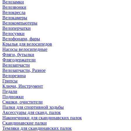
Велозамки
Велозвонки
Велокресла
Велокамеры
Велокомпьютеры
Велоперчатки
Велосумки
Велофонари, фары
Крылья для велосипедов
Насосы велосипедные
Фляги, бутылки
Флягодержатели
Велозапчасти
Велозапчасти, Разное
Велорезина
Грипсы
Ключи, Инструмент
Педали
Подножки
Смазки, очистители
Палки для спортивной ходьбы
Аксессуары для сканд. палок
Наконечники для скандинавских палок
Скандинавские палки
Темляки для скандинавских палок