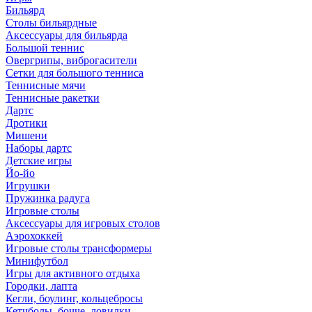
Бильярд
Столы бильярдные
Аксессуары для бильярда
Большой теннис
Овергрипы, виброгасители
Сетки для большого тенниса
Теннисные мячи
Теннисные ракетки
Дартс
Дротики
Мишени
Наборы дартс
Детские игры
Йо-йо
Игрушки
Пружинка радуга
Игровые столы
Аксессуары для игровых столов
Аэрохоккей
Игровые столы трансформеры
Минифутбол
Игры для активного отдыха
Городки, лапта
Кегли, боулинг, кольцебросы
Кетчболы, бочче, ловилки