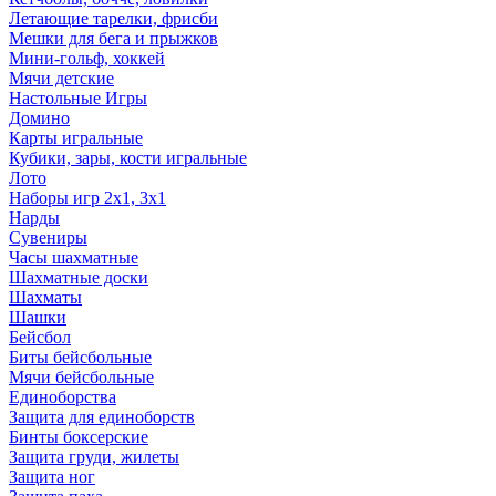
Летающие тарелки, фрисби
Мешки для бега и прыжков
Мини-гольф, хоккей
Мячи детские
Настольные Игры
Домино
Карты игральные
Кубики, зары, кости игральные
Лото
Наборы игр 2х1, 3х1
Нарды
Сувениры
Часы шахматные
Шахматные доски
Шахматы
Шашки
Бейсбол
Биты бейсбольные
Мячи бейсбольные
Единоборства
Защита для единоборств
Бинты боксерские
Защита груди, жилеты
Защита ног