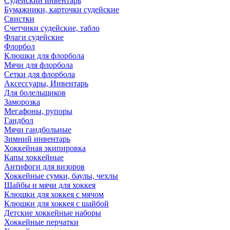
Судейский инвентарь
Бумажники, карточки судейские
Свистки
Счетчики судейские, табло
Флаги судейские
Флорбол
Клюшки для флорбола
Мячи для флорбола
Сетки для флорбола
Аксессуары, Инвентарь
Для болельщиков
Заморозка
Мегафоны, рупоры
Гандбол
Мячи гандбольные
Зимний инвентарь
Хоккейная экипировка
Капы хоккейные
Антифоги для визоров
Хоккейные сумки, баулы, чехлы
Шайбы и мячи для хоккея
Клюшки для хоккея с мячом
Клюшки для хоккея с шайбой
Детские хоккейные наборы
Хоккейные перчатки