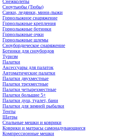
Снежколепы
Сноутьюбы (Тюбы)
Санки, ледянки, мини-лыжи
Горнолыжное снаряжение
Горнолыжные крепления
Горнолыжные ботинки
Горнолыжные очки
Горнолыжные шлемы
Сноубордическое снаряжение
Ботинки для сноубордов
Туризм
Палатки
Аксессуары для палаток
Автоматические палатки
Палатки двухместные
Палатки трехместные
Палатки четырехместные
Палатки большие 5+
Палатки душ, туалет, бани
Палатки для зимней рыбалки
Тенты
Шатры
Спальные мешки и коврики
Коврики и матрасы самонадувающиеся
Компрессионные мешки