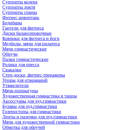
Суппорты колена
Суппорты локтя
Суппорты спины
Фитнес инвентарь
Бодибары
Гантели для фитнеса
Диски балансировочные
Коврики для фитнеса и йоги
Медболы, мячи для пилатеса
Мячи гимнастические
Обручи
Палки гимнастические
Ролики для пресса
Скакалки
Степ-доски, фитнес-тренажеры
Упоры для отжиманий
Утяжелители
Мячи-попрыгуны
Художественная гимнастика и танцы
Аксессуары для худ.гимнастики
Булавы для худ.гимнастики
Голеностопы для гимнастики
Ленты и палочки для худ.гимнастики
Мячи для художественной гимнастики
Обмотка для обручей