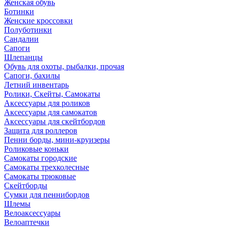
Женская обувь
Ботинки
Женские кроссовки
Полуботинки
Сандалии
Сапоги
Шлепанцы
Обувь для охоты, рыбалки, прочая
Сапоги, бахилы
Летний инвентарь
Ролики, Скейты, Самокаты
Аксессуары для роликов
Аксессуары для самокатов
Аксессуары для скейтбордов
Защита для роллеров
Пенни борды, мини-круизеры
Роликовые коньки
Самокаты городские
Самокаты трехколесные
Самокаты трюковые
Скейтборды
Сумки для пеннибордов
Шлемы
Велоаксессуары
Велоаптечки