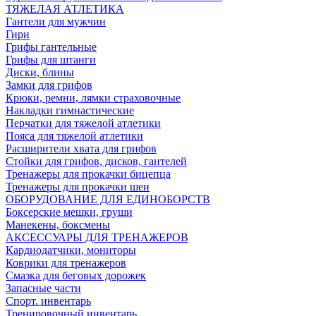
ТЯЖЕЛАЯ АТЛЕТИКА
Гантели для мужчин
Гири
Грифы гантельные
Грифы для штанги
Диски, блины
Замки для грифов
Крюки, ремни, лямки страховочные
Накладки гимнастические
Перчатки для тяжелой атлетики
Пояса для тяжелой атлетики
Расширители хвата для грифов
Стойки для грифов, дисков, гантелей
Тренажеры для прокачки бицепца
Тренажеры для прокачки шеи
ОБОРУДОВАНИЕ ДЛЯ ЕДИНОБОРСТВ
Боксерские мешки, груши
Манекены, боксмены
АКСЕССУАРЫ ДЛЯ ТРЕНАЖЕРОВ
Кардиодатчики, мониторы
Коврики для тренажеров
Смазка для беговых дорожек
Запасные части
Спорт. инвентарь
Тренировочный инвентарь