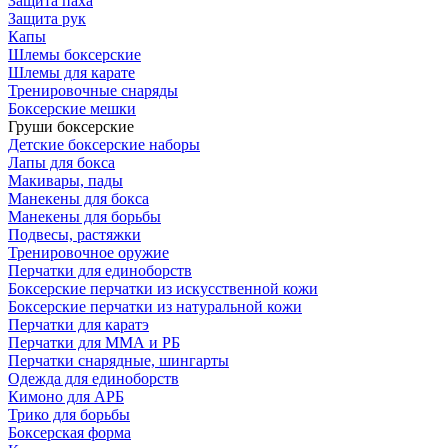
Защита паха
Защита рук
Капы
Шлемы боксерские
Шлемы для карате
Тренировочные снаряды
Боксерские мешки
Груши боксерские
Детские боксерские наборы
Лапы для бокса
Макивары, пады
Манекены для бокса
Манекены для борьбы
Подвесы, растяжки
Тренировочное оружие
Перчатки для единоборств
Боксерские перчатки из искусственной кожи
Боксерские перчатки из натуральной кожи
Перчатки для каратэ
Перчатки для ММА и РБ
Перчатки снарядные, шингарты
Одежда для единоборств
Кимоно для АРБ
Трико для борьбы
Боксерская форма