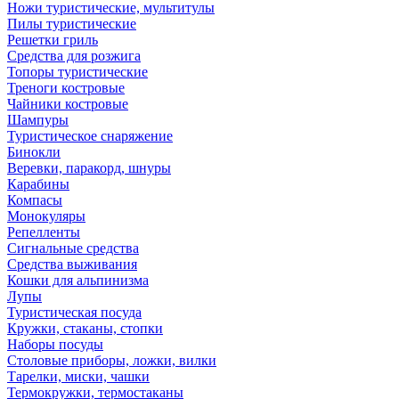
Ножи туристические, мультитулы
Пилы туристические
Решетки гриль
Средства для розжига
Топоры туристические
Треноги костровые
Чайники костровые
Шампуры
Туристическое снаряжение
Бинокли
Веревки, паракорд, шнуры
Карабины
Компасы
Монокуляры
Репелленты
Сигнальные средства
Средства выживания
Кошки для альпинизма
Лупы
Туристическая посуда
Кружки, стаканы, стопки
Наборы посуды
Столовые приборы, ложки, вилки
Тарелки, миски, чашки
Термокружки, термостаканы