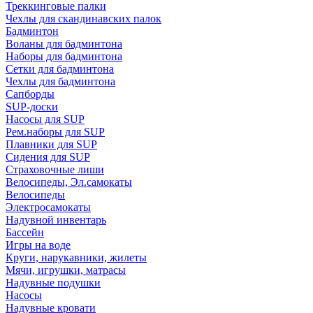
Треккинговые палки
Чехлы для скандинавских палок
Бадминтон
Воланы для бадминтона
Наборы для бадминтона
Сетки для бадминтона
Чехлы для бадминтона
Сапборды
SUP-доски
Насосы для SUP
Рем.наборы для SUP
Плавники для SUP
Сидения для SUP
Страховочные лиши
Велосипеды, Эл.самокаты
Велосипеды
Электросамокаты
Надувной инвентарь
Бассейн
Игры на воде
Круги, нарукавники, жилеты
Мячи, игрушки, матрасы
Надувные подушки
Насосы
Надувные кровати