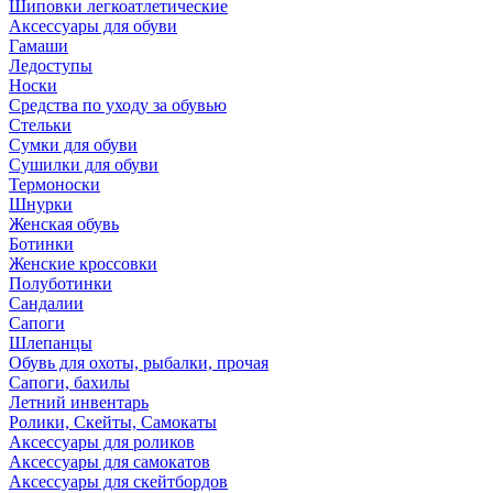
Шиповки легкоатлетические
Аксессуары для обуви
Гамаши
Ледоступы
Носки
Средства по уходу за обувью
Стельки
Сумки для обуви
Сушилки для обуви
Термоноски
Шнурки
Женская обувь
Ботинки
Женские кроссовки
Полуботинки
Сандалии
Сапоги
Шлепанцы
Обувь для охоты, рыбалки, прочая
Сапоги, бахилы
Летний инвентарь
Ролики, Скейты, Самокаты
Аксессуары для роликов
Аксессуары для самокатов
Аксессуары для скейтбордов