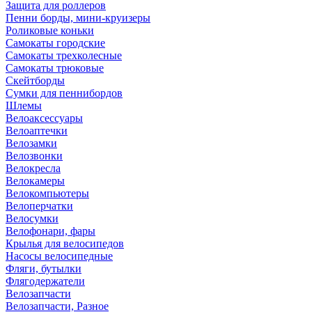
Защита для роллеров
Пенни борды, мини-круизеры
Роликовые коньки
Самокаты городские
Самокаты трехколесные
Самокаты трюковые
Скейтборды
Сумки для пеннибордов
Шлемы
Велоаксессуары
Велоаптечки
Велозамки
Велозвонки
Велокресла
Велокамеры
Велокомпьютеры
Велоперчатки
Велосумки
Велофонари, фары
Крылья для велосипедов
Насосы велосипедные
Фляги, бутылки
Флягодержатели
Велозапчасти
Велозапчасти, Разное