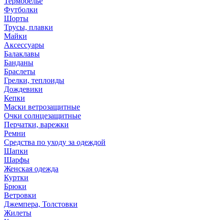
Термобелье
Футболки
Шорты
Трусы, плавки
Майки
Аксессуары
Балаклавы
Банданы
Браслеты
Грелки, теплоиды
Дождевики
Кепки
Маски ветрозащитные
Очки солнцезащитные
Перчатки, варежки
Ремни
Средства по уходу за одеждой
Шапки
Шарфы
Женская одежда
Куртки
Брюки
Ветровки
Джемпера, Толстовки
Жилеты