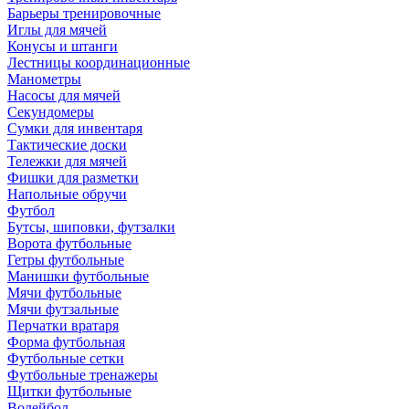
Барьеры тренировочные
Иглы для мячей
Конусы и штанги
Лестницы координационные
Манометры
Насосы для мячей
Секундомеры
Сумки для инвентаря
Тактические доски
Тележки для мячей
Фишки для разметки
Напольные обручи
Футбол
Бутсы, шиповки, футзалки
Ворота футбольные
Гетры футбольные
Манишки футбольные
Мячи футбольные
Мячи футзальные
Перчатки вратаря
Форма футбольная
Футбольные сетки
Футбольные тренажеры
Щитки футбольные
Волейбол