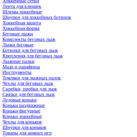
Хоккейные сетки
Лента для клюшек
Шлемы хоккейные
Шнурки для хоккейных ботинок
Хоккейная защита
Хоккейная форма
Беговые лыжи
Комплекты беговых лыж
Лыжи беговые
Ботинки для беговых лыж
Крепления для беговых лыж
Лыжные палки
Мази и парафины
Инструменты
Темляки для лыжных палок
Чехлы для беговых лыж
Скребки, пробки для лыж
Связки для беговых лыж
Ледовые коньки
Коньки раздвижные
Коньки фигурные
Коньки хоккейные
Чехлы для коньков
Шнурки для коньков
Товары для зимних игр