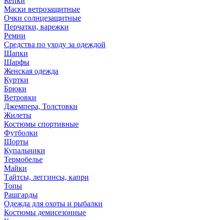
Кепки
Маски ветрозащитные
Очки солнцезащитные
Перчатки, варежки
Ремни
Средства по уходу за одеждой
Шапки
Шарфы
Женская одежда
Куртки
Брюки
Ветровки
Джемпера, Толстовки
Жилеты
Костюмы спортивные
Футболки
Шорты
Купальники
Термобелье
Майки
Тайтсы, леггинсы, капри
Топы
Рашгарды
Одежда для охоты и рыбалки
Костюмы демисезонные