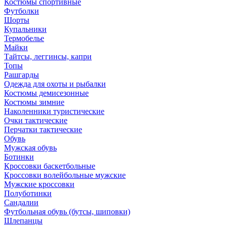
Костюмы спортивные
Футболки
Шорты
Купальники
Термобелье
Майки
Тайтсы, леггинсы, капри
Топы
Рашгарды
Одежда для охоты и рыбалки
Костюмы демисезонные
Костюмы зимние
Наколенники туристические
Очки тактические
Перчатки тактические
Обувь
Мужская обувь
Ботинки
Кроссовки баскетбольные
Кроссовки волейбольные мужские
Мужские кроссовки
Полуботинки
Сандалии
Футбольная обувь (бутсы, шиповки)
Шлепанцы