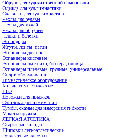
Обручи для художественной гимнастики
Одежда для худ.гимнастики
Скакалки для худ.гимнастики
Чехлы для булавы
Чехлы для мячей
Чехлы для обручей
Чешки и балетки
Эспандеры
Жгуты, ленты, петли
Эспандеры для ног
Эспандеры кистевые
Эспандеры лыжника, боксера, пловца
Эспандеры плечевые, грудные, универсальные
Спорт. оборудование
Гимнастическое оборудование
Кольца гимнастические
ГТО
Дорожки для прыжков
Счетчики для отжиманий
Тумбы, скамьи для измерения гибкости
Макеты оружия
ЛЕГКАЯ АТЛЕТИКА
Стартовые колодки
Шиповки легкоатлетические
Эстафетные палочки