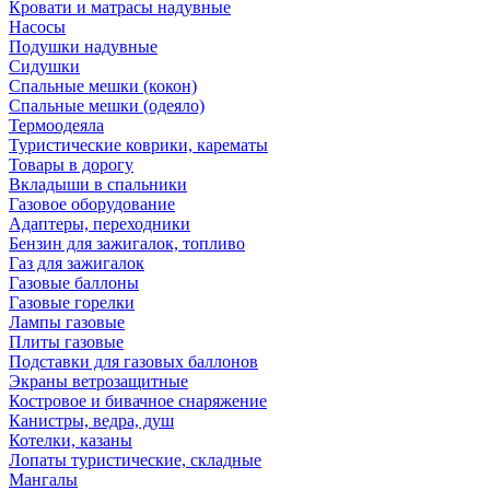
Кровати и матрасы надувные
Насосы
Подушки надувные
Сидушки
Спальные мешки (кокон)
Спальные мешки (одеяло)
Термоодеяла
Туристические коврики, карематы
Товары в дорогу
Вкладыши в спальники
Газовое оборудование
Адаптеры, переходники
Бензин для зажигалок, топливо
Газ для зажигалок
Газовые баллоны
Газовые горелки
Лампы газовые
Плиты газовые
Подставки для газовых баллонов
Экраны ветрозащитные
Костровое и бивачное снаряжение
Канистры, ведра, душ
Котелки, казаны
Лопаты туристические, складные
Мангалы