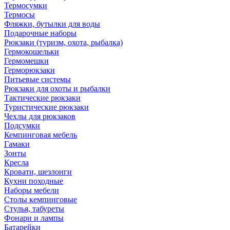
Термосумки
Термосы
Фляжки, бутылки для воды
Подарочные наборы
Рюкзаки (туризм, охота, рыбалка)
Гермокошельки
Гермомешки
Герморюкзаки
Питьевые системы
Рюкзаки для охоты и рыбалки
Тактические рюкзаки
Туристические рюкзаки
Чехлы для рюкзаков
Подсумки
Кемпинговая мебель
Гамаки
Зонты
Кресла
Кровати, шезлонги
Кухни походные
Наборы мебели
Столы кемпинговые
Стулья, табуреты
Фонари и лампы
Батарейки