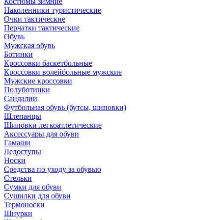
Костюмы зимние
Наколенники туристические
Очки тактические
Перчатки тактические
Обувь
Мужская обувь
Ботинки
Кроссовки баскетбольные
Кроссовки волейбольные мужские
Мужские кроссовки
Полуботинки
Сандалии
Футбольная обувь (бутсы, шиповки)
Шлепанцы
Шиповки легкоатлетические
Аксессуары для обуви
Гамаши
Ледоступы
Носки
Средства по уходу за обувью
Стельки
Сумки для обуви
Сушилки для обуви
Термоноски
Шнурки