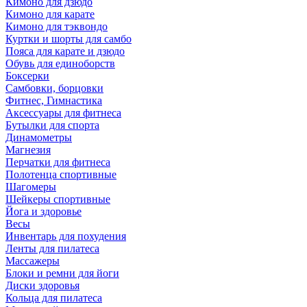
Кимоно для дзюдо
Кимоно для карате
Кимоно для тэквондо
Куртки и шорты для самбо
Пояса для карате и дзюдо
Обувь для единоборств
Боксерки
Самбовки, борцовки
Фитнес, Гимнастика
Аксессуары для фитнеса
Бутылки для спорта
Динамометры
Магнезия
Перчатки для фитнеса
Полотенца спортивные
Шагомеры
Шейкеры спортивные
Йога и здоровье
Весы
Инвентарь для похудения
Ленты для пилатеса
Массажеры
Блоки и ремни для йоги
Диски здоровья
Кольца для пилатеса