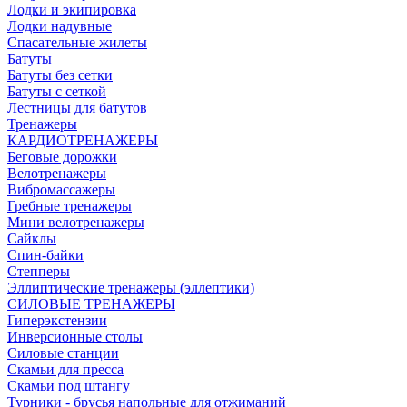
Лодки и экипировка
Лодки надувные
Спасательные жилеты
Батуты
Батуты без сетки
Батуты с сеткой
Лестницы для батутов
Тренажеры
КАРДИОТРЕНАЖЕРЫ
Беговые дорожки
Велотренажеры
Вибромассажеры
Гребные тренажеры
Мини велотренажеры
Сайклы
Спин-байки
Степперы
Эллиптические тренажеры (эллептики)
СИЛОВЫЕ ТРЕНАЖЕРЫ
Гиперэкстензии
Инверсионные столы
Силовые станции
Скамьи для пресса
Скамьи под штангу
Турники - брусья напольные для отжиманий