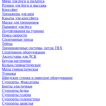
Мячи для йоги и пилатеса
Ролики для йоги и массажа
Кроссфит
Тренажеры для шеи
Канаты для кроссфита
Маски для тренировок
Парашют для бега
Подтягивания на турнике
Пояса скорости
Спортивные тросы
Тейпы
Тренировочные системы, петли TRX
Спортивное оборудование
Аксессуары для ДСК
Брусья настенные
Кольца гимнастические
Маты гимнастические
Турники
Шведские стенки и навесное оборудование
Суппорты, Фиксаторы
Бинты эластичные
Суппорты бедра
Суппорты голени
Суппорты голеностопа
Суппорты запястья