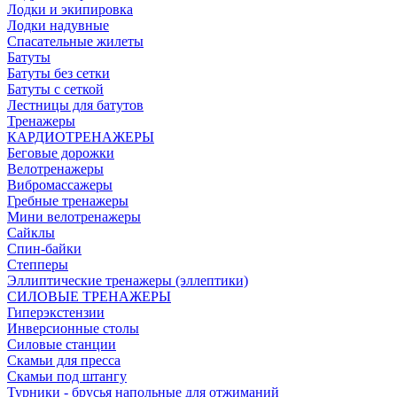
Лодки и экипировка
Лодки надувные
Спасательные жилеты
Батуты
Батуты без сетки
Батуты с сеткой
Лестницы для батутов
Тренажеры
КАРДИОТРЕНАЖЕРЫ
Беговые дорожки
Велотренажеры
Вибромассажеры
Гребные тренажеры
Мини велотренажеры
Сайклы
Спин-байки
Степперы
Эллиптические тренажеры (эллептики)
СИЛОВЫЕ ТРЕНАЖЕРЫ
Гиперэкстензии
Инверсионные столы
Силовые станции
Скамьи для пресса
Скамьи под штангу
Турники - брусья напольные для отжиманий