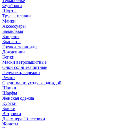
Термобелье
Футболки
Шорты
Трусы, плавки
Майки
Аксессуары
Балаклавы
Банданы
Браслеты
Грелки, теплоиды
Дождевики
Кепки
Маски ветрозащитные
Очки солнцезащитные
Перчатки, варежки
Ремни
Средства по уходу за одеждой
Шапки
Шарфы
Женская одежда
Куртки
Брюки
Ветровки
Джемпера, Толстовки
Жилеты