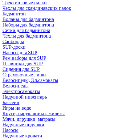
Треккинговые палки
Чехлы для скандинавских палок
Бадминтон
Воланы для бадминтона
Наборы для бадминтона
Сетки для бадминтона
Чехлы для бадминтона
Сапборды
SUP-доски
Насосы для SUP
Рем.наборы для SUP
Плавники для SUP
Сидения для SUP
Страховочные лиши
Велосипеды, Эл.самокаты
Велосипеды
Электросамокаты
Надувной инвентарь
Бассейн
Игры на воде
Круги, нарукавники, жилеты
Мячи, игрушки, матрасы
Надувные подушки
Насосы
Надувные кровати