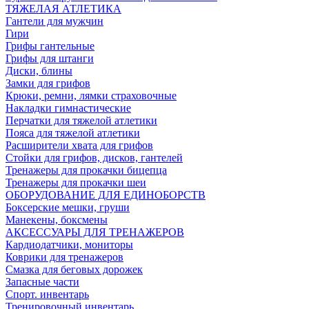
ТЯЖЕЛАЯ АТЛЕТИКА
Гантели для мужчин
Гири
Грифы гантельные
Грифы для штанги
Диски, блины
Замки для грифов
Крюки, ремни, лямки страховочные
Накладки гимнастические
Перчатки для тяжелой атлетики
Пояса для тяжелой атлетики
Расширители хвата для грифов
Стойки для грифов, дисков, гантелей
Тренажеры для прокачки бицепца
Тренажеры для прокачки шеи
ОБОРУДОВАНИЕ ДЛЯ ЕДИНОБОРСТВ
Боксерские мешки, груши
Манекены, боксмены
АКСЕССУАРЫ ДЛЯ ТРЕНАЖЕРОВ
Кардиодатчики, мониторы
Коврики для тренажеров
Смазка для беговых дорожек
Запасные части
Спорт. инвентарь
Тренировочный инвентарь