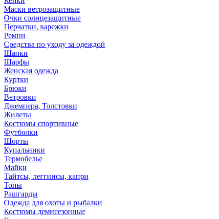
Кепки
Маски ветрозащитные
Очки солнцезащитные
Перчатки, варежки
Ремни
Средства по уходу за одеждой
Шапки
Шарфы
Женская одежда
Куртки
Брюки
Ветровки
Джемпера, Толстовки
Жилеты
Костюмы спортивные
Футболки
Шорты
Купальники
Термобелье
Майки
Тайтсы, леггинсы, капри
Топы
Рашгарды
Одежда для охоты и рыбалки
Костюмы демисезонные