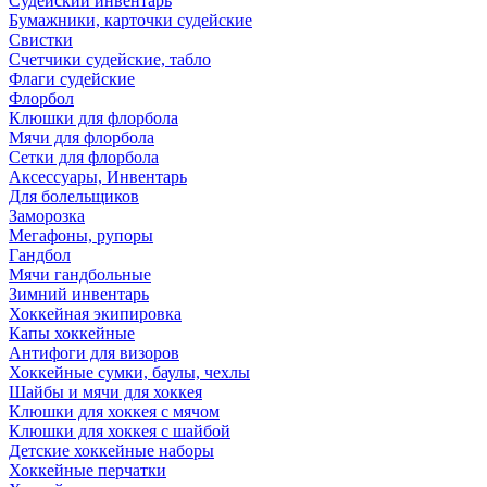
Судейский инвентарь
Бумажники, карточки судейские
Свистки
Счетчики судейские, табло
Флаги судейские
Флорбол
Клюшки для флорбола
Мячи для флорбола
Сетки для флорбола
Аксессуары, Инвентарь
Для болельщиков
Заморозка
Мегафоны, рупоры
Гандбол
Мячи гандбольные
Зимний инвентарь
Хоккейная экипировка
Капы хоккейные
Антифоги для визоров
Хоккейные сумки, баулы, чехлы
Шайбы и мячи для хоккея
Клюшки для хоккея с мячом
Клюшки для хоккея с шайбой
Детские хоккейные наборы
Хоккейные перчатки