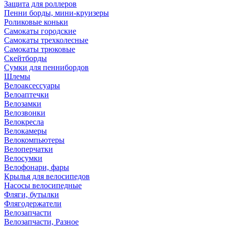
Защита для роллеров
Пенни борды, мини-круизеры
Роликовые коньки
Самокаты городские
Самокаты трехколесные
Самокаты трюковые
Скейтборды
Сумки для пеннибордов
Шлемы
Велоаксессуары
Велоаптечки
Велозамки
Велозвонки
Велокресла
Велокамеры
Велокомпьютеры
Велоперчатки
Велосумки
Велофонари, фары
Крылья для велосипедов
Насосы велосипедные
Фляги, бутылки
Флягодержатели
Велозапчасти
Велозапчасти, Разное