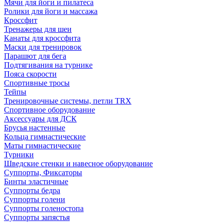
Мячи для йоги и пилатеса
Ролики для йоги и массажа
Кроссфит
Тренажеры для шеи
Канаты для кроссфита
Маски для тренировок
Парашют для бега
Подтягивания на турнике
Пояса скорости
Спортивные тросы
Тейпы
Тренировочные системы, петли TRX
Спортивное оборудование
Аксессуары для ДСК
Брусья настенные
Кольца гимнастические
Маты гимнастические
Турники
Шведские стенки и навесное оборудование
Суппорты, Фиксаторы
Бинты эластичные
Суппорты бедра
Суппорты голени
Суппорты голеностопа
Суппорты запястья