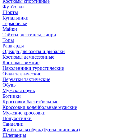
Костюмы спортивные
Футболки
Шорты
Купальники
Термобелье
Майки
Тайтсы, леггинсы, капри
Топы
Рашгарды
Одежда для охоты и рыбалки
Костюмы демисезонные
Костюмы зимние
Наколенники туристические
Очки тактические
Перчатки тактические
Обувь
Мужская обувь
Ботинки
Кроссовки баскетбольные
Кроссовки волейбольные мужские
Мужские кроссовки
Полуботинки
Сандалии
Футбольная обувь (бутсы, шиповки)
Шлепанцы