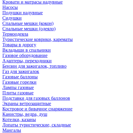
Кровати и матрасы надувные
Насосы
Подушки надувные
Сидушки
Спальные мешки (кокон)
Спальные мешки (одеяло)
Термоодеяла
Туристические коврики, карематы
Товары в дорогу
Вкладыши в спальники
Газовое оборудование
Адаптеры, переходники
Бензин для зажигалок, топливо
Газ для зажигалок
Газовые баллоны
Газовые горелки
Лампы газовые
Плиты газовые
Подставки для газовых баллонов
Экраны ветрозащитные
Костровое и бивачное снаряжение
Канистры, ведра, душ
Котелки, казаны
Лопаты туристические, складные
Мангалы