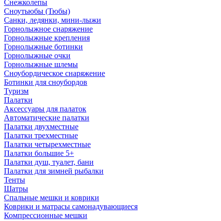
Снежколепы
Сноутьюбы (Тюбы)
Санки, ледянки, мини-лыжи
Горнолыжное снаряжение
Горнолыжные крепления
Горнолыжные ботинки
Горнолыжные очки
Горнолыжные шлемы
Сноубордическое снаряжение
Ботинки для сноубордов
Туризм
Палатки
Аксессуары для палаток
Автоматические палатки
Палатки двухместные
Палатки трехместные
Палатки четырехместные
Палатки большие 5+
Палатки душ, туалет, бани
Палатки для зимней рыбалки
Тенты
Шатры
Спальные мешки и коврики
Коврики и матрасы самонадувающиеся
Компрессионные мешки