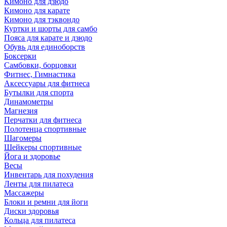
Кимоно для дзюдо
Кимоно для карате
Кимоно для тэквондо
Куртки и шорты для самбо
Пояса для карате и дзюдо
Обувь для единоборств
Боксерки
Самбовки, борцовки
Фитнес, Гимнастика
Аксессуары для фитнеса
Бутылки для спорта
Динамометры
Магнезия
Перчатки для фитнеса
Полотенца спортивные
Шагомеры
Шейкеры спортивные
Йога и здоровье
Весы
Инвентарь для похудения
Ленты для пилатеса
Массажеры
Блоки и ремни для йоги
Диски здоровья
Кольца для пилатеса