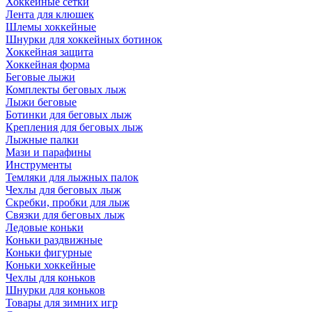
Хоккейные сетки
Лента для клюшек
Шлемы хоккейные
Шнурки для хоккейных ботинок
Хоккейная защита
Хоккейная форма
Беговые лыжи
Комплекты беговых лыж
Лыжи беговые
Ботинки для беговых лыж
Крепления для беговых лыж
Лыжные палки
Мази и парафины
Инструменты
Темляки для лыжных палок
Чехлы для беговых лыж
Скребки, пробки для лыж
Связки для беговых лыж
Ледовые коньки
Коньки раздвижные
Коньки фигурные
Коньки хоккейные
Чехлы для коньков
Шнурки для коньков
Товары для зимних игр