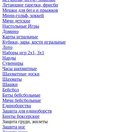
Летающие тарелки, фрисби
Мешки для бега и прыжков
Мини-гольф, хоккей
Мячи детские
Настольные Игры
Домино
Карты игральные
Кубики, зары, кости игральные
Лото
Наборы игр 2х1, 3х1
Нарды
Сувениры
Часы шахматные
Шахматные доски
Шахматы
Шашки
Бейсбол
Биты бейсбольные
Мячи бейсбольные
Единоборства
Защита для единоборств
Бинты боксерские
Защита груди, жилеты
Защита ног