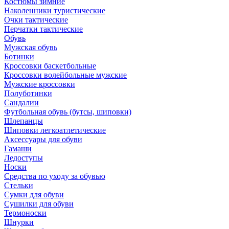
Костюмы зимние
Наколенники туристические
Очки тактические
Перчатки тактические
Обувь
Мужская обувь
Ботинки
Кроссовки баскетбольные
Кроссовки волейбольные мужские
Мужские кроссовки
Полуботинки
Сандалии
Футбольная обувь (бутсы, шиповки)
Шлепанцы
Шиповки легкоатлетические
Аксессуары для обуви
Гамаши
Ледоступы
Носки
Средства по уходу за обувью
Стельки
Сумки для обуви
Сушилки для обуви
Термоноски
Шнурки