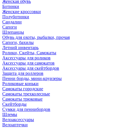
Женская обувь
Ботинки
Женские кроссовки
Полуботинки
Сандалии
Сапоги
Шлепанцы
Обувь для охоты, рыбалки, прочая
Сапоги, бахилы
Летний инвентарь
Ролики, Скейты, Самокаты
Аксессуары для роликов
Аксессуары для самокатов
Аксессуары для скейтбордов
Защита для роллеров
Пенни борды, мини-круизеры
Роликовые коньки
Самокаты городские
Самокаты трехколесные
Самокаты трюковые
Скейтборды
Сумки для пеннибордов
Шлемы
Велоаксессуары
Велоаптечки