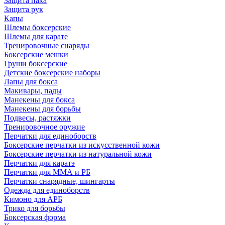
Защита паха
Защита рук
Капы
Шлемы боксерские
Шлемы для карате
Тренировочные снаряды
Боксерские мешки
Груши боксерские
Детские боксерские наборы
Лапы для бокса
Макивары, пады
Манекены для бокса
Манекены для борьбы
Подвесы, растяжки
Тренировочное оружие
Перчатки для единоборств
Боксерские перчатки из искусственной кожи
Боксерские перчатки из натуральной кожи
Перчатки для каратэ
Перчатки для ММА и РБ
Перчатки снарядные, шингарты
Одежда для единоборств
Кимоно для АРБ
Трико для борьбы
Боксерская форма