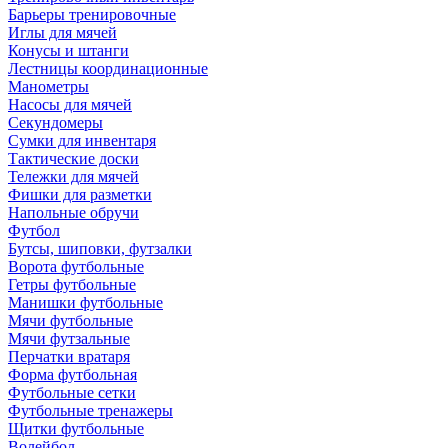
Барьеры тренировочные
Иглы для мячей
Конусы и штанги
Лестницы координационные
Манометры
Насосы для мячей
Секундомеры
Сумки для инвентаря
Тактические доски
Тележки для мячей
Фишки для разметки
Напольные обручи
Футбол
Бутсы, шиповки, футзалки
Ворота футбольные
Гетры футбольные
Манишки футбольные
Мячи футбольные
Мячи футзальные
Перчатки вратаря
Форма футбольная
Футбольные сетки
Футбольные тренажеры
Щитки футбольные
Волейбол