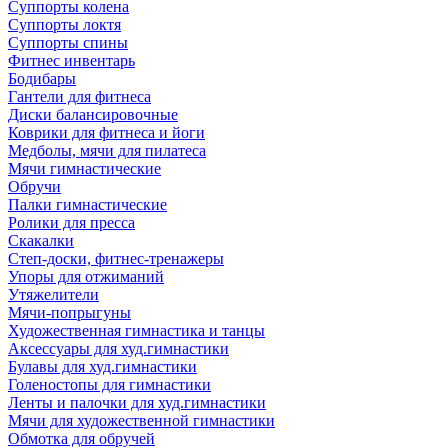
Суппорты колена
Суппорты локтя
Суппорты спины
Фитнес инвентарь
Бодибары
Гантели для фитнеса
Диски балансировочные
Коврики для фитнеса и йоги
Медболы, мячи для пилатеса
Мячи гимнастические
Обручи
Палки гимнастические
Ролики для пресса
Скакалки
Степ-доски, фитнес-тренажеры
Упоры для отжиманий
Утяжелители
Мячи-попрыгуны
Художественная гимнастика и танцы
Аксессуары для худ.гимнастики
Булавы для худ.гимнастики
Голеностопы для гимнастики
Ленты и палочки для худ.гимнастики
Мячи для художественной гимнастики
Обмотка для обручей