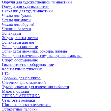
Обручи для художественной гимнастики
Одежда для худ.гимнастики
Скакалки для худ.гимнастики
Чехлы для булавы
Чехлы для мячей
Чехлы для обручей
Чешки и балетки
Эспандеры
Жгуты, ленты, петли
Эспандеры для ног
Эспандеры кистевые
Эспандеры лыжника, боксера, пловца
Эспандеры плечевые, грудные, универсальные
Спорт. оборудование
Гимнастическое оборудование
Кольца гимнастические
ГТО
Дорожки для прыжков
Счетчики для отжиманий
Тумбы, скамьи для измерения гибкости
Макеты оружия
ЛЕГКАЯ АТЛЕТИКА
Стартовые колодки
Шиповки легкоатлетические
Эстафетные палочки