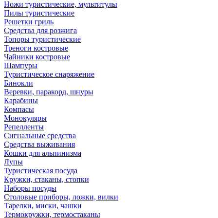
Ножи туристические, мультитулы
Пилы туристические
Решетки гриль
Средства для розжига
Топоры туристические
Треноги костровые
Чайники костровые
Шампуры
Туристическое снаряжение
Бинокли
Веревки, паракорд, шнуры
Карабины
Компасы
Монокуляры
Репелленты
Сигнальные средства
Средства выживания
Кошки для альпинизма
Лупы
Туристическая посуда
Кружки, стаканы, стопки
Наборы посуды
Столовые приборы, ложки, вилки
Тарелки, миски, чашки
Термокружки, термостаканы