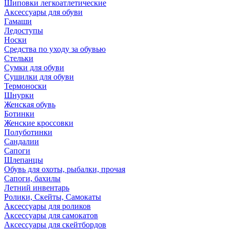
Шиповки легкоатлетические
Аксессуары для обуви
Гамаши
Ледоступы
Носки
Средства по уходу за обувью
Стельки
Сумки для обуви
Сушилки для обуви
Термоноски
Шнурки
Женская обувь
Ботинки
Женские кроссовки
Полуботинки
Сандалии
Сапоги
Шлепанцы
Обувь для охоты, рыбалки, прочая
Сапоги, бахилы
Летний инвентарь
Ролики, Скейты, Самокаты
Аксессуары для роликов
Аксессуары для самокатов
Аксессуары для скейтбордов