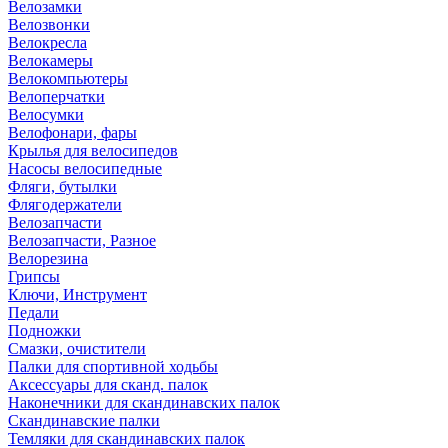
Велозамки
Велозвонки
Велокресла
Велокамеры
Велокомпьютеры
Велоперчатки
Велосумки
Велофонари, фары
Крылья для велосипедов
Насосы велосипедные
Фляги, бутылки
Флягодержатели
Велозапчасти
Велозапчасти, Разное
Велорезина
Грипсы
Ключи, Инструмент
Педали
Подножки
Смазки, очистители
Палки для спортивной ходьбы
Аксессуары для сканд. палок
Наконечники для скандинавских палок
Скандинавские палки
Темляки для скандинавских палок