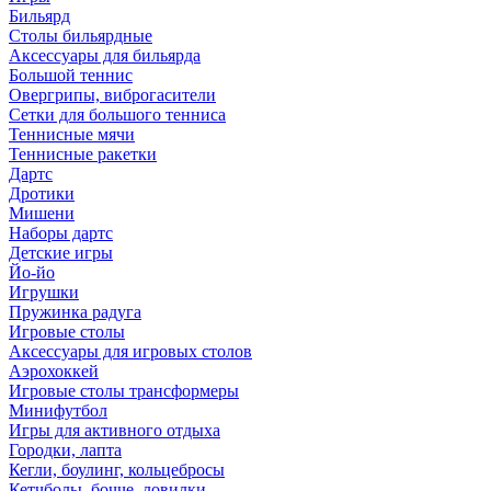
Бильярд
Столы бильярдные
Аксессуары для бильярда
Большой теннис
Овергрипы, виброгасители
Сетки для большого тенниса
Теннисные мячи
Теннисные ракетки
Дартс
Дротики
Мишени
Наборы дартс
Детские игры
Йо-йо
Игрушки
Пружинка радуга
Игровые столы
Аксессуары для игровых столов
Аэрохоккей
Игровые столы трансформеры
Минифутбол
Игры для активного отдыха
Городки, лапта
Кегли, боулинг, кольцебросы
Кетчболы, бочче, ловилки