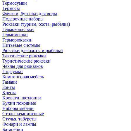
Термосумки
Термосы
Фляжки, бутылки для воды
Подарочные наборы
Рюкзаки (туризм, охота, рыбалка)
Гермокошельки
Гермомешки
Герморюкзаки
Питьевые системы
Рюкзаки для охоты и рыбалки
Тактические рюкзаки
Туристические рюкзаки
Чехлы для рюкзаков
Подсумки
Кемпинговая мебель
Гамаки
Зонты
Кресла
Кровати, шезлонги
Кухни походные
Наборы мебели
Столы кемпинговые
Стулья, табуреты
Фонари и лампы
Батарейки