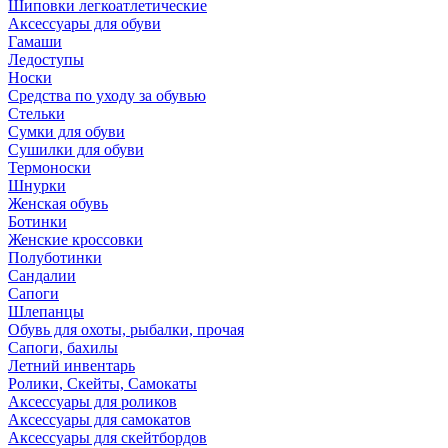
Шиповки легкоатлетические
Аксессуары для обуви
Гамаши
Ледоступы
Носки
Средства по уходу за обувью
Стельки
Сумки для обуви
Сушилки для обуви
Термоноски
Шнурки
Женская обувь
Ботинки
Женские кроссовки
Полуботинки
Сандалии
Сапоги
Шлепанцы
Обувь для охоты, рыбалки, прочая
Сапоги, бахилы
Летний инвентарь
Ролики, Скейты, Самокаты
Аксессуары для роликов
Аксессуары для самокатов
Аксессуары для скейтбордов