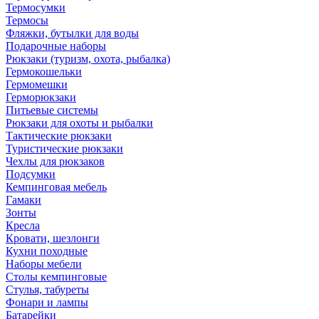
Термосумки
Термосы
Фляжки, бутылки для воды
Подарочные наборы
Рюкзаки (туризм, охота, рыбалка)
Гермокошельки
Гермомешки
Герморюкзаки
Питьевые системы
Рюкзаки для охоты и рыбалки
Тактические рюкзаки
Туристические рюкзаки
Чехлы для рюкзаков
Подсумки
Кемпинговая мебель
Гамаки
Зонты
Кресла
Кровати, шезлонги
Кухни походные
Наборы мебели
Столы кемпинговые
Стулья, табуреты
Фонари и лампы
Батарейки