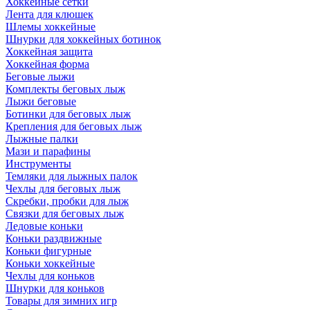
Хоккейные сетки
Лента для клюшек
Шлемы хоккейные
Шнурки для хоккейных ботинок
Хоккейная защита
Хоккейная форма
Беговые лыжи
Комплекты беговых лыж
Лыжи беговые
Ботинки для беговых лыж
Крепления для беговых лыж
Лыжные палки
Мази и парафины
Инструменты
Темляки для лыжных палок
Чехлы для беговых лыж
Скребки, пробки для лыж
Связки для беговых лыж
Ледовые коньки
Коньки раздвижные
Коньки фигурные
Коньки хоккейные
Чехлы для коньков
Шнурки для коньков
Товары для зимних игр