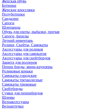
Женская обувь
Ботинки
Женские кроссовки
Полуботинки
Сандалии
Сапоги
Шлепанцы
Обувь для охоты, рыбалки, прочая
Сапоги, бахилы
Летний инвентарь
Ролики, Скейты, Самокаты
Аксессуары для роликов
Аксессуары для самокатов
Аксессуары для скейтбордов
Защита для роллеров
Пенни борды, мини-круизеры
Роликовые коньки
Самокаты городские
Самокаты трехколесные
Самокаты трюковые
Скейтборды
Сумки для пеннибордов
Шлемы
Велоаксессуары
Велоаптечки