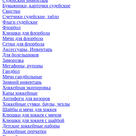
Судейский инвентарь
Бумажники, карточки судейские
Свистки
Счетчики судейские, табло
Флаги судейские
Флорбол
Клюшки для флорбола
Мячи для флорбола
Сетки для флорбола
Аксессуары, Инвентарь
Для болельщиков
Заморозка
Мегафоны, рупоры
Гандбол
Мячи гандбольные
Зимний инвентарь
Хоккейная экипировка
Капы хоккейные
Антифоги для визоров
Хоккейные сумки, баулы, чехлы
Шайбы и мячи для хоккея
Клюшки для хоккея с мячом
Клюшки для хоккея с шайбой
Детские хоккейные наборы
Хоккейные перчатки