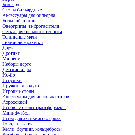
Бильярд
Столы бильярдные
Аксессуары для бильярда
Большой теннис
Овергрипы, виброгасители
Сетки для большого тенниса
Теннисные мячи
Теннисные ракетки
Дартс
Дротики
Мишени
Наборы дартс
Детские игры
Йо-йо
Игрушки
Пружинка радуга
Игровые столы
Аксессуары для игровых столов
Аэрохоккей
Игровые столы трансформеры
Минифутбол
Игры для активного отдыха
Городки, лапта
Кегли, боулинг, кольцебросы
Кетчболы, бочче, ловилки