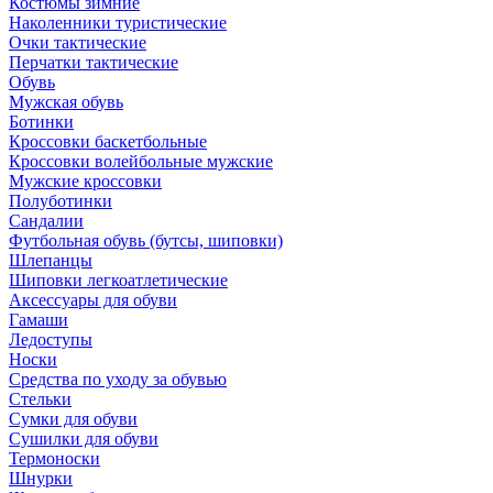
Костюмы зимние
Наколенники туристические
Очки тактические
Перчатки тактические
Обувь
Мужская обувь
Ботинки
Кроссовки баскетбольные
Кроссовки волейбольные мужские
Мужские кроссовки
Полуботинки
Сандалии
Футбольная обувь (бутсы, шиповки)
Шлепанцы
Шиповки легкоатлетические
Аксессуары для обуви
Гамаши
Ледоступы
Носки
Средства по уходу за обувью
Стельки
Сумки для обуви
Сушилки для обуви
Термоноски
Шнурки