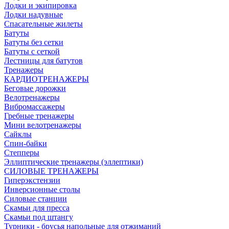
Лодки и экипировка
Лодки надувные
Спасательные жилеты
Батуты
Батуты без сетки
Батуты с сеткой
Лестницы для батутов
Тренажеры
КАРДИОТРЕНАЖЕРЫ
Беговые дорожки
Велотренажеры
Вибромассажеры
Гребные тренажеры
Мини велотренажеры
Сайклы
Спин-байки
Степперы
Эллиптические тренажеры (эллептики)
СИЛОВЫЕ ТРЕНАЖЕРЫ
Гиперэкстензии
Инверсионные столы
Силовые станции
Скамьи для пресса
Скамьи под штангу
Турники - брусья напольные для отжиманий