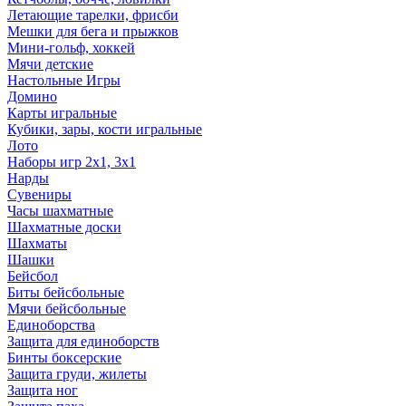
Летающие тарелки, фрисби
Мешки для бега и прыжков
Мини-гольф, хоккей
Мячи детские
Настольные Игры
Домино
Карты игральные
Кубики, зары, кости игральные
Лото
Наборы игр 2х1, 3х1
Нарды
Сувениры
Часы шахматные
Шахматные доски
Шахматы
Шашки
Бейсбол
Биты бейсбольные
Мячи бейсбольные
Единоборства
Защита для единоборств
Бинты боксерские
Защита груди, жилеты
Защита ног