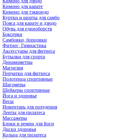
Кимоно для дзюдо
Кимоно для карате
Кимоно для тэквондо
Куртки и шорты для самбо
Пояса для карате и дзюдо
Обувь для единоборств
Боксерки
Самбовки, борцовки
Фитнес, Гимнастика
Аксессуары для фитнеса
Бутылки для спорта
Динамометры
Магнезия
Перчатки для фитнеса
Полотенца спортивные
Шагомеры
Шейкеры спортивные
Йога и здоровье
Весы
Инвентарь для похудения
Ленты для пилатеса
Массажеры
Блоки и ремни для йоги
Диски здоровья
Кольца для пилатеса