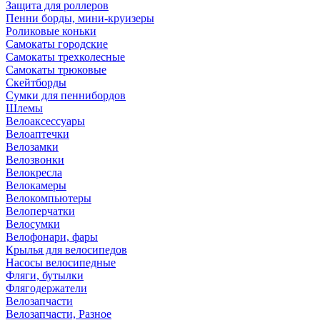
Защита для роллеров
Пенни борды, мини-круизеры
Роликовые коньки
Самокаты городские
Самокаты трехколесные
Самокаты трюковые
Скейтборды
Сумки для пеннибордов
Шлемы
Велоаксессуары
Велоаптечки
Велозамки
Велозвонки
Велокресла
Велокамеры
Велокомпьютеры
Велоперчатки
Велосумки
Велофонари, фары
Крылья для велосипедов
Насосы велосипедные
Фляги, бутылки
Флягодержатели
Велозапчасти
Велозапчасти, Разное