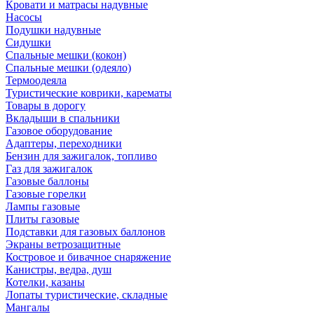
Кровати и матрасы надувные
Насосы
Подушки надувные
Сидушки
Спальные мешки (кокон)
Спальные мешки (одеяло)
Термоодеяла
Туристические коврики, карематы
Товары в дорогу
Вкладыши в спальники
Газовое оборудование
Адаптеры, переходники
Бензин для зажигалок, топливо
Газ для зажигалок
Газовые баллоны
Газовые горелки
Лампы газовые
Плиты газовые
Подставки для газовых баллонов
Экраны ветрозащитные
Костровое и бивачное снаряжение
Канистры, ведра, душ
Котелки, казаны
Лопаты туристические, складные
Мангалы