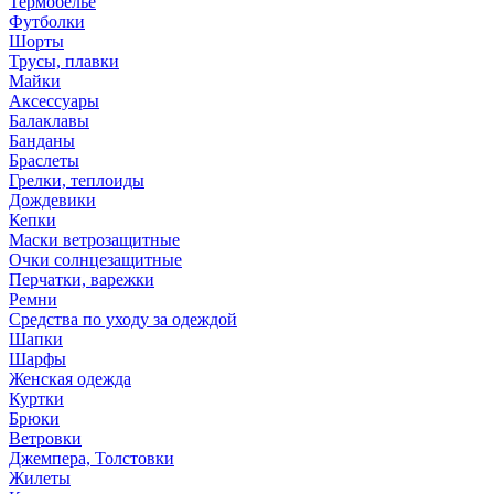
Термобелье
Футболки
Шорты
Трусы, плавки
Майки
Аксессуары
Балаклавы
Банданы
Браслеты
Грелки, теплоиды
Дождевики
Кепки
Маски ветрозащитные
Очки солнцезащитные
Перчатки, варежки
Ремни
Средства по уходу за одеждой
Шапки
Шарфы
Женская одежда
Куртки
Брюки
Ветровки
Джемпера, Толстовки
Жилеты