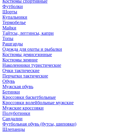
Костюмы спортивные
Футболки
Шорты
Купальники
Термобелье
Майки
Тайтсы, леггинсы, капри
Топы
Рашгарды
Одежда для охоты и рыбалки
Костюмы демисезонные
Костюмы зимние
Наколенники туристические
Очки тактические
Перчатки тактические
Обувь
Мужская обувь
Ботинки
Кроссовки баскетбольные
Кроссовки волейбольные мужские
Мужские кроссовки
Полуботинки
Сандалии
Футбольная обувь (бутсы, шиповки)
Шлепанцы