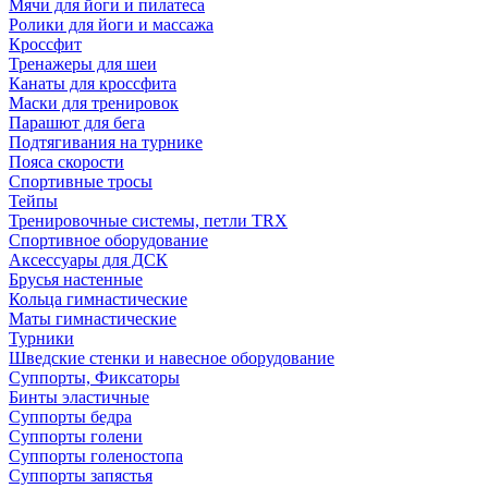
Мячи для йоги и пилатеса
Ролики для йоги и массажа
Кроссфит
Тренажеры для шеи
Канаты для кроссфита
Маски для тренировок
Парашют для бега
Подтягивания на турнике
Пояса скорости
Спортивные тросы
Тейпы
Тренировочные системы, петли TRX
Спортивное оборудование
Аксессуары для ДСК
Брусья настенные
Кольца гимнастические
Маты гимнастические
Турники
Шведские стенки и навесное оборудование
Суппорты, Фиксаторы
Бинты эластичные
Суппорты бедра
Суппорты голени
Суппорты голеностопа
Суппорты запястья