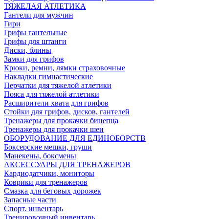
ТЯЖЕЛАЯ АТЛЕТИКА
Гантели для мужчин
Гири
Грифы гантельные
Грифы для штанги
Диски, блины
Замки для грифов
Крюки, ремни, лямки страховочные
Накладки гимнастические
Перчатки для тяжелой атлетики
Пояса для тяжелой атлетики
Расширители хвата для грифов
Стойки для грифов, дисков, гантелей
Тренажеры для прокачки бицепца
Тренажеры для прокачки шеи
ОБОРУДОВАНИЕ ДЛЯ ЕДИНОБОРСТВ
Боксерские мешки, груши
Манекены, боксмены
АКСЕССУАРЫ ДЛЯ ТРЕНАЖЕРОВ
Кардиодатчики, мониторы
Коврики для тренажеров
Смазка для беговых дорожек
Запасные части
Спорт. инвентарь
Тренировочный инвентарь