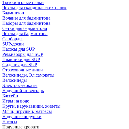
Треккинговые палки
Чехлы для скандинавских палок
Бадминтон
Воланы для бадминтона
Наборы для бадминтона
Сетки для бадминтона
Чехлы для бадминтона
Сапборды
SUP-доски
Насосы для SUP
Рем.наборы для SUP
Плавники для SUP
Сидения для SUP
Страховочные лиши
Велосипеды, Эл.самокаты
Велосипеды
Электросамокаты
Надувной инвентарь
Бассейн
Игры на воде
Круги, нарукавники, жилеты
Мячи, игрушки, матрасы
Надувные подушки
Насосы
Надувные кровати