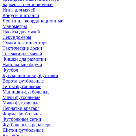
Барьеры тренировочные
Иглы для мячей
Конусы и штанги
Лестницы координационные
Манометры
Насосы для мячей
Секундомеры
Сумки для инвентаря
Тактические доски
Тележки для мячей
Фишки для разметки
Напольные обручи
Футбол
Бутсы, шиповки, футзалки
Ворота футбольные
Гетры футбольные
Манишки футбольные
Мячи футбольные
Мячи футзальные
Перчатки вратаря
Форма футбольная
Футбольные сетки
Футбольные тренажеры
Щитки футбольные
Волейбол