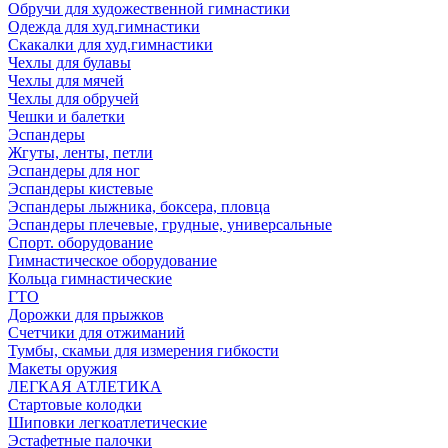
Обручи для художественной гимнастики
Одежда для худ.гимнастики
Скакалки для худ.гимнастики
Чехлы для булавы
Чехлы для мячей
Чехлы для обручей
Чешки и балетки
Эспандеры
Жгуты, ленты, петли
Эспандеры для ног
Эспандеры кистевые
Эспандеры лыжника, боксера, пловца
Эспандеры плечевые, грудные, универсальные
Спорт. оборудование
Гимнастическое оборудование
Кольца гимнастические
ГТО
Дорожки для прыжков
Счетчики для отжиманий
Тумбы, скамьи для измерения гибкости
Макеты оружия
ЛЕГКАЯ АТЛЕТИКА
Стартовые колодки
Шиповки легкоатлетические
Эстафетные палочки