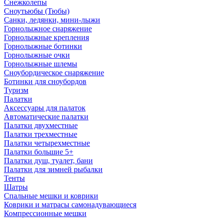
Снежколепы
Сноутьюбы (Тюбы)
Санки, ледянки, мини-лыжи
Горнолыжное снаряжение
Горнолыжные крепления
Горнолыжные ботинки
Горнолыжные очки
Горнолыжные шлемы
Сноубордическое снаряжение
Ботинки для сноубордов
Туризм
Палатки
Аксессуары для палаток
Автоматические палатки
Палатки двухместные
Палатки трехместные
Палатки четырехместные
Палатки большие 5+
Палатки душ, туалет, бани
Палатки для зимней рыбалки
Тенты
Шатры
Спальные мешки и коврики
Коврики и матрасы самонадувающиеся
Компрессионные мешки