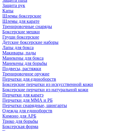
Защита паха
Защита рук
Капы
Шлемы боксерские
Шлемы для карате
Тренировочные снаряды
Боксерские мешки
Груши боксерские
Детские боксерские наборы
Лапы для бокса
Макивары, пады
Манекены для бокса
Манекены для борьбы
Подвесы, растяжки
Тренировочное оружие
Перчатки для единоборств
Боксерские перчатки из искусственной кожи
Боксерские перчатки из натуральной кожи
Перчатки для каратэ
Перчатки для ММА и РБ
Перчатки снарядные, шингарты
Одежда для единоборств
Кимоно для АРБ
Трико для борьбы
Боксерская форма