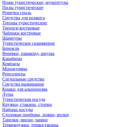
Ножи туристические, мультитулы
Пилы туристические
Решетки гриль
Средства для розжига
Топоры туристические
Треноги костровые
Чайники костровые
Шампуры
Туристическое снаряжение
Бинокли
Веревки, паракорд, шнуры
Карабины
Компасы
Монокуляры
Репелленты
Сигнальные средства
Средства выживания
Кошки для альпинизма
Лупы
Туристическая посуда
Кружки, стаканы, стопки
Наборы посуды
Столовые приборы, ложки, вилки
Тарелки, миски, чашки
Термокружки, термостаканы