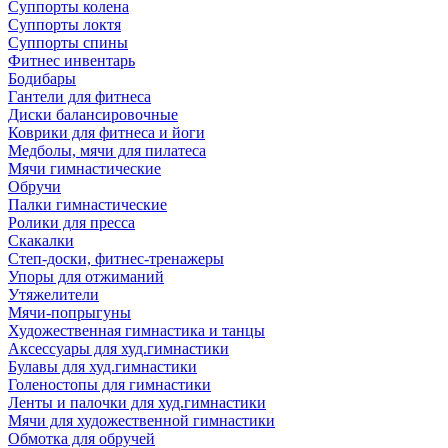
Суппорты колена
Суппорты локтя
Суппорты спины
Фитнес инвентарь
Бодибары
Гантели для фитнеса
Диски балансировочные
Коврики для фитнеса и йоги
Медболы, мячи для пилатеса
Мячи гимнастические
Обручи
Палки гимнастические
Ролики для пресса
Скакалки
Степ-доски, фитнес-тренажеры
Упоры для отжиманий
Утяжелители
Мячи-попрыгуны
Художественная гимнастика и танцы
Аксессуары для худ.гимнастики
Булавы для худ.гимнастики
Голеностопы для гимнастики
Ленты и палочки для худ.гимнастики
Мячи для художественной гимнастики
Обмотка для обручей