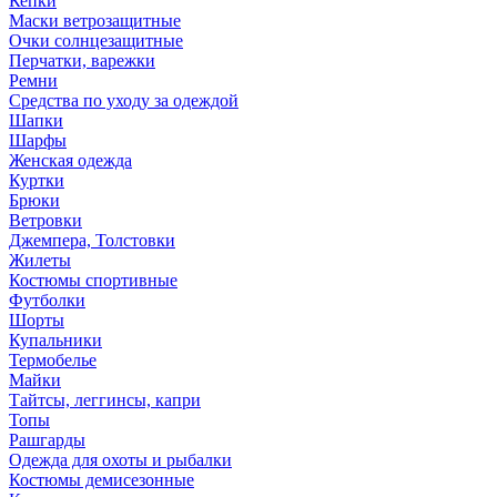
Кепки
Маски ветрозащитные
Очки солнцезащитные
Перчатки, варежки
Ремни
Средства по уходу за одеждой
Шапки
Шарфы
Женская одежда
Куртки
Брюки
Ветровки
Джемпера, Толстовки
Жилеты
Костюмы спортивные
Футболки
Шорты
Купальники
Термобелье
Майки
Тайтсы, леггинсы, капри
Топы
Рашгарды
Одежда для охоты и рыбалки
Костюмы демисезонные