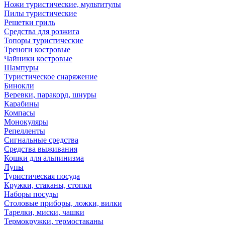
Ножи туристические, мультитулы
Пилы туристические
Решетки гриль
Средства для розжига
Топоры туристические
Треноги костровые
Чайники костровые
Шампуры
Туристическое снаряжение
Бинокли
Веревки, паракорд, шнуры
Карабины
Компасы
Монокуляры
Репелленты
Сигнальные средства
Средства выживания
Кошки для альпинизма
Лупы
Туристическая посуда
Кружки, стаканы, стопки
Наборы посуды
Столовые приборы, ложки, вилки
Тарелки, миски, чашки
Термокружки, термостаканы