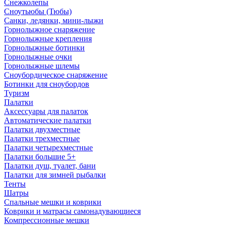
Снежколепы
Сноутьюбы (Тюбы)
Санки, ледянки, мини-лыжи
Горнолыжное снаряжение
Горнолыжные крепления
Горнолыжные ботинки
Горнолыжные очки
Горнолыжные шлемы
Сноубордическое снаряжение
Ботинки для сноубордов
Туризм
Палатки
Аксессуары для палаток
Автоматические палатки
Палатки двухместные
Палатки трехместные
Палатки четырехместные
Палатки большие 5+
Палатки душ, туалет, бани
Палатки для зимней рыбалки
Тенты
Шатры
Спальные мешки и коврики
Коврики и матрасы самонадувающиеся
Компрессионные мешки