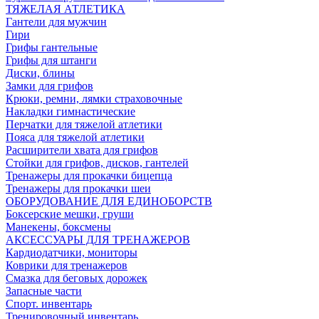
ТЯЖЕЛАЯ АТЛЕТИКА
Гантели для мужчин
Гири
Грифы гантельные
Грифы для штанги
Диски, блины
Замки для грифов
Крюки, ремни, лямки страховочные
Накладки гимнастические
Перчатки для тяжелой атлетики
Пояса для тяжелой атлетики
Расширители хвата для грифов
Стойки для грифов, дисков, гантелей
Тренажеры для прокачки бицепца
Тренажеры для прокачки шеи
ОБОРУДОВАНИЕ ДЛЯ ЕДИНОБОРСТВ
Боксерские мешки, груши
Манекены, боксмены
АКСЕССУАРЫ ДЛЯ ТРЕНАЖЕРОВ
Кардиодатчики, мониторы
Коврики для тренажеров
Смазка для беговых дорожек
Запасные части
Спорт. инвентарь
Тренировочный инвентарь