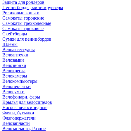
Защита для роллеров
Пенни борды, мини-круизеры
Роликовые коньки
Самокаты городские
Самокаты трехколесные
Самокаты трюковые
Скейтборды
Сумки для пеннибордов
Шлемы
Велоаксессуары
Велоаптечки
Велозамки
Велозвонки
Велокресла
Велокамеры
Велокомпьютеры
Велоперчатки
Велосумки
Велофонари, фары
Крылья для велосипедов
Насосы велосипедные
Фляги, бутылки
Флягодержатели
Велозапчасти
Велозапчасти, Разное