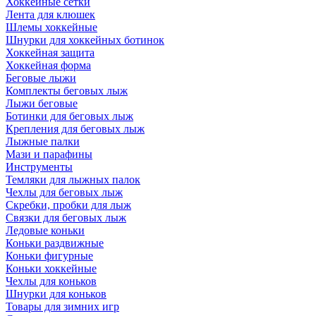
Хоккейные сетки
Лента для клюшек
Шлемы хоккейные
Шнурки для хоккейных ботинок
Хоккейная защита
Хоккейная форма
Беговые лыжи
Комплекты беговых лыж
Лыжи беговые
Ботинки для беговых лыж
Крепления для беговых лыж
Лыжные палки
Мази и парафины
Инструменты
Темляки для лыжных палок
Чехлы для беговых лыж
Скребки, пробки для лыж
Связки для беговых лыж
Ледовые коньки
Коньки раздвижные
Коньки фигурные
Коньки хоккейные
Чехлы для коньков
Шнурки для коньков
Товары для зимних игр