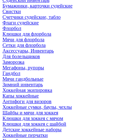
Судейский инвентарь
Бумажники, карточки судейские
Свистки
Счетчики судейские, табло
Флаги судейские
Флорбол
Клюшки для флорбола
Мячи для флорбола
Сетки для флорбола
Аксессуары, Инвентарь
Для болельщиков
Заморозка
Мегафоны, рупоры
Гандбол
Мячи гандбольные
Зимний инвентарь
Хоккейная экипировка
Капы хоккейные
Антифоги для визоров
Хоккейные сумки, баулы, чехлы
Шайбы и мячи для хоккея
Клюшки для хоккея с мячом
Клюшки для хоккея с шайбой
Детские хоккейные наборы
Хоккейные перчатки