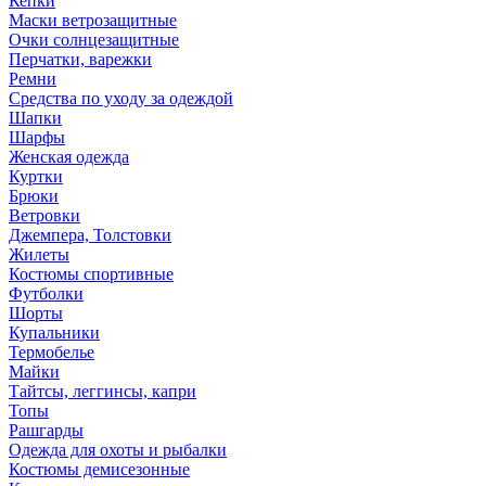
Кепки
Маски ветрозащитные
Очки солнцезащитные
Перчатки, варежки
Ремни
Средства по уходу за одеждой
Шапки
Шарфы
Женская одежда
Куртки
Брюки
Ветровки
Джемпера, Толстовки
Жилеты
Костюмы спортивные
Футболки
Шорты
Купальники
Термобелье
Майки
Тайтсы, леггинсы, капри
Топы
Рашгарды
Одежда для охоты и рыбалки
Костюмы демисезонные