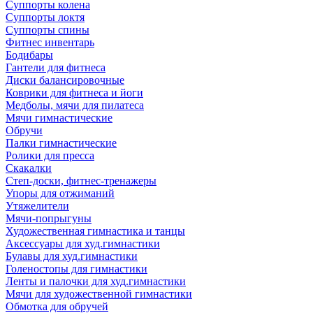
Суппорты колена
Суппорты локтя
Суппорты спины
Фитнес инвентарь
Бодибары
Гантели для фитнеса
Диски балансировочные
Коврики для фитнеса и йоги
Медболы, мячи для пилатеса
Мячи гимнастические
Обручи
Палки гимнастические
Ролики для пресса
Скакалки
Степ-доски, фитнес-тренажеры
Упоры для отжиманий
Утяжелители
Мячи-попрыгуны
Художественная гимнастика и танцы
Аксессуары для худ.гимнастики
Булавы для худ.гимнастики
Голеностопы для гимнастики
Ленты и палочки для худ.гимнастики
Мячи для художественной гимнастики
Обмотка для обручей