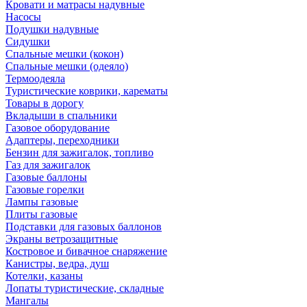
Кровати и матрасы надувные
Насосы
Подушки надувные
Сидушки
Спальные мешки (кокон)
Спальные мешки (одеяло)
Термоодеяла
Туристические коврики, карематы
Товары в дорогу
Вкладыши в спальники
Газовое оборудование
Адаптеры, переходники
Бензин для зажигалок, топливо
Газ для зажигалок
Газовые баллоны
Газовые горелки
Лампы газовые
Плиты газовые
Подставки для газовых баллонов
Экраны ветрозащитные
Костровое и бивачное снаряжение
Канистры, ведра, душ
Котелки, казаны
Лопаты туристические, складные
Мангалы