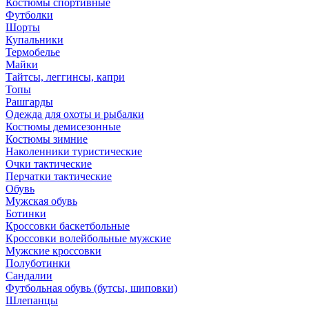
Костюмы спортивные
Футболки
Шорты
Купальники
Термобелье
Майки
Тайтсы, леггинсы, капри
Топы
Рашгарды
Одежда для охоты и рыбалки
Костюмы демисезонные
Костюмы зимние
Наколенники туристические
Очки тактические
Перчатки тактические
Обувь
Мужская обувь
Ботинки
Кроссовки баскетбольные
Кроссовки волейбольные мужские
Мужские кроссовки
Полуботинки
Сандалии
Футбольная обувь (бутсы, шиповки)
Шлепанцы