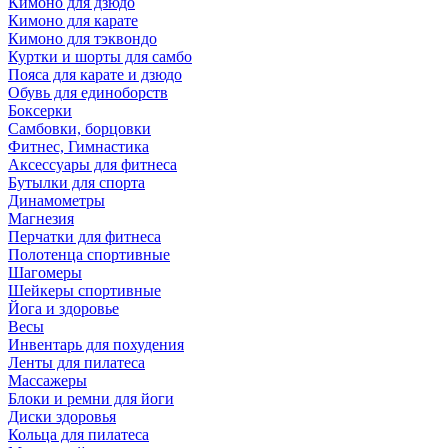
Кимоно для дзюдо
Кимоно для карате
Кимоно для тэквондо
Куртки и шорты для самбо
Пояса для карате и дзюдо
Обувь для единоборств
Боксерки
Самбовки, борцовки
Фитнес, Гимнастика
Аксессуары для фитнеса
Бутылки для спорта
Динамометры
Магнезия
Перчатки для фитнеса
Полотенца спортивные
Шагомеры
Шейкеры спортивные
Йога и здоровье
Весы
Инвентарь для похудения
Ленты для пилатеса
Массажеры
Блоки и ремни для йоги
Диски здоровья
Кольца для пилатеса