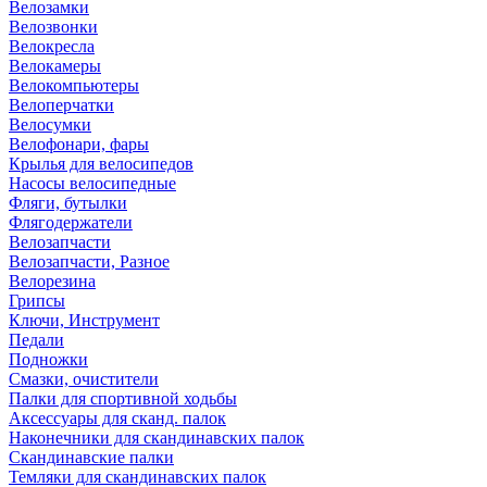
Велозамки
Велозвонки
Велокресла
Велокамеры
Велокомпьютеры
Велоперчатки
Велосумки
Велофонари, фары
Крылья для велосипедов
Насосы велосипедные
Фляги, бутылки
Флягодержатели
Велозапчасти
Велозапчасти, Разное
Велорезина
Грипсы
Ключи, Инструмент
Педали
Подножки
Смазки, очистители
Палки для спортивной ходьбы
Аксессуары для сканд. палок
Наконечники для скандинавских палок
Скандинавские палки
Темляки для скандинавских палок