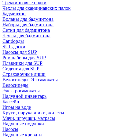
Треккинговые палки
Чехлы для скандинавских палок
Бадминтон
Воланы для бадминтона
Наборы для бадминтона
Сетки для бадминтона
Чехлы для бадминтона
Сапборды
SUP-доски
Насосы для SUP
Рем.наборы для SUP
Плавники для SUP
Сидения для SUP
Страховочные лиши
Велосипеды, Эл.самокаты
Велосипеды
Электросамокаты
Надувной инвентарь
Бассейн
Игры на воде
Круги, нарукавники, жилеты
Мячи, игрушки, матрасы
Надувные подушки
Насосы
Надувные кровати