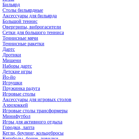
Бильярд
Столы бильярдные
Аксессуары для бильярда
Большой теннис
Овергрипы, виброгасители
Сетки для большого тенниса
Теннисные мячи
Теннисные ракетки
Дартс
Дротики
Мишени
Наборы дартс
Детские игры
Йо-йо
Игрушки
Пружинка радуга
Игровые столы
Аксессуары для игровых столов
Аэрохоккей
Игровые столы трансформеры
Минифутбол
Игры для активного отдыха
Городки, лапта
Кегли, боулинг, кольцебросы
Кетчболы, бочче, ловилки