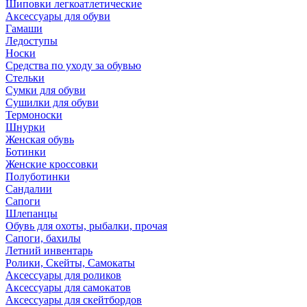
Шиповки легкоатлетические
Аксессуары для обуви
Гамаши
Ледоступы
Носки
Средства по уходу за обувью
Стельки
Сумки для обуви
Сушилки для обуви
Термоноски
Шнурки
Женская обувь
Ботинки
Женские кроссовки
Полуботинки
Сандалии
Сапоги
Шлепанцы
Обувь для охоты, рыбалки, прочая
Сапоги, бахилы
Летний инвентарь
Ролики, Скейты, Самокаты
Аксессуары для роликов
Аксессуары для самокатов
Аксессуары для скейтбордов