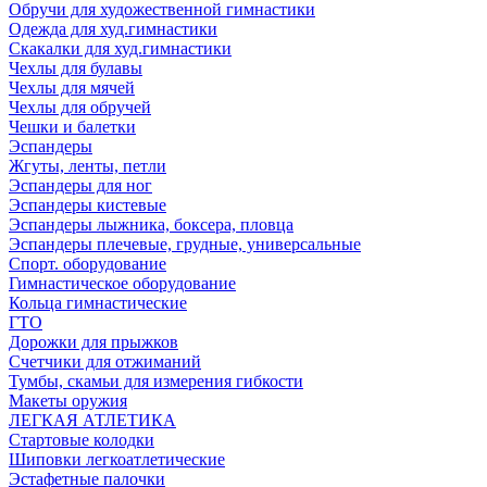
Обручи для художественной гимнастики
Одежда для худ.гимнастики
Скакалки для худ.гимнастики
Чехлы для булавы
Чехлы для мячей
Чехлы для обручей
Чешки и балетки
Эспандеры
Жгуты, ленты, петли
Эспандеры для ног
Эспандеры кистевые
Эспандеры лыжника, боксера, пловца
Эспандеры плечевые, грудные, универсальные
Спорт. оборудование
Гимнастическое оборудование
Кольца гимнастические
ГТО
Дорожки для прыжков
Счетчики для отжиманий
Тумбы, скамьи для измерения гибкости
Макеты оружия
ЛЕГКАЯ АТЛЕТИКА
Стартовые колодки
Шиповки легкоатлетические
Эстафетные палочки