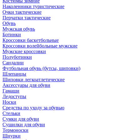
Костюмы зимние
Наколенники туристические
Очки тактические
Перчатки тактические
Обувь
Мужская обувь
Ботинки
Кроссовки баскетбольные
Кроссовки волейбольные мужские
Мужские кроссовки
Полуботинки
Сандалии
Футбольная обувь (бутсы, шиповки)
Шлепанцы
Шиповки легкоатлетические
Аксессуары для обуви
Гамаши
Ледоступы
Носки
Средства по уходу за обувью
Стельки
Сумки для обуви
Сушилки для обуви
Термоноски
Шнурки