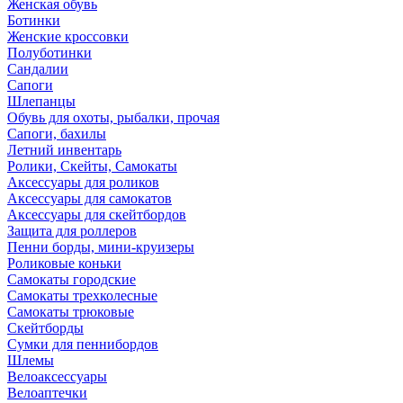
Женская обувь
Ботинки
Женские кроссовки
Полуботинки
Сандалии
Сапоги
Шлепанцы
Обувь для охоты, рыбалки, прочая
Сапоги, бахилы
Летний инвентарь
Ролики, Скейты, Самокаты
Аксессуары для роликов
Аксессуары для самокатов
Аксессуары для скейтбордов
Защита для роллеров
Пенни борды, мини-круизеры
Роликовые коньки
Самокаты городские
Самокаты трехколесные
Самокаты трюковые
Скейтборды
Сумки для пеннибордов
Шлемы
Велоаксессуары
Велоаптечки