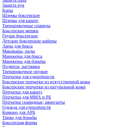
Защита паха
Защита рук
Капы
Шлемы боксерские
Шлемы для карате
Тренировочные снаряды
Боксерские мешки
Груши боксерские
Детские боксерские наборы
Лапы для бокса
Макивары, пады
Манекены для бокса
Манекены для борьбы
Подвесы, растяжки
Тренировочное оружие
Перчатки для единоборств
Боксерские перчатки из искусственной кожи
Боксерские перчатки из натуральной кожи
Перчатки для каратэ
Перчатки для ММА и РБ
Перчатки снарядные, шингарты
Одежда для единоборств
Кимоно для АРБ
Трико для борьбы
Боксерская форма