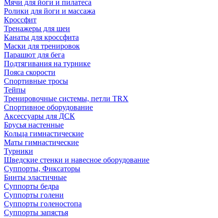
Мячи для йоги и пилатеса
Ролики для йоги и массажа
Кроссфит
Тренажеры для шеи
Канаты для кроссфита
Маски для тренировок
Парашют для бега
Подтягивания на турнике
Пояса скорости
Спортивные тросы
Тейпы
Тренировочные системы, петли TRX
Спортивное оборудование
Аксессуары для ДСК
Брусья настенные
Кольца гимнастические
Маты гимнастические
Турники
Шведские стенки и навесное оборудование
Суппорты, Фиксаторы
Бинты эластичные
Суппорты бедра
Суппорты голени
Суппорты голеностопа
Суппорты запястья