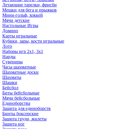
Летающие тарелки, фрисби
Мешки для бега и прыжков
Мини-гольф, хоккей
Мячи детские
Настольные Игры
Домино
Карты игральные
Кубики, зары, кости игральные
Лото
Наборы игр 2х1, 3х1
Нарды
Сувениры
Часы шахматные
Шахматные доски
Шахматы
Шашки
Бейсбол
Биты бейсбольные
Мячи бейсбольные
Единоборства
Защита для единоборств
Бинты боксерские
Защита груди, жилеты
Защита ног