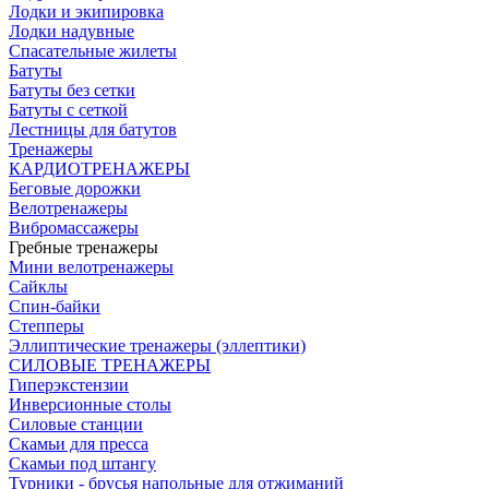
Лодки и экипировка
Лодки надувные
Спасательные жилеты
Батуты
Батуты без сетки
Батуты с сеткой
Лестницы для батутов
Тренажеры
КАРДИОТРЕНАЖЕРЫ
Беговые дорожки
Велотренажеры
Вибромассажеры
Гребные тренажеры
Мини велотренажеры
Сайклы
Спин-байки
Степперы
Эллиптические тренажеры (эллептики)
СИЛОВЫЕ ТРЕНАЖЕРЫ
Гиперэкстензии
Инверсионные столы
Силовые станции
Скамьи для пресса
Скамьи под штангу
Турники - брусья напольные для отжиманий