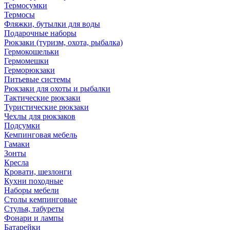
Термосумки
Термосы
Фляжки, бутылки для воды
Подарочные наборы
Рюкзаки (туризм, охота, рыбалка)
Гермокошельки
Гермомешки
Герморюкзаки
Питьевые системы
Рюкзаки для охоты и рыбалки
Тактические рюкзаки
Туристические рюкзаки
Чехлы для рюкзаков
Подсумки
Кемпинговая мебель
Гамаки
Зонты
Кресла
Кровати, шезлонги
Кухни походные
Наборы мебели
Столы кемпинговые
Стулья, табуреты
Фонари и лампы
Батарейки