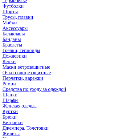
Термобелье
Футболки
Шорты
Трусы, плавки
Майки
Аксессуары
Балаклавы
Банданы
Браслеты
Грелки, теплоиды
Дождевики
Кепки
Маски ветрозащитные
Очки солнцезащитные
Перчатки, варежки
Ремни
Средства по уходу за одеждой
Шапки
Шарфы
Женская одежда
Куртки
Брюки
Ветровки
Джемпера, Толстовки
Жилеты