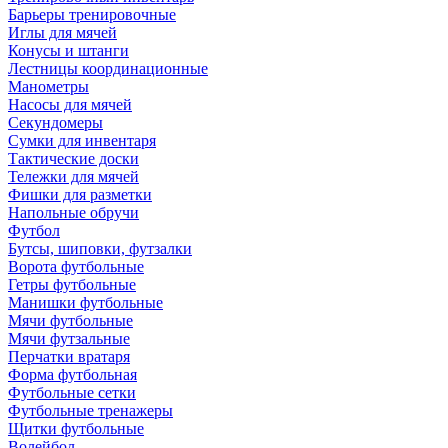
Барьеры тренировочные
Иглы для мячей
Конусы и штанги
Лестницы координационные
Манометры
Насосы для мячей
Секундомеры
Сумки для инвентаря
Тактические доски
Тележки для мячей
Фишки для разметки
Напольные обручи
Футбол
Бутсы, шиповки, футзалки
Ворота футбольные
Гетры футбольные
Манишки футбольные
Мячи футбольные
Мячи футзальные
Перчатки вратаря
Форма футбольная
Футбольные сетки
Футбольные тренажеры
Щитки футбольные
Волейбол