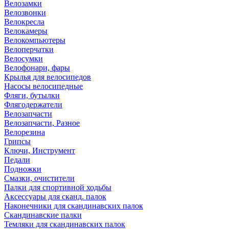
Велозамки
Велозвонки
Велокресла
Велокамеры
Велокомпьютеры
Велоперчатки
Велосумки
Велофонари, фары
Крылья для велосипедов
Насосы велосипедные
Фляги, бутылки
Флягодержатели
Велозапчасти
Велозапчасти, Разное
Велорезина
Грипсы
Ключи, Инструмент
Педали
Подножки
Смазки, очистители
Палки для спортивной ходьбы
Аксессуары для сканд. палок
Наконечники для скандинавских палок
Скандинавские палки
Темляки для скандинавских палок