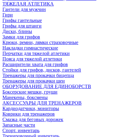
ТЯЖЕЛАЯ АТЛЕТИКА
Гантели для мужчин
Гири
Грифы гантельные
Грифы для штанги
Диски, блины
Замки для грифов
Крюки, ремни, лямки страховочные
Накладки гимнастические
Перчатки для тяжелой атлетики
Пояса для тяжелой атлетики
Расширители хвата для грифов
Стойки для грифов, дисков, гантелей
Тренажеры для прокачки бицепца
Тренажеры для прокачки шеи
ОБОРУДОВАНИЕ ДЛЯ ЕДИНОБОРСТВ
Боксерские мешки, груши
Манекены, боксмены
АКСЕССУАРЫ ДЛЯ ТРЕНАЖЕРОВ
Кардиодатчики, мониторы
Коврики для тренажеров
Смазка для беговых дорожек
Запасные части
Спорт. инвентарь
Тренировочный инвентарь