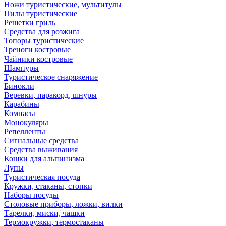
Ножи туристические, мультитулы
Пилы туристические
Решетки гриль
Средства для розжига
Топоры туристические
Треноги костровые
Чайники костровые
Шампуры
Туристическое снаряжение
Бинокли
Веревки, паракорд, шнуры
Карабины
Компасы
Монокуляры
Репелленты
Сигнальные средства
Средства выживания
Кошки для альпинизма
Лупы
Туристическая посуда
Кружки, стаканы, стопки
Наборы посуды
Столовые приборы, ложки, вилки
Тарелки, миски, чашки
Термокружки, термостаканы