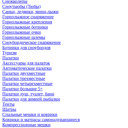
Снежколепы
Сноутьюбы (Тюбы)
Санки, ледянки, мини-лыжи
Горнолыжное снаряжение
Горнолыжные крепления
Горнолыжные ботинки
Горнолыжные очки
Горнолыжные шлемы
Сноубордическое снаряжение
Ботинки для сноубордов
Туризм
Палатки
Аксессуары для палаток
Автоматические палатки
Палатки двухместные
Палатки трехместные
Палатки четырехместные
Палатки большие 5+
Палатки душ, туалет, бани
Палатки для зимней рыбалки
Тенты
Шатры
Спальные мешки и коврики
Коврики и матрасы самонадувающиеся
Компрессионные мешки