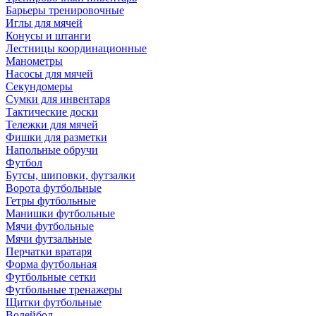
Барьеры тренировочные
Иглы для мячей
Конусы и штанги
Лестницы координационные
Манометры
Насосы для мячей
Секундомеры
Сумки для инвентаря
Тактические доски
Тележки для мячей
Фишки для разметки
Напольные обручи
Футбол
Бутсы, шиповки, футзалки
Ворота футбольные
Гетры футбольные
Манишки футбольные
Мячи футбольные
Мячи футзальные
Перчатки вратаря
Форма футбольная
Футбольные сетки
Футбольные тренажеры
Щитки футбольные
Волейбол