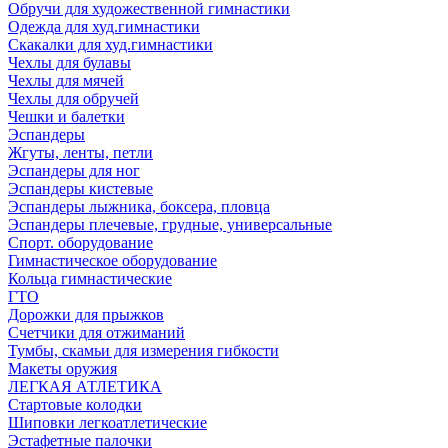
Обручи для художественной гимнастики
Одежда для худ.гимнастики
Скакалки для худ.гимнастики
Чехлы для булавы
Чехлы для мячей
Чехлы для обручей
Чешки и балетки
Эспандеры
Жгуты, ленты, петли
Эспандеры для ног
Эспандеры кистевые
Эспандеры лыжника, боксера, пловца
Эспандеры плечевые, грудные, универсальные
Спорт. оборудование
Гимнастическое оборудование
Кольца гимнастические
ГТО
Дорожки для прыжков
Счетчики для отжиманий
Тумбы, скамьи для измерения гибкости
Макеты оружия
ЛЕГКАЯ АТЛЕТИКА
Стартовые колодки
Шиповки легкоатлетические
Эстафетные палочки