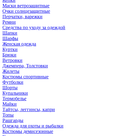
Кепки
Маски ветрозащитные
Очки солнцезащитные
Перчатки, варежки
Ремни
Средства по уходу за одеждой
Шапки
Шарфы
Женская одежда
Куртки
Брюки
Ветровки
Джемпера, Толстовки
Жилеты
Костюмы спортивные
Футболки
Шорты
Купальники
Термобелье
Майки
Тайтсы, леггинсы, капри
Топы
Рашгарды
Одежда для охоты и рыбалки
Костюмы демисезонные