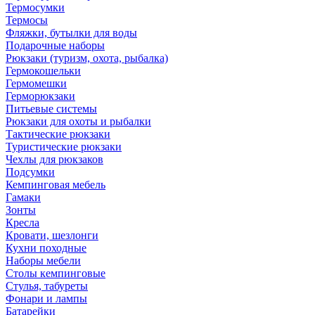
Термосумки
Термосы
Фляжки, бутылки для воды
Подарочные наборы
Рюкзаки (туризм, охота, рыбалка)
Гермокошельки
Гермомешки
Герморюкзаки
Питьевые системы
Рюкзаки для охоты и рыбалки
Тактические рюкзаки
Туристические рюкзаки
Чехлы для рюкзаков
Подсумки
Кемпинговая мебель
Гамаки
Зонты
Кресла
Кровати, шезлонги
Кухни походные
Наборы мебели
Столы кемпинговые
Стулья, табуреты
Фонари и лампы
Батарейки