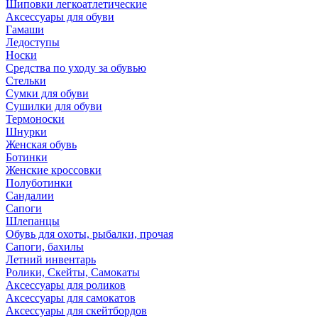
Шиповки легкоатлетические
Аксессуары для обуви
Гамаши
Ледоступы
Носки
Средства по уходу за обувью
Стельки
Сумки для обуви
Сушилки для обуви
Термоноски
Шнурки
Женская обувь
Ботинки
Женские кроссовки
Полуботинки
Сандалии
Сапоги
Шлепанцы
Обувь для охоты, рыбалки, прочая
Сапоги, бахилы
Летний инвентарь
Ролики, Скейты, Самокаты
Аксессуары для роликов
Аксессуары для самокатов
Аксессуары для скейтбордов