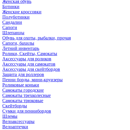
Женская обувь
Ботинки
Женские кроссовки
Полуботинки
Сандалии
Сапоги
Шлепанцы
Обувь для охоты, рыбалки, прочая
Сапоги, бахилы
Летний инвентарь
Ролики, Скейты, Самокаты
Аксессуары для роликов
Аксессуары для самокатов
Аксессуары для скейтбордов
Защита для роллеров
Пенни борды, мини-круизеры
Роликовые коньки
Самокаты городские
Самокаты трехколесные
Самокаты трюковые
Скейтборды
Сумки для пеннибордов
Шлемы
Велоаксессуары
Велоаптечки