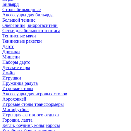
Бильярд
Столы бильярдные
Аксессуары для бильярда
Большой теннис
Овергрипы, виброгасители
Сетки для большого тенниса
Теннисные мячи
Теннисные ракетки
Дартс
Дротики
Мишени
Наборы дартс
Детские игры
Йо-йо
Игрушки
Пружинка радуга
Игровые столы
Аксессуары для игровых столов
Аэрохоккей
Игровые столы трансформеры
Минифутбол
Игры для активного отдыха
Городки, лапта
Кегли, боулинг, кольцебросы
Кетчболы, бочче, ловилки