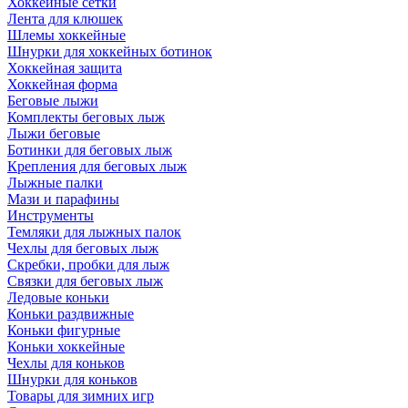
Хоккейные сетки
Лента для клюшек
Шлемы хоккейные
Шнурки для хоккейных ботинок
Хоккейная защита
Хоккейная форма
Беговые лыжи
Комплекты беговых лыж
Лыжи беговые
Ботинки для беговых лыж
Крепления для беговых лыж
Лыжные палки
Мази и парафины
Инструменты
Темляки для лыжных палок
Чехлы для беговых лыж
Скребки, пробки для лыж
Связки для беговых лыж
Ледовые коньки
Коньки раздвижные
Коньки фигурные
Коньки хоккейные
Чехлы для коньков
Шнурки для коньков
Товары для зимних игр