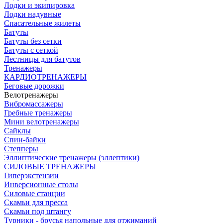
Лодки и экипировка
Лодки надувные
Спасательные жилеты
Батуты
Батуты без сетки
Батуты с сеткой
Лестницы для батутов
Тренажеры
КАРДИОТРЕНАЖЕРЫ
Беговые дорожки
Велотренажеры
Вибромассажеры
Гребные тренажеры
Мини велотренажеры
Сайклы
Спин-байки
Степперы
Эллиптические тренажеры (эллептики)
СИЛОВЫЕ ТРЕНАЖЕРЫ
Гиперэкстензии
Инверсионные столы
Силовые станции
Скамьи для пресса
Скамьи под штангу
Турники - брусья напольные для отжиманий