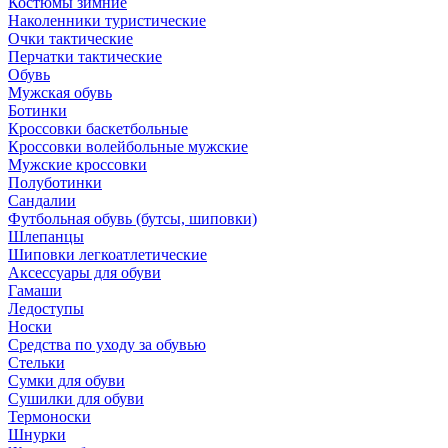
Костюмы зимние
Наколенники туристические
Очки тактические
Перчатки тактические
Обувь
Мужская обувь
Ботинки
Кроссовки баскетбольные
Кроссовки волейбольные мужские
Мужские кроссовки
Полуботинки
Сандалии
Футбольная обувь (бутсы, шиповки)
Шлепанцы
Шиповки легкоатлетические
Аксессуары для обуви
Гамаши
Ледоступы
Носки
Средства по уходу за обувью
Стельки
Сумки для обуви
Сушилки для обуви
Термоноски
Шнурки