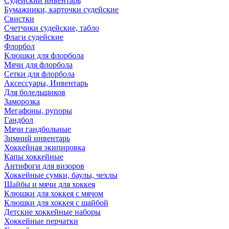
Судейский инвентарь
Бумажники, карточки судейские
Свистки
Счетчики судейские, табло
Флаги судейские
Флорбол
Клюшки для флорбола
Мячи для флорбола
Сетки для флорбола
Аксессуары, Инвентарь
Для болельщиков
Заморозка
Мегафоны, рупоры
Гандбол
Мячи гандбольные
Зимний инвентарь
Хоккейная экипировка
Капы хоккейные
Антифоги для визоров
Хоккейные сумки, баулы, чехлы
Шайбы и мячи для хоккея
Клюшки для хоккея с мячом
Клюшки для хоккея с шайбой
Детские хоккейные наборы
Хоккейные перчатки