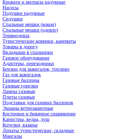
Кровати и матрасы надувные
Насосы
Подушки надувные
Сидушки
Спальные мешки (кокон)
Спальные мешки (одеяло)
Термоодеяла
Туристические коврики, карематы
Товары в дорогу
Вкладыши в спальники
Газовое оборудование
Адаптеры, переходники
Бензин для зажигалок, топливо
Газ для зажигалок
Газовые баллоны
Газовые горелки
Лампы газовые
Плиты газовые
Подставки для газовых баллонов
Экраны ветрозащитные
Костровое и бивачное снаряжение
Канистры, ведра, душ
Котелки, казаны
Лопаты туристические, складные
Мангалы