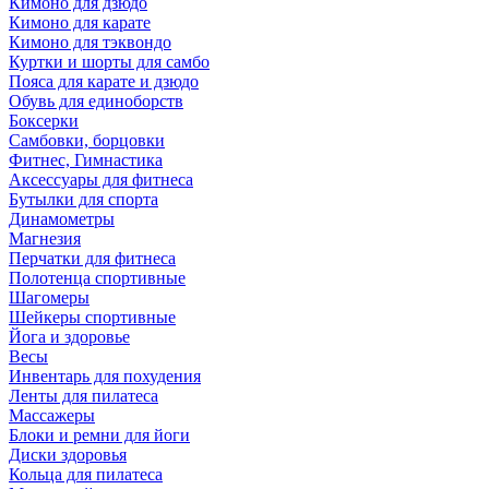
Кимоно для дзюдо
Кимоно для карате
Кимоно для тэквондо
Куртки и шорты для самбо
Пояса для карате и дзюдо
Обувь для единоборств
Боксерки
Самбовки, борцовки
Фитнес, Гимнастика
Аксессуары для фитнеса
Бутылки для спорта
Динамометры
Магнезия
Перчатки для фитнеса
Полотенца спортивные
Шагомеры
Шейкеры спортивные
Йога и здоровье
Весы
Инвентарь для похудения
Ленты для пилатеса
Массажеры
Блоки и ремни для йоги
Диски здоровья
Кольца для пилатеса