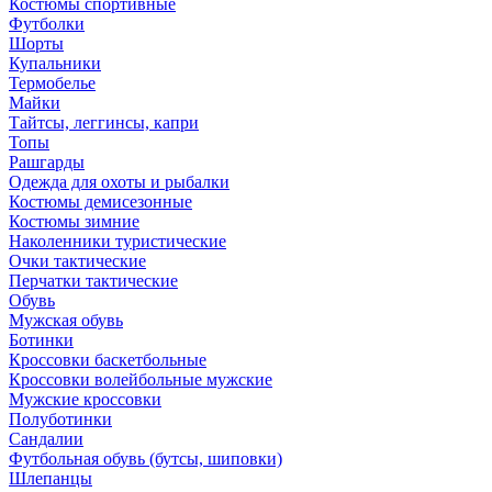
Костюмы спортивные
Футболки
Шорты
Купальники
Термобелье
Майки
Тайтсы, леггинсы, капри
Топы
Рашгарды
Одежда для охоты и рыбалки
Костюмы демисезонные
Костюмы зимние
Наколенники туристические
Очки тактические
Перчатки тактические
Обувь
Мужская обувь
Ботинки
Кроссовки баскетбольные
Кроссовки волейбольные мужские
Мужские кроссовки
Полуботинки
Сандалии
Футбольная обувь (бутсы, шиповки)
Шлепанцы