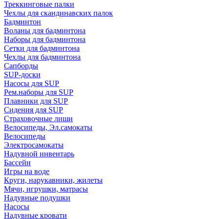
Треккинговые палки
Чехлы для скандинавских палок
Бадминтон
Воланы для бадминтона
Наборы для бадминтона
Сетки для бадминтона
Чехлы для бадминтона
Сапборды
SUP-доски
Насосы для SUP
Рем.наборы для SUP
Плавники для SUP
Сидения для SUP
Страховочные лиши
Велосипеды, Эл.самокаты
Велосипеды
Электросамокаты
Надувной инвентарь
Бассейн
Игры на воде
Круги, нарукавники, жилеты
Мячи, игрушки, матрасы
Надувные подушки
Насосы
Надувные кровати