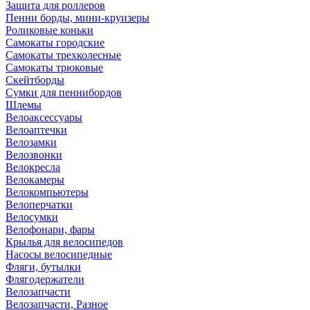
Защита для роллеров
Пенни борды, мини-круизеры
Роликовые коньки
Самокаты городские
Самокаты трехколесные
Самокаты трюковые
Скейтборды
Сумки для пеннибордов
Шлемы
Велоаксессуары
Велоаптечки
Велозамки
Велозвонки
Велокресла
Велокамеры
Велокомпьютеры
Велоперчатки
Велосумки
Велофонари, фары
Крылья для велосипедов
Насосы велосипедные
Фляги, бутылки
Флягодержатели
Велозапчасти
Велозапчасти, Разное