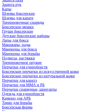
Защита паха
Защита рук
Капы
Шлемы боксерские
Шлемы для карате
Тренировочные снаряды
Боксерские мешки
Груши боксерские
Детские боксерские наборы
Лапы для бокса
Макивары, пады
Манекены для бокса
Манекены для борьбы
Подвесы, растяжки
Тренировочное оружие
Перчатки для единоборств
Боксерские перчатки из искусственной кожи
Боксерские перчатки из натуральной кожи
Перчатки для каратэ
Перчатки для ММА и РБ
Перчатки снарядные, шингарты
Одежда для единоборств
Кимоно для АРБ
Трико для борьбы
Боксерская форма