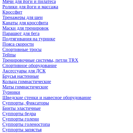
Мячи для йоги и пилатеса
Ролики для йоги и массажа
Кроссфит
Тренажеры для шеи
Канаты для кроссфита
Маски для тренировок
Парашют для бега
Подтягивания на турнике
Пояса скорости
Спортивные тросы
Тейпы
Тренировочные системы, петли TRX
Спортивное оборудование
Аксессуары для ДСК
Брусья настенные
Кольца гимнастические
Маты гимнастические
Турники
Шведские стенки и навесное оборудование
Суппорты, Фиксаторы
Бинты эластичные
Суппорты бедра
Суппорты голени
Суппорты голеностопа
Суппорты запястья