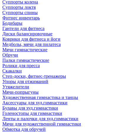
Суппорты колена
Суппорты локтя
Суппорты спины
Фитнес инвентарь
Бодибары
Гантели для фитнеса
Диски балансировочные
Коврики для фитнеса и йоги
Медболы, мячи для пилатеса
Мячи гимнастические
Обручи
Палки гимнастические
Ролики для пресса
Скакалки
Степ-доски, фитнес-тренажеры
Упоры для отжиманий
Утяжелители
Мячи-попрыгуны
Художественная гимнастика и танцы
Аксессуары для худ.гимнастики
Булавы для худ.гимнастики
Голеностопы для гимнастики
Ленты и палочки для худ.гимнастики
Мячи для художественной гимнастики
Обмотка для обручей