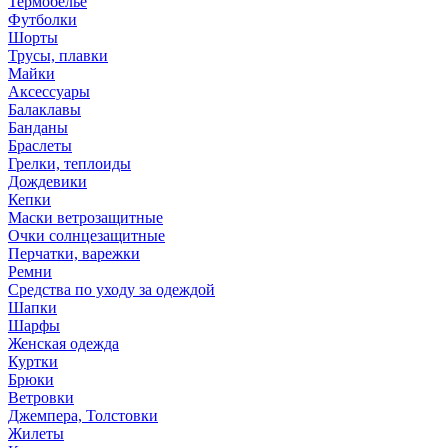
Термобелье
Футболки
Шорты
Трусы, плавки
Майки
Аксессуары
Балаклавы
Банданы
Браслеты
Грелки, теплоиды
Дождевики
Кепки
Маски ветрозащитные
Очки солнцезащитные
Перчатки, варежки
Ремни
Средства по уходу за одеждой
Шапки
Шарфы
Женская одежда
Куртки
Брюки
Ветровки
Джемпера, Толстовки
Жилеты