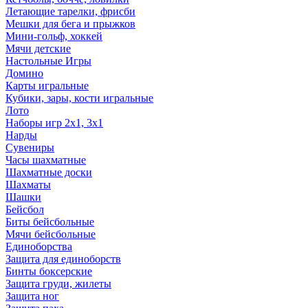
Летающие тарелки, фрисби
Мешки для бега и прыжков
Мини-гольф, хоккей
Мячи детские
Настольные Игры
Домино
Карты игральные
Кубики, зары, кости игральные
Лото
Наборы игр 2х1, 3х1
Нарды
Сувениры
Часы шахматные
Шахматные доски
Шахматы
Шашки
Бейсбол
Биты бейсбольные
Мячи бейсбольные
Единоборства
Защита для единоборств
Бинты боксерские
Защита груди, жилеты
Защита ног