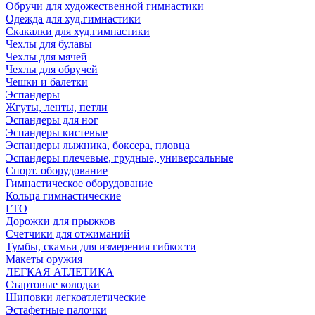
Обручи для художественной гимнастики
Одежда для худ.гимнастики
Скакалки для худ.гимнастики
Чехлы для булавы
Чехлы для мячей
Чехлы для обручей
Чешки и балетки
Эспандеры
Жгуты, ленты, петли
Эспандеры для ног
Эспандеры кистевые
Эспандеры лыжника, боксера, пловца
Эспандеры плечевые, грудные, универсальные
Спорт. оборудование
Гимнастическое оборудование
Кольца гимнастические
ГТО
Дорожки для прыжков
Счетчики для отжиманий
Тумбы, скамьи для измерения гибкости
Макеты оружия
ЛЕГКАЯ АТЛЕТИКА
Стартовые колодки
Шиповки легкоатлетические
Эстафетные палочки