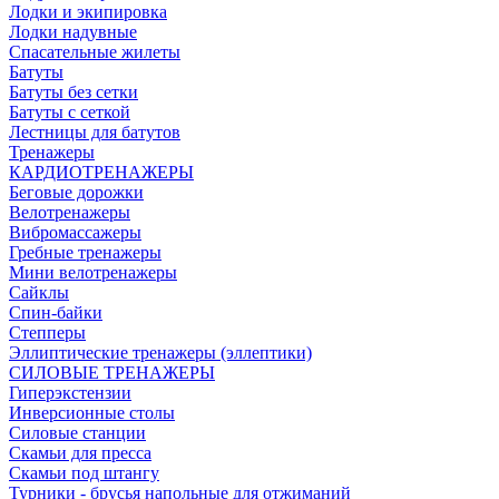
Лодки и экипировка
Лодки надувные
Спасательные жилеты
Батуты
Батуты без сетки
Батуты с сеткой
Лестницы для батутов
Тренажеры
КАРДИОТРЕНАЖЕРЫ
Беговые дорожки
Велотренажеры
Вибромассажеры
Гребные тренажеры
Мини велотренажеры
Сайклы
Спин-байки
Степперы
Эллиптические тренажеры (эллептики)
СИЛОВЫЕ ТРЕНАЖЕРЫ
Гиперэкстензии
Инверсионные столы
Силовые станции
Скамьи для пресса
Скамьи под штангу
Турники - брусья напольные для отжиманий