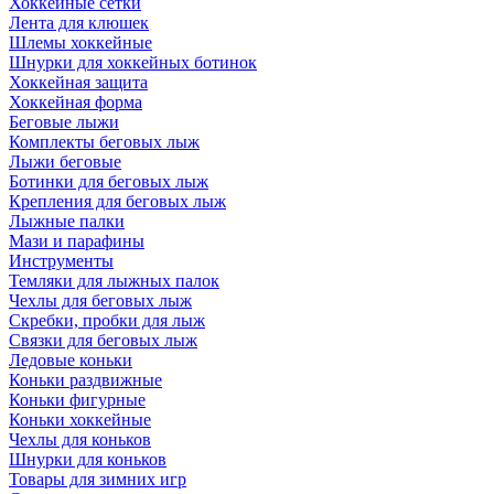
Хоккейные сетки
Лента для клюшек
Шлемы хоккейные
Шнурки для хоккейных ботинок
Хоккейная защита
Хоккейная форма
Беговые лыжи
Комплекты беговых лыж
Лыжи беговые
Ботинки для беговых лыж
Крепления для беговых лыж
Лыжные палки
Мази и парафины
Инструменты
Темляки для лыжных палок
Чехлы для беговых лыж
Скребки, пробки для лыж
Связки для беговых лыж
Ледовые коньки
Коньки раздвижные
Коньки фигурные
Коньки хоккейные
Чехлы для коньков
Шнурки для коньков
Товары для зимних игр