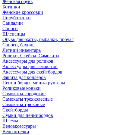
Женская обувь
Ботинки
Женские кроссовки
Полуботинки
Сандалии
Сапоги
Шлепанцы
Обувь для охоты, рыбалки, прочая
Сапоги, бахилы
Летний инвентарь
Ролики, Скейты, Самокаты
Аксессуары для роликов
Аксессуары для самокатов
Аксессуары для скейтбордов
Защита для роллеров
Пенни борды, мини-круизеры
Роликовые коньки
Самокаты городские
Самокаты трехколесные
Самокаты трюковые
Скейтборды
Сумки для пеннибордов
Шлемы
Велоаксессуары
Велоаптечки