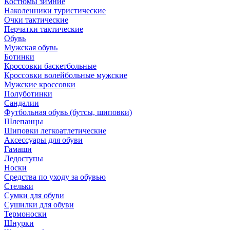
Костюмы зимние
Наколенники туристические
Очки тактические
Перчатки тактические
Обувь
Мужская обувь
Ботинки
Кроссовки баскетбольные
Кроссовки волейбольные мужские
Мужские кроссовки
Полуботинки
Сандалии
Футбольная обувь (бутсы, шиповки)
Шлепанцы
Шиповки легкоатлетические
Аксессуары для обуви
Гамаши
Ледоступы
Носки
Средства по уходу за обувью
Стельки
Сумки для обуви
Сушилки для обуви
Термоноски
Шнурки