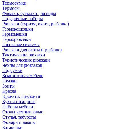
Термосумки
Термосы
Фляжки, бутылки для воды
Подарочные наборы
Рюкзаки (туризм, охота, рыбалка)
Гермокошельки
Гермомешки
Герморюкзаки
Питьевые системы
Рюкзаки для охоты и рыбалки
Тактические рюкзаки
Туристические рюкзаки
Чехлы для рюкзаков
Подсумки
Кемпинговая мебель
Гамаки
Зонты
Кресла
Кровати, шезлонги
Кухни походные
Наборы мебели
Столы кемпинговые
Стулья, табуреты
Фонари и лампы
Батарейки