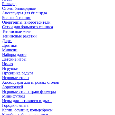
Бильярд
Столы бильярдные
Аксессуары для бильярда
Большой теннис
Овергрипы, виброгасители
Сетки для большого тенниса
Теннисные мячи
Теннисные ракетки
Дартс
Дротики
Мишени
Наборы дартс
Детские игры
Йо-йо
Игрушки
Пружинка радуга
Игровые столы
Аксессуары для игровых столов
Аэрохоккей
Игровые столы трансформеры
Минифутбол
Игры для активного отдыха
Городки, лапта
Кегли, боулинг, кольцебросы
Кетчболы, бочче, ловилки