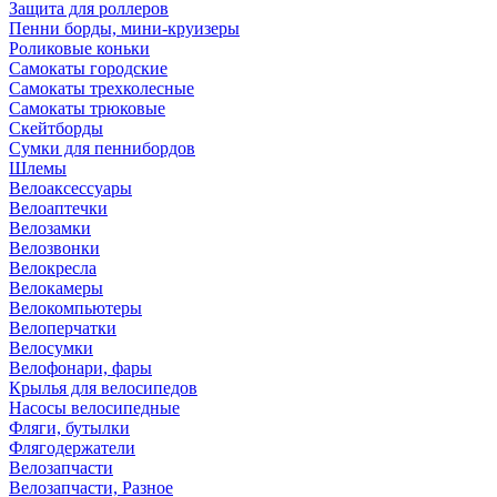
Защита для роллеров
Пенни борды, мини-круизеры
Роликовые коньки
Самокаты городские
Самокаты трехколесные
Самокаты трюковые
Скейтборды
Сумки для пеннибордов
Шлемы
Велоаксессуары
Велоаптечки
Велозамки
Велозвонки
Велокресла
Велокамеры
Велокомпьютеры
Велоперчатки
Велосумки
Велофонари, фары
Крылья для велосипедов
Насосы велосипедные
Фляги, бутылки
Флягодержатели
Велозапчасти
Велозапчасти, Разное