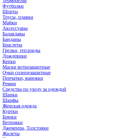
Термобелье
Футболки
Шорты
Трусы, плавки
Майки
Аксессуары
Балаклавы
Банданы
Браслеты
Грелки, теплоиды
Дождевики
Кепки
Маски ветрозащитные
Очки солнцезащитные
Перчатки, варежки
Ремни
Средства по уходу за одеждой
Шапки
Шарфы
Женская одежда
Куртки
Брюки
Ветровки
Джемпера, Толстовки
Жилеты