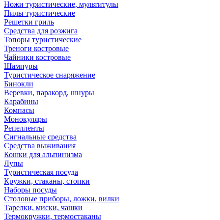
Ножи туристические, мультитулы
Пилы туристические
Решетки гриль
Средства для розжига
Топоры туристические
Треноги костровые
Чайники костровые
Шампуры
Туристическое снаряжение
Бинокли
Веревки, паракорд, шнуры
Карабины
Компасы
Монокуляры
Репелленты
Сигнальные средства
Средства выживания
Кошки для альпинизма
Лупы
Туристическая посуда
Кружки, стаканы, стопки
Наборы посуды
Столовые приборы, ложки, вилки
Тарелки, миски, чашки
Термокружки, термостаканы