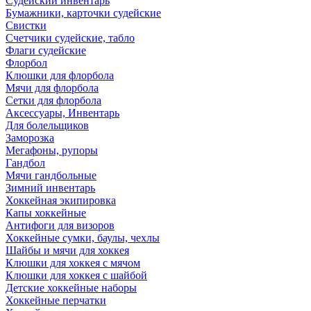
Судейский инвентарь
Бумажники, карточки судейские
Свистки
Счетчики судейские, табло
Флаги судейские
Флорбол
Клюшки для флорбола
Мячи для флорбола
Сетки для флорбола
Аксессуары, Инвентарь
Для болельщиков
Заморозка
Мегафоны, рупоры
Гандбол
Мячи гандбольные
Зимний инвентарь
Хоккейная экипировка
Капы хоккейные
Антифоги для визоров
Хоккейные сумки, баулы, чехлы
Шайбы и мячи для хоккея
Клюшки для хоккея с мячом
Клюшки для хоккея с шайбой
Детские хоккейные наборы
Хоккейные перчатки