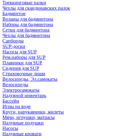
Треккинговые палки
Чехлы для скандинавских палок
Бадминтон
Воланы для бадминтона
Наборы для бадминтона
Сетки для бадминтона
Чехлы для бадминтона
Сапборды
SUP-доски
Насосы для SUP
Рем.наборы для SUP
Плавники для SUP
Сидения для SUP
Страховочные лиши
Велосипеды, Эл.самокаты
Велосипеды
Электросамокаты
Надувной инвентарь
Бассейн
Игры на воде
Круги, нарукавники, жилеты
Мячи, игрушки, матрасы
Надувные подушки
Насосы
Надувные кровати