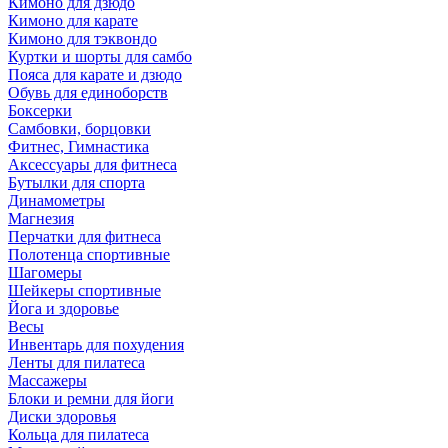
Кимоно для дзюдо
Кимоно для карате
Кимоно для тэквондо
Куртки и шорты для самбо
Пояса для карате и дзюдо
Обувь для единоборств
Боксерки
Самбовки, борцовки
Фитнес, Гимнастика
Аксессуары для фитнеса
Бутылки для спорта
Динамометры
Магнезия
Перчатки для фитнеса
Полотенца спортивные
Шагомеры
Шейкеры спортивные
Йога и здоровье
Весы
Инвентарь для похудения
Ленты для пилатеса
Массажеры
Блоки и ремни для йоги
Диски здоровья
Кольца для пилатеса