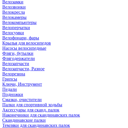
Велозамки
Велозвонки
Велокресла
Велокамеры
Велокомпьютеры
Велоперчатки
Велосумки
Велофонари, фары
Крылья для велосипедов
Насосы велосипедные
Фляги, бутылки
Флягодержатели
Велозапчасти
Велозапчасти, Разное
Велорезина
Грипсы
Ключи, Инструмент
Педали
Подножки
Смазки, очистители
Палки для спортивной ходьбы
Аксессуары для сканд. палок
Наконечники для скандинавских палок
Скандинавские палки
Темляки для скандинавских палок