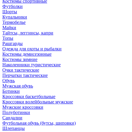
Костюмы спортивные
Футболки
Шорты
Купальники
Термобелье
Майки
Тайтсы, леггинсы, капри
Топы
Рашгарды
Одежда для охоты и рыбалки
Костюмы демисезонные
Костюмы зимние
Наколенники туристические
Очки тактические
Перчатки тактические
Обувь
Мужская обувь
Ботинки
Кроссовки баскетбольные
Кроссовки волейбольные мужские
Мужские кроссовки
Полуботинки
Сандалии
Футбольная обувь (бутсы, шиповки)
Шлепанцы