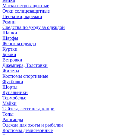
Кепки
Маски ветрозащитные
Очки солнцезащитные
Перчатки, варежки
Ремни
Средства по уходу за одеждой
Шапки
Шарфы
Женская одежда
Куртки
Брюки
Ветровки
Джемпера, Толстовки
Жилеты
Костюмы спортивные
Футболки
Шорты
Купальники
Термобелье
Майки
Тайтсы, леггинсы, капри
Топы
Рашгарды
Одежда для охоты и рыбалки
Костюмы демисезонные