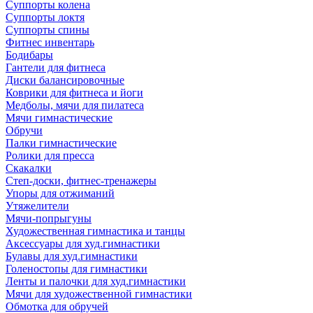
Суппорты колена
Суппорты локтя
Суппорты спины
Фитнес инвентарь
Бодибары
Гантели для фитнеса
Диски балансировочные
Коврики для фитнеса и йоги
Медболы, мячи для пилатеса
Мячи гимнастические
Обручи
Палки гимнастические
Ролики для пресса
Скакалки
Степ-доски, фитнес-тренажеры
Упоры для отжиманий
Утяжелители
Мячи-попрыгуны
Художественная гимнастика и танцы
Аксессуары для худ.гимнастики
Булавы для худ.гимнастики
Голеностопы для гимнастики
Ленты и палочки для худ.гимнастики
Мячи для художественной гимнастики
Обмотка для обручей