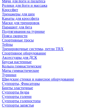
Мячи для йоги и пилатеса
Ролики для йоги и массажа
Кроссфит
Тренажеры для шеи
Канаты для кроссфита
Маски для тренировок
Парашют для бега
Подтягивания на турнике
Пояса скорости
Спортивные тросы
Тейпы
Тренировочные системы, петли TRX
Спортивное оборудование
Аксессуары для ДСК
Брусья настенные
Кольца гимнастические
Маты гимнастические
Турники
Шведские стенки и навесное оборудование
Суппорты, Фиксаторы
Бинты эластичные
Суппорты бедра
Суппорты голени
Суппорты голеностопа
Суппорты запястья