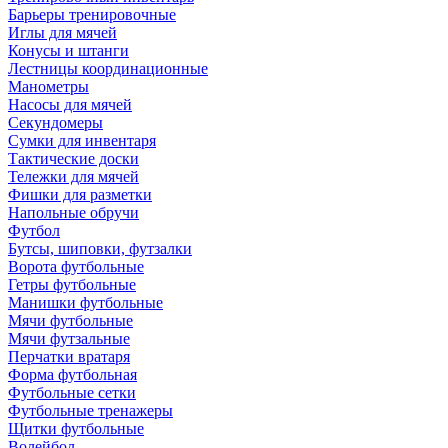
Барьеры тренировочные
Иглы для мячей
Конусы и штанги
Лестницы координационные
Манометры
Насосы для мячей
Секундомеры
Сумки для инвентаря
Тактические доски
Тележки для мячей
Фишки для разметки
Напольные обручи
Футбол
Бутсы, шиповки, футзалки
Ворота футбольные
Гетры футбольные
Манишки футбольные
Мячи футбольные
Мячи футзальные
Перчатки вратаря
Форма футбольная
Футбольные сетки
Футбольные тренажеры
Щитки футбольные
Волейбол