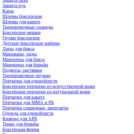
Защита паха
Защита рук
Капы
Шлемы боксерские
Шлемы для карате
Тренировочные снаряды
Боксерские мешки
Груши боксерские
Детские боксерские наборы
Лапы для бокса
Макивары, пады
Манекены для бокса
Манекены для борьбы
Подвесы, растяжки
Тренировочное оружие
Перчатки для единоборств
Боксерские перчатки из искусственной кожи
Боксерские перчатки из натуральной кожи
Перчатки для каратэ
Перчатки для ММА и РБ
Перчатки снарядные, шингарты
Одежда для единоборств
Кимоно для АРБ
Трико для борьбы
Боксерская форма