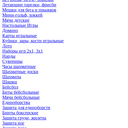
Летающие тарелки, фрисби
Мешки для бега и прыжков
Мини-гольф, хоккей
Мячи детские
Настольные Игры
Домино
Карты игральные
Кубики, зары, кости игральные
Лото
Наборы игр 2х1, 3х1
Нарды
Сувениры
Часы шахматные
Шахматные доски
Шахматы
Шашки
Бейсбол
Биты бейсбольные
Мячи бейсбольные
Единоборства
Защита для единоборств
Бинты боксерские
Защита груди, жилеты
Защита ног