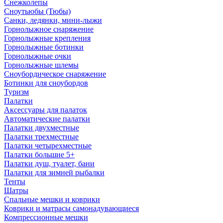
Снежколепы
Сноутьюбы (Тюбы)
Санки, ледянки, мини-лыжи
Горнолыжное снаряжение
Горнолыжные крепления
Горнолыжные ботинки
Горнолыжные очки
Горнолыжные шлемы
Сноубордическое снаряжение
Ботинки для сноубордов
Туризм
Палатки
Аксессуары для палаток
Автоматические палатки
Палатки двухместные
Палатки трехместные
Палатки четырехместные
Палатки большие 5+
Палатки душ, туалет, бани
Палатки для зимней рыбалки
Тенты
Шатры
Спальные мешки и коврики
Коврики и матрасы самонадувающиеся
Компрессионные мешки