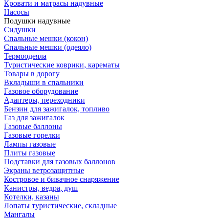
Кровати и матрасы надувные
Насосы
Подушки надувные
Сидушки
Спальные мешки (кокон)
Спальные мешки (одеяло)
Термоодеяла
Туристические коврики, карематы
Товары в дорогу
Вкладыши в спальники
Газовое оборудование
Адаптеры, переходники
Бензин для зажигалок, топливо
Газ для зажигалок
Газовые баллоны
Газовые горелки
Лампы газовые
Плиты газовые
Подставки для газовых баллонов
Экраны ветрозащитные
Костровое и бивачное снаряжение
Канистры, ведра, душ
Котелки, казаны
Лопаты туристические, складные
Мангалы