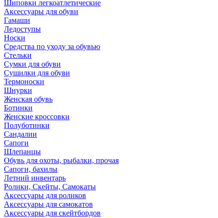
Шиповки легкоатлетические
Аксессуары для обуви
Гамаши
Ледоступы
Носки
Средства по уходу за обувью
Стельки
Сумки для обуви
Сушилки для обуви
Термоноски
Шнурки
Женская обувь
Ботинки
Женские кроссовки
Полуботинки
Сандалии
Сапоги
Шлепанцы
Обувь для охоты, рыбалки, прочая
Сапоги, бахилы
Летний инвентарь
Ролики, Скейты, Самокаты
Аксессуары для роликов
Аксессуары для самокатов
Аксессуары для скейтбордов