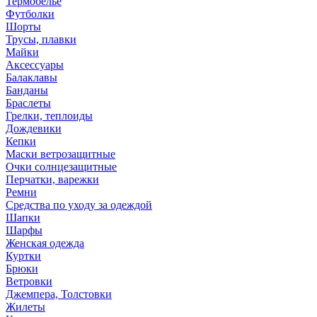
Термобелье
Футболки
Шорты
Трусы, плавки
Майки
Аксессуары
Балаклавы
Банданы
Браслеты
Грелки, теплоиды
Дождевики
Кепки
Маски ветрозащитные
Очки солнцезащитные
Перчатки, варежки
Ремни
Средства по уходу за одеждой
Шапки
Шарфы
Женская одежда
Куртки
Брюки
Ветровки
Джемпера, Толстовки
Жилеты