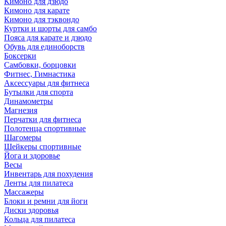
Кимоно для дзюдо
Кимоно для карате
Кимоно для тэквондо
Куртки и шорты для самбо
Пояса для карате и дзюдо
Обувь для единоборств
Боксерки
Самбовки, борцовки
Фитнес, Гимнастика
Аксессуары для фитнеса
Бутылки для спорта
Динамометры
Магнезия
Перчатки для фитнеса
Полотенца спортивные
Шагомеры
Шейкеры спортивные
Йога и здоровье
Весы
Инвентарь для похудения
Ленты для пилатеса
Массажеры
Блоки и ремни для йоги
Диски здоровья
Кольца для пилатеса