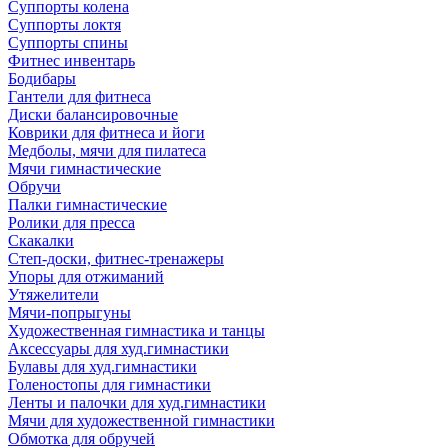
Суппорты колена
Суппорты локтя
Суппорты спины
Фитнес инвентарь
Бодибары
Гантели для фитнеса
Диски балансировочные
Коврики для фитнеса и йоги
Медболы, мячи для пилатеса
Мячи гимнастические
Обручи
Палки гимнастические
Ролики для пресса
Скакалки
Степ-доски, фитнес-тренажеры
Упоры для отжиманий
Утяжелители
Мячи-попрыгуны
Художественная гимнастика и танцы
Аксессуары для худ.гимнастики
Булавы для худ.гимнастики
Голеностопы для гимнастики
Ленты и палочки для худ.гимнастики
Мячи для художественной гимнастики
Обмотка для обручей