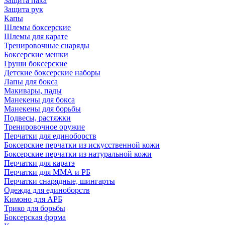
Защита паха
Защита рук
Капы
Шлемы боксерские
Шлемы для карате
Тренировочные снаряды
Боксерские мешки
Груши боксерские
Детские боксерские наборы
Лапы для бокса
Макивары, пады
Манекены для бокса
Манекены для борьбы
Подвесы, растяжки
Тренировочное оружие
Перчатки для единоборств
Боксерские перчатки из искусственной кожи
Боксерские перчатки из натуральной кожи
Перчатки для каратэ
Перчатки для ММА и РБ
Перчатки снарядные, шингарты
Одежда для единоборств
Кимоно для АРБ
Трико для борьбы
Боксерская форма