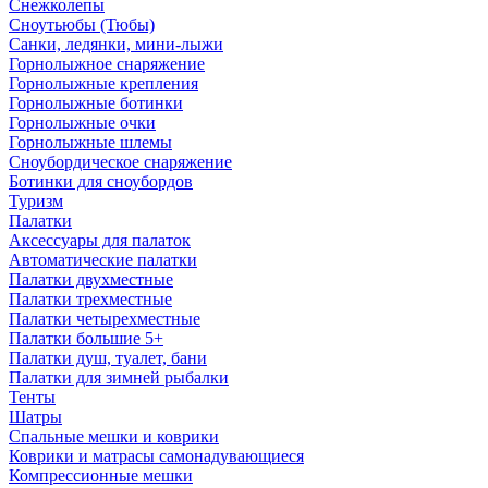
Снежколепы
Сноутьюбы (Тюбы)
Санки, ледянки, мини-лыжи
Горнолыжное снаряжение
Горнолыжные крепления
Горнолыжные ботинки
Горнолыжные очки
Горнолыжные шлемы
Сноубордическое снаряжение
Ботинки для сноубордов
Туризм
Палатки
Аксессуары для палаток
Автоматические палатки
Палатки двухместные
Палатки трехместные
Палатки четырехместные
Палатки большие 5+
Палатки душ, туалет, бани
Палатки для зимней рыбалки
Тенты
Шатры
Спальные мешки и коврики
Коврики и матрасы самонадувающиеся
Компрессионные мешки