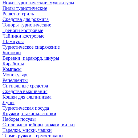
Ножи туристические, мультитулы
Пилы туристические
Решетки гриль
Средства для розжига
Топоры туристические
Треноги костровые
Чайники костровые
Шампуры
Туристическое снаряжение
Бинокли
Веревки, паракорд, шнуры
Карабины
Компасы
Монокуляры
Репелленты
Сигнальные средства
Средства выживания
Кошки для альпинизма
Лупы
Туристическая посуда
Кружки, стаканы, стопки
Наборы посуды
Столовые приборы, ложки, вилки
Тарелки, миски, чашки
Термокружки, термостаканы