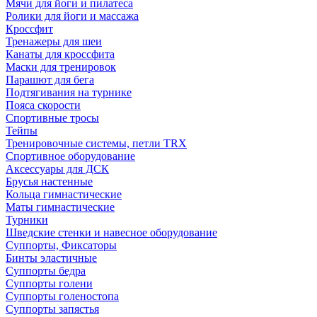
Мячи для йоги и пилатеса
Ролики для йоги и массажа
Кроссфит
Тренажеры для шеи
Канаты для кроссфита
Маски для тренировок
Парашют для бега
Подтягивания на турнике
Пояса скорости
Спортивные тросы
Тейпы
Тренировочные системы, петли TRX
Спортивное оборудование
Аксессуары для ДСК
Брусья настенные
Кольца гимнастические
Маты гимнастические
Турники
Шведские стенки и навесное оборудование
Суппорты, Фиксаторы
Бинты эластичные
Суппорты бедра
Суппорты голени
Суппорты голеностопа
Суппорты запястья