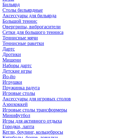
Бильярд
Столы бильярдные
Аксессуары для бильярда
Большой теннис
Овергрипы, виброгасители
Сетки для большого тенниса
Теннисные мячи
Теннисные ракетки
Дартс
Дротики
Мишени
Наборы дартс
Детские игры
Йо-йо
Игрушки
Пружинка радуга
Игровые столы
Аксессуары для игровых столов
Аэрохоккей
Игровые столы трансформеры
Минифутбол
Игры для активного отдыха
Городки, лапта
Кегли, боулинг, кольцебросы
Кетчболы, бочче, ловилки