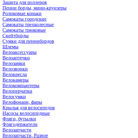
Защита для роллеров
Пенни борды, мини-круизеры
Роликовые коньки
Самокаты городские
Самокаты трехколесные
Самокаты трюковые
Скейтборды
Сумки для пеннибордов
Шлемы
Велоаксессуары
Велоаптечки
Велозамки
Велозвонки
Велокресла
Велокамеры
Велокомпьютеры
Велоперчатки
Велосумки
Велофонари, фары
Крылья для велосипедов
Насосы велосипедные
Фляги, бутылки
Флягодержатели
Велозапчасти
Велозапчасти, Разное