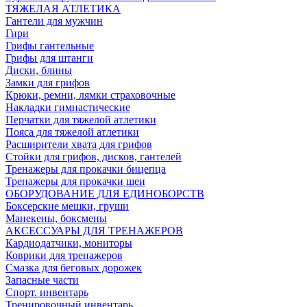
ТЯЖЕЛАЯ АТЛЕТИКА
Гантели для мужчин
Гири
Грифы гантельные
Грифы для штанги
Диски, блины
Замки для грифов
Крюки, ремни, лямки страховочные
Накладки гимнастические
Перчатки для тяжелой атлетики
Пояса для тяжелой атлетики
Расширители хвата для грифов
Стойки для грифов, дисков, гантелей
Тренажеры для прокачки бицепца
Тренажеры для прокачки шеи
ОБОРУДОВАНИЕ ДЛЯ ЕДИНОБОРСТВ
Боксерские мешки, груши
Манекены, боксмены
АКСЕССУАРЫ ДЛЯ ТРЕНАЖЕРОВ
Кардиодатчики, мониторы
Коврики для тренажеров
Смазка для беговых дорожек
Запасные части
Спорт. инвентарь
Тренировочный инвентарь