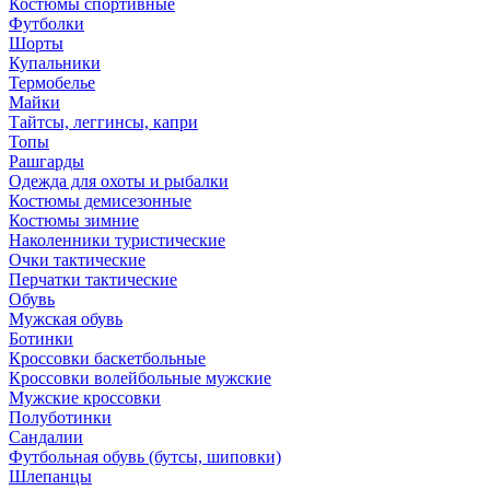
Костюмы спортивные
Футболки
Шорты
Купальники
Термобелье
Майки
Тайтсы, леггинсы, капри
Топы
Рашгарды
Одежда для охоты и рыбалки
Костюмы демисезонные
Костюмы зимние
Наколенники туристические
Очки тактические
Перчатки тактические
Обувь
Мужская обувь
Ботинки
Кроссовки баскетбольные
Кроссовки волейбольные мужские
Мужские кроссовки
Полуботинки
Сандалии
Футбольная обувь (бутсы, шиповки)
Шлепанцы