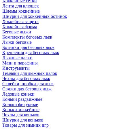
Хоккейные сетки
Лента для клюшек
Шлемы хоккейные
Шнурки для хоккейных ботинок
Хоккейная защита
Хоккейная форма
Беговые лыжи
Комплекты беговых лыж
Лыжи беговые
Ботинки для беговых лыж
Крепления для беговых лыж
Лыжные палки
Мази и парафины
Инструменты
Темляки для лыжных палок
Чехлы для беговых лыж
Скребки, пробки для лыж
Связки для беговых лыж
Ледовые коньки
Коньки раздвижные
Коньки фигурные
Коньки хоккейные
Чехлы для коньков
Шнурки для коньков
Товары для зимних игр