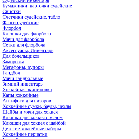
Судейский инвентарь
Бумажники, карточки судейские
Свистки
Счетчики судейские, табло
Флаги судейские
Флорбол
Клюшки для флорбола
Мячи для флорбола
Сетки для флорбола
Аксессуары, Инвентарь
Для болельщиков
Заморозка
Мегафоны, рупоры
Гандбол
Мячи гандбольные
Зимний инвентарь
Хоккейная экипировка
Капы хоккейные
Антифоги для визоров
Хоккейные сумки, баулы, чехлы
Шайбы и мячи для хоккея
Клюшки для хоккея с мячом
Клюшки для хоккея с шайбой
Детские хоккейные наборы
Хоккейные перчатки