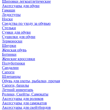
Шиповки легкоатлетические
Аксессуары для обуви
Гамаши
Ледоступы
Носки
Средства по уходу за обувью
Стельки
Сумки для обуви
Сушилки для обуви
Термоноски
Шнурки
Женская обувь
Ботинки
Женские кроссовки
Полуботинки
Сандалии
Сапоги
Шлепанцы
Обувь для охоты, рыбалки, прочая
Сапоги, бахилы
Летний инвентарь
Ролики, Скейты, Самокаты
Аксессуары для роликов
Аксессуары для самокатов
Аксессуары для скейтбордов