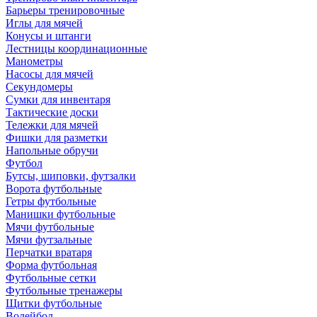
Барьеры тренировочные
Иглы для мячей
Конусы и штанги
Лестницы координационные
Манометры
Насосы для мячей
Секундомеры
Сумки для инвентаря
Тактические доски
Тележки для мячей
Фишки для разметки
Напольные обручи
Футбол
Бутсы, шиповки, футзалки
Ворота футбольные
Гетры футбольные
Манишки футбольные
Мячи футбольные
Мячи футзальные
Перчатки вратаря
Форма футбольная
Футбольные сетки
Футбольные тренажеры
Щитки футбольные
Волейбол