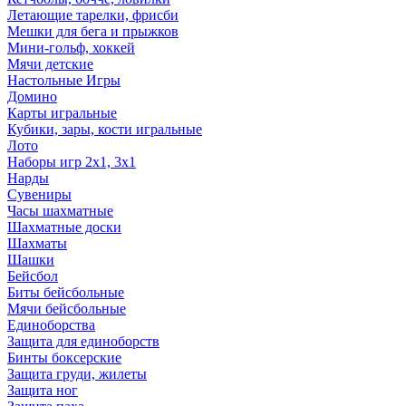
Летающие тарелки, фрисби
Мешки для бега и прыжков
Мини-гольф, хоккей
Мячи детские
Настольные Игры
Домино
Карты игральные
Кубики, зары, кости игральные
Лото
Наборы игр 2х1, 3х1
Нарды
Сувениры
Часы шахматные
Шахматные доски
Шахматы
Шашки
Бейсбол
Биты бейсбольные
Мячи бейсбольные
Единоборства
Защита для единоборств
Бинты боксерские
Защита груди, жилеты
Защита ног