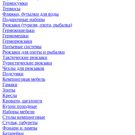
Термосумки
Термосы
Фляжки, бутылки для воды
Подарочные наборы
Рюкзаки (туризм, охота, рыбалка)
Гермокошельки
Гермомешки
Герморюкзаки
Питьевые системы
Рюкзаки для охоты и рыбалки
Тактические рюкзаки
Туристические рюкзаки
Чехлы для рюкзаков
Подсумки
Кемпинговая мебель
Гамаки
Зонты
Кресла
Кровати, шезлонги
Кухни походные
Наборы мебели
Столы кемпинговые
Стулья, табуреты
Фонари и лампы
Батарейки