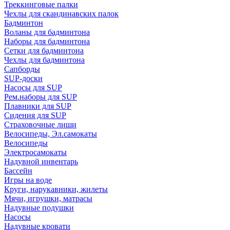
Треккинговые палки
Чехлы для скандинавских палок
Бадминтон
Воланы для бадминтона
Наборы для бадминтона
Сетки для бадминтона
Чехлы для бадминтона
Сапборды
SUP-доски
Насосы для SUP
Рем.наборы для SUP
Плавники для SUP
Сидения для SUP
Страховочные лиши
Велосипеды, Эл.самокаты
Велосипеды
Электросамокаты
Надувной инвентарь
Бассейн
Игры на воде
Круги, нарукавники, жилеты
Мячи, игрушки, матрасы
Надувные подушки
Насосы
Надувные кровати