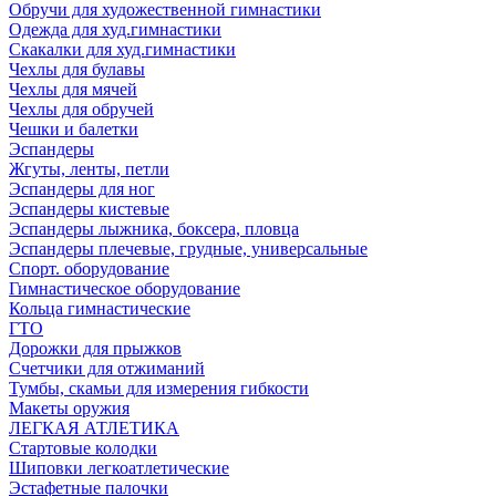
Обручи для художественной гимнастики
Одежда для худ.гимнастики
Скакалки для худ.гимнастики
Чехлы для булавы
Чехлы для мячей
Чехлы для обручей
Чешки и балетки
Эспандеры
Жгуты, ленты, петли
Эспандеры для ног
Эспандеры кистевые
Эспандеры лыжника, боксера, пловца
Эспандеры плечевые, грудные, универсальные
Спорт. оборудование
Гимнастическое оборудование
Кольца гимнастические
ГТО
Дорожки для прыжков
Счетчики для отжиманий
Тумбы, скамьи для измерения гибкости
Макеты оружия
ЛЕГКАЯ АТЛЕТИКА
Стартовые колодки
Шиповки легкоатлетические
Эстафетные палочки