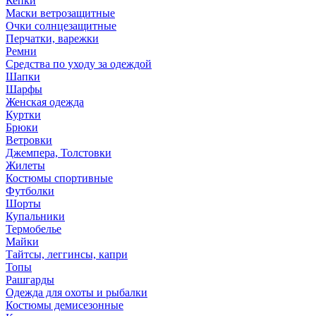
Кепки
Маски ветрозащитные
Очки солнцезащитные
Перчатки, варежки
Ремни
Средства по уходу за одеждой
Шапки
Шарфы
Женская одежда
Куртки
Брюки
Ветровки
Джемпера, Толстовки
Жилеты
Костюмы спортивные
Футболки
Шорты
Купальники
Термобелье
Майки
Тайтсы, леггинсы, капри
Топы
Рашгарды
Одежда для охоты и рыбалки
Костюмы демисезонные