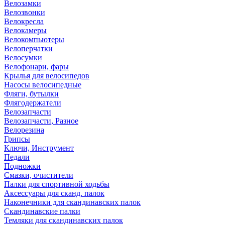
Велозамки
Велозвонки
Велокресла
Велокамеры
Велокомпьютеры
Велоперчатки
Велосумки
Велофонари, фары
Крылья для велосипедов
Насосы велосипедные
Фляги, бутылки
Флягодержатели
Велозапчасти
Велозапчасти, Разное
Велорезина
Грипсы
Ключи, Инструмент
Педали
Подножки
Смазки, очистители
Палки для спортивной ходьбы
Аксессуары для сканд. палок
Наконечники для скандинавских палок
Скандинавские палки
Темляки для скандинавских палок