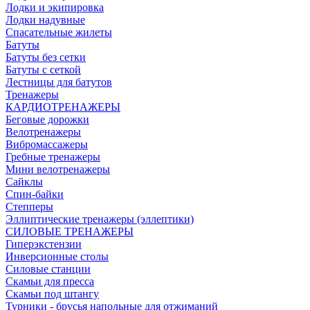
Лодки и экипировка
Лодки надувные
Спасательные жилеты
Батуты
Батуты без сетки
Батуты с сеткой
Лестницы для батутов
Тренажеры
КАРДИОТРЕНАЖЕРЫ
Беговые дорожки
Велотренажеры
Вибромассажеры
Гребные тренажеры
Мини велотренажеры
Сайклы
Спин-байки
Степперы
Эллиптические тренажеры (эллептики)
СИЛОВЫЕ ТРЕНАЖЕРЫ
Гиперэкстензии
Инверсионные столы
Силовые станции
Скамьи для пресса
Скамьи под штангу
Турники - брусья напольные для отжиманий