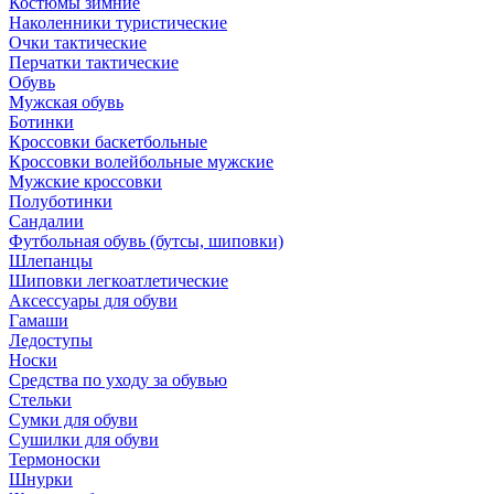
Костюмы зимние
Наколенники туристические
Очки тактические
Перчатки тактические
Обувь
Мужская обувь
Ботинки
Кроссовки баскетбольные
Кроссовки волейбольные мужские
Мужские кроссовки
Полуботинки
Сандалии
Футбольная обувь (бутсы, шиповки)
Шлепанцы
Шиповки легкоатлетические
Аксессуары для обуви
Гамаши
Ледоступы
Носки
Средства по уходу за обувью
Стельки
Сумки для обуви
Сушилки для обуви
Термоноски
Шнурки