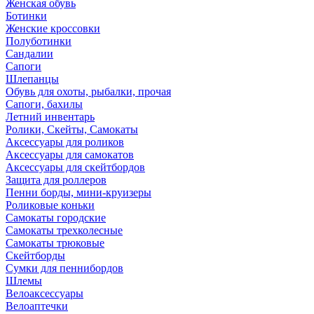
Женская обувь
Ботинки
Женские кроссовки
Полуботинки
Сандалии
Сапоги
Шлепанцы
Обувь для охоты, рыбалки, прочая
Сапоги, бахилы
Летний инвентарь
Ролики, Скейты, Самокаты
Аксессуары для роликов
Аксессуары для самокатов
Аксессуары для скейтбордов
Защита для роллеров
Пенни борды, мини-круизеры
Роликовые коньки
Самокаты городские
Самокаты трехколесные
Самокаты трюковые
Скейтборды
Сумки для пеннибордов
Шлемы
Велоаксессуары
Велоаптечки