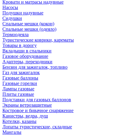
Кровати и матрасы надувные
Насосы
Подушки надувные
Сидушки
Спальные мешки (кокон)
Спальные мешки (одеяло)
Термоодеяла
Туристические коврики, карематы
Товары в дорогу
Вкладыши в спальники
Газовое оборудование
Адаптеры, переходники
Бензин для зажигалок, топливо
Газ для зажигалок
Газовые баллоны
Газовые горелки
Лампы газовые
Плиты газовые
Подставки для газовых баллонов
Экраны ветрозащитные
Костровое и бивачное снаряжение
Канистры, ведра, душ
Котелки, казаны
Лопаты туристические, складные
Мангалы