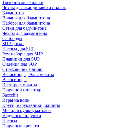
Треккинговые палки
Чехлы для скандинавских палок
Бадминтон
Воланы для бадминтона
Наборы для бадминтона
Сетки для бадминтона
Чехлы для бадминтона
Сапборды
SUP-доски
Насосы для SUP
Рем.наборы для SUP
Плавники для SUP
Сидения для SUP
Страховочные лиши
Велосипеды, Эл.самокаты
Велосипеды
Электросамокаты
Надувной инвентарь
Бассейн
Игры на воде
Круги, нарукавники, жилеты
Мячи, игрушки, матрасы
Надувные подушки
Насосы
Надувные кровати