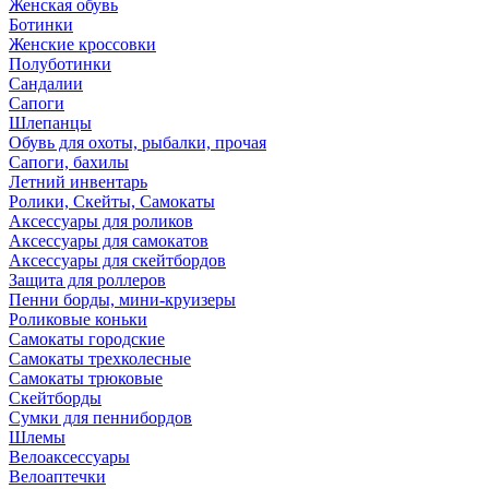
Женская обувь
Ботинки
Женские кроссовки
Полуботинки
Сандалии
Сапоги
Шлепанцы
Обувь для охоты, рыбалки, прочая
Сапоги, бахилы
Летний инвентарь
Ролики, Скейты, Самокаты
Аксессуары для роликов
Аксессуары для самокатов
Аксессуары для скейтбордов
Защита для роллеров
Пенни борды, мини-круизеры
Роликовые коньки
Самокаты городские
Самокаты трехколесные
Самокаты трюковые
Скейтборды
Сумки для пеннибордов
Шлемы
Велоаксессуары
Велоаптечки