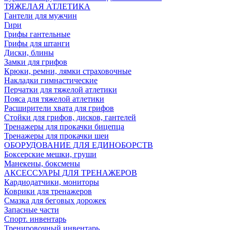
ТЯЖЕЛАЯ АТЛЕТИКА
Гантели для мужчин
Гири
Грифы гантельные
Грифы для штанги
Диски, блины
Замки для грифов
Крюки, ремни, лямки страховочные
Накладки гимнастические
Перчатки для тяжелой атлетики
Пояса для тяжелой атлетики
Расширители хвата для грифов
Стойки для грифов, дисков, гантелей
Тренажеры для прокачки бицепца
Тренажеры для прокачки шеи
ОБОРУДОВАНИЕ ДЛЯ ЕДИНОБОРСТВ
Боксерские мешки, груши
Манекены, боксмены
АКСЕССУАРЫ ДЛЯ ТРЕНАЖЕРОВ
Кардиодатчики, мониторы
Коврики для тренажеров
Смазка для беговых дорожек
Запасные части
Спорт. инвентарь
Тренировочный инвентарь