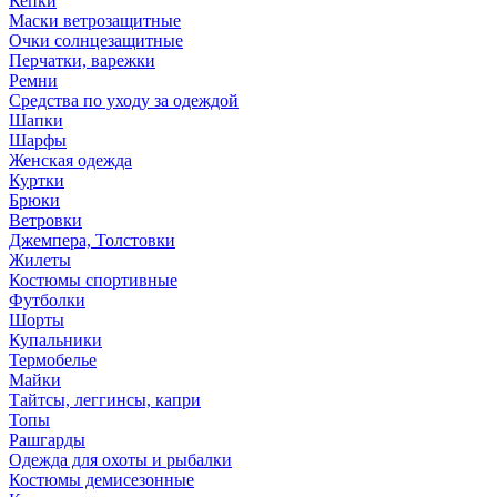
Кепки
Маски ветрозащитные
Очки солнцезащитные
Перчатки, варежки
Ремни
Средства по уходу за одеждой
Шапки
Шарфы
Женская одежда
Куртки
Брюки
Ветровки
Джемпера, Толстовки
Жилеты
Костюмы спортивные
Футболки
Шорты
Купальники
Термобелье
Майки
Тайтсы, леггинсы, капри
Топы
Рашгарды
Одежда для охоты и рыбалки
Костюмы демисезонные