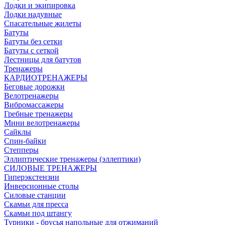
Лодки и экипировка
Лодки надувные
Спасательные жилеты
Батуты
Батуты без сетки
Батуты с сеткой
Лестницы для батутов
Тренажеры
КАРДИОТРЕНАЖЕРЫ
Беговые дорожки
Велотренажеры
Вибромассажеры
Гребные тренажеры
Мини велотренажеры
Сайклы
Спин-байки
Степперы
Эллиптические тренажеры (эллептики)
СИЛОВЫЕ ТРЕНАЖЕРЫ
Гиперэкстензии
Инверсионные столы
Силовые станции
Скамьи для пресса
Скамьи под штангу
Турники - брусья напольные для отжиманий