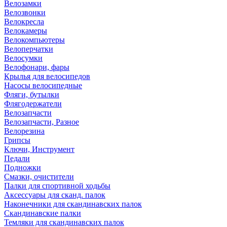
Велозамки
Велозвонки
Велокресла
Велокамеры
Велокомпьютеры
Велоперчатки
Велосумки
Велофонари, фары
Крылья для велосипедов
Насосы велосипедные
Фляги, бутылки
Флягодержатели
Велозапчасти
Велозапчасти, Разное
Велорезина
Грипсы
Ключи, Инструмент
Педали
Подножки
Смазки, очистители
Палки для спортивной ходьбы
Аксессуары для сканд. палок
Наконечники для скандинавских палок
Скандинавские палки
Темляки для скандинавских палок