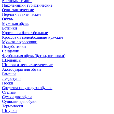
Костюмы зимние
Наколенники туристические
Очки тактические
Перчатки тактические
Обувь
Мужская обувь
Ботинки
Кроссовки баскетбольные
Кроссовки волейбольные мужские
Мужские кроссовки
Полуботинки
Сандалии
Футбольная обувь (бутсы, шиповки)
Шлепанцы
Шиповки легкоатлетические
Аксессуары для обуви
Гамаши
Ледоступы
Носки
Средства по уходу за обувью
Стельки
Сумки для обуви
Сушилки для обуви
Термоноски
Шнурки