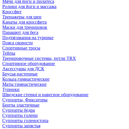
Мячи для йоги и пилатеса
Ролики для йоги и массажа
Кроссфит
Тренажеры для шеи
Канаты для кроссфита
Маски для тренировок
Парашют для бега
Подтягивания на турнике
Пояса скорости
Спортивные тросы
Тейпы
Тренировочные системы, петли TRX
Спортивное оборудование
Аксессуары для ДСК
Брусья настенные
Кольца гимнастические
Маты гимнастические
Турники
Шведские стенки и навесное оборудование
Суппорты, Фиксаторы
Бинты эластичные
Суппорты бедра
Суппорты голени
Суппорты голеностопа
Суппорты запястья