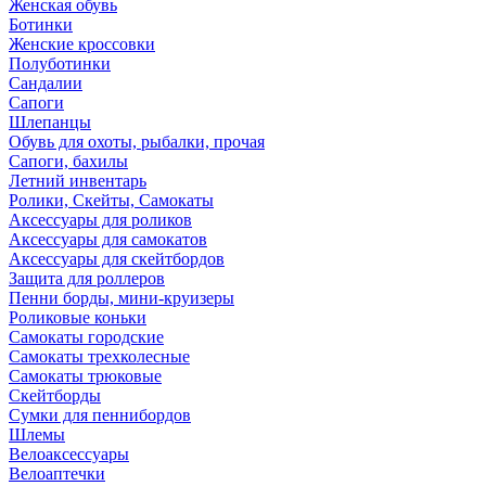
Женская обувь
Ботинки
Женские кроссовки
Полуботинки
Сандалии
Сапоги
Шлепанцы
Обувь для охоты, рыбалки, прочая
Сапоги, бахилы
Летний инвентарь
Ролики, Скейты, Самокаты
Аксессуары для роликов
Аксессуары для самокатов
Аксессуары для скейтбордов
Защита для роллеров
Пенни борды, мини-круизеры
Роликовые коньки
Самокаты городские
Самокаты трехколесные
Самокаты трюковые
Скейтборды
Сумки для пеннибордов
Шлемы
Велоаксессуары
Велоаптечки