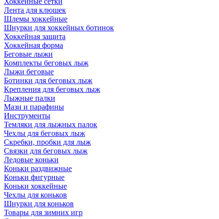
Хоккейные сетки
Лента для клюшек
Шлемы хоккейные
Шнурки для хоккейных ботинок
Хоккейная защита
Хоккейная форма
Беговые лыжи
Комплекты беговых лыж
Лыжи беговые
Ботинки для беговых лыж
Крепления для беговых лыж
Лыжные палки
Мази и парафины
Инструменты
Темляки для лыжных палок
Чехлы для беговых лыж
Скребки, пробки для лыж
Связки для беговых лыж
Ледовые коньки
Коньки раздвижные
Коньки фигурные
Коньки хоккейные
Чехлы для коньков
Шнурки для коньков
Товары для зимних игр