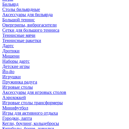
Бильярд
Столы бильярдные
Аксессуары для бильярда
Большой теннис
Овергрипы, виброгасители
Сетки для большого тенниса
Теннисные мячи
Теннисные ракетки
Дартс
Дротики
Мишени
Наборы дартс
Детские игры
Йо-йо
Игрушки
Пружинка радуга
Игровые столы
Аксессуары для игровых столов
Аэрохоккей
Игровые столы трансформеры
Минифутбол
Игры для активного отдыха
Городки, лапта
Кегли, боулинг, кольцебросы
Кетчболы, бочче, ловилки