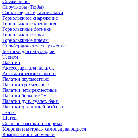
Снежколепы
Сноутьюбы (Тюбы)
Санки, ледянки, мини-лыжи
Горнолыжное снаряжение
Горнолыжные крепления
Горнолыжные ботинки
Горнолыжные очки
Горнолыжные шлемы
Сноубордическое снаряжение
Ботинки для сноубордов
Туризм
Палатки
Аксессуары для палаток
Автоматические палатки
Палатки двухместные
Палатки трехместные
Палатки четырехместные
Палатки большие 5+
Палатки душ, туалет, бани
Палатки для зимней рыбалки
Тенты
Шатры
Спальные мешки и коврики
Коврики и матрасы самонадувающиеся
Компрессионные мешки