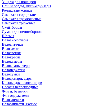
Защита для роллеров
Пенни борды, мини-круизеры
Роликовые коньки
Самокаты городские
Самокаты трехколесные
Самокаты трюковые
Скейтборды
Сумки для пеннибордов
Шлемы
Велоаксессуары
Велоаптечки
Велозамки
Велозвонки
Велокресла
Велокамеры
Велокомпьютеры
Велоперчатки
Велосумки
Велофонари, фары
Крылья для велосипедов
Насосы велосипедные
Фляги, бутылки
Флягодержатели
Велозапчасти
Велозапчасти, Разное