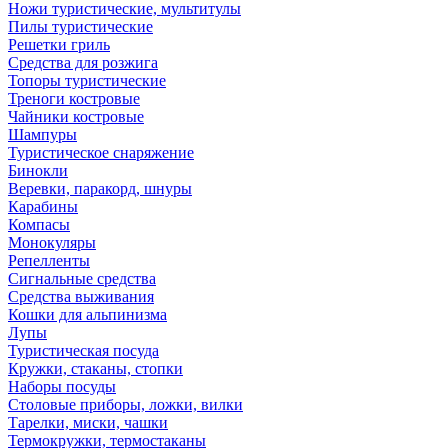
Ножи туристические, мультитулы
Пилы туристические
Решетки гриль
Средства для розжига
Топоры туристические
Треноги костровые
Чайники костровые
Шампуры
Туристическое снаряжение
Бинокли
Веревки, паракорд, шнуры
Карабины
Компасы
Монокуляры
Репелленты
Сигнальные средства
Средства выживания
Кошки для альпинизма
Лупы
Туристическая посуда
Кружки, стаканы, стопки
Наборы посуды
Столовые приборы, ложки, вилки
Тарелки, миски, чашки
Термокружки, термостаканы