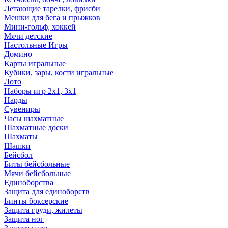
Летающие тарелки, фрисби
Мешки для бега и прыжков
Мини-гольф, хоккей
Мячи детские
Настольные Игры
Домино
Карты игральные
Кубики, зары, кости игральные
Лото
Наборы игр 2х1, 3х1
Нарды
Сувениры
Часы шахматные
Шахматные доски
Шахматы
Шашки
Бейсбол
Биты бейсбольные
Мячи бейсбольные
Единоборства
Защита для единоборств
Бинты боксерские
Защита груди, жилеты
Защита ног