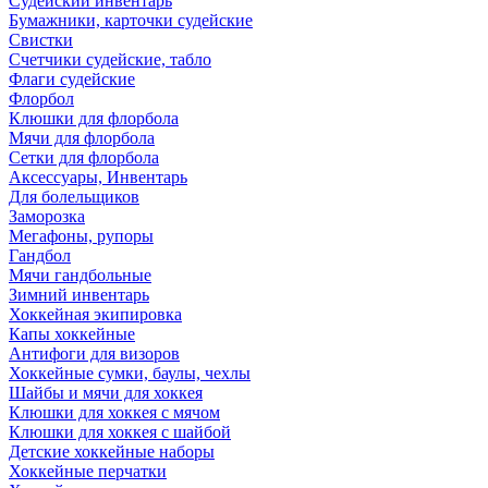
Судейский инвентарь
Бумажники, карточки судейские
Свистки
Счетчики судейские, табло
Флаги судейские
Флорбол
Клюшки для флорбола
Мячи для флорбола
Сетки для флорбола
Аксессуары, Инвентарь
Для болельщиков
Заморозка
Мегафоны, рупоры
Гандбол
Мячи гандбольные
Зимний инвентарь
Хоккейная экипировка
Капы хоккейные
Антифоги для визоров
Хоккейные сумки, баулы, чехлы
Шайбы и мячи для хоккея
Клюшки для хоккея с мячом
Клюшки для хоккея с шайбой
Детские хоккейные наборы
Хоккейные перчатки