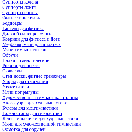
Суппорты колена
Суппорты локтя
Суппорты спины
Фитнес инвентарь
Бодибары
Гантели для фитнеса
Диски балансировочные
Коврики для фитнеса и йоги
Медболы, мячи для пилатеса
Мячи гимнастические
Обручи
Палки гимнастические
Ролики для пресса
Скакалки
Степ-доски, фитнес-тренажеры
Упоры для отжиманий
Утяжелители
Мячи-попрыгуны
Художественная гимнастика и танцы
Аксессуары для худ.гимнастики
Булавы для худ.гимнастики
Голеностопы для гимнастики
Ленты и палочки для худ.гимнастики
Мячи для художественной гимнастики
Обмотка для обручей