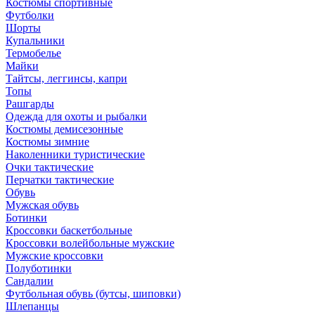
Костюмы спортивные
Футболки
Шорты
Купальники
Термобелье
Майки
Тайтсы, леггинсы, капри
Топы
Рашгарды
Одежда для охоты и рыбалки
Костюмы демисезонные
Костюмы зимние
Наколенники туристические
Очки тактические
Перчатки тактические
Обувь
Мужская обувь
Ботинки
Кроссовки баскетбольные
Кроссовки волейбольные мужские
Мужские кроссовки
Полуботинки
Сандалии
Футбольная обувь (бутсы, шиповки)
Шлепанцы