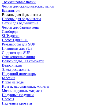
Треккинговые палки
Чехлы для скандинавских палок
Бадминтон
Воланы для бадминтона
Наборы для бадминтона
Сетки для бадминтона
Чехлы для бадминтона
Сапборды
SUP-доски
Насосы для SUP
Рем.наборы для SUP
Плавники для SUP
Сидения для SUP
Страховочные лиши
Велосипеды, Эл.самокаты
Велосипеды
Электросамокаты
Надувной инвентарь
Бассейн
Игры на воде
Круги, нарукавники, жилеты
Мячи, игрушки, матрасы
Надувные подушки
Насосы
Надувные кровати