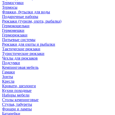
Термосумки
Термосы
Фляжки, бутылки для воды
Подарочные наборы
Рюкзаки (туризм, охота, рыбалка)
Гермокошельки
Гермомешки
Герморюкзаки
Питьевые системы
Рюкзаки для охоты и рыбалки
Тактические рюкзаки
Туристические рюкзаки
Чехлы для рюкзаков
Подсумки
Кемпинговая мебель
Гамаки
Зонты
Кресла
Кровати, шезлонги
Кухни походные
Наборы мебели
Столы кемпинговые
Стулья, табуреты
Фонари и лампы
Батарейки