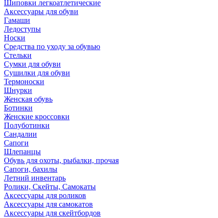
Шиповки легкоатлетические
Аксессуары для обуви
Гамаши
Ледоступы
Носки
Средства по уходу за обувью
Стельки
Сумки для обуви
Сушилки для обуви
Термоноски
Шнурки
Женская обувь
Ботинки
Женские кроссовки
Полуботинки
Сандалии
Сапоги
Шлепанцы
Обувь для охоты, рыбалки, прочая
Сапоги, бахилы
Летний инвентарь
Ролики, Скейты, Самокаты
Аксессуары для роликов
Аксессуары для самокатов
Аксессуары для скейтбордов