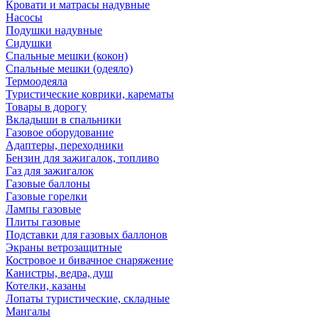
Кровати и матрасы надувные
Насосы
Подушки надувные
Сидушки
Спальные мешки (кокон)
Спальные мешки (одеяло)
Термоодеяла
Туристические коврики, карематы
Товары в дорогу
Вкладыши в спальники
Газовое оборудование
Адаптеры, переходники
Бензин для зажигалок, топливо
Газ для зажигалок
Газовые баллоны
Газовые горелки
Лампы газовые
Плиты газовые
Подставки для газовых баллонов
Экраны ветрозащитные
Костровое и бивачное снаряжение
Канистры, ведра, душ
Котелки, казаны
Лопаты туристические, складные
Мангалы