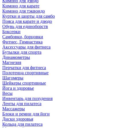
Кимоно для дзюдо
Кимоно для карате
Кимоно для тэквондо
Куртки и шорты для самбо
Пояса для карате и дзюдо
Обувь для единоборств
Боксерки
Самбовки, борцовки
Фитнес, Гимнастика
Аксессуары для фитнеса
Бутылки для спорта
Динамометры
Магнезия
Перчатки для фитнеса
Полотенца спортивные
Шагомеры
Шейкеры спортивные
Йога и здоровье
Весы
Инвентарь для похудения
Ленты для пилатеса
Массажеры
Блоки и ремни для йоги
Диски здоровья
Кольца для пилатеса