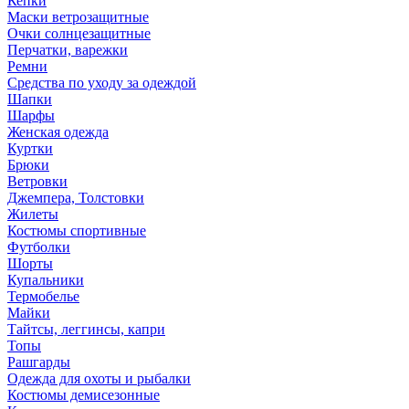
Кепки
Маски ветрозащитные
Очки солнцезащитные
Перчатки, варежки
Ремни
Средства по уходу за одеждой
Шапки
Шарфы
Женская одежда
Куртки
Брюки
Ветровки
Джемпера, Толстовки
Жилеты
Костюмы спортивные
Футболки
Шорты
Купальники
Термобелье
Майки
Тайтсы, леггинсы, капри
Топы
Рашгарды
Одежда для охоты и рыбалки
Костюмы демисезонные