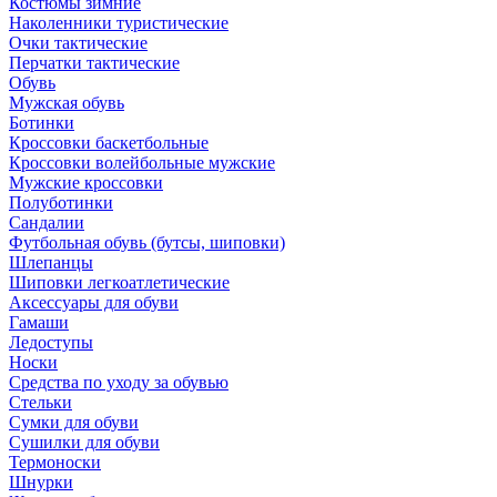
Костюмы зимние
Наколенники туристические
Очки тактические
Перчатки тактические
Обувь
Мужская обувь
Ботинки
Кроссовки баскетбольные
Кроссовки волейбольные мужские
Мужские кроссовки
Полуботинки
Сандалии
Футбольная обувь (бутсы, шиповки)
Шлепанцы
Шиповки легкоатлетические
Аксессуары для обуви
Гамаши
Ледоступы
Носки
Средства по уходу за обувью
Стельки
Сумки для обуви
Сушилки для обуви
Термоноски
Шнурки