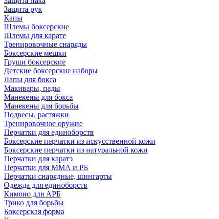
Защита паха
Защита рук
Капы
Шлемы боксерские
Шлемы для карате
Тренировочные снаряды
Боксерские мешки
Груши боксерские
Детские боксерские наборы
Лапы для бокса
Макивары, пады
Манекены для бокса
Манекены для борьбы
Подвесы, растяжки
Тренировочное оружие
Перчатки для единоборств
Боксерские перчатки из искусственной кожи
Боксерские перчатки из натуральной кожи
Перчатки для каратэ
Перчатки для ММА и РБ
Перчатки снарядные, шингарты
Одежда для единоборств
Кимоно для АРБ
Трико для борьбы
Боксерская форма