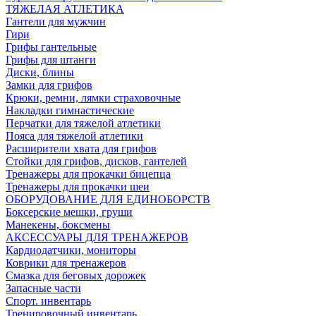
ТЯЖЕЛАЯ АТЛЕТИКА
Гантели для мужчин
Гири
Грифы гантельные
Грифы для штанги
Диски, блины
Замки для грифов
Крюки, ремни, лямки страховочные
Накладки гимнастические
Перчатки для тяжелой атлетики
Пояса для тяжелой атлетики
Расширители хвата для грифов
Стойки для грифов, дисков, гантелей
Тренажеры для прокачки бицепца
Тренажеры для прокачки шеи
ОБОРУДОВАНИЕ ДЛЯ ЕДИНОБОРСТВ
Боксерские мешки, груши
Манекены, боксмены
АКСЕССУАРЫ ДЛЯ ТРЕНАЖЕРОВ
Кардиодатчики, мониторы
Коврики для тренажеров
Смазка для беговых дорожек
Запасные части
Спорт. инвентарь
Тренировочный инвентарь