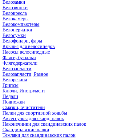
Велозамки
Велозвонки
Велокресла
Велокамеры
Велокомпьютеры
Велоперчатки
Велосумки
Велофонари, фары
Крылья для велосипедов
Насосы велосипедные
Фляги, бутылки
Флягодержатели
Велозапчасти
Велозапчасти, Разное
Велорезина
Грипсы
Ключи, Инструмент
Педали
Подножки
Смазки, очистители
Палки для спортивной ходьбы
Аксессуары для сканд. палок
Наконечники для скандинавских палок
Скандинавские палки
Темляки для скандинавских палок