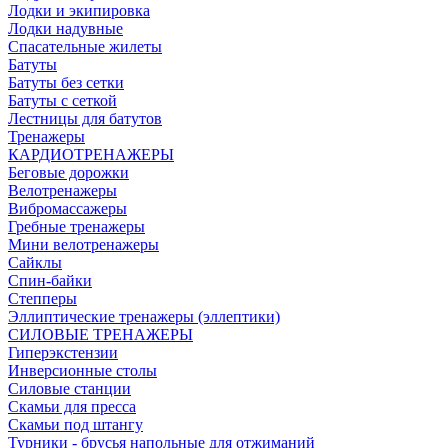
Лодки и экипировка
Лодки надувные
Спасательные жилеты
Батуты
Батуты без сетки
Батуты с сеткой
Лестницы для батутов
Тренажеры
КАРДИОТРЕНАЖЕРЫ
Беговые дорожки
Велотренажеры
Вибромассажеры
Гребные тренажеры
Мини велотренажеры
Сайклы
Спин-байки
Степперы
Эллиптические тренажеры (эллептики)
СИЛОВЫЕ ТРЕНАЖЕРЫ
Гиперэкстензии
Инверсионные столы
Силовые станции
Скамьи для пресса
Скамьи под штангу
Турники - брусья напольные для отжиманий