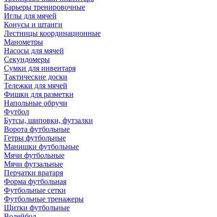
Барьеры тренировочные
Иглы для мячей
Конусы и штанги
Лестницы координационные
Манометры
Насосы для мячей
Секундомеры
Сумки для инвентаря
Тактические доски
Тележки для мячей
Фишки для разметки
Напольные обручи
Футбол
Бутсы, шиповки, футзалки
Ворота футбольные
Гетры футбольные
Манишки футбольные
Мячи футбольные
Мячи футзальные
Перчатки вратаря
Форма футбольная
Футбольные сетки
Футбольные тренажеры
Щитки футбольные
Волейбол