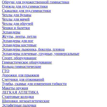
Обручи для художественной гимнастики
Одежда для худ.гимнастики
Скакалки для худ.гимнастики
Чехлы для булавы
Чехлы для мячей
Чехлы для обручей
Чешки и балетки
Эспандеры
Жгуты, ленты, петли
Эспандеры для ног
Эспандеры кистевые
Эспандеры лыжника, боксера, пловца
Эспандеры плечевые, грудные, универсальные
Спорт. оборудование
Гимнастическое оборудование
Кольца гимнастические
ГТО
Дорожки для прыжков
Счетчики для отжиманий
Тумбы, скамьи для измерения гибкости
Макеты оружия
ЛЕГКАЯ АТЛЕТИКА
Стартовые колодки
Шиповки легкоатлетические
Эстафетные палочки