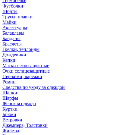
Термобелье
Футболки
Шорты
Трусы, плавки
Майки
Аксессуары
Балаклавы
Банданы
Браслеты
Грелки, теплоиды
Дождевики
Кепки
Маски ветрозащитные
Очки солнцезащитные
Перчатки, варежки
Ремни
Средства по уходу за одеждой
Шапки
Шарфы
Женская одежда
Куртки
Брюки
Ветровки
Джемпера, Толстовки
Жилеты