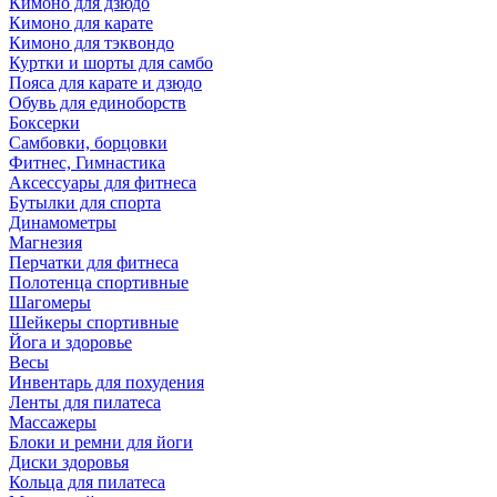
Кимоно для дзюдо
Кимоно для карате
Кимоно для тэквондо
Куртки и шорты для самбо
Пояса для карате и дзюдо
Обувь для единоборств
Боксерки
Самбовки, борцовки
Фитнес, Гимнастика
Аксессуары для фитнеса
Бутылки для спорта
Динамометры
Магнезия
Перчатки для фитнеса
Полотенца спортивные
Шагомеры
Шейкеры спортивные
Йога и здоровье
Весы
Инвентарь для похудения
Ленты для пилатеса
Массажеры
Блоки и ремни для йоги
Диски здоровья
Кольца для пилатеса