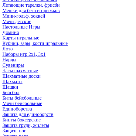
Летающие тарелки, фрисби
Мешки для бега и прыжков
Мини-гольф, хоккей
Мячи детские
Настольные Игры
Домино
Карты игральные
Кубики, зары, кости игральные
Лото
Наборы игр 2х1, 3х1
Нарды
Сувениры
Часы шахматные
Шахматные доски
Шахматы
Шашки
Бейсбол
Биты бейсбольные
Мячи бейсбольные
Единоборства
Защита для единоборств
Бинты боксерские
Защита груди, жилеты
Защита ног