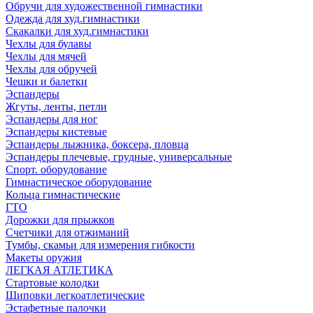
Обручи для художественной гимнастики
Одежда для худ.гимнастики
Скакалки для худ.гимнастики
Чехлы для булавы
Чехлы для мячей
Чехлы для обручей
Чешки и балетки
Эспандеры
Жгуты, ленты, петли
Эспандеры для ног
Эспандеры кистевые
Эспандеры лыжника, боксера, пловца
Эспандеры плечевые, грудные, универсальные
Спорт. оборудование
Гимнастическое оборудование
Кольца гимнастические
ГТО
Дорожки для прыжков
Счетчики для отжиманий
Тумбы, скамьи для измерения гибкости
Макеты оружия
ЛЕГКАЯ АТЛЕТИКА
Стартовые колодки
Шиповки легкоатлетические
Эстафетные палочки