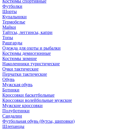
Костюмы спортивные
Футболки
Шорты
Купальники
Термобелье
Майки
Тайтсы, леггинсы, капри
Топы
Рашгарды
Одежда для охоты и рыбалки
Костюмы демисезонные
Костюмы зимние
Наколенники туристические
Очки тактические
Перчатки тактические
Обувь
Мужская обувь
Ботинки
Кроссовки баскетбольные
Кроссовки волейбольные мужские
Мужские кроссовки
Полуботинки
Сандалии
Футбольная обувь (бутсы, шиповки)
Шлепанцы