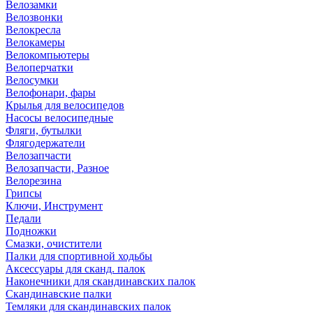
Велозамки
Велозвонки
Велокресла
Велокамеры
Велокомпьютеры
Велоперчатки
Велосумки
Велофонари, фары
Крылья для велосипедов
Насосы велосипедные
Фляги, бутылки
Флягодержатели
Велозапчасти
Велозапчасти, Разное
Велорезина
Грипсы
Ключи, Инструмент
Педали
Подножки
Смазки, очистители
Палки для спортивной ходьбы
Аксессуары для сканд. палок
Наконечники для скандинавских палок
Скандинавские палки
Темляки для скандинавских палок