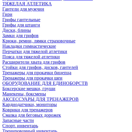
ТЯЖЕЛАЯ АТЛЕТИКА
Гантели для мужчин
Гири
Грифы гантельные
Грифы для штанги
Диски, блины
Замки для грифов
Крюки, ремни, лямки страховочные
Накладки гимнастические
Перчатки для тяжелой атлетики
Пояса для тяжелой атлетики
Расширители хвата для грифов
Стойки для грифов, дисков, гантелей
Тренажеры для прокачки бицепца
Тренажеры для прокачки шеи
ОБОРУДОВАНИЕ ДЛЯ ЕДИНОБОРСТВ
Боксерские мешки, груши
Манекены, боксмены
АКСЕССУАРЫ ДЛЯ ТРЕНАЖЕРОВ
Кардиодатчики, мониторы
Коврики для тренажеров
Смазка для беговых дорожек
Запасные части
Спорт. инвентарь
Тренировочный инвентарь