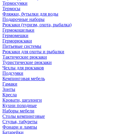
Термосумки
Термосы
Фляжки, бутылки для воды
Подарочные наборы
Рюкзаки (туризм, охота, рыбалка)
Гермокошельки
Гермомешки
Герморюкзаки
Питьевые системы
Рюкзаки для охоты и рыбалки
Тактические рюкзаки
Туристические рюкзаки
Чехлы для рюкзаков
Подсумки
Кемпинговая мебель
Гамаки
Зонты
Кресла
Кровати, шезлонги
Кухни походные
Наборы мебели
Столы кемпинговые
Стулья, табуреты
Фонари и лампы
Батарейки