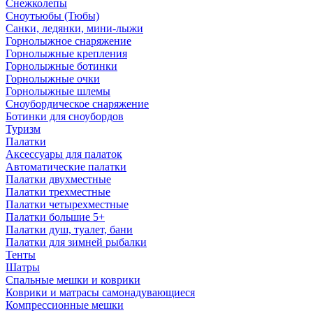
Снежколепы
Сноутьюбы (Тюбы)
Санки, ледянки, мини-лыжи
Горнолыжное снаряжение
Горнолыжные крепления
Горнолыжные ботинки
Горнолыжные очки
Горнолыжные шлемы
Сноубордическое снаряжение
Ботинки для сноубордов
Туризм
Палатки
Аксессуары для палаток
Автоматические палатки
Палатки двухместные
Палатки трехместные
Палатки четырехместные
Палатки большие 5+
Палатки душ, туалет, бани
Палатки для зимней рыбалки
Тенты
Шатры
Спальные мешки и коврики
Коврики и матрасы самонадувающиеся
Компрессионные мешки