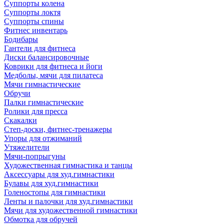
Суппорты колена
Суппорты локтя
Суппорты спины
Фитнес инвентарь
Бодибары
Гантели для фитнеса
Диски балансировочные
Коврики для фитнеса и йоги
Медболы, мячи для пилатеса
Мячи гимнастические
Обручи
Палки гимнастические
Ролики для пресса
Скакалки
Степ-доски, фитнес-тренажеры
Упоры для отжиманий
Утяжелители
Мячи-попрыгуны
Художественная гимнастика и танцы
Аксессуары для худ.гимнастики
Булавы для худ.гимнастики
Голеностопы для гимнастики
Ленты и палочки для худ.гимнастики
Мячи для художественной гимнастики
Обмотка для обручей