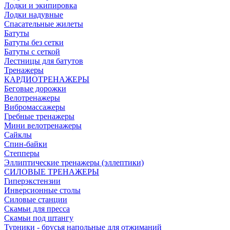
Лодки и экипировка
Лодки надувные
Спасательные жилеты
Батуты
Батуты без сетки
Батуты с сеткой
Лестницы для батутов
Тренажеры
КАРДИОТРЕНАЖЕРЫ
Беговые дорожки
Велотренажеры
Вибромассажеры
Гребные тренажеры
Мини велотренажеры
Сайклы
Спин-байки
Степперы
Эллиптические тренажеры (эллептики)
СИЛОВЫЕ ТРЕНАЖЕРЫ
Гиперэкстензии
Инверсионные столы
Силовые станции
Скамьи для пресса
Скамьи под штангу
Турники - брусья напольные для отжиманий