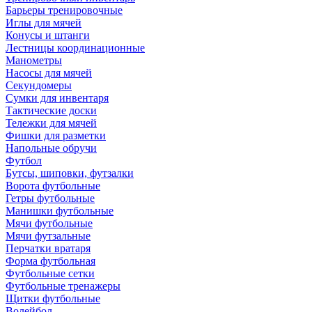
Барьеры тренировочные
Иглы для мячей
Конусы и штанги
Лестницы координационные
Манометры
Насосы для мячей
Секундомеры
Сумки для инвентаря
Тактические доски
Тележки для мячей
Фишки для разметки
Напольные обручи
Футбол
Бутсы, шиповки, футзалки
Ворота футбольные
Гетры футбольные
Манишки футбольные
Мячи футбольные
Мячи футзальные
Перчатки вратаря
Форма футбольная
Футбольные сетки
Футбольные тренажеры
Щитки футбольные
Волейбол