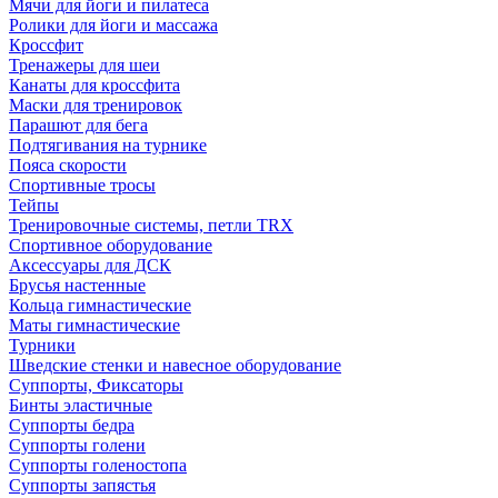
Мячи для йоги и пилатеса
Ролики для йоги и массажа
Кроссфит
Тренажеры для шеи
Канаты для кроссфита
Маски для тренировок
Парашют для бега
Подтягивания на турнике
Пояса скорости
Спортивные тросы
Тейпы
Тренировочные системы, петли TRX
Спортивное оборудование
Аксессуары для ДСК
Брусья настенные
Кольца гимнастические
Маты гимнастические
Турники
Шведские стенки и навесное оборудование
Суппорты, Фиксаторы
Бинты эластичные
Суппорты бедра
Суппорты голени
Суппорты голеностопа
Суппорты запястья