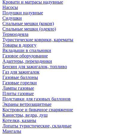
Кровати и матрасы надувные
Насосы
Подушки надувные
Сидушки
Спальные мешки (кокон)
Спальные мешки (одеяло)
Термоодеяла
Туристические коврики, карематы
Товары в дорогу
Вкладыши в спальники
Газовое оборудование
Адаптеры, переходники
Бензин для зажигалок, топливо
Газ для зажигалок
Газовые баллоны
Газовые горелки
Лампы газовые
Плиты газовые
Подставки для газовых баллонов
Экраны ветрозащитные
Костровое и бивачное снаряжение
Канистры, ведра, душ
Котелки, казаны
Лопаты туристические, складные
Мангалы