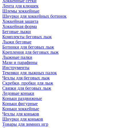
Хоккейные сетки
Лента для клюшек
Шлемы хоккейные
Шнурки для хоккейных ботинок
Хоккейная защита
Хоккейная форма
Беговые лыжи
Комплекты беговых лыж
Лыжи беговые
Ботинки для беговых лыж
Крепления для беговых лыж
Лыжные палки
Мази и парафины
Инструменты
Темляки для лыжных палок
Чехлы для беговых лыж
Скребки, пробки для лыж
Связки для беговых лыж
Ледовые коньки
Коньки раздвижные
Коньки фигурные
Коньки хоккейные
Чехлы для коньков
Шнурки для коньков
Товары для зимних игр