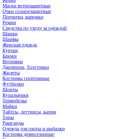
Кепки
Маски ветрозащитные
Очки солнцезащитные
Перчатки, варежки
Ремни
Средства по уходу за одеждой
Шапки
Шарфы
Женская одежда
Куртки
Брюки
Ветровки
Джемпера, Толстовки
Жилеты
Костюмы спортивные
Футболки
Шорты
Купальники
Термобелье
Майки
Тайтсы, леггинсы, капри
Топы
Рашгарды
Одежда для охоты и рыбалки
Костюмы демисезонные