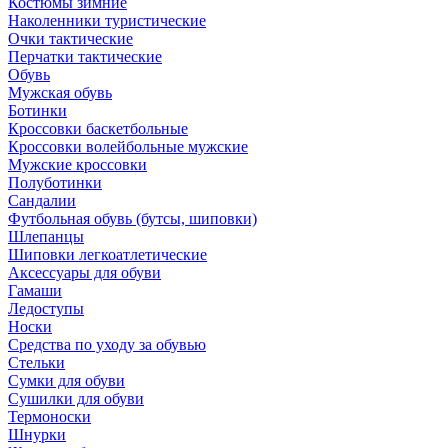
Костюмы зимние
Наколенники туристические
Очки тактические
Перчатки тактические
Обувь
Мужская обувь
Ботинки
Кроссовки баскетбольные
Кроссовки волейбольные мужские
Мужские кроссовки
Полуботинки
Сандалии
Футбольная обувь (бутсы, шиповки)
Шлепанцы
Шиповки легкоатлетические
Аксессуары для обуви
Гамаши
Ледоступы
Носки
Средства по уходу за обувью
Стельки
Сумки для обуви
Сушилки для обуви
Термоноски
Шнурки