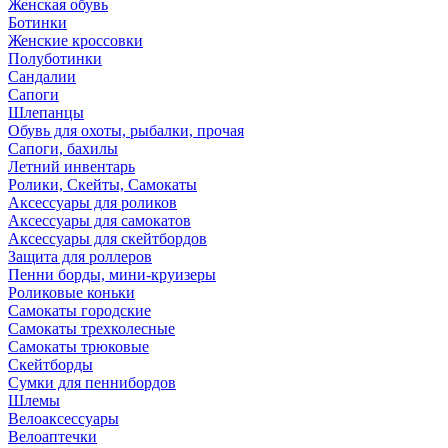
Женская обувь
Ботинки
Женские кроссовки
Полуботинки
Сандалии
Сапоги
Шлепанцы
Обувь для охоты, рыбалки, прочая
Сапоги, бахилы
Летний инвентарь
Ролики, Скейты, Самокаты
Аксессуары для роликов
Аксессуары для самокатов
Аксессуары для скейтбордов
Защита для роллеров
Пенни борды, мини-круизеры
Роликовые коньки
Самокаты городские
Самокаты трехколесные
Самокаты трюковые
Скейтборды
Сумки для пеннибордов
Шлемы
Велоаксессуары
Велоаптечки