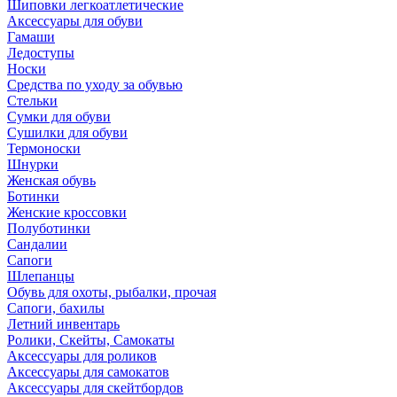
Шиповки легкоатлетические
Аксессуары для обуви
Гамаши
Ледоступы
Носки
Средства по уходу за обувью
Стельки
Сумки для обуви
Сушилки для обуви
Термоноски
Шнурки
Женская обувь
Ботинки
Женские кроссовки
Полуботинки
Сандалии
Сапоги
Шлепанцы
Обувь для охоты, рыбалки, прочая
Сапоги, бахилы
Летний инвентарь
Ролики, Скейты, Самокаты
Аксессуары для роликов
Аксессуары для самокатов
Аксессуары для скейтбордов