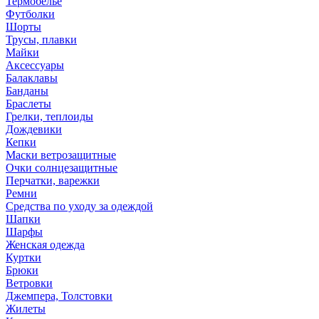
Термобелье
Футболки
Шорты
Трусы, плавки
Майки
Аксессуары
Балаклавы
Банданы
Браслеты
Грелки, теплоиды
Дождевики
Кепки
Маски ветрозащитные
Очки солнцезащитные
Перчатки, варежки
Ремни
Средства по уходу за одеждой
Шапки
Шарфы
Женская одежда
Куртки
Брюки
Ветровки
Джемпера, Толстовки
Жилеты