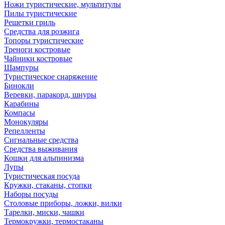
Ножи туристические, мультитулы
Пилы туристические
Решетки гриль
Средства для розжига
Топоры туристические
Треноги костровые
Чайники костровые
Шампуры
Туристическое снаряжение
Бинокли
Веревки, паракорд, шнуры
Карабины
Компасы
Монокуляры
Репелленты
Сигнальные средства
Средства выживания
Кошки для альпинизма
Лупы
Туристическая посуда
Кружки, стаканы, стопки
Наборы посуды
Столовые приборы, ложки, вилки
Тарелки, миски, чашки
Термокружки, термостаканы