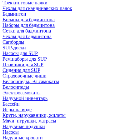
Треккинговые палки
Чехлы для скандинавских палок
Бадминтон
Воланы для бадминтона
Наборы для бадминтона
Сетки для бадминтона
Чехлы для бадминтона
Сапборды
SUP-доски
Насосы для SUP
Рем.наборы для SUP
Плавники для SUP
Сидения для SUP
Страховочные лиши
Велосипеды, Эл.самокаты
Велосипеды
Электросамокаты
Надувной инвентарь
Бассейн
Игры на воде
Круги, нарукавники, жилеты
Мячи, игрушки, матрасы
Надувные подушки
Насосы
Надувные кровати