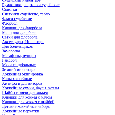
Судейский инвентарь
Бумажники, карточки судейские
Свистки
Счетчики судейские, табло
Флаги судейские
Флорбол
Клюшки для флорбола
Мячи для флорбола
Сетки для флорбола
Аксессуары, Инвентарь
Для болельщиков
Заморозка
Мегафоны, рупоры
Гандбол
Мячи гандбольные
Зимний инвентарь
Хоккейная экипировка
Капы хоккейные
Антифоги для визоров
Хоккейные сумки, баулы, чехлы
Шайбы и мячи для хоккея
Клюшки для хоккея с мячом
Клюшки для хоккея с шайбой
Детские хоккейные наборы
Хоккейные перчатки