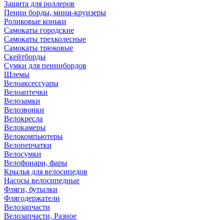
Защита для роллеров
Пенни борды, мини-круизеры
Роликовые коньки
Самокаты городские
Самокаты трехколесные
Самокаты трюковые
Скейтборды
Сумки для пеннибордов
Шлемы
Велоаксессуары
Велоаптечки
Велозамки
Велозвонки
Велокресла
Велокамеры
Велокомпьютеры
Велоперчатки
Велосумки
Велофонари, фары
Крылья для велосипедов
Насосы велосипедные
Фляги, бутылки
Флягодержатели
Велозапчасти
Велозапчасти, Разное