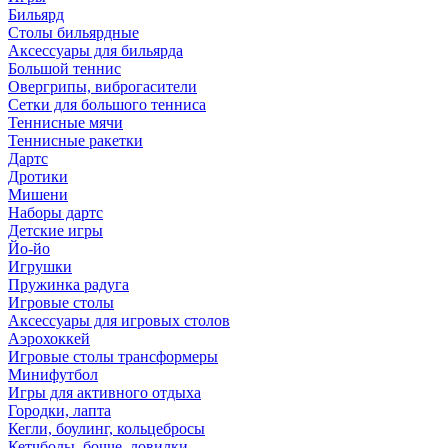
Бильярд
Столы бильярдные
Аксессуары для бильярда
Большой теннис
Овергрипы, виброгасители
Сетки для большого тенниса
Теннисные мячи
Теннисные ракетки
Дартс
Дротики
Мишени
Наборы дартс
Детские игры
Йо-йо
Игрушки
Пружинка радуга
Игровые столы
Аксессуары для игровых столов
Аэрохоккей
Игровые столы трансформеры
Минифутбол
Игры для активного отдыха
Городки, лапта
Кегли, боулинг, кольцебросы
Кетчболы, бочче, ловилки