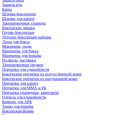
Защита паха
Защита рук
Капы
Шлемы боксерские
Шлемы для карате
Тренировочные снаряды
Боксерские мешки
Груши боксерские
Детские боксерские наборы
Лапы для бокса
Макивары, пады
Манекены для бокса
Манекены для борьбы
Подвесы, растяжки
Тренировочное оружие
Перчатки для единоборств
Боксерские перчатки из искусственной кожи
Боксерские перчатки из натуральной кожи
Перчатки для каратэ
Перчатки для ММА и РБ
Перчатки снарядные, шингарты
Одежда для единоборств
Кимоно для АРБ
Трико для борьбы
Боксерская форма