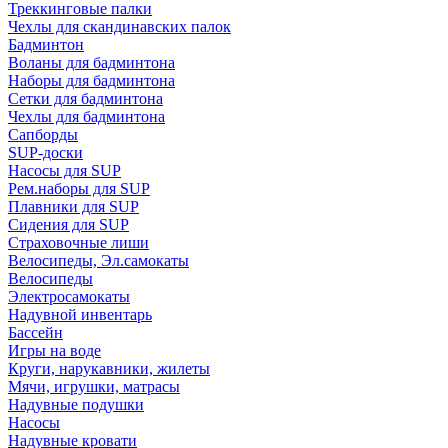
Треккинговые палки
Чехлы для скандинавских палок
Бадминтон
Воланы для бадминтона
Наборы для бадминтона
Сетки для бадминтона
Чехлы для бадминтона
Сапборды
SUP-доски
Насосы для SUP
Рем.наборы для SUP
Плавники для SUP
Сидения для SUP
Страховочные лиши
Велосипеды, Эл.самокаты
Велосипеды
Электросамокаты
Надувной инвентарь
Бассейн
Игры на воде
Круги, нарукавники, жилеты
Мячи, игрушки, матрасы
Надувные подушки
Насосы
Надувные кровати