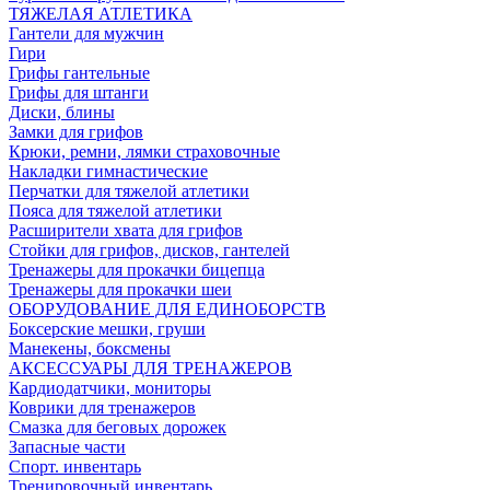
ТЯЖЕЛАЯ АТЛЕТИКА
Гантели для мужчин
Гири
Грифы гантельные
Грифы для штанги
Диски, блины
Замки для грифов
Крюки, ремни, лямки страховочные
Накладки гимнастические
Перчатки для тяжелой атлетики
Пояса для тяжелой атлетики
Расширители хвата для грифов
Стойки для грифов, дисков, гантелей
Тренажеры для прокачки бицепца
Тренажеры для прокачки шеи
ОБОРУДОВАНИЕ ДЛЯ ЕДИНОБОРСТВ
Боксерские мешки, груши
Манекены, боксмены
АКСЕССУАРЫ ДЛЯ ТРЕНАЖЕРОВ
Кардиодатчики, мониторы
Коврики для тренажеров
Смазка для беговых дорожек
Запасные части
Спорт. инвентарь
Тренировочный инвентарь