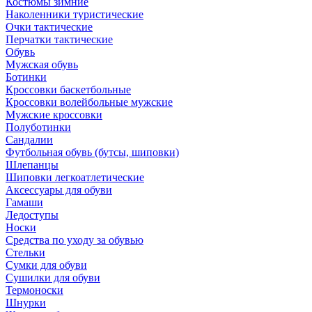
Костюмы зимние
Наколенники туристические
Очки тактические
Перчатки тактические
Обувь
Мужская обувь
Ботинки
Кроссовки баскетбольные
Кроссовки волейбольные мужские
Мужские кроссовки
Полуботинки
Сандалии
Футбольная обувь (бутсы, шиповки)
Шлепанцы
Шиповки легкоатлетические
Аксессуары для обуви
Гамаши
Ледоступы
Носки
Средства по уходу за обувью
Стельки
Сумки для обуви
Сушилки для обуви
Термоноски
Шнурки