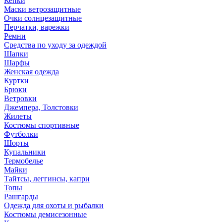
Кепки
Маски ветрозащитные
Очки солнцезащитные
Перчатки, варежки
Ремни
Средства по уходу за одеждой
Шапки
Шарфы
Женская одежда
Куртки
Брюки
Ветровки
Джемпера, Толстовки
Жилеты
Костюмы спортивные
Футболки
Шорты
Купальники
Термобелье
Майки
Тайтсы, леггинсы, капри
Топы
Рашгарды
Одежда для охоты и рыбалки
Костюмы демисезонные