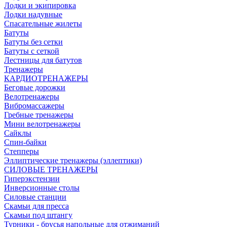
Лодки и экипировка
Лодки надувные
Спасательные жилеты
Батуты
Батуты без сетки
Батуты с сеткой
Лестницы для батутов
Тренажеры
КАРДИОТРЕНАЖЕРЫ
Беговые дорожки
Велотренажеры
Вибромассажеры
Гребные тренажеры
Мини велотренажеры
Сайклы
Спин-байки
Степперы
Эллиптические тренажеры (эллептики)
СИЛОВЫЕ ТРЕНАЖЕРЫ
Гиперэкстензии
Инверсионные столы
Силовые станции
Скамьи для пресса
Скамьи под штангу
Турники - брусья напольные для отжиманий