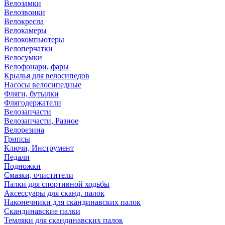
Велозамки
Велозвонки
Велокресла
Велокамеры
Велокомпьютеры
Велоперчатки
Велосумки
Велофонари, фары
Крылья для велосипедов
Насосы велосипедные
Фляги, бутылки
Флягодержатели
Велозапчасти
Велозапчасти, Разное
Велорезина
Грипсы
Ключи, Инструмент
Педали
Подножки
Смазки, очистители
Палки для спортивной ходьбы
Аксессуары для сканд. палок
Наконечники для скандинавских палок
Скандинавские палки
Темляки для скандинавских палок