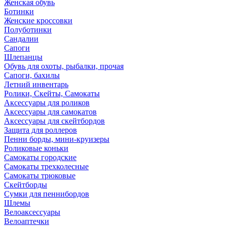
Женская обувь
Ботинки
Женские кроссовки
Полуботинки
Сандалии
Сапоги
Шлепанцы
Обувь для охоты, рыбалки, прочая
Сапоги, бахилы
Летний инвентарь
Ролики, Скейты, Самокаты
Аксессуары для роликов
Аксессуары для самокатов
Аксессуары для скейтбордов
Защита для роллеров
Пенни борды, мини-круизеры
Роликовые коньки
Самокаты городские
Самокаты трехколесные
Самокаты трюковые
Скейтборды
Сумки для пеннибордов
Шлемы
Велоаксессуары
Велоаптечки