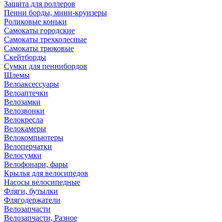
Защита для роллеров
Пенни борды, мини-круизеры
Роликовые коньки
Самокаты городские
Самокаты трехколесные
Самокаты трюковые
Скейтборды
Сумки для пеннибордов
Шлемы
Велоаксессуары
Велоаптечки
Велозамки
Велозвонки
Велокресла
Велокамеры
Велокомпьютеры
Велоперчатки
Велосумки
Велофонари, фары
Крылья для велосипедов
Насосы велосипедные
Фляги, бутылки
Флягодержатели
Велозапчасти
Велозапчасти, Разное