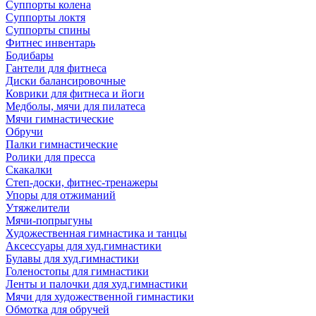
Суппорты колена
Суппорты локтя
Суппорты спины
Фитнес инвентарь
Бодибары
Гантели для фитнеса
Диски балансировочные
Коврики для фитнеса и йоги
Медболы, мячи для пилатеса
Мячи гимнастические
Обручи
Палки гимнастические
Ролики для пресса
Скакалки
Степ-доски, фитнес-тренажеры
Упоры для отжиманий
Утяжелители
Мячи-попрыгуны
Художественная гимнастика и танцы
Аксессуары для худ.гимнастики
Булавы для худ.гимнастики
Голеностопы для гимнастики
Ленты и палочки для худ.гимнастики
Мячи для художественной гимнастики
Обмотка для обручей