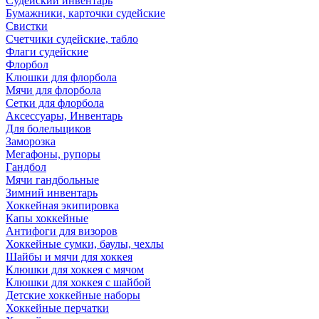
Судейский инвентарь
Бумажники, карточки судейские
Свистки
Счетчики судейские, табло
Флаги судейские
Флорбол
Клюшки для флорбола
Мячи для флорбола
Сетки для флорбола
Аксессуары, Инвентарь
Для болельщиков
Заморозка
Мегафоны, рупоры
Гандбол
Мячи гандбольные
Зимний инвентарь
Хоккейная экипировка
Капы хоккейные
Антифоги для визоров
Хоккейные сумки, баулы, чехлы
Шайбы и мячи для хоккея
Клюшки для хоккея с мячом
Клюшки для хоккея с шайбой
Детские хоккейные наборы
Хоккейные перчатки