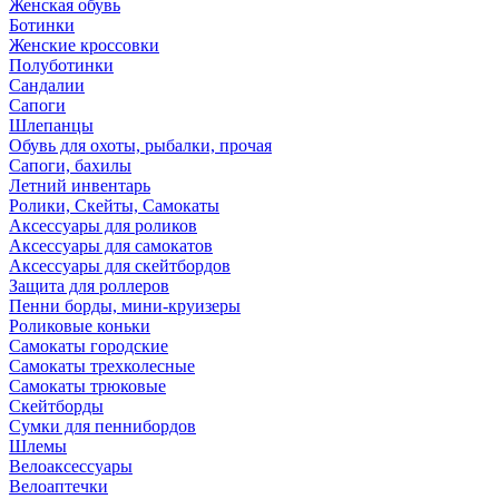
Женская обувь
Ботинки
Женские кроссовки
Полуботинки
Сандалии
Сапоги
Шлепанцы
Обувь для охоты, рыбалки, прочая
Сапоги, бахилы
Летний инвентарь
Ролики, Скейты, Самокаты
Аксессуары для роликов
Аксессуары для самокатов
Аксессуары для скейтбордов
Защита для роллеров
Пенни борды, мини-круизеры
Роликовые коньки
Самокаты городские
Самокаты трехколесные
Самокаты трюковые
Скейтборды
Сумки для пеннибордов
Шлемы
Велоаксессуары
Велоаптечки