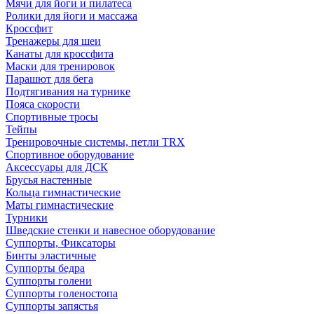
Мячи для йоги и пилатеса
Ролики для йоги и массажа
Кроссфит
Тренажеры для шеи
Канаты для кроссфита
Маски для тренировок
Парашют для бега
Подтягивания на турнике
Пояса скорости
Спортивные тросы
Тейпы
Тренировочные системы, петли TRX
Спортивное оборудование
Аксессуары для ДСК
Брусья настенные
Кольца гимнастические
Маты гимнастические
Турники
Шведские стенки и навесное оборудование
Суппорты, Фиксаторы
Бинты эластичные
Суппорты бедра
Суппорты голени
Суппорты голеностопа
Суппорты запястья