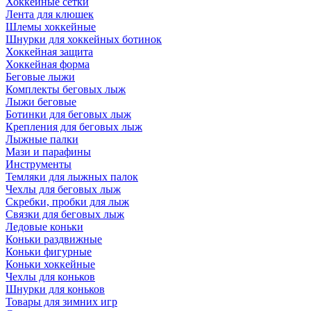
Хоккейные сетки
Лента для клюшек
Шлемы хоккейные
Шнурки для хоккейных ботинок
Хоккейная защита
Хоккейная форма
Беговые лыжи
Комплекты беговых лыж
Лыжи беговые
Ботинки для беговых лыж
Крепления для беговых лыж
Лыжные палки
Мази и парафины
Инструменты
Темляки для лыжных палок
Чехлы для беговых лыж
Скребки, пробки для лыж
Связки для беговых лыж
Ледовые коньки
Коньки раздвижные
Коньки фигурные
Коньки хоккейные
Чехлы для коньков
Шнурки для коньков
Товары для зимних игр