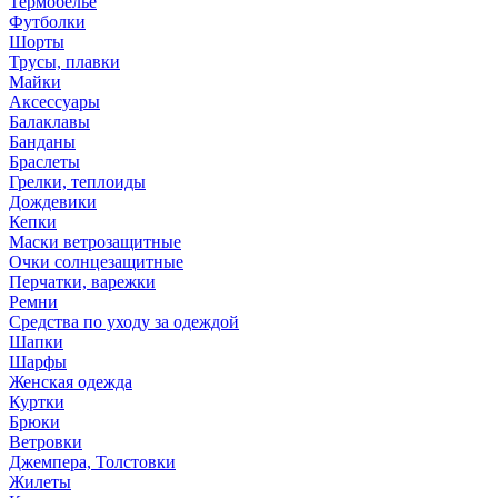
Термобелье
Футболки
Шорты
Трусы, плавки
Майки
Аксессуары
Балаклавы
Банданы
Браслеты
Грелки, теплоиды
Дождевики
Кепки
Маски ветрозащитные
Очки солнцезащитные
Перчатки, варежки
Ремни
Средства по уходу за одеждой
Шапки
Шарфы
Женская одежда
Куртки
Брюки
Ветровки
Джемпера, Толстовки
Жилеты