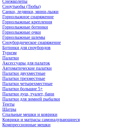
Снежколепы
Сноутьюбы (Тюбы)
Санки, ледянки, мини-лыжи
Горнолыжное снаряжение
Горнолыжные крепления
Горнолыжные ботинки
Горнолыжные очки
Горнолыжные шлемы
Сноубордическое снаряжение
Ботинки для сноубордов
Туризм
Палатки
Аксессуары для палаток
Автоматические палатки
Палатки двухместные
Палатки трехместные
Палатки четырехместные
Палатки большие 5+
Палатки душ, туалет, бани
Палатки для зимней рыбалки
Тенты
Шатры
Спальные мешки и коврики
Коврики и матрасы самонадувающиеся
Компрессионные мешки