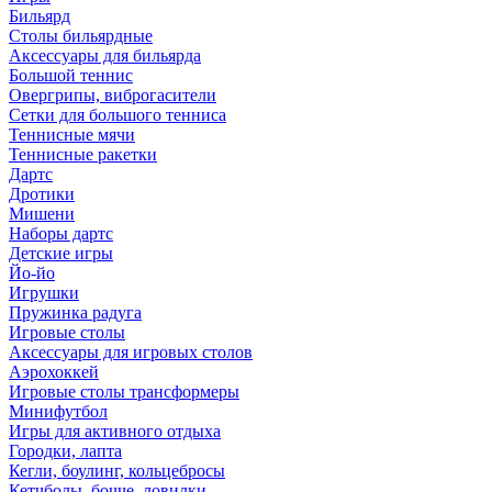
Бильярд
Столы бильярдные
Аксессуары для бильярда
Большой теннис
Овергрипы, виброгасители
Сетки для большого тенниса
Теннисные мячи
Теннисные ракетки
Дартс
Дротики
Мишени
Наборы дартс
Детские игры
Йо-йо
Игрушки
Пружинка радуга
Игровые столы
Аксессуары для игровых столов
Аэрохоккей
Игровые столы трансформеры
Минифутбол
Игры для активного отдыха
Городки, лапта
Кегли, боулинг, кольцебросы
Кетчболы, бочче, ловилки