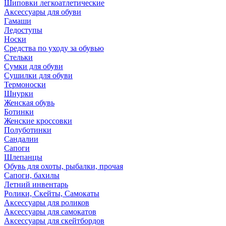
Шиповки легкоатлетические
Аксессуары для обуви
Гамаши
Ледоступы
Носки
Средства по уходу за обувью
Стельки
Сумки для обуви
Сушилки для обуви
Термоноски
Шнурки
Женская обувь
Ботинки
Женские кроссовки
Полуботинки
Сандалии
Сапоги
Шлепанцы
Обувь для охоты, рыбалки, прочая
Сапоги, бахилы
Летний инвентарь
Ролики, Скейты, Самокаты
Аксессуары для роликов
Аксессуары для самокатов
Аксессуары для скейтбордов