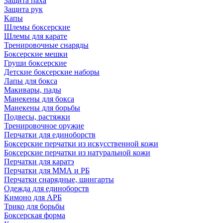
Защита паха
Защита рук
Капы
Шлемы боксерские
Шлемы для карате
Тренировочные снаряды
Боксерские мешки
Груши боксерские
Детские боксерские наборы
Лапы для бокса
Макивары, пады
Манекены для бокса
Манекены для борьбы
Подвесы, растяжки
Тренировочное оружие
Перчатки для единоборств
Боксерские перчатки из искусственной кожи
Боксерские перчатки из натуральной кожи
Перчатки для каратэ
Перчатки для ММА и РБ
Перчатки снарядные, шингарты
Одежда для единоборств
Кимоно для АРБ
Трико для борьбы
Боксерская форма