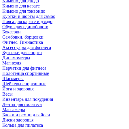
Кимоно для дзюдо
Кимоно для карате
Кимоно для тэквондо
Куртки и шорты для самбо
Пояса для карате и дзюдо
Обувь для единоборств
Боксерки
Самбовки, борцовки
Фитнес, Гимнастика
Аксессуары для фитнеса
Бутылки для спорта
Динамометры
Магнезия
Перчатки для фитнеса
Полотенца спортивные
Шагомеры
Шейкеры спортивные
Йога и здоровье
Весы
Инвентарь для похудения
Ленты для пилатеса
Массажеры
Блоки и ремни для йоги
Диски здоровья
Кольца для пилатеса