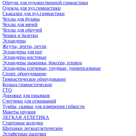
Обручи для художественной гимнастики
Одежда для худ.гимнастики
Скакалки для худ.гимнастики
Чехлы для булавы
Чехлы для мячей
Чехлы для обручей
Чешки и балетки
Эспандеры
Жгуты, ленты, петли
Эспандеры для ног
Эспандеры кистевые
Эспандеры лыжника, боксера, пловца
Эспандеры плечевые, грудные, универсальные
Спорт. оборудование
Гимнастическое оборудование
Кольца гимнастические
ГТО
Дорожки для прыжков
Счетчики для отжиманий
Тумбы, скамьи для измерения гибкости
Макеты оружия
ЛЕГКАЯ АТЛЕТИКА
Стартовые колодки
Шиповки легкоатлетические
Эстафетные палочки