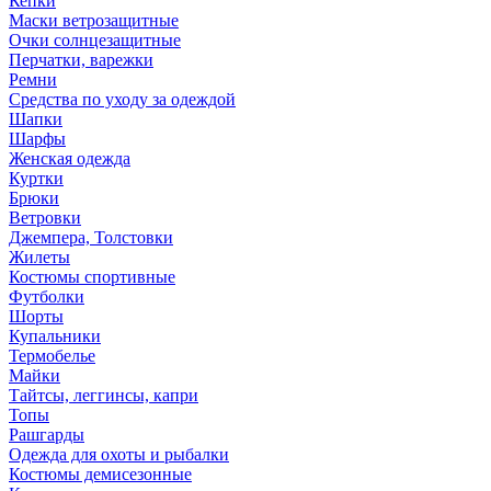
Кепки
Маски ветрозащитные
Очки солнцезащитные
Перчатки, варежки
Ремни
Средства по уходу за одеждой
Шапки
Шарфы
Женская одежда
Куртки
Брюки
Ветровки
Джемпера, Толстовки
Жилеты
Костюмы спортивные
Футболки
Шорты
Купальники
Термобелье
Майки
Тайтсы, леггинсы, капри
Топы
Рашгарды
Одежда для охоты и рыбалки
Костюмы демисезонные