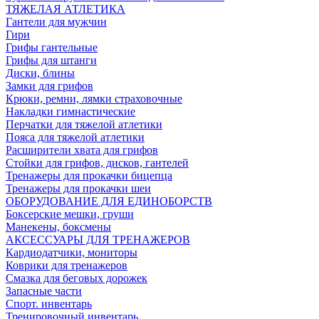
ТЯЖЕЛАЯ АТЛЕТИКА
Гантели для мужчин
Гири
Грифы гантельные
Грифы для штанги
Диски, блины
Замки для грифов
Крюки, ремни, лямки страховочные
Накладки гимнастические
Перчатки для тяжелой атлетики
Пояса для тяжелой атлетики
Расширители хвата для грифов
Стойки для грифов, дисков, гантелей
Тренажеры для прокачки бицепца
Тренажеры для прокачки шеи
ОБОРУДОВАНИЕ ДЛЯ ЕДИНОБОРСТВ
Боксерские мешки, груши
Манекены, боксмены
АКСЕССУАРЫ ДЛЯ ТРЕНАЖЕРОВ
Кардиодатчики, мониторы
Коврики для тренажеров
Смазка для беговых дорожек
Запасные части
Спорт. инвентарь
Тренировочный инвентарь