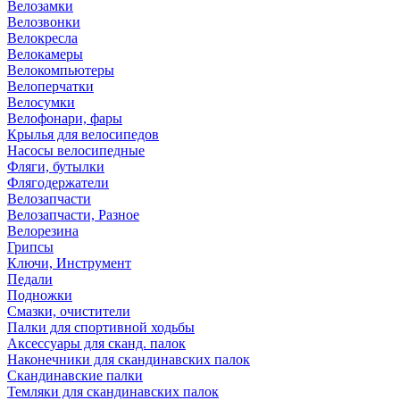
Велозамки
Велозвонки
Велокресла
Велокамеры
Велокомпьютеры
Велоперчатки
Велосумки
Велофонари, фары
Крылья для велосипедов
Насосы велосипедные
Фляги, бутылки
Флягодержатели
Велозапчасти
Велозапчасти, Разное
Велорезина
Грипсы
Ключи, Инструмент
Педали
Подножки
Смазки, очистители
Палки для спортивной ходьбы
Аксессуары для сканд. палок
Наконечники для скандинавских палок
Скандинавские палки
Темляки для скандинавских палок