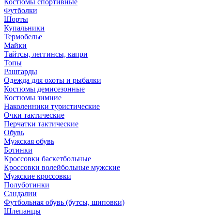
Костюмы спортивные
Футболки
Шорты
Купальники
Термобелье
Майки
Тайтсы, леггинсы, капри
Топы
Рашгарды
Одежда для охоты и рыбалки
Костюмы демисезонные
Костюмы зимние
Наколенники туристические
Очки тактические
Перчатки тактические
Обувь
Мужская обувь
Ботинки
Кроссовки баскетбольные
Кроссовки волейбольные мужские
Мужские кроссовки
Полуботинки
Сандалии
Футбольная обувь (бутсы, шиповки)
Шлепанцы