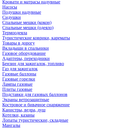
Кровати и матрасы надувные
Насосы
Подушки надувные
Сидушки
Спальные мешки (кокон)
Спальные мешки (одеяло)
Термоодеяла
Туристические коврики, карематы
Товары в дорогу
Вкладыши в спальники
Газовое оборудование
Адаптеры, переходники
Бензин для зажигалок, топливо
Газ для зажигалок
Газовые баллоны
Газовые горелки
Лампы газовые
Плиты газовые
Подставки для газовых баллонов
Экраны ветрозащитные
Костровое и бивачное снаряжение
Канистры, ведра, душ
Котелки, казаны
Лопаты туристические, складные
Мангалы