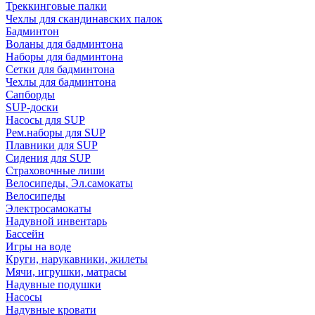
Треккинговые палки
Чехлы для скандинавских палок
Бадминтон
Воланы для бадминтона
Наборы для бадминтона
Сетки для бадминтона
Чехлы для бадминтона
Сапборды
SUP-доски
Насосы для SUP
Рем.наборы для SUP
Плавники для SUP
Сидения для SUP
Страховочные лиши
Велосипеды, Эл.самокаты
Велосипеды
Электросамокаты
Надувной инвентарь
Бассейн
Игры на воде
Круги, нарукавники, жилеты
Мячи, игрушки, матрасы
Надувные подушки
Насосы
Надувные кровати