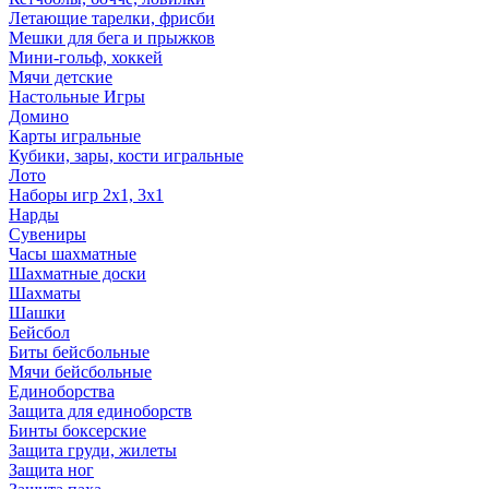
Летающие тарелки, фрисби
Мешки для бега и прыжков
Мини-гольф, хоккей
Мячи детские
Настольные Игры
Домино
Карты игральные
Кубики, зары, кости игральные
Лото
Наборы игр 2х1, 3х1
Нарды
Сувениры
Часы шахматные
Шахматные доски
Шахматы
Шашки
Бейсбол
Биты бейсбольные
Мячи бейсбольные
Единоборства
Защита для единоборств
Бинты боксерские
Защита груди, жилеты
Защита ног