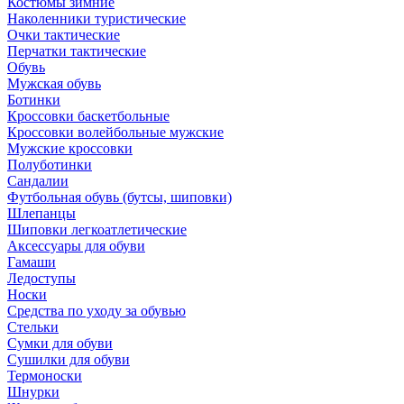
Костюмы зимние
Наколенники туристические
Очки тактические
Перчатки тактические
Обувь
Мужская обувь
Ботинки
Кроссовки баскетбольные
Кроссовки волейбольные мужские
Мужские кроссовки
Полуботинки
Сандалии
Футбольная обувь (бутсы, шиповки)
Шлепанцы
Шиповки легкоатлетические
Аксессуары для обуви
Гамаши
Ледоступы
Носки
Средства по уходу за обувью
Стельки
Сумки для обуви
Сушилки для обуви
Термоноски
Шнурки