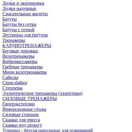
Лодки и экипировка
Лодки надувные
Спасательные жилеты
Батуты
Батуты без сетки
Батуты с сеткой
Лестницы для батутов
Тренажеры
КАРДИОТРЕНАЖЕРЫ
Беговые дорожки
Велотренажеры
Вибромассажеры
Гребные тренажеры
Мини велотренажеры
Сайклы
Спин-байки
Степперы
Эллиптические тренажеры (эллептики)
СИЛОВЫЕ ТРЕНАЖЕРЫ
Гиперэкстензии
Инверсионные столы
Силовые станции
Скамьи для пресса
Скамьи под штангу
Турники - брусья напольные для отжиманий