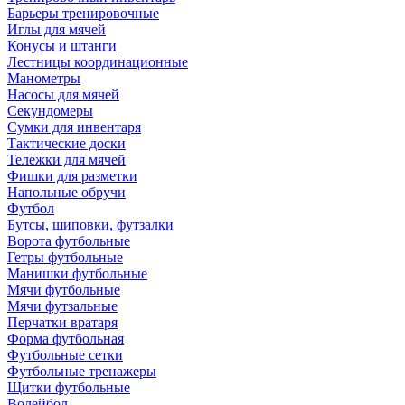
Барьеры тренировочные
Иглы для мячей
Конусы и штанги
Лестницы координационные
Манометры
Насосы для мячей
Секундомеры
Сумки для инвентаря
Тактические доски
Тележки для мячей
Фишки для разметки
Напольные обручи
Футбол
Бутсы, шиповки, футзалки
Ворота футбольные
Гетры футбольные
Манишки футбольные
Мячи футбольные
Мячи футзальные
Перчатки вратаря
Форма футбольная
Футбольные сетки
Футбольные тренажеры
Щитки футбольные
Волейбол