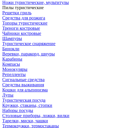
Ножи туристические, мультитулы
Пилы туристические
Решетки гриль
Средства для розжига
Топоры туристические
Треноги костровые
Чайники костровые
Шампуры
Туристическое снаряжение
Бинокли
Веревки, паракорд, шнуры
Карабины
Компасы
Монокуляры
Репелленты
Сигнальные средства
Средства выживания
Кошки для альпинизма
Лупы
Туристическая посуда
Кружки, стаканы, стопки
Наборы посуды
Столовые приборы, ложки, вилки
Тарелки, миски, чашки
Термокружки, термостаканы