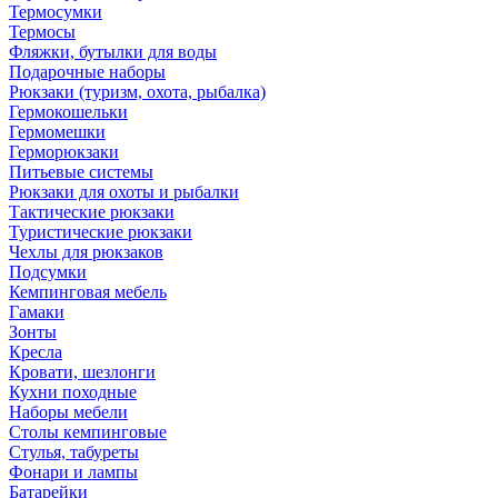
Термосумки
Термосы
Фляжки, бутылки для воды
Подарочные наборы
Рюкзаки (туризм, охота, рыбалка)
Гермокошельки
Гермомешки
Герморюкзаки
Питьевые системы
Рюкзаки для охоты и рыбалки
Тактические рюкзаки
Туристические рюкзаки
Чехлы для рюкзаков
Подсумки
Кемпинговая мебель
Гамаки
Зонты
Кресла
Кровати, шезлонги
Кухни походные
Наборы мебели
Столы кемпинговые
Стулья, табуреты
Фонари и лампы
Батарейки