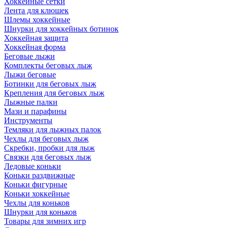
Хоккейные сетки
Лента для клюшек
Шлемы хоккейные
Шнурки для хоккейных ботинок
Хоккейная защита
Хоккейная форма
Беговые лыжи
Комплекты беговых лыж
Лыжи беговые
Ботинки для беговых лыж
Крепления для беговых лыж
Лыжные палки
Мази и парафины
Инструменты
Темляки для лыжных палок
Чехлы для беговых лыж
Скребки, пробки для лыж
Связки для беговых лыж
Ледовые коньки
Коньки раздвижные
Коньки фигурные
Коньки хоккейные
Чехлы для коньков
Шнурки для коньков
Товары для зимних игр