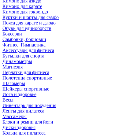
Кимоно для дзюдо
Кимоно для карате
Кимоно для тэквондо
Куртки и шорты для самбо
Пояса для карате и дзюдо
Обувь для единоборств
Боксерки
Самбовки, борцовки
Фитнес, Гимнастика
Аксессуары для фитнеса
Бутылки для спорта
Динамометры
Магнезия
Перчатки для фитнеса
Полотенца спортивные
Шагомеры
Шейкеры спортивные
Йога и здоровье
Весы
Инвентарь для похудения
Ленты для пилатеса
Массажеры
Блоки и ремни для йоги
Диски здоровья
Кольца для пилатеса