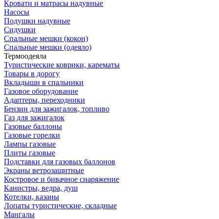
Кровати и матрасы надувные
Насосы
Подушки надувные
Сидушки
Спальные мешки (кокон)
Спальные мешки (одеяло)
Термоодеяла
Туристические коврики, карематы
Товары в дорогу
Вкладыши в спальники
Газовое оборудование
Адаптеры, переходники
Бензин для зажигалок, топливо
Газ для зажигалок
Газовые баллоны
Газовые горелки
Лампы газовые
Плиты газовые
Подставки для газовых баллонов
Экраны ветрозащитные
Костровое и бивачное снаряжение
Канистры, ведра, душ
Котелки, казаны
Лопаты туристические, складные
Мангалы