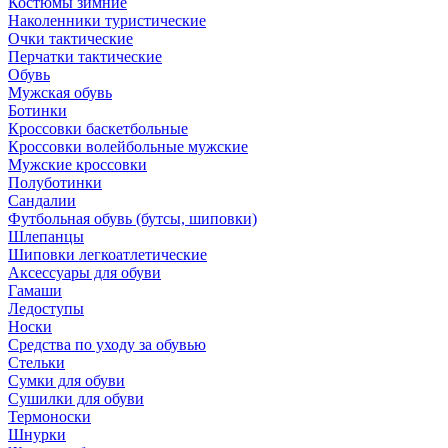
Костюмы зимние
Наколенники туристические
Очки тактические
Перчатки тактические
Обувь
Мужская обувь
Ботинки
Кроссовки баскетбольные
Кроссовки волейбольные мужские
Мужские кроссовки
Полуботинки
Сандалии
Футбольная обувь (бутсы, шиповки)
Шлепанцы
Шиповки легкоатлетические
Аксессуары для обуви
Гамаши
Ледоступы
Носки
Средства по уходу за обувью
Стельки
Сумки для обуви
Сушилки для обуви
Термоноски
Шнурки