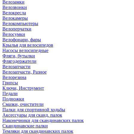
Велозамки
Велозвонки
Велокресла
Велокамеры
Велокомпьютеры
Велоперчатки
Велосумки
Велофонари, фары
Крылья для велосипедов
Насосы велосипедные
Фляги, бутылки
Флягодержатели
Велозапчасти
Велозапчасти, Разное
Велорезина
Грипсы
Ключи, Инструмент
Педали
Подножки
Смазки, очистители
Палки для спортивной ходьбы
Аксессуары для сканд. палок
Наконечники для скандинавских палок
Скандинавские палки
Темляки для скандинавских палок