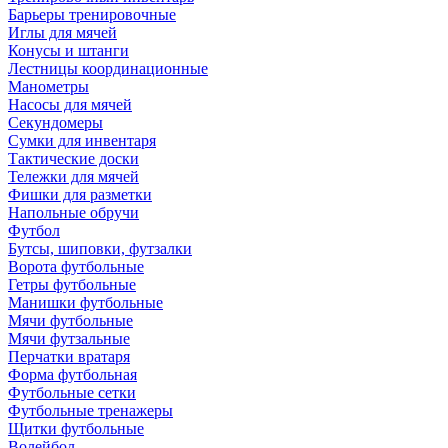
Барьеры тренировочные
Иглы для мячей
Конусы и штанги
Лестницы координационные
Манометры
Насосы для мячей
Секундомеры
Сумки для инвентаря
Тактические доски
Тележки для мячей
Фишки для разметки
Напольные обручи
Футбол
Бутсы, шиповки, футзалки
Ворота футбольные
Гетры футбольные
Манишки футбольные
Мячи футбольные
Мячи футзальные
Перчатки вратаря
Форма футбольная
Футбольные сетки
Футбольные тренажеры
Щитки футбольные
Волейбол