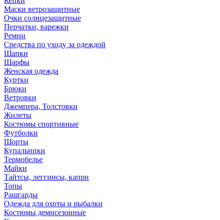
Кепки
Маски ветрозащитные
Очки солнцезащитные
Перчатки, варежки
Ремни
Средства по уходу за одеждой
Шапки
Шарфы
Женская одежда
Куртки
Брюки
Ветровки
Джемпера, Толстовки
Жилеты
Костюмы спортивные
Футболки
Шорты
Купальники
Термобелье
Майки
Тайтсы, леггинсы, капри
Топы
Рашгарды
Одежда для охоты и рыбалки
Костюмы демисезонные