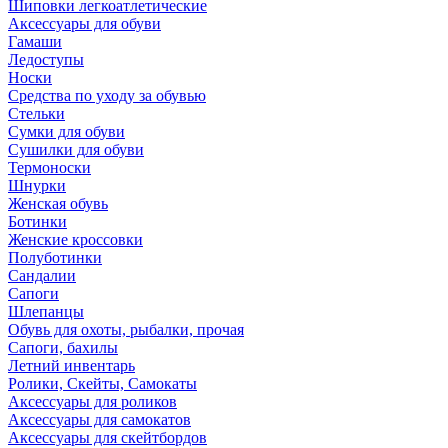
Шиповки легкоатлетические
Аксессуары для обуви
Гамаши
Ледоступы
Носки
Средства по уходу за обувью
Стельки
Сумки для обуви
Сушилки для обуви
Термоноски
Шнурки
Женская обувь
Ботинки
Женские кроссовки
Полуботинки
Сандалии
Сапоги
Шлепанцы
Обувь для охоты, рыбалки, прочая
Сапоги, бахилы
Летний инвентарь
Ролики, Скейты, Самокаты
Аксессуары для роликов
Аксессуары для самокатов
Аксессуары для скейтбордов