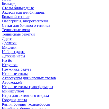
Бильярд
Столы бильярдные
Аксессуары для бильярда
Большой теннис
Овергрипы, виброгасители
Сетки для большого тенниса
Теннисные мячи
Теннисные ракетки
Дартс
Дротики
Мишени
Наборы дартс
Детские игры
Йо-йо
Игрушки
Пружинка радуга
Игровые столы
Аксессуары для игровых столов
Аэрохоккей
Игровые столы трансформеры
Минифутбол
Игры для активного отдыха
Городки, лапта
Кегли, боулинг, кольцебросы
Кетчболы, бочче, ловилки