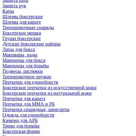
Защита паха
Защита рук
Капы
Шлемы боксерские
Шлемы для карате
Тренировочные снаряды
Боксерские мешки
Груши боксерские
Детские боксерские наборы
Лапы для бокса
Макивары, пады
Манекены для бокса
Манекены для борьбы
Подвесы, растяжки
Тренировочное оружие
Перчатки для единоборств
Боксерские перчатки из искусственной кожи
Боксерские перчатки из натуральной кожи
Перчатки для каратэ
Перчатки для ММА и РБ
Перчатки снарядные, шингарты
Одежда для единоборств
Кимоно для АРБ
Трико для борьбы
Боксерская форма