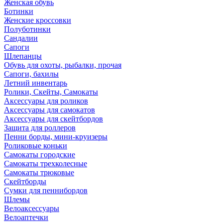
Женская обувь
Ботинки
Женские кроссовки
Полуботинки
Сандалии
Сапоги
Шлепанцы
Обувь для охоты, рыбалки, прочая
Сапоги, бахилы
Летний инвентарь
Ролики, Скейты, Самокаты
Аксессуары для роликов
Аксессуары для самокатов
Аксессуары для скейтбордов
Защита для роллеров
Пенни борды, мини-круизеры
Роликовые коньки
Самокаты городские
Самокаты трехколесные
Самокаты трюковые
Скейтборды
Сумки для пеннибордов
Шлемы
Велоаксессуары
Велоаптечки