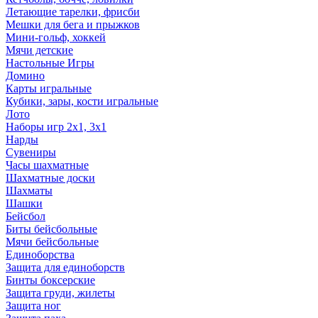
Летающие тарелки, фрисби
Мешки для бега и прыжков
Мини-гольф, хоккей
Мячи детские
Настольные Игры
Домино
Карты игральные
Кубики, зары, кости игральные
Лото
Наборы игр 2х1, 3х1
Нарды
Сувениры
Часы шахматные
Шахматные доски
Шахматы
Шашки
Бейсбол
Биты бейсбольные
Мячи бейсбольные
Единоборства
Защита для единоборств
Бинты боксерские
Защита груди, жилеты
Защита ног