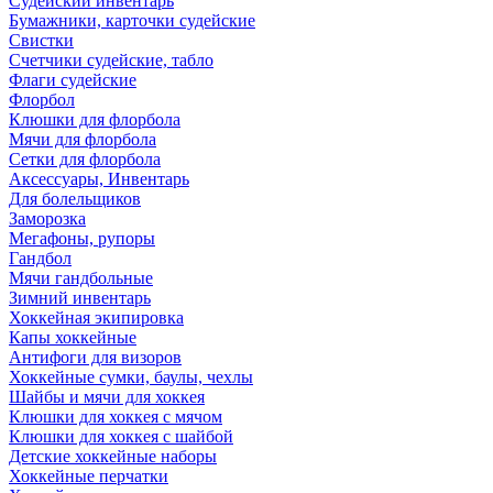
Судейский инвентарь
Бумажники, карточки судейские
Свистки
Счетчики судейские, табло
Флаги судейские
Флорбол
Клюшки для флорбола
Мячи для флорбола
Сетки для флорбола
Аксессуары, Инвентарь
Для болельщиков
Заморозка
Мегафоны, рупоры
Гандбол
Мячи гандбольные
Зимний инвентарь
Хоккейная экипировка
Капы хоккейные
Антифоги для визоров
Хоккейные сумки, баулы, чехлы
Шайбы и мячи для хоккея
Клюшки для хоккея с мячом
Клюшки для хоккея с шайбой
Детские хоккейные наборы
Хоккейные перчатки