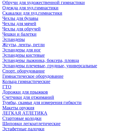
Обручи для художественной гимнастики
Одежда для худ.гимнастики
Скакалки для худ.гимнастики
Чехлы для булавы
Чехлы для мячей
Чехлы для обручей
Чешки и балетки
Эспандеры
Жгуты, ленты, петли
Эспандеры для ног
Эспандеры кистевые
Эспандеры лыжника, боксера, пловца
Эспандеры плечевые, грудные, универсальные
Спорт. оборудование
Гимнастическое оборудование
Кольца гимнастические
ГТО
Дорожки для прыжков
Счетчики для отжиманий
Тумбы, скамьи для измерения гибкости
Макеты оружия
ЛЕГКАЯ АТЛЕТИКА
Стартовые колодки
Шиповки легкоатлетические
Эстафетные палочки