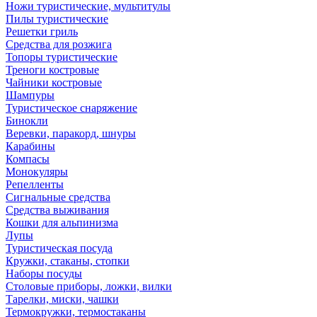
Ножи туристические, мультитулы
Пилы туристические
Решетки гриль
Средства для розжига
Топоры туристические
Треноги костровые
Чайники костровые
Шампуры
Туристическое снаряжение
Бинокли
Веревки, паракорд, шнуры
Карабины
Компасы
Монокуляры
Репелленты
Сигнальные средства
Средства выживания
Кошки для альпинизма
Лупы
Туристическая посуда
Кружки, стаканы, стопки
Наборы посуды
Столовые приборы, ложки, вилки
Тарелки, миски, чашки
Термокружки, термостаканы