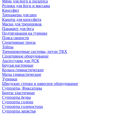
Мячи для йоги и пилатеса
Ролики для йоги и массажа
Кроссфит
Тренажеры для шеи
Канаты для кроссфита
Маски для тренировок
Парашют для бега
Подтягивания на турнике
Пояса скорости
Спортивные тросы
Тейпы
Тренировочные системы, петли TRX
Спортивное оборудование
Аксессуары для ДСК
Брусья настенные
Кольца гимнастические
Маты гимнастические
Турники
Шведские стенки и навесное оборудование
Суппорты, Фиксаторы
Бинты эластичные
Суппорты бедра
Суппорты голени
Суппорты голеностопа
Суппорты запястья