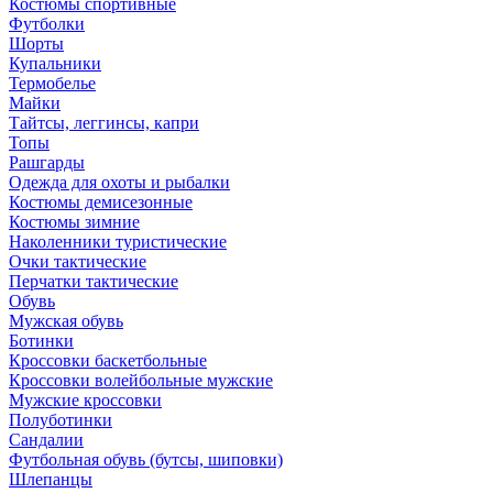
Костюмы спортивные
Футболки
Шорты
Купальники
Термобелье
Майки
Тайтсы, леггинсы, капри
Топы
Рашгарды
Одежда для охоты и рыбалки
Костюмы демисезонные
Костюмы зимние
Наколенники туристические
Очки тактические
Перчатки тактические
Обувь
Мужская обувь
Ботинки
Кроссовки баскетбольные
Кроссовки волейбольные мужские
Мужские кроссовки
Полуботинки
Сандалии
Футбольная обувь (бутсы, шиповки)
Шлепанцы