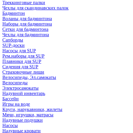
Треккинговые палки
Чехлы для скандинавских палок
Бадминтон
Воланы для бадминтона
Наборы для бадминтона
Сетки для бадминтона
Чехлы для бадминтона
Сапборды
SUP-доски
Насосы для SUP
Рем.наборы для SUP
Плавники для SUP
Сидения для SUP
Страховочные лиши
Велосипеды, Эл.самокаты
Велосипеды
Электросамокаты
Надувной инвентарь
Бассейн
Игры на воде
Круги, нарукавники, жилеты
Мячи, игрушки, матрасы
Надувные подушки
Насосы
Надувные кровати