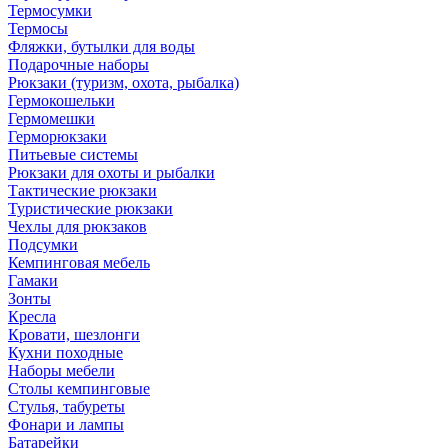
Термосумки
Термосы
Фляжки, бутылки для воды
Подарочные наборы
Рюкзаки (туризм, охота, рыбалка)
Гермокошельки
Гермомешки
Герморюкзаки
Питьевые системы
Рюкзаки для охоты и рыбалки
Тактические рюкзаки
Туристические рюкзаки
Чехлы для рюкзаков
Подсумки
Кемпинговая мебель
Гамаки
Зонты
Кресла
Кровати, шезлонги
Кухни походные
Наборы мебели
Столы кемпинговые
Стулья, табуреты
Фонари и лампы
Батарейки