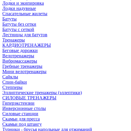
Лодки и экипировка
Лодки надувные
Спасательные жилеты
Батуты
Батуты без сетки
Батуты с сеткой
Лестницы для батутов
Тренажеры
КАРДИОТРЕНАЖЕРЫ
Беговые дорожки
Велотренажеры
Вибромассажеры
Гребные тренажеры
Мини велотренажеры
Сайклы
Спин-байки
Степперы
Эллиптические тренажеры (эллептики)
СИЛОВЫЕ ТРЕНАЖЕРЫ
Гиперэкстензии
Инверсионные столы
Силовые станции
Скамьи для пресса
Скамьи под штангу
Турники - брусья напольные для отжиманий