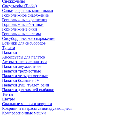
Снежколепы
Сноутьюбы (Тюбы)
Санки, ледянки, мини-лыжи
Горнолыжное снаряжение
Горнолыжные крепления
Горнолыжные ботинки
Горнолыжные очки
Горнолыжные шлемы
Сноубордическое снаряжение
Ботинки для сноубордов
Туризм
Палатки
Аксессуары для палаток
Автоматические палатки
Палатки двухместные
Палатки трехместные
Палатки четырехместные
Палатки большие 5+
Палатки душ, туалет, бани
Палатки для зимней рыбалки
Тенты
Шатры
Спальные мешки и коврики
Коврики и матрасы самонадувающиеся
Компрессионные мешки