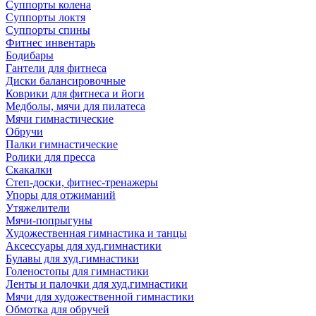
Суппорты колена
Суппорты локтя
Суппорты спины
Фитнес инвентарь
Бодибары
Гантели для фитнеса
Диски балансировочные
Коврики для фитнеса и йоги
Медболы, мячи для пилатеса
Мячи гимнастические
Обручи
Палки гимнастические
Ролики для пресса
Скакалки
Степ-доски, фитнес-тренажеры
Упоры для отжиманий
Утяжелители
Мячи-попрыгуны
Художественная гимнастика и танцы
Аксессуары для худ.гимнастики
Булавы для худ.гимнастики
Голеностопы для гимнастики
Ленты и палочки для худ.гимнастики
Мячи для художественной гимнастики
Обмотка для обручей