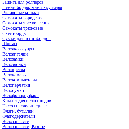
Защита для роллеров
Пенни борды, мини-круизеры
Роликовые коньки
Самокаты городские
Самокаты трехколесные
Самокаты трюковые
Скейтборды
Сумки для пеннибордов
Шлемы
Велоаксессуары
Велоаптечки
Велозамки
Велозвонки
Велокресла
Велокамеры
Велокомпьютеры
Велоперчатки
Велосумки
Велофонари, фары
Крылья для велосипедов
Насосы велосипедные
Фляги, бутылки
Флягодержатели
Велозапчасти
Велозапчасти, Разное