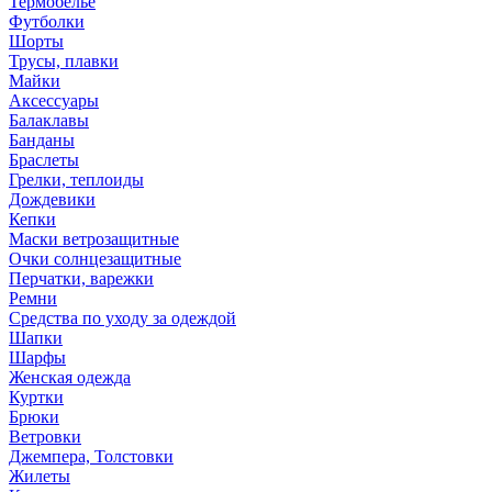
Термобелье
Футболки
Шорты
Трусы, плавки
Майки
Аксессуары
Балаклавы
Банданы
Браслеты
Грелки, теплоиды
Дождевики
Кепки
Маски ветрозащитные
Очки солнцезащитные
Перчатки, варежки
Ремни
Средства по уходу за одеждой
Шапки
Шарфы
Женская одежда
Куртки
Брюки
Ветровки
Джемпера, Толстовки
Жилеты