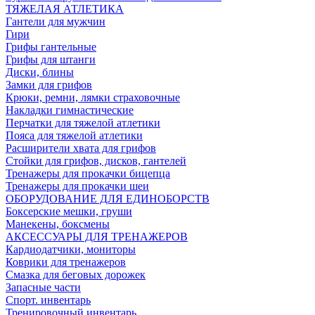
ТЯЖЕЛАЯ АТЛЕТИКА
Гантели для мужчин
Гири
Грифы гантельные
Грифы для штанги
Диски, блины
Замки для грифов
Крюки, ремни, лямки страховочные
Накладки гимнастические
Перчатки для тяжелой атлетики
Пояса для тяжелой атлетики
Расширители хвата для грифов
Стойки для грифов, дисков, гантелей
Тренажеры для прокачки бицепца
Тренажеры для прокачки шеи
ОБОРУДОВАНИЕ ДЛЯ ЕДИНОБОРСТВ
Боксерские мешки, груши
Манекены, боксмены
АКСЕССУАРЫ ДЛЯ ТРЕНАЖЕРОВ
Кардиодатчики, мониторы
Коврики для тренажеров
Смазка для беговых дорожек
Запасные части
Спорт. инвентарь
Тренировочный инвентарь