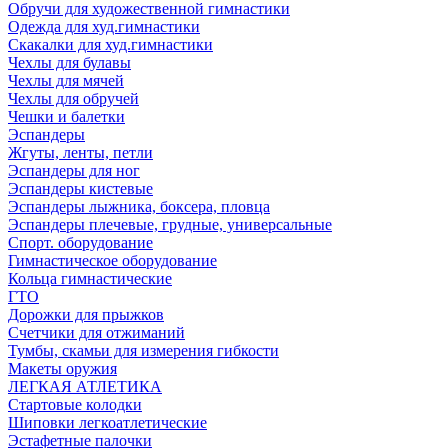
Обручи для художественной гимнастики
Одежда для худ.гимнастики
Скакалки для худ.гимнастики
Чехлы для булавы
Чехлы для мячей
Чехлы для обручей
Чешки и балетки
Эспандеры
Жгуты, ленты, петли
Эспандеры для ног
Эспандеры кистевые
Эспандеры лыжника, боксера, пловца
Эспандеры плечевые, грудные, универсальные
Спорт. оборудование
Гимнастическое оборудование
Кольца гимнастические
ГТО
Дорожки для прыжков
Счетчики для отжиманий
Тумбы, скамьи для измерения гибкости
Макеты оружия
ЛЕГКАЯ АТЛЕТИКА
Стартовые колодки
Шиповки легкоатлетические
Эстафетные палочки