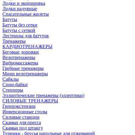
Лодки и экипировка
Лодки надувные
Спасательные жилеты
Батуты
Батуты без сетки
Батуты с сеткой
Лестницы для батутов
Тренажеры
КАРДИОТРЕНАЖЕРЫ
Беговые дорожки
Велотренажеры
Вибромассажеры
Гребные тренажеры
Мини велотренажеры
Сайклы
Спин-байки
Степперы
Эллиптические тренажеры (эллептики)
СИЛОВЫЕ ТРЕНАЖЕРЫ
Гиперэкстензии
Инверсионные столы
Силовые станции
Скамьи для пресса
Скамьи под штангу
Турники - брусья напольные для отжиманий