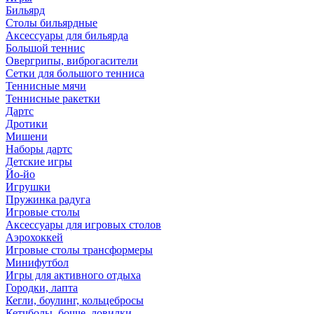
Бильярд
Столы бильярдные
Аксессуары для бильярда
Большой теннис
Овергрипы, виброгасители
Сетки для большого тенниса
Теннисные мячи
Теннисные ракетки
Дартс
Дротики
Мишени
Наборы дартс
Детские игры
Йо-йо
Игрушки
Пружинка радуга
Игровые столы
Аксессуары для игровых столов
Аэрохоккей
Игровые столы трансформеры
Минифутбол
Игры для активного отдыха
Городки, лапта
Кегли, боулинг, кольцебросы
Кетчболы, бочче, ловилки