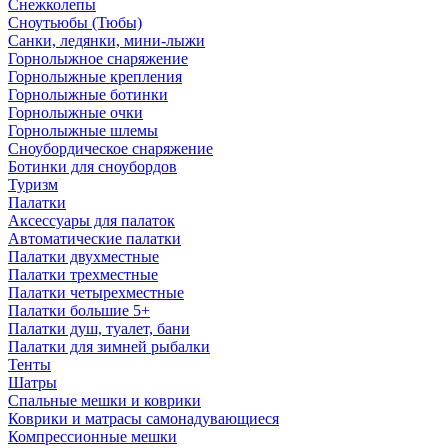
Снежколепы
Сноутьюбы (Тюбы)
Санки, ледянки, мини-лыжи
Горнолыжное снаряжение
Горнолыжные крепления
Горнолыжные ботинки
Горнолыжные очки
Горнолыжные шлемы
Сноубордическое снаряжение
Ботинки для сноубордов
Туризм
Палатки
Аксессуары для палаток
Автоматические палатки
Палатки двухместные
Палатки трехместные
Палатки четырехместные
Палатки большие 5+
Палатки душ, туалет, бани
Палатки для зимней рыбалки
Тенты
Шатры
Спальные мешки и коврики
Коврики и матрасы самонадувающиеся
Компрессионные мешки