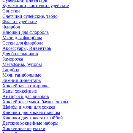
Судейский инвентарь
Бумажники, карточки судейские
Свистки
Счетчики судейские, табло
Флаги судейские
Флорбол
Клюшки для флорбола
Мячи для флорбола
Сетки для флорбола
Аксессуары, Инвентарь
Для болельщиков
Заморозка
Мегафоны, рупоры
Гандбол
Мячи гандбольные
Зимний инвентарь
Хоккейная экипировка
Капы хоккейные
Антифоги для визоров
Хоккейные сумки, баулы, чехлы
Шайбы и мячи для хоккея
Клюшки для хоккея с мячом
Клюшки для хоккея с шайбой
Детские хоккейные наборы
Хоккейные перчатки