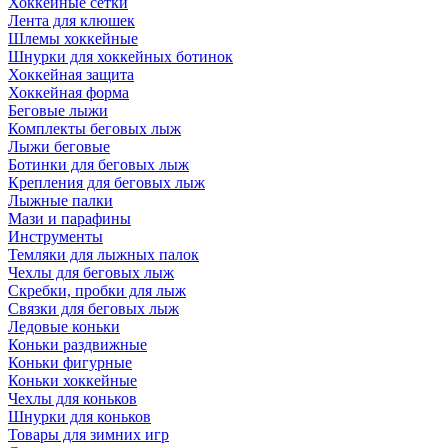
Хоккейные сетки
Лента для клюшек
Шлемы хоккейные
Шнурки для хоккейных ботинок
Хоккейная защита
Хоккейная форма
Беговые лыжи
Комплекты беговых лыж
Лыжи беговые
Ботинки для беговых лыж
Крепления для беговых лыж
Лыжные палки
Мази и парафины
Инструменты
Темляки для лыжных палок
Чехлы для беговых лыж
Скребки, пробки для лыж
Связки для беговых лыж
Ледовые коньки
Коньки раздвижные
Коньки фигурные
Коньки хоккейные
Чехлы для коньков
Шнурки для коньков
Товары для зимних игр