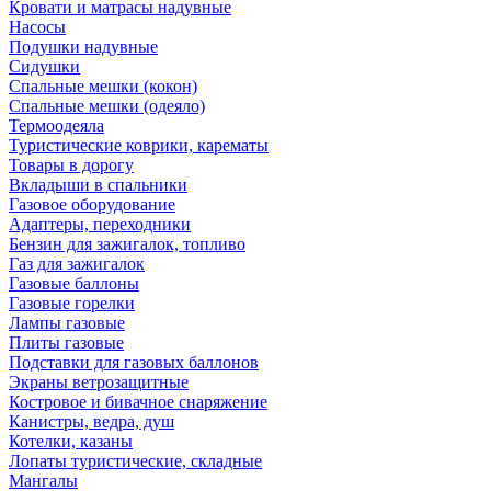
Кровати и матрасы надувные
Насосы
Подушки надувные
Сидушки
Спальные мешки (кокон)
Спальные мешки (одеяло)
Термоодеяла
Туристические коврики, карематы
Товары в дорогу
Вкладыши в спальники
Газовое оборудование
Адаптеры, переходники
Бензин для зажигалок, топливо
Газ для зажигалок
Газовые баллоны
Газовые горелки
Лампы газовые
Плиты газовые
Подставки для газовых баллонов
Экраны ветрозащитные
Костровое и бивачное снаряжение
Канистры, ведра, душ
Котелки, казаны
Лопаты туристические, складные
Мангалы