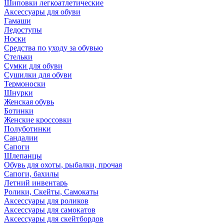
Шиповки легкоатлетические
Аксессуары для обуви
Гамаши
Ледоступы
Носки
Средства по уходу за обувью
Стельки
Сумки для обуви
Сушилки для обуви
Термоноски
Шнурки
Женская обувь
Ботинки
Женские кроссовки
Полуботинки
Сандалии
Сапоги
Шлепанцы
Обувь для охоты, рыбалки, прочая
Сапоги, бахилы
Летний инвентарь
Ролики, Скейты, Самокаты
Аксессуары для роликов
Аксессуары для самокатов
Аксессуары для скейтбордов