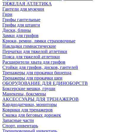
ТЯЖЕЛАЯ АТЛЕТИКА
Гантели для мужчин
Гири
Грифы гантельные
Грифы для штанги
Диски, блины
Замки для грифов
Крюки, ремни, лямки страховочные
Накладки гимнастические
Перчатки для тяжелой атлетики
Пояса для тяжелой атлетики
Расширители хвата для грифов
Стойки для грифов, дисков, гантелей
Тренажеры для прокачки бицепца
Тренажеры для прокачки шеи
ОБОРУДОВАНИЕ ДЛЯ ЕДИНОБОРСТВ
Боксерские мешки, груши
Манекены, боксмены
АКСЕССУАРЫ ДЛЯ ТРЕНАЖЕРОВ
Кардиодатчики, мониторы
Коврики для тренажеров
Смазка для беговых дорожек
Запасные части
Спорт. инвентарь
Тренировочный инвентарь