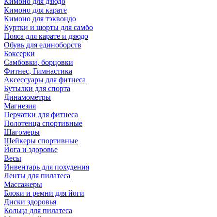
Кимоно для дзюдо
Кимоно для карате
Кимоно для тэквондо
Куртки и шорты для самбо
Пояса для карате и дзюдо
Обувь для единоборств
Боксерки
Самбовки, борцовки
Фитнес, Гимнастика
Аксессуары для фитнеса
Бутылки для спорта
Динамометры
Магнезия
Перчатки для фитнеса
Полотенца спортивные
Шагомеры
Шейкеры спортивные
Йога и здоровье
Весы
Инвентарь для похудения
Ленты для пилатеса
Массажеры
Блоки и ремни для йоги
Диски здоровья
Кольца для пилатеса