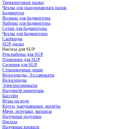
Треккинговые палки
Чехлы для скандинавских палок
Бадминтон
Воланы для бадминтона
Наборы для бадминтона
Сетки для бадминтона
Чехлы для бадминтона
Сапборды
SUP-доски
Насосы для SUP
Рем.наборы для SUP
Плавники для SUP
Сидения для SUP
Страховочные лиши
Велосипеды, Эл.самокаты
Велосипеды
Электросамокаты
Надувной инвентарь
Бассейн
Игры на воде
Круги, нарукавники, жилеты
Мячи, игрушки, матрасы
Надувные подушки
Насосы
Надувные кровати