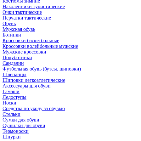
Костюмы зимние
Наколенники туристические
Очки тактические
Перчатки тактические
Обувь
Мужская обувь
Ботинки
Кроссовки баскетбольные
Кроссовки волейбольные мужские
Мужские кроссовки
Полуботинки
Сандалии
Футбольная обувь (бутсы, шиповки)
Шлепанцы
Шиповки легкоатлетические
Аксессуары для обуви
Гамаши
Ледоступы
Носки
Средства по уходу за обувью
Стельки
Сумки для обуви
Сушилки для обуви
Термоноски
Шнурки