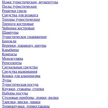
Ножи туристические, мультитулы
Пилы туристические
Решетки гриль
Средства для розжига
Топоры туристические
Треноги костровые
Чайники костровые
Шампуры
Туристическое снаряжение
Бинокли
Веревки, паракорд, шнуры
Карабины
Компасы
Монокуляры
Репелленты
Сигнальные средства
Средства выживания
Кошки для альпинизма
Лупы
Туристическая посуда
Кружки, стаканы, стопки
Наборы посуды
Столовые приборы, ложки, вилки
Тарелки, миски, чашки
Термокружки, термостаканы