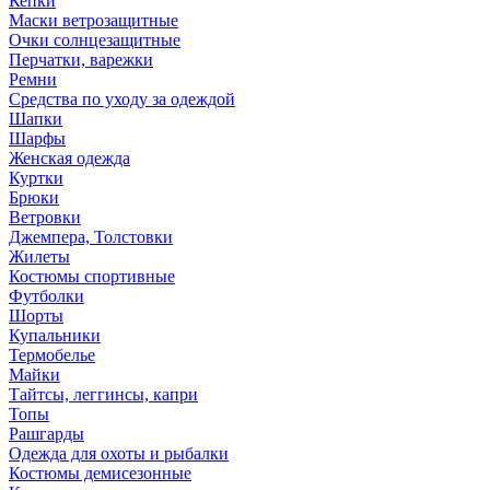
Кепки
Маски ветрозащитные
Очки солнцезащитные
Перчатки, варежки
Ремни
Средства по уходу за одеждой
Шапки
Шарфы
Женская одежда
Куртки
Брюки
Ветровки
Джемпера, Толстовки
Жилеты
Костюмы спортивные
Футболки
Шорты
Купальники
Термобелье
Майки
Тайтсы, леггинсы, капри
Топы
Рашгарды
Одежда для охоты и рыбалки
Костюмы демисезонные