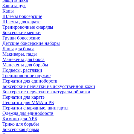
Защита паха
Защита рук
Капы
Шлемы боксерские
Шлемы для карате
Тренировочные снаряды
Боксерские мешки
Груши боксерские
Детские боксерские наборы
Лапы для бокса
Макивары, пады
Манекены для бокса
Манекены для борьбы
Подвесы, растяжки
Тренировочное оружие
Перчатки для единоборств
Боксерские перчатки из искусственной кожи
Боксерские перчатки из натуральной кожи
Перчатки для каратэ
Перчатки для ММА и РБ
Перчатки снарядные, шингарты
Одежда для единоборств
Кимоно для АРБ
Трико для борьбы
Боксерская форма