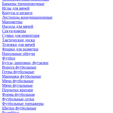
Барьеры тренировочные
Иглы для мячей
Конусы и штанги
Лестницы координационные
Манометры
Насосы для мячей
Секундомеры
Сумки для инвентаря
Тактические доски
Тележки для мячей
Фишки для разметки
Напольные обручи
Футбол
Бутсы, шиповки, футзалки
Ворота футбольные
Гетры футбольные
Манишки футбольные
Мячи футбольные
Мячи футзальные
Перчатки вратаря
Форма футбольная
Футбольные сетки
Футбольные тренажеры
Щитки футбольные
Волейбол