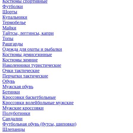
Костюмы спортивные
Футболки
Шорты
Купальники
Термобелье
Майки
Тайтсы, леггинсы, капри
Топы
Рашгарды
Одежда для охоты и рыбалки
Костюмы демисезонные
Костюмы зимние
Наколенники туристические
Очки тактические
Перчатки тактические
Обувь
Мужская обувь
Ботинки
Кроссовки баскетбольные
Кроссовки волейбольные мужские
Мужские кроссовки
Полуботинки
Сандалии
Футбольная обувь (бутсы, шиповки)
Шлепанцы