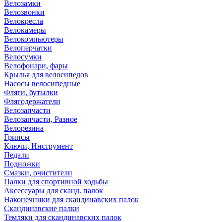
Велозамки
Велозвонки
Велокресла
Велокамеры
Велокомпьютеры
Велоперчатки
Велосумки
Велофонари, фары
Крылья для велосипедов
Насосы велосипедные
Фляги, бутылки
Флягодержатели
Велозапчасти
Велозапчасти, Разное
Велорезина
Грипсы
Ключи, Инструмент
Педали
Подножки
Смазки, очистители
Палки для спортивной ходьбы
Аксессуары для сканд. палок
Наконечники для скандинавских палок
Скандинавские палки
Темляки для скандинавских палок