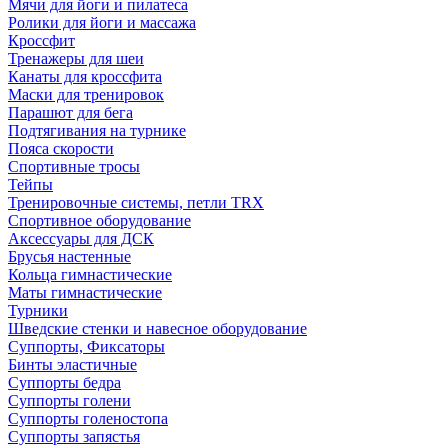
Мячи для йоги и пилатеса
Ролики для йоги и массажа
Кроссфит
Тренажеры для шеи
Канаты для кроссфита
Маски для тренировок
Парашют для бега
Подтягивания на турнике
Пояса скорости
Спортивные тросы
Тейпы
Тренировочные системы, петли TRX
Спортивное оборудование
Аксессуары для ДСК
Брусья настенные
Кольца гимнастические
Маты гимнастические
Турники
Шведские стенки и навесное оборудование
Суппорты, Фиксаторы
Бинты эластичные
Суппорты бедра
Суппорты голени
Суппорты голеностопа
Суппорты запястья