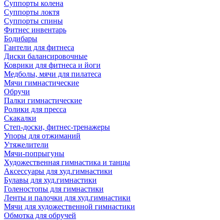
Суппорты колена
Суппорты локтя
Суппорты спины
Фитнес инвентарь
Бодибары
Гантели для фитнеса
Диски балансировочные
Коврики для фитнеса и йоги
Медболы, мячи для пилатеса
Мячи гимнастические
Обручи
Палки гимнастические
Ролики для пресса
Скакалки
Степ-доски, фитнес-тренажеры
Упоры для отжиманий
Утяжелители
Мячи-попрыгуны
Художественная гимнастика и танцы
Аксессуары для худ.гимнастики
Булавы для худ.гимнастики
Голеностопы для гимнастики
Ленты и палочки для худ.гимнастики
Мячи для художественной гимнастики
Обмотка для обручей