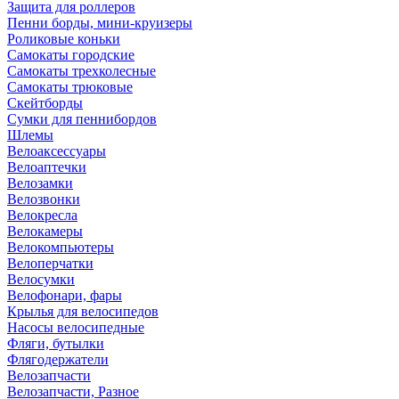
Защита для роллеров
Пенни борды, мини-круизеры
Роликовые коньки
Самокаты городские
Самокаты трехколесные
Самокаты трюковые
Скейтборды
Сумки для пеннибордов
Шлемы
Велоаксессуары
Велоаптечки
Велозамки
Велозвонки
Велокресла
Велокамеры
Велокомпьютеры
Велоперчатки
Велосумки
Велофонари, фары
Крылья для велосипедов
Насосы велосипедные
Фляги, бутылки
Флягодержатели
Велозапчасти
Велозапчасти, Разное