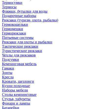
Термосумки
Термосы
Фляжки, бутылки для воды
Подарочные наборы
Рюкзаки (туризм, охота, рыбалка)
Гермокошельки
Гермомешки
Герморюкзаки
Питьевые системы
Рюкзаки для охоты и рыбалки
Тактические рюкзаки
Туристические рюкзаки
Чехлы для рюкзаков
Подсумки
Кемпинговая мебель
Гамаки
Зонты
Кресла
Кровати, шезлонги
Кухни походные
Наборы мебели
Столы кемпинговые
Стулья, табуреты
Фонари и лампы
Батарейки