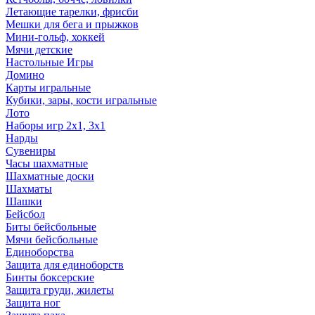
Летающие тарелки, фрисби
Мешки для бега и прыжков
Мини-гольф, хоккей
Мячи детские
Настольные Игры
Домино
Карты игральные
Кубики, зары, кости игральные
Лото
Наборы игр 2х1, 3х1
Нарды
Сувениры
Часы шахматные
Шахматные доски
Шахматы
Шашки
Бейсбол
Биты бейсбольные
Мячи бейсбольные
Единоборства
Защита для единоборств
Бинты боксерские
Защита груди, жилеты
Защита ног