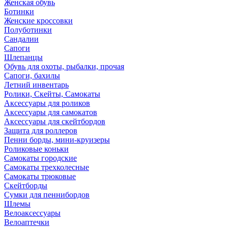
Женская обувь
Ботинки
Женские кроссовки
Полуботинки
Сандалии
Сапоги
Шлепанцы
Обувь для охоты, рыбалки, прочая
Сапоги, бахилы
Летний инвентарь
Ролики, Скейты, Самокаты
Аксессуары для роликов
Аксессуары для самокатов
Аксессуары для скейтбордов
Защита для роллеров
Пенни борды, мини-круизеры
Роликовые коньки
Самокаты городские
Самокаты трехколесные
Самокаты трюковые
Скейтборды
Сумки для пеннибордов
Шлемы
Велоаксессуары
Велоаптечки