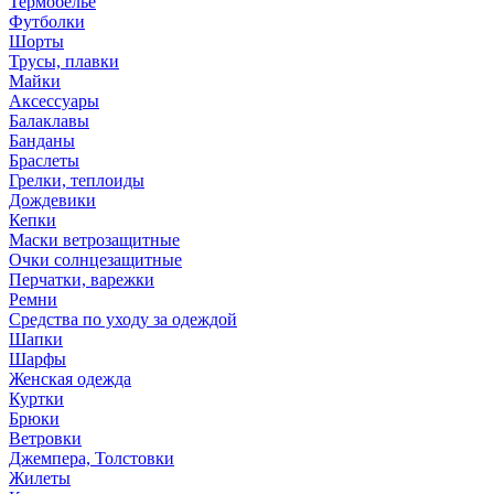
Термобелье
Футболки
Шорты
Трусы, плавки
Майки
Аксессуары
Балаклавы
Банданы
Браслеты
Грелки, теплоиды
Дождевики
Кепки
Маски ветрозащитные
Очки солнцезащитные
Перчатки, варежки
Ремни
Средства по уходу за одеждой
Шапки
Шарфы
Женская одежда
Куртки
Брюки
Ветровки
Джемпера, Толстовки
Жилеты