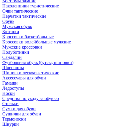
Костюмы зимние
Наколенники туристические
Очки тактические
Перчатки тактические
Обувь
Мужская обувь
Ботинки
Кроссовки баскетбольные
Кроссовки волейбольные мужские
Мужские кроссовки
Полуботинки
Сандалии
Футбольная обувь (бутсы, шиповки)
Шлепанцы
Шиповки легкоатлетические
Аксессуары для обуви
Гамаши
Ледоступы
Носки
Средства по уходу за обувью
Стельки
Сумки для обуви
Сушилки для обуви
Термоноски
Шнурки