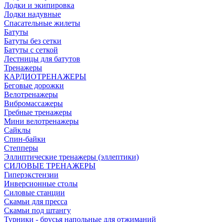
Лодки и экипировка
Лодки надувные
Спасательные жилеты
Батуты
Батуты без сетки
Батуты с сеткой
Лестницы для батутов
Тренажеры
КАРДИОТРЕНАЖЕРЫ
Беговые дорожки
Велотренажеры
Вибромассажеры
Гребные тренажеры
Мини велотренажеры
Сайклы
Спин-байки
Степперы
Эллиптические тренажеры (эллептики)
СИЛОВЫЕ ТРЕНАЖЕРЫ
Гиперэкстензии
Инверсионные столы
Силовые станции
Скамьи для пресса
Скамьи под штангу
Турники - брусья напольные для отжиманий