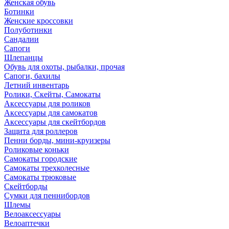
Женская обувь
Ботинки
Женские кроссовки
Полуботинки
Сандалии
Сапоги
Шлепанцы
Обувь для охоты, рыбалки, прочая
Сапоги, бахилы
Летний инвентарь
Ролики, Скейты, Самокаты
Аксессуары для роликов
Аксессуары для самокатов
Аксессуары для скейтбордов
Защита для роллеров
Пенни борды, мини-круизеры
Роликовые коньки
Самокаты городские
Самокаты трехколесные
Самокаты трюковые
Скейтборды
Сумки для пеннибордов
Шлемы
Велоаксессуары
Велоаптечки