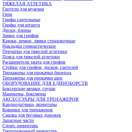
ТЯЖЕЛАЯ АТЛЕТИКА
Гантели для мужчин
Гири
Грифы гантельные
Грифы для штанги
Диски, блины
Замки для грифов
Крюки, ремни, лямки страховочные
Накладки гимнастические
Перчатки для тяжелой атлетики
Пояса для тяжелой атлетики
Расширители хвата для грифов
Стойки для грифов, дисков, гантелей
Тренажеры для прокачки бицепца
Тренажеры для прокачки шеи
ОБОРУДОВАНИЕ ДЛЯ ЕДИНОБОРСТВ
Боксерские мешки, груши
Манекены, боксмены
АКСЕССУАРЫ ДЛЯ ТРЕНАЖЕРОВ
Кардиодатчики, мониторы
Коврики для тренажеров
Смазка для беговых дорожек
Запасные части
Спорт. инвентарь
Тренировочный инвентарь