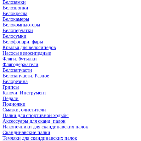
Велозамки
Велозвонки
Велокресла
Велокамеры
Велокомпьютеры
Велоперчатки
Велосумки
Велофонари, фары
Крылья для велосипедов
Насосы велосипедные
Фляги, бутылки
Флягодержатели
Велозапчасти
Велозапчасти, Разное
Велорезина
Грипсы
Ключи, Инструмент
Педали
Подножки
Смазки, очистители
Палки для спортивной ходьбы
Аксессуары для сканд. палок
Наконечники для скандинавских палок
Скандинавские палки
Темляки для скандинавских палок