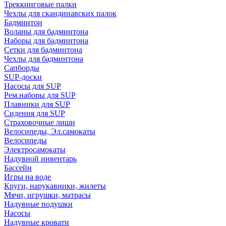
Треккинговые палки
Чехлы для скандинавских палок
Бадминтон
Воланы для бадминтона
Наборы для бадминтона
Сетки для бадминтона
Чехлы для бадминтона
Сапборды
SUP-доски
Насосы для SUP
Рем.наборы для SUP
Плавники для SUP
Сидения для SUP
Страховочные лиши
Велосипеды, Эл.самокаты
Велосипеды
Электросамокаты
Надувной инвентарь
Бассейн
Игры на воде
Круги, нарукавники, жилеты
Мячи, игрушки, матрасы
Надувные подушки
Насосы
Надувные кровати