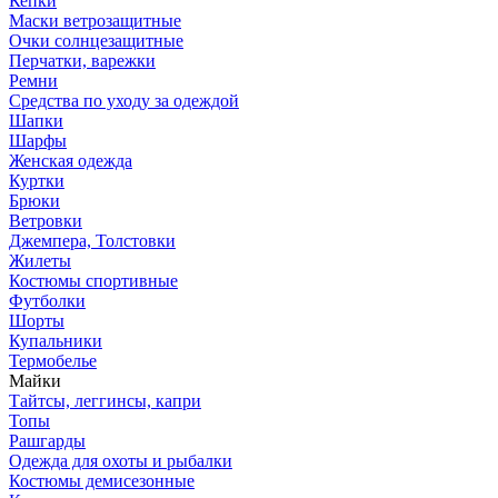
Кепки
Маски ветрозащитные
Очки солнцезащитные
Перчатки, варежки
Ремни
Средства по уходу за одеждой
Шапки
Шарфы
Женская одежда
Куртки
Брюки
Ветровки
Джемпера, Толстовки
Жилеты
Костюмы спортивные
Футболки
Шорты
Купальники
Термобелье
Майки
Тайтсы, леггинсы, капри
Топы
Рашгарды
Одежда для охоты и рыбалки
Костюмы демисезонные