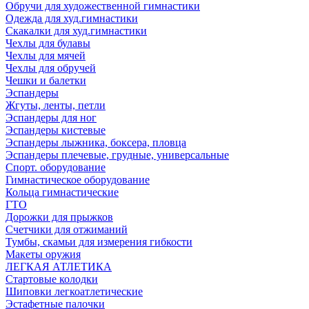
Обручи для художественной гимнастики
Одежда для худ.гимнастики
Скакалки для худ.гимнастики
Чехлы для булавы
Чехлы для мячей
Чехлы для обручей
Чешки и балетки
Эспандеры
Жгуты, ленты, петли
Эспандеры для ног
Эспандеры кистевые
Эспандеры лыжника, боксера, пловца
Эспандеры плечевые, грудные, универсальные
Спорт. оборудование
Гимнастическое оборудование
Кольца гимнастические
ГТО
Дорожки для прыжков
Счетчики для отжиманий
Тумбы, скамьи для измерения гибкости
Макеты оружия
ЛЕГКАЯ АТЛЕТИКА
Стартовые колодки
Шиповки легкоатлетические
Эстафетные палочки