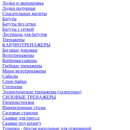
Лодки и экипировка
Лодки надувные
Спасательные жилеты
Батуты
Батуты без сетки
Батуты с сеткой
Лестницы для батутов
Тренажеры
КАРДИОТРЕНАЖЕРЫ
Беговые дорожки
Велотренажеры
Вибромассажеры
Гребные тренажеры
Мини велотренажеры
Сайклы
Спин-байки
Степперы
Эллиптические тренажеры (эллептики)
СИЛОВЫЕ ТРЕНАЖЕРЫ
Гиперэкстензии
Инверсионные столы
Силовые станции
Скамьи для пресса
Скамьи под штангу
Турники - брусья напольные для отжиманий