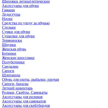
Шиповки легкоатлетические
Аксессуары для обуви
Гамаши
Ледоступы
Носки
Средства по уходу за обувью
Стельки
Сумки для обуви
Сушилки для обуви
Термоноски
Шнурки
Женская обувь
Ботинки
Женские кроссовки
Полуботинки
Сандалии
Сапоги
Шлепанцы
Обувь для охоты, рыбалки, прочая
Сапоги, бахилы
Летний инвентарь
Ролики, Скейты, Самокаты
Аксессуары для роликов
Аксессуары для самокатов
Аксессуары для скейтбордов