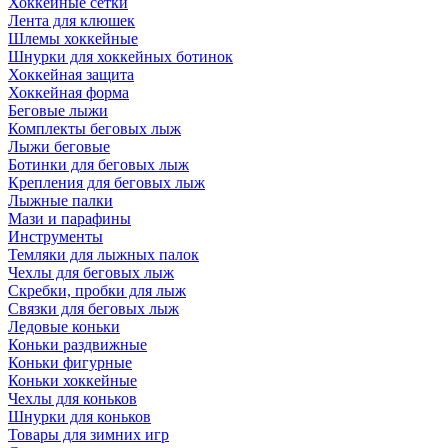
Хоккейные сетки
Лента для клюшек
Шлемы хоккейные
Шнурки для хоккейных ботинок
Хоккейная защита
Хоккейная форма
Беговые лыжи
Комплекты беговых лыж
Лыжи беговые
Ботинки для беговых лыж
Крепления для беговых лыж
Лыжные палки
Мази и парафины
Инструменты
Темляки для лыжных палок
Чехлы для беговых лыж
Скребки, пробки для лыж
Связки для беговых лыж
Ледовые коньки
Коньки раздвижные
Коньки фигурные
Коньки хоккейные
Чехлы для коньков
Шнурки для коньков
Товары для зимних игр