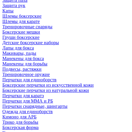
Защита паха
Защита рук
Капы
Шлемы боксерские
Шлемы для карате
Тренировочные снаряды
Боксерские мешки
Груши боксерские
Детские боксерские наборы
Лапы для бокса
Макивары, пады
Манекены для бокса
Манекены для борьбы
Подвесы, растяжки
Тренировочное оружие
Перчатки для единоборств
Боксерские перчатки из искусственной кожи
Боксерские перчатки из натуральной кожи
Перчатки для каратэ
Перчатки для ММА и РБ
Перчатки снарядные, шингарты
Одежда для единоборств
Кимоно для АРБ
Трико для борьбы
Боксерская форма