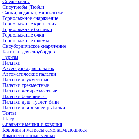
Снежколепы
Сноутьюбы (Тюбы)
Санки, ледянки, мини-лыжи
Горнолыжное снаряжение
Горнолыжные крепления
Горнолыжные ботинки
Горнолыжные очки
Горнолыжные шлемы
Сноубордическое снаряжение
Ботинки для сноубордов
Туризм
Палатки
Аксессуары для палаток
Автоматические палатки
Палатки двухместные
Палатки трехместные
Палатки четырехместные
Палатки большие 5+
Палатки душ, туалет, бани
Палатки для зимней рыбалки
Тенты
Шатры
Спальные мешки и коврики
Коврики и матрасы самонадувающиеся
Компрессионные мешки