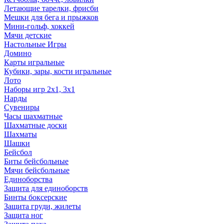
Летающие тарелки, фрисби
Мешки для бега и прыжков
Мини-гольф, хоккей
Мячи детские
Настольные Игры
Домино
Карты игральные
Кубики, зары, кости игральные
Лото
Наборы игр 2х1, 3х1
Нарды
Сувениры
Часы шахматные
Шахматные доски
Шахматы
Шашки
Бейсбол
Биты бейсбольные
Мячи бейсбольные
Единоборства
Защита для единоборств
Бинты боксерские
Защита груди, жилеты
Защита ног