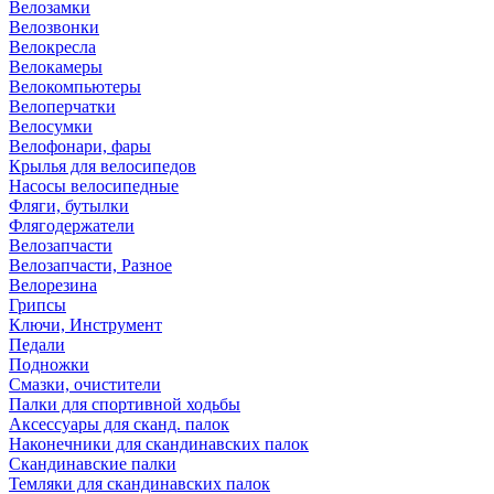
Велозамки
Велозвонки
Велокресла
Велокамеры
Велокомпьютеры
Велоперчатки
Велосумки
Велофонари, фары
Крылья для велосипедов
Насосы велосипедные
Фляги, бутылки
Флягодержатели
Велозапчасти
Велозапчасти, Разное
Велорезина
Грипсы
Ключи, Инструмент
Педали
Подножки
Смазки, очистители
Палки для спортивной ходьбы
Аксессуары для сканд. палок
Наконечники для скандинавских палок
Скандинавские палки
Темляки для скандинавских палок