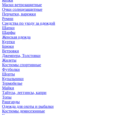
Кепки
Маски ветрозащитные
Очки солнцезащитные
Перчатки, варежки
Ремни
Средства по уходу за одеждой
Шапки
Шарфы
Женская одежда
Куртки
Брюки
Ветровки
Джемпера, Толстовки
Жилеты
Костюмы спортивные
Футболки
Шорты
Купальники
Термобелье
Майки
Тайтсы, леггинсы, капри
Топы
Рашгарды
Одежда для охоты и рыбалки
Костюмы демисезонные