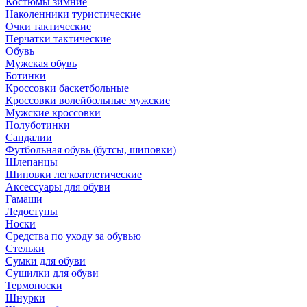
Костюмы зимние
Наколенники туристические
Очки тактические
Перчатки тактические
Обувь
Мужская обувь
Ботинки
Кроссовки баскетбольные
Кроссовки волейбольные мужские
Мужские кроссовки
Полуботинки
Сандалии
Футбольная обувь (бутсы, шиповки)
Шлепанцы
Шиповки легкоатлетические
Аксессуары для обуви
Гамаши
Ледоступы
Носки
Средства по уходу за обувью
Стельки
Сумки для обуви
Сушилки для обуви
Термоноски
Шнурки