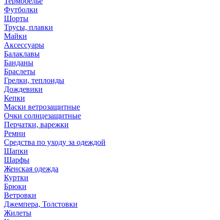
Термобелье
Футболки
Шорты
Трусы, плавки
Майки
Аксессуары
Балаклавы
Банданы
Браслеты
Грелки, теплоиды
Дождевики
Кепки
Маски ветрозащитные
Очки солнцезащитные
Перчатки, варежки
Ремни
Средства по уходу за одеждой
Шапки
Шарфы
Женская одежда
Куртки
Брюки
Ветровки
Джемпера, Толстовки
Жилеты