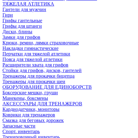
ТЯЖЕЛАЯ АТЛЕТИКА
Гантели для мужчин
Гири
Грифы гантельные
Грифы для штанги
Диски, блины
Замки для грифов
Крюки, ремни, лямки страховочные
Накладки гимнастические
Перчатки для тяжелой атлетики
Пояса для тяжелой атлетики
Расширители хвата для грифов
Стойки для грифов, дисков, гантелей
Тренажеры для прокачки бицепца
Тренажеры для прокачки шеи
ОБОРУДОВАНИЕ ДЛЯ ЕДИНОБОРСТВ
Боксерские мешки, груши
Манекены, боксмены
АКСЕССУАРЫ ДЛЯ ТРЕНАЖЕРОВ
Кардиодатчики, мониторы
Коврики для тренажеров
Смазка для беговых дорожек
Запасные части
Спорт. инвентарь
Тренировочный инвентарь