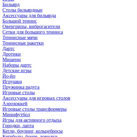
Бильярд
Столы бильярдные
Аксессуары для бильярда
Большой теннис
Овергрипы, виброгасители
Сетки для большого тенниса
Теннисные мячи
Теннисные ракетки
Дартс
Дротики
Мишени
Наборы дартс
Детские игры
Йо-йо
Игрушки
Пружинка радуга
Игровые столы
Аксессуары для игровых столов
Аэрохоккей
Игровые столы трансформеры
Минифутбол
Игры для активного отдыха
Городки, лапта
Кегли, боулинг, кольцебросы
Кетчболы, бочче, ловилки