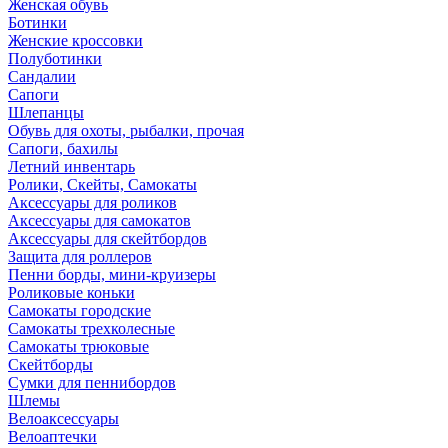
Женская обувь
Ботинки
Женские кроссовки
Полуботинки
Сандалии
Сапоги
Шлепанцы
Обувь для охоты, рыбалки, прочая
Сапоги, бахилы
Летний инвентарь
Ролики, Скейты, Самокаты
Аксессуары для роликов
Аксессуары для самокатов
Аксессуары для скейтбордов
Защита для роллеров
Пенни борды, мини-круизеры
Роликовые коньки
Самокаты городские
Самокаты трехколесные
Самокаты трюковые
Скейтборды
Сумки для пеннибордов
Шлемы
Велоаксессуары
Велоаптечки