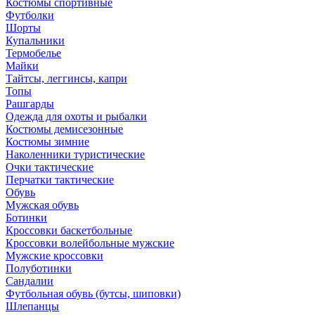
Костюмы спортивные
Футболки
Шорты
Купальники
Термобелье
Майки
Тайтсы, леггинсы, капри
Топы
Рашгарды
Одежда для охоты и рыбалки
Костюмы демисезонные
Костюмы зимние
Наколенники туристические
Очки тактические
Перчатки тактические
Обувь
Мужская обувь
Ботинки
Кроссовки баскетбольные
Кроссовки волейбольные мужские
Мужские кроссовки
Полуботинки
Сандалии
Футбольная обувь (бутсы, шиповки)
Шлепанцы