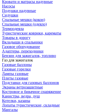
Кровати и матрасы надувные
Насосы
Подушки надувные
Сидушки
Спальные мешки (кокон)
Спальные мешки (одеяло)
Термоодеяла
Туристические коврики, карематы
Товары в дорогу
Вкладыши в спальники
Газовое оборудование
Адаптеры, переходники
Бензин для зажигалок, топливо
Газ для зажигалок
Газовые баллоны
Газовые горелки
Лампы газовые
Плиты газовые
Подставки для газовых баллонов
Экраны ветрозащитные
Костровое и бивачное снаряжение
Канистры, ведра, душ
Котелки, казаны
Лопаты туристические, складные
Мангалы