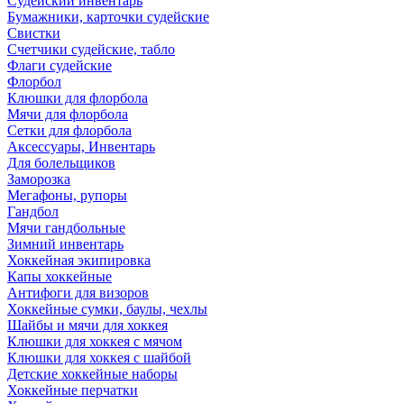
Судейский инвентарь
Бумажники, карточки судейские
Свистки
Счетчики судейские, табло
Флаги судейские
Флорбол
Клюшки для флорбола
Мячи для флорбола
Сетки для флорбола
Аксессуары, Инвентарь
Для болельщиков
Заморозка
Мегафоны, рупоры
Гандбол
Мячи гандбольные
Зимний инвентарь
Хоккейная экипировка
Капы хоккейные
Антифоги для визоров
Хоккейные сумки, баулы, чехлы
Шайбы и мячи для хоккея
Клюшки для хоккея с мячом
Клюшки для хоккея с шайбой
Детские хоккейные наборы
Хоккейные перчатки