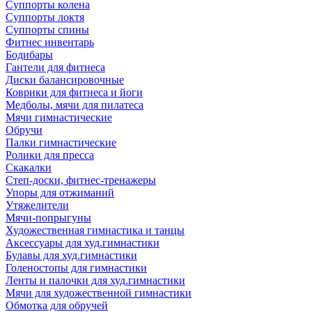
Суппорты колена
Суппорты локтя
Суппорты спины
Фитнес инвентарь
Бодибары
Гантели для фитнеса
Диски балансировочные
Коврики для фитнеса и йоги
Медболы, мячи для пилатеса
Мячи гимнастические
Обручи
Палки гимнастические
Ролики для пресса
Скакалки
Степ-доски, фитнес-тренажеры
Упоры для отжиманий
Утяжелители
Мячи-попрыгуны
Художественная гимнастика и танцы
Аксессуары для худ.гимнастики
Булавы для худ.гимнастики
Голеностопы для гимнастики
Ленты и палочки для худ.гимнастики
Мячи для художественной гимнастики
Обмотка для обручей