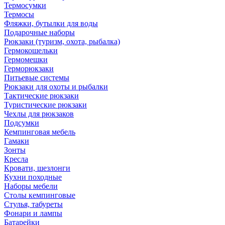
Термосумки
Термосы
Фляжки, бутылки для воды
Подарочные наборы
Рюкзаки (туризм, охота, рыбалка)
Гермокошельки
Гермомешки
Герморюкзаки
Питьевые системы
Рюкзаки для охоты и рыбалки
Тактические рюкзаки
Туристические рюкзаки
Чехлы для рюкзаков
Подсумки
Кемпинговая мебель
Гамаки
Зонты
Кресла
Кровати, шезлонги
Кухни походные
Наборы мебели
Столы кемпинговые
Стулья, табуреты
Фонари и лампы
Батарейки