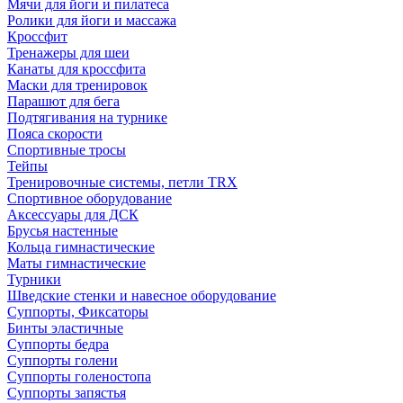
Мячи для йоги и пилатеса
Ролики для йоги и массажа
Кроссфит
Тренажеры для шеи
Канаты для кроссфита
Маски для тренировок
Парашют для бега
Подтягивания на турнике
Пояса скорости
Спортивные тросы
Тейпы
Тренировочные системы, петли TRX
Спортивное оборудование
Аксессуары для ДСК
Брусья настенные
Кольца гимнастические
Маты гимнастические
Турники
Шведские стенки и навесное оборудование
Суппорты, Фиксаторы
Бинты эластичные
Суппорты бедра
Суппорты голени
Суппорты голеностопа
Суппорты запястья