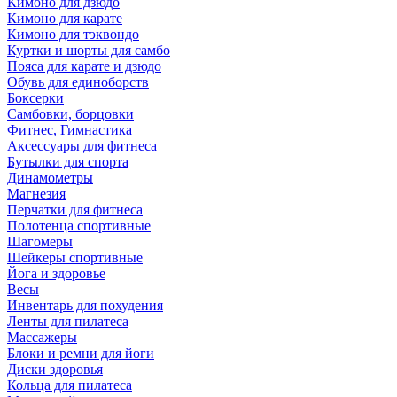
Кимоно для дзюдо
Кимоно для карате
Кимоно для тэквондо
Куртки и шорты для самбо
Пояса для карате и дзюдо
Обувь для единоборств
Боксерки
Самбовки, борцовки
Фитнес, Гимнастика
Аксессуары для фитнеса
Бутылки для спорта
Динамометры
Магнезия
Перчатки для фитнеса
Полотенца спортивные
Шагомеры
Шейкеры спортивные
Йога и здоровье
Весы
Инвентарь для похудения
Ленты для пилатеса
Массажеры
Блоки и ремни для йоги
Диски здоровья
Кольца для пилатеса