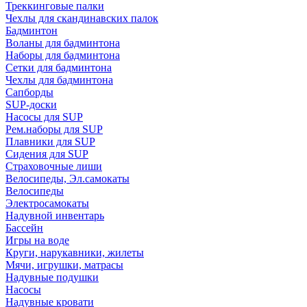
Треккинговые палки
Чехлы для скандинавских палок
Бадминтон
Воланы для бадминтона
Наборы для бадминтона
Сетки для бадминтона
Чехлы для бадминтона
Сапборды
SUP-доски
Насосы для SUP
Рем.наборы для SUP
Плавники для SUP
Сидения для SUP
Страховочные лиши
Велосипеды, Эл.самокаты
Велосипеды
Электросамокаты
Надувной инвентарь
Бассейн
Игры на воде
Круги, нарукавники, жилеты
Мячи, игрушки, матрасы
Надувные подушки
Насосы
Надувные кровати