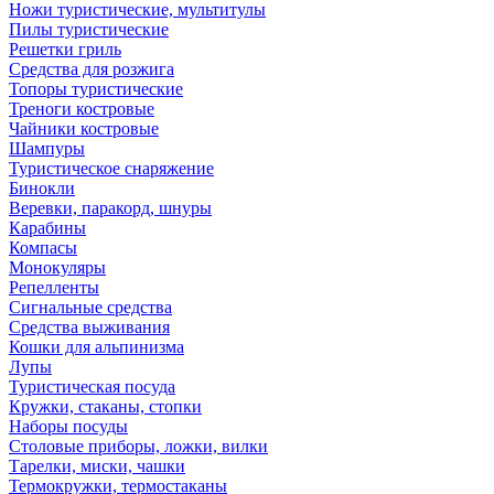
Ножи туристические, мультитулы
Пилы туристические
Решетки гриль
Средства для розжига
Топоры туристические
Треноги костровые
Чайники костровые
Шампуры
Туристическое снаряжение
Бинокли
Веревки, паракорд, шнуры
Карабины
Компасы
Монокуляры
Репелленты
Сигнальные средства
Средства выживания
Кошки для альпинизма
Лупы
Туристическая посуда
Кружки, стаканы, стопки
Наборы посуды
Столовые приборы, ложки, вилки
Тарелки, миски, чашки
Термокружки, термостаканы