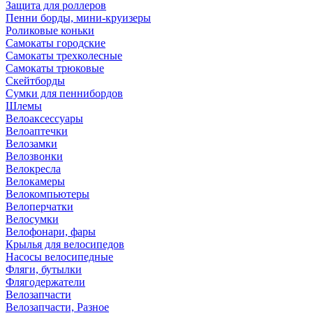
Защита для роллеров
Пенни борды, мини-круизеры
Роликовые коньки
Самокаты городские
Самокаты трехколесные
Самокаты трюковые
Скейтборды
Сумки для пеннибордов
Шлемы
Велоаксессуары
Велоаптечки
Велозамки
Велозвонки
Велокресла
Велокамеры
Велокомпьютеры
Велоперчатки
Велосумки
Велофонари, фары
Крылья для велосипедов
Насосы велосипедные
Фляги, бутылки
Флягодержатели
Велозапчасти
Велозапчасти, Разное