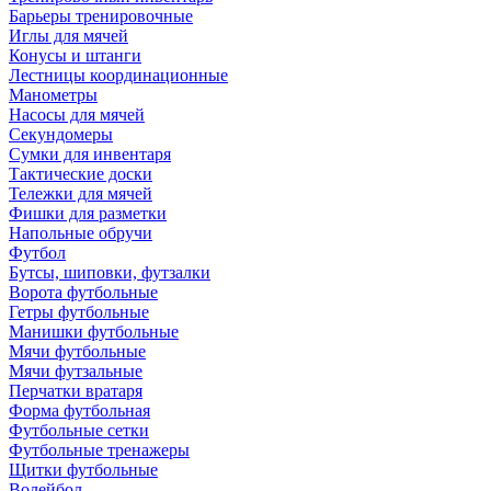
Барьеры тренировочные
Иглы для мячей
Конусы и штанги
Лестницы координационные
Манометры
Насосы для мячей
Секундомеры
Сумки для инвентаря
Тактические доски
Тележки для мячей
Фишки для разметки
Напольные обручи
Футбол
Бутсы, шиповки, футзалки
Ворота футбольные
Гетры футбольные
Манишки футбольные
Мячи футбольные
Мячи футзальные
Перчатки вратаря
Форма футбольная
Футбольные сетки
Футбольные тренажеры
Щитки футбольные
Волейбол