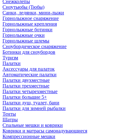
Снежколепы
Сноутьюбы (Тюбы)
Санки, ледянки, мини-лыжи
Горнолыжное снаряжение
Горнолыжные крепления
Горнолыжные ботинки
Горнолыжные очки
Горнолыжные шлемы
Сноубордическое снаряжение
Ботинки для сноубордов
Туризм
Палатки
Аксессуары для палаток
Автоматические палатки
Палатки двухместные
Палатки трехместные
Палатки четырехместные
Палатки большие 5+
Палатки душ, туалет, бани
Палатки для зимней рыбалки
Тенты
Шатры
Спальные мешки и коврики
Коврики и матрасы самонадувающиеся
Компрессионные мешки