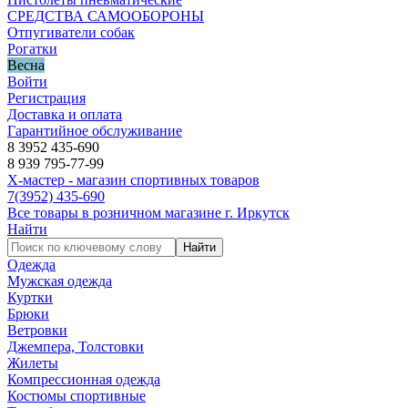
СРЕДСТВА САМООБОРОНЫ
Отпугиватели собак
Рогатки
Весна
Войти
Регистрация
Доставка и оплата
Гарантийное обслуживание
8 3952 435-690
8 939 795-77-99
Х-мастер - магазин спортивных товаров
7
(3952)
435-690
Все товары в розничном магазине г. Иркутск
Найти
Найти
Одежда
Мужская одежда
Куртки
Брюки
Ветровки
Джемпера, Толстовки
Жилеты
Компрессионная одежда
Костюмы спортивные