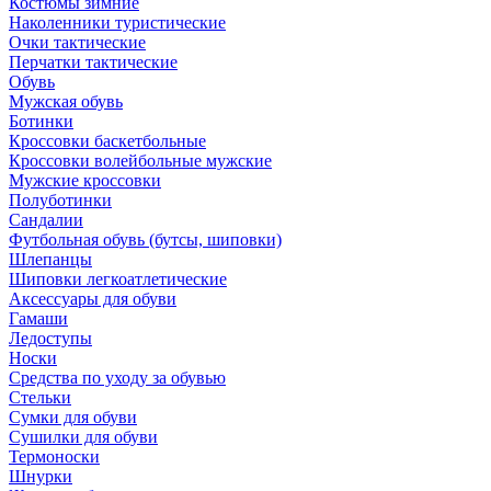
Костюмы зимние
Наколенники туристические
Очки тактические
Перчатки тактические
Обувь
Мужская обувь
Ботинки
Кроссовки баскетбольные
Кроссовки волейбольные мужские
Мужские кроссовки
Полуботинки
Сандалии
Футбольная обувь (бутсы, шиповки)
Шлепанцы
Шиповки легкоатлетические
Аксессуары для обуви
Гамаши
Ледоступы
Носки
Средства по уходу за обувью
Стельки
Сумки для обуви
Сушилки для обуви
Термоноски
Шнурки