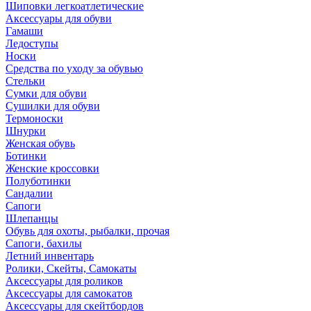
Шиповки легкоатлетические
Аксессуары для обуви
Гамаши
Ледоступы
Носки
Средства по уходу за обувью
Стельки
Сумки для обуви
Сушилки для обуви
Термоноски
Шнурки
Женская обувь
Ботинки
Женские кроссовки
Полуботинки
Сандалии
Сапоги
Шлепанцы
Обувь для охоты, рыбалки, прочая
Сапоги, бахилы
Летний инвентарь
Ролики, Скейты, Самокаты
Аксессуары для роликов
Аксессуары для самокатов
Аксессуары для скейтбордов