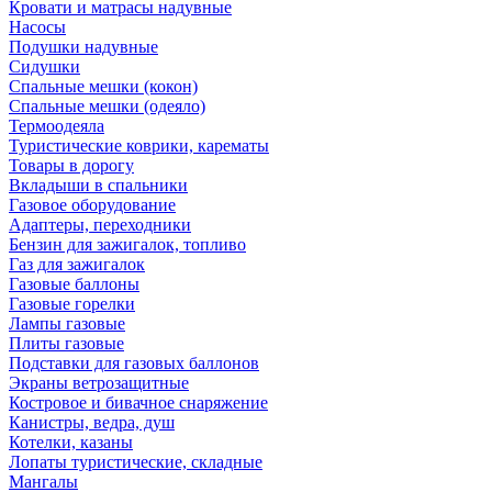
Кровати и матрасы надувные
Насосы
Подушки надувные
Сидушки
Спальные мешки (кокон)
Спальные мешки (одеяло)
Термоодеяла
Туристические коврики, карематы
Товары в дорогу
Вкладыши в спальники
Газовое оборудование
Адаптеры, переходники
Бензин для зажигалок, топливо
Газ для зажигалок
Газовые баллоны
Газовые горелки
Лампы газовые
Плиты газовые
Подставки для газовых баллонов
Экраны ветрозащитные
Костровое и бивачное снаряжение
Канистры, ведра, душ
Котелки, казаны
Лопаты туристические, складные
Мангалы