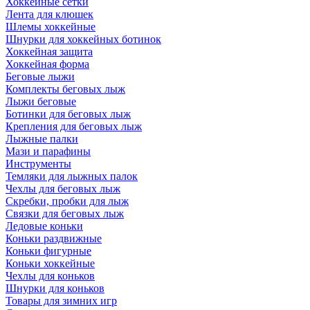
Хоккейные сетки
Лента для клюшек
Шлемы хоккейные
Шнурки для хоккейных ботинок
Хоккейная защита
Хоккейная форма
Беговые лыжи
Комплекты беговых лыж
Лыжи беговые
Ботинки для беговых лыж
Крепления для беговых лыж
Лыжные палки
Мази и парафины
Инструменты
Темляки для лыжных палок
Чехлы для беговых лыж
Скребки, пробки для лыж
Связки для беговых лыж
Ледовые коньки
Коньки раздвижные
Коньки фигурные
Коньки хоккейные
Чехлы для коньков
Шнурки для коньков
Товары для зимних игр