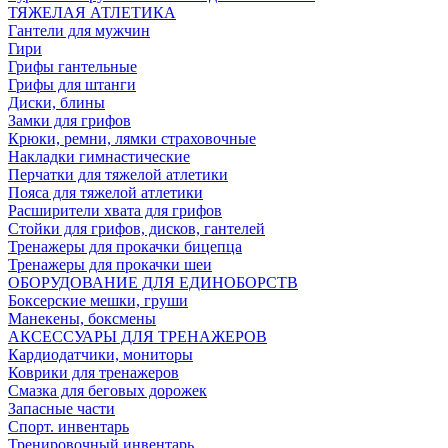
ТЯЖЕЛАЯ АТЛЕТИКА
Гантели для мужчин
Гири
Грифы гантельные
Грифы для штанги
Диски, блины
Замки для грифов
Крюки, ремни, лямки страховочные
Накладки гимнастические
Перчатки для тяжелой атлетики
Пояса для тяжелой атлетики
Расширители хвата для грифов
Стойки для грифов, дисков, гантелей
Тренажеры для прокачки бицепца
Тренажеры для прокачки шеи
ОБОРУДОВАНИЕ ДЛЯ ЕДИНОБОРСТВ
Боксерские мешки, груши
Манекены, боксмены
АКСЕССУАРЫ ДЛЯ ТРЕНАЖЕРОВ
Кардиодатчики, мониторы
Коврики для тренажеров
Смазка для беговых дорожек
Запасные части
Спорт. инвентарь
Тренировочный инвентарь