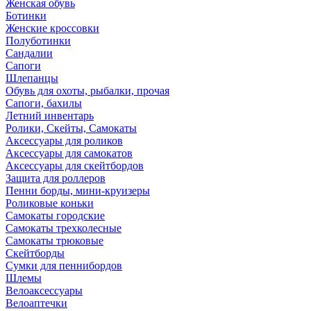
Женская обувь
Ботинки
Женские кроссовки
Полуботинки
Сандалии
Сапоги
Шлепанцы
Обувь для охоты, рыбалки, прочая
Сапоги, бахилы
Летний инвентарь
Ролики, Скейты, Самокаты
Аксессуары для роликов
Аксессуары для самокатов
Аксессуары для скейтбордов
Защита для роллеров
Пенни борды, мини-круизеры
Роликовые коньки
Самокаты городские
Самокаты трехколесные
Самокаты трюковые
Скейтборды
Сумки для пеннибордов
Шлемы
Велоаксессуары
Велоаптечки