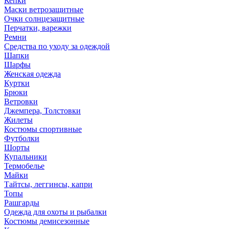
Кепки
Маски ветрозащитные
Очки солнцезащитные
Перчатки, варежки
Ремни
Средства по уходу за одеждой
Шапки
Шарфы
Женская одежда
Куртки
Брюки
Ветровки
Джемпера, Толстовки
Жилеты
Костюмы спортивные
Футболки
Шорты
Купальники
Термобелье
Майки
Тайтсы, леггинсы, капри
Топы
Рашгарды
Одежда для охоты и рыбалки
Костюмы демисезонные