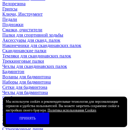
Велорезина
Грипсы
Ключи, Инструмент
Педали
Подножки
Смазки, очистители
Палки для спортивной ходьбы
Аксессуары для сканд. палок
Наконечники для скандинавских палок
Скандинавские палки
Темляки для скандинавских палок
Треккинговые палки
Чехлы для скандинавских палок
Бадминтон
Воланы для бадминтона
Наборы для бадминтона
Сетки для бадминтона
Чехлы для бадминтона
Сапборды
Мы используем cookies и рекомендательные технологии для персонализации
SUP-доски
сервисов и удобства пользователей. Вы можете запретить сохранение cookie в
Насосы для SUP
настройках своего браузера.
Политика использования Cookies
Рем.наборы для SUP
Плавники для SUP
ПРИНЯТЬ
Сидения для SUP
Страховочные лиши