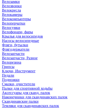
Велозамки
Велозвонки
Велокресла
Велокамеры
Велокомпьютеры
Велоперчатки
Велосумки
Велофонари, фары
Крылья для велосипедов
Насосы велосипедные
Фляги, бутылки
Флягодержатели
Велозапчасти
Велозапчасти, Разное
Велорезина
Грипсы
Ключи, Инструмент
Педали
Подножки
Смазки, очистители
Палки для спортивной ходьбы
Аксессуары для сканд. палок
Наконечники для скандинавских палок
Скандинавские палки
Темляки для скандинавских палок