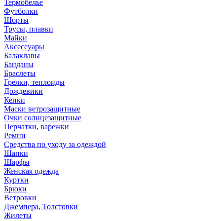
Термобелье
Футболки
Шорты
Трусы, плавки
Майки
Аксессуары
Балаклавы
Банданы
Браслеты
Грелки, теплоиды
Дождевики
Кепки
Маски ветрозащитные
Очки солнцезащитные
Перчатки, варежки
Ремни
Средства по уходу за одеждой
Шапки
Шарфы
Женская одежда
Куртки
Брюки
Ветровки
Джемпера, Толстовки
Жилеты