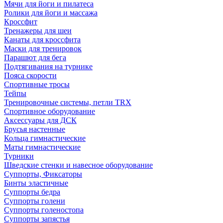
Мячи для йоги и пилатеса
Ролики для йоги и массажа
Кроссфит
Тренажеры для шеи
Канаты для кроссфита
Маски для тренировок
Парашют для бега
Подтягивания на турнике
Пояса скорости
Спортивные тросы
Тейпы
Тренировочные системы, петли TRX
Спортивное оборудование
Аксессуары для ДСК
Брусья настенные
Кольца гимнастические
Маты гимнастические
Турники
Шведские стенки и навесное оборудование
Суппорты, Фиксаторы
Бинты эластичные
Суппорты бедра
Суппорты голени
Суппорты голеностопа
Суппорты запястья