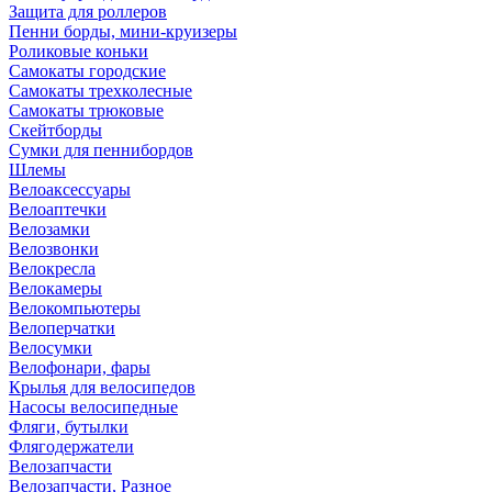
Защита для роллеров
Пенни борды, мини-круизеры
Роликовые коньки
Самокаты городские
Самокаты трехколесные
Самокаты трюковые
Скейтборды
Сумки для пеннибордов
Шлемы
Велоаксессуары
Велоаптечки
Велозамки
Велозвонки
Велокресла
Велокамеры
Велокомпьютеры
Велоперчатки
Велосумки
Велофонари, фары
Крылья для велосипедов
Насосы велосипедные
Фляги, бутылки
Флягодержатели
Велозапчасти
Велозапчасти, Разное