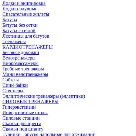
Лодки и экипировка
Лодки надувные
Спасательные жилеты
Батуты
Батуты без сетки
Батуты с сеткой
Лестницы для батутов
Тренажеры
КАРДИОТРЕНАЖЕРЫ
Беговые дорожки
Велотренажеры
Вибромассажеры
Гребные тренажеры
Мини велотренажеры
Сайклы
Спин-байки
Степперы
Эллиптические тренажеры (эллептики)
СИЛОВЫЕ ТРЕНАЖЕРЫ
Гиперэкстензии
Инверсионные столы
Силовые станции
Скамьи для пресса
Скамьи под штангу
Турники - брусья напольные для отжиманий