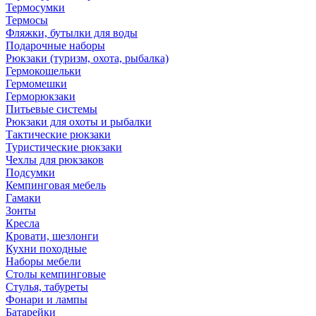
Термосумки
Термосы
Фляжки, бутылки для воды
Подарочные наборы
Рюкзаки (туризм, охота, рыбалка)
Гермокошельки
Гермомешки
Герморюкзаки
Питьевые системы
Рюкзаки для охоты и рыбалки
Тактические рюкзаки
Туристические рюкзаки
Чехлы для рюкзаков
Подсумки
Кемпинговая мебель
Гамаки
Зонты
Кресла
Кровати, шезлонги
Кухни походные
Наборы мебели
Столы кемпинговые
Стулья, табуреты
Фонари и лампы
Батарейки