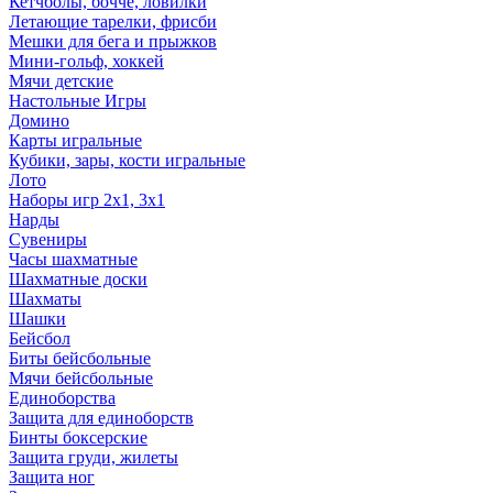
Кетчболы, бочче, ловилки
Летающие тарелки, фрисби
Мешки для бега и прыжков
Мини-гольф, хоккей
Мячи детские
Настольные Игры
Домино
Карты игральные
Кубики, зары, кости игральные
Лото
Наборы игр 2х1, 3х1
Нарды
Сувениры
Часы шахматные
Шахматные доски
Шахматы
Шашки
Бейсбол
Биты бейсбольные
Мячи бейсбольные
Единоборства
Защита для единоборств
Бинты боксерские
Защита груди, жилеты
Защита ног