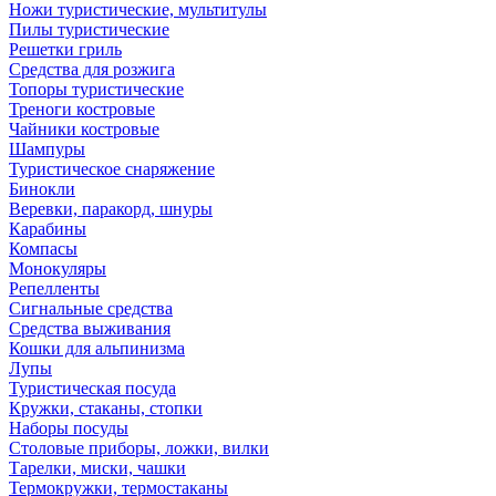
Ножи туристические, мультитулы
Пилы туристические
Решетки гриль
Средства для розжига
Топоры туристические
Треноги костровые
Чайники костровые
Шампуры
Туристическое снаряжение
Бинокли
Веревки, паракорд, шнуры
Карабины
Компасы
Монокуляры
Репелленты
Сигнальные средства
Средства выживания
Кошки для альпинизма
Лупы
Туристическая посуда
Кружки, стаканы, стопки
Наборы посуды
Столовые приборы, ложки, вилки
Тарелки, миски, чашки
Термокружки, термостаканы