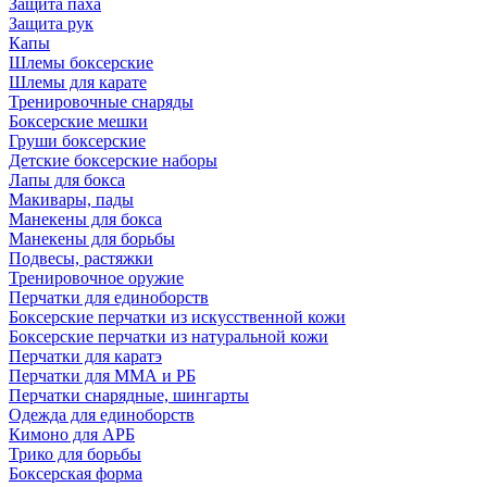
Защита паха
Защита рук
Капы
Шлемы боксерские
Шлемы для карате
Тренировочные снаряды
Боксерские мешки
Груши боксерские
Детские боксерские наборы
Лапы для бокса
Макивары, пады
Манекены для бокса
Манекены для борьбы
Подвесы, растяжки
Тренировочное оружие
Перчатки для единоборств
Боксерские перчатки из искусственной кожи
Боксерские перчатки из натуральной кожи
Перчатки для каратэ
Перчатки для ММА и РБ
Перчатки снарядные, шингарты
Одежда для единоборств
Кимоно для АРБ
Трико для борьбы
Боксерская форма