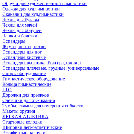
Обручи для художественной гимнастики
Одежда для худ.гимнастики
Скакалки для худ.гимнастики
Чехлы для булавы
Чехлы для мячей
Чехлы для обручей
Чешки и балетки
Эспандеры
Жгуты, ленты, петли
Эспандеры для ног
Эспандеры кистевые
Эспандеры лыжника, боксера, пловца
Эспандеры плечевые, грудные, универсальные
Спорт. оборудование
Гимнастическое оборудование
Кольца гимнастические
ГТО
Дорожки для прыжков
Счетчики для отжиманий
Тумбы, скамьи для измерения гибкости
Макеты оружия
ЛЕГКАЯ АТЛЕТИКА
Стартовые колодки
Шиповки легкоатлетические
Эстафетные палочки