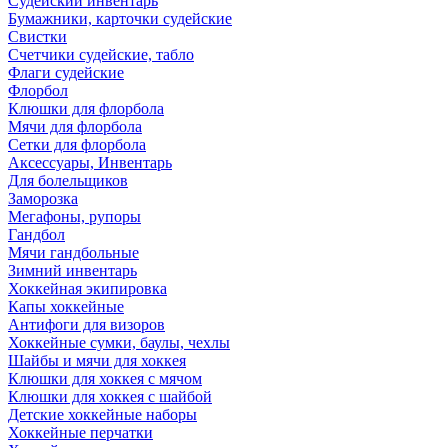
Судейский инвентарь
Бумажники, карточки судейские
Свистки
Счетчики судейские, табло
Флаги судейские
Флорбол
Клюшки для флорбола
Мячи для флорбола
Сетки для флорбола
Аксессуары, Инвентарь
Для болельщиков
Заморозка
Мегафоны, рупоры
Гандбол
Мячи гандбольные
Зимний инвентарь
Хоккейная экипировка
Капы хоккейные
Антифоги для визоров
Хоккейные сумки, баулы, чехлы
Шайбы и мячи для хоккея
Клюшки для хоккея с мячом
Клюшки для хоккея с шайбой
Детские хоккейные наборы
Хоккейные перчатки