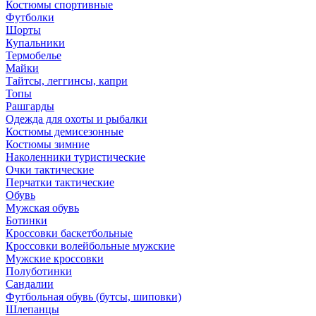
Костюмы спортивные
Футболки
Шорты
Купальники
Термобелье
Майки
Тайтсы, леггинсы, капри
Топы
Рашгарды
Одежда для охоты и рыбалки
Костюмы демисезонные
Костюмы зимние
Наколенники туристические
Очки тактические
Перчатки тактические
Обувь
Мужская обувь
Ботинки
Кроссовки баскетбольные
Кроссовки волейбольные мужские
Мужские кроссовки
Полуботинки
Сандалии
Футбольная обувь (бутсы, шиповки)
Шлепанцы