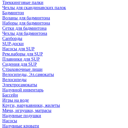
Треккинговые палки
Чехлы для скандинавских палок
Бадминтон
Воланы для бадминтона
Наборы для бадминтона
Сетки для бадминтона
Чехлы для бадминтона
Сапборды
SUP-доски
Насосы для SUP
Рем.наборы для SUP
Плавники для SUP
Сидения для SUP
Страховочные лиши
Велосипеды, Эл.самокаты
Велосипеды
Электросамокаты
Надувной инвентарь
Бассейн
Игры на воде
Круги, нарукавники, жилеты
Мячи, игрушки, матрасы
Надувные подушки
Насосы
Надувные кровати