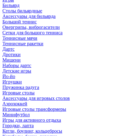
Бильярд
Столы бильярдные
Аксессуары для бильярда
Большой теннис
Овергрипы, виброгасители
Сетки для большого тенниса
Теннисные мячи
Теннисные ракетки
Дартс
Дротики
Мишени
Наборы дартс
Детские игры
Йо-йо
Игрушки
Пружинка радуга
Игровые столы
Аксессуары для игровых столов
Аэрохоккей
Игровые столы трансформеры
Минифутбол
Игры для активного отдыха
Городки, лапта
Кегли, боулинг, кольцебросы