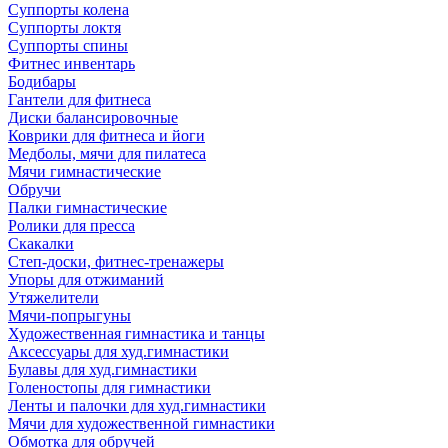
Суппорты колена
Суппорты локтя
Суппорты спины
Фитнес инвентарь
Бодибары
Гантели для фитнеса
Диски балансировочные
Коврики для фитнеса и йоги
Медболы, мячи для пилатеса
Мячи гимнастические
Обручи
Палки гимнастические
Ролики для пресса
Скакалки
Степ-доски, фитнес-тренажеры
Упоры для отжиманий
Утяжелители
Мячи-попрыгуны
Художественная гимнастика и танцы
Аксессуары для худ.гимнастики
Булавы для худ.гимнастики
Голеностопы для гимнастики
Ленты и палочки для худ.гимнастики
Мячи для художественной гимнастики
Обмотка для обручей