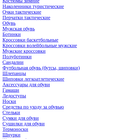
Костюмы зимние
Наколенники туристические
Очки тактические
Перчатки тактические
Обувь
Мужская обувь
Ботинки
Кроссовки баскетбольные
Кроссовки волейбольные мужские
Мужские кроссовки
Полуботинки
Сандалии
Футбольная обувь (бутсы, шиповки)
Шлепанцы
Шиповки легкоатлетические
Аксессуары для обуви
Гамаши
Ледоступы
Носки
Средства по уходу за обувью
Стельки
Сумки для обуви
Сушилки для обуви
Термоноски
Шнурки