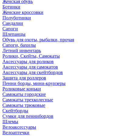
Женская обувь
Ботинки
Женские кроссовки
Полуботинки
Сандалии
Сапоги
Шлепанцы
Обувь для охоты, рыбалки, прочая
Сапоги, бахилы
Летний инвентарь
Ролики, Скейты, Самокаты
Аксессуары для роликов
Аксессуары для самокатов
Аксессуары для скейтбордов
Защита для роллеров
Пенни борды, мини-круизеры
Роликовые коньки
Самокаты городские
Самокаты трехколесные
Самокаты трюковые
Скейтборды
Сумки для пеннибордов
Шлемы
Велоаксессуары
Велоаптечки