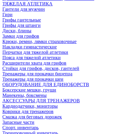
ТЯЖЕЛАЯ АТЛЕТИКА
Гантели для мужчин
Гири
Грифы гантельные
Грифы для штанги
Диски, блины
Замки для грифов
Крюки, ремни, лямки страховочные
Накладки гимнастические
Перчатки для тяжелой атлетики
Пояса для тяжелой атлетики
Расширители хвата для грифов
Стойки для грифов, дисков, гантелей
Тренажеры для прокачки бицепца
Тренажеры для прокачки шеи
ОБОРУДОВАНИЕ ДЛЯ ЕДИНОБОРСТВ
Боксерские мешки, груши
Манекены, боксмены
АКСЕССУАРЫ ДЛЯ ТРЕНАЖЕРОВ
Кардиодатчики, мониторы
Коврики для тренажеров
Смазка для беговых дорожек
Запасные части
Спорт. инвентарь
Тренировочный инвентарь