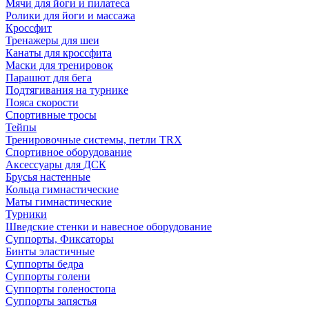
Мячи для йоги и пилатеса
Ролики для йоги и массажа
Кроссфит
Тренажеры для шеи
Канаты для кроссфита
Маски для тренировок
Парашют для бега
Подтягивания на турнике
Пояса скорости
Спортивные тросы
Тейпы
Тренировочные системы, петли TRX
Спортивное оборудование
Аксессуары для ДСК
Брусья настенные
Кольца гимнастические
Маты гимнастические
Турники
Шведские стенки и навесное оборудование
Суппорты, Фиксаторы
Бинты эластичные
Суппорты бедра
Суппорты голени
Суппорты голеностопа
Суппорты запястья