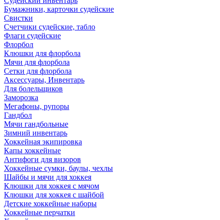
Судейский инвентарь
Бумажники, карточки судейские
Свистки
Счетчики судейские, табло
Флаги судейские
Флорбол
Клюшки для флорбола
Мячи для флорбола
Сетки для флорбола
Аксессуары, Инвентарь
Для болельщиков
Заморозка
Мегафоны, рупоры
Гандбол
Мячи гандбольные
Зимний инвентарь
Хоккейная экипировка
Капы хоккейные
Антифоги для визоров
Хоккейные сумки, баулы, чехлы
Шайбы и мячи для хоккея
Клюшки для хоккея с мячом
Клюшки для хоккея с шайбой
Детские хоккейные наборы
Хоккейные перчатки