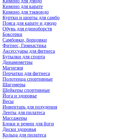
Кимоно для дзюдо
Кимоно для карате
Кимоно для тэквондо
Куртки и шорты для самбо
Пояса для карате и дзюдо
Обувь для единоборств
Боксерки
Самбовки, борцовки
Фитнес, Гимнастика
Аксессуары для фитнеса
Бутылки для спорта
Динамометры
Магнезия
Перчатки для фитнеса
Полотенца спортивные
Шагомеры
Шейкеры спортивные
Йога и здоровье
Весы
Инвентарь для похудения
Ленты для пилатеса
Массажеры
Блоки и ремни для йоги
Диски здоровья
Кольца для пилатеса