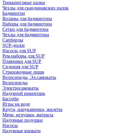
Треккинговые палки
Чехлы для скандинавских палок
Бадминтон
Воланы для бадминтона
Наборы для бадминтона
Сетки для бадминтона
Чехлы для бадминтона
Сапборды
SUP-доски
Насосы для SUP
Рем.наборы для SUP
Плавники для SUP
Сидения для SUP
Страховочные лиши
Велосипеды, Эл.самокаты
Велосипеды
Электросамокаты
Надувной инвентарь
Бассейн
Игры на воде
Круги, нарукавники, жилеты
Мячи, игрушки, матрасы
Надувные подушки
Насосы
Надувные кровати