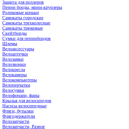
Защита для роллеров
Пенни борды, мини-круизеры
Роликовые коньки
Самокаты городские
Самокаты трехколесные
Самокаты трюковые
Скейтборды
Сумки для пеннибордов
Шлемы
Велоаксессуары
Велоаптечки
Велозамки
Велозвонки
Велокресла
Велокамеры
Велокомпьютеры
Велоперчатки
Велосумки
Велофонари, фары
Крылья для велосипедов
Насосы велосипедные
Фляги, бутылки
Флягодержатели
Велозапчасти
Велозапчасти, Разное