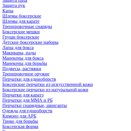
Защита паха
Защита рук
Капы
Шлемы боксерские
Шлемы для карате
Тренировочные снаряды
Боксерские мешки
Груши боксерские
Детские боксерские наборы
Лапы для бокса
Макивары, пады
Манекены для бокса
Манекены для борьбы
Подвесы, растяжки
Тренировочное оружие
Перчатки для единоборств
Боксерские перчатки из искусственной кожи
Боксерские перчатки из натуральной кожи
Перчатки для каратэ
Перчатки для ММА и РБ
Перчатки снарядные, шингарты
Одежда для единоборств
Кимоно для АРБ
Трико для борьбы
Боксерская форма