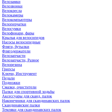
Велозамки
Велозвонки
Велокресла
Велокамеры
Велокомпьютеры
Велоперчатки
Велосумки
Велофонари, фары
Крылья для велосипедов
Насосы велосипедные
Фляги, бутылки
Флягодержатели
Велозапчасти
Велозапчасти, Разное
Велорезина
Грипсы
Ключи, Инструмент
Педали
Подножки
Смазки, очистители
Палки для спортивной ходьбы
Аксессуары для сканд. палок
Наконечники для скандинавских палок
Скандинавские палки
Темляки для скандинавских палок