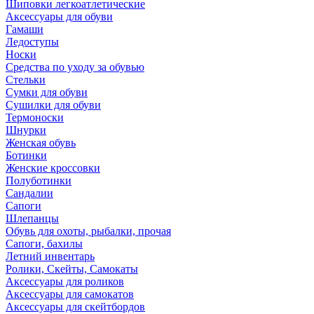
Шиповки легкоатлетические
Аксессуары для обуви
Гамаши
Ледоступы
Носки
Средства по уходу за обувью
Стельки
Сумки для обуви
Сушилки для обуви
Термоноски
Шнурки
Женская обувь
Ботинки
Женские кроссовки
Полуботинки
Сандалии
Сапоги
Шлепанцы
Обувь для охоты, рыбалки, прочая
Сапоги, бахилы
Летний инвентарь
Ролики, Скейты, Самокаты
Аксессуары для роликов
Аксессуары для самокатов
Аксессуары для скейтбордов