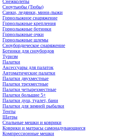
Снежколепы
Сноутьюбы (Тюбы)
Санки, ледянки, мини-лыжи
Горнолыжное снаряжение
Горнолыжные крепления
Горнолыжные ботинки
Горнолыжные очки
Горнолыжные шлемы
Сноубордическое снаряжение
Ботинки для сноубордов
Туризм
Палатки
Аксессуары для палаток
Автоматические палатки
Палатки двухместные
Палатки трехместные
Палатки четырехместные
Палатки большие 5+
Палатки душ, туалет, бани
Палатки для зимней рыбалки
Тенты
Шатры
Спальные мешки и коврики
Коврики и матрасы самонадувающиеся
Компрессионные мешки