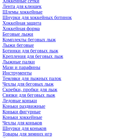
Хоккейные сетки
Лента для клюшек
Шлемы хоккейные
Шнурки для хоккейных ботинок
Хоккейная защита
Хоккейная форма
Беговые лыжи
Комплекты беговых лыж
Лыжи беговые
Ботинки для беговых лыж
Крепления для беговых лыж
Лыжные палки
Мази и парафины
Инструменты
Темляки для лыжных палок
Чехлы для беговых лыж
Скребки, пробки для лыж
Связки для беговых лыж
Ледовые коньки
Коньки раздвижные
Коньки фигурные
Коньки хоккейные
Чехлы для коньков
Шнурки для коньков
Товары для зимних игр