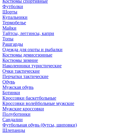
Костюмы спортивные
Футболки
Шорты
Купальники
Термобелье
Майки
Тайтсы, леггинсы, капри
Топы
Рашгарды
Одежда для охоты и рыбалки
Костюмы демисезонные
Костюмы зимние
Наколенники туристические
Очки тактические
Перчатки тактические
Обувь
Мужская обувь
Ботинки
Кроссовки баскетбольные
Кроссовки волейбольные мужские
Мужские кроссовки
Полуботинки
Сандалии
Футбольная обувь (бутсы, шиповки)
Шлепанцы