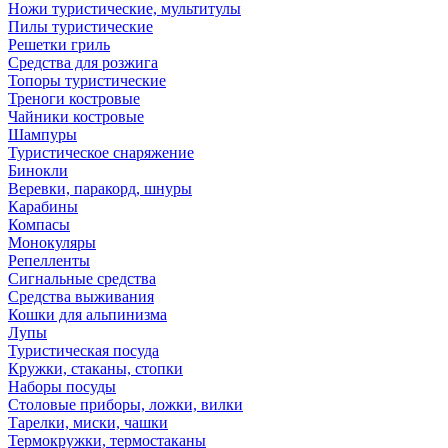
Ножи туристические, мультитулы
Пилы туристические
Решетки гриль
Средства для розжига
Топоры туристические
Треноги костровые
Чайники костровые
Шампуры
Туристическое снаряжение
Бинокли
Веревки, паракорд, шнуры
Карабины
Компасы
Монокуляры
Репелленты
Сигнальные средства
Средства выживания
Кошки для альпинизма
Лупы
Туристическая посуда
Кружки, стаканы, стопки
Наборы посуды
Столовые приборы, ложки, вилки
Тарелки, миски, чашки
Термокружки, термостаканы