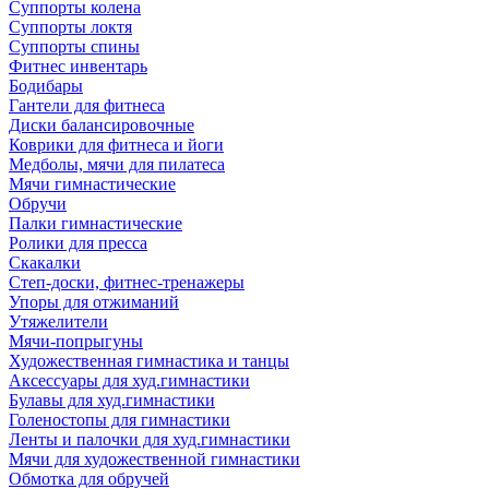
Суппорты колена
Суппорты локтя
Суппорты спины
Фитнес инвентарь
Бодибары
Гантели для фитнеса
Диски балансировочные
Коврики для фитнеса и йоги
Медболы, мячи для пилатеса
Мячи гимнастические
Обручи
Палки гимнастические
Ролики для пресса
Скакалки
Степ-доски, фитнес-тренажеры
Упоры для отжиманий
Утяжелители
Мячи-попрыгуны
Художественная гимнастика и танцы
Аксессуары для худ.гимнастики
Булавы для худ.гимнастики
Голеностопы для гимнастики
Ленты и палочки для худ.гимнастики
Мячи для художественной гимнастики
Обмотка для обручей