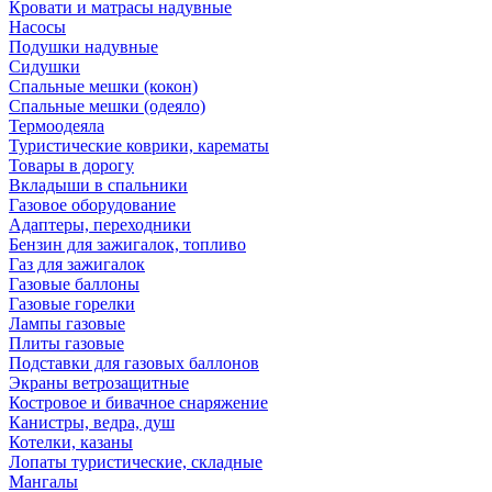
Кровати и матрасы надувные
Насосы
Подушки надувные
Сидушки
Спальные мешки (кокон)
Спальные мешки (одеяло)
Термоодеяла
Туристические коврики, карематы
Товары в дорогу
Вкладыши в спальники
Газовое оборудование
Адаптеры, переходники
Бензин для зажигалок, топливо
Газ для зажигалок
Газовые баллоны
Газовые горелки
Лампы газовые
Плиты газовые
Подставки для газовых баллонов
Экраны ветрозащитные
Костровое и бивачное снаряжение
Канистры, ведра, душ
Котелки, казаны
Лопаты туристические, складные
Мангалы