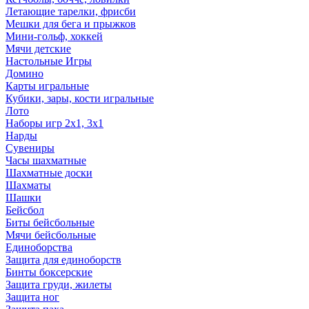
Летающие тарелки, фрисби
Мешки для бега и прыжков
Мини-гольф, хоккей
Мячи детские
Настольные Игры
Домино
Карты игральные
Кубики, зары, кости игральные
Лото
Наборы игр 2х1, 3х1
Нарды
Сувениры
Часы шахматные
Шахматные доски
Шахматы
Шашки
Бейсбол
Биты бейсбольные
Мячи бейсбольные
Единоборства
Защита для единоборств
Бинты боксерские
Защита груди, жилеты
Защита ног