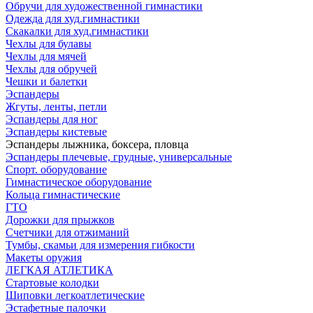
Обручи для художественной гимнастики
Одежда для худ.гимнастики
Скакалки для худ.гимнастики
Чехлы для булавы
Чехлы для мячей
Чехлы для обручей
Чешки и балетки
Эспандеры
Жгуты, ленты, петли
Эспандеры для ног
Эспандеры кистевые
Эспандеры лыжника, боксера, пловца
Эспандеры плечевые, грудные, универсальные
Спорт. оборудование
Гимнастическое оборудование
Кольца гимнастические
ГТО
Дорожки для прыжков
Счетчики для отжиманий
Тумбы, скамьи для измерения гибкости
Макеты оружия
ЛЕГКАЯ АТЛЕТИКА
Стартовые колодки
Шиповки легкоатлетические
Эстафетные палочки