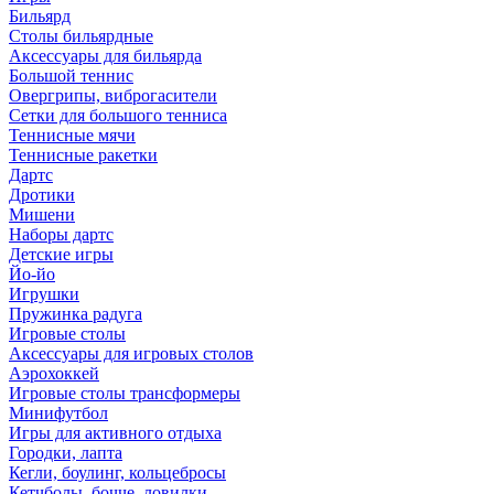
Бильярд
Столы бильярдные
Аксессуары для бильярда
Большой теннис
Овергрипы, виброгасители
Сетки для большого тенниса
Теннисные мячи
Теннисные ракетки
Дартс
Дротики
Мишени
Наборы дартс
Детские игры
Йо-йо
Игрушки
Пружинка радуга
Игровые столы
Аксессуары для игровых столов
Аэрохоккей
Игровые столы трансформеры
Минифутбол
Игры для активного отдыха
Городки, лапта
Кегли, боулинг, кольцебросы
Кетчболы, бочче, ловилки