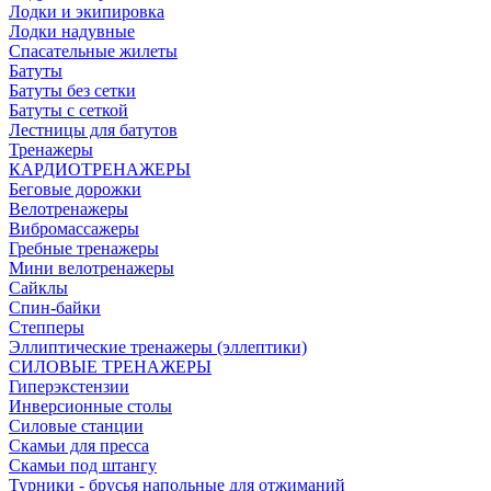
Лодки и экипировка
Лодки надувные
Спасательные жилеты
Батуты
Батуты без сетки
Батуты с сеткой
Лестницы для батутов
Тренажеры
КАРДИОТРЕНАЖЕРЫ
Беговые дорожки
Велотренажеры
Вибромассажеры
Гребные тренажеры
Мини велотренажеры
Сайклы
Спин-байки
Степперы
Эллиптические тренажеры (эллептики)
СИЛОВЫЕ ТРЕНАЖЕРЫ
Гиперэкстензии
Инверсионные столы
Силовые станции
Скамьи для пресса
Скамьи под штангу
Турники - брусья напольные для отжиманий