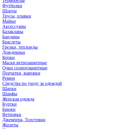
Термобелье
Футболки
Шорты
Трусы, плавки
Майки
Аксессуары
Балаклавы
Банданы
Браслеты
Грелки, теплоиды
Дождевики
Кепки
Маски ветрозащитные
Очки солнцезащитные
Перчатки, варежки
Ремни
Средства по уходу за одеждой
Шапки
Шарфы
Женская одежда
Куртки
Брюки
Ветровки
Джемпера, Толстовки
Жилеты