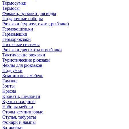
Термосумки
Термосы
Фляжки, бутылки для воды
Подарочные наборы
Рюкзаки (туризм, охота, рыбалка)
Гермокошельки
Гермомешки
Герморюкзаки
Питьевые системы
Рюкзаки для охоты и рыбалки
Тактические рюкзаки
Туристические рюкзаки
Чехлы для рюкзаков
Подсумки
Кемпинговая мебель
Гамаки
Зонты
Кресла
Кровати, шезлонги
Кухни походные
Наборы мебели
Столы кемпинговые
Стулья, табуреты
Фонари и лампы
Батарейки