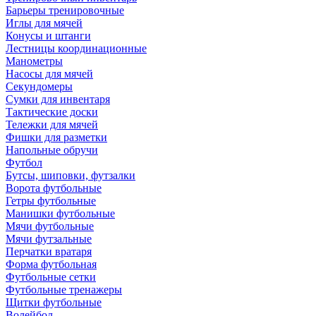
Барьеры тренировочные
Иглы для мячей
Конусы и штанги
Лестницы координационные
Манометры
Насосы для мячей
Секундомеры
Сумки для инвентаря
Тактические доски
Тележки для мячей
Фишки для разметки
Напольные обручи
Футбол
Бутсы, шиповки, футзалки
Ворота футбольные
Гетры футбольные
Манишки футбольные
Мячи футбольные
Мячи футзальные
Перчатки вратаря
Форма футбольная
Футбольные сетки
Футбольные тренажеры
Щитки футбольные
Волейбол