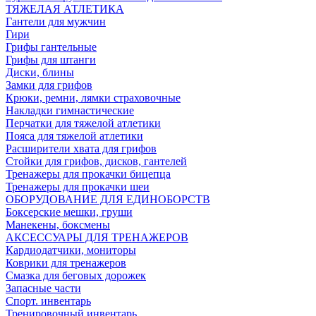
ТЯЖЕЛАЯ АТЛЕТИКА
Гантели для мужчин
Гири
Грифы гантельные
Грифы для штанги
Диски, блины
Замки для грифов
Крюки, ремни, лямки страховочные
Накладки гимнастические
Перчатки для тяжелой атлетики
Пояса для тяжелой атлетики
Расширители хвата для грифов
Стойки для грифов, дисков, гантелей
Тренажеры для прокачки бицепца
Тренажеры для прокачки шеи
ОБОРУДОВАНИЕ ДЛЯ ЕДИНОБОРСТВ
Боксерские мешки, груши
Манекены, боксмены
АКСЕССУАРЫ ДЛЯ ТРЕНАЖЕРОВ
Кардиодатчики, мониторы
Коврики для тренажеров
Смазка для беговых дорожек
Запасные части
Спорт. инвентарь
Тренировочный инвентарь