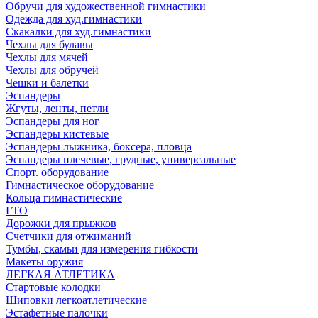
Обручи для художественной гимнастики
Одежда для худ.гимнастики
Скакалки для худ.гимнастики
Чехлы для булавы
Чехлы для мячей
Чехлы для обручей
Чешки и балетки
Эспандеры
Жгуты, ленты, петли
Эспандеры для ног
Эспандеры кистевые
Эспандеры лыжника, боксера, пловца
Эспандеры плечевые, грудные, универсальные
Спорт. оборудование
Гимнастическое оборудование
Кольца гимнастические
ГТО
Дорожки для прыжков
Счетчики для отжиманий
Тумбы, скамьи для измерения гибкости
Макеты оружия
ЛЕГКАЯ АТЛЕТИКА
Стартовые колодки
Шиповки легкоатлетические
Эстафетные палочки