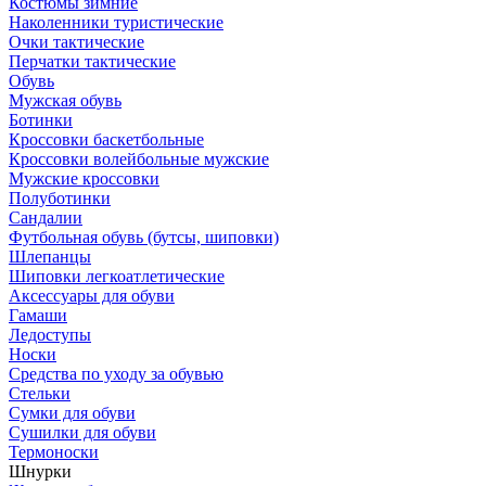
Костюмы зимние
Наколенники туристические
Очки тактические
Перчатки тактические
Обувь
Мужская обувь
Ботинки
Кроссовки баскетбольные
Кроссовки волейбольные мужские
Мужские кроссовки
Полуботинки
Сандалии
Футбольная обувь (бутсы, шиповки)
Шлепанцы
Шиповки легкоатлетические
Аксессуары для обуви
Гамаши
Ледоступы
Носки
Средства по уходу за обувью
Стельки
Сумки для обуви
Сушилки для обуви
Термоноски
Шнурки