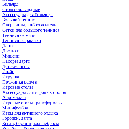
Бильярд
Столы бильярдные
Аксессуары для бильярда
Большой теннис
Овергрипы, виброгасители
Сетки для большого тенниса
Теннисные мячи
Теннисные ракетки
Дартс
Дротики
Мишени
Наборы дартс
Детские игры
Йо-йо
Игрушки
Пружинка радуга
Игровые столы
Аксессуары для игровых столов
Аэрохоккей
Игровые столы трансформеры
Минифутбол
Игры для активного отдыха
Городки, лапта
Кегли, боулинг, кольцебросы
Кетчболы, бочче, ловилки