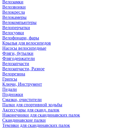
Велозамки
Велозвонки
Велокресла
Велокамеры
Велокомпьютеры
Велоперчатки
Велосумки
Велофонари, фары
Крылья для велосипедов
Насосы велосипедные
Фляги, бутылки
Флягодержатели
Велозапчасти
Велозапчасти, Разное
Велорезина
Грипсы
Ключи, Инструмент
Педали
Подножки
Смазки, очистители
Палки для спортивной ходьбы
Аксессуары для сканд. палок
Наконечники для скандинавских палок
Скандинавские палки
Темляки для скандинавских палок