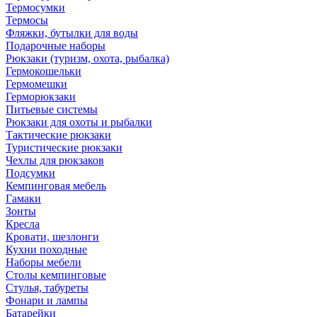
Термосумки
Термосы
Фляжки, бутылки для воды
Подарочные наборы
Рюкзаки (туризм, охота, рыбалка)
Гермокошельки
Гермомешки
Герморюкзаки
Питьевые системы
Рюкзаки для охоты и рыбалки
Тактические рюкзаки
Туристические рюкзаки
Чехлы для рюкзаков
Подсумки
Кемпинговая мебель
Гамаки
Зонты
Кресла
Кровати, шезлонги
Кухни походные
Наборы мебели
Столы кемпинговые
Стулья, табуреты
Фонари и лампы
Батарейки