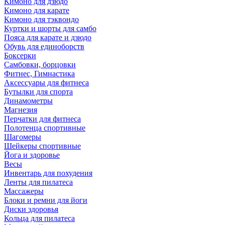
Кимоно для дзюдо
Кимоно для карате
Кимоно для тэквондо
Куртки и шорты для самбо
Пояса для карате и дзюдо
Обувь для единоборств
Боксерки
Самбовки, борцовки
Фитнес, Гимнастика
Аксессуары для фитнеса
Бутылки для спорта
Динамометры
Магнезия
Перчатки для фитнеса
Полотенца спортивные
Шагомеры
Шейкеры спортивные
Йога и здоровье
Весы
Инвентарь для похудения
Ленты для пилатеса
Массажеры
Блоки и ремни для йоги
Диски здоровья
Кольца для пилатеса