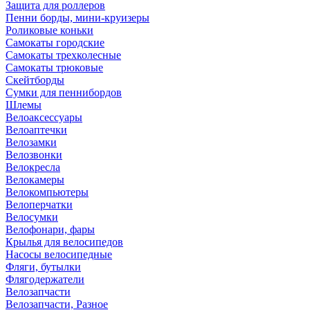
Защита для роллеров
Пенни борды, мини-круизеры
Роликовые коньки
Самокаты городские
Самокаты трехколесные
Самокаты трюковые
Скейтборды
Сумки для пеннибордов
Шлемы
Велоаксессуары
Велоаптечки
Велозамки
Велозвонки
Велокресла
Велокамеры
Велокомпьютеры
Велоперчатки
Велосумки
Велофонари, фары
Крылья для велосипедов
Насосы велосипедные
Фляги, бутылки
Флягодержатели
Велозапчасти
Велозапчасти, Разное