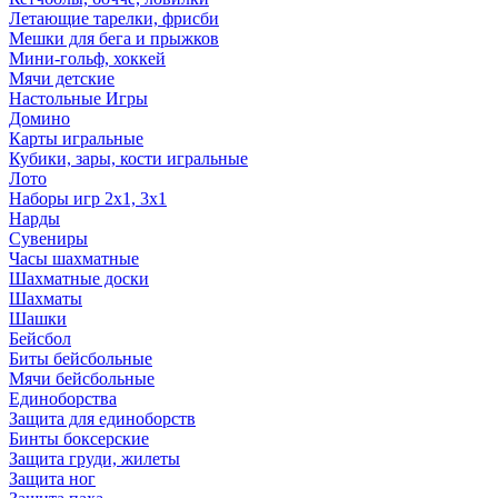
Летающие тарелки, фрисби
Мешки для бега и прыжков
Мини-гольф, хоккей
Мячи детские
Настольные Игры
Домино
Карты игральные
Кубики, зары, кости игральные
Лото
Наборы игр 2х1, 3х1
Нарды
Сувениры
Часы шахматные
Шахматные доски
Шахматы
Шашки
Бейсбол
Биты бейсбольные
Мячи бейсбольные
Единоборства
Защита для единоборств
Бинты боксерские
Защита груди, жилеты
Защита ног