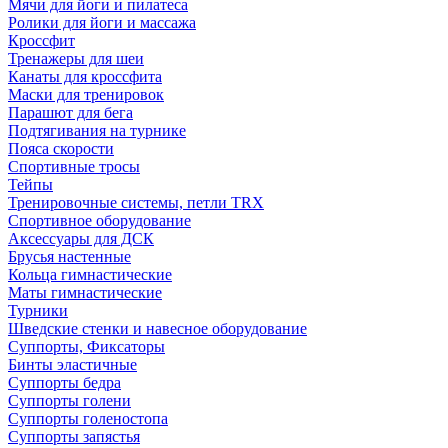
Мячи для йоги и пилатеса
Ролики для йоги и массажа
Кроссфит
Тренажеры для шеи
Канаты для кроссфита
Маски для тренировок
Парашют для бега
Подтягивания на турнике
Пояса скорости
Спортивные тросы
Тейпы
Тренировочные системы, петли TRX
Спортивное оборудование
Аксессуары для ДСК
Брусья настенные
Кольца гимнастические
Маты гимнастические
Турники
Шведские стенки и навесное оборудование
Суппорты, Фиксаторы
Бинты эластичные
Суппорты бедра
Суппорты голени
Суппорты голеностопа
Суппорты запястья