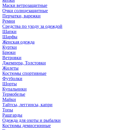
Кепки
Маски ветрозащитные
Очки солнцезащитные
Перчатки, варежки
Ремни
Средства по уходу за одеждой
Шапки
Шарфы
Женская одежда
Куртки
Брюки
Ветровки
Джемпера, Толстовки
Жилеты
Костюмы спортивные
Футболки
Шорты
Купальники
Термобелье
Майки
Тайтсы, леггинсы, капри
Топы
Рашгарды
Одежда для охоты и рыбалки
Костюмы демисезонные