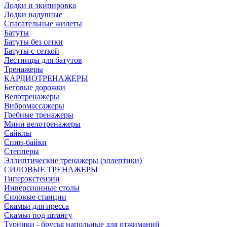
Лодки и экипировка
Лодки надувные
Спасательные жилеты
Батуты
Батуты без сетки
Батуты с сеткой
Лестницы для батутов
Тренажеры
КАРДИОТРЕНАЖЕРЫ
Беговые дорожки
Велотренажеры
Вибромассажеры
Гребные тренажеры
Мини велотренажеры
Сайклы
Спин-байки
Степперы
Эллиптические тренажеры (эллептики)
СИЛОВЫЕ ТРЕНАЖЕРЫ
Гиперэкстензии
Инверсионные столы
Силовые станции
Скамьи для пресса
Скамьи под штангу
Турники - брусья напольные для отжиманий