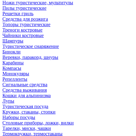
Ножи туристические, мультитулы
Пилы туристические
Решетки гриль
Средства для розжига
Топоры туристические
Треноги костровые
Чайники костровые
Шампуры
Туристическое снаряжение
Бинокли
Веревки, паракорд, шнуры
Карабины
Компасы
Монокуляры
Репелленты
Сигнальные средства
Средства выживания
Кошки для альпинизма
Лупы
Туристическая посуда
Кружки, стаканы, стопки
Наборы посуды
Столовые приборы, ложки, вилки
Тарелки, миски, чашки
Термокружки, термостаканы