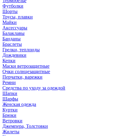
Термобелье
Футболки
Шорты
Трусы, плавки
Майки
Аксессуары
Балаклавы
Банданы
Браслеты
Грелки, теплоиды
Дождевики
Кепки
Маски ветрозащитные
Очки солнцезащитные
Перчатки, варежки
Ремни
Средства по уходу за одеждой
Шапки
Шарфы
Женская одежда
Куртки
Брюки
Ветровки
Джемпера, Толстовки
Жилеты