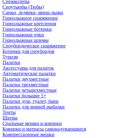
Снежколепы
Сноутьюбы (Тюбы)
Санки, ледянки, мини-лыжи
Горнолыжное снаряжение
Горнолыжные крепления
Горнолыжные ботинки
Горнолыжные очки
Горнолыжные шлемы
Сноубордическое снаряжение
Ботинки для сноубордов
Туризм
Палатки
Аксессуары для палаток
Автоматические палатки
Палатки двухместные
Палатки трехместные
Палатки четырехместные
Палатки большие 5+
Палатки душ, туалет, бани
Палатки для зимней рыбалки
Тенты
Шатры
Спальные мешки и коврики
Коврики и матрасы самонадувающиеся
Компрессионные мешки