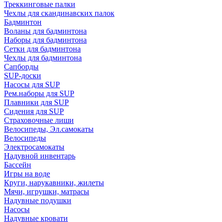
Треккинговые палки
Чехлы для скандинавских палок
Бадминтон
Воланы для бадминтона
Наборы для бадминтона
Сетки для бадминтона
Чехлы для бадминтона
Сапборды
SUP-доски
Насосы для SUP
Рем.наборы для SUP
Плавники для SUP
Сидения для SUP
Страховочные лиши
Велосипеды, Эл.самокаты
Велосипеды
Электросамокаты
Надувной инвентарь
Бассейн
Игры на воде
Круги, нарукавники, жилеты
Мячи, игрушки, матрасы
Надувные подушки
Насосы
Надувные кровати