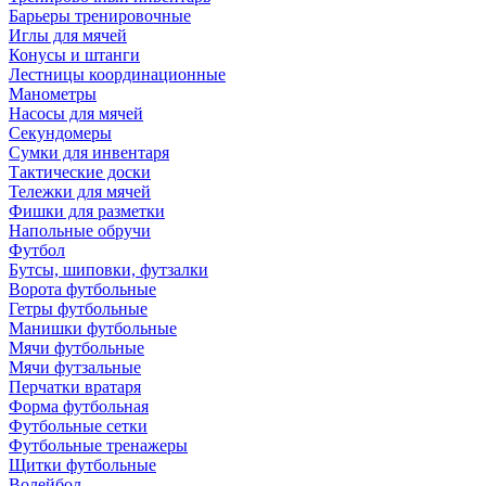
Барьеры тренировочные
Иглы для мячей
Конусы и штанги
Лестницы координационные
Манометры
Насосы для мячей
Секундомеры
Сумки для инвентаря
Тактические доски
Тележки для мячей
Фишки для разметки
Напольные обручи
Футбол
Бутсы, шиповки, футзалки
Ворота футбольные
Гетры футбольные
Манишки футбольные
Мячи футбольные
Мячи футзальные
Перчатки вратаря
Форма футбольная
Футбольные сетки
Футбольные тренажеры
Щитки футбольные
Волейбол