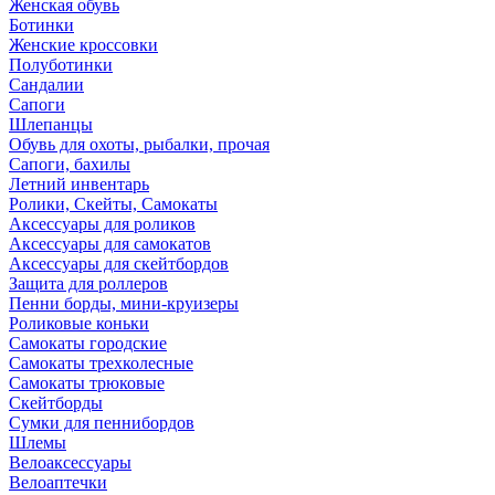
Женская обувь
Ботинки
Женские кроссовки
Полуботинки
Сандалии
Сапоги
Шлепанцы
Обувь для охоты, рыбалки, прочая
Сапоги, бахилы
Летний инвентарь
Ролики, Скейты, Самокаты
Аксессуары для роликов
Аксессуары для самокатов
Аксессуары для скейтбордов
Защита для роллеров
Пенни борды, мини-круизеры
Роликовые коньки
Самокаты городские
Самокаты трехколесные
Самокаты трюковые
Скейтборды
Сумки для пеннибордов
Шлемы
Велоаксессуары
Велоаптечки