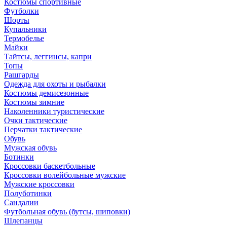
Костюмы спортивные
Футболки
Шорты
Купальники
Термобелье
Майки
Тайтсы, леггинсы, капри
Топы
Рашгарды
Одежда для охоты и рыбалки
Костюмы демисезонные
Костюмы зимние
Наколенники туристические
Очки тактические
Перчатки тактические
Обувь
Мужская обувь
Ботинки
Кроссовки баскетбольные
Кроссовки волейбольные мужские
Мужские кроссовки
Полуботинки
Сандалии
Футбольная обувь (бутсы, шиповки)
Шлепанцы