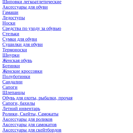
Шиповки легкоатлетические
Аксессуары для обуви
Гамаши
Ледоступы
Носки
Средства по уходу за обувью
Стельки
Сумки для обуви
Сушилки для обуви
Термоноски
Шнурки
Женская обувь
Ботинки
Женские кроссовки
Полуботинки
Сандалии
Сапоги
Шлепанцы
Обувь для охоты, рыбалки, прочая
Сапоги, бахилы
Летний инвентарь
Ролики, Скейты, Самокаты
Аксессуары для роликов
Аксессуары для самокатов
Аксессуары для скейтбордов