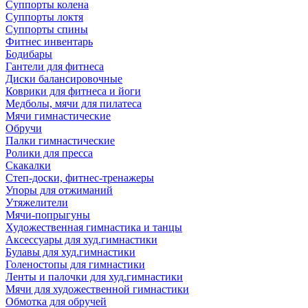
Суппорты колена
Суппорты локтя
Суппорты спины
Фитнес инвентарь
Бодибары
Гантели для фитнеса
Диски балансировочные
Коврики для фитнеса и йоги
Медболы, мячи для пилатеса
Мячи гимнастические
Обручи
Палки гимнастические
Ролики для пресса
Скакалки
Степ-доски, фитнес-тренажеры
Упоры для отжиманий
Утяжелители
Мячи-попрыгуны
Художественная гимнастика и танцы
Аксессуары для худ.гимнастики
Булавы для худ.гимнастики
Голеностопы для гимнастики
Ленты и палочки для худ.гимнастики
Мячи для художественной гимнастики
Обмотка для обручей