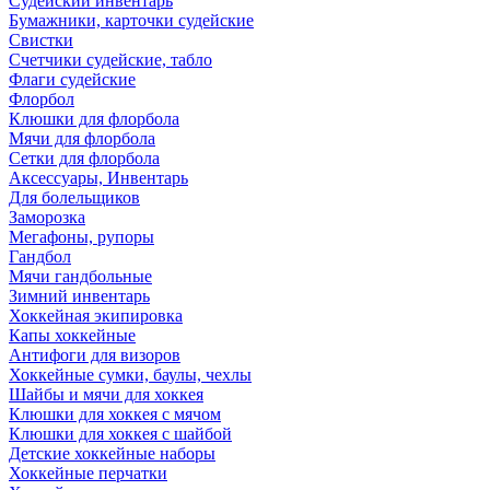
Судейский инвентарь
Бумажники, карточки судейские
Свистки
Счетчики судейские, табло
Флаги судейские
Флорбол
Клюшки для флорбола
Мячи для флорбола
Сетки для флорбола
Аксессуары, Инвентарь
Для болельщиков
Заморозка
Мегафоны, рупоры
Гандбол
Мячи гандбольные
Зимний инвентарь
Хоккейная экипировка
Капы хоккейные
Антифоги для визоров
Хоккейные сумки, баулы, чехлы
Шайбы и мячи для хоккея
Клюшки для хоккея с мячом
Клюшки для хоккея с шайбой
Детские хоккейные наборы
Хоккейные перчатки