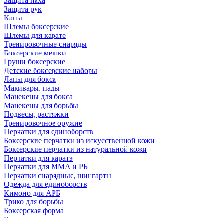
Защита паха
Защита рук
Капы
Шлемы боксерские
Шлемы для карате
Тренировочные снаряды
Боксерские мешки
Груши боксерские
Детские боксерские наборы
Лапы для бокса
Макивары, пады
Манекены для бокса
Манекены для борьбы
Подвесы, растяжки
Тренировочное оружие
Перчатки для единоборств
Боксерские перчатки из искусственной кожи
Боксерские перчатки из натуральной кожи
Перчатки для каратэ
Перчатки для ММА и РБ
Перчатки снарядные, шингарты
Одежда для единоборств
Кимоно для АРБ
Трико для борьбы
Боксерская форма