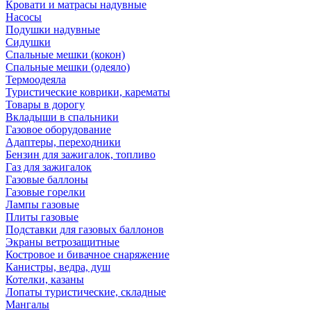
Кровати и матрасы надувные
Насосы
Подушки надувные
Сидушки
Спальные мешки (кокон)
Спальные мешки (одеяло)
Термоодеяла
Туристические коврики, карематы
Товары в дорогу
Вкладыши в спальники
Газовое оборудование
Адаптеры, переходники
Бензин для зажигалок, топливо
Газ для зажигалок
Газовые баллоны
Газовые горелки
Лампы газовые
Плиты газовые
Подставки для газовых баллонов
Экраны ветрозащитные
Костровое и бивачное снаряжение
Канистры, ведра, душ
Котелки, казаны
Лопаты туристические, складные
Мангалы