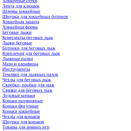
Хоккейные сетки
Лента для клюшек
Шлемы хоккейные
Шнурки для хоккейных ботинок
Хоккейная защита
Хоккейная форма
Беговые лыжи
Комплекты беговых лыж
Лыжи беговые
Ботинки для беговых лыж
Крепления для беговых лыж
Лыжные палки
Мази и парафины
Инструменты
Темляки для лыжных палок
Чехлы для беговых лыж
Скребки, пробки для лыж
Связки для беговых лыж
Ледовые коньки
Коньки раздвижные
Коньки фигурные
Коньки хоккейные
Чехлы для коньков
Шнурки для коньков
Товары для зимних игр