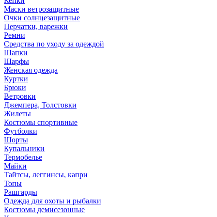
Кепки
Маски ветрозащитные
Очки солнцезащитные
Перчатки, варежки
Ремни
Средства по уходу за одеждой
Шапки
Шарфы
Женская одежда
Куртки
Брюки
Ветровки
Джемпера, Толстовки
Жилеты
Костюмы спортивные
Футболки
Шорты
Купальники
Термобелье
Майки
Тайтсы, леггинсы, капри
Топы
Рашгарды
Одежда для охоты и рыбалки
Костюмы демисезонные