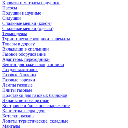
Кровати и матрасы надувные
Насосы
Подушки надувные
Сидушки
Спальные мешки (кокон)
Спальные мешки (одеяло)
Термоодеяла
Туристические коврики, карематы
Товары в дорогу
Вкладыши в спальники
Газовое оборудование
Адаптеры, переходники
Бензин для зажигалок, топливо
Газ для зажигалок
Газовые баллоны
Газовые горелки
Лампы газовые
Плиты газовые
Подставки для газовых баллонов
Экраны ветрозащитные
Костровое и бивачное снаряжение
Канистры, ведра, душ
Котелки, казаны
Лопаты туристические, складные
Мангалы