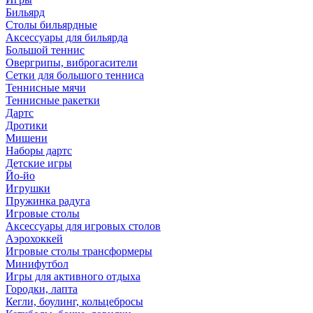
Бильярд
Столы бильярдные
Аксессуары для бильярда
Большой теннис
Овергрипы, виброгасители
Сетки для большого тенниса
Теннисные мячи
Теннисные ракетки
Дартс
Дротики
Мишени
Наборы дартс
Детские игры
Йо-йо
Игрушки
Пружинка радуга
Игровые столы
Аксессуары для игровых столов
Аэрохоккей
Игровые столы трансформеры
Минифутбол
Игры для активного отдыха
Городки, лапта
Кегли, боулинг, кольцебросы