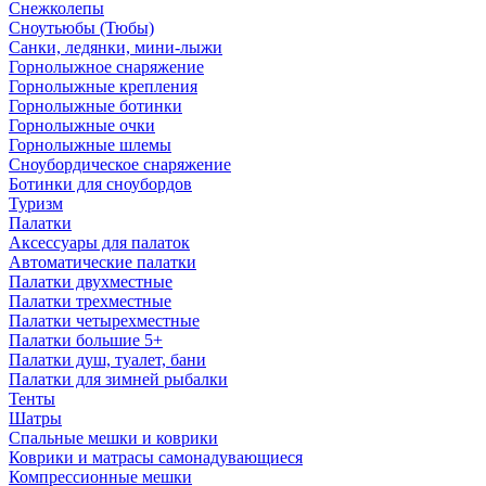
Снежколепы
Сноутьюбы (Тюбы)
Санки, ледянки, мини-лыжи
Горнолыжное снаряжение
Горнолыжные крепления
Горнолыжные ботинки
Горнолыжные очки
Горнолыжные шлемы
Сноубордическое снаряжение
Ботинки для сноубордов
Туризм
Палатки
Аксессуары для палаток
Автоматические палатки
Палатки двухместные
Палатки трехместные
Палатки четырехместные
Палатки большие 5+
Палатки душ, туалет, бани
Палатки для зимней рыбалки
Тенты
Шатры
Спальные мешки и коврики
Коврики и матрасы самонадувающиеся
Компрессионные мешки