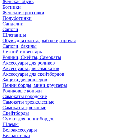
Женская обувь
Ботинки
Женские кроссовки
Полуботинки
Сандалии
Сапоги
Шлепанцы
Обувь для охоты, рыбалки, прочая
Сапоги, бахилы
Летний инвентарь
Ролики, Скейты, Самокаты
Аксессуары для роликов
Аксессуары для самокатов
Аксессуары для скейтбордов
Защита для роллеров
Пенни борды, мини-круизеры
Роликовые коньки
Самокаты городские
Самокаты трехколесные
Самокаты трюковые
Скейтборды
Сумки для пеннибордов
Шлемы
Велоаксессуары
Велоаптечки