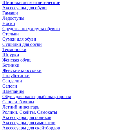
Шиповки легкоатлетические
Аксессуары для обуви
Гамаши
Ледоступы
Носки
Средства по уходу за обувью
Стельки
Сумки для обуви
Сушилки для обуви
Термоноски
Шнурки
Женская обувь
Ботинки
Женские кроссовки
Полуботинки
Сандалии
Сапоги
Шлепанцы
Обувь для охоты, рыбалки, прочая
Сапоги, бахилы
Летний инвентарь
Ролики, Скейты, Самокаты
Аксессуары для роликов
Аксессуары для самокатов
Аксессуары для скейтбордов