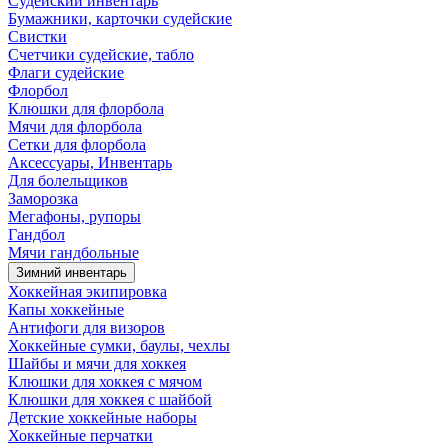
Судейский инвентарь
Бумажники, карточки судейские
Свистки
Счетчики судейские, табло
Флаги судейские
Флорбол
Клюшки для флорбола
Мячи для флорбола
Сетки для флорбола
Аксессуары, Инвентарь
Для болельщиков
Заморозка
Мегафоны, рупоры
Гандбол
Мячи гандбольные
Зимний инвентарь
Хоккейная экипировка
Капы хоккейные
Антифоги для визоров
Хоккейные сумки, баулы, чехлы
Шайбы и мячи для хоккея
Клюшки для хоккея с мячом
Клюшки для хоккея с шайбой
Детские хоккейные наборы
Хоккейные перчатки