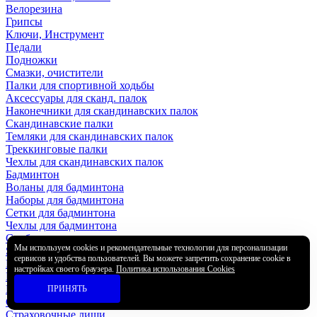
Велорезина
Грипсы
Ключи, Инструмент
Педали
Подножки
Смазки, очистители
Палки для спортивной ходьбы
Аксессуары для сканд. палок
Наконечники для скандинавских палок
Скандинавские палки
Темляки для скандинавских палок
Треккинговые палки
Чехлы для скандинавских палок
Бадминтон
Воланы для бадминтона
Наборы для бадминтона
Сетки для бадминтона
Чехлы для бадминтона
Сапборды
Мы используем cookies и рекомендательные технологии для персонализации
SUP-доски
сервисов и удобства пользователей. Вы можете запретить сохранение cookie в
Насосы для SUP
настройках своего браузера.
Политика использования Cookies
Рем.наборы для SUP
Плавники для SUP
ПРИНЯТЬ
Сидения для SUP
Страховочные лиши