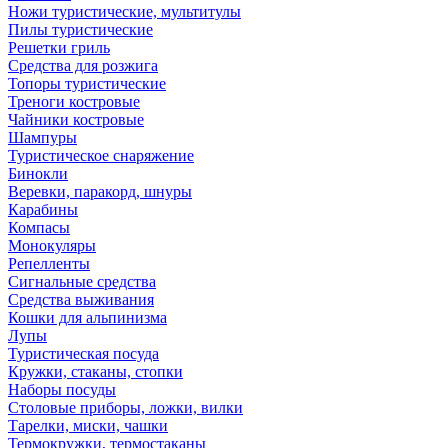
Ножи туристические, мультитулы
Пилы туристические
Решетки гриль
Средства для розжига
Топоры туристические
Треноги костровые
Чайники костровые
Шампуры
Туристическое снаряжение
Бинокли
Веревки, паракорд, шнуры
Карабины
Компасы
Монокуляры
Репелленты
Сигнальные средства
Средства выживания
Кошки для альпинизма
Лупы
Туристическая посуда
Кружки, стаканы, стопки
Наборы посуды
Столовые приборы, ложки, вилки
Тарелки, миски, чашки
Термокружки, термостаканы