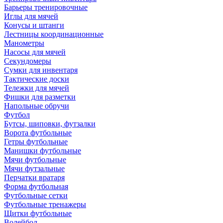
Барьеры тренировочные
Иглы для мячей
Конусы и штанги
Лестницы координационные
Манометры
Насосы для мячей
Секундомеры
Сумки для инвентаря
Тактические доски
Тележки для мячей
Фишки для разметки
Напольные обручи
Футбол
Бутсы, шиповки, футзалки
Ворота футбольные
Гетры футбольные
Манишки футбольные
Мячи футбольные
Мячи футзальные
Перчатки вратаря
Форма футбольная
Футбольные сетки
Футбольные тренажеры
Щитки футбольные
Волейбол