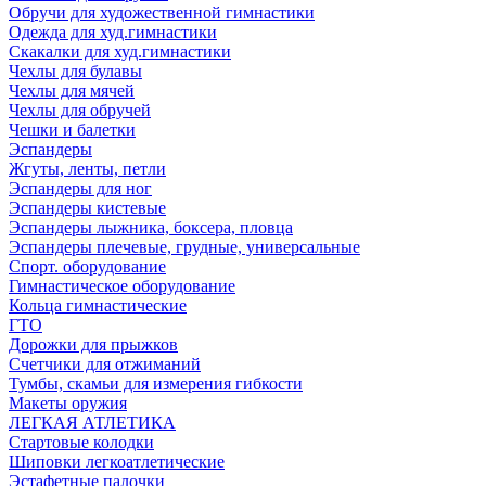
Обручи для художественной гимнастики
Одежда для худ.гимнастики
Скакалки для худ.гимнастики
Чехлы для булавы
Чехлы для мячей
Чехлы для обручей
Чешки и балетки
Эспандеры
Жгуты, ленты, петли
Эспандеры для ног
Эспандеры кистевые
Эспандеры лыжника, боксера, пловца
Эспандеры плечевые, грудные, универсальные
Спорт. оборудование
Гимнастическое оборудование
Кольца гимнастические
ГТО
Дорожки для прыжков
Счетчики для отжиманий
Тумбы, скамьи для измерения гибкости
Макеты оружия
ЛЕГКАЯ АТЛЕТИКА
Стартовые колодки
Шиповки легкоатлетические
Эстафетные палочки