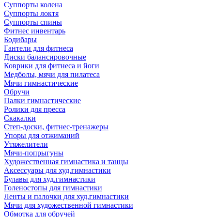
Суппорты колена
Суппорты локтя
Суппорты спины
Фитнес инвентарь
Бодибары
Гантели для фитнеса
Диски балансировочные
Коврики для фитнеса и йоги
Медболы, мячи для пилатеса
Мячи гимнастические
Обручи
Палки гимнастические
Ролики для пресса
Скакалки
Степ-доски, фитнес-тренажеры
Упоры для отжиманий
Утяжелители
Мячи-попрыгуны
Художественная гимнастика и танцы
Аксессуары для худ.гимнастики
Булавы для худ.гимнастики
Голеностопы для гимнастики
Ленты и палочки для худ.гимнастики
Мячи для художественной гимнастики
Обмотка для обручей