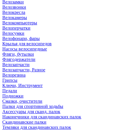
Велозамки
Велозвонки
Велокресла
Велокамеры
Велокомпьютеры
Велоперчатки
Велосумки
Велофонари, фары
Крылья для велосипедов
Насосы велосипедные
Фляги, бутылки
Флягодержатели
Велозапчасти
Велозапчасти, Разное
Велорезина
Грипсы
Ключи, Инструмент
Педали
Подножки
Смазки, очистители
Палки для спортивной ходьбы
Аксессуары для сканд. палок
Наконечники для скандинавских палок
Скандинавские палки
Темляки для скандинавских палок