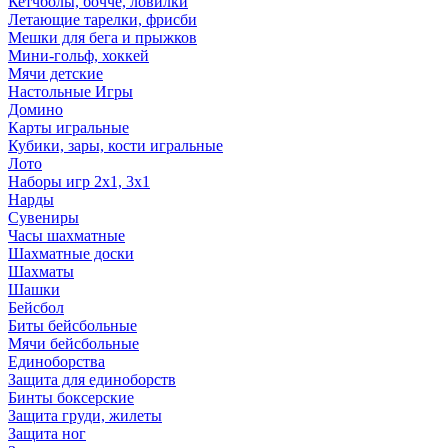
Кетчболы, бочче, ловилки
Летающие тарелки, фрисби
Мешки для бега и прыжков
Мини-гольф, хоккей
Мячи детские
Настольные Игры
Домино
Карты игральные
Кубики, зары, кости игральные
Лото
Наборы игр 2х1, 3х1
Нарды
Сувениры
Часы шахматные
Шахматные доски
Шахматы
Шашки
Бейсбол
Биты бейсбольные
Мячи бейсбольные
Единоборства
Защита для единоборств
Бинты боксерские
Защита груди, жилеты
Защита ног