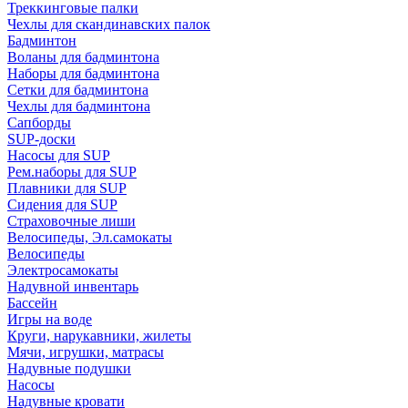
Треккинговые палки
Чехлы для скандинавских палок
Бадминтон
Воланы для бадминтона
Наборы для бадминтона
Сетки для бадминтона
Чехлы для бадминтона
Сапборды
SUP-доски
Насосы для SUP
Рем.наборы для SUP
Плавники для SUP
Сидения для SUP
Страховочные лиши
Велосипеды, Эл.самокаты
Велосипеды
Электросамокаты
Надувной инвентарь
Бассейн
Игры на воде
Круги, нарукавники, жилеты
Мячи, игрушки, матрасы
Надувные подушки
Насосы
Надувные кровати