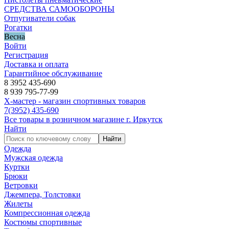
СРЕДСТВА САМООБОРОНЫ
Отпугиватели собак
Рогатки
Весна
Войти
Регистрация
Доставка и оплата
Гарантийное обслуживание
8 3952 435-690
8 939 795-77-99
Х-мастер - магазин спортивных товаров
7
(3952)
435-690
Все товары в розничном магазине г. Иркутск
Найти
Найти
Одежда
Мужская одежда
Куртки
Брюки
Ветровки
Джемпера, Толстовки
Жилеты
Компрессионная одежда
Костюмы спортивные