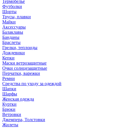
Термобелье
Футболки
Шорты
Трусы, плавки
Майки
Аксессуары
Балаклавы
Банданы
Браслеты
Грелки, теплоиды
Дождевики
Кепки
Маски ветрозащитные
Очки солнцезащитные
Перчатки, варежки
Ремни
Средства по уходу за одеждой
Шапки
Шарфы
Женская одежда
Куртки
Брюки
Ветровки
Джемпера, Толстовки
Жилеты