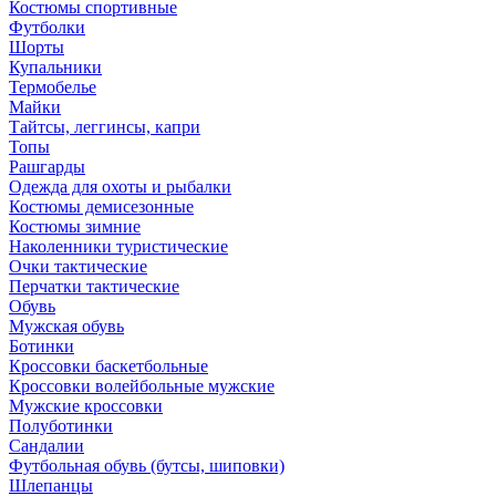
Костюмы спортивные
Футболки
Шорты
Купальники
Термобелье
Майки
Тайтсы, леггинсы, капри
Топы
Рашгарды
Одежда для охоты и рыбалки
Костюмы демисезонные
Костюмы зимние
Наколенники туристические
Очки тактические
Перчатки тактические
Обувь
Мужская обувь
Ботинки
Кроссовки баскетбольные
Кроссовки волейбольные мужские
Мужские кроссовки
Полуботинки
Сандалии
Футбольная обувь (бутсы, шиповки)
Шлепанцы