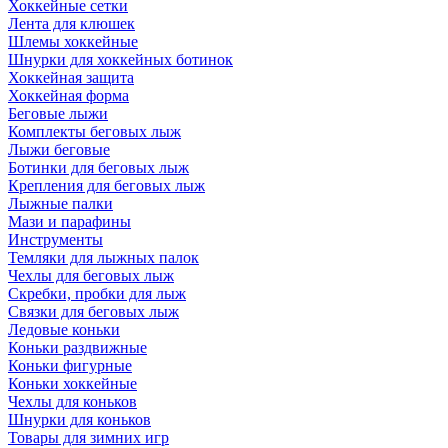
Хоккейные сетки
Лента для клюшек
Шлемы хоккейные
Шнурки для хоккейных ботинок
Хоккейная защита
Хоккейная форма
Беговые лыжи
Комплекты беговых лыж
Лыжи беговые
Ботинки для беговых лыж
Крепления для беговых лыж
Лыжные палки
Мази и парафины
Инструменты
Темляки для лыжных палок
Чехлы для беговых лыж
Скребки, пробки для лыж
Связки для беговых лыж
Ледовые коньки
Коньки раздвижные
Коньки фигурные
Коньки хоккейные
Чехлы для коньков
Шнурки для коньков
Товары для зимних игр