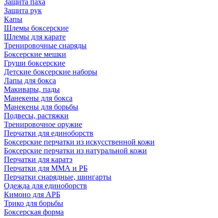
Защита паха
Защита рук
Капы
Шлемы боксерские
Шлемы для карате
Тренировочные снаряды
Боксерские мешки
Груши боксерские
Детские боксерские наборы
Лапы для бокса
Макивары, пады
Манекены для бокса
Манекены для борьбы
Подвесы, растяжки
Тренировочное оружие
Перчатки для единоборств
Боксерские перчатки из искусственной кожи
Боксерские перчатки из натуральной кожи
Перчатки для каратэ
Перчатки для ММА и РБ
Перчатки снарядные, шингарты
Одежда для единоборств
Кимоно для АРБ
Трико для борьбы
Боксерская форма