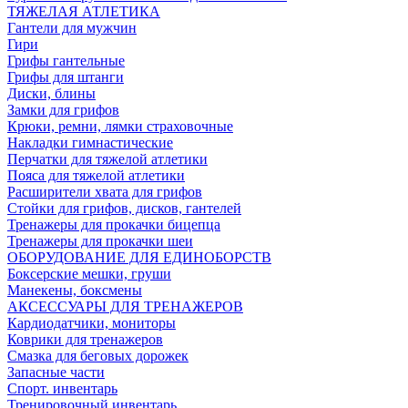
ТЯЖЕЛАЯ АТЛЕТИКА
Гантели для мужчин
Гири
Грифы гантельные
Грифы для штанги
Диски, блины
Замки для грифов
Крюки, ремни, лямки страховочные
Накладки гимнастические
Перчатки для тяжелой атлетики
Пояса для тяжелой атлетики
Расширители хвата для грифов
Стойки для грифов, дисков, гантелей
Тренажеры для прокачки бицепца
Тренажеры для прокачки шеи
ОБОРУДОВАНИЕ ДЛЯ ЕДИНОБОРСТВ
Боксерские мешки, груши
Манекены, боксмены
АКСЕССУАРЫ ДЛЯ ТРЕНАЖЕРОВ
Кардиодатчики, мониторы
Коврики для тренажеров
Смазка для беговых дорожек
Запасные части
Спорт. инвентарь
Тренировочный инвентарь