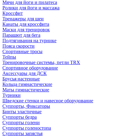
Мячи для йоги и пилатеса
Ролики для йоги и массажа
Кроссфит
Тренажеры для шеи
Канаты для кроссфита
Маски для тренировок
Парашют для бега
Подтягивания на турнике
Пояса скорости
Спортивные тросы
Тейпы
Тренировочные системы, петли TRX
Спортивное оборудование
Аксессуары для ДСК
Брусья настенные
Кольца гимнастические
Маты гимнастические
Турники
Шведские стенки и навесное оборудование
Суппорты, Фиксаторы
Бинты эластичные
Суппорты бедра
Суппорты голени
Суппорты голеностопа
Суппорты запястья