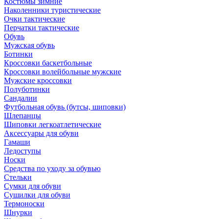
Костюмы зимние
Наколенники туристические
Очки тактические
Перчатки тактические
Обувь
Мужская обувь
Ботинки
Кроссовки баскетбольные
Кроссовки волейбольные мужские
Мужские кроссовки
Полуботинки
Сандалии
Футбольная обувь (бутсы, шиповки)
Шлепанцы
Шиповки легкоатлетические
Аксессуары для обуви
Гамаши
Ледоступы
Носки
Средства по уходу за обувью
Стельки
Сумки для обуви
Сушилки для обуви
Термоноски
Шнурки