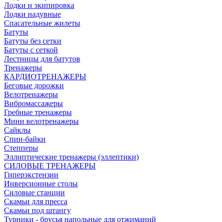
Лодки и экипировка
Лодки надувные
Спасательные жилеты
Батуты
Батуты без сетки
Батуты с сеткой
Лестницы для батутов
Тренажеры
КАРДИОТРЕНАЖЕРЫ
Беговые дорожки
Велотренажеры
Вибромассажеры
Гребные тренажеры
Мини велотренажеры
Сайклы
Спин-байки
Степперы
Эллиптические тренажеры (эллептики)
СИЛОВЫЕ ТРЕНАЖЕРЫ
Гиперэкстензии
Инверсионные столы
Силовые станции
Скамьи для пресса
Скамьи под штангу
Турники - брусья напольные для отжиманий