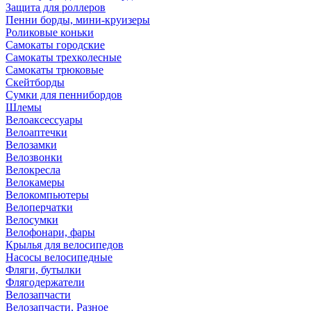
Защита для роллеров
Пенни борды, мини-круизеры
Роликовые коньки
Самокаты городские
Самокаты трехколесные
Самокаты трюковые
Скейтборды
Сумки для пеннибордов
Шлемы
Велоаксессуары
Велоаптечки
Велозамки
Велозвонки
Велокресла
Велокамеры
Велокомпьютеры
Велоперчатки
Велосумки
Велофонари, фары
Крылья для велосипедов
Насосы велосипедные
Фляги, бутылки
Флягодержатели
Велозапчасти
Велозапчасти, Разное