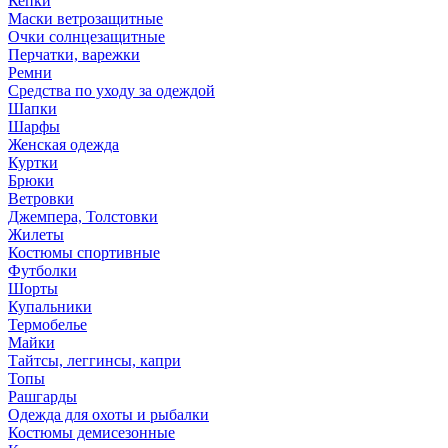
Кепки
Маски ветрозащитные
Очки солнцезащитные
Перчатки, варежки
Ремни
Средства по уходу за одеждой
Шапки
Шарфы
Женская одежда
Куртки
Брюки
Ветровки
Джемпера, Толстовки
Жилеты
Костюмы спортивные
Футболки
Шорты
Купальники
Термобелье
Майки
Тайтсы, леггинсы, капри
Топы
Рашгарды
Одежда для охоты и рыбалки
Костюмы демисезонные