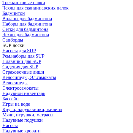
Треккинговые палки
Чехлы для скандинавских палок
Бадминтон
Воланы для бадминтона
Наборы для бадминтона
Сетки для бадминтона
Чехлы для бадминтона
Сапборды
SUP-доски
Насосы для SUP
Рем.наборы для SUP
Плавники для SUP
Сидения для SUP
Страховочные лиши
Велосипеды, Эл.самокаты
Велосипеды
Электросамокаты
Надувной инвентарь
Бассейн
Игры на воде
Круги, нарукавники, жилеты
Мячи, игрушки, матрасы
Надувные подушки
Насосы
Надувные кровати