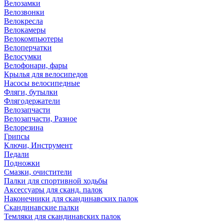
Велозамки
Велозвонки
Велокресла
Велокамеры
Велокомпьютеры
Велоперчатки
Велосумки
Велофонари, фары
Крылья для велосипедов
Насосы велосипедные
Фляги, бутылки
Флягодержатели
Велозапчасти
Велозапчасти, Разное
Велорезина
Грипсы
Ключи, Инструмент
Педали
Подножки
Смазки, очистители
Палки для спортивной ходьбы
Аксессуары для сканд. палок
Наконечники для скандинавских палок
Скандинавские палки
Темляки для скандинавских палок