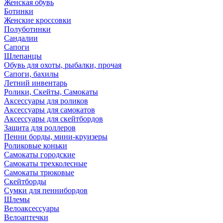
Женская обувь
Ботинки
Женские кроссовки
Полуботинки
Сандалии
Сапоги
Шлепанцы
Обувь для охоты, рыбалки, прочая
Сапоги, бахилы
Летний инвентарь
Ролики, Скейты, Самокаты
Аксессуары для роликов
Аксессуары для самокатов
Аксессуары для скейтбордов
Защита для роллеров
Пенни борды, мини-круизеры
Роликовые коньки
Самокаты городские
Самокаты трехколесные
Самокаты трюковые
Скейтборды
Сумки для пеннибордов
Шлемы
Велоаксессуары
Велоаптечки