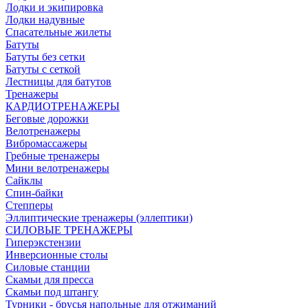
Лодки и экипировка
Лодки надувные
Спасательные жилеты
Батуты
Батуты без сетки
Батуты с сеткой
Лестницы для батутов
Тренажеры
КАРДИОТРЕНАЖЕРЫ
Беговые дорожки
Велотренажеры
Вибромассажеры
Гребные тренажеры
Мини велотренажеры
Сайклы
Спин-байки
Степперы
Эллиптические тренажеры (эллептики)
СИЛОВЫЕ ТРЕНАЖЕРЫ
Гиперэкстензии
Инверсионные столы
Силовые станции
Скамьи для пресса
Скамьи под штангу
Турники - брусья напольные для отжиманий