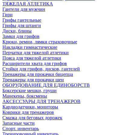
ТЯЖЕЛАЯ АТЛЕТИКА
Гантели для мужчин
Гири
Грифы гантельные
Грифы для штанги
Диски, блины
Замки для грифов
Крюки, ремни, лямки страховочные
Накладки гимнастические
Перчатки для тяжелой атлетики
Пояса для тяжелой атлетики
Расширители хвата для грифов
Стойки для грифов, дисков, гантелей
Тренажеры для прокачки бицепца
Тренажеры для прокачки шеи
ОБОРУДОВАНИЕ ДЛЯ ЕДИНОБОРСТВ
Боксерские мешки, груши
Манекены, боксмены
АКСЕССУАРЫ ДЛЯ ТРЕНАЖЕРОВ
Кардиодатчики, мониторы
Коврики для тренажеров
Смазка для беговых дорожек
Запасные части
Спорт. инвентарь
Тренировочный инвентарь