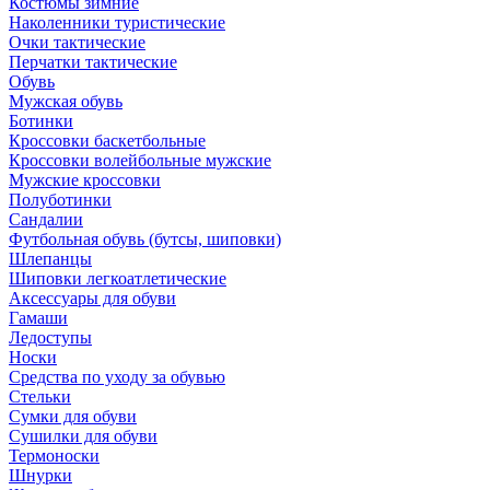
Костюмы зимние
Наколенники туристические
Очки тактические
Перчатки тактические
Обувь
Мужская обувь
Ботинки
Кроссовки баскетбольные
Кроссовки волейбольные мужские
Мужские кроссовки
Полуботинки
Сандалии
Футбольная обувь (бутсы, шиповки)
Шлепанцы
Шиповки легкоатлетические
Аксессуары для обуви
Гамаши
Ледоступы
Носки
Средства по уходу за обувью
Стельки
Сумки для обуви
Сушилки для обуви
Термоноски
Шнурки