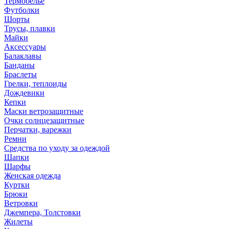
Термобелье
Футболки
Шорты
Трусы, плавки
Майки
Аксессуары
Балаклавы
Банданы
Браслеты
Грелки, теплоиды
Дождевики
Кепки
Маски ветрозащитные
Очки солнцезащитные
Перчатки, варежки
Ремни
Средства по уходу за одеждой
Шапки
Шарфы
Женская одежда
Куртки
Брюки
Ветровки
Джемпера, Толстовки
Жилеты