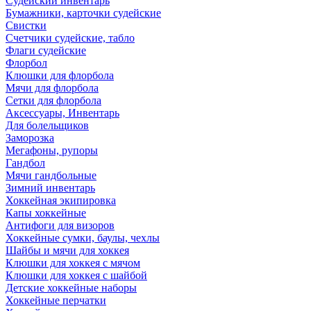
Судейский инвентарь
Бумажники, карточки судейские
Свистки
Счетчики судейские, табло
Флаги судейские
Флорбол
Клюшки для флорбола
Мячи для флорбола
Сетки для флорбола
Аксессуары, Инвентарь
Для болельщиков
Заморозка
Мегафоны, рупоры
Гандбол
Мячи гандбольные
Зимний инвентарь
Хоккейная экипировка
Капы хоккейные
Антифоги для визоров
Хоккейные сумки, баулы, чехлы
Шайбы и мячи для хоккея
Клюшки для хоккея с мячом
Клюшки для хоккея с шайбой
Детские хоккейные наборы
Хоккейные перчатки