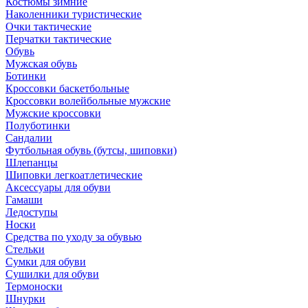
Костюмы зимние
Наколенники туристические
Очки тактические
Перчатки тактические
Обувь
Мужская обувь
Ботинки
Кроссовки баскетбольные
Кроссовки волейбольные мужские
Мужские кроссовки
Полуботинки
Сандалии
Футбольная обувь (бутсы, шиповки)
Шлепанцы
Шиповки легкоатлетические
Аксессуары для обуви
Гамаши
Ледоступы
Носки
Средства по уходу за обувью
Стельки
Сумки для обуви
Сушилки для обуви
Термоноски
Шнурки