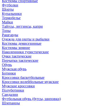
Костюмы спортивные
Футболки
Шорты
Купальники
Термобелье
Майки
Тайтсы, леггинсы, капри
Топы
Рашгарды
Одежда для охоты и рыбалки
Костюмы демисезонные
Костюмы зимние
Наколенники туристические
Очки тактические
Перчатки тактические
Обувь
Мужская обувь
Ботинки
Кроссовки баскетбольные
Кроссовки волейбольные мужские
Мужские кроссовки
Полуботинки
Сандалии
Футбольная обувь (бутсы, шиповки)
Шлепанцы