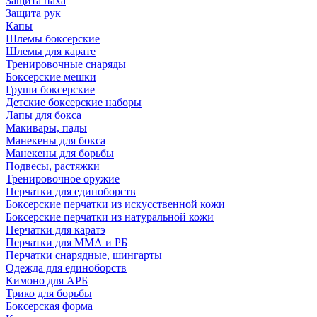
Защита паха
Защита рук
Капы
Шлемы боксерские
Шлемы для карате
Тренировочные снаряды
Боксерские мешки
Груши боксерские
Детские боксерские наборы
Лапы для бокса
Макивары, пады
Манекены для бокса
Манекены для борьбы
Подвесы, растяжки
Тренировочное оружие
Перчатки для единоборств
Боксерские перчатки из искусственной кожи
Боксерские перчатки из натуральной кожи
Перчатки для каратэ
Перчатки для ММА и РБ
Перчатки снарядные, шингарты
Одежда для единоборств
Кимоно для АРБ
Трико для борьбы
Боксерская форма