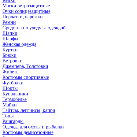
Кепки
Маски ветрозащитные
Очки солнцезащитные
Перчатки, варежки
Ремни
Средства по уходу за одеждой
Шапки
Шарфы
Женская одежда
Куртки
Брюки
Ветровки
Джемпера, Толстовки
Жилеты
Костюмы спортивные
Футболки
Шорты
Купальники
Термобелье
Майки
Тайтсы, леггинсы, капри
Топы
Рашгарды
Одежда для охоты и рыбалки
Костюмы демисезонные