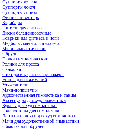
Суппорты колена
Суппорты локтя
Суппорты спины
Фитнес инвентарь
Бодибары
Гантели для фитнеса
Диски балансировочные
Коврики для фитнеса и йоги
Медболы, мячи для пилатеса
Мячи гимнастические
Обручи
Палки гимнастические
Ролики для пресса
Скакалки
Степ-доски, фитнес-тренажеры
Упоры для отжиманий
Утяжелители
Мячи-попрыгуны
Художественная гимнастика и танцы
Аксессуары для худ.гимнастики
Булавы для худ.гимнастики
Голеностопы для гимнастики
Ленты и палочки для худ.гимнастики
Мячи для художественной гимнастики
Обмотка для обручей