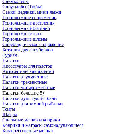
Снежколепы
Сноутьюбы (Тюбы)
Санки, ледянки, мини-лыжи
Горнолыжное снаряжение
Горнолыжные крепления
Горнолыжные ботинки
Горнолыжные очки
Горнолыжные шлемы
Сноубордическое снаряжение
Ботинки для сноубордов
Туризм
Палатки
Аксессуары для палаток
Автоматические палатки
Палатки двухместные
Палатки трехместные
Палатки четырехместные
Палатки большие 5+
Палатки душ, туалет, бани
Палатки для зимней рыбалки
Тенты
Шатры
Спальные мешки и коврики
Коврики и матрасы самонадувающиеся
Компрессионные мешки