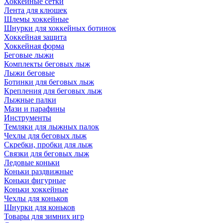
Хоккейные сетки
Лента для клюшек
Шлемы хоккейные
Шнурки для хоккейных ботинок
Хоккейная защита
Хоккейная форма
Беговые лыжи
Комплекты беговых лыж
Лыжи беговые
Ботинки для беговых лыж
Крепления для беговых лыж
Лыжные палки
Мази и парафины
Инструменты
Темляки для лыжных палок
Чехлы для беговых лыж
Скребки, пробки для лыж
Связки для беговых лыж
Ледовые коньки
Коньки раздвижные
Коньки фигурные
Коньки хоккейные
Чехлы для коньков
Шнурки для коньков
Товары для зимних игр