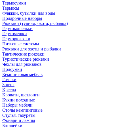
Термосумки
Термосы
Фляжки, бутылки для воды
Подарочные наборы
Рюкзаки (туризм, охота, рыбалка)
Гермокошельки
Гермомешки
Герморюкзаки
Питьевые системы
Рюкзаки для охоты и рыбалки
Тактические рюкзаки
Туристические рюкзаки
Чехлы для рюкзаков
Подсумки
Кемпинговая мебель
Гамаки
Зонты
Кресла
Кровати, шезлонги
Кухни походные
Наборы мебели
Столы кемпинговые
Стулья, табуреты
Фонари и лампы
Батарейки