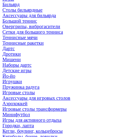
Бильярд
Столы бильярдные
Аксессуары для бильярда
Большой теннис
Овергрипы, виброгасители
Сетки для большого тенниса
Теннисные мячи
Теннисные ракетки
Дартс
Дротики
Мишени
Наборы дартс
Детские игры
Йо-йо
Игрушки
Пружинка радуга
Игровые столы
Аксессуары для игровых столов
Аэрохоккей
Игровые столы трансформеры
Минифутбол
Игры для активного отдыха
Городки, лапта
Кегли, боулинг, кольцебросы
Кетчболы, бочче, ловилки