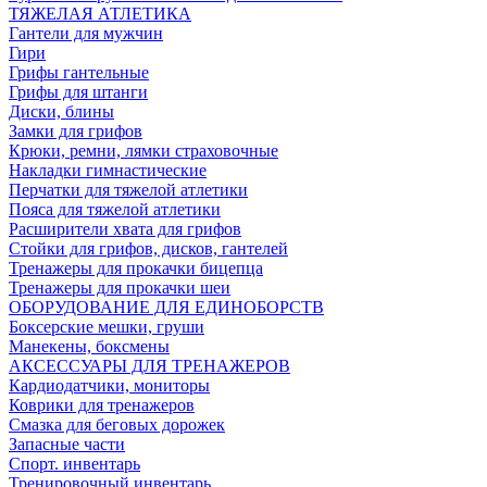
ТЯЖЕЛАЯ АТЛЕТИКА
Гантели для мужчин
Гири
Грифы гантельные
Грифы для штанги
Диски, блины
Замки для грифов
Крюки, ремни, лямки страховочные
Накладки гимнастические
Перчатки для тяжелой атлетики
Пояса для тяжелой атлетики
Расширители хвата для грифов
Стойки для грифов, дисков, гантелей
Тренажеры для прокачки бицепца
Тренажеры для прокачки шеи
ОБОРУДОВАНИЕ ДЛЯ ЕДИНОБОРСТВ
Боксерские мешки, груши
Манекены, боксмены
АКСЕССУАРЫ ДЛЯ ТРЕНАЖЕРОВ
Кардиодатчики, мониторы
Коврики для тренажеров
Смазка для беговых дорожек
Запасные части
Спорт. инвентарь
Тренировочный инвентарь