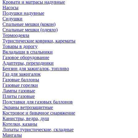
Кровати и матрасы надувные
Насосы
Подушки надувные
Сидушки
Спальные мешки (кокон)
Спальные мешки (одеяло)
Термоодеяла
Туристические коврики, карематы
Товары в дорогу
Вкладыши в спальники
Газовое оборудование
Адаптеры, переходники
Бензин для зажигалок, топливо
Газ для зажигалок
Газовые баллоны
Газовые горелки
Лампы газовые
Плиты газовые
Подставки для газовых баллонов
Экраны ветрозащитные
Костровое и бивачное снаряжение
Канистры, ведра, душ
Котелки, казаны
Лопаты туристические, складные
Мангалы