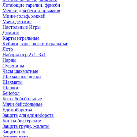
Летающие тарелки, фрисби
Мешки для бега и прыжков
Мини-гольф, хоккей
Мячи детские
Настольные Игры
Домино
Карты игральные
Кубики, зары, кости игральные
Лото
Наборы игр 2х1, 3х1
Нарды
Сувениры
Часы шахматные
Шахматные доски
Шахматы
Шашки
Бейсбол
Биты бейсбольные
Мячи бейсбольные
Единоборства
Защита для единоборств
Бинты боксерские
Защита груди, жилеты
Защита ног