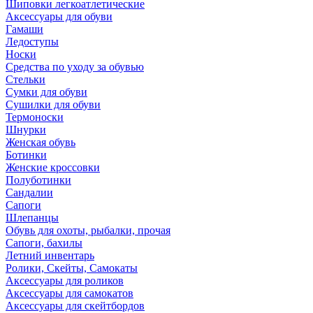
Шиповки легкоатлетические
Аксессуары для обуви
Гамаши
Ледоступы
Носки
Средства по уходу за обувью
Стельки
Сумки для обуви
Сушилки для обуви
Термоноски
Шнурки
Женская обувь
Ботинки
Женские кроссовки
Полуботинки
Сандалии
Сапоги
Шлепанцы
Обувь для охоты, рыбалки, прочая
Сапоги, бахилы
Летний инвентарь
Ролики, Скейты, Самокаты
Аксессуары для роликов
Аксессуары для самокатов
Аксессуары для скейтбордов