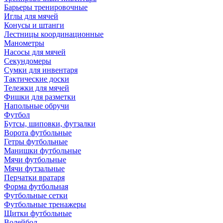
Барьеры тренировочные
Иглы для мячей
Конусы и штанги
Лестницы координационные
Манометры
Насосы для мячей
Секундомеры
Сумки для инвентаря
Тактические доски
Тележки для мячей
Фишки для разметки
Напольные обручи
Футбол
Бутсы, шиповки, футзалки
Ворота футбольные
Гетры футбольные
Манишки футбольные
Мячи футбольные
Мячи футзальные
Перчатки вратаря
Форма футбольная
Футбольные сетки
Футбольные тренажеры
Щитки футбольные
Волейбол