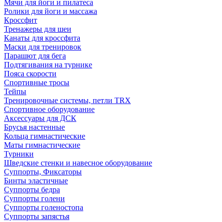
Мячи для йоги и пилатеса
Ролики для йоги и массажа
Кроссфит
Тренажеры для шеи
Канаты для кроссфита
Маски для тренировок
Парашют для бега
Подтягивания на турнике
Пояса скорости
Спортивные тросы
Тейпы
Тренировочные системы, петли TRX
Спортивное оборудование
Аксессуары для ДСК
Брусья настенные
Кольца гимнастические
Маты гимнастические
Турники
Шведские стенки и навесное оборудование
Суппорты, Фиксаторы
Бинты эластичные
Суппорты бедра
Суппорты голени
Суппорты голеностопа
Суппорты запястья