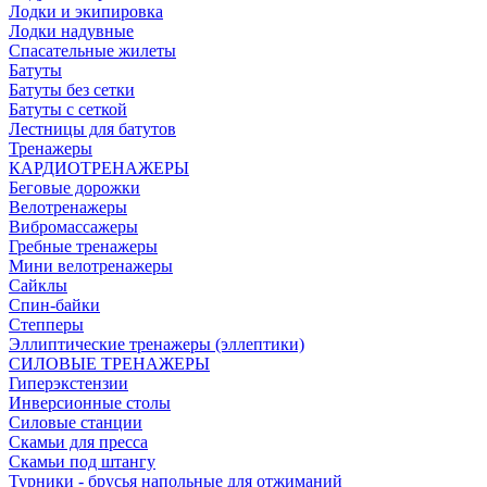
Лодки и экипировка
Лодки надувные
Спасательные жилеты
Батуты
Батуты без сетки
Батуты с сеткой
Лестницы для батутов
Тренажеры
КАРДИОТРЕНАЖЕРЫ
Беговые дорожки
Велотренажеры
Вибромассажеры
Гребные тренажеры
Мини велотренажеры
Сайклы
Спин-байки
Степперы
Эллиптические тренажеры (эллептики)
СИЛОВЫЕ ТРЕНАЖЕРЫ
Гиперэкстензии
Инверсионные столы
Силовые станции
Скамьи для пресса
Скамьи под штангу
Турники - брусья напольные для отжиманий