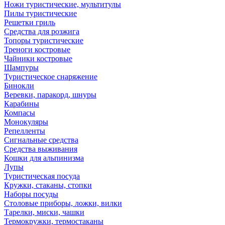
Ножи туристические, мультитулы
Пилы туристические
Решетки гриль
Средства для розжига
Топоры туристические
Треноги костровые
Чайники костровые
Шампуры
Туристическое снаряжение
Бинокли
Веревки, паракорд, шнуры
Карабины
Компасы
Монокуляры
Репелленты
Сигнальные средства
Средства выживания
Кошки для альпинизма
Лупы
Туристическая посуда
Кружки, стаканы, стопки
Наборы посуды
Столовые приборы, ложки, вилки
Тарелки, миски, чашки
Термокружки, термостаканы