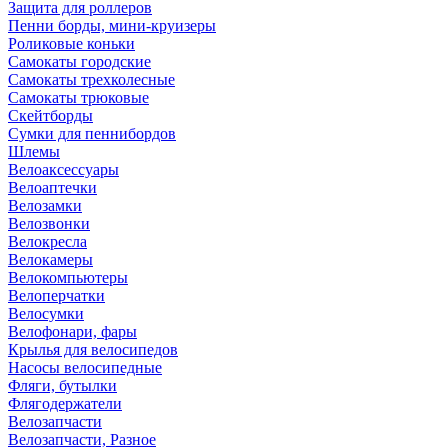
Защита для роллеров
Пенни борды, мини-круизеры
Роликовые коньки
Самокаты городские
Самокаты трехколесные
Самокаты трюковые
Скейтборды
Сумки для пеннибордов
Шлемы
Велоаксессуары
Велоаптечки
Велозамки
Велозвонки
Велокресла
Велокамеры
Велокомпьютеры
Велоперчатки
Велосумки
Велофонари, фары
Крылья для велосипедов
Насосы велосипедные
Фляги, бутылки
Флягодержатели
Велозапчасти
Велозапчасти, Разное