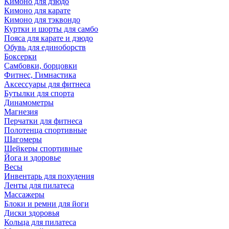
Кимоно для дзюдо
Кимоно для карате
Кимоно для тэквондо
Куртки и шорты для самбо
Пояса для карате и дзюдо
Обувь для единоборств
Боксерки
Самбовки, борцовки
Фитнес, Гимнастика
Аксессуары для фитнеса
Бутылки для спорта
Динамометры
Магнезия
Перчатки для фитнеса
Полотенца спортивные
Шагомеры
Шейкеры спортивные
Йога и здоровье
Весы
Инвентарь для похудения
Ленты для пилатеса
Массажеры
Блоки и ремни для йоги
Диски здоровья
Кольца для пилатеса