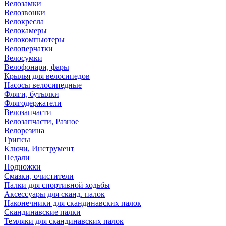
Велозамки
Велозвонки
Велокресла
Велокамеры
Велокомпьютеры
Велоперчатки
Велосумки
Велофонари, фары
Крылья для велосипедов
Насосы велосипедные
Фляги, бутылки
Флягодержатели
Велозапчасти
Велозапчасти, Разное
Велорезина
Грипсы
Ключи, Инструмент
Педали
Подножки
Смазки, очистители
Палки для спортивной ходьбы
Аксессуары для сканд. палок
Наконечники для скандинавских палок
Скандинавские палки
Темляки для скандинавских палок