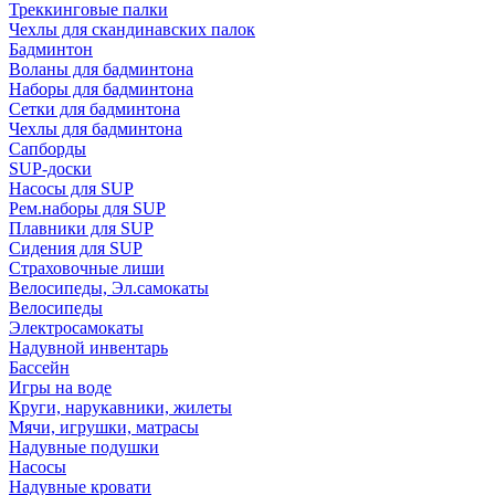
Треккинговые палки
Чехлы для скандинавских палок
Бадминтон
Воланы для бадминтона
Наборы для бадминтона
Сетки для бадминтона
Чехлы для бадминтона
Сапборды
SUP-доски
Насосы для SUP
Рем.наборы для SUP
Плавники для SUP
Сидения для SUP
Страховочные лиши
Велосипеды, Эл.самокаты
Велосипеды
Электросамокаты
Надувной инвентарь
Бассейн
Игры на воде
Круги, нарукавники, жилеты
Мячи, игрушки, матрасы
Надувные подушки
Насосы
Надувные кровати