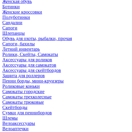
Женская обувь
Ботинки
Женские кроссовки
Полуботинки
Сандалии
Сапоги
Шлепанцы
Обувь для охоты, рыбалки, прочая
Сапоги, бахилы
Летний инвентарь
Ролики, Скейты, Самокаты
Аксессуары для роликов
Аксессуары для самокатов
Аксессуары для скейтбордов
Защита для роллеров
Пенни борды, мини-круизеры
Роликовые коньки
Самокаты городские
Самокаты трехколесные
Самокаты трюковые
Скейтборды
Сумки для пеннибордов
Шлемы
Велоаксессуары
Велоаптечки