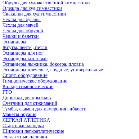
Обручи для художественной гимнастики
Одежда для худ.гимнастики
Скакалки для худ.гимнастики
Чехлы для булавы
Чехлы для мячей
Чехлы для обручей
Чешки и балетки
Эспандеры
Жгуты, ленты, петли
Эспандеры для ног
Эспандеры кистевые
Эспандеры лыжника, боксера, пловца
Эспандеры плечевые, грудные, универсальные
Спорт. оборудование
Гимнастическое оборудование
Кольца гимнастические
ГТО
Дорожки для прыжков
Счетчики для отжиманий
Тумбы, скамьи для измерения гибкости
Макеты оружия
ЛЕГКАЯ АТЛЕТИКА
Стартовые колодки
Шиповки легкоатлетические
Эстафетные палочки