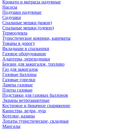
Кровати и матрасы надувные
Насосы
Подушки надувные
Сидушки
Спальные мешки (кокон)
Спальные мешки (одеяло)
Термоодеяла
Туристические коврики, карематы
Товары в дорогу
Вкладыши в спальники
Газовое оборудование
Адаптеры, переходники
Бензин для зажигалок, топливо
Газ для зажигалок
Газовые баллоны
Газовые горелки
Лампы газовые
Плиты газовые
Подставки для газовых баллонов
Экраны ветрозащитные
Костровое и бивачное снаряжение
Канистры, ведра, душ
Котелки, казаны
Лопаты туристические, складные
Мангалы