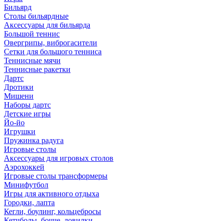
Бильярд
Столы бильярдные
Аксессуары для бильярда
Большой теннис
Овергрипы, виброгасители
Сетки для большого тенниса
Теннисные мячи
Теннисные ракетки
Дартс
Дротики
Мишени
Наборы дартс
Детские игры
Йо-йо
Игрушки
Пружинка радуга
Игровые столы
Аксессуары для игровых столов
Аэрохоккей
Игровые столы трансформеры
Минифутбол
Игры для активного отдыха
Городки, лапта
Кегли, боулинг, кольцебросы
Кетчболы, бочче, ловилки