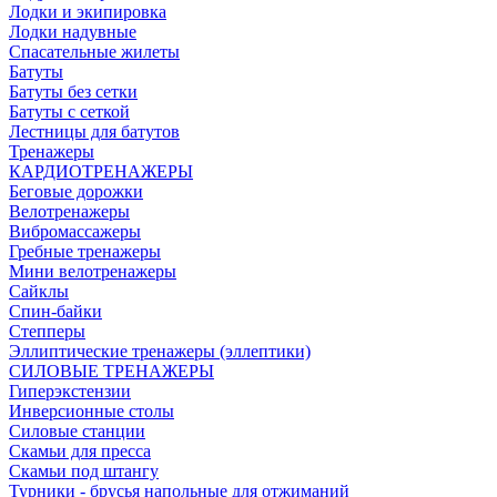
Лодки и экипировка
Лодки надувные
Спасательные жилеты
Батуты
Батуты без сетки
Батуты с сеткой
Лестницы для батутов
Тренажеры
КАРДИОТРЕНАЖЕРЫ
Беговые дорожки
Велотренажеры
Вибромассажеры
Гребные тренажеры
Мини велотренажеры
Сайклы
Спин-байки
Степперы
Эллиптические тренажеры (эллептики)
СИЛОВЫЕ ТРЕНАЖЕРЫ
Гиперэкстензии
Инверсионные столы
Силовые станции
Скамьи для пресса
Скамьи под штангу
Турники - брусья напольные для отжиманий