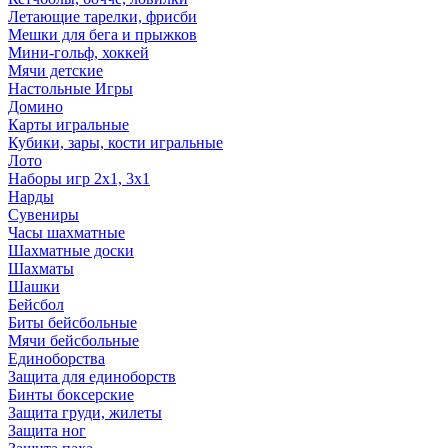
Летающие тарелки, фрисби
Мешки для бега и прыжков
Мини-гольф, хоккей
Мячи детские
Настольные Игры
Домино
Карты игральные
Кубики, зары, кости игральные
Лото
Наборы игр 2х1, 3х1
Нарды
Сувениры
Часы шахматные
Шахматные доски
Шахматы
Шашки
Бейсбол
Биты бейсбольные
Мячи бейсбольные
Единоборства
Защита для единоборств
Бинты боксерские
Защита груди, жилеты
Защита ног