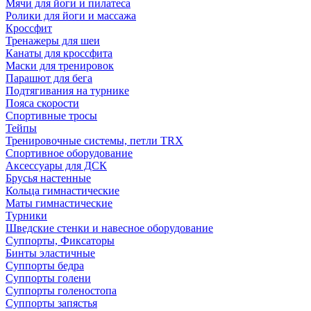
Мячи для йоги и пилатеса
Ролики для йоги и массажа
Кроссфит
Тренажеры для шеи
Канаты для кроссфита
Маски для тренировок
Парашют для бега
Подтягивания на турнике
Пояса скорости
Спортивные тросы
Тейпы
Тренировочные системы, петли TRX
Спортивное оборудование
Аксессуары для ДСК
Брусья настенные
Кольца гимнастические
Маты гимнастические
Турники
Шведские стенки и навесное оборудование
Суппорты, Фиксаторы
Бинты эластичные
Суппорты бедра
Суппорты голени
Суппорты голеностопа
Суппорты запястья