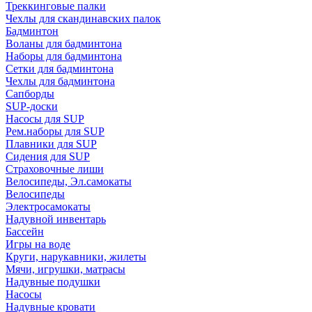
Треккинговые палки
Чехлы для скандинавских палок
Бадминтон
Воланы для бадминтона
Наборы для бадминтона
Сетки для бадминтона
Чехлы для бадминтона
Сапборды
SUP-доски
Насосы для SUP
Рем.наборы для SUP
Плавники для SUP
Сидения для SUP
Страховочные лиши
Велосипеды, Эл.самокаты
Велосипеды
Электросамокаты
Надувной инвентарь
Бассейн
Игры на воде
Круги, нарукавники, жилеты
Мячи, игрушки, матрасы
Надувные подушки
Насосы
Надувные кровати