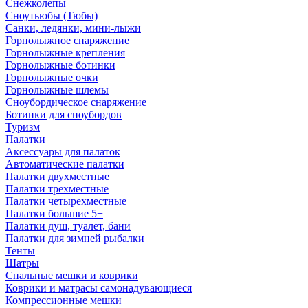
Снежколепы
Сноутьюбы (Тюбы)
Санки, ледянки, мини-лыжи
Горнолыжное снаряжение
Горнолыжные крепления
Горнолыжные ботинки
Горнолыжные очки
Горнолыжные шлемы
Сноубордическое снаряжение
Ботинки для сноубордов
Туризм
Палатки
Аксессуары для палаток
Автоматические палатки
Палатки двухместные
Палатки трехместные
Палатки четырехместные
Палатки большие 5+
Палатки душ, туалет, бани
Палатки для зимней рыбалки
Тенты
Шатры
Спальные мешки и коврики
Коврики и матрасы самонадувающиеся
Компрессионные мешки