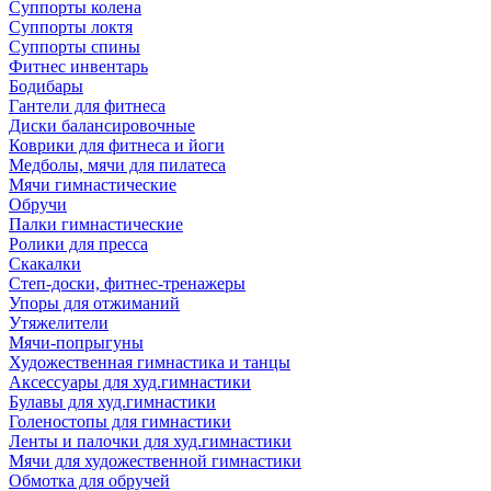
Суппорты колена
Суппорты локтя
Суппорты спины
Фитнес инвентарь
Бодибары
Гантели для фитнеса
Диски балансировочные
Коврики для фитнеса и йоги
Медболы, мячи для пилатеса
Мячи гимнастические
Обручи
Палки гимнастические
Ролики для пресса
Скакалки
Степ-доски, фитнес-тренажеры
Упоры для отжиманий
Утяжелители
Мячи-попрыгуны
Художественная гимнастика и танцы
Аксессуары для худ.гимнастики
Булавы для худ.гимнастики
Голеностопы для гимнастики
Ленты и палочки для худ.гимнастики
Мячи для художественной гимнастики
Обмотка для обручей