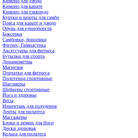
Кимоно для дзюдо
Кимоно для карате
Кимоно для тэквондо
Куртки и шорты для самбо
Пояса для карате и дзюдо
Обувь для единоборств
Боксерки
Самбовки, борцовки
Фитнес, Гимнастика
Аксессуары для фитнеса
Бутылки для спорта
Динамометры
Магнезия
Перчатки для фитнеса
Полотенца спортивные
Шагомеры
Шейкеры спортивные
Йога и здоровье
Весы
Инвентарь для похудения
Ленты для пилатеса
Массажеры
Блоки и ремни для йоги
Диски здоровья
Кольца для пилатеса