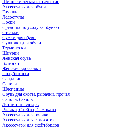
Шиповки легкоатлетические
Аксессуары для обуви
Гамаши
Ледоступы
Носки
Средства по уходу за обувью
Стельки
Сумки для обуви
Сушилки для обуви
Термоноски
Шнурки
Женская обувь
Ботинки
Женские кроссовки
Полуботинки
Сандалии
Сапоги
Шлепанцы
Обувь для охоты, рыбалки, прочая
Сапоги, бахилы
Летний инвентарь
Ролики, Скейты, Самокаты
Аксессуары для роликов
Аксессуары для самокатов
Аксессуары для скейтбордов