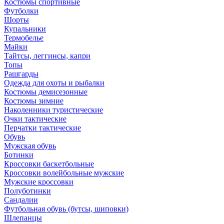
Костюмы спортивные
Футболки
Шорты
Купальники
Термобелье
Майки
Тайтсы, леггинсы, капри
Топы
Рашгарды
Одежда для охоты и рыбалки
Костюмы демисезонные
Костюмы зимние
Наколенники туристические
Очки тактические
Перчатки тактические
Обувь
Мужская обувь
Ботинки
Кроссовки баскетбольные
Кроссовки волейбольные мужские
Мужские кроссовки
Полуботинки
Сандалии
Футбольная обувь (бутсы, шиповки)
Шлепанцы