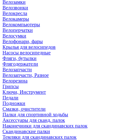
Велозамки
Велозвонки
Велокресла
Велокамеры
Велокомпьютеры
Велоперчатки
Велосумки
Велофонари, фары
Крылья для велосипедов
Насосы велосипедные
Фляги, бутылки
Флягодержатели
Велозапчасти
Велозапчасти, Разное
Велорезина
Грипсы
Ключи, Инструмент
Педали
Подножки
Смазки, очистители
Палки для спортивной ходьбы
Аксессуары для сканд. палок
Наконечники для скандинавских палок
Скандинавские палки
Темляки для скандинавских палок