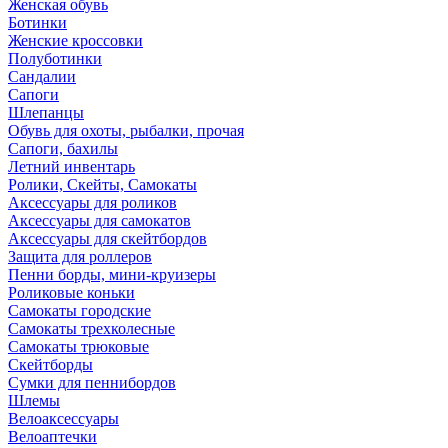
Женская обувь
Ботинки
Женские кроссовки
Полуботинки
Сандалии
Сапоги
Шлепанцы
Обувь для охоты, рыбалки, прочая
Сапоги, бахилы
Летний инвентарь
Ролики, Скейты, Самокаты
Аксессуары для роликов
Аксессуары для самокатов
Аксессуары для скейтбордов
Защита для роллеров
Пенни борды, мини-круизеры
Роликовые коньки
Самокаты городские
Самокаты трехколесные
Самокаты трюковые
Скейтборды
Сумки для пеннибордов
Шлемы
Велоаксессуары
Велоаптечки