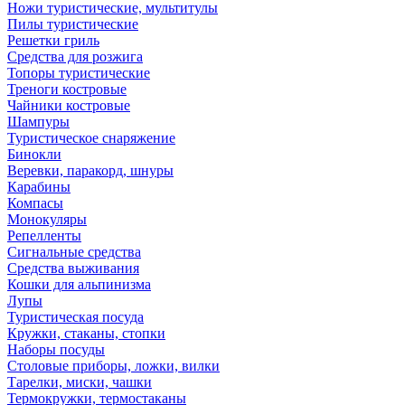
Ножи туристические, мультитулы
Пилы туристические
Решетки гриль
Средства для розжига
Топоры туристические
Треноги костровые
Чайники костровые
Шампуры
Туристическое снаряжение
Бинокли
Веревки, паракорд, шнуры
Карабины
Компасы
Монокуляры
Репелленты
Сигнальные средства
Средства выживания
Кошки для альпинизма
Лупы
Туристическая посуда
Кружки, стаканы, стопки
Наборы посуды
Столовые приборы, ложки, вилки
Тарелки, миски, чашки
Термокружки, термостаканы