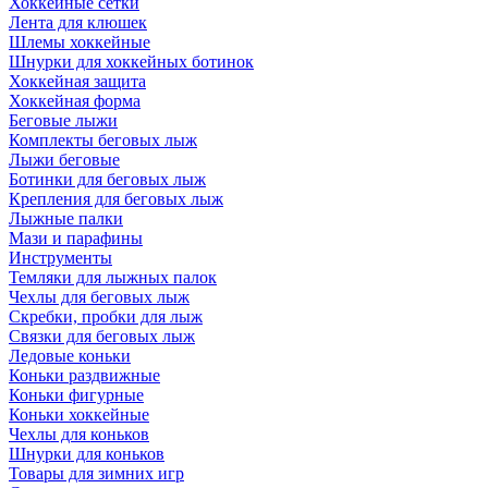
Хоккейные сетки
Лента для клюшек
Шлемы хоккейные
Шнурки для хоккейных ботинок
Хоккейная защита
Хоккейная форма
Беговые лыжи
Комплекты беговых лыж
Лыжи беговые
Ботинки для беговых лыж
Крепления для беговых лыж
Лыжные палки
Мази и парафины
Инструменты
Темляки для лыжных палок
Чехлы для беговых лыж
Скребки, пробки для лыж
Связки для беговых лыж
Ледовые коньки
Коньки раздвижные
Коньки фигурные
Коньки хоккейные
Чехлы для коньков
Шнурки для коньков
Товары для зимних игр