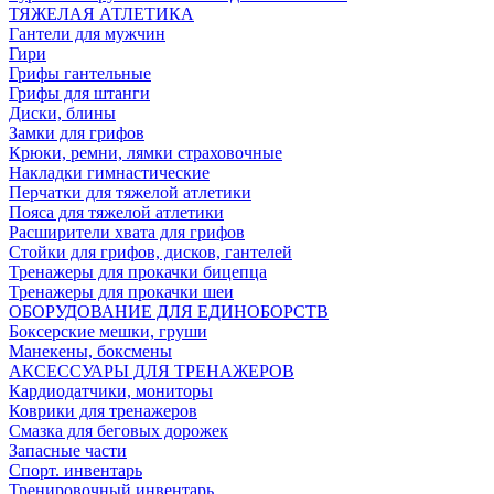
ТЯЖЕЛАЯ АТЛЕТИКА
Гантели для мужчин
Гири
Грифы гантельные
Грифы для штанги
Диски, блины
Замки для грифов
Крюки, ремни, лямки страховочные
Накладки гимнастические
Перчатки для тяжелой атлетики
Пояса для тяжелой атлетики
Расширители хвата для грифов
Стойки для грифов, дисков, гантелей
Тренажеры для прокачки бицепца
Тренажеры для прокачки шеи
ОБОРУДОВАНИЕ ДЛЯ ЕДИНОБОРСТВ
Боксерские мешки, груши
Манекены, боксмены
АКСЕССУАРЫ ДЛЯ ТРЕНАЖЕРОВ
Кардиодатчики, мониторы
Коврики для тренажеров
Смазка для беговых дорожек
Запасные части
Спорт. инвентарь
Тренировочный инвентарь