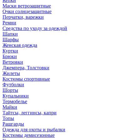
Кепки
Маски ветрозащитные
Очки солнцезащитные
Перчатки, варежки
Ремни
Средства по уходу за одеждой
Шапки
Шарфы
Женская одежда
Куртки
Брюки
Ветровки
Джемпера, Толстовки
Жилеты
Костюмы спортивные
Футболки
Шорты
Купальники
Термобелье
Майки
Тайтсы, леггинсы, капри
Топы
Рашгарды
Одежда для охоты и рыбалки
Костюмы демисезонные