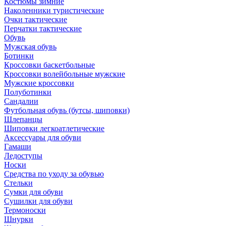
Костюмы зимние
Наколенники туристические
Очки тактические
Перчатки тактические
Обувь
Мужская обувь
Ботинки
Кроссовки баскетбольные
Кроссовки волейбольные мужские
Мужские кроссовки
Полуботинки
Сандалии
Футбольная обувь (бутсы, шиповки)
Шлепанцы
Шиповки легкоатлетические
Аксессуары для обуви
Гамаши
Ледоступы
Носки
Средства по уходу за обувью
Стельки
Сумки для обуви
Сушилки для обуви
Термоноски
Шнурки