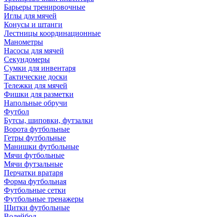
Барьеры тренировочные
Иглы для мячей
Конусы и штанги
Лестницы координационные
Манометры
Насосы для мячей
Секундомеры
Сумки для инвентаря
Тактические доски
Тележки для мячей
Фишки для разметки
Напольные обручи
Футбол
Бутсы, шиповки, футзалки
Ворота футбольные
Гетры футбольные
Манишки футбольные
Мячи футбольные
Мячи футзальные
Перчатки вратаря
Форма футбольная
Футбольные сетки
Футбольные тренажеры
Щитки футбольные
Волейбол