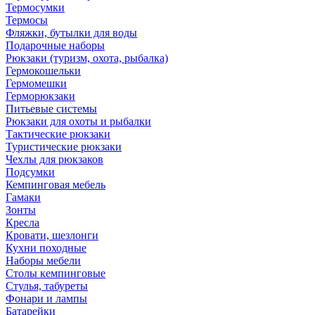
Термосумки
Термосы
Фляжки, бутылки для воды
Подарочные наборы
Рюкзаки (туризм, охота, рыбалка)
Гермокошельки
Гермомешки
Герморюкзаки
Питьевые системы
Рюкзаки для охоты и рыбалки
Тактические рюкзаки
Туристические рюкзаки
Чехлы для рюкзаков
Подсумки
Кемпинговая мебель
Гамаки
Зонты
Кресла
Кровати, шезлонги
Кухни походные
Наборы мебели
Столы кемпинговые
Стулья, табуреты
Фонари и лампы
Батарейки