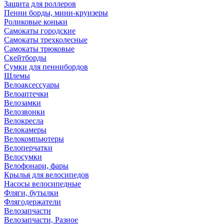
Защита для роллеров
Пенни борды, мини-круизеры
Роликовые коньки
Самокаты городские
Самокаты трехколесные
Самокаты трюковые
Скейтборды
Сумки для пеннибордов
Шлемы
Велоаксессуары
Велоаптечки
Велозамки
Велозвонки
Велокресла
Велокамеры
Велокомпьютеры
Велоперчатки
Велосумки
Велофонари, фары
Крылья для велосипедов
Насосы велосипедные
Фляги, бутылки
Флягодержатели
Велозапчасти
Велозапчасти, Разное