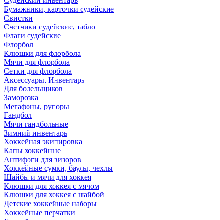
Судейский инвентарь
Бумажники, карточки судейские
Свистки
Счетчики судейские, табло
Флаги судейские
Флорбол
Клюшки для флорбола
Мячи для флорбола
Сетки для флорбола
Аксессуары, Инвентарь
Для болельщиков
Заморозка
Мегафоны, рупоры
Гандбол
Мячи гандбольные
Зимний инвентарь
Хоккейная экипировка
Капы хоккейные
Антифоги для визоров
Хоккейные сумки, баулы, чехлы
Шайбы и мячи для хоккея
Клюшки для хоккея с мячом
Клюшки для хоккея с шайбой
Детские хоккейные наборы
Хоккейные перчатки