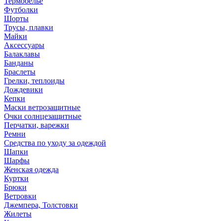
Термобелье
Футболки
Шорты
Трусы, плавки
Майки
Аксессуары
Балаклавы
Банданы
Браслеты
Грелки, теплоиды
Дождевики
Кепки
Маски ветрозащитные
Очки солнцезащитные
Перчатки, варежки
Ремни
Средства по уходу за одеждой
Шапки
Шарфы
Женская одежда
Куртки
Брюки
Ветровки
Джемпера, Толстовки
Жилеты