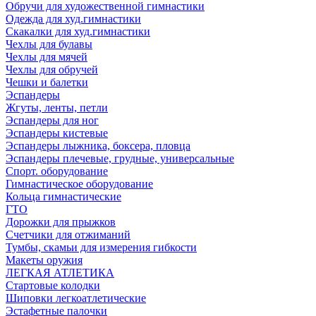
Обручи для художественной гимнастики
Одежда для худ.гимнастики
Скакалки для худ.гимнастики
Чехлы для булавы
Чехлы для мячей
Чехлы для обручей
Чешки и балетки
Эспандеры
Жгуты, ленты, петли
Эспандеры для ног
Эспандеры кистевые
Эспандеры лыжника, боксера, пловца
Эспандеры плечевые, грудные, универсальные
Спорт. оборудование
Гимнастическое оборудование
Кольца гимнастические
ГТО
Дорожки для прыжков
Счетчики для отжиманий
Тумбы, скамьи для измерения гибкости
Макеты оружия
ЛЕГКАЯ АТЛЕТИКА
Стартовые колодки
Шиповки легкоатлетические
Эстафетные палочки