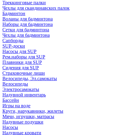
Треккинговые палки
Чехлы для скандинавских палок
Бадминтон
Воланы для бадминтона
Наборы для бадминтона
Сетки для бадминтона
Чехлы для бадминтона
Сапборды
SUP-доски
Насосы для SUP
Рем.наборы для SUP
Плавники для SUP
Сидения для SUP
Страховочные лиши
Велосипеды, Эл.самокаты
Велосипеды
Электросамокаты
Надувной инвентарь
Бассейн
Игры на воде
Круги, нарукавники, жилеты
Мячи, игрушки, матрасы
Надувные подушки
Насосы
Надувные кровати