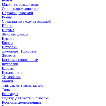
Кепки
Маски ветрозащитные
Очки солнцезащитные
Перчатки, варежки
Ремни
Средства по уходу за одеждой
Шапки
Шарфы
Женская одежда
Куртки
Брюки
Ветровки
Джемпера, Толстовки
Жилеты
Костюмы спортивные
Футболки
Шорты
Купальники
Термобелье
Майки
Тайтсы, леггинсы, капри
Топы
Рашгарды
Одежда для охоты и рыбалки
Костюмы демисезонные