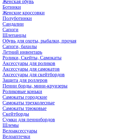
Женская обувь
Ботинки
Женские кроссовки
Полуботинки
Сандалии
Сапоги
Шлепанцы
Обувь для охоты, рыбалки, прочая
Сапоги, бахилы
Летний инвентарь
Ролики, Скейты, Самокаты
Аксессуары для роликов
Аксессуары для самокатов
Аксессуары для скейтбордов
Защита для роллеров
Пенни борды, мини-круизеры
Роликовые коньки
Самокаты городские
Самокаты трехколесные
Самокаты трюковые
Скейтборды
Сумки для пеннибордов
Шлемы
Велоаксессуары
Велоаптечки