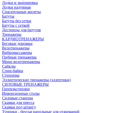
Лодки и экипировка
Лодки надувные
Спасательные жилеты
Батуты
Батуты без сетки
Батуты с сеткой
Лестницы для батутов
Тренажеры
КАРДИОТРЕНАЖЕРЫ
Беговые дорожки
Велотренажеры
Вибромассажеры
Гребные тренажеры
Мини велотренажеры
Сайклы
Спин-байки
Степперы
Эллиптические тренажеры (эллептики)
СИЛОВЫЕ ТРЕНАЖЕРЫ
Гиперэкстензии
Инверсионные столы
Силовые станции
Скамьи для пресса
Скамьи под штангу
Турники - брусья напольные для отжиманий