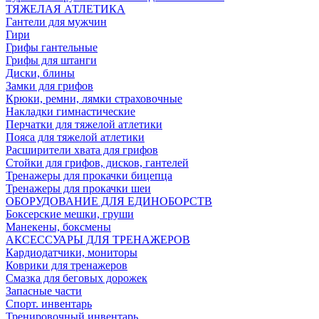
ТЯЖЕЛАЯ АТЛЕТИКА
Гантели для мужчин
Гири
Грифы гантельные
Грифы для штанги
Диски, блины
Замки для грифов
Крюки, ремни, лямки страховочные
Накладки гимнастические
Перчатки для тяжелой атлетики
Пояса для тяжелой атлетики
Расширители хвата для грифов
Стойки для грифов, дисков, гантелей
Тренажеры для прокачки бицепца
Тренажеры для прокачки шеи
ОБОРУДОВАНИЕ ДЛЯ ЕДИНОБОРСТВ
Боксерские мешки, груши
Манекены, боксмены
АКСЕССУАРЫ ДЛЯ ТРЕНАЖЕРОВ
Кардиодатчики, мониторы
Коврики для тренажеров
Смазка для беговых дорожек
Запасные части
Спорт. инвентарь
Тренировочный инвентарь