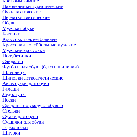
Костюмы зимние
Наколенники туристические
Очки тактические
Перчатки тактические
Обувь
Мужская обувь
Ботинки
Кроссовки баскетбольные
Кроссовки волейбольные мужские
Мужские кроссовки
Полуботинки
Сандалии
Футбольная обувь (бутсы, шиповки)
Шлепанцы
Шиповки легкоатлетические
Аксессуары для обуви
Гамаши
Ледоступы
Носки
Средства по уходу за обувью
Стельки
Сумки для обуви
Сушилки для обуви
Термоноски
Шнурки