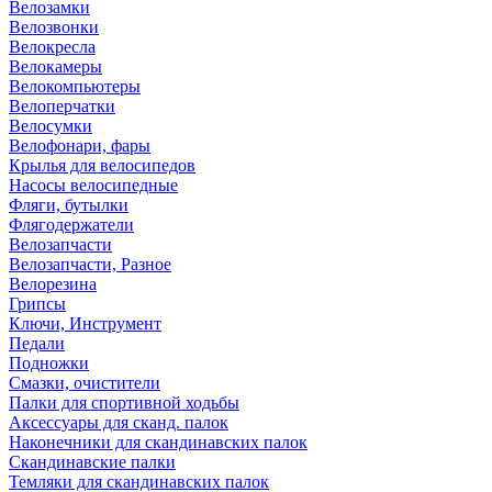
Велозамки
Велозвонки
Велокресла
Велокамеры
Велокомпьютеры
Велоперчатки
Велосумки
Велофонари, фары
Крылья для велосипедов
Насосы велосипедные
Фляги, бутылки
Флягодержатели
Велозапчасти
Велозапчасти, Разное
Велорезина
Грипсы
Ключи, Инструмент
Педали
Подножки
Смазки, очистители
Палки для спортивной ходьбы
Аксессуары для сканд. палок
Наконечники для скандинавских палок
Скандинавские палки
Темляки для скандинавских палок