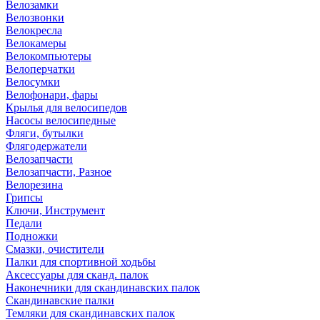
Велозамки
Велозвонки
Велокресла
Велокамеры
Велокомпьютеры
Велоперчатки
Велосумки
Велофонари, фары
Крылья для велосипедов
Насосы велосипедные
Фляги, бутылки
Флягодержатели
Велозапчасти
Велозапчасти, Разное
Велорезина
Грипсы
Ключи, Инструмент
Педали
Подножки
Смазки, очистители
Палки для спортивной ходьбы
Аксессуары для сканд. палок
Наконечники для скандинавских палок
Скандинавские палки
Темляки для скандинавских палок