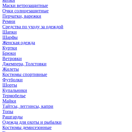
Кепки
Маски ветрозащитные
Очки солнцезащитные
Перчатки, варежки
Ремни
Средства по уходу за одеждой
Шапки
Шарфы
Женская одежда
Куртки
Брюки
Ветровки
Джемпера, Толстовки
Жилеты
Костюмы спортивные
Футболки
Шорты
Купальники
Термобелье
Майки
Тайтсы, леггинсы, капри
Топы
Рашгарды
Одежда для охоты и рыбалки
Костюмы демисезонные