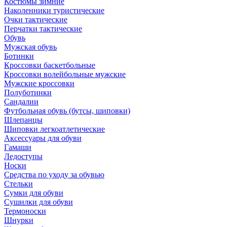
Костюмы зимние
Наколенники туристические
Очки тактические
Перчатки тактические
Обувь
Мужская обувь
Ботинки
Кроссовки баскетбольные
Кроссовки волейбольные мужские
Мужские кроссовки
Полуботинки
Сандалии
Футбольная обувь (бутсы, шиповки)
Шлепанцы
Шиповки легкоатлетические
Аксессуары для обуви
Гамаши
Ледоступы
Носки
Средства по уходу за обувью
Стельки
Сумки для обуви
Сушилки для обуви
Термоноски
Шнурки