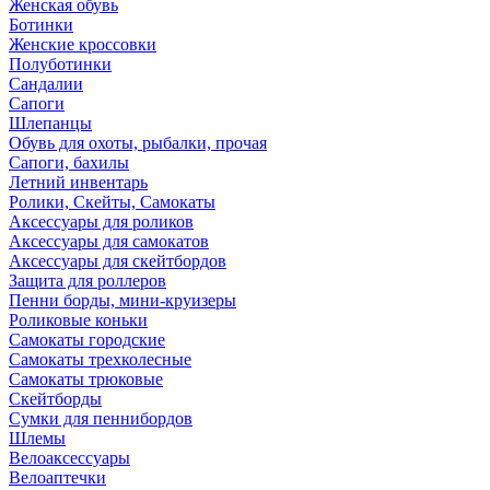
Женская обувь
Ботинки
Женские кроссовки
Полуботинки
Сандалии
Сапоги
Шлепанцы
Обувь для охоты, рыбалки, прочая
Сапоги, бахилы
Летний инвентарь
Ролики, Скейты, Самокаты
Аксессуары для роликов
Аксессуары для самокатов
Аксессуары для скейтбордов
Защита для роллеров
Пенни борды, мини-круизеры
Роликовые коньки
Самокаты городские
Самокаты трехколесные
Самокаты трюковые
Скейтборды
Сумки для пеннибордов
Шлемы
Велоаксессуары
Велоаптечки