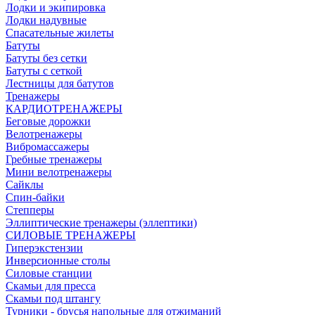
Лодки и экипировка
Лодки надувные
Спасательные жилеты
Батуты
Батуты без сетки
Батуты с сеткой
Лестницы для батутов
Тренажеры
КАРДИОТРЕНАЖЕРЫ
Беговые дорожки
Велотренажеры
Вибромассажеры
Гребные тренажеры
Мини велотренажеры
Сайклы
Спин-байки
Степперы
Эллиптические тренажеры (эллептики)
СИЛОВЫЕ ТРЕНАЖЕРЫ
Гиперэкстензии
Инверсионные столы
Силовые станции
Скамьи для пресса
Скамьи под штангу
Турники - брусья напольные для отжиманий