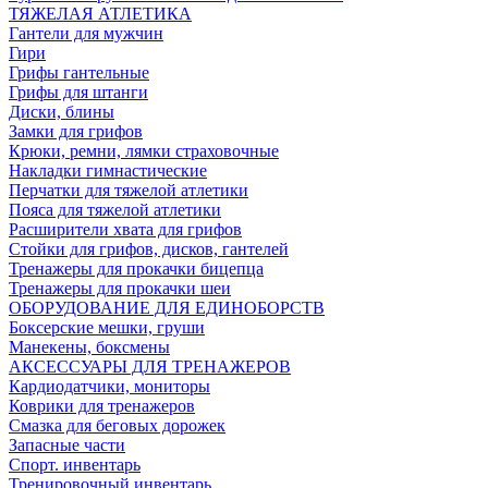
ТЯЖЕЛАЯ АТЛЕТИКА
Гантели для мужчин
Гири
Грифы гантельные
Грифы для штанги
Диски, блины
Замки для грифов
Крюки, ремни, лямки страховочные
Накладки гимнастические
Перчатки для тяжелой атлетики
Пояса для тяжелой атлетики
Расширители хвата для грифов
Стойки для грифов, дисков, гантелей
Тренажеры для прокачки бицепца
Тренажеры для прокачки шеи
ОБОРУДОВАНИЕ ДЛЯ ЕДИНОБОРСТВ
Боксерские мешки, груши
Манекены, боксмены
АКСЕССУАРЫ ДЛЯ ТРЕНАЖЕРОВ
Кардиодатчики, мониторы
Коврики для тренажеров
Смазка для беговых дорожек
Запасные части
Спорт. инвентарь
Тренировочный инвентарь