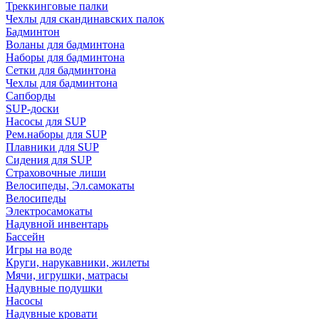
Треккинговые палки
Чехлы для скандинавских палок
Бадминтон
Воланы для бадминтона
Наборы для бадминтона
Сетки для бадминтона
Чехлы для бадминтона
Сапборды
SUP-доски
Насосы для SUP
Рем.наборы для SUP
Плавники для SUP
Сидения для SUP
Страховочные лиши
Велосипеды, Эл.самокаты
Велосипеды
Электросамокаты
Надувной инвентарь
Бассейн
Игры на воде
Круги, нарукавники, жилеты
Мячи, игрушки, матрасы
Надувные подушки
Насосы
Надувные кровати