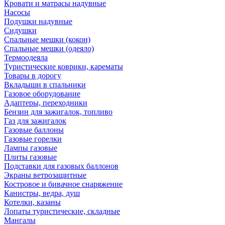
Кровати и матрасы надувные
Насосы
Подушки надувные
Сидушки
Спальные мешки (кокон)
Спальные мешки (одеяло)
Термоодеяла
Туристические коврики, карематы
Товары в дорогу
Вкладыши в спальники
Газовое оборудование
Адаптеры, переходники
Бензин для зажигалок, топливо
Газ для зажигалок
Газовые баллоны
Газовые горелки
Лампы газовые
Плиты газовые
Подставки для газовых баллонов
Экраны ветрозащитные
Костровое и бивачное снаряжение
Канистры, ведра, душ
Котелки, казаны
Лопаты туристические, складные
Мангалы