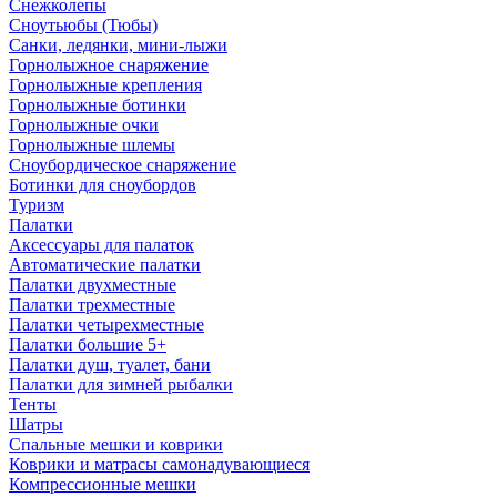
Снежколепы
Сноутьюбы (Тюбы)
Санки, ледянки, мини-лыжи
Горнолыжное снаряжение
Горнолыжные крепления
Горнолыжные ботинки
Горнолыжные очки
Горнолыжные шлемы
Сноубордическое снаряжение
Ботинки для сноубордов
Туризм
Палатки
Аксессуары для палаток
Автоматические палатки
Палатки двухместные
Палатки трехместные
Палатки четырехместные
Палатки большие 5+
Палатки душ, туалет, бани
Палатки для зимней рыбалки
Тенты
Шатры
Спальные мешки и коврики
Коврики и матрасы самонадувающиеся
Компрессионные мешки