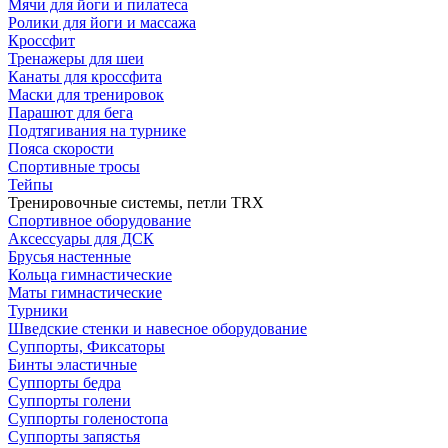
Мячи для йоги и пилатеса
Ролики для йоги и массажа
Кроссфит
Тренажеры для шеи
Канаты для кроссфита
Маски для тренировок
Парашют для бега
Подтягивания на турнике
Пояса скорости
Спортивные тросы
Тейпы
Тренировочные системы, петли TRX
Спортивное оборудование
Аксессуары для ДСК
Брусья настенные
Кольца гимнастические
Маты гимнастические
Турники
Шведские стенки и навесное оборудование
Суппорты, Фиксаторы
Бинты эластичные
Суппорты бедра
Суппорты голени
Суппорты голеностопа
Суппорты запястья