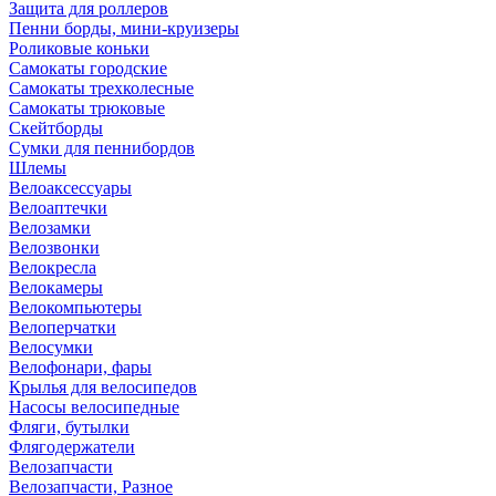
Защита для роллеров
Пенни борды, мини-круизеры
Роликовые коньки
Самокаты городские
Самокаты трехколесные
Самокаты трюковые
Скейтборды
Сумки для пеннибордов
Шлемы
Велоаксессуары
Велоаптечки
Велозамки
Велозвонки
Велокресла
Велокамеры
Велокомпьютеры
Велоперчатки
Велосумки
Велофонари, фары
Крылья для велосипедов
Насосы велосипедные
Фляги, бутылки
Флягодержатели
Велозапчасти
Велозапчасти, Разное