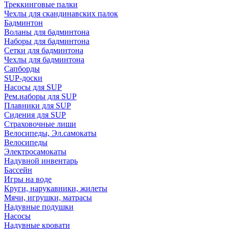
Треккинговые палки
Чехлы для скандинавских палок
Бадминтон
Воланы для бадминтона
Наборы для бадминтона
Сетки для бадминтона
Чехлы для бадминтона
Сапборды
SUP-доски
Насосы для SUP
Рем.наборы для SUP
Плавники для SUP
Сидения для SUP
Страховочные лиши
Велосипеды, Эл.самокаты
Велосипеды
Электросамокаты
Надувной инвентарь
Бассейн
Игры на воде
Круги, нарукавники, жилеты
Мячи, игрушки, матрасы
Надувные подушки
Насосы
Надувные кровати