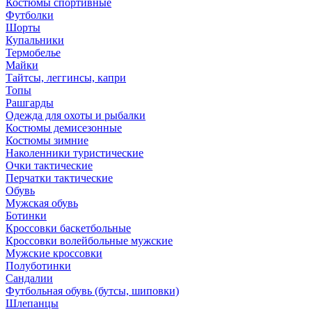
Костюмы спортивные
Футболки
Шорты
Купальники
Термобелье
Майки
Тайтсы, леггинсы, капри
Топы
Рашгарды
Одежда для охоты и рыбалки
Костюмы демисезонные
Костюмы зимние
Наколенники туристические
Очки тактические
Перчатки тактические
Обувь
Мужская обувь
Ботинки
Кроссовки баскетбольные
Кроссовки волейбольные мужские
Мужские кроссовки
Полуботинки
Сандалии
Футбольная обувь (бутсы, шиповки)
Шлепанцы