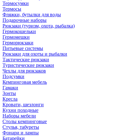
Термосумки
Термосы
Фляжки, бутылки для воды
Подарочные наборы
Рюкзаки (туризм, охота, рыбалка)
Гермокошельки
Гермомешки
Герморюкзаки
Питьевые системы
Рюкзаки для охоты и рыбалки
Тактические рюкзаки
Туристические рюкзаки
Чехлы для рюкзаков
Подсумки
Кемпинговая мебель
Гамаки
Зонты
Кресла
Кровати, шезлонги
Кухни походные
Наборы мебели
Столы кемпинговые
Стулья, табуреты
Фонари и лампы
Батарейки