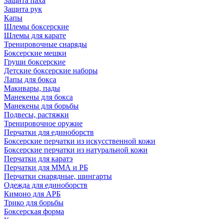
Защита паха
Защита рук
Капы
Шлемы боксерские
Шлемы для карате
Тренировочные снаряды
Боксерские мешки
Груши боксерские
Детские боксерские наборы
Лапы для бокса
Макивары, пады
Манекены для бокса
Манекены для борьбы
Подвесы, растяжки
Тренировочное оружие
Перчатки для единоборств
Боксерские перчатки из искусственной кожи
Боксерские перчатки из натуральной кожи
Перчатки для каратэ
Перчатки для ММА и РБ
Перчатки снарядные, шингарты
Одежда для единоборств
Кимоно для АРБ
Трико для борьбы
Боксерская форма