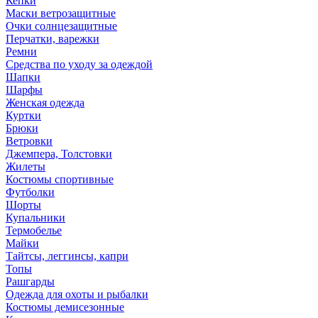
Кепки
Маски ветрозащитные
Очки солнцезащитные
Перчатки, варежки
Ремни
Средства по уходу за одеждой
Шапки
Шарфы
Женская одежда
Куртки
Брюки
Ветровки
Джемпера, Толстовки
Жилеты
Костюмы спортивные
Футболки
Шорты
Купальники
Термобелье
Майки
Тайтсы, леггинсы, капри
Топы
Рашгарды
Одежда для охоты и рыбалки
Костюмы демисезонные