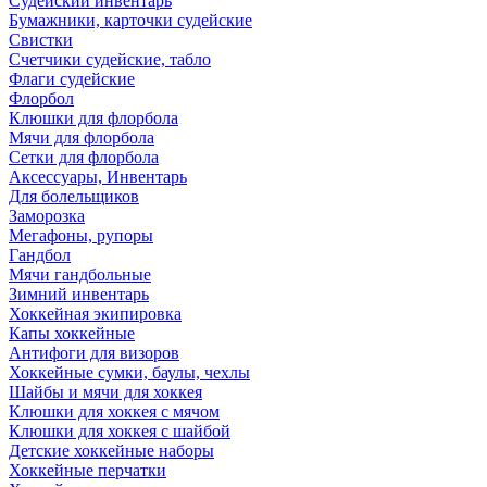
Судейский инвентарь
Бумажники, карточки судейские
Свистки
Счетчики судейские, табло
Флаги судейские
Флорбол
Клюшки для флорбола
Мячи для флорбола
Сетки для флорбола
Аксессуары, Инвентарь
Для болельщиков
Заморозка
Мегафоны, рупоры
Гандбол
Мячи гандбольные
Зимний инвентарь
Хоккейная экипировка
Капы хоккейные
Антифоги для визоров
Хоккейные сумки, баулы, чехлы
Шайбы и мячи для хоккея
Клюшки для хоккея с мячом
Клюшки для хоккея с шайбой
Детские хоккейные наборы
Хоккейные перчатки