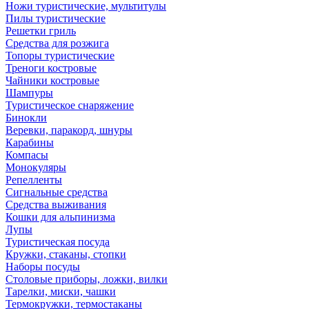
Ножи туристические, мультитулы
Пилы туристические
Решетки гриль
Средства для розжига
Топоры туристические
Треноги костровые
Чайники костровые
Шампуры
Туристическое снаряжение
Бинокли
Веревки, паракорд, шнуры
Карабины
Компасы
Монокуляры
Репелленты
Сигнальные средства
Средства выживания
Кошки для альпинизма
Лупы
Туристическая посуда
Кружки, стаканы, стопки
Наборы посуды
Столовые приборы, ложки, вилки
Тарелки, миски, чашки
Термокружки, термостаканы