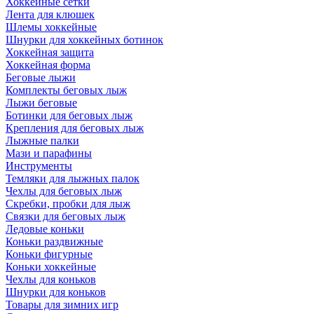
Хоккейные сетки
Лента для клюшек
Шлемы хоккейные
Шнурки для хоккейных ботинок
Хоккейная защита
Хоккейная форма
Беговые лыжи
Комплекты беговых лыж
Лыжи беговые
Ботинки для беговых лыж
Крепления для беговых лыж
Лыжные палки
Мази и парафины
Инструменты
Темляки для лыжных палок
Чехлы для беговых лыж
Скребки, пробки для лыж
Связки для беговых лыж
Ледовые коньки
Коньки раздвижные
Коньки фигурные
Коньки хоккейные
Чехлы для коньков
Шнурки для коньков
Товары для зимних игр