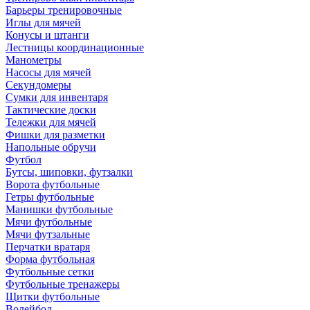
Барьеры тренировочные
Иглы для мячей
Конусы и штанги
Лестницы координационные
Манометры
Насосы для мячей
Секундомеры
Сумки для инвентаря
Тактические доски
Тележки для мячей
Фишки для разметки
Напольные обручи
Футбол
Бутсы, шиповки, футзалки
Ворота футбольные
Гетры футбольные
Манишки футбольные
Мячи футбольные
Мячи футзальные
Перчатки вратаря
Форма футбольная
Футбольные сетки
Футбольные тренажеры
Щитки футбольные
Волейбол