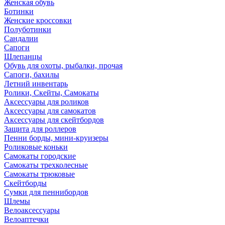
Женская обувь
Ботинки
Женские кроссовки
Полуботинки
Сандалии
Сапоги
Шлепанцы
Обувь для охоты, рыбалки, прочая
Сапоги, бахилы
Летний инвентарь
Ролики, Скейты, Самокаты
Аксессуары для роликов
Аксессуары для самокатов
Аксессуары для скейтбордов
Защита для роллеров
Пенни борды, мини-круизеры
Роликовые коньки
Самокаты городские
Самокаты трехколесные
Самокаты трюковые
Скейтборды
Сумки для пеннибордов
Шлемы
Велоаксессуары
Велоаптечки