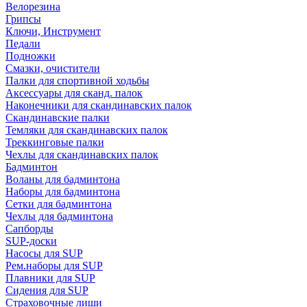
Велорезина
Грипсы
Ключи, Инструмент
Педали
Подножки
Смазки, очистители
Палки для спортивной ходьбы
Аксессуары для сканд. палок
Наконечники для скандинавских палок
Скандинавские палки
Темляки для скандинавских палок
Треккинговые палки
Чехлы для скандинавских палок
Бадминтон
Воланы для бадминтона
Наборы для бадминтона
Сетки для бадминтона
Чехлы для бадминтона
Сапборды
SUP-доски
Насосы для SUP
Рем.наборы для SUP
Плавники для SUP
Сидения для SUP
Страховочные лиши