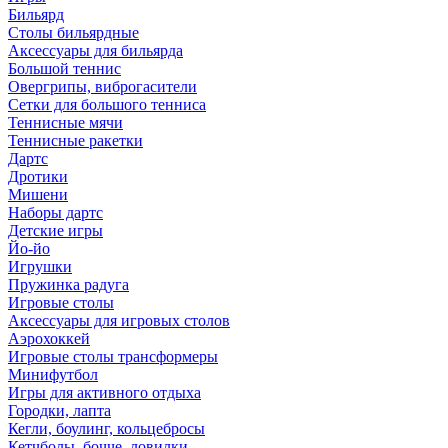
Бильярд
Столы бильярдные
Аксессуары для бильярда
Большой теннис
Овергрипы, виброгасители
Сетки для большого тенниса
Теннисные мячи
Теннисные ракетки
Дартс
Дротики
Мишени
Наборы дартс
Детские игры
Йо-йо
Игрушки
Пружинка радуга
Игровые столы
Аксессуары для игровых столов
Аэрохоккей
Игровые столы трансформеры
Минифутбол
Игры для активного отдыха
Городки, лапта
Кегли, боулинг, кольцебросы
Кетчболы, бочче, ловилки