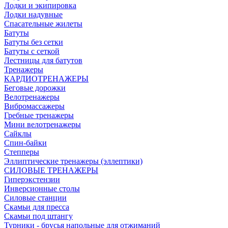
Лодки и экипировка
Лодки надувные
Спасательные жилеты
Батуты
Батуты без сетки
Батуты с сеткой
Лестницы для батутов
Тренажеры
КАРДИОТРЕНАЖЕРЫ
Беговые дорожки
Велотренажеры
Вибромассажеры
Гребные тренажеры
Мини велотренажеры
Сайклы
Спин-байки
Степперы
Эллиптические тренажеры (эллептики)
СИЛОВЫЕ ТРЕНАЖЕРЫ
Гиперэкстензии
Инверсионные столы
Силовые станции
Скамьи для пресса
Скамьи под штангу
Турники - брусья напольные для отжиманий