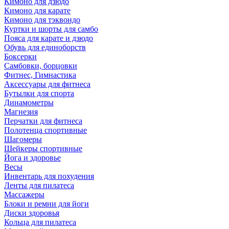
Кимоно для дзюдо
Кимоно для карате
Кимоно для тэквондо
Куртки и шорты для самбо
Пояса для карате и дзюдо
Обувь для единоборств
Боксерки
Самбовки, борцовки
Фитнес, Гимнастика
Аксессуары для фитнеса
Бутылки для спорта
Динамометры
Магнезия
Перчатки для фитнеса
Полотенца спортивные
Шагомеры
Шейкеры спортивные
Йога и здоровье
Весы
Инвентарь для похудения
Ленты для пилатеса
Массажеры
Блоки и ремни для йоги
Диски здоровья
Кольца для пилатеса