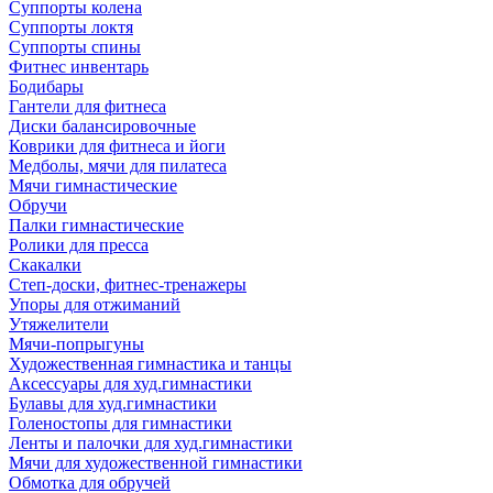
Суппорты колена
Суппорты локтя
Суппорты спины
Фитнес инвентарь
Бодибары
Гантели для фитнеса
Диски балансировочные
Коврики для фитнеса и йоги
Медболы, мячи для пилатеса
Мячи гимнастические
Обручи
Палки гимнастические
Ролики для пресса
Скакалки
Степ-доски, фитнес-тренажеры
Упоры для отжиманий
Утяжелители
Мячи-попрыгуны
Художественная гимнастика и танцы
Аксессуары для худ.гимнастики
Булавы для худ.гимнастики
Голеностопы для гимнастики
Ленты и палочки для худ.гимнастики
Мячи для художественной гимнастики
Обмотка для обручей