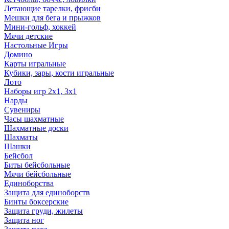
Летающие тарелки, фрисби
Мешки для бега и прыжков
Мини-гольф, хоккей
Мячи детские
Настольные Игры
Домино
Карты игральные
Кубики, зары, кости игральные
Лото
Наборы игр 2х1, 3х1
Нарды
Сувениры
Часы шахматные
Шахматные доски
Шахматы
Шашки
Бейсбол
Биты бейсбольные
Мячи бейсбольные
Единоборства
Защита для единоборств
Бинты боксерские
Защита груди, жилеты
Защита ног