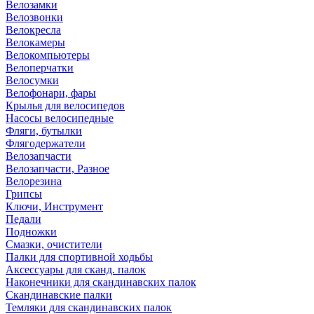
Велозамки
Велозвонки
Велокресла
Велокамеры
Велокомпьютеры
Велоперчатки
Велосумки
Велофонари, фары
Крылья для велосипедов
Насосы велосипедные
Фляги, бутылки
Флягодержатели
Велозапчасти
Велозапчасти, Разное
Велорезина
Грипсы
Ключи, Инструмент
Педали
Подножки
Смазки, очистители
Палки для спортивной ходьбы
Аксессуары для сканд. палок
Наконечники для скандинавских палок
Скандинавские палки
Темляки для скандинавских палок