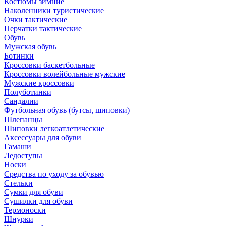
Костюмы зимние
Наколенники туристические
Очки тактические
Перчатки тактические
Обувь
Мужская обувь
Ботинки
Кроссовки баскетбольные
Кроссовки волейбольные мужские
Мужские кроссовки
Полуботинки
Сандалии
Футбольная обувь (бутсы, шиповки)
Шлепанцы
Шиповки легкоатлетические
Аксессуары для обуви
Гамаши
Ледоступы
Носки
Средства по уходу за обувью
Стельки
Сумки для обуви
Сушилки для обуви
Термоноски
Шнурки