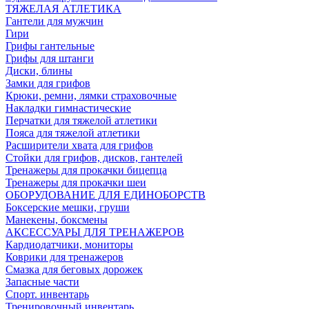
ТЯЖЕЛАЯ АТЛЕТИКА
Гантели для мужчин
Гири
Грифы гантельные
Грифы для штанги
Диски, блины
Замки для грифов
Крюки, ремни, лямки страховочные
Накладки гимнастические
Перчатки для тяжелой атлетики
Пояса для тяжелой атлетики
Расширители хвата для грифов
Стойки для грифов, дисков, гантелей
Тренажеры для прокачки бицепца
Тренажеры для прокачки шеи
ОБОРУДОВАНИЕ ДЛЯ ЕДИНОБОРСТВ
Боксерские мешки, груши
Манекены, боксмены
АКСЕССУАРЫ ДЛЯ ТРЕНАЖЕРОВ
Кардиодатчики, мониторы
Коврики для тренажеров
Смазка для беговых дорожек
Запасные части
Спорт. инвентарь
Тренировочный инвентарь