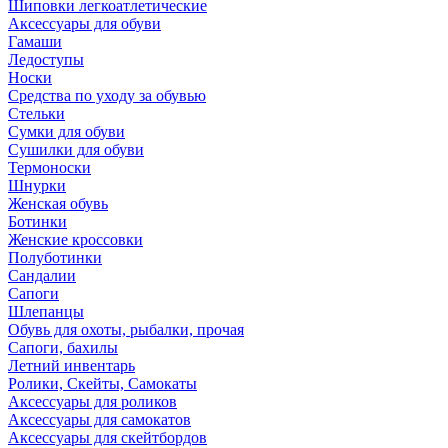
Шиповки легкоатлетические
Аксессуары для обуви
Гамаши
Ледоступы
Носки
Средства по уходу за обувью
Стельки
Сумки для обуви
Сушилки для обуви
Термоноски
Шнурки
Женская обувь
Ботинки
Женские кроссовки
Полуботинки
Сандалии
Сапоги
Шлепанцы
Обувь для охоты, рыбалки, прочая
Сапоги, бахилы
Летний инвентарь
Ролики, Скейты, Самокаты
Аксессуары для роликов
Аксессуары для самокатов
Аксессуары для скейтбордов