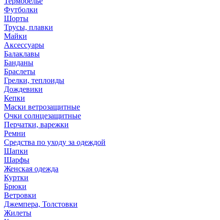
Термобелье
Футболки
Шорты
Трусы, плавки
Майки
Аксессуары
Балаклавы
Банданы
Браслеты
Грелки, теплоиды
Дождевики
Кепки
Маски ветрозащитные
Очки солнцезащитные
Перчатки, варежки
Ремни
Средства по уходу за одеждой
Шапки
Шарфы
Женская одежда
Куртки
Брюки
Ветровки
Джемпера, Толстовки
Жилеты