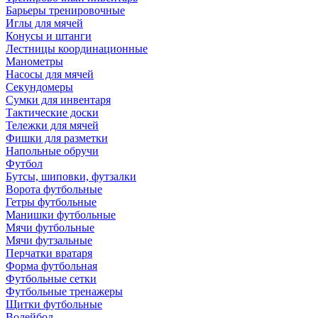
Барьеры тренировочные
Иглы для мячей
Конусы и штанги
Лестницы координационные
Манометры
Насосы для мячей
Секундомеры
Сумки для инвентаря
Тактические доски
Тележки для мячей
Фишки для разметки
Напольные обручи
Футбол
Бутсы, шиповки, футзалки
Ворота футбольные
Гетры футбольные
Манишки футбольные
Мячи футбольные
Мячи футзальные
Перчатки вратаря
Форма футбольная
Футбольные сетки
Футбольные тренажеры
Щитки футбольные
Волейбол