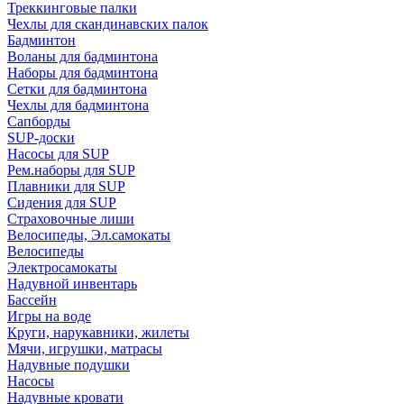
Треккинговые палки
Чехлы для скандинавских палок
Бадминтон
Воланы для бадминтона
Наборы для бадминтона
Сетки для бадминтона
Чехлы для бадминтона
Сапборды
SUP-доски
Насосы для SUP
Рем.наборы для SUP
Плавники для SUP
Сидения для SUP
Страховочные лиши
Велосипеды, Эл.самокаты
Велосипеды
Электросамокаты
Надувной инвентарь
Бассейн
Игры на воде
Круги, нарукавники, жилеты
Мячи, игрушки, матрасы
Надувные подушки
Насосы
Надувные кровати