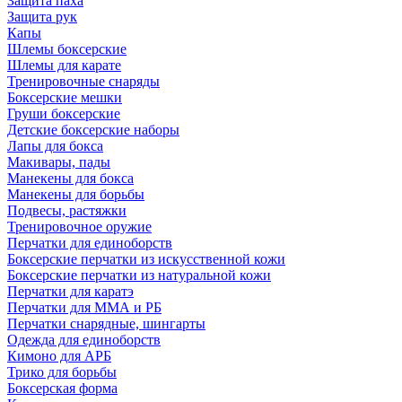
Защита паха
Защита рук
Капы
Шлемы боксерские
Шлемы для карате
Тренировочные снаряды
Боксерские мешки
Груши боксерские
Детские боксерские наборы
Лапы для бокса
Макивары, пады
Манекены для бокса
Манекены для борьбы
Подвесы, растяжки
Тренировочное оружие
Перчатки для единоборств
Боксерские перчатки из искусственной кожи
Боксерские перчатки из натуральной кожи
Перчатки для каратэ
Перчатки для ММА и РБ
Перчатки снарядные, шингарты
Одежда для единоборств
Кимоно для АРБ
Трико для борьбы
Боксерская форма