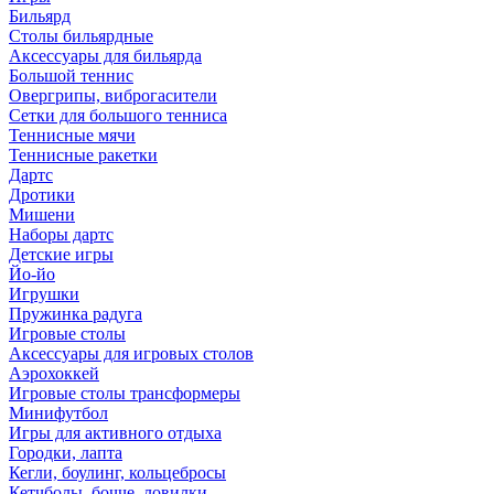
Бильярд
Столы бильярдные
Аксессуары для бильярда
Большой теннис
Овергрипы, виброгасители
Сетки для большого тенниса
Теннисные мячи
Теннисные ракетки
Дартс
Дротики
Мишени
Наборы дартс
Детские игры
Йо-йо
Игрушки
Пружинка радуга
Игровые столы
Аксессуары для игровых столов
Аэрохоккей
Игровые столы трансформеры
Минифутбол
Игры для активного отдыха
Городки, лапта
Кегли, боулинг, кольцебросы
Кетчболы, бочче, ловилки