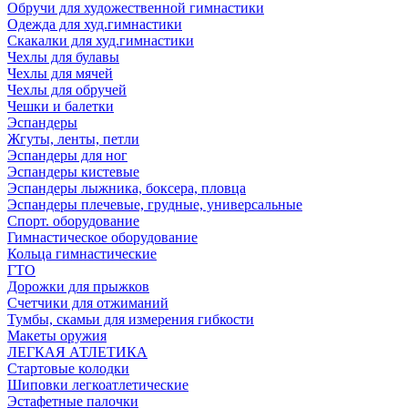
Обручи для художественной гимнастики
Одежда для худ.гимнастики
Скакалки для худ.гимнастики
Чехлы для булавы
Чехлы для мячей
Чехлы для обручей
Чешки и балетки
Эспандеры
Жгуты, ленты, петли
Эспандеры для ног
Эспандеры кистевые
Эспандеры лыжника, боксера, пловца
Эспандеры плечевые, грудные, универсальные
Спорт. оборудование
Гимнастическое оборудование
Кольца гимнастические
ГТО
Дорожки для прыжков
Счетчики для отжиманий
Тумбы, скамьи для измерения гибкости
Макеты оружия
ЛЕГКАЯ АТЛЕТИКА
Стартовые колодки
Шиповки легкоатлетические
Эстафетные палочки