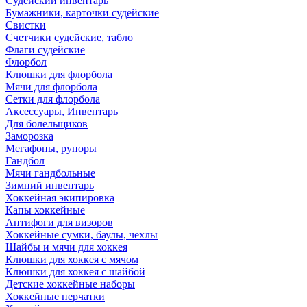
Судейский инвентарь
Бумажники, карточки судейские
Свистки
Счетчики судейские, табло
Флаги судейские
Флорбол
Клюшки для флорбола
Мячи для флорбола
Сетки для флорбола
Аксессуары, Инвентарь
Для болельщиков
Заморозка
Мегафоны, рупоры
Гандбол
Мячи гандбольные
Зимний инвентарь
Хоккейная экипировка
Капы хоккейные
Антифоги для визоров
Хоккейные сумки, баулы, чехлы
Шайбы и мячи для хоккея
Клюшки для хоккея с мячом
Клюшки для хоккея с шайбой
Детские хоккейные наборы
Хоккейные перчатки