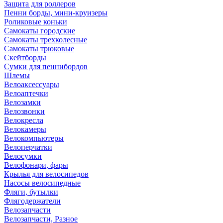
Защита для роллеров
Пенни борды, мини-круизеры
Роликовые коньки
Самокаты городские
Самокаты трехколесные
Самокаты трюковые
Скейтборды
Сумки для пеннибордов
Шлемы
Велоаксессуары
Велоаптечки
Велозамки
Велозвонки
Велокресла
Велокамеры
Велокомпьютеры
Велоперчатки
Велосумки
Велофонари, фары
Крылья для велосипедов
Насосы велосипедные
Фляги, бутылки
Флягодержатели
Велозапчасти
Велозапчасти, Разное