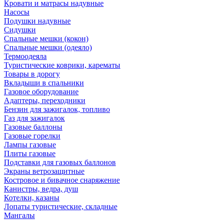
Кровати и матрасы надувные
Насосы
Подушки надувные
Сидушки
Спальные мешки (кокон)
Спальные мешки (одеяло)
Термоодеяла
Туристические коврики, карематы
Товары в дорогу
Вкладыши в спальники
Газовое оборудование
Адаптеры, переходники
Бензин для зажигалок, топливо
Газ для зажигалок
Газовые баллоны
Газовые горелки
Лампы газовые
Плиты газовые
Подставки для газовых баллонов
Экраны ветрозащитные
Костровое и бивачное снаряжение
Канистры, ведра, душ
Котелки, казаны
Лопаты туристические, складные
Мангалы