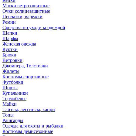
Кепки
Маски ветрозащитные
Очки солнцезащитные
Перчатки, варежки
Ремни
Средства по уходу за одеждой
Шапки
Шарфы
Женская одежда
Куртки
Брюки
Ветровки
Джемпера, Толстовки
Жилеты
Костюмы спортивные
Футболки
Шорты
Купальники
Термобелье
Майки
Тайтсы, леггинсы, капри
Топы
Рашгарды
Одежда для охоты и рыбалки
Костюмы демисезонные