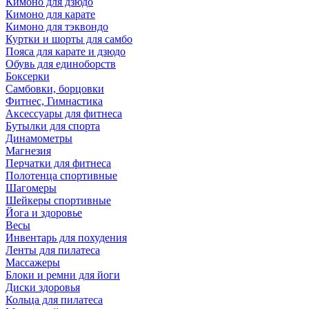
Кимоно для дзюдо
Кимоно для карате
Кимоно для тэквондо
Куртки и шорты для самбо
Пояса для карате и дзюдо
Обувь для единоборств
Боксерки
Самбовки, борцовки
Фитнес, Гимнастика
Аксессуары для фитнеса
Бутылки для спорта
Динамометры
Магнезия
Перчатки для фитнеса
Полотенца спортивные
Шагомеры
Шейкеры спортивные
Йога и здоровье
Весы
Инвентарь для похудения
Ленты для пилатеса
Массажеры
Блоки и ремни для йоги
Диски здоровья
Кольца для пилатеса