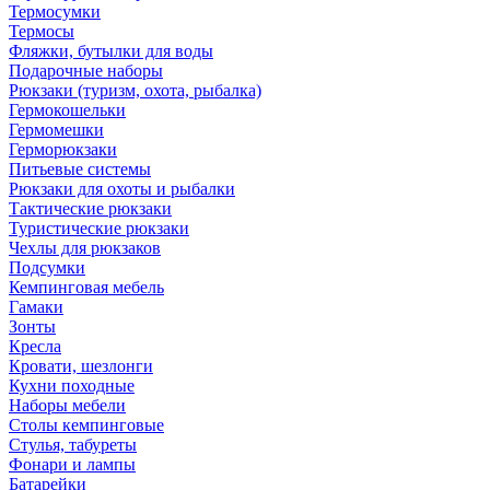
Термосумки
Термосы
Фляжки, бутылки для воды
Подарочные наборы
Рюкзаки (туризм, охота, рыбалка)
Гермокошельки
Гермомешки
Герморюкзаки
Питьевые системы
Рюкзаки для охоты и рыбалки
Тактические рюкзаки
Туристические рюкзаки
Чехлы для рюкзаков
Подсумки
Кемпинговая мебель
Гамаки
Зонты
Кресла
Кровати, шезлонги
Кухни походные
Наборы мебели
Столы кемпинговые
Стулья, табуреты
Фонари и лампы
Батарейки