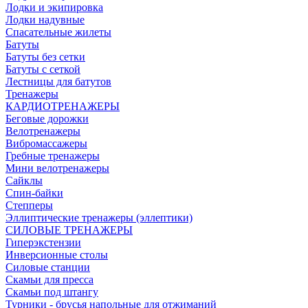
Лодки и экипировка
Лодки надувные
Спасательные жилеты
Батуты
Батуты без сетки
Батуты с сеткой
Лестницы для батутов
Тренажеры
КАРДИОТРЕНАЖЕРЫ
Беговые дорожки
Велотренажеры
Вибромассажеры
Гребные тренажеры
Мини велотренажеры
Сайклы
Спин-байки
Степперы
Эллиптические тренажеры (эллептики)
СИЛОВЫЕ ТРЕНАЖЕРЫ
Гиперэкстензии
Инверсионные столы
Силовые станции
Скамьи для пресса
Скамьи под штангу
Турники - брусья напольные для отжиманий