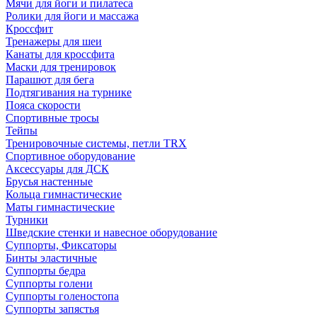
Мячи для йоги и пилатеса
Ролики для йоги и массажа
Кроссфит
Тренажеры для шеи
Канаты для кроссфита
Маски для тренировок
Парашют для бега
Подтягивания на турнике
Пояса скорости
Спортивные тросы
Тейпы
Тренировочные системы, петли TRX
Спортивное оборудование
Аксессуары для ДСК
Брусья настенные
Кольца гимнастические
Маты гимнастические
Турники
Шведские стенки и навесное оборудование
Суппорты, Фиксаторы
Бинты эластичные
Суппорты бедра
Суппорты голени
Суппорты голеностопа
Суппорты запястья