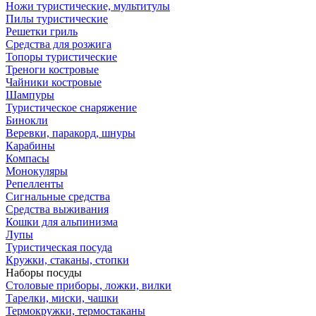
Ножи туристические, мультитулы
Пилы туристические
Решетки гриль
Средства для розжига
Топоры туристические
Треноги костровые
Чайники костровые
Шампуры
Туристическое снаряжение
Бинокли
Веревки, паракорд, шнуры
Карабины
Компасы
Монокуляры
Репелленты
Сигнальные средства
Средства выживания
Кошки для альпинизма
Лупы
Туристическая посуда
Кружки, стаканы, стопки
Наборы посуды
Столовые приборы, ложки, вилки
Тарелки, миски, чашки
Термокружки, термостаканы