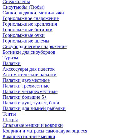
Снежколепы
Сноутьюбы (Тюбы)
Санки, ледянки, мини-лыжи
Горнолыжное снаряжение
Горнолыжные крепления
Горнолыжные ботинки
Горнолыжные очки
Горнолыжные шлемы
Сноубордическое снаряжение
Ботинки для сноубордов
Туризм
Палатки
Аксессуары для палаток
Автоматические палатки
Палатки двухместные
Палатки трехместные
Палатки четырехместные
Палатки большие 5+
Палатки душ, туалет, бани
Палатки для зимней рыбалки
Тенты
Шатры
Спальные мешки и коврики
Коврики и матрасы самонадувающиеся
Компрессионные мешки