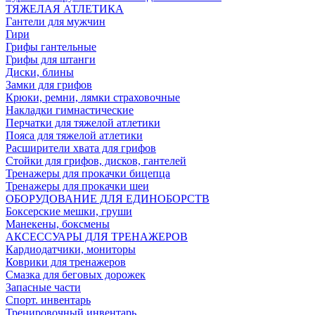
ТЯЖЕЛАЯ АТЛЕТИКА
Гантели для мужчин
Гири
Грифы гантельные
Грифы для штанги
Диски, блины
Замки для грифов
Крюки, ремни, лямки страховочные
Накладки гимнастические
Перчатки для тяжелой атлетики
Пояса для тяжелой атлетики
Расширители хвата для грифов
Стойки для грифов, дисков, гантелей
Тренажеры для прокачки бицепца
Тренажеры для прокачки шеи
ОБОРУДОВАНИЕ ДЛЯ ЕДИНОБОРСТВ
Боксерские мешки, груши
Манекены, боксмены
АКСЕССУАРЫ ДЛЯ ТРЕНАЖЕРОВ
Кардиодатчики, мониторы
Коврики для тренажеров
Смазка для беговых дорожек
Запасные части
Спорт. инвентарь
Тренировочный инвентарь