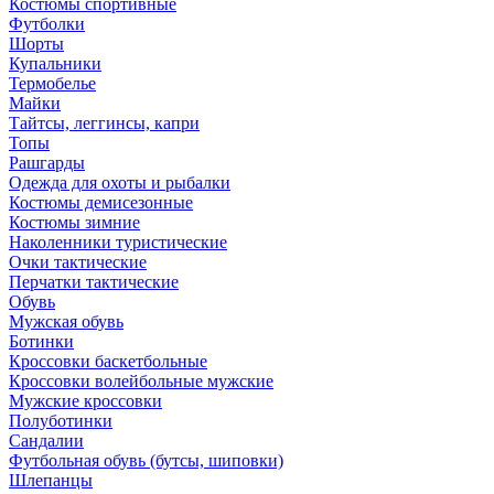
Костюмы спортивные
Футболки
Шорты
Купальники
Термобелье
Майки
Тайтсы, леггинсы, капри
Топы
Рашгарды
Одежда для охоты и рыбалки
Костюмы демисезонные
Костюмы зимние
Наколенники туристические
Очки тактические
Перчатки тактические
Обувь
Мужская обувь
Ботинки
Кроссовки баскетбольные
Кроссовки волейбольные мужские
Мужские кроссовки
Полуботинки
Сандалии
Футбольная обувь (бутсы, шиповки)
Шлепанцы