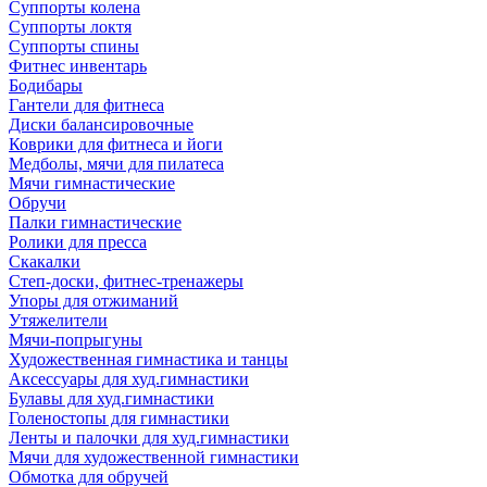
Суппорты колена
Суппорты локтя
Суппорты спины
Фитнес инвентарь
Бодибары
Гантели для фитнеса
Диски балансировочные
Коврики для фитнеса и йоги
Медболы, мячи для пилатеса
Мячи гимнастические
Обручи
Палки гимнастические
Ролики для пресса
Скакалки
Степ-доски, фитнес-тренажеры
Упоры для отжиманий
Утяжелители
Мячи-попрыгуны
Художественная гимнастика и танцы
Аксессуары для худ.гимнастики
Булавы для худ.гимнастики
Голеностопы для гимнастики
Ленты и палочки для худ.гимнастики
Мячи для художественной гимнастики
Обмотка для обручей