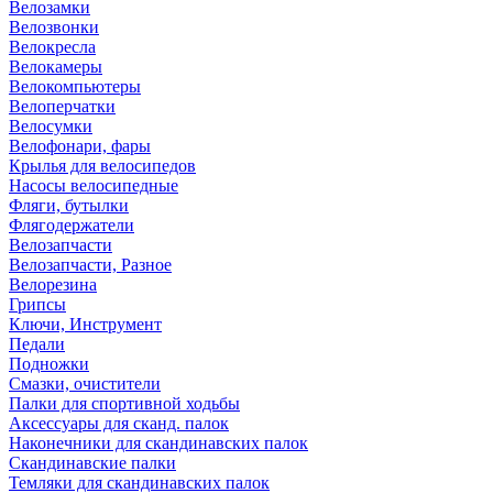
Велозамки
Велозвонки
Велокресла
Велокамеры
Велокомпьютеры
Велоперчатки
Велосумки
Велофонари, фары
Крылья для велосипедов
Насосы велосипедные
Фляги, бутылки
Флягодержатели
Велозапчасти
Велозапчасти, Разное
Велорезина
Грипсы
Ключи, Инструмент
Педали
Подножки
Смазки, очистители
Палки для спортивной ходьбы
Аксессуары для сканд. палок
Наконечники для скандинавских палок
Скандинавские палки
Темляки для скандинавских палок