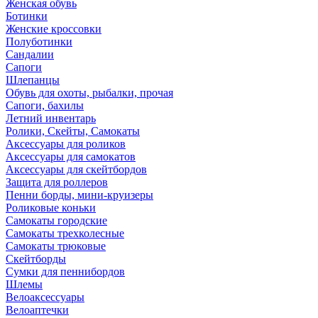
Женская обувь
Ботинки
Женские кроссовки
Полуботинки
Сандалии
Сапоги
Шлепанцы
Обувь для охоты, рыбалки, прочая
Сапоги, бахилы
Летний инвентарь
Ролики, Скейты, Самокаты
Аксессуары для роликов
Аксессуары для самокатов
Аксессуары для скейтбордов
Защита для роллеров
Пенни борды, мини-круизеры
Роликовые коньки
Самокаты городские
Самокаты трехколесные
Самокаты трюковые
Скейтборды
Сумки для пеннибордов
Шлемы
Велоаксессуары
Велоаптечки