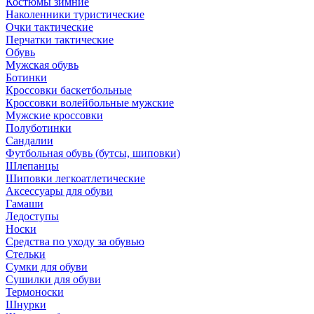
Костюмы зимние
Наколенники туристические
Очки тактические
Перчатки тактические
Обувь
Мужская обувь
Ботинки
Кроссовки баскетбольные
Кроссовки волейбольные мужские
Мужские кроссовки
Полуботинки
Сандалии
Футбольная обувь (бутсы, шиповки)
Шлепанцы
Шиповки легкоатлетические
Аксессуары для обуви
Гамаши
Ледоступы
Носки
Средства по уходу за обувью
Стельки
Сумки для обуви
Сушилки для обуви
Термоноски
Шнурки