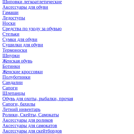
Шиповки легкоатлетические
Аксессуары для обуви
Гамаши
Ледоступы
Носки
Средства по уходу за обувью
Стельки
Сумки для обуви
Сушилки для обуви
Термоноски
Шнурки
Женская обувь
Ботинки
Женские кроссовки
Полуботинки
Сандалии
Сапоги
Шлепанцы
Обувь для охоты, рыбалки, прочая
Сапоги, бахилы
Летний инвентарь
Ролики, Скейты, Самокаты
Аксессуары для роликов
Аксессуары для самокатов
Аксессуары для скейтбордов