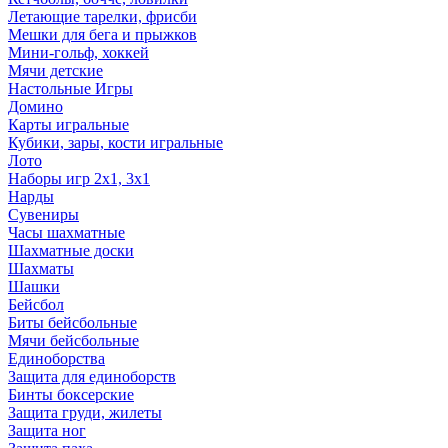
Летающие тарелки, фрисби
Мешки для бега и прыжков
Мини-гольф, хоккей
Мячи детские
Настольные Игры
Домино
Карты игральные
Кубики, зары, кости игральные
Лото
Наборы игр 2х1, 3х1
Нарды
Сувениры
Часы шахматные
Шахматные доски
Шахматы
Шашки
Бейсбол
Биты бейсбольные
Мячи бейсбольные
Единоборства
Защита для единоборств
Бинты боксерские
Защита груди, жилеты
Защита ног