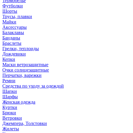
Термобелье
Футболки
Шорты
Трусы, плавки
Майки
Аксессуары
Балаклавы
Банданы
Браслеты
Грелки, теплоиды
Дождевики
Кепки
Маски ветрозащитные
Очки солнцезащитные
Перчатки, варежки
Ремни
Средства по уходу за одеждой
Шапки
Шарфы
Женская одежда
Куртки
Брюки
Ветровки
Джемпера, Толстовки
Жилеты