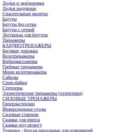
Лодки и экипировка
Лодки надувные
Спасательные жилеты
Батуты
Батуты без сетки
Батуты с сеткой
Лестницы для батутов
Тренажеры
КАРДИОТРЕНАЖЕРЫ
Беговые дорожки
Велотренажеры
Вибромассажеры
Гребные тренажеры
Мини велотренажеры
Сайклы
Спин-байки
Степперы
Эллиптические тренажеры (эллептики)
СИЛОВЫЕ ТРЕНАЖЕРЫ
Гиперэкстензии
Инверсионные столы
Силовые станции
Скамьи для пресса
Скамьи под штангу
Турники - брусья напольные для отжиманий