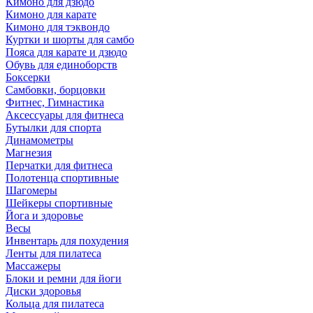
Кимоно для дзюдо
Кимоно для карате
Кимоно для тэквондо
Куртки и шорты для самбо
Пояса для карате и дзюдо
Обувь для единоборств
Боксерки
Самбовки, борцовки
Фитнес, Гимнастика
Аксессуары для фитнеса
Бутылки для спорта
Динамометры
Магнезия
Перчатки для фитнеса
Полотенца спортивные
Шагомеры
Шейкеры спортивные
Йога и здоровье
Весы
Инвентарь для похудения
Ленты для пилатеса
Массажеры
Блоки и ремни для йоги
Диски здоровья
Кольца для пилатеса