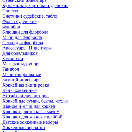
Судейский инвентарь
Бумажники, карточки судейские
Свистки
Счетчики судейские, табло
Флаги судейские
Флорбол
Клюшки для флорбола
Мячи для флорбола
Сетки для флорбола
Аксессуары, Инвентарь
Для болельщиков
Заморозка
Мегафоны, рупоры
Гандбол
Мячи гандбольные
Зимний инвентарь
Хоккейная экипировка
Капы хоккейные
Антифоги для визоров
Хоккейные сумки, баулы, чехлы
Шайбы и мячи для хоккея
Клюшки для хоккея с мячом
Клюшки для хоккея с шайбой
Детские хоккейные наборы
Хоккейные перчатки