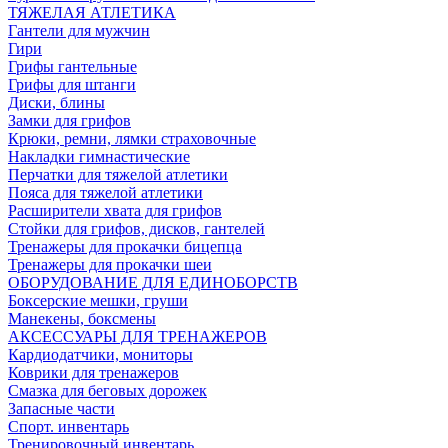
ТЯЖЕЛАЯ АТЛЕТИКА
Гантели для мужчин
Гири
Грифы гантельные
Грифы для штанги
Диски, блины
Замки для грифов
Крюки, ремни, лямки страховочные
Накладки гимнастические
Перчатки для тяжелой атлетики
Пояса для тяжелой атлетики
Расширители хвата для грифов
Стойки для грифов, дисков, гантелей
Тренажеры для прокачки бицепца
Тренажеры для прокачки шеи
ОБОРУДОВАНИЕ ДЛЯ ЕДИНОБОРСТВ
Боксерские мешки, груши
Манекены, боксмены
АКСЕССУАРЫ ДЛЯ ТРЕНАЖЕРОВ
Кардиодатчики, мониторы
Коврики для тренажеров
Смазка для беговых дорожек
Запасные части
Спорт. инвентарь
Тренировочный инвентарь