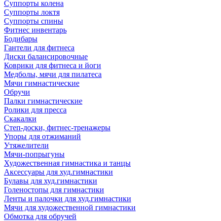
Суппорты колена
Суппорты локтя
Суппорты спины
Фитнес инвентарь
Бодибары
Гантели для фитнеса
Диски балансировочные
Коврики для фитнеса и йоги
Медболы, мячи для пилатеса
Мячи гимнастические
Обручи
Палки гимнастические
Ролики для пресса
Скакалки
Степ-доски, фитнес-тренажеры
Упоры для отжиманий
Утяжелители
Мячи-попрыгуны
Художественная гимнастика и танцы
Аксессуары для худ.гимнастики
Булавы для худ.гимнастики
Голеностопы для гимнастики
Ленты и палочки для худ.гимнастики
Мячи для художественной гимнастики
Обмотка для обручей