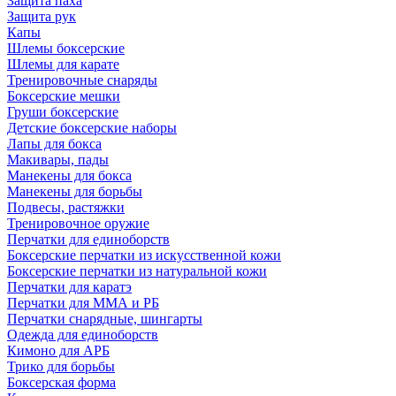
Защита паха
Защита рук
Капы
Шлемы боксерские
Шлемы для карате
Тренировочные снаряды
Боксерские мешки
Груши боксерские
Детские боксерские наборы
Лапы для бокса
Макивары, пады
Манекены для бокса
Манекены для борьбы
Подвесы, растяжки
Тренировочное оружие
Перчатки для единоборств
Боксерские перчатки из искусственной кожи
Боксерские перчатки из натуральной кожи
Перчатки для каратэ
Перчатки для ММА и РБ
Перчатки снарядные, шингарты
Одежда для единоборств
Кимоно для АРБ
Трико для борьбы
Боксерская форма