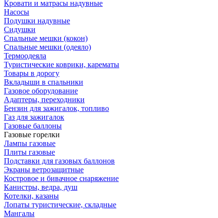
Кровати и матрасы надувные
Насосы
Подушки надувные
Сидушки
Спальные мешки (кокон)
Спальные мешки (одеяло)
Термоодеяла
Туристические коврики, карематы
Товары в дорогу
Вкладыши в спальники
Газовое оборудование
Адаптеры, переходники
Бензин для зажигалок, топливо
Газ для зажигалок
Газовые баллоны
Газовые горелки
Лампы газовые
Плиты газовые
Подставки для газовых баллонов
Экраны ветрозащитные
Костровое и бивачное снаряжение
Канистры, ведра, душ
Котелки, казаны
Лопаты туристические, складные
Мангалы