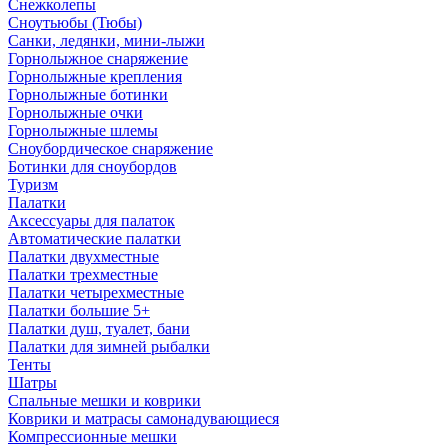
Снежколепы
Сноутьюбы (Тюбы)
Санки, ледянки, мини-лыжи
Горнолыжное снаряжение
Горнолыжные крепления
Горнолыжные ботинки
Горнолыжные очки
Горнолыжные шлемы
Сноубордическое снаряжение
Ботинки для сноубордов
Туризм
Палатки
Аксессуары для палаток
Автоматические палатки
Палатки двухместные
Палатки трехместные
Палатки четырехместные
Палатки большие 5+
Палатки душ, туалет, бани
Палатки для зимней рыбалки
Тенты
Шатры
Спальные мешки и коврики
Коврики и матрасы самонадувающиеся
Компрессионные мешки