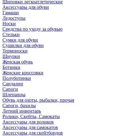
Шиповки легкоатлетические
Аксессуары для обуви
Гамаши
Ледоступы
Носки
Средства по уходу за обувью
Стельки
Сумки для обуви
Сушилки для обуви
Термоноски
Шнурки
Женская обувь
Ботинки
Женские кроссовки
Полуботинки
Сандалии
Сапоги
Шлепанцы
Обувь для охоты, рыбалки, прочая
Сапоги, бахилы
Летний инвентарь
Ролики, Скейты, Самокаты
Аксессуары для роликов
Аксессуары для самокатов
Аксессуары для скейтбордов