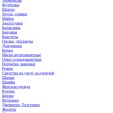
Термобелье
Футболки
Шорты
Трусы, плавки
Майки
Аксессуары
Балаклавы
Банданы
Браслеты
Грелки, теплоиды
Дождевики
Кепки
Маски ветрозащитные
Очки солнцезащитные
Перчатки, варежки
Ремни
Средства по уходу за одеждой
Шапки
Шарфы
Женская одежда
Куртки
Брюки
Ветровки
Джемпера, Толстовки
Жилеты