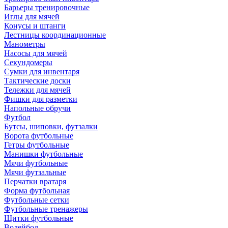
Барьеры тренировочные
Иглы для мячей
Конусы и штанги
Лестницы координационные
Манометры
Насосы для мячей
Секундомеры
Сумки для инвентаря
Тактические доски
Тележки для мячей
Фишки для разметки
Напольные обручи
Футбол
Бутсы, шиповки, футзалки
Ворота футбольные
Гетры футбольные
Манишки футбольные
Мячи футбольные
Мячи футзальные
Перчатки вратаря
Форма футбольная
Футбольные сетки
Футбольные тренажеры
Щитки футбольные
Волейбол