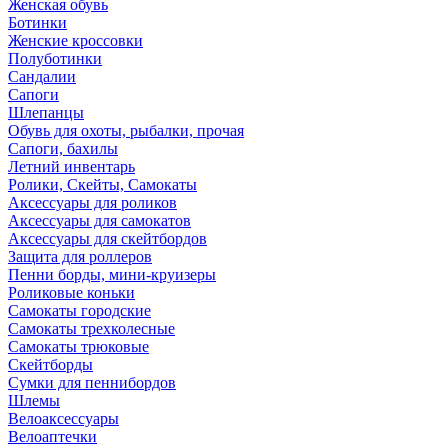
Женская обувь
Ботинки
Женские кроссовки
Полуботинки
Сандалии
Сапоги
Шлепанцы
Обувь для охоты, рыбалки, прочая
Сапоги, бахилы
Летний инвентарь
Ролики, Скейты, Самокаты
Аксессуары для роликов
Аксессуары для самокатов
Аксессуары для скейтбордов
Защита для роллеров
Пенни борды, мини-круизеры
Роликовые коньки
Самокаты городские
Самокаты трехколесные
Самокаты трюковые
Скейтборды
Сумки для пеннибордов
Шлемы
Велоаксессуары
Велоаптечки