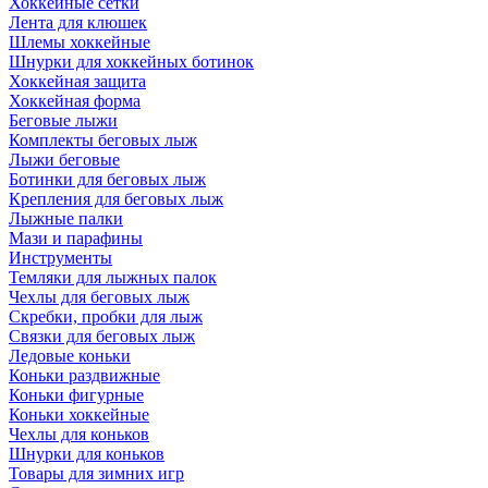
Хоккейные сетки
Лента для клюшек
Шлемы хоккейные
Шнурки для хоккейных ботинок
Хоккейная защита
Хоккейная форма
Беговые лыжи
Комплекты беговых лыж
Лыжи беговые
Ботинки для беговых лыж
Крепления для беговых лыж
Лыжные палки
Мази и парафины
Инструменты
Темляки для лыжных палок
Чехлы для беговых лыж
Скребки, пробки для лыж
Связки для беговых лыж
Ледовые коньки
Коньки раздвижные
Коньки фигурные
Коньки хоккейные
Чехлы для коньков
Шнурки для коньков
Товары для зимних игр