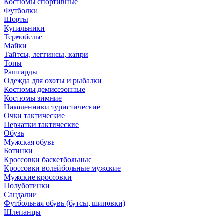
Костюмы спортивные
Футболки
Шорты
Купальники
Термобелье
Майки
Тайтсы, леггинсы, капри
Топы
Рашгарды
Одежда для охоты и рыбалки
Костюмы демисезонные
Костюмы зимние
Наколенники туристические
Очки тактические
Перчатки тактические
Обувь
Мужская обувь
Ботинки
Кроссовки баскетбольные
Кроссовки волейбольные мужские
Мужские кроссовки
Полуботинки
Сандалии
Футбольная обувь (бутсы, шиповки)
Шлепанцы