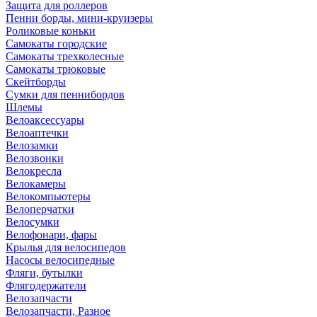
Защита для роллеров
Пенни борды, мини-круизеры
Роликовые коньки
Самокаты городские
Самокаты трехколесные
Самокаты трюковые
Скейтборды
Сумки для пеннибордов
Шлемы
Велоаксессуары
Велоаптечки
Велозамки
Велозвонки
Велокресла
Велокамеры
Велокомпьютеры
Велоперчатки
Велосумки
Велофонари, фары
Крылья для велосипедов
Насосы велосипедные
Фляги, бутылки
Флягодержатели
Велозапчасти
Велозапчасти, Разное