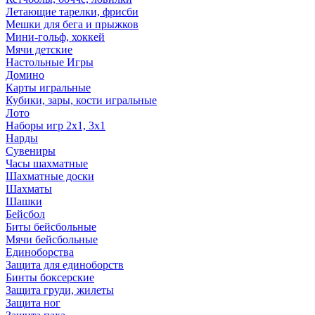
Летающие тарелки, фрисби
Мешки для бега и прыжков
Мини-гольф, хоккей
Мячи детские
Настольные Игры
Домино
Карты игральные
Кубики, зары, кости игральные
Лото
Наборы игр 2х1, 3х1
Нарды
Сувениры
Часы шахматные
Шахматные доски
Шахматы
Шашки
Бейсбол
Биты бейсбольные
Мячи бейсбольные
Единоборства
Защита для единоборств
Бинты боксерские
Защита груди, жилеты
Защита ног