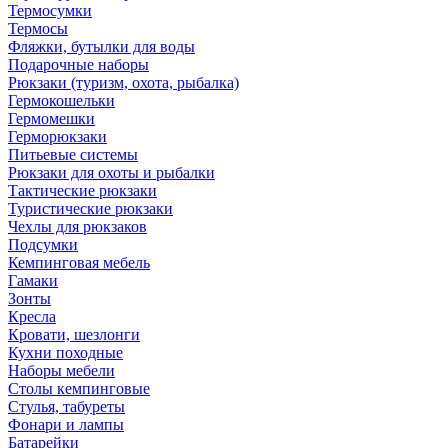
Термосумки
Термосы
Фляжки, бутылки для воды
Подарочные наборы
Рюкзаки (туризм, охота, рыбалка)
Гермокошельки
Гермомешки
Герморюкзаки
Питьевые системы
Рюкзаки для охоты и рыбалки
Тактические рюкзаки
Туристические рюкзаки
Чехлы для рюкзаков
Подсумки
Кемпинговая мебель
Гамаки
Зонты
Кресла
Кровати, шезлонги
Кухни походные
Наборы мебели
Столы кемпинговые
Стулья, табуреты
Фонари и лампы
Батарейки