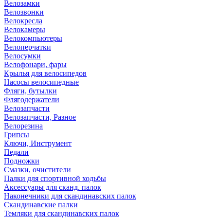
Велозамки
Велозвонки
Велокресла
Велокамеры
Велокомпьютеры
Велоперчатки
Велосумки
Велофонари, фары
Крылья для велосипедов
Насосы велосипедные
Фляги, бутылки
Флягодержатели
Велозапчасти
Велозапчасти, Разное
Велорезина
Грипсы
Ключи, Инструмент
Педали
Подножки
Смазки, очистители
Палки для спортивной ходьбы
Аксессуары для сканд. палок
Наконечники для скандинавских палок
Скандинавские палки
Темляки для скандинавских палок