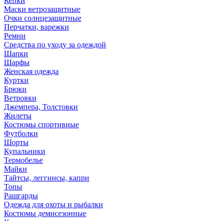
Кепки
Маски ветрозащитные
Очки солнцезащитные
Перчатки, варежки
Ремни
Средства по уходу за одеждой
Шапки
Шарфы
Женская одежда
Куртки
Брюки
Ветровки
Джемпера, Толстовки
Жилеты
Костюмы спортивные
Футболки
Шорты
Купальники
Термобелье
Майки
Тайтсы, леггинсы, капри
Топы
Рашгарды
Одежда для охоты и рыбалки
Костюмы демисезонные