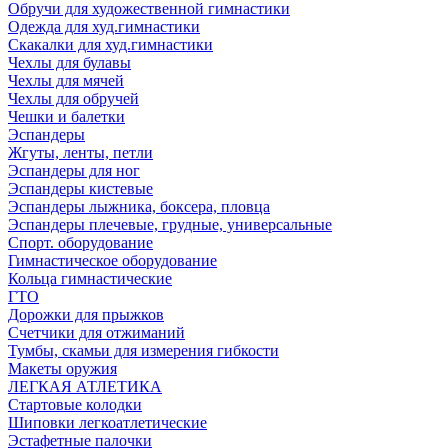
Обручи для художественной гимнастики
Одежда для худ.гимнастики
Скакалки для худ.гимнастики
Чехлы для булавы
Чехлы для мячей
Чехлы для обручей
Чешки и балетки
Эспандеры
Жгуты, ленты, петли
Эспандеры для ног
Эспандеры кистевые
Эспандеры лыжника, боксера, пловца
Эспандеры плечевые, грудные, универсальные
Спорт. оборудование
Гимнастическое оборудование
Кольца гимнастические
ГТО
Дорожки для прыжков
Счетчики для отжиманий
Тумбы, скамьи для измерения гибкости
Макеты оружия
ЛЕГКАЯ АТЛЕТИКА
Стартовые колодки
Шиповки легкоатлетические
Эстафетные палочки