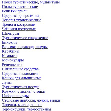
Ножи туристические, мультитулы
Пилы туристические
Решетки гриль
Средства для розжига
Топоры туристические
Треноги костровые
Чайники костровые
Шампуры
Туристическое снаряжение
Бинокли
Веревки, паракорд, шнуры
Карабины
Компасы
Монокуляры
Репелленты
Сигнальные средства
Средства выживания
Кошки для альпинизма
Лупы
Туристическая посуда
Кружки, стаканы, стопки
Наборы посуды
Столовые приборы, ложки, вилки
Тарелки, миски, чашки
Термокружки, термостаканы