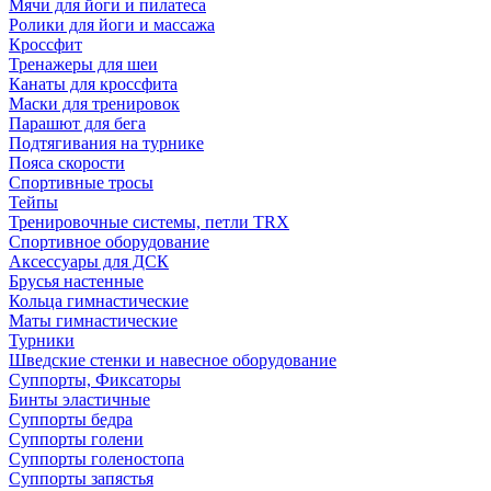
Мячи для йоги и пилатеса
Ролики для йоги и массажа
Кроссфит
Тренажеры для шеи
Канаты для кроссфита
Маски для тренировок
Парашют для бега
Подтягивания на турнике
Пояса скорости
Спортивные тросы
Тейпы
Тренировочные системы, петли TRX
Спортивное оборудование
Аксессуары для ДСК
Брусья настенные
Кольца гимнастические
Маты гимнастические
Турники
Шведские стенки и навесное оборудование
Суппорты, Фиксаторы
Бинты эластичные
Суппорты бедра
Суппорты голени
Суппорты голеностопа
Суппорты запястья