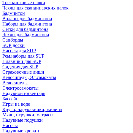
Треккинговые палки
Чехлы для скандинавских палок
Бадминтон
Воланы для бадминтона
Наборы для бадминтона
Сетки для бадминтона
Чехлы для бадминтона
Сапборды
SUP-доски
Насосы для SUP
Рем.наборы для SUP
Плавники для SUP
Сидения для SUP
Страховочные лиши
Велосипеды, Эл.самокаты
Велосипеды
Электросамокаты
Надувной инвентарь
Бассейн
Игры на воде
Круги, нарукавники, жилеты
Мячи, игрушки, матрасы
Надувные подушки
Насосы
Надувные кровати