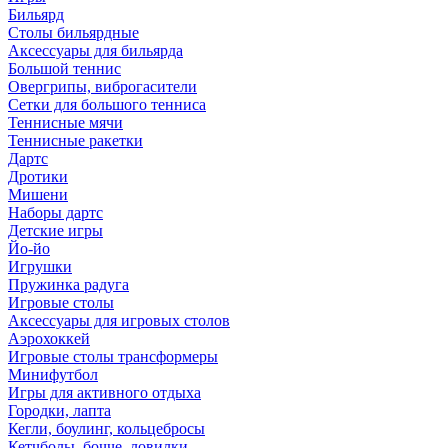
Бильярд
Столы бильярдные
Аксессуары для бильярда
Большой теннис
Овергрипы, виброгасители
Сетки для большого тенниса
Теннисные мячи
Теннисные ракетки
Дартс
Дротики
Мишени
Наборы дартс
Детские игры
Йо-йо
Игрушки
Пружинка радуга
Игровые столы
Аксессуары для игровых столов
Аэрохоккей
Игровые столы трансформеры
Минифутбол
Игры для активного отдыха
Городки, лапта
Кегли, боулинг, кольцебросы
Кетчболы, бочче, ловилки