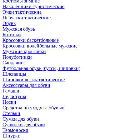
Костюмы зимние
Наколенники туристические
Очки тактические
Перчатки тактические
Обувь
Мужская обувь
Ботинки
Кроссовки баскетбольные
Кроссовки волейбольные мужские
Мужские кроссовки
Полуботинки
Сандалии
Футбольная обувь (бутсы, шиповки)
Шлепанцы
Шиповки легкоатлетические
Аксессуары для обуви
Гамаши
Ледоступы
Носки
Средства по уходу за обувью
Стельки
Сумки для обуви
Сушилки для обуви
Термоноски
Шнурки