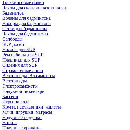
Треккинговые палки
Чехлы для скандинавских палок
Бадминтон
Воланы для бадминтона
Наборы для бадминтона
Сетки для бадминтона
Чехлы для бадминтона
Сапборды
SUP-доски
Насосы для SUP
Рем.наборы для SUP
Плавники для SUP
Сидения для SUP
Страховочные лиши
Велосипеды, Эл.самокаты
Велосипеды
Электросамокаты
Надувной инвентарь
Бассейн
Игры на воде
Круги, нарукавники, жилеты
Мячи, игрушки, матрасы
Надувные подушки
Насосы
Надувные кровати