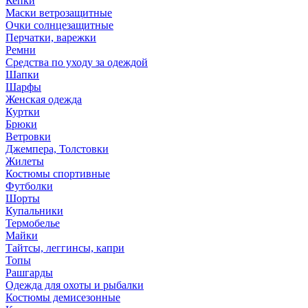
Кепки
Маски ветрозащитные
Очки солнцезащитные
Перчатки, варежки
Ремни
Средства по уходу за одеждой
Шапки
Шарфы
Женская одежда
Куртки
Брюки
Ветровки
Джемпера, Толстовки
Жилеты
Костюмы спортивные
Футболки
Шорты
Купальники
Термобелье
Майки
Тайтсы, леггинсы, капри
Топы
Рашгарды
Одежда для охоты и рыбалки
Костюмы демисезонные