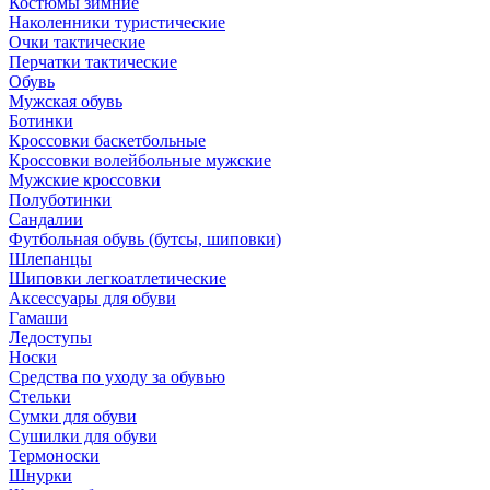
Костюмы зимние
Наколенники туристические
Очки тактические
Перчатки тактические
Обувь
Мужская обувь
Ботинки
Кроссовки баскетбольные
Кроссовки волейбольные мужские
Мужские кроссовки
Полуботинки
Сандалии
Футбольная обувь (бутсы, шиповки)
Шлепанцы
Шиповки легкоатлетические
Аксессуары для обуви
Гамаши
Ледоступы
Носки
Средства по уходу за обувью
Стельки
Сумки для обуви
Сушилки для обуви
Термоноски
Шнурки