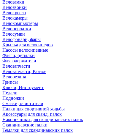
Велозамки
Велозвонки
Велокресла
Велокамеры
Велокомпьютеры
Велоперчатки
Велосумки
Велофонари, фары
Крылья для велосипедов
Насосы велосипедные
Фляги, бутылки
Флягодержатели
Велозапчасти
Велозапчасти, Разное
Велорезина
Грипсы
Ключи, Инструмент
Педали
Подножки
Смазки, очистители
Палки для спортивной ходьбы
Аксессуары для сканд. палок
Наконечники для скандинавских палок
Скандинавские палки
Темляки для скандинавских палок