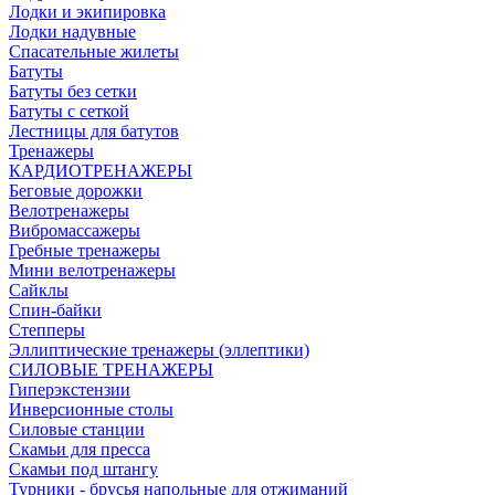
Лодки и экипировка
Лодки надувные
Спасательные жилеты
Батуты
Батуты без сетки
Батуты с сеткой
Лестницы для батутов
Тренажеры
КАРДИОТРЕНАЖЕРЫ
Беговые дорожки
Велотренажеры
Вибромассажеры
Гребные тренажеры
Мини велотренажеры
Сайклы
Спин-байки
Степперы
Эллиптические тренажеры (эллептики)
СИЛОВЫЕ ТРЕНАЖЕРЫ
Гиперэкстензии
Инверсионные столы
Силовые станции
Скамьи для пресса
Скамьи под штангу
Турники - брусья напольные для отжиманий