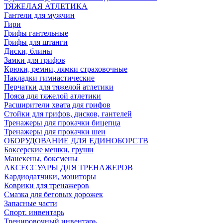
ТЯЖЕЛАЯ АТЛЕТИКА
Гантели для мужчин
Гири
Грифы гантельные
Грифы для штанги
Диски, блины
Замки для грифов
Крюки, ремни, лямки страховочные
Накладки гимнастические
Перчатки для тяжелой атлетики
Пояса для тяжелой атлетики
Расширители хвата для грифов
Стойки для грифов, дисков, гантелей
Тренажеры для прокачки бицепца
Тренажеры для прокачки шеи
ОБОРУДОВАНИЕ ДЛЯ ЕДИНОБОРСТВ
Боксерские мешки, груши
Манекены, боксмены
АКСЕССУАРЫ ДЛЯ ТРЕНАЖЕРОВ
Кардиодатчики, мониторы
Коврики для тренажеров
Смазка для беговых дорожек
Запасные части
Спорт. инвентарь
Тренировочный инвентарь