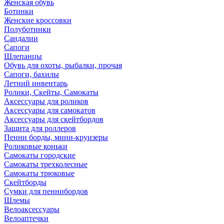
Женская обувь
Ботинки
Женские кроссовки
Полуботинки
Сандалии
Сапоги
Шлепанцы
Обувь для охоты, рыбалки, прочая
Сапоги, бахилы
Летний инвентарь
Ролики, Скейты, Самокаты
Аксессуары для роликов
Аксессуары для самокатов
Аксессуары для скейтбордов
Защита для роллеров
Пенни борды, мини-круизеры
Роликовые коньки
Самокаты городские
Самокаты трехколесные
Самокаты трюковые
Скейтборды
Сумки для пеннибордов
Шлемы
Велоаксессуары
Велоаптечки