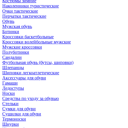
Костюмы зимние
Наколенники туристические
Очки тактические
Перчатки тактические
Обувь
Мужская обувь
Ботинки
Кроссовки баскетбольные
Кроссовки волейбольные мужские
Мужские кроссовки
Полуботинки
Сандалии
Футбольная обувь (бутсы, шиповки)
Шлепанцы
Шиповки легкоатлетические
Аксессуары для обуви
Гамаши
Ледоступы
Носки
Средства по уходу за обувью
Стельки
Сумки для обуви
Сушилки для обуви
Термоноски
Шнурки