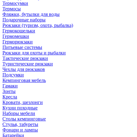
Термосумки
Термосы
Фляжки, бутылки для воды
Подарочные наборы
Рюкзаки (туризм, охота, рыбалка)
Гермокошельки
Гермомешки
Герморюкзаки
Питьевые системы
Рюкзаки для охоты и рыбалки
Тактические рюкзаки
Туристические рюкзаки
Чехлы для рюкзаков
Подсумки
Кемпинговая мебель
Гамаки
Зонты
Кресла
Кровати, шезлонги
Кухни походные
Наборы мебели
Столы кемпинговые
Стулья, табуреты
Фонари и лампы
Батарейки