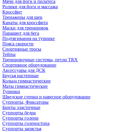
Мячи для йоги и пилатеса
Ролики для йоги и массажа
Кроссфит
Тренажеры для шеи
Канаты для кроссфита
Маски для тренировок
Парашют для бега
Подтягивания на турнике
Пояса скорости
Спортивные тросы
Тейпы
Тренировочные системы, петли TRX
Спортивное оборудование
Аксессуары для ДСК
Брусья настенные
Кольца гимнастические
Маты гимнастические
Турники
Шведские стенки и навесное оборудование
Суппорты, Фиксаторы
Бинты эластичные
Суппорты бедра
Суппорты голени
Суппорты голеностопа
Суппорты запястья