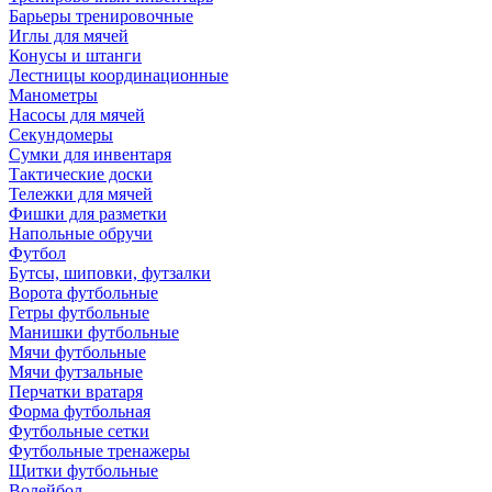
Барьеры тренировочные
Иглы для мячей
Конусы и штанги
Лестницы координационные
Манометры
Насосы для мячей
Секундомеры
Сумки для инвентаря
Тактические доски
Тележки для мячей
Фишки для разметки
Напольные обручи
Футбол
Бутсы, шиповки, футзалки
Ворота футбольные
Гетры футбольные
Манишки футбольные
Мячи футбольные
Мячи футзальные
Перчатки вратаря
Форма футбольная
Футбольные сетки
Футбольные тренажеры
Щитки футбольные
Волейбол