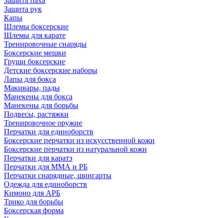
Защита паха
Защита рук
Капы
Шлемы боксерские
Шлемы для карате
Тренировочные снаряды
Боксерские мешки
Груши боксерские
Детские боксерские наборы
Лапы для бокса
Макивары, пады
Манекены для бокса
Манекены для борьбы
Подвесы, растяжки
Тренировочное оружие
Перчатки для единоборств
Боксерские перчатки из искусственной кожи
Боксерские перчатки из натуральной кожи
Перчатки для каратэ
Перчатки для ММА и РБ
Перчатки снарядные, шингарты
Одежда для единоборств
Кимоно для АРБ
Трико для борьбы
Боксерская форма