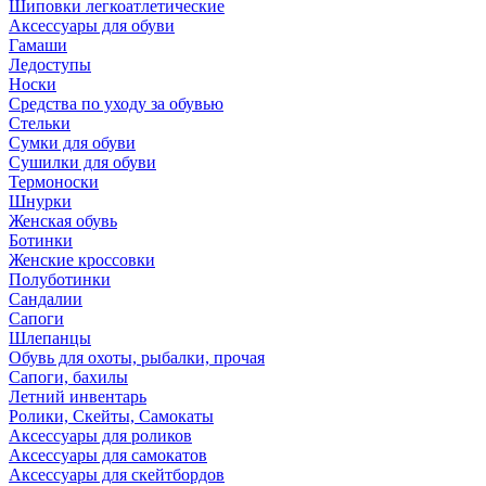
Шиповки легкоатлетические
Аксессуары для обуви
Гамаши
Ледоступы
Носки
Средства по уходу за обувью
Стельки
Сумки для обуви
Сушилки для обуви
Термоноски
Шнурки
Женская обувь
Ботинки
Женские кроссовки
Полуботинки
Сандалии
Сапоги
Шлепанцы
Обувь для охоты, рыбалки, прочая
Сапоги, бахилы
Летний инвентарь
Ролики, Скейты, Самокаты
Аксессуары для роликов
Аксессуары для самокатов
Аксессуары для скейтбордов