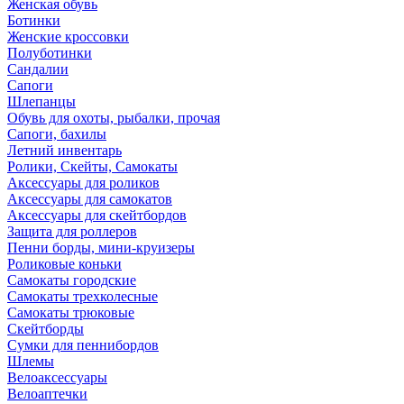
Женская обувь
Ботинки
Женские кроссовки
Полуботинки
Сандалии
Сапоги
Шлепанцы
Обувь для охоты, рыбалки, прочая
Сапоги, бахилы
Летний инвентарь
Ролики, Скейты, Самокаты
Аксессуары для роликов
Аксессуары для самокатов
Аксессуары для скейтбордов
Защита для роллеров
Пенни борды, мини-круизеры
Роликовые коньки
Самокаты городские
Самокаты трехколесные
Самокаты трюковые
Скейтборды
Сумки для пеннибордов
Шлемы
Велоаксессуары
Велоаптечки