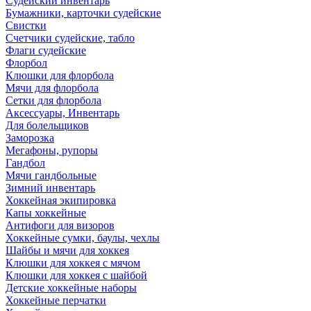
Судейский инвентарь
Бумажники, карточки судейские
Свистки
Счетчики судейские, табло
Флаги судейские
Флорбол
Клюшки для флорбола
Мячи для флорбола
Сетки для флорбола
Аксессуары, Инвентарь
Для болельщиков
Заморозка
Мегафоны, рупоры
Гандбол
Мячи гандбольные
Зимний инвентарь
Хоккейная экипировка
Капы хоккейные
Антифоги для визоров
Хоккейные сумки, баулы, чехлы
Шайбы и мячи для хоккея
Клюшки для хоккея с мячом
Клюшки для хоккея с шайбой
Детские хоккейные наборы
Хоккейные перчатки