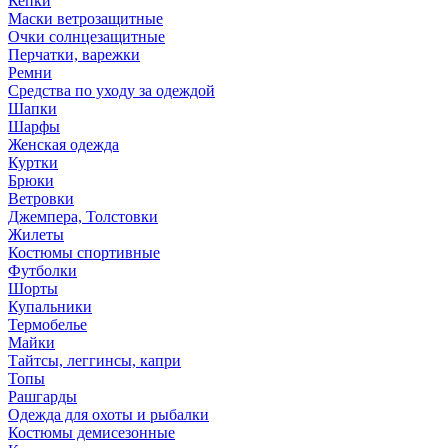
Кепки
Маски ветрозащитные
Очки солнцезащитные
Перчатки, варежки
Ремни
Средства по уходу за одеждой
Шапки
Шарфы
Женская одежда
Куртки
Брюки
Ветровки
Джемпера, Толстовки
Жилеты
Костюмы спортивные
Футболки
Шорты
Купальники
Термобелье
Майки
Тайтсы, леггинсы, капри
Топы
Рашгарды
Одежда для охоты и рыбалки
Костюмы демисезонные