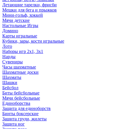
Летающие тарелки, фрисби
Мешки для бега и прыжков
Мини-гольф, хоккей
Мячи детские
Настольные Игры
Домино
Карты игральные
Кубики, зары, кости игральные
Лото
Наборы игр 2х1, 3х1
Нарды
Сувениры
Часы шахматные
Шахматные доски
Шахматы
Шашки
Бейсбол
Биты бейсбольные
Мячи бейсбольные
Единоборства
Защита для единоборств
Бинты боксерские
Защита груди, жилеты
Защита ног