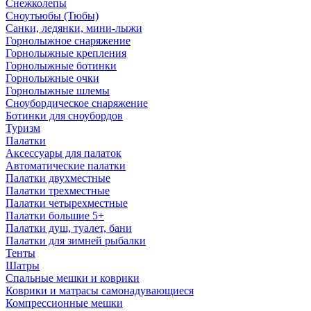
Снежколепы
Сноутьюбы (Тюбы)
Санки, ледянки, мини-лыжи
Горнолыжное снаряжение
Горнолыжные крепления
Горнолыжные ботинки
Горнолыжные очки
Горнолыжные шлемы
Сноубордическое снаряжение
Ботинки для сноубордов
Туризм
Палатки
Аксессуары для палаток
Автоматические палатки
Палатки двухместные
Палатки трехместные
Палатки четырехместные
Палатки большие 5+
Палатки душ, туалет, бани
Палатки для зимней рыбалки
Тенты
Шатры
Спальные мешки и коврики
Коврики и матрасы самонадувающиеся
Компрессионные мешки