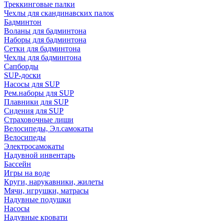
Треккинговые палки
Чехлы для скандинавских палок
Бадминтон
Воланы для бадминтона
Наборы для бадминтона
Сетки для бадминтона
Чехлы для бадминтона
Сапборды
SUP-доски
Насосы для SUP
Рем.наборы для SUP
Плавники для SUP
Сидения для SUP
Страховочные лиши
Велосипеды, Эл.самокаты
Велосипеды
Электросамокаты
Надувной инвентарь
Бассейн
Игры на воде
Круги, нарукавники, жилеты
Мячи, игрушки, матрасы
Надувные подушки
Насосы
Надувные кровати