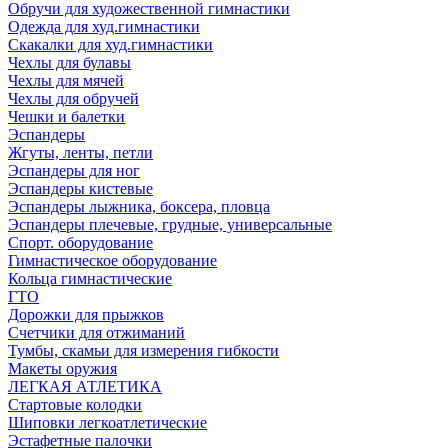
Обручи для художественной гимнастики
Одежда для худ.гимнастики
Скакалки для худ.гимнастики
Чехлы для булавы
Чехлы для мячей
Чехлы для обручей
Чешки и балетки
Эспандеры
Жгуты, ленты, петли
Эспандеры для ног
Эспандеры кистевые
Эспандеры лыжника, боксера, пловца
Эспандеры плечевые, грудные, универсальные
Спорт. оборудование
Гимнастическое оборудование
Кольца гимнастические
ГТО
Дорожки для прыжков
Счетчики для отжиманий
Тумбы, скамьи для измерения гибкости
Макеты оружия
ЛЕГКАЯ АТЛЕТИКА
Стартовые колодки
Шиповки легкоатлетические
Эстафетные палочки