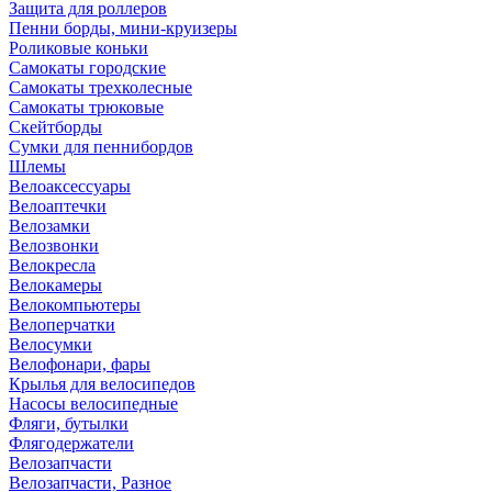
Защита для роллеров
Пенни борды, мини-круизеры
Роликовые коньки
Самокаты городские
Самокаты трехколесные
Самокаты трюковые
Скейтборды
Сумки для пеннибордов
Шлемы
Велоаксессуары
Велоаптечки
Велозамки
Велозвонки
Велокресла
Велокамеры
Велокомпьютеры
Велоперчатки
Велосумки
Велофонари, фары
Крылья для велосипедов
Насосы велосипедные
Фляги, бутылки
Флягодержатели
Велозапчасти
Велозапчасти, Разное