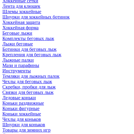
Хоккейные сетки
Лента для клюшек
Шлемы хоккейные
Шнурки для хоккейных ботинок
Хоккейная защита
Хоккейная форма
Беговые лыжи
Комплекты беговых лыж
Лыжи беговые
Ботинки для беговых лыж
Крепления для беговых лыж
Лыжные палки
Мази и парафины
Инструменты
Темляки для лыжных палок
Чехлы для беговых лыж
Скребки, пробки для лыж
Связки для беговых лыж
Ледовые коньки
Коньки раздвижные
Коньки фигурные
Коньки хоккейные
Чехлы для коньков
Шнурки для коньков
Товары для зимних игр