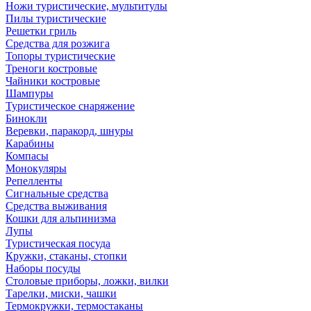
Ножи туристические, мультитулы
Пилы туристические
Решетки гриль
Средства для розжига
Топоры туристические
Треноги костровые
Чайники костровые
Шампуры
Туристическое снаряжение
Бинокли
Веревки, паракорд, шнуры
Карабины
Компасы
Монокуляры
Репелленты
Сигнальные средства
Средства выживания
Кошки для альпинизма
Лупы
Туристическая посуда
Кружки, стаканы, стопки
Наборы посуды
Столовые приборы, ложки, вилки
Тарелки, миски, чашки
Термокружки, термостаканы