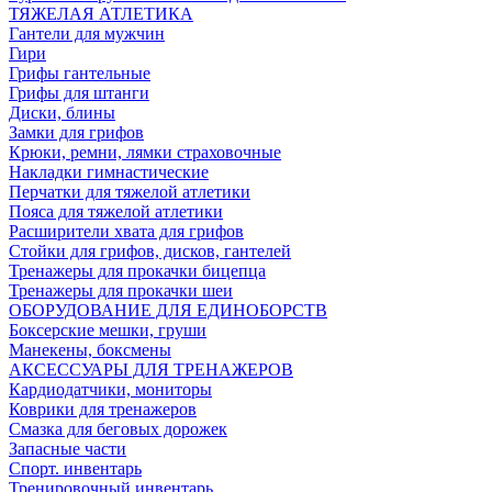
ТЯЖЕЛАЯ АТЛЕТИКА
Гантели для мужчин
Гири
Грифы гантельные
Грифы для штанги
Диски, блины
Замки для грифов
Крюки, ремни, лямки страховочные
Накладки гимнастические
Перчатки для тяжелой атлетики
Пояса для тяжелой атлетики
Расширители хвата для грифов
Стойки для грифов, дисков, гантелей
Тренажеры для прокачки бицепца
Тренажеры для прокачки шеи
ОБОРУДОВАНИЕ ДЛЯ ЕДИНОБОРСТВ
Боксерские мешки, груши
Манекены, боксмены
АКСЕССУАРЫ ДЛЯ ТРЕНАЖЕРОВ
Кардиодатчики, мониторы
Коврики для тренажеров
Смазка для беговых дорожек
Запасные части
Спорт. инвентарь
Тренировочный инвентарь