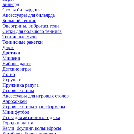
Бильярд
Столы бильярдные
Аксессуары для бильярда
Большой теннис
Овергрипы, виброгасители
Сетки для большого тенниса
Теннисные мячи
Теннисные ракетки
Дартс
Дротики
Мишени
Наборы дартс
Детские игры
Йо-йо
Игрушки
Пружинка радуга
Игровые столы
Аксессуары для игровых столов
Аэрохоккей
Игровые столы трансформеры
Минифутбол
Игры для активного отдыха
Городки, лапта
Кегли, боулинг, кольцебросы
Кетчболы, бочче, ловилки