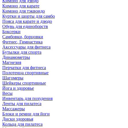
Кимоно для дзюдо
Кимоно для карате
Кимоно для тэквондо
Куртки и шорты для самбо
Пояса для карате и дзюдо
Обувь для единоборств
Боксерки
Самбовки, борцовки
Фитнес, Гимнастика
Аксессуары для фитнеса
Бутылки для спорта
Динамометры
Магнезия
Перчатки для фитнеса
Полотенца спортивные
Шагомеры
Шейкеры спортивные
Йога и здоровье
Весы
Инвентарь для похудения
Ленты для пилатеса
Массажеры
Блоки и ремни для йоги
Диски здоровья
Кольца для пилатеса