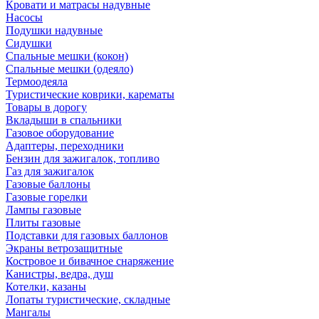
Кровати и матрасы надувные
Насосы
Подушки надувные
Сидушки
Спальные мешки (кокон)
Спальные мешки (одеяло)
Термоодеяла
Туристические коврики, карематы
Товары в дорогу
Вкладыши в спальники
Газовое оборудование
Адаптеры, переходники
Бензин для зажигалок, топливо
Газ для зажигалок
Газовые баллоны
Газовые горелки
Лампы газовые
Плиты газовые
Подставки для газовых баллонов
Экраны ветрозащитные
Костровое и бивачное снаряжение
Канистры, ведра, душ
Котелки, казаны
Лопаты туристические, складные
Мангалы