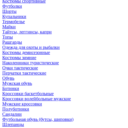
Костюмы спортивные
Футболки
Шорты
Купальники
Термобелье
Майки
Тайтсы, леггинсы, капри
Топы
Рашгарды
Одежда для охоты и рыбалки
Костюмы демисезонные
Костюмы зимние
Наколенники туристические
Очки тактические
Перчатки тактические
Обувь
Мужская обувь
Ботинки
Кроссовки баскетбольные
Кроссовки волейбольные мужские
Мужские кроссовки
Полуботинки
Сандалии
Футбольная обувь (бутсы, шиповки)
Шлепанцы