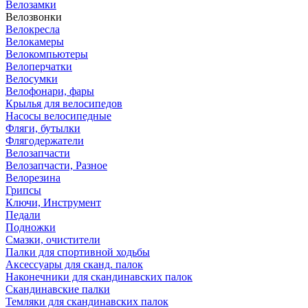
Велозамки
Велозвонки
Велокресла
Велокамеры
Велокомпьютеры
Велоперчатки
Велосумки
Велофонари, фары
Крылья для велосипедов
Насосы велосипедные
Фляги, бутылки
Флягодержатели
Велозапчасти
Велозапчасти, Разное
Велорезина
Грипсы
Ключи, Инструмент
Педали
Подножки
Смазки, очистители
Палки для спортивной ходьбы
Аксессуары для сканд. палок
Наконечники для скандинавских палок
Скандинавские палки
Темляки для скандинавских палок