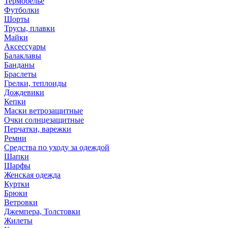
Термобелье
Футболки
Шорты
Трусы, плавки
Майки
Аксессуары
Балаклавы
Банданы
Браслеты
Грелки, теплоиды
Дождевики
Кепки
Маски ветрозащитные
Очки солнцезащитные
Перчатки, варежки
Ремни
Средства по уходу за одеждой
Шапки
Шарфы
Женская одежда
Куртки
Брюки
Ветровки
Джемпера, Толстовки
Жилеты