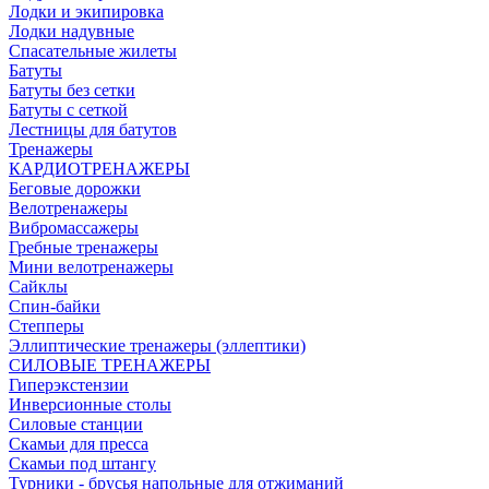
Лодки и экипировка
Лодки надувные
Спасательные жилеты
Батуты
Батуты без сетки
Батуты с сеткой
Лестницы для батутов
Тренажеры
КАРДИОТРЕНАЖЕРЫ
Беговые дорожки
Велотренажеры
Вибромассажеры
Гребные тренажеры
Мини велотренажеры
Сайклы
Спин-байки
Степперы
Эллиптические тренажеры (эллептики)
СИЛОВЫЕ ТРЕНАЖЕРЫ
Гиперэкстензии
Инверсионные столы
Силовые станции
Скамьи для пресса
Скамьи под штангу
Турники - брусья напольные для отжиманий