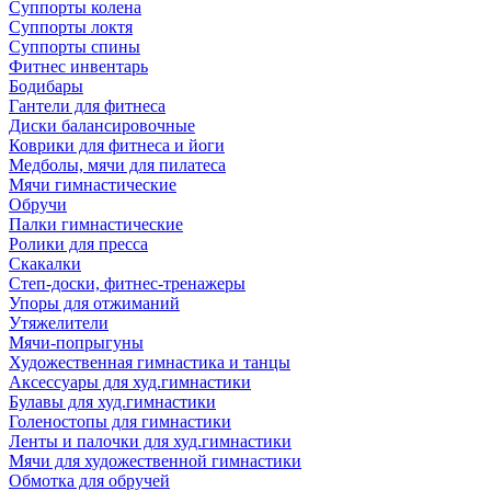
Суппорты колена
Суппорты локтя
Суппорты спины
Фитнес инвентарь
Бодибары
Гантели для фитнеса
Диски балансировочные
Коврики для фитнеса и йоги
Медболы, мячи для пилатеса
Мячи гимнастические
Обручи
Палки гимнастические
Ролики для пресса
Скакалки
Степ-доски, фитнес-тренажеры
Упоры для отжиманий
Утяжелители
Мячи-попрыгуны
Художественная гимнастика и танцы
Аксессуары для худ.гимнастики
Булавы для худ.гимнастики
Голеностопы для гимнастики
Ленты и палочки для худ.гимнастики
Мячи для художественной гимнастики
Обмотка для обручей