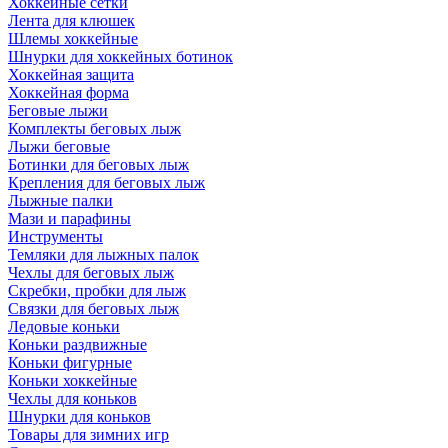
Хоккейные сетки
Лента для клюшек
Шлемы хоккейные
Шнурки для хоккейных ботинок
Хоккейная защита
Хоккейная форма
Беговые лыжи
Комплекты беговых лыж
Лыжи беговые
Ботинки для беговых лыж
Крепления для беговых лыж
Лыжные палки
Мази и парафины
Инструменты
Темляки для лыжных палок
Чехлы для беговых лыж
Скребки, пробки для лыж
Связки для беговых лыж
Ледовые коньки
Коньки раздвижные
Коньки фигурные
Коньки хоккейные
Чехлы для коньков
Шнурки для коньков
Товары для зимних игр