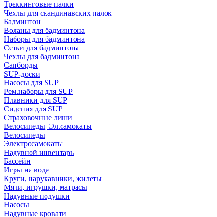
Треккинговые палки
Чехлы для скандинавских палок
Бадминтон
Воланы для бадминтона
Наборы для бадминтона
Сетки для бадминтона
Чехлы для бадминтона
Сапборды
SUP-доски
Насосы для SUP
Рем.наборы для SUP
Плавники для SUP
Сидения для SUP
Страховочные лиши
Велосипеды, Эл.самокаты
Велосипеды
Электросамокаты
Надувной инвентарь
Бассейн
Игры на воде
Круги, нарукавники, жилеты
Мячи, игрушки, матрасы
Надувные подушки
Насосы
Надувные кровати