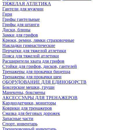
ТЯЖЕЛАЯ АТЛЕТИКА
Гантели для мужчин
Гири
Грифы гантельные
Грифы для штанги
Диски, блины
Замки для грифов
Крюки, ремни, лямки страховочные
Накладки гимнастические
Перчатки для тяжелой атлетики
Пояса для тяжелой атлетики
Расширители хвата для грифов
Стойки для грифов, дисков, гантелей
Тренажеры для прокачки бицепца
Тренажеры для прокачки шеи
ОБОРУДОВАНИЕ ДЛЯ ЕДИНОБОРСТВ
Боксерские мешки, груши
Манекены, боксмены
АКСЕССУАРЫ ДЛЯ ТРЕНАЖЕРОВ
Кардиодатчики, мониторы
Коврики для тренажеров
Смазка для беговых дорожек
Запасные части
Спорт. инвентарь
Тренировочный инвентарь