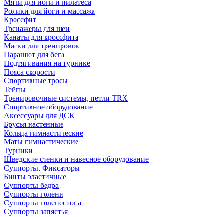
Мячи для йоги и пилатеса
Ролики для йоги и массажа
Кроссфит
Тренажеры для шеи
Канаты для кроссфита
Маски для тренировок
Парашют для бега
Подтягивания на турнике
Пояса скорости
Спортивные тросы
Тейпы
Тренировочные системы, петли TRX
Спортивное оборудование
Аксессуары для ДСК
Брусья настенные
Кольца гимнастические
Маты гимнастические
Турники
Шведские стенки и навесное оборудование
Суппорты, Фиксаторы
Бинты эластичные
Суппорты бедра
Суппорты голени
Суппорты голеностопа
Суппорты запястья