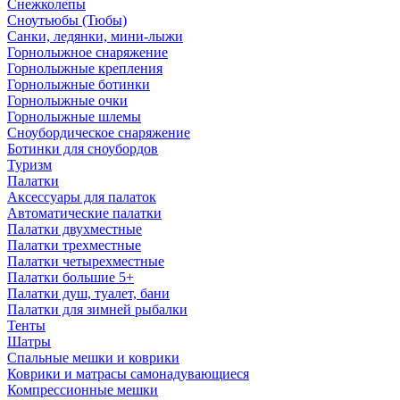
Снежколепы
Сноутьюбы (Тюбы)
Санки, ледянки, мини-лыжи
Горнолыжное снаряжение
Горнолыжные крепления
Горнолыжные ботинки
Горнолыжные очки
Горнолыжные шлемы
Сноубордическое снаряжение
Ботинки для сноубордов
Туризм
Палатки
Аксессуары для палаток
Автоматические палатки
Палатки двухместные
Палатки трехместные
Палатки четырехместные
Палатки большие 5+
Палатки душ, туалет, бани
Палатки для зимней рыбалки
Тенты
Шатры
Спальные мешки и коврики
Коврики и матрасы самонадувающиеся
Компрессионные мешки