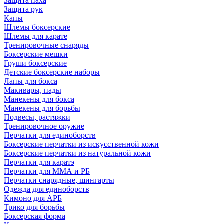
Защита паха
Защита рук
Капы
Шлемы боксерские
Шлемы для карате
Тренировочные снаряды
Боксерские мешки
Груши боксерские
Детские боксерские наборы
Лапы для бокса
Макивары, пады
Манекены для бокса
Манекены для борьбы
Подвесы, растяжки
Тренировочное оружие
Перчатки для единоборств
Боксерские перчатки из искусственной кожи
Боксерские перчатки из натуральной кожи
Перчатки для каратэ
Перчатки для ММА и РБ
Перчатки снарядные, шингарты
Одежда для единоборств
Кимоно для АРБ
Трико для борьбы
Боксерская форма