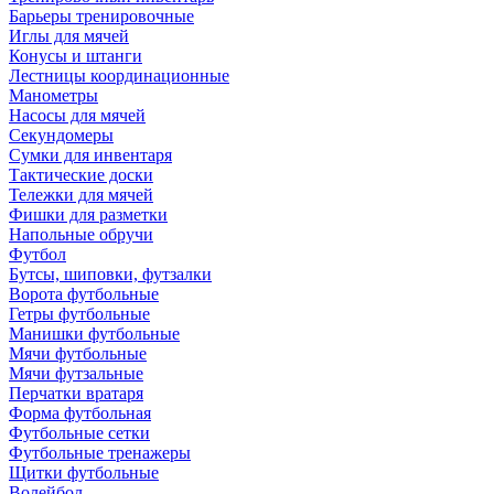
Барьеры тренировочные
Иглы для мячей
Конусы и штанги
Лестницы координационные
Манометры
Насосы для мячей
Секундомеры
Сумки для инвентаря
Тактические доски
Тележки для мячей
Фишки для разметки
Напольные обручи
Футбол
Бутсы, шиповки, футзалки
Ворота футбольные
Гетры футбольные
Манишки футбольные
Мячи футбольные
Мячи футзальные
Перчатки вратаря
Форма футбольная
Футбольные сетки
Футбольные тренажеры
Щитки футбольные
Волейбол