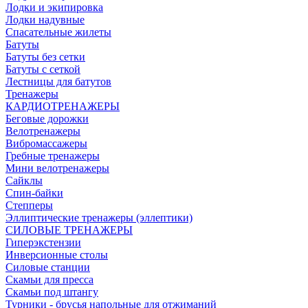
Лодки и экипировка
Лодки надувные
Спасательные жилеты
Батуты
Батуты без сетки
Батуты с сеткой
Лестницы для батутов
Тренажеры
КАРДИОТРЕНАЖЕРЫ
Беговые дорожки
Велотренажеры
Вибромассажеры
Гребные тренажеры
Мини велотренажеры
Сайклы
Спин-байки
Степперы
Эллиптические тренажеры (эллептики)
СИЛОВЫЕ ТРЕНАЖЕРЫ
Гиперэкстензии
Инверсионные столы
Силовые станции
Скамьи для пресса
Скамьи под штангу
Турники - брусья напольные для отжиманий