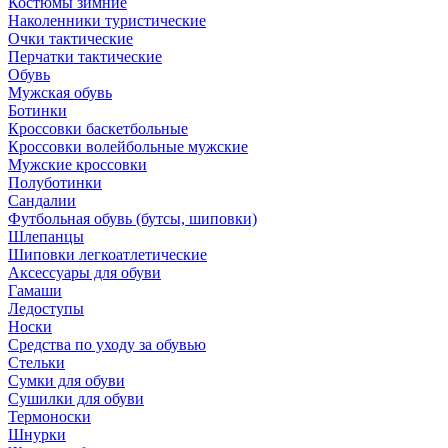
Костюмы зимние
Наколенники туристические
Очки тактические
Перчатки тактические
Обувь
Мужская обувь
Ботинки
Кроссовки баскетбольные
Кроссовки волейбольные мужские
Мужские кроссовки
Полуботинки
Сандалии
Футбольная обувь (бутсы, шиповки)
Шлепанцы
Шиповки легкоатлетические
Аксессуары для обуви
Гамаши
Ледоступы
Носки
Средства по уходу за обувью
Стельки
Сумки для обуви
Сушилки для обуви
Термоноски
Шнурки