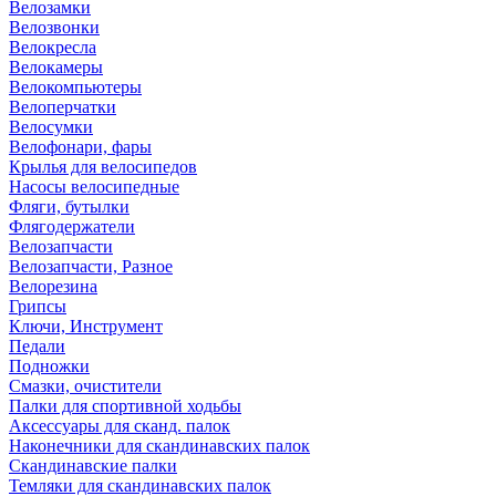
Велозамки
Велозвонки
Велокресла
Велокамеры
Велокомпьютеры
Велоперчатки
Велосумки
Велофонари, фары
Крылья для велосипедов
Насосы велосипедные
Фляги, бутылки
Флягодержатели
Велозапчасти
Велозапчасти, Разное
Велорезина
Грипсы
Ключи, Инструмент
Педали
Подножки
Смазки, очистители
Палки для спортивной ходьбы
Аксессуары для сканд. палок
Наконечники для скандинавских палок
Скандинавские палки
Темляки для скандинавских палок