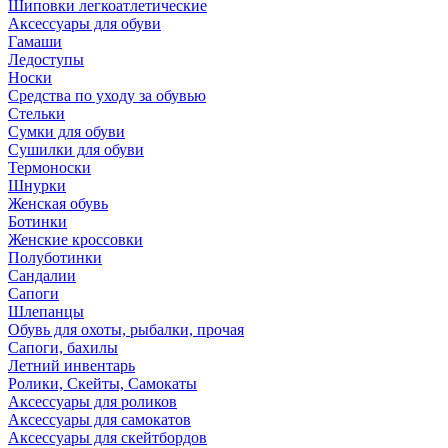
Шиповки легкоатлетические
Аксессуары для обуви
Гамаши
Ледоступы
Носки
Средства по уходу за обувью
Стельки
Сумки для обуви
Сушилки для обуви
Термоноски
Шнурки
Женская обувь
Ботинки
Женские кроссовки
Полуботинки
Сандалии
Сапоги
Шлепанцы
Обувь для охоты, рыбалки, прочая
Сапоги, бахилы
Летний инвентарь
Ролики, Скейты, Самокаты
Аксессуары для роликов
Аксессуары для самокатов
Аксессуары для скейтбордов