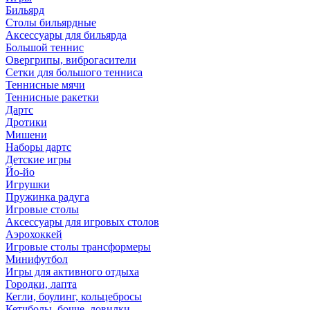
Бильярд
Столы бильярдные
Аксессуары для бильярда
Большой теннис
Овергрипы, виброгасители
Сетки для большого тенниса
Теннисные мячи
Теннисные ракетки
Дартс
Дротики
Мишени
Наборы дартс
Детские игры
Йо-йо
Игрушки
Пружинка радуга
Игровые столы
Аксессуары для игровых столов
Аэрохоккей
Игровые столы трансформеры
Минифутбол
Игры для активного отдыха
Городки, лапта
Кегли, боулинг, кольцебросы
Кетчболы, бочче, ловилки