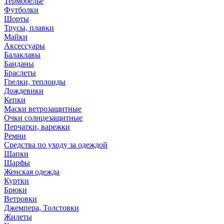
Термобелье
Футболки
Шорты
Трусы, плавки
Майки
Аксессуары
Балаклавы
Банданы
Браслеты
Грелки, теплоиды
Дождевики
Кепки
Маски ветрозащитные
Очки солнцезащитные
Перчатки, варежки
Ремни
Средства по уходу за одеждой
Шапки
Шарфы
Женская одежда
Куртки
Брюки
Ветровки
Джемпера, Толстовки
Жилеты