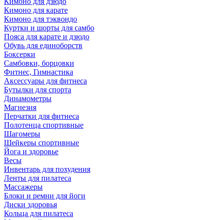
Кимоно для дзюдо
Кимоно для карате
Кимоно для тэквондо
Куртки и шорты для самбо
Пояса для карате и дзюдо
Обувь для единоборств
Боксерки
Самбовки, борцовки
Фитнес, Гимнастика
Аксессуары для фитнеса
Бутылки для спорта
Динамометры
Магнезия
Перчатки для фитнеса
Полотенца спортивные
Шагомеры
Шейкеры спортивные
Йога и здоровье
Весы
Инвентарь для похудения
Ленты для пилатеса
Массажеры
Блоки и ремни для йоги
Диски здоровья
Кольца для пилатеса