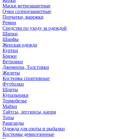
Кепки
Маски ветрозащитные
Очки солнцезащитные
Перчатки, варежки
Ремни
Средства по уходу за одеждой
Шапки
Шарфы
Женская одежда
Куртки
Брюки
Ветровки
Джемпера, Толстовки
Жилеты
Костюмы спортивные
Футболки
Шорты
Купальники
Термобелье
Майки
Тайтсы, леггинсы, капри
Топы
Рашгарды
Одежда для охоты и рыбалки
Костюмы демисезонные