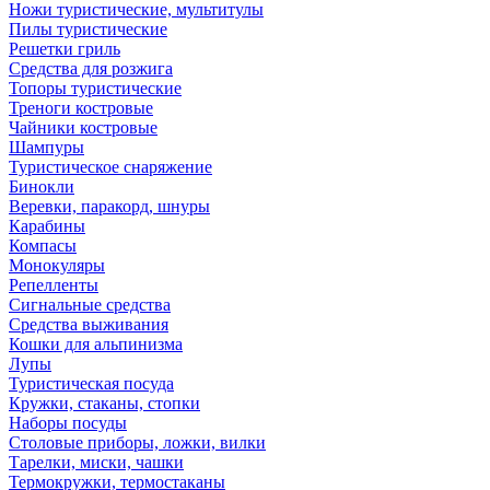
Ножи туристические, мультитулы
Пилы туристические
Решетки гриль
Средства для розжига
Топоры туристические
Треноги костровые
Чайники костровые
Шампуры
Туристическое снаряжение
Бинокли
Веревки, паракорд, шнуры
Карабины
Компасы
Монокуляры
Репелленты
Сигнальные средства
Средства выживания
Кошки для альпинизма
Лупы
Туристическая посуда
Кружки, стаканы, стопки
Наборы посуды
Столовые приборы, ложки, вилки
Тарелки, миски, чашки
Термокружки, термостаканы