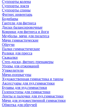
Суппорты колена
Суппорты локтя
Суппорты спины
Фитнес инвентарь
Бодибары
Гантели для фитнеса
Диски балансировочные
Коврики для фитнеса и йоги
Медболы, мячи для пилатеса
Мячи гимнастические
Обручи
Палки гимнастические
Ролики для пресса
Скакалки
Степ-доски, фитнес-тренажеры
Упоры для отжиманий
Утяжелители
Мячи-попрыгуны
Художественная гимнастика и танцы
Аксессуары для худ.гимнастики
Булавы для худ.гимнастики
Голеностопы для гимнастики
Ленты и палочки для худ.гимнастики
Мячи для художественной гимнастики
Обмотка для обручей