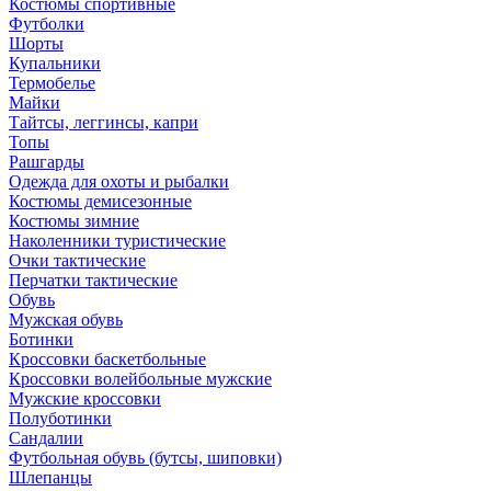
Костюмы спортивные
Футболки
Шорты
Купальники
Термобелье
Майки
Тайтсы, леггинсы, капри
Топы
Рашгарды
Одежда для охоты и рыбалки
Костюмы демисезонные
Костюмы зимние
Наколенники туристические
Очки тактические
Перчатки тактические
Обувь
Мужская обувь
Ботинки
Кроссовки баскетбольные
Кроссовки волейбольные мужские
Мужские кроссовки
Полуботинки
Сандалии
Футбольная обувь (бутсы, шиповки)
Шлепанцы