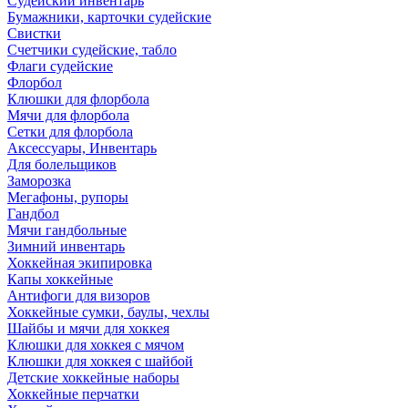
Судейский инвентарь
Бумажники, карточки судейские
Свистки
Счетчики судейские, табло
Флаги судейские
Флорбол
Клюшки для флорбола
Мячи для флорбола
Сетки для флорбола
Аксессуары, Инвентарь
Для болельщиков
Заморозка
Мегафоны, рупоры
Гандбол
Мячи гандбольные
Зимний инвентарь
Хоккейная экипировка
Капы хоккейные
Антифоги для визоров
Хоккейные сумки, баулы, чехлы
Шайбы и мячи для хоккея
Клюшки для хоккея с мячом
Клюшки для хоккея с шайбой
Детские хоккейные наборы
Хоккейные перчатки