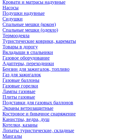
Кровати и матрасы надувные
Насосы
Подушки надувные
Сидушки
Спальные мешки (кокон)
Спальные мешки (одеяло)
Термоодеяла
Туристические коврики, карематы
Товары в дорогу
Вкладыши в спальники
Газовое оборудование
Адаптеры, переходники
Бензин для зажигалок, топливо
Газ для зажигалок
Газовые баллоны
Газовые горелки
Лампы газовые
Плиты газовые
Подставки для газовых баллонов
Экраны ветрозащитные
Костровое и бивачное снаряжение
Канистры, ведра, душ
Котелки, казаны
Лопаты туристические, складные
Мангалы