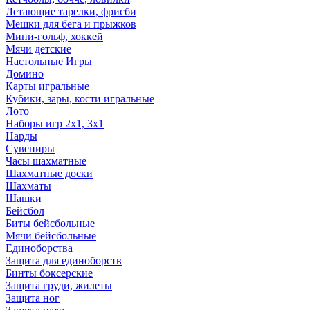
Летающие тарелки, фрисби
Мешки для бега и прыжков
Мини-гольф, хоккей
Мячи детские
Настольные Игры
Домино
Карты игральные
Кубики, зары, кости игральные
Лото
Наборы игр 2х1, 3х1
Нарды
Сувениры
Часы шахматные
Шахматные доски
Шахматы
Шашки
Бейсбол
Биты бейсбольные
Мячи бейсбольные
Единоборства
Защита для единоборств
Бинты боксерские
Защита груди, жилеты
Защита ног