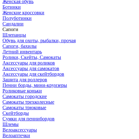
Женская обувь
Ботинки
Женские кроссовки
Полуботинки
Сандалии
Сапоги
Шлепанцы
Обувь для охоты, рыбалки, прочая
Сапоги, бахилы
Летний инвентарь
Ролики, Скейты, Самокаты
Аксессуары для роликов
Аксессуары для самокатов
Аксессуары для скейтбордов
Защита для роллеров
Пенни борды, мини-круизеры
Роликовые коньки
Самокаты городские
Самокаты трехколесные
Самокаты трюковые
Скейтборды
Сумки для пеннибордов
Шлемы
Велоаксессуары
Велоаптечки