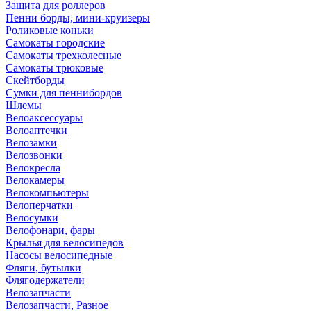
Защита для роллеров
Пенни борды, мини-круизеры
Роликовые коньки
Самокаты городские
Самокаты трехколесные
Самокаты трюковые
Скейтборды
Сумки для пеннибордов
Шлемы
Велоаксессуары
Велоаптечки
Велозамки
Велозвонки
Велокресла
Велокамеры
Велокомпьютеры
Велоперчатки
Велосумки
Велофонари, фары
Крылья для велосипедов
Насосы велосипедные
Фляги, бутылки
Флягодержатели
Велозапчасти
Велозапчасти, Разное