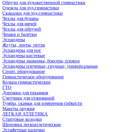
Обручи для художественной гимнастики
Одежда для худ.гимнастики
Скакалки для худ.гимнастики
Чехлы для булавы
Чехлы для мячей
Чехлы для обручей
Чешки и балетки
Эспандеры
Жгуты, ленты, петли
Эспандеры для ног
Эспандеры кистевые
Эспандеры лыжника, боксера, пловца
Эспандеры плечевые, грудные, универсальные
Спорт. оборудование
Гимнастическое оборудование
Кольца гимнастические
ГТО
Дорожки для прыжков
Счетчики для отжиманий
Тумбы, скамьи для измерения гибкости
Макеты оружия
ЛЕГКАЯ АТЛЕТИКА
Стартовые колодки
Шиповки легкоатлетические
Эстафетные палочки