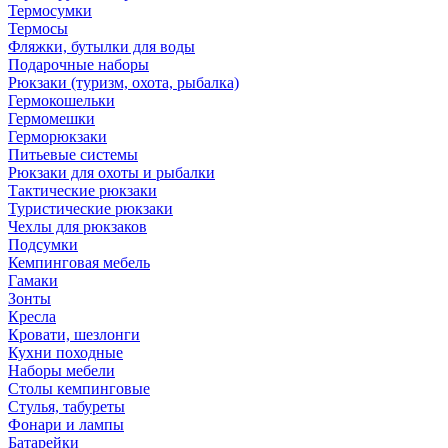
Термосумки
Термосы
Фляжки, бутылки для воды
Подарочные наборы
Рюкзаки (туризм, охота, рыбалка)
Гермокошельки
Гермомешки
Герморюкзаки
Питьевые системы
Рюкзаки для охоты и рыбалки
Тактические рюкзаки
Туристические рюкзаки
Чехлы для рюкзаков
Подсумки
Кемпинговая мебель
Гамаки
Зонты
Кресла
Кровати, шезлонги
Кухни походные
Наборы мебели
Столы кемпинговые
Стулья, табуреты
Фонари и лампы
Батарейки