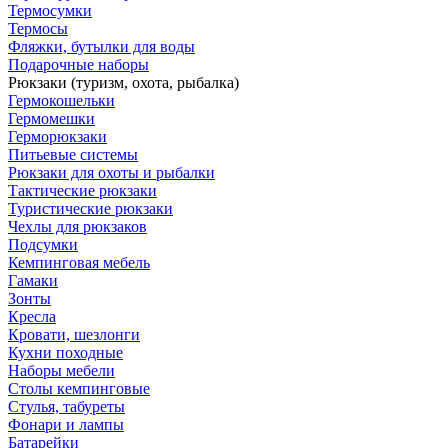
Термосумки
Термосы
Фляжки, бутылки для воды
Подарочные наборы
Рюкзаки (туризм, охота, рыбалка)
Гермокошельки
Гермомешки
Герморюкзаки
Питьевые системы
Рюкзаки для охоты и рыбалки
Тактические рюкзаки
Туристические рюкзаки
Чехлы для рюкзаков
Подсумки
Кемпинговая мебель
Гамаки
Зонты
Кресла
Кровати, шезлонги
Кухни походные
Наборы мебели
Столы кемпинговые
Стулья, табуреты
Фонари и лампы
Батарейки