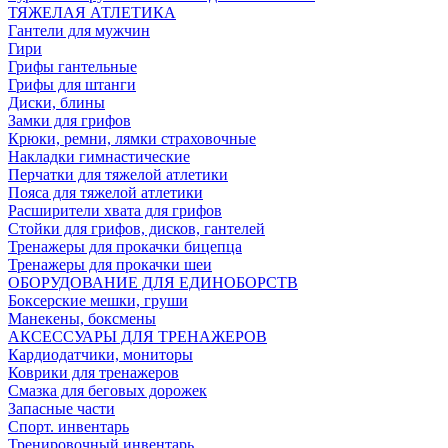
ТЯЖЕЛАЯ АТЛЕТИКА
Гантели для мужчин
Гири
Грифы гантельные
Грифы для штанги
Диски, блины
Замки для грифов
Крюки, ремни, лямки страховочные
Накладки гимнастические
Перчатки для тяжелой атлетики
Пояса для тяжелой атлетики
Расширители хвата для грифов
Стойки для грифов, дисков, гантелей
Тренажеры для прокачки бицепца
Тренажеры для прокачки шеи
ОБОРУДОВАНИЕ ДЛЯ ЕДИНОБОРСТВ
Боксерские мешки, груши
Манекены, боксмены
АКСЕССУАРЫ ДЛЯ ТРЕНАЖЕРОВ
Кардиодатчики, мониторы
Коврики для тренажеров
Смазка для беговых дорожек
Запасные части
Спорт. инвентарь
Тренировочный инвентарь