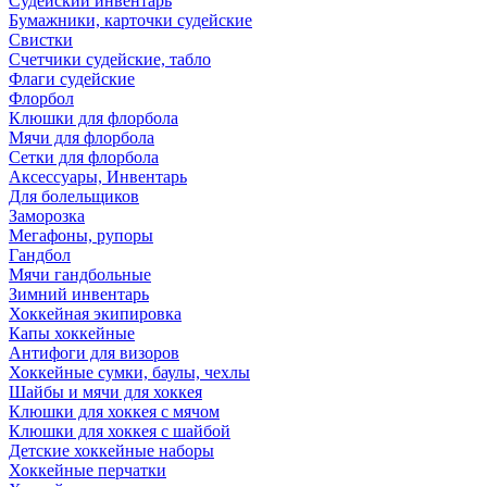
Судейский инвентарь
Бумажники, карточки судейские
Свистки
Счетчики судейские, табло
Флаги судейские
Флорбол
Клюшки для флорбола
Мячи для флорбола
Сетки для флорбола
Аксессуары, Инвентарь
Для болельщиков
Заморозка
Мегафоны, рупоры
Гандбол
Мячи гандбольные
Зимний инвентарь
Хоккейная экипировка
Капы хоккейные
Антифоги для визоров
Хоккейные сумки, баулы, чехлы
Шайбы и мячи для хоккея
Клюшки для хоккея с мячом
Клюшки для хоккея с шайбой
Детские хоккейные наборы
Хоккейные перчатки