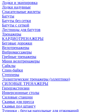
Лодки и экипировка
Лодки надувные
Спасательные жилеты
Батуты
Батуты без сетки
Батуты с сеткой
Лестницы для батутов
Тренажеры
КАРДИОТРЕНАЖЕРЫ
Беговые дорожки
Велотренажеры
Вибромассажеры
Гребные тренажеры
Мини велотренажеры
Сайклы
Спин-байки
Степперы
Эллиптические тренажеры (эллептики)
СИЛОВЫЕ ТРЕНАЖЕРЫ
Гиперэкстензии
Инверсионные столы
Силовые станции
Скамьи для пресса
Скамьи под штангу
Турники - брусья напольные для отжиманий