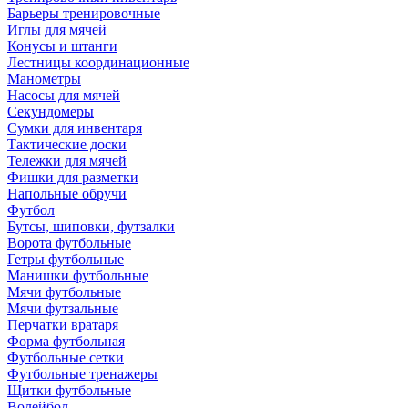
Барьеры тренировочные
Иглы для мячей
Конусы и штанги
Лестницы координационные
Манометры
Насосы для мячей
Секундомеры
Сумки для инвентаря
Тактические доски
Тележки для мячей
Фишки для разметки
Напольные обручи
Футбол
Бутсы, шиповки, футзалки
Ворота футбольные
Гетры футбольные
Манишки футбольные
Мячи футбольные
Мячи футзальные
Перчатки вратаря
Форма футбольная
Футбольные сетки
Футбольные тренажеры
Щитки футбольные
Волейбол