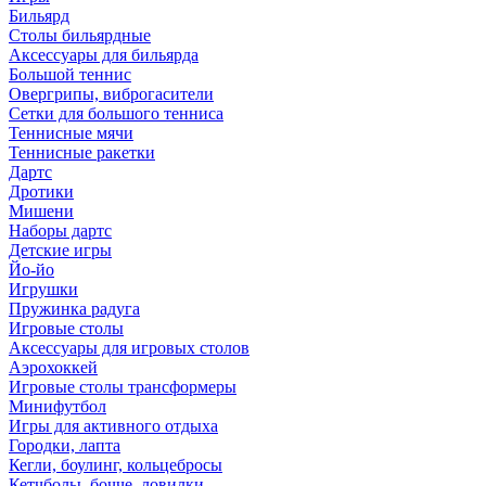
Бильярд
Столы бильярдные
Аксессуары для бильярда
Большой теннис
Овергрипы, виброгасители
Сетки для большого тенниса
Теннисные мячи
Теннисные ракетки
Дартс
Дротики
Мишени
Наборы дартс
Детские игры
Йо-йо
Игрушки
Пружинка радуга
Игровые столы
Аксессуары для игровых столов
Аэрохоккей
Игровые столы трансформеры
Минифутбол
Игры для активного отдыха
Городки, лапта
Кегли, боулинг, кольцебросы
Кетчболы, бочче, ловилки