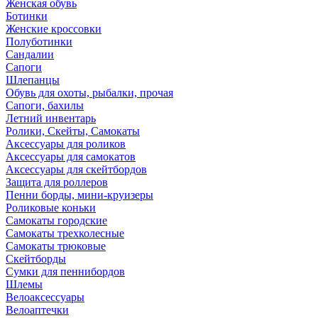
Женская обувь
Ботинки
Женские кроссовки
Полуботинки
Сандалии
Сапоги
Шлепанцы
Обувь для охоты, рыбалки, прочая
Сапоги, бахилы
Летний инвентарь
Ролики, Скейты, Самокаты
Аксессуары для роликов
Аксессуары для самокатов
Аксессуары для скейтбордов
Защита для роллеров
Пенни борды, мини-круизеры
Роликовые коньки
Самокаты городские
Самокаты трехколесные
Самокаты трюковые
Скейтборды
Сумки для пеннибордов
Шлемы
Велоаксессуары
Велоаптечки