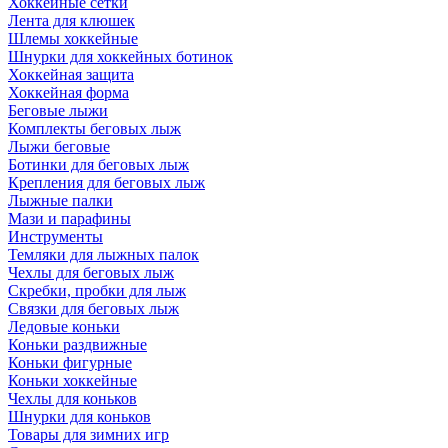
Хоккейные сетки
Лента для клюшек
Шлемы хоккейные
Шнурки для хоккейных ботинок
Хоккейная защита
Хоккейная форма
Беговые лыжи
Комплекты беговых лыж
Лыжи беговые
Ботинки для беговых лыж
Крепления для беговых лыж
Лыжные палки
Мази и парафины
Инструменты
Темляки для лыжных палок
Чехлы для беговых лыж
Скребки, пробки для лыж
Связки для беговых лыж
Ледовые коньки
Коньки раздвижные
Коньки фигурные
Коньки хоккейные
Чехлы для коньков
Шнурки для коньков
Товары для зимних игр