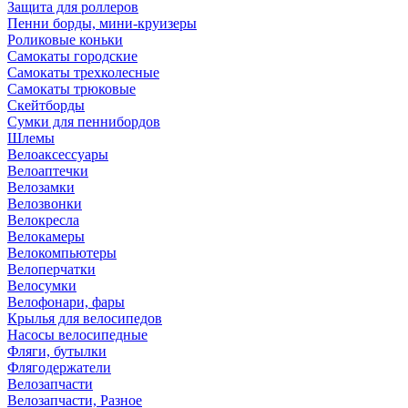
Защита для роллеров
Пенни борды, мини-круизеры
Роликовые коньки
Самокаты городские
Самокаты трехколесные
Самокаты трюковые
Скейтборды
Сумки для пеннибордов
Шлемы
Велоаксессуары
Велоаптечки
Велозамки
Велозвонки
Велокресла
Велокамеры
Велокомпьютеры
Велоперчатки
Велосумки
Велофонари, фары
Крылья для велосипедов
Насосы велосипедные
Фляги, бутылки
Флягодержатели
Велозапчасти
Велозапчасти, Разное