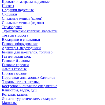
Кровати и матрасы надувные
Насосы
Подушки надувные
Сидушки
Спальные мешки (кокон)
Спальные мешки (одеяло)
Термоодеяла
Туристические коврики, карематы
Товары в дорогу
Вкладыши в спальники
Газовое оборудование
Адаптеры, переходники
Бензин для зажигалок, топливо
Газ для зажигалок
Газовые баллоны
Газовые горелки
Лампы газовые
Плиты газовые
Подставки для газовых баллонов
Экраны ветрозащитные
Костровое и бивачное снаряжение
Канистры, ведра, душ
Котелки, казаны
Лопаты туристические, складные
Мангалы