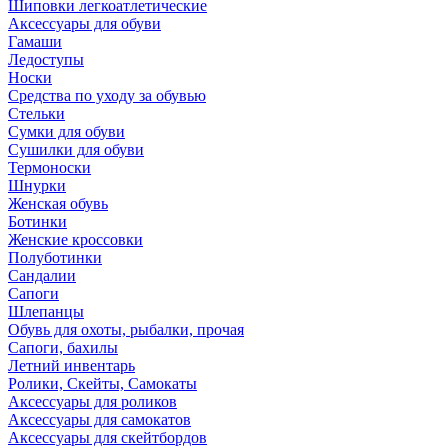
Шиповки легкоатлетические
Аксессуары для обуви
Гамаши
Ледоступы
Носки
Средства по уходу за обувью
Стельки
Сумки для обуви
Сушилки для обуви
Термоноски
Шнурки
Женская обувь
Ботинки
Женские кроссовки
Полуботинки
Сандалии
Сапоги
Шлепанцы
Обувь для охоты, рыбалки, прочая
Сапоги, бахилы
Летний инвентарь
Ролики, Скейты, Самокаты
Аксессуары для роликов
Аксессуары для самокатов
Аксессуары для скейтбордов