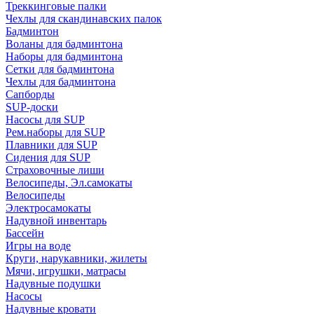
Треккинговые палки
Чехлы для скандинавских палок
Бадминтон
Воланы для бадминтона
Наборы для бадминтона
Сетки для бадминтона
Чехлы для бадминтона
Сапборды
SUP-доски
Насосы для SUP
Рем.наборы для SUP
Плавники для SUP
Сидения для SUP
Страховочные лиши
Велосипеды, Эл.самокаты
Велосипеды
Электросамокаты
Надувной инвентарь
Бассейн
Игры на воде
Круги, нарукавники, жилеты
Мячи, игрушки, матрасы
Надувные подушки
Насосы
Надувные кровати