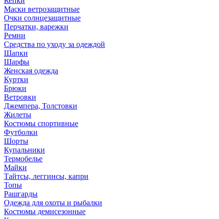
Кепки
Маски ветрозащитные
Очки солнцезащитные
Перчатки, варежки
Ремни
Средства по уходу за одеждой
Шапки
Шарфы
Женская одежда
Куртки
Брюки
Ветровки
Джемпера, Толстовки
Жилеты
Костюмы спортивные
Футболки
Шорты
Купальники
Термобелье
Майки
Тайтсы, леггинсы, капри
Топы
Рашгарды
Одежда для охоты и рыбалки
Костюмы демисезонные