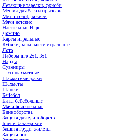
Летающие тарелки, фрисби
Мешки для бега и прыжков
Мини-гольф, хоккей
Мячи детские
Настольные Игры
Домино
Карты игральные
Кубики, зары, кости игральные
Лото
Наборы игр 2х1, 3х1
Нарды
Сувениры
Часы шахматные
Шахматные доски
Шахматы
Шашки
Бейсбол
Биты бейсбольные
Мячи бейсбольные
Единоборства
Защита для единоборств
Бинты боксерские
Защита груди, жилеты
Защита ног