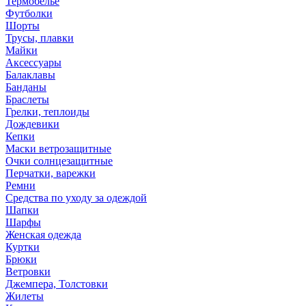
Термобелье
Футболки
Шорты
Трусы, плавки
Майки
Аксессуары
Балаклавы
Банданы
Браслеты
Грелки, теплоиды
Дождевики
Кепки
Маски ветрозащитные
Очки солнцезащитные
Перчатки, варежки
Ремни
Средства по уходу за одеждой
Шапки
Шарфы
Женская одежда
Куртки
Брюки
Ветровки
Джемпера, Толстовки
Жилеты