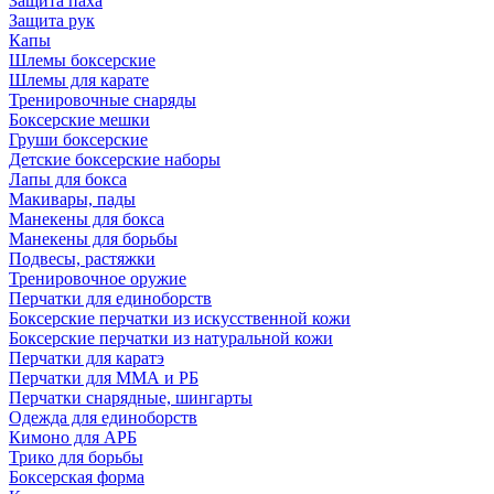
Защита паха
Защита рук
Капы
Шлемы боксерские
Шлемы для карате
Тренировочные снаряды
Боксерские мешки
Груши боксерские
Детские боксерские наборы
Лапы для бокса
Макивары, пады
Манекены для бокса
Манекены для борьбы
Подвесы, растяжки
Тренировочное оружие
Перчатки для единоборств
Боксерские перчатки из искусственной кожи
Боксерские перчатки из натуральной кожи
Перчатки для каратэ
Перчатки для ММА и РБ
Перчатки снарядные, шингарты
Одежда для единоборств
Кимоно для АРБ
Трико для борьбы
Боксерская форма