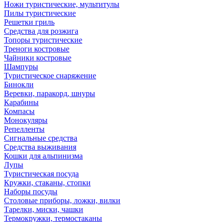
Ножи туристические, мультитулы
Пилы туристические
Решетки гриль
Средства для розжига
Топоры туристические
Треноги костровые
Чайники костровые
Шампуры
Туристическое снаряжение
Бинокли
Веревки, паракорд, шнуры
Карабины
Компасы
Монокуляры
Репелленты
Сигнальные средства
Средства выживания
Кошки для альпинизма
Лупы
Туристическая посуда
Кружки, стаканы, стопки
Наборы посуды
Столовые приборы, ложки, вилки
Тарелки, миски, чашки
Термокружки, термостаканы