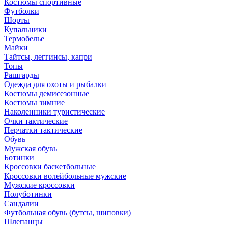
Костюмы спортивные
Футболки
Шорты
Купальники
Термобелье
Майки
Тайтсы, леггинсы, капри
Топы
Рашгарды
Одежда для охоты и рыбалки
Костюмы демисезонные
Костюмы зимние
Наколенники туристические
Очки тактические
Перчатки тактические
Обувь
Мужская обувь
Ботинки
Кроссовки баскетбольные
Кроссовки волейбольные мужские
Мужские кроссовки
Полуботинки
Сандалии
Футбольная обувь (бутсы, шиповки)
Шлепанцы