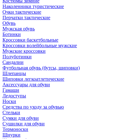
Костюмы зимние
Наколенники туристические
Очки тактические
Перчатки тактические
Обувь
Мужская обувь
Ботинки
Кроссовки баскетбольные
Кроссовки волейбольные мужские
Мужские кроссовки
Полуботинки
Сандалии
Футбольная обувь (бутсы, шиповки)
Шлепанцы
Шиповки легкоатлетические
Аксессуары для обуви
Гамаши
Ледоступы
Носки
Средства по уходу за обувью
Стельки
Сумки для обуви
Сушилки для обуви
Термоноски
Шнурки