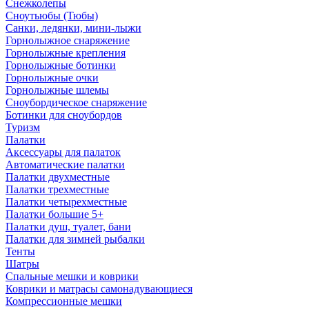
Снежколепы
Сноутьюбы (Тюбы)
Санки, ледянки, мини-лыжи
Горнолыжное снаряжение
Горнолыжные крепления
Горнолыжные ботинки
Горнолыжные очки
Горнолыжные шлемы
Сноубордическое снаряжение
Ботинки для сноубордов
Туризм
Палатки
Аксессуары для палаток
Автоматические палатки
Палатки двухместные
Палатки трехместные
Палатки четырехместные
Палатки большие 5+
Палатки душ, туалет, бани
Палатки для зимней рыбалки
Тенты
Шатры
Спальные мешки и коврики
Коврики и матрасы самонадувающиеся
Компрессионные мешки