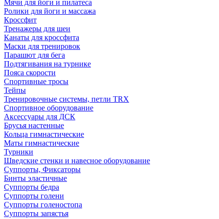
Мячи для йоги и пилатеса
Ролики для йоги и массажа
Кроссфит
Тренажеры для шеи
Канаты для кроссфита
Маски для тренировок
Парашют для бега
Подтягивания на турнике
Пояса скорости
Спортивные тросы
Тейпы
Тренировочные системы, петли TRX
Спортивное оборудование
Аксессуары для ДСК
Брусья настенные
Кольца гимнастические
Маты гимнастические
Турники
Шведские стенки и навесное оборудование
Суппорты, Фиксаторы
Бинты эластичные
Суппорты бедра
Суппорты голени
Суппорты голеностопа
Суппорты запястья