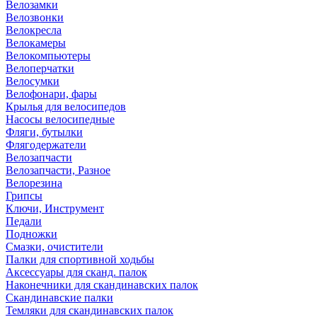
Велозамки
Велозвонки
Велокресла
Велокамеры
Велокомпьютеры
Велоперчатки
Велосумки
Велофонари, фары
Крылья для велосипедов
Насосы велосипедные
Фляги, бутылки
Флягодержатели
Велозапчасти
Велозапчасти, Разное
Велорезина
Грипсы
Ключи, Инструмент
Педали
Подножки
Смазки, очистители
Палки для спортивной ходьбы
Аксессуары для сканд. палок
Наконечники для скандинавских палок
Скандинавские палки
Темляки для скандинавских палок