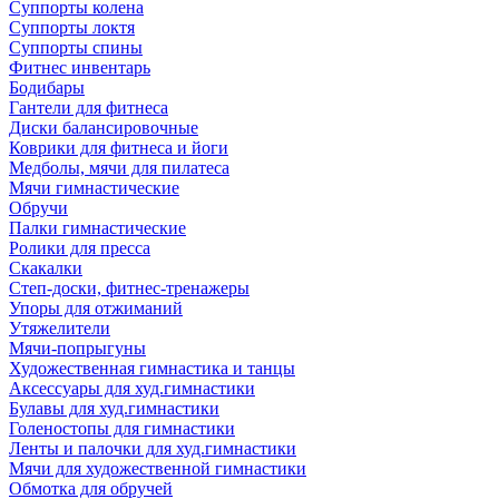
Суппорты колена
Суппорты локтя
Суппорты спины
Фитнес инвентарь
Бодибары
Гантели для фитнеса
Диски балансировочные
Коврики для фитнеса и йоги
Медболы, мячи для пилатеса
Мячи гимнастические
Обручи
Палки гимнастические
Ролики для пресса
Скакалки
Степ-доски, фитнес-тренажеры
Упоры для отжиманий
Утяжелители
Мячи-попрыгуны
Художественная гимнастика и танцы
Аксессуары для худ.гимнастики
Булавы для худ.гимнастики
Голеностопы для гимнастики
Ленты и палочки для худ.гимнастики
Мячи для художественной гимнастики
Обмотка для обручей