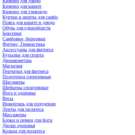
Кимоно для дзюдо
Кимоно для карате
Кимоно для тэквондо
Куртки и шорты для самбо
Пояса для карате и дзюдо
Обувь для единоборств
Боксерки
Самбовки, борцовки
Фитнес, Гимнастика
Аксессуары для фитнеса
Бутылки для спорта
Динамометры
Магнезия
Перчатки для фитнеса
Полотенца спортивные
Шагомеры
Шейкеры спортивные
Йога и здоровье
Весы
Инвентарь для похудения
Ленты для пилатеса
Массажеры
Блоки и ремни для йоги
Диски здоровья
Кольца для пилатеса