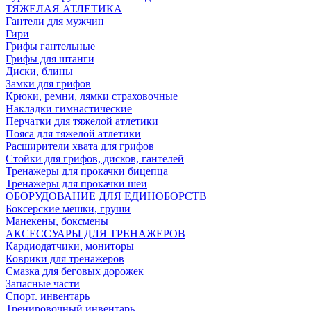
ТЯЖЕЛАЯ АТЛЕТИКА
Гантели для мужчин
Гири
Грифы гантельные
Грифы для штанги
Диски, блины
Замки для грифов
Крюки, ремни, лямки страховочные
Накладки гимнастические
Перчатки для тяжелой атлетики
Пояса для тяжелой атлетики
Расширители хвата для грифов
Стойки для грифов, дисков, гантелей
Тренажеры для прокачки бицепца
Тренажеры для прокачки шеи
ОБОРУДОВАНИЕ ДЛЯ ЕДИНОБОРСТВ
Боксерские мешки, груши
Манекены, боксмены
АКСЕССУАРЫ ДЛЯ ТРЕНАЖЕРОВ
Кардиодатчики, мониторы
Коврики для тренажеров
Смазка для беговых дорожек
Запасные части
Спорт. инвентарь
Тренировочный инвентарь