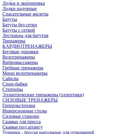
Лодки и экипировка
Лодки надувные
Спасательные жилеты
Батуты
Батуты без сетки
Батуты с сеткой
Лестницы для батутов
Тренажеры
КАРДИОТРЕНАЖЕРЫ
Беговые дорожки
Велотренажеры
Вибромассажеры
Гребные тренажеры
Мини велотренажеры
Сайклы
Спин-байки
Степперы
Эллиптические тренажеры (эллептики)
СИЛОВЫЕ ТРЕНАЖЕРЫ
Гиперэкстензии
Инверсионные столы
Силовые станции
Скамьи для пресса
Скамьи под штангу
Турники - брусья напольные для отжиманий