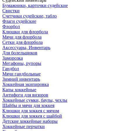
Судейский инвентарь
Бумажники, карточки судейские
Свистки
Счетчики судейские, табло
Флаги судейские
Флорбол
Клюшки для флорбола
Мячи для флорбола
Сетки для флорбола
Аксессуары, Инвентарь
Для болельщиков
Заморозка
Мегафоны, рупоры
Гандбол
Мячи гандбольные
Зимний инвентарь
Хоккейная экипировка
Капы хоккейные
Антифоги для визоров
Хоккейные сумки, баулы, чехлы
Шайбы и мячи для хоккея
Клюшки для хоккея с мячом
Клюшки для хоккея с шайбой
Детские хоккейные наборы
Хоккейные перчатки