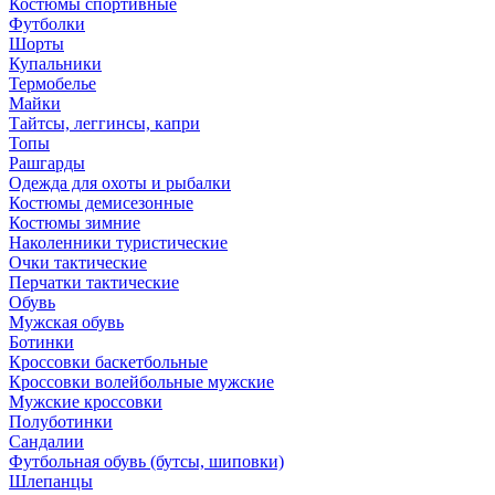
Костюмы спортивные
Футболки
Шорты
Купальники
Термобелье
Майки
Тайтсы, леггинсы, капри
Топы
Рашгарды
Одежда для охоты и рыбалки
Костюмы демисезонные
Костюмы зимние
Наколенники туристические
Очки тактические
Перчатки тактические
Обувь
Мужская обувь
Ботинки
Кроссовки баскетбольные
Кроссовки волейбольные мужские
Мужские кроссовки
Полуботинки
Сандалии
Футбольная обувь (бутсы, шиповки)
Шлепанцы