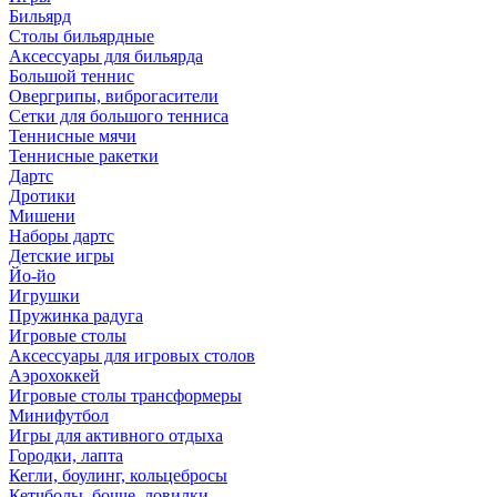
Бильярд
Столы бильярдные
Аксессуары для бильярда
Большой теннис
Овергрипы, виброгасители
Сетки для большого тенниса
Теннисные мячи
Теннисные ракетки
Дартс
Дротики
Мишени
Наборы дартс
Детские игры
Йо-йо
Игрушки
Пружинка радуга
Игровые столы
Аксессуары для игровых столов
Аэрохоккей
Игровые столы трансформеры
Минифутбол
Игры для активного отдыха
Городки, лапта
Кегли, боулинг, кольцебросы
Кетчболы, бочче, ловилки