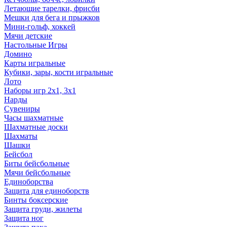
Летающие тарелки, фрисби
Мешки для бега и прыжков
Мини-гольф, хоккей
Мячи детские
Настольные Игры
Домино
Карты игральные
Кубики, зары, кости игральные
Лото
Наборы игр 2х1, 3х1
Нарды
Сувениры
Часы шахматные
Шахматные доски
Шахматы
Шашки
Бейсбол
Биты бейсбольные
Мячи бейсбольные
Единоборства
Защита для единоборств
Бинты боксерские
Защита груди, жилеты
Защита ног