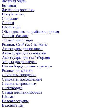
Женская обувь
Ботинки
Женские кроссовки
Полуботинки
Сандалии
Сапоги
Шлепанцы
Обувь для охоты, рыбалки, прочая
Сапоги, бахилы
Летний инвентарь
Ролики, Скейты, Самокаты
Аксессуары для роликов
Аксессуары для самокатов
Аксессуары для скейтбордов
Защита для роллеров
Пенни борды, мини-круизеры
Роликовые коньки
Самокаты городские
Самокаты трехколесные
Самокаты трюковые
Скейтборды
Сумки для пеннибордов
Шлемы
Велоаксессуары
Велоаптечки