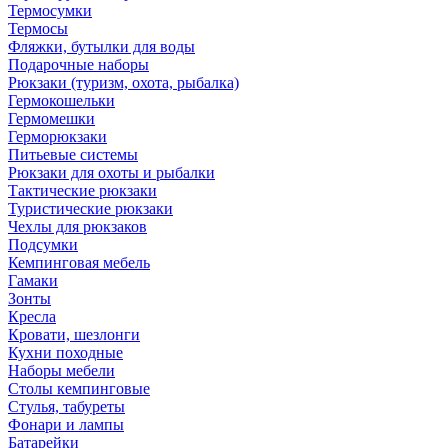
Термосумки
Термосы
Фляжки, бутылки для воды
Подарочные наборы
Рюкзаки (туризм, охота, рыбалка)
Гермокошельки
Гермомешки
Герморюкзаки
Питьевые системы
Рюкзаки для охоты и рыбалки
Тактические рюкзаки
Туристические рюкзаки
Чехлы для рюкзаков
Подсумки
Кемпинговая мебель
Гамаки
Зонты
Кресла
Кровати, шезлонги
Кухни походные
Наборы мебели
Столы кемпинговые
Стулья, табуреты
Фонари и лампы
Батарейки