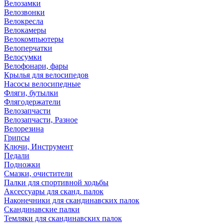
Велозамки
Велозвонки
Велокресла
Велокамеры
Велокомпьютеры
Велоперчатки
Велосумки
Велофонари, фары
Крылья для велосипедов
Насосы велосипедные
Фляги, бутылки
Флягодержатели
Велозапчасти
Велозапчасти, Разное
Велорезина
Грипсы
Ключи, Инструмент
Педали
Подножки
Смазки, очистители
Палки для спортивной ходьбы
Аксессуары для сканд. палок
Наконечники для скандинавских палок
Скандинавские палки
Темляки для скандинавских палок