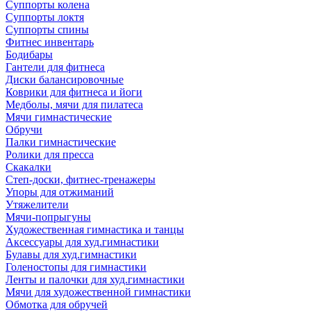
Суппорты колена
Суппорты локтя
Суппорты спины
Фитнес инвентарь
Бодибары
Гантели для фитнеса
Диски балансировочные
Коврики для фитнеса и йоги
Медболы, мячи для пилатеса
Мячи гимнастические
Обручи
Палки гимнастические
Ролики для пресса
Скакалки
Степ-доски, фитнес-тренажеры
Упоры для отжиманий
Утяжелители
Мячи-попрыгуны
Художественная гимнастика и танцы
Аксессуары для худ.гимнастики
Булавы для худ.гимнастики
Голеностопы для гимнастики
Ленты и палочки для худ.гимнастики
Мячи для художественной гимнастики
Обмотка для обручей