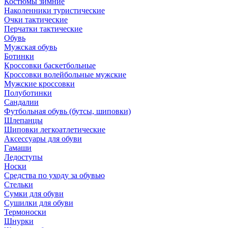
Костюмы зимние
Наколенники туристические
Очки тактические
Перчатки тактические
Обувь
Мужская обувь
Ботинки
Кроссовки баскетбольные
Кроссовки волейбольные мужские
Мужские кроссовки
Полуботинки
Сандалии
Футбольная обувь (бутсы, шиповки)
Шлепанцы
Шиповки легкоатлетические
Аксессуары для обуви
Гамаши
Ледоступы
Носки
Средства по уходу за обувью
Стельки
Сумки для обуви
Сушилки для обуви
Термоноски
Шнурки