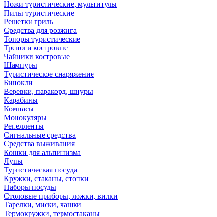
Ножи туристические, мультитулы
Пилы туристические
Решетки гриль
Средства для розжига
Топоры туристические
Треноги костровые
Чайники костровые
Шампуры
Туристическое снаряжение
Бинокли
Веревки, паракорд, шнуры
Карабины
Компасы
Монокуляры
Репелленты
Сигнальные средства
Средства выживания
Кошки для альпинизма
Лупы
Туристическая посуда
Кружки, стаканы, стопки
Наборы посуды
Столовые приборы, ложки, вилки
Тарелки, миски, чашки
Термокружки, термостаканы