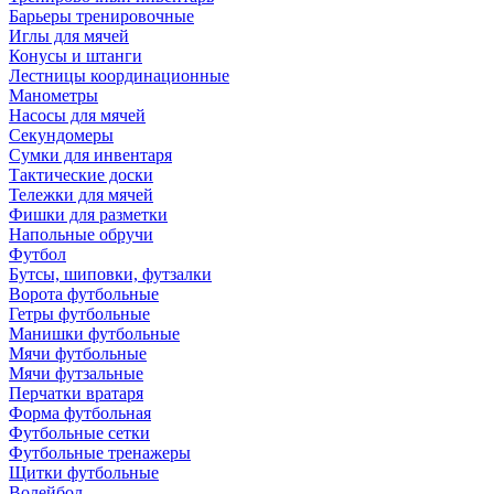
Барьеры тренировочные
Иглы для мячей
Конусы и штанги
Лестницы координационные
Манометры
Насосы для мячей
Секундомеры
Сумки для инвентаря
Тактические доски
Тележки для мячей
Фишки для разметки
Напольные обручи
Футбол
Бутсы, шиповки, футзалки
Ворота футбольные
Гетры футбольные
Манишки футбольные
Мячи футбольные
Мячи футзальные
Перчатки вратаря
Форма футбольная
Футбольные сетки
Футбольные тренажеры
Щитки футбольные
Волейбол