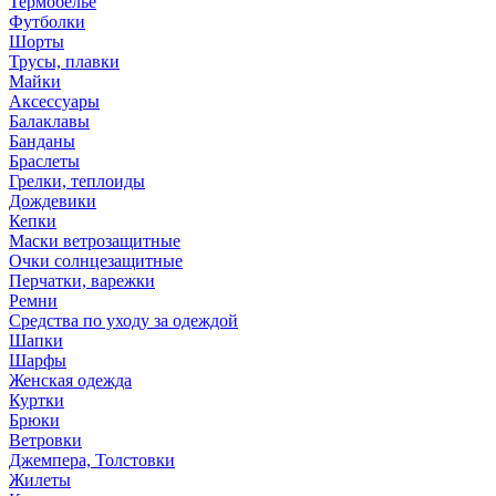
Термобелье
Футболки
Шорты
Трусы, плавки
Майки
Аксессуары
Балаклавы
Банданы
Браслеты
Грелки, теплоиды
Дождевики
Кепки
Маски ветрозащитные
Очки солнцезащитные
Перчатки, варежки
Ремни
Средства по уходу за одеждой
Шапки
Шарфы
Женская одежда
Куртки
Брюки
Ветровки
Джемпера, Толстовки
Жилеты