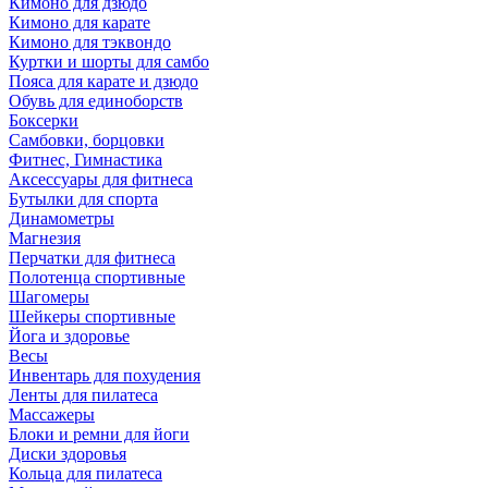
Кимоно для дзюдо
Кимоно для карате
Кимоно для тэквондо
Куртки и шорты для самбо
Пояса для карате и дзюдо
Обувь для единоборств
Боксерки
Самбовки, борцовки
Фитнес, Гимнастика
Аксессуары для фитнеса
Бутылки для спорта
Динамометры
Магнезия
Перчатки для фитнеса
Полотенца спортивные
Шагомеры
Шейкеры спортивные
Йога и здоровье
Весы
Инвентарь для похудения
Ленты для пилатеса
Массажеры
Блоки и ремни для йоги
Диски здоровья
Кольца для пилатеса