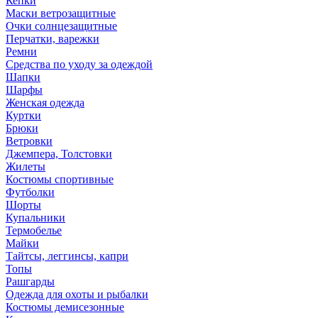
Кепки
Маски ветрозащитные
Очки солнцезащитные
Перчатки, варежки
Ремни
Средства по уходу за одеждой
Шапки
Шарфы
Женская одежда
Куртки
Брюки
Ветровки
Джемпера, Толстовки
Жилеты
Костюмы спортивные
Футболки
Шорты
Купальники
Термобелье
Майки
Тайтсы, леггинсы, капри
Топы
Рашгарды
Одежда для охоты и рыбалки
Костюмы демисезонные