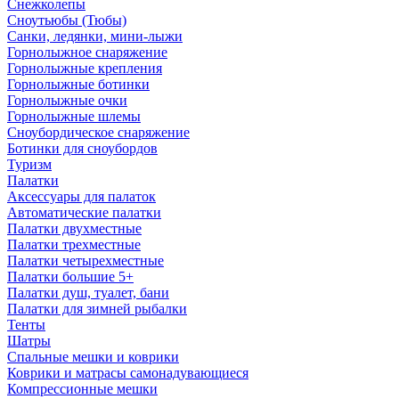
Снежколепы
Сноутьюбы (Тюбы)
Санки, ледянки, мини-лыжи
Горнолыжное снаряжение
Горнолыжные крепления
Горнолыжные ботинки
Горнолыжные очки
Горнолыжные шлемы
Сноубордическое снаряжение
Ботинки для сноубордов
Туризм
Палатки
Аксессуары для палаток
Автоматические палатки
Палатки двухместные
Палатки трехместные
Палатки четырехместные
Палатки большие 5+
Палатки душ, туалет, бани
Палатки для зимней рыбалки
Тенты
Шатры
Спальные мешки и коврики
Коврики и матрасы самонадувающиеся
Компрессионные мешки