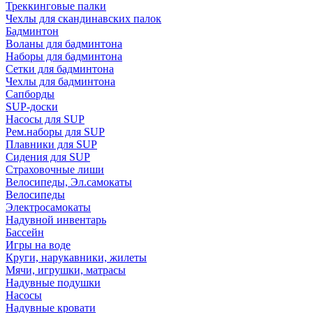
Треккинговые палки
Чехлы для скандинавских палок
Бадминтон
Воланы для бадминтона
Наборы для бадминтона
Сетки для бадминтона
Чехлы для бадминтона
Сапборды
SUP-доски
Насосы для SUP
Рем.наборы для SUP
Плавники для SUP
Сидения для SUP
Страховочные лиши
Велосипеды, Эл.самокаты
Велосипеды
Электросамокаты
Надувной инвентарь
Бассейн
Игры на воде
Круги, нарукавники, жилеты
Мячи, игрушки, матрасы
Надувные подушки
Насосы
Надувные кровати