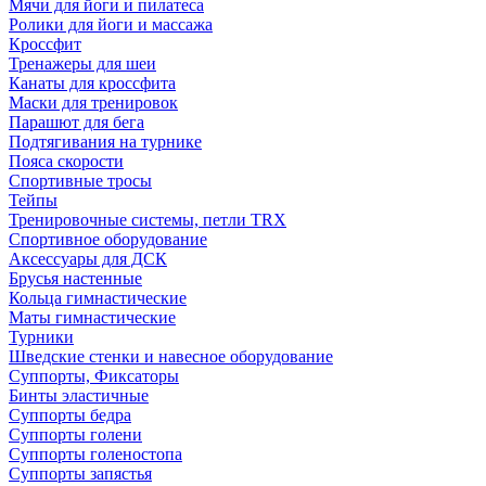
Мячи для йоги и пилатеса
Ролики для йоги и массажа
Кроссфит
Тренажеры для шеи
Канаты для кроссфита
Маски для тренировок
Парашют для бега
Подтягивания на турнике
Пояса скорости
Спортивные тросы
Тейпы
Тренировочные системы, петли TRX
Спортивное оборудование
Аксессуары для ДСК
Брусья настенные
Кольца гимнастические
Маты гимнастические
Турники
Шведские стенки и навесное оборудование
Суппорты, Фиксаторы
Бинты эластичные
Суппорты бедра
Суппорты голени
Суппорты голеностопа
Суппорты запястья