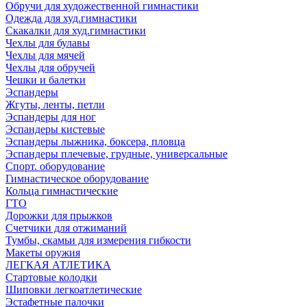
Обручи для художественной гимнастики
Одежда для худ.гимнастики
Скакалки для худ.гимнастики
Чехлы для булавы
Чехлы для мячей
Чехлы для обручей
Чешки и балетки
Эспандеры
Жгуты, ленты, петли
Эспандеры для ног
Эспандеры кистевые
Эспандеры лыжника, боксера, пловца
Эспандеры плечевые, грудные, универсальные
Спорт. оборудование
Гимнастическое оборудование
Кольца гимнастические
ГТО
Дорожки для прыжков
Счетчики для отжиманий
Тумбы, скамьи для измерения гибкости
Макеты оружия
ЛЕГКАЯ АТЛЕТИКА
Стартовые колодки
Шиповки легкоатлетические
Эстафетные палочки