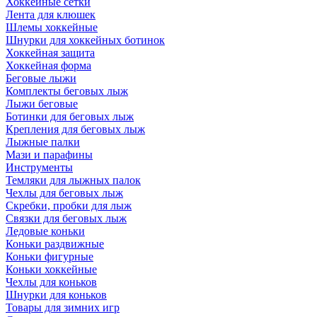
Хоккейные сетки
Лента для клюшек
Шлемы хоккейные
Шнурки для хоккейных ботинок
Хоккейная защита
Хоккейная форма
Беговые лыжи
Комплекты беговых лыж
Лыжи беговые
Ботинки для беговых лыж
Крепления для беговых лыж
Лыжные палки
Мази и парафины
Инструменты
Темляки для лыжных палок
Чехлы для беговых лыж
Скребки, пробки для лыж
Связки для беговых лыж
Ледовые коньки
Коньки раздвижные
Коньки фигурные
Коньки хоккейные
Чехлы для коньков
Шнурки для коньков
Товары для зимних игр