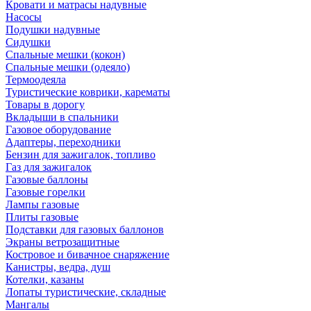
Кровати и матрасы надувные
Насосы
Подушки надувные
Сидушки
Спальные мешки (кокон)
Спальные мешки (одеяло)
Термоодеяла
Туристические коврики, карематы
Товары в дорогу
Вкладыши в спальники
Газовое оборудование
Адаптеры, переходники
Бензин для зажигалок, топливо
Газ для зажигалок
Газовые баллоны
Газовые горелки
Лампы газовые
Плиты газовые
Подставки для газовых баллонов
Экраны ветрозащитные
Костровое и бивачное снаряжение
Канистры, ведра, душ
Котелки, казаны
Лопаты туристические, складные
Мангалы