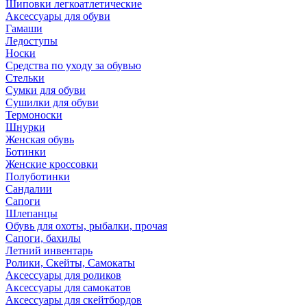
Шиповки легкоатлетические
Аксессуары для обуви
Гамаши
Ледоступы
Носки
Средства по уходу за обувью
Стельки
Сумки для обуви
Сушилки для обуви
Термоноски
Шнурки
Женская обувь
Ботинки
Женские кроссовки
Полуботинки
Сандалии
Сапоги
Шлепанцы
Обувь для охоты, рыбалки, прочая
Сапоги, бахилы
Летний инвентарь
Ролики, Скейты, Самокаты
Аксессуары для роликов
Аксессуары для самокатов
Аксессуары для скейтбордов