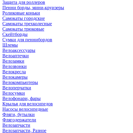
Защита для роллеров
Пенни борды, мини-круизеры
Роликовые коньки
Самокаты городские
Самокаты трехколесные
Самокаты трюковые
Скейтборды
Сумки для пеннибордов
Шлемы
Велоаксессуары
Велоаптечки
Велозамки
Велозвонки
Велокресла
Велокамеры
Велокомпьютеры
Велоперчатки
Велосумки
Велофонари, фары
Крылья для велосипедов
Насосы велосипедные
Фляги, бутылки
Флягодержатели
Велозапчасти
Велозапчасти, Разное