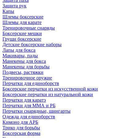
Защита паха
Защита рук
Капы
Шлемы боксерские
Шлемы для карате
Тренировочные снаряды
Боксерские мешки
Груши боксерские
Детские боксерские наборы
Лапы для бокса
Макивары, пады
Манекены для бокса
Манекены для борьбы
Подвесы, растяжки
Тренировочное оружие
Перчатки для единоборств
Боксерские перчатки из искусственной кожи
Боксерские перчатки из натуральной кожи
Перчатки для каратэ
Перчатки для ММА и РБ
Перчатки снарядные, шингарты
Одежда для единоборств
Кимоно для АРБ
Трико для борьбы
Боксерская форма