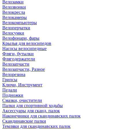
Велозамки
Велозвонки
Велокресла
Велокамеры
Велокомпьютеры
Велоперчатки
Велосумки
Велофонари, фары
Крылья для велосипедов
Насосы велосипедные
Фляги, бутылки
Флягодержатели
Велозапчасти
Велозапчасти, Разное
Велорезина
Грипсы
Ключи, Инструмент
Педали
Подножки
Смазки, очистители
Палки для спортивной ходьбы
Аксессуары для сканд. палок
Наконечники для скандинавских палок
Скандинавские палки
Темляки для скандинавских палок