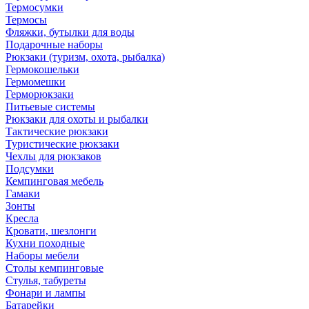
Термосумки
Термосы
Фляжки, бутылки для воды
Подарочные наборы
Рюкзаки (туризм, охота, рыбалка)
Гермокошельки
Гермомешки
Герморюкзаки
Питьевые системы
Рюкзаки для охоты и рыбалки
Тактические рюкзаки
Туристические рюкзаки
Чехлы для рюкзаков
Подсумки
Кемпинговая мебель
Гамаки
Зонты
Кресла
Кровати, шезлонги
Кухни походные
Наборы мебели
Столы кемпинговые
Стулья, табуреты
Фонари и лампы
Батарейки