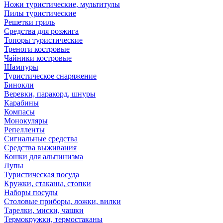
Ножи туристические, мультитулы
Пилы туристические
Решетки гриль
Средства для розжига
Топоры туристические
Треноги костровые
Чайники костровые
Шампуры
Туристическое снаряжение
Бинокли
Веревки, паракорд, шнуры
Карабины
Компасы
Монокуляры
Репелленты
Сигнальные средства
Средства выживания
Кошки для альпинизма
Лупы
Туристическая посуда
Кружки, стаканы, стопки
Наборы посуды
Столовые приборы, ложки, вилки
Тарелки, миски, чашки
Термокружки, термостаканы