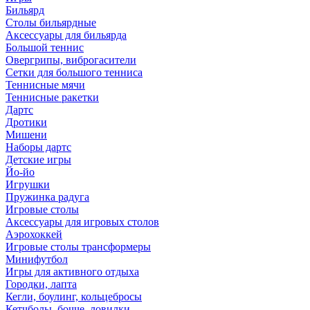
Бильярд
Столы бильярдные
Аксессуары для бильярда
Большой теннис
Овергрипы, виброгасители
Сетки для большого тенниса
Теннисные мячи
Теннисные ракетки
Дартс
Дротики
Мишени
Наборы дартс
Детские игры
Йо-йо
Игрушки
Пружинка радуга
Игровые столы
Аксессуары для игровых столов
Аэрохоккей
Игровые столы трансформеры
Минифутбол
Игры для активного отдыха
Городки, лапта
Кегли, боулинг, кольцебросы
Кетчболы, бочче, ловилки