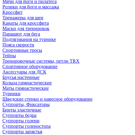
Мячи для йоги и пилатеса
Ролики для йоги и массажа
Кроссфит
Тренажеры для шеи
Канаты для кроссфита
Маски для тренировок
Парашют для бега
Подтягивания на турнике
Пояса скорости
Спортивные тросы
Тейпы
Тренировочные системы, петли TRX
Спортивное оборудование
Аксессуары для ДСК
Брусья настенные
Кольца гимнастические
Маты гимнастические
Турники
Шведские стенки и навесное оборудование
Суппорты, Фиксаторы
Бинты эластичные
Суппорты бедра
Суппорты голени
Суппорты голеностопа
Суппорты запястья