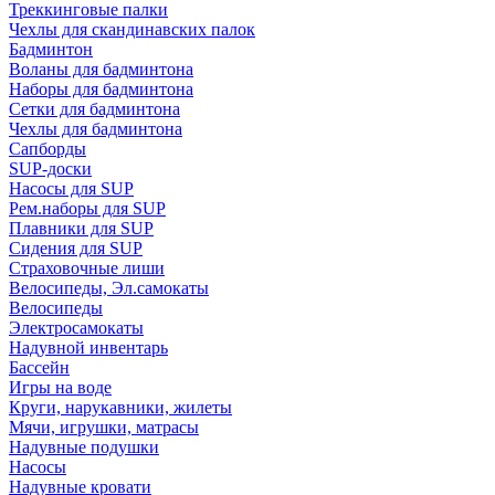
Треккинговые палки
Чехлы для скандинавских палок
Бадминтон
Воланы для бадминтона
Наборы для бадминтона
Сетки для бадминтона
Чехлы для бадминтона
Сапборды
SUP-доски
Насосы для SUP
Рем.наборы для SUP
Плавники для SUP
Сидения для SUP
Страховочные лиши
Велосипеды, Эл.самокаты
Велосипеды
Электросамокаты
Надувной инвентарь
Бассейн
Игры на воде
Круги, нарукавники, жилеты
Мячи, игрушки, матрасы
Надувные подушки
Насосы
Надувные кровати