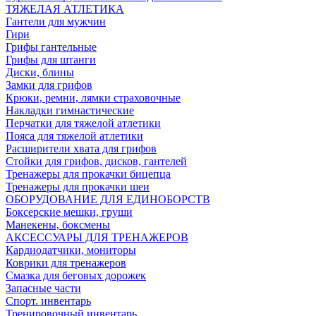
ТЯЖЕЛАЯ АТЛЕТИКА
Гантели для мужчин
Гири
Грифы гантельные
Грифы для штанги
Диски, блины
Замки для грифов
Крюки, ремни, лямки страховочные
Накладки гимнастические
Перчатки для тяжелой атлетики
Пояса для тяжелой атлетики
Расширители хвата для грифов
Стойки для грифов, дисков, гантелей
Тренажеры для прокачки бицепца
Тренажеры для прокачки шеи
ОБОРУДОВАНИЕ ДЛЯ ЕДИНОБОРСТВ
Боксерские мешки, груши
Манекены, боксмены
АКСЕССУАРЫ ДЛЯ ТРЕНАЖЕРОВ
Кардиодатчики, мониторы
Коврики для тренажеров
Смазка для беговых дорожек
Запасные части
Спорт. инвентарь
Тренировочный инвентарь