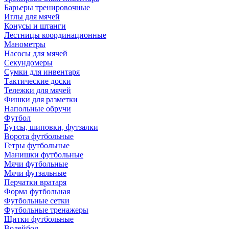
Барьеры тренировочные
Иглы для мячей
Конусы и штанги
Лестницы координационные
Манометры
Насосы для мячей
Секундомеры
Сумки для инвентаря
Тактические доски
Тележки для мячей
Фишки для разметки
Напольные обручи
Футбол
Бутсы, шиповки, футзалки
Ворота футбольные
Гетры футбольные
Манишки футбольные
Мячи футбольные
Мячи футзальные
Перчатки вратаря
Форма футбольная
Футбольные сетки
Футбольные тренажеры
Щитки футбольные
Волейбол