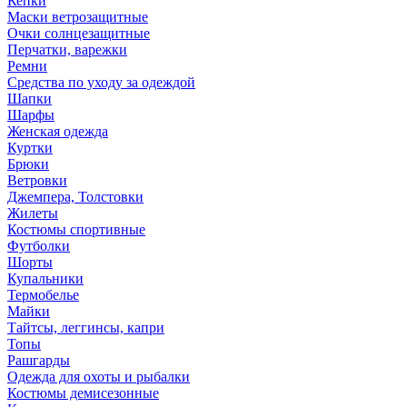
Кепки
Маски ветрозащитные
Очки солнцезащитные
Перчатки, варежки
Ремни
Средства по уходу за одеждой
Шапки
Шарфы
Женская одежда
Куртки
Брюки
Ветровки
Джемпера, Толстовки
Жилеты
Костюмы спортивные
Футболки
Шорты
Купальники
Термобелье
Майки
Тайтсы, леггинсы, капри
Топы
Рашгарды
Одежда для охоты и рыбалки
Костюмы демисезонные