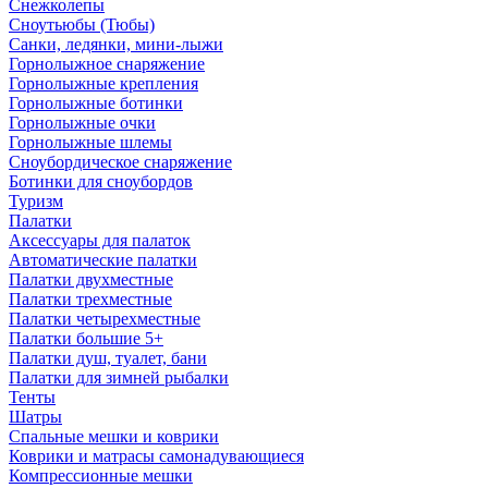
Снежколепы
Сноутьюбы (Тюбы)
Санки, ледянки, мини-лыжи
Горнолыжное снаряжение
Горнолыжные крепления
Горнолыжные ботинки
Горнолыжные очки
Горнолыжные шлемы
Сноубордическое снаряжение
Ботинки для сноубордов
Туризм
Палатки
Аксессуары для палаток
Автоматические палатки
Палатки двухместные
Палатки трехместные
Палатки четырехместные
Палатки большие 5+
Палатки душ, туалет, бани
Палатки для зимней рыбалки
Тенты
Шатры
Спальные мешки и коврики
Коврики и матрасы самонадувающиеся
Компрессионные мешки