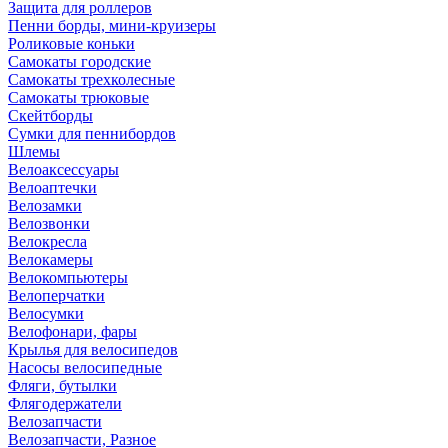
Защита для роллеров
Пенни борды, мини-круизеры
Роликовые коньки
Самокаты городские
Самокаты трехколесные
Самокаты трюковые
Скейтборды
Сумки для пеннибордов
Шлемы
Велоаксессуары
Велоаптечки
Велозамки
Велозвонки
Велокресла
Велокамеры
Велокомпьютеры
Велоперчатки
Велосумки
Велофонари, фары
Крылья для велосипедов
Насосы велосипедные
Фляги, бутылки
Флягодержатели
Велозапчасти
Велозапчасти, Разное