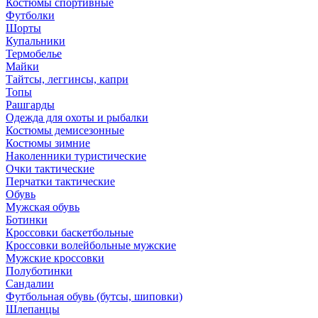
Костюмы спортивные
Футболки
Шорты
Купальники
Термобелье
Майки
Тайтсы, леггинсы, капри
Топы
Рашгарды
Одежда для охоты и рыбалки
Костюмы демисезонные
Костюмы зимние
Наколенники туристические
Очки тактические
Перчатки тактические
Обувь
Мужская обувь
Ботинки
Кроссовки баскетбольные
Кроссовки волейбольные мужские
Мужские кроссовки
Полуботинки
Сандалии
Футбольная обувь (бутсы, шиповки)
Шлепанцы