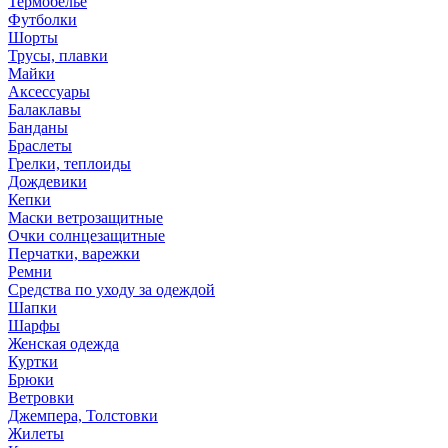
Термобелье
Футболки
Шорты
Трусы, плавки
Майки
Аксессуары
Балаклавы
Банданы
Браслеты
Грелки, теплоиды
Дождевики
Кепки
Маски ветрозащитные
Очки солнцезащитные
Перчатки, варежки
Ремни
Средства по уходу за одеждой
Шапки
Шарфы
Женская одежда
Куртки
Брюки
Ветровки
Джемпера, Толстовки
Жилеты