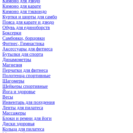
Кимоно для дзюдо
Кимоно для карате
Кимоно для тэквондо
Куртки и шорты для самбо
Пояса для карате и дзюдо
Обувь для единоборств
Боксерки
Самбовки, борцовки
Фитнес, Гимнастика
Аксессуары для фитнеса
Бутылки для спорта
Динамометры
Магнезия
Перчатки для фитнеса
Полотенца спортивные
Шагомеры
Шейкеры спортивные
Йога и здоровье
Весы
Инвентарь для похудения
Ленты для пилатеса
Массажеры
Блоки и ремни для йоги
Диски здоровья
Кольца для пилатеса