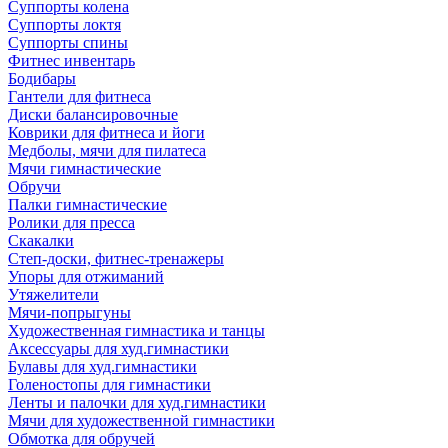
Суппорты колена
Суппорты локтя
Суппорты спины
Фитнес инвентарь
Бодибары
Гантели для фитнеса
Диски балансировочные
Коврики для фитнеса и йоги
Медболы, мячи для пилатеса
Мячи гимнастические
Обручи
Палки гимнастические
Ролики для пресса
Скакалки
Степ-доски, фитнес-тренажеры
Упоры для отжиманий
Утяжелители
Мячи-попрыгуны
Художественная гимнастика и танцы
Аксессуары для худ.гимнастики
Булавы для худ.гимнастики
Голеностопы для гимнастики
Ленты и палочки для худ.гимнастики
Мячи для художественной гимнастики
Обмотка для обручей