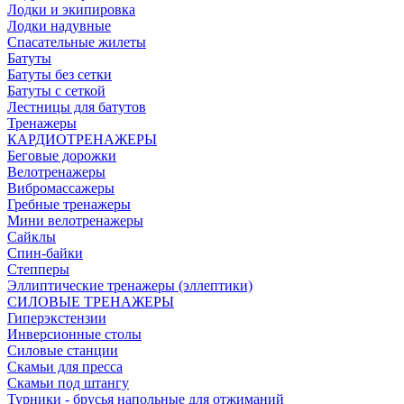
Лодки и экипировка
Лодки надувные
Спасательные жилеты
Батуты
Батуты без сетки
Батуты с сеткой
Лестницы для батутов
Тренажеры
КАРДИОТРЕНАЖЕРЫ
Беговые дорожки
Велотренажеры
Вибромассажеры
Гребные тренажеры
Мини велотренажеры
Сайклы
Спин-байки
Степперы
Эллиптические тренажеры (эллептики)
СИЛОВЫЕ ТРЕНАЖЕРЫ
Гиперэкстензии
Инверсионные столы
Силовые станции
Скамьи для пресса
Скамьи под штангу
Турники - брусья напольные для отжиманий