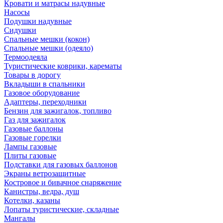
Кровати и матрасы надувные
Насосы
Подушки надувные
Сидушки
Спальные мешки (кокон)
Спальные мешки (одеяло)
Термоодеяла
Туристические коврики, карематы
Товары в дорогу
Вкладыши в спальники
Газовое оборудование
Адаптеры, переходники
Бензин для зажигалок, топливо
Газ для зажигалок
Газовые баллоны
Газовые горелки
Лампы газовые
Плиты газовые
Подставки для газовых баллонов
Экраны ветрозащитные
Костровое и бивачное снаряжение
Канистры, ведра, душ
Котелки, казаны
Лопаты туристические, складные
Мангалы