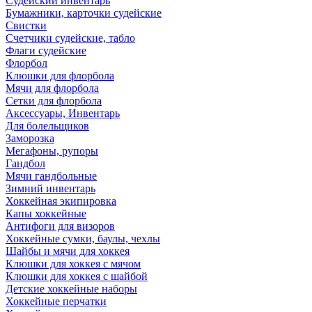
Судейский инвентарь
Бумажники, карточки судейские
Свистки
Счетчики судейские, табло
Флаги судейские
Флорбол
Клюшки для флорбола
Мячи для флорбола
Сетки для флорбола
Аксессуары, Инвентарь
Для болельщиков
Заморозка
Мегафоны, рупоры
Гандбол
Мячи гандбольные
Зимний инвентарь
Хоккейная экипировка
Капы хоккейные
Антифоги для визоров
Хоккейные сумки, баулы, чехлы
Шайбы и мячи для хоккея
Клюшки для хоккея с мячом
Клюшки для хоккея с шайбой
Детские хоккейные наборы
Хоккейные перчатки