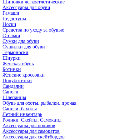
Шиповки легкоатлетические
Аксессуары для обуви
Гамаши
Ледоступы
Носки
Средства по уходу за обувью
Стельки
Сумки для обуви
Сушилки для обуви
Термоноски
Шнурки
Женская обувь
Ботинки
Женские кроссовки
Полуботинки
Сандалии
Сапоги
Шлепанцы
Обувь для охоты, рыбалки, прочая
Сапоги, бахилы
Летний инвентарь
Ролики, Скейты, Самокаты
Аксессуары для роликов
Аксессуары для самокатов
Аксессуары для скейтбордов