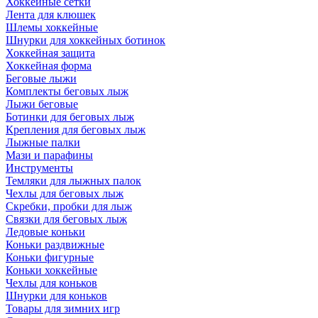
Хоккейные сетки
Лента для клюшек
Шлемы хоккейные
Шнурки для хоккейных ботинок
Хоккейная защита
Хоккейная форма
Беговые лыжи
Комплекты беговых лыж
Лыжи беговые
Ботинки для беговых лыж
Крепления для беговых лыж
Лыжные палки
Мази и парафины
Инструменты
Темляки для лыжных палок
Чехлы для беговых лыж
Скребки, пробки для лыж
Связки для беговых лыж
Ледовые коньки
Коньки раздвижные
Коньки фигурные
Коньки хоккейные
Чехлы для коньков
Шнурки для коньков
Товары для зимних игр