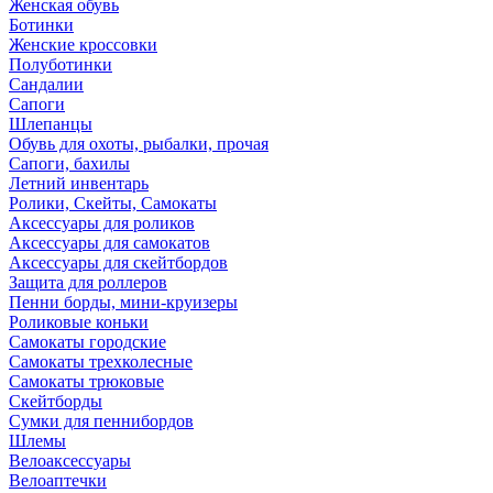
Женская обувь
Ботинки
Женские кроссовки
Полуботинки
Сандалии
Сапоги
Шлепанцы
Обувь для охоты, рыбалки, прочая
Сапоги, бахилы
Летний инвентарь
Ролики, Скейты, Самокаты
Аксессуары для роликов
Аксессуары для самокатов
Аксессуары для скейтбордов
Защита для роллеров
Пенни борды, мини-круизеры
Роликовые коньки
Самокаты городские
Самокаты трехколесные
Самокаты трюковые
Скейтборды
Сумки для пеннибордов
Шлемы
Велоаксессуары
Велоаптечки