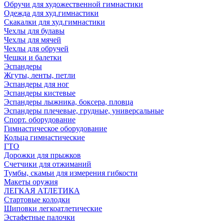
Обручи для художественной гимнастики
Одежда для худ.гимнастики
Скакалки для худ.гимнастики
Чехлы для булавы
Чехлы для мячей
Чехлы для обручей
Чешки и балетки
Эспандеры
Жгуты, ленты, петли
Эспандеры для ног
Эспандеры кистевые
Эспандеры лыжника, боксера, пловца
Эспандеры плечевые, грудные, универсальные
Спорт. оборудование
Гимнастическое оборудование
Кольца гимнастические
ГТО
Дорожки для прыжков
Счетчики для отжиманий
Тумбы, скамьи для измерения гибкости
Макеты оружия
ЛЕГКАЯ АТЛЕТИКА
Стартовые колодки
Шиповки легкоатлетические
Эстафетные палочки