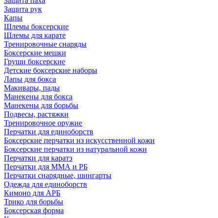
Защита паха
Защита рук
Капы
Шлемы боксерские
Шлемы для карате
Тренировочные снаряды
Боксерские мешки
Груши боксерские
Детские боксерские наборы
Лапы для бокса
Макивары, пады
Манекены для бокса
Манекены для борьбы
Подвесы, растяжки
Тренировочное оружие
Перчатки для единоборств
Боксерские перчатки из искусственной кожи
Боксерские перчатки из натуральной кожи
Перчатки для каратэ
Перчатки для ММА и РБ
Перчатки снарядные, шингарты
Одежда для единоборств
Кимоно для АРБ
Трико для борьбы
Боксерская форма