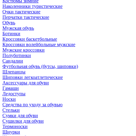
Костюмы зимние
Наколенники туристические
Очки тактические
Перчатки тактические
Обувь
Мужская обувь
Ботинки
Кроссовки баскетбольные
Кроссовки волейбольные мужские
Мужские кроссовки
Полуботинки
Сандалии
Футбольная обувь (бутсы, шиповки)
Шлепанцы
Шиповки легкоатлетические
Аксессуары для обуви
Гамаши
Ледоступы
Носки
Средства по уходу за обувью
Стельки
Сумки для обуви
Сушилки для обуви
Термоноски
Шнурки