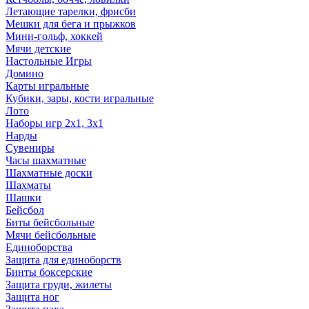
Летающие тарелки, фрисби
Мешки для бега и прыжков
Мини-гольф, хоккей
Мячи детские
Настольные Игры
Домино
Карты игральные
Кубики, зары, кости игральные
Лото
Наборы игр 2х1, 3х1
Нарды
Сувениры
Часы шахматные
Шахматные доски
Шахматы
Шашки
Бейсбол
Биты бейсбольные
Мячи бейсбольные
Единоборства
Защита для единоборств
Бинты боксерские
Защита груди, жилеты
Защита ног