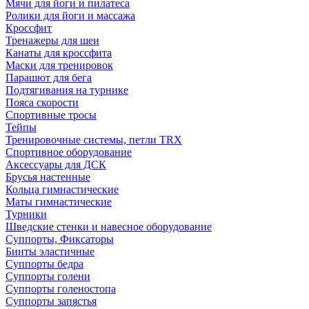
Мячи для йоги и пилатеса
Ролики для йоги и массажа
Кроссфит
Тренажеры для шеи
Канаты для кроссфита
Маски для тренировок
Парашют для бега
Подтягивания на турнике
Пояса скорости
Спортивные тросы
Тейпы
Тренировочные системы, петли TRX
Спортивное оборудование
Аксессуары для ДСК
Брусья настенные
Кольца гимнастические
Маты гимнастические
Турники
Шведские стенки и навесное оборудование
Суппорты, Фиксаторы
Бинты эластичные
Суппорты бедра
Суппорты голени
Суппорты голеностопа
Суппорты запястья