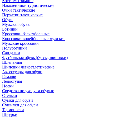
Костюмы зимние
Наколенники туристические
Очки тактические
Перчатки тактические
Обувь
Мужская обувь
Ботинки
Кроссовки баскетбольные
Кроссовки волейбольные мужские
Мужские кроссовки
Полуботинки
Сандалии
Футбольная обувь (бутсы, шиповки)
Шлепанцы
Шиповки легкоатлетические
Аксессуары для обуви
Гамаши
Ледоступы
Носки
Средства по уходу за обувью
Стельки
Сумки для обуви
Сушилки для обуви
Термоноски
Шнурки