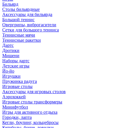
Бильярд
Столы бильярдные
Аксессуары для бильярда
Большой теннис
Овергрипы, виброгасители
Сетки для большого тенниса
Теннисные мячи
Теннисные ракетки
Дартс
Дротики
Мишени
Наборы дартс
Детские игры
Йо-йо
Игрушки
Пружинка радуга
Игровые столы
Аксессуары для игровых столов
Аэрохоккей
Игровые столы трансформеры
Минифутбол
Игры для активного отдыха
Городки, лапта
Кегли, боулинг, кольцебросы
Кетчболы, бочче, ловилки