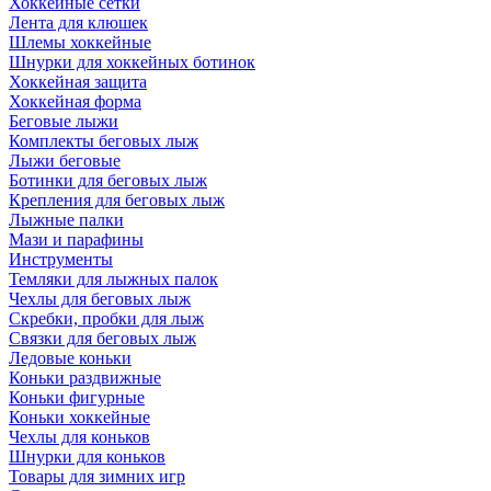
Хоккейные сетки
Лента для клюшек
Шлемы хоккейные
Шнурки для хоккейных ботинок
Хоккейная защита
Хоккейная форма
Беговые лыжи
Комплекты беговых лыж
Лыжи беговые
Ботинки для беговых лыж
Крепления для беговых лыж
Лыжные палки
Мази и парафины
Инструменты
Темляки для лыжных палок
Чехлы для беговых лыж
Скребки, пробки для лыж
Связки для беговых лыж
Ледовые коньки
Коньки раздвижные
Коньки фигурные
Коньки хоккейные
Чехлы для коньков
Шнурки для коньков
Товары для зимних игр