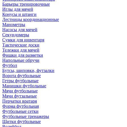
Барьеры тренировочные
Иглы для мячей
Конусы и штанги
Лестницы координационные
Манометры
Насосы для мячей
Секундомеры
Сумки для инвентаря
Тактические доски
Тележки для мячей
Фишки для разметки
Напольные обручи
Футбол
Бутсы, шиповки, футзалки
Ворота футбольные
Гетры футбольные
Манишки футбольные
Мячи футбольные
Мячи футзальные
Перчатки вратаря
Форма футбольная
Футбольные сетки
Футбольные тренажеры
Щитки футбольные
Волейбол