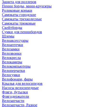
Защита для роллеров
Пенни борды, мини-круизеры
Роликовые коньки
Самокаты городские
Самокаты трехколесные
Самокаты трюковые
Скейтборды
Сумки для пеннибордов
Шлемы
Велоаксессуары
Велоаптечки
Велозамки
Велозвонки
Велокресла
Велокамеры
Велокомпьютеры
Велоперчатки
Велосумки
Велофонари, фары
Крылья для велосипедов
Насосы велосипедные
Фляги, бутылки
Флягодержатели
Велозапчасти
Велозапчасти, Разное