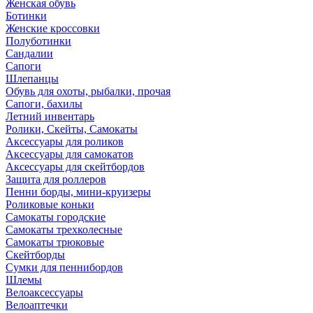
Женская обувь
Ботинки
Женские кроссовки
Полуботинки
Сандалии
Сапоги
Шлепанцы
Обувь для охоты, рыбалки, прочая
Сапоги, бахилы
Летний инвентарь
Ролики, Скейты, Самокаты
Аксессуары для роликов
Аксессуары для самокатов
Аксессуары для скейтбордов
Защита для роллеров
Пенни борды, мини-круизеры
Роликовые коньки
Самокаты городские
Самокаты трехколесные
Самокаты трюковые
Скейтборды
Сумки для пеннибордов
Шлемы
Велоаксессуары
Велоаптечки