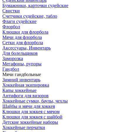
Судейский инвентарь
Бумажники, карточки судейские
Свистки
Счетчики судейские, табло
Флаги судейские
Флорбол
Клюшки для флорбола
Мячи для флорбола
Сетки для флорбола
Аксессуары, Инвентарь
Для болельщиков
Заморозка
Мегафоны, рупоры
Гандбол
Мячи гандбольные
Зимний инвентарь
Хоккейная экипировка
Капы хоккейные
Антифоги для визоров
Хоккейные сумки, баулы, чехлы
Шайбы и мячи для хоккея
Клюшки для хоккея с мячом
Клюшки для хоккея с шайбой
Детские хоккейные наборы
Хоккейные перчатки