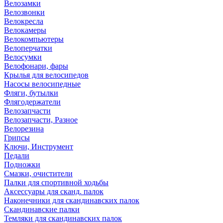
Велозамки
Велозвонки
Велокресла
Велокамеры
Велокомпьютеры
Велоперчатки
Велосумки
Велофонари, фары
Крылья для велосипедов
Насосы велосипедные
Фляги, бутылки
Флягодержатели
Велозапчасти
Велозапчасти, Разное
Велорезина
Грипсы
Ключи, Инструмент
Педали
Подножки
Смазки, очистители
Палки для спортивной ходьбы
Аксессуары для сканд. палок
Наконечники для скандинавских палок
Скандинавские палки
Темляки для скандинавских палок