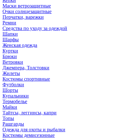
Кепки
Маски ветрозащитные
Очки солнцезащитные
Перчатки, варежки
Ремни
Средства по уходу за одеждой
Шапки
Шарфы
Женская одежда
Куртки
Брюки
Ветровки
Джемпера, Толстовки
Жилеты
Костюмы спортивные
Футболки
Шорты
Купальники
Термобелье
Майки
Тайтсы, леггинсы, капри
Топы
Рашгарды
Одежда для охоты и рыбалки
Костюмы демисезонные