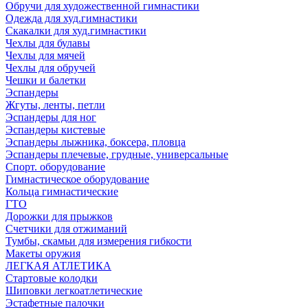
Обручи для художественной гимнастики
Одежда для худ.гимнастики
Скакалки для худ.гимнастики
Чехлы для булавы
Чехлы для мячей
Чехлы для обручей
Чешки и балетки
Эспандеры
Жгуты, ленты, петли
Эспандеры для ног
Эспандеры кистевые
Эспандеры лыжника, боксера, пловца
Эспандеры плечевые, грудные, универсальные
Спорт. оборудование
Гимнастическое оборудование
Кольца гимнастические
ГТО
Дорожки для прыжков
Счетчики для отжиманий
Тумбы, скамьи для измерения гибкости
Макеты оружия
ЛЕГКАЯ АТЛЕТИКА
Стартовые колодки
Шиповки легкоатлетические
Эстафетные палочки