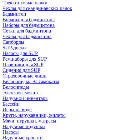
Треккинговые палки
Чехлы для скандинавских палок
Бадминтон
Воланы для бадминтона
Наборы для бадминтона
Сетки для бадминтона
Чехлы для бадминтона
Сапборды
SUP-доски
Насосы для SUP
Рем.наборы для SUP
Плавники для SUP
Сидения для SUP
Страховочные лиши
Велосипеды, Эл.самокаты
Велосипеды
Электросамокаты
Надувной инвентарь
Бассейн
Игры на воде
Круги, нарукавники, жилеты
Мячи, игрушки, матрасы
Надувные подушки
Насосы
Надувные кровати