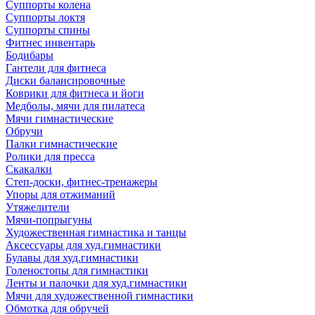
Суппорты колена
Суппорты локтя
Суппорты спины
Фитнес инвентарь
Бодибары
Гантели для фитнеса
Диски балансировочные
Коврики для фитнеса и йоги
Медболы, мячи для пилатеса
Мячи гимнастические
Обручи
Палки гимнастические
Ролики для пресса
Скакалки
Степ-доски, фитнес-тренажеры
Упоры для отжиманий
Утяжелители
Мячи-попрыгуны
Художественная гимнастика и танцы
Аксессуары для худ.гимнастики
Булавы для худ.гимнастики
Голеностопы для гимнастики
Ленты и палочки для худ.гимнастики
Мячи для художественной гимнастики
Обмотка для обручей