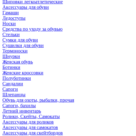
Шиповки легкоатлетические
Аксессуары для обуви
Гамаши
Ледоступы
Носки
Средства по уходу за обувью
Стельки
Сумки для обуви
Сушилки для обуви
Термоноски
Шнурки
Женская обувь
Ботинки
Женские кроссовки
Полуботинки
Сандалии
Сапоги
Шлепанцы
Обувь для охоты, рыбалки, прочая
Сапоги, бахилы
Летний инвентарь
Ролики, Скейты, Самокаты
Аксессуары для роликов
Аксессуары для самокатов
Аксессуары для скейтбордов