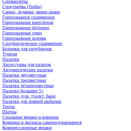
Снежколепы
Сноутьюбы (Тюбы)
Санки, ледянки, мини-лыжи
Горнолыжное снаряжение
Горнолыжные крепления
Горнолыжные ботинки
Горнолыжные очки
Горнолыжные шлемы
Сноубордическое снаряжение
Ботинки для сноубордов
Туризм
Палатки
Аксессуары для палаток
Автоматические палатки
Палатки двухместные
Палатки трехместные
Палатки четырехместные
Палатки большие 5+
Палатки душ, туалет, бани
Палатки для зимней рыбалки
Тенты
Шатры
Спальные мешки и коврики
Коврики и матрасы самонадувающиеся
Компрессионные мешки