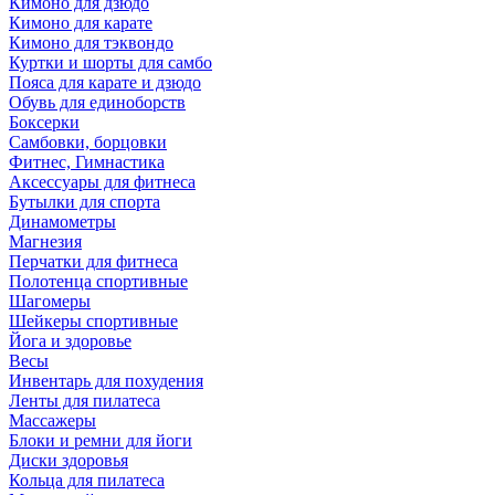
Кимоно для дзюдо
Кимоно для карате
Кимоно для тэквондо
Куртки и шорты для самбо
Пояса для карате и дзюдо
Обувь для единоборств
Боксерки
Самбовки, борцовки
Фитнес, Гимнастика
Аксессуары для фитнеса
Бутылки для спорта
Динамометры
Магнезия
Перчатки для фитнеса
Полотенца спортивные
Шагомеры
Шейкеры спортивные
Йога и здоровье
Весы
Инвентарь для похудения
Ленты для пилатеса
Массажеры
Блоки и ремни для йоги
Диски здоровья
Кольца для пилатеса