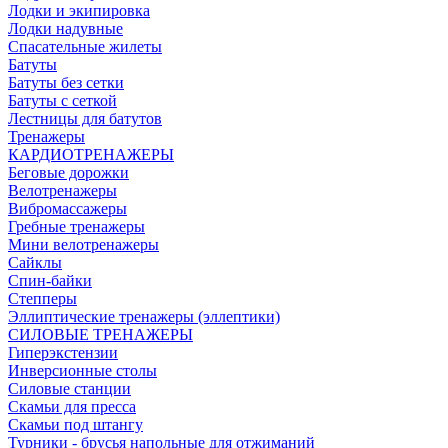
Лодки и экипировка
Лодки надувные
Спасательные жилеты
Батуты
Батуты без сетки
Батуты с сеткой
Лестницы для батутов
Тренажеры
КАРДИОТРЕНАЖЕРЫ
Беговые дорожки
Велотренажеры
Вибромассажеры
Гребные тренажеры
Мини велотренажеры
Сайклы
Спин-байки
Степперы
Эллиптические тренажеры (эллептики)
СИЛОВЫЕ ТРЕНАЖЕРЫ
Гиперэкстензии
Инверсионные столы
Силовые станции
Скамьи для пресса
Скамьи под штангу
Турники - брусья напольные для отжиманий