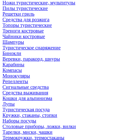
Ножи туристические, мультитулы
Пилы туристические
Решетки гриль
Средства для розжига
Топоры туристические
Треноги костровые
Чайники костровые
Шампуры
Туристическое снаряжение
Бинокли
Веревки, паракорд, шнуры
Карабины
Компасы
Монокуляры
Репелленты
Сигнальные средства
Средства выживания
Кошки для альпинизма
Лупы
Туристическая посуда
Кружки, стаканы, стопки
Наборы посуды
Столовые приборы, ложки, вилки
Тарелки, миски, чашки
Термокружки, термостаканы