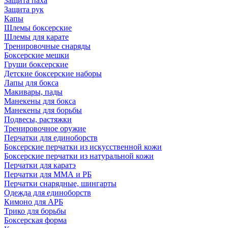
Защита паха
Защита рук
Капы
Шлемы боксерские
Шлемы для карате
Тренировочные снаряды
Боксерские мешки
Груши боксерские
Детские боксерские наборы
Лапы для бокса
Макивары, пады
Манекены для бокса
Манекены для борьбы
Подвесы, растяжки
Тренировочное оружие
Перчатки для единоборств
Боксерские перчатки из искусственной кожи
Боксерские перчатки из натуральной кожи
Перчатки для каратэ
Перчатки для ММА и РБ
Перчатки снарядные, шингарты
Одежда для единоборств
Кимоно для АРБ
Трико для борьбы
Боксерская форма