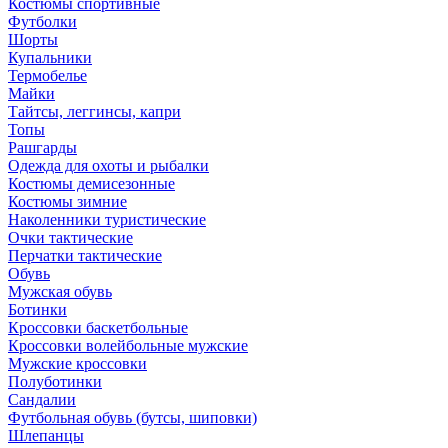
Костюмы спортивные
Футболки
Шорты
Купальники
Термобелье
Майки
Тайтсы, леггинсы, капри
Топы
Рашгарды
Одежда для охоты и рыбалки
Костюмы демисезонные
Костюмы зимние
Наколенники туристические
Очки тактические
Перчатки тактические
Обувь
Мужская обувь
Ботинки
Кроссовки баскетбольные
Кроссовки волейбольные мужские
Мужские кроссовки
Полуботинки
Сандалии
Футбольная обувь (бутсы, шиповки)
Шлепанцы