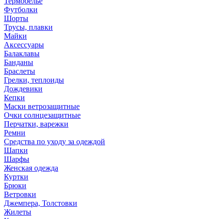
Термобелье
Футболки
Шорты
Трусы, плавки
Майки
Аксессуары
Балаклавы
Банданы
Браслеты
Грелки, теплоиды
Дождевики
Кепки
Маски ветрозащитные
Очки солнцезащитные
Перчатки, варежки
Ремни
Средства по уходу за одеждой
Шапки
Шарфы
Женская одежда
Куртки
Брюки
Ветровки
Джемпера, Толстовки
Жилеты