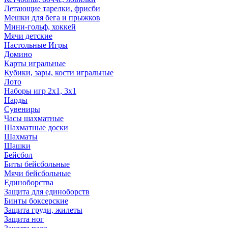
Летающие тарелки, фрисби
Мешки для бега и прыжков
Мини-гольф, хоккей
Мячи детские
Настольные Игры
Домино
Карты игральные
Кубики, зары, кости игральные
Лото
Наборы игр 2х1, 3х1
Нарды
Сувениры
Часы шахматные
Шахматные доски
Шахматы
Шашки
Бейсбол
Биты бейсбольные
Мячи бейсбольные
Единоборства
Защита для единоборств
Бинты боксерские
Защита груди, жилеты
Защита ног