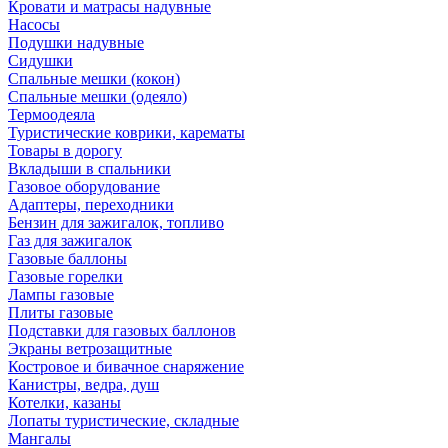
Кровати и матрасы надувные
Насосы
Подушки надувные
Сидушки
Спальные мешки (кокон)
Спальные мешки (одеяло)
Термоодеяла
Туристические коврики, карематы
Товары в дорогу
Вкладыши в спальники
Газовое оборудование
Адаптеры, переходники
Бензин для зажигалок, топливо
Газ для зажигалок
Газовые баллоны
Газовые горелки
Лампы газовые
Плиты газовые
Подставки для газовых баллонов
Экраны ветрозащитные
Костровое и бивачное снаряжение
Канистры, ведра, душ
Котелки, казаны
Лопаты туристические, складные
Мангалы