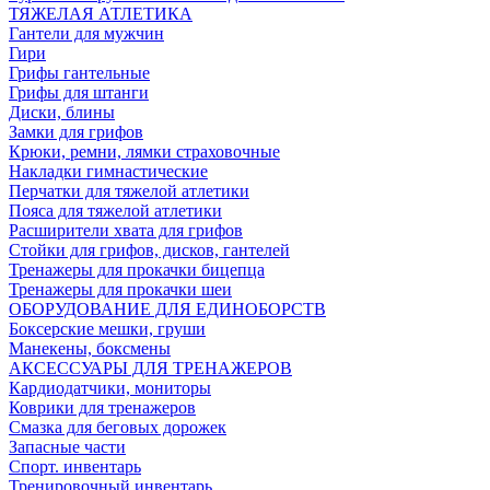
ТЯЖЕЛАЯ АТЛЕТИКА
Гантели для мужчин
Гири
Грифы гантельные
Грифы для штанги
Диски, блины
Замки для грифов
Крюки, ремни, лямки страховочные
Накладки гимнастические
Перчатки для тяжелой атлетики
Пояса для тяжелой атлетики
Расширители хвата для грифов
Стойки для грифов, дисков, гантелей
Тренажеры для прокачки бицепца
Тренажеры для прокачки шеи
ОБОРУДОВАНИЕ ДЛЯ ЕДИНОБОРСТВ
Боксерские мешки, груши
Манекены, боксмены
АКСЕССУАРЫ ДЛЯ ТРЕНАЖЕРОВ
Кардиодатчики, мониторы
Коврики для тренажеров
Смазка для беговых дорожек
Запасные части
Спорт. инвентарь
Тренировочный инвентарь