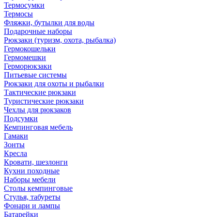
Термосумки
Термосы
Фляжки, бутылки для воды
Подарочные наборы
Рюкзаки (туризм, охота, рыбалка)
Гермокошельки
Гермомешки
Герморюкзаки
Питьевые системы
Рюкзаки для охоты и рыбалки
Тактические рюкзаки
Туристические рюкзаки
Чехлы для рюкзаков
Подсумки
Кемпинговая мебель
Гамаки
Зонты
Кресла
Кровати, шезлонги
Кухни походные
Наборы мебели
Столы кемпинговые
Стулья, табуреты
Фонари и лампы
Батарейки