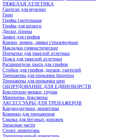
ТЯЖЕЛАЯ АТЛЕТИКА
Гантели для мужчин
Гири
Грифы гантельные
Грифы для штанги
Диски, блины
Замки для грифов
Крюки, ремни, лямки страховочные
Накладки гимнастические
Перчатки для тяжелой атлетики
Пояса для тяжелой атлетики
Расширители хвата для грифов
Стойки для грифов, дисков, гантелей
Тренажеры для прокачки бицепца
Тренажеры для прокачки шеи
ОБОРУДОВАНИЕ ДЛЯ ЕДИНОБОРСТВ
Боксерские мешки, груши
Манекены, боксмены
АКСЕССУАРЫ ДЛЯ ТРЕНАЖЕРОВ
Кардиодатчики, мониторы
Коврики для тренажеров
Смазка для беговых дорожек
Запасные части
Спорт. инвентарь
Тренировочный инвентарь