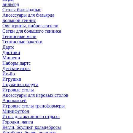
Бильярд
Столы бильярдные
Аксессуары для бильярда
Большой теннис
Овергрипы, виброгасители
Сетки для большого тенниса
Теннисные мячи
Теннисные ракетки
Дартс
Дротики
Мишени
Наборы дартс
Детские игры
Йо-йо
Игрушки
Пружинка радуга
Игровые столы
Аксессуары для игровых столов
Аэрохоккей
Игровые столы трансформеры
Минифутбол
Игры для активного отдыха
Городки, лапта
Кегли, боулинг, кольцебросы
Кетчболы, бочче, ловилки