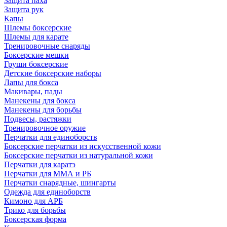
Защита паха
Защита рук
Капы
Шлемы боксерские
Шлемы для карате
Тренировочные снаряды
Боксерские мешки
Груши боксерские
Детские боксерские наборы
Лапы для бокса
Макивары, пады
Манекены для бокса
Манекены для борьбы
Подвесы, растяжки
Тренировочное оружие
Перчатки для единоборств
Боксерские перчатки из искусственной кожи
Боксерские перчатки из натуральной кожи
Перчатки для каратэ
Перчатки для ММА и РБ
Перчатки снарядные, шингарты
Одежда для единоборств
Кимоно для АРБ
Трико для борьбы
Боксерская форма