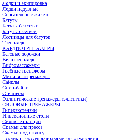
Лодки и экипировка
Лодки надувные
Спасательные жилеты
Батуты
Батуты без сетки
Батуты с сеткой
Лестницы для батутов
Тренажеры
КАРДИОТРЕНАЖЕРЫ
Беговые дорожки
Велотренажеры
Вибромассажеры
Гребные тренажеры
Мини велотренажеры
Сайклы
Спин-байки
Степперы
Эллиптические тренажеры (эллептики)
СИЛОВЫЕ ТРЕНАЖЕРЫ
Гиперэкстензии
Инверсионные столы
Силовые станции
Скамьи для пресса
Скамьи под штангу
Турники - брусья напольные для отжиманий