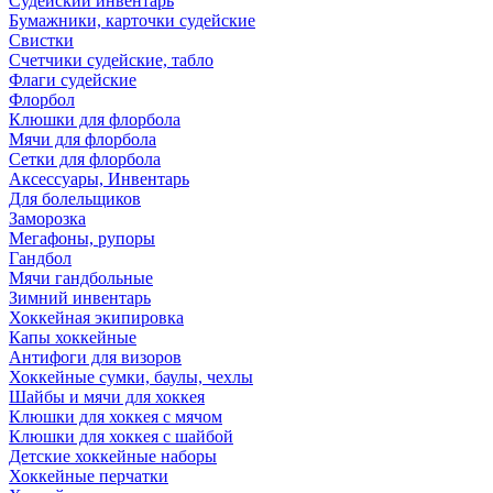
Судейский инвентарь
Бумажники, карточки судейские
Свистки
Счетчики судейские, табло
Флаги судейские
Флорбол
Клюшки для флорбола
Мячи для флорбола
Сетки для флорбола
Аксессуары, Инвентарь
Для болельщиков
Заморозка
Мегафоны, рупоры
Гандбол
Мячи гандбольные
Зимний инвентарь
Хоккейная экипировка
Капы хоккейные
Антифоги для визоров
Хоккейные сумки, баулы, чехлы
Шайбы и мячи для хоккея
Клюшки для хоккея с мячом
Клюшки для хоккея с шайбой
Детские хоккейные наборы
Хоккейные перчатки