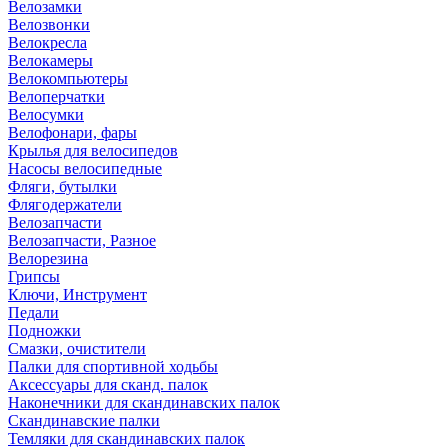
Велозамки
Велозвонки
Велокресла
Велокамеры
Велокомпьютеры
Велоперчатки
Велосумки
Велофонари, фары
Крылья для велосипедов
Насосы велосипедные
Фляги, бутылки
Флягодержатели
Велозапчасти
Велозапчасти, Разное
Велорезина
Грипсы
Ключи, Инструмент
Педали
Подножки
Смазки, очистители
Палки для спортивной ходьбы
Аксессуары для сканд. палок
Наконечники для скандинавских палок
Скандинавские палки
Темляки для скандинавских палок