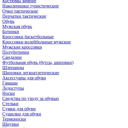
Костюмы зимние
Наколенники туристические
Очки тактические
Перчатки тактические
Обувь
Мужская обувь
Ботинки
Кроссовки баскетбольные
Кроссовки волейбольные мужские
Мужские кроссовки
Полуботинки
Сандалии
Футбольная обувь (бутсы, шиповки)
Шлепанцы
Шиповки легкоатлетические
Аксессуары для обуви
Гамаши
Ледоступы
Носки
Средства по уходу за обувью
Стельки
Сумки для обуви
Сушилки для обуви
Термоноски
Шнурки