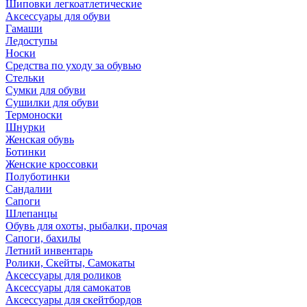
Шиповки легкоатлетические
Аксессуары для обуви
Гамаши
Ледоступы
Носки
Средства по уходу за обувью
Стельки
Сумки для обуви
Сушилки для обуви
Термоноски
Шнурки
Женская обувь
Ботинки
Женские кроссовки
Полуботинки
Сандалии
Сапоги
Шлепанцы
Обувь для охоты, рыбалки, прочая
Сапоги, бахилы
Летний инвентарь
Ролики, Скейты, Самокаты
Аксессуары для роликов
Аксессуары для самокатов
Аксессуары для скейтбордов