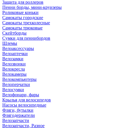
Защита для роллеров
Пенни борды, мини-круизеры
Роликовые коньки
Самокаты городские
Самокаты трехколесные
Самокаты трюковые
Скейтборды
Сумки для пеннибордов
Шлемы
Велоаксессуары
Велоаптечки
Велозамки
Велозвонки
Велокресла
Велокамеры
Велокомпьютеры
Велоперчатки
Велосумки
Велофонари, фары
Крылья для велосипедов
Насосы велосипедные
Фляги, бутылки
Флягодержатели
Велозапчасти
Велозапчасти, Разное