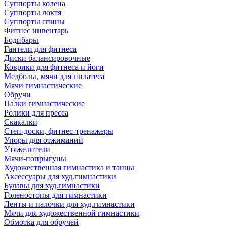
Суппорты колена
Суппорты локтя
Суппорты спины
Фитнес инвентарь
Бодибары
Гантели для фитнеса
Диски балансировочные
Коврики для фитнеса и йоги
Медболы, мячи для пилатеса
Мячи гимнастические
Обручи
Палки гимнастические
Ролики для пресса
Скакалки
Степ-доски, фитнес-тренажеры
Упоры для отжиманий
Утяжелители
Мячи-попрыгуны
Художественная гимнастика и танцы
Аксессуары для худ.гимнастики
Булавы для худ.гимнастики
Голеностопы для гимнастики
Ленты и палочки для худ.гимнастики
Мячи для художественной гимнастики
Обмотка для обручей