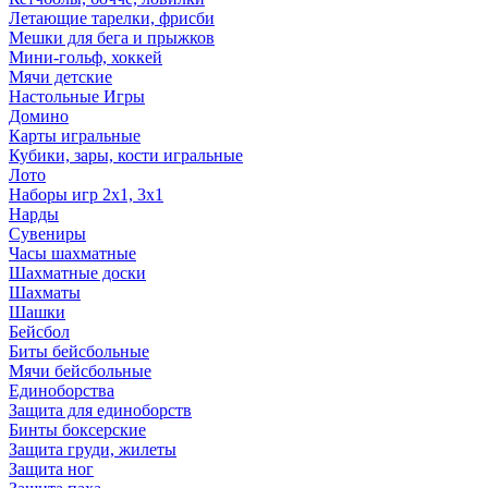
Летающие тарелки, фрисби
Мешки для бега и прыжков
Мини-гольф, хоккей
Мячи детские
Настольные Игры
Домино
Карты игральные
Кубики, зары, кости игральные
Лото
Наборы игр 2х1, 3х1
Нарды
Сувениры
Часы шахматные
Шахматные доски
Шахматы
Шашки
Бейсбол
Биты бейсбольные
Мячи бейсбольные
Единоборства
Защита для единоборств
Бинты боксерские
Защита груди, жилеты
Защита ног