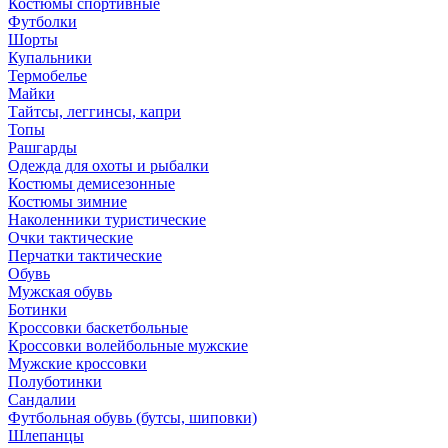
Костюмы спортивные
Футболки
Шорты
Купальники
Термобелье
Майки
Тайтсы, леггинсы, капри
Топы
Рашгарды
Одежда для охоты и рыбалки
Костюмы демисезонные
Костюмы зимние
Наколенники туристические
Очки тактические
Перчатки тактические
Обувь
Мужская обувь
Ботинки
Кроссовки баскетбольные
Кроссовки волейбольные мужские
Мужские кроссовки
Полуботинки
Сандалии
Футбольная обувь (бутсы, шиповки)
Шлепанцы