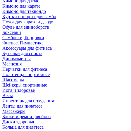
Кимоно для дзюдо
Кимоно для карате
Кимоно для тэквондо
Куртки и шорты для самбо
Пояса для карате и дзюдо
Обувь для единоборств
Боксерки
Самбовки, борцовки
Фитнес, Гимнастика
Аксессуары для фитнеса
Бутылки для спорта
Динамометры
Магнезия
Перчатки для фитнеса
Полотенца спортивные
Шагомеры
Шейкеры спортивные
Йога и здоровье
Весы
Инвентарь для похудения
Ленты для пилатеса
Массажеры
Блоки и ремни для йоги
Диски здоровья
Кольца для пилатеса