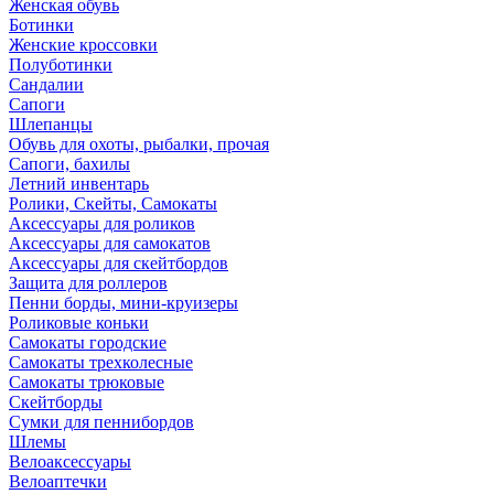
Женская обувь
Ботинки
Женские кроссовки
Полуботинки
Сандалии
Сапоги
Шлепанцы
Обувь для охоты, рыбалки, прочая
Сапоги, бахилы
Летний инвентарь
Ролики, Скейты, Самокаты
Аксессуары для роликов
Аксессуары для самокатов
Аксессуары для скейтбордов
Защита для роллеров
Пенни борды, мини-круизеры
Роликовые коньки
Самокаты городские
Самокаты трехколесные
Самокаты трюковые
Скейтборды
Сумки для пеннибордов
Шлемы
Велоаксессуары
Велоаптечки