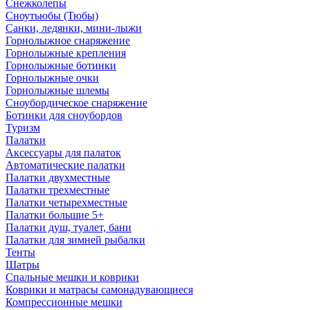
Снежколепы
Сноутьюбы (Тюбы)
Санки, ледянки, мини-лыжи
Горнолыжное снаряжение
Горнолыжные крепления
Горнолыжные ботинки
Горнолыжные очки
Горнолыжные шлемы
Сноубордическое снаряжение
Ботинки для сноубордов
Туризм
Палатки
Аксессуары для палаток
Автоматические палатки
Палатки двухместные
Палатки трехместные
Палатки четырехместные
Палатки большие 5+
Палатки душ, туалет, бани
Палатки для зимней рыбалки
Тенты
Шатры
Спальные мешки и коврики
Коврики и матрасы самонадувающиеся
Компрессионные мешки