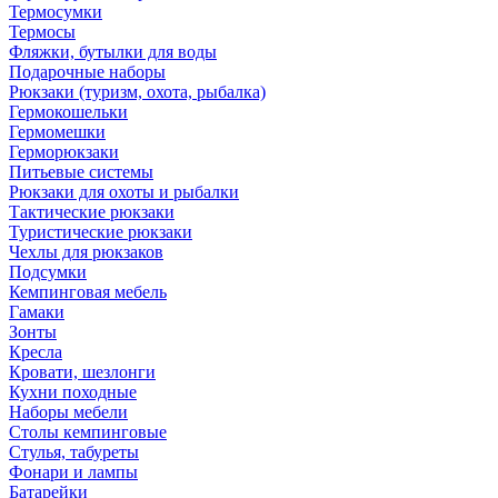
Термосумки
Термосы
Фляжки, бутылки для воды
Подарочные наборы
Рюкзаки (туризм, охота, рыбалка)
Гермокошельки
Гермомешки
Герморюкзаки
Питьевые системы
Рюкзаки для охоты и рыбалки
Тактические рюкзаки
Туристические рюкзаки
Чехлы для рюкзаков
Подсумки
Кемпинговая мебель
Гамаки
Зонты
Кресла
Кровати, шезлонги
Кухни походные
Наборы мебели
Столы кемпинговые
Стулья, табуреты
Фонари и лампы
Батарейки