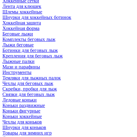
Хоккейные сетки
Лента для клюшек
Шлемы хоккейные
Шнурки для хоккейных ботинок
Хоккейная защита
Хоккейная форма
Беговые лыжи
Комплекты беговых лыж
Лыжи беговые
Ботинки для беговых лыж
Крепления для беговых лыж
Лыжные палки
Мази и парафины
Инструменты
Темляки для лыжных палок
Чехлы для беговых лыж
Скребки, пробки для лыж
Связки для беговых лыж
Ледовые коньки
Коньки раздвижные
Коньки фигурные
Коньки хоккейные
Чехлы для коньков
Шнурки для коньков
Товары для зимних игр