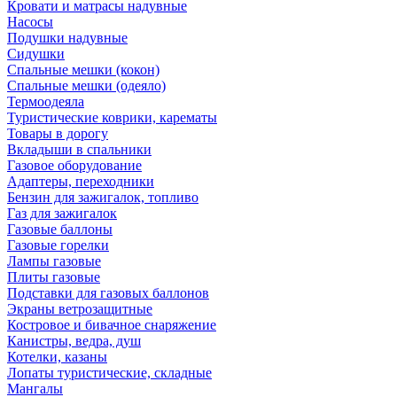
Кровати и матрасы надувные
Насосы
Подушки надувные
Сидушки
Спальные мешки (кокон)
Спальные мешки (одеяло)
Термоодеяла
Туристические коврики, карематы
Товары в дорогу
Вкладыши в спальники
Газовое оборудование
Адаптеры, переходники
Бензин для зажигалок, топливо
Газ для зажигалок
Газовые баллоны
Газовые горелки
Лампы газовые
Плиты газовые
Подставки для газовых баллонов
Экраны ветрозащитные
Костровое и бивачное снаряжение
Канистры, ведра, душ
Котелки, казаны
Лопаты туристические, складные
Мангалы