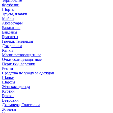
Термобелье
Футболки
Шорты
Трусы, плавки
Майки
Аксессуары
Балаклавы
Банданы
Браслеты
Грелки, теплоиды
Дождевики
Кепки
Маски ветрозащитные
Очки солнцезащитные
Перчатки, варежки
Ремни
Средства по уходу за одеждой
Шапки
Шарфы
Женская одежда
Куртки
Брюки
Ветровки
Джемпера, Толстовки
Жилеты