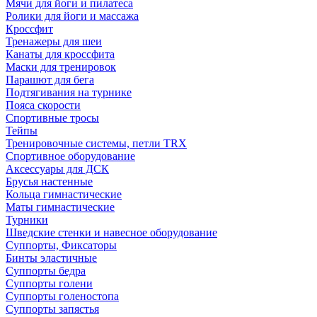
Мячи для йоги и пилатеса
Ролики для йоги и массажа
Кроссфит
Тренажеры для шеи
Канаты для кроссфита
Маски для тренировок
Парашют для бега
Подтягивания на турнике
Пояса скорости
Спортивные тросы
Тейпы
Тренировочные системы, петли TRX
Спортивное оборудование
Аксессуары для ДСК
Брусья настенные
Кольца гимнастические
Маты гимнастические
Турники
Шведские стенки и навесное оборудование
Суппорты, Фиксаторы
Бинты эластичные
Суппорты бедра
Суппорты голени
Суппорты голеностопа
Суппорты запястья