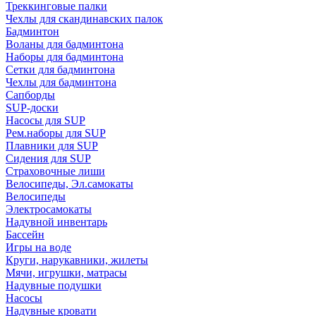
Треккинговые палки
Чехлы для скандинавских палок
Бадминтон
Воланы для бадминтона
Наборы для бадминтона
Сетки для бадминтона
Чехлы для бадминтона
Сапборды
SUP-доски
Насосы для SUP
Рем.наборы для SUP
Плавники для SUP
Сидения для SUP
Страховочные лиши
Велосипеды, Эл.самокаты
Велосипеды
Электросамокаты
Надувной инвентарь
Бассейн
Игры на воде
Круги, нарукавники, жилеты
Мячи, игрушки, матрасы
Надувные подушки
Насосы
Надувные кровати