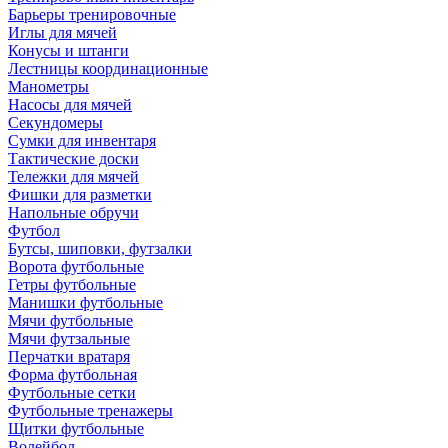
Барьеры тренировочные
Иглы для мячей
Конусы и штанги
Лестницы координационные
Манометры
Насосы для мячей
Секундомеры
Сумки для инвентаря
Тактические доски
Тележки для мячей
Фишки для разметки
Напольные обручи
Футбол
Бутсы, шиповки, футзалки
Ворота футбольные
Гетры футбольные
Манишки футбольные
Мячи футбольные
Мячи футзальные
Перчатки вратаря
Форма футбольная
Футбольные сетки
Футбольные тренажеры
Щитки футбольные
Волейбол