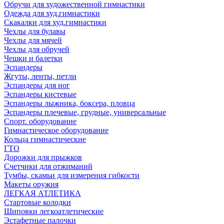
Обручи для художественной гимнастики
Одежда для худ.гимнастики
Скакалки для худ.гимнастики
Чехлы для булавы
Чехлы для мячей
Чехлы для обручей
Чешки и балетки
Эспандеры
Жгуты, ленты, петли
Эспандеры для ног
Эспандеры кистевые
Эспандеры лыжника, боксера, пловца
Эспандеры плечевые, грудные, универсальные
Спорт. оборудование
Гимнастическое оборудование
Кольца гимнастические
ГТО
Дорожки для прыжков
Счетчики для отжиманий
Тумбы, скамьи для измерения гибкости
Макеты оружия
ЛЕГКАЯ АТЛЕТИКА
Стартовые колодки
Шиповки легкоатлетические
Эстафетные палочки