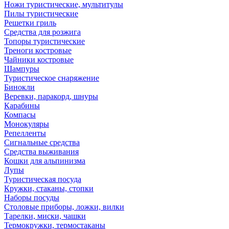
Ножи туристические, мультитулы
Пилы туристические
Решетки гриль
Средства для розжига
Топоры туристические
Треноги костровые
Чайники костровые
Шампуры
Туристическое снаряжение
Бинокли
Веревки, паракорд, шнуры
Карабины
Компасы
Монокуляры
Репелленты
Сигнальные средства
Средства выживания
Кошки для альпинизма
Лупы
Туристическая посуда
Кружки, стаканы, стопки
Наборы посуды
Столовые приборы, ложки, вилки
Тарелки, миски, чашки
Термокружки, термостаканы