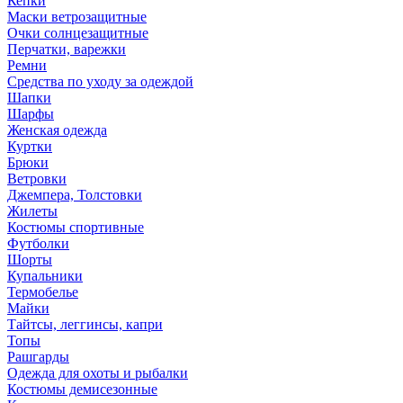
Кепки
Маски ветрозащитные
Очки солнцезащитные
Перчатки, варежки
Ремни
Средства по уходу за одеждой
Шапки
Шарфы
Женская одежда
Куртки
Брюки
Ветровки
Джемпера, Толстовки
Жилеты
Костюмы спортивные
Футболки
Шорты
Купальники
Термобелье
Майки
Тайтсы, леггинсы, капри
Топы
Рашгарды
Одежда для охоты и рыбалки
Костюмы демисезонные