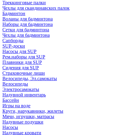
Треккинговые палки
Чехлы для скандинавских палок
Бадминтон
Воланы для бадминтона
Наборы для бадминтона
Сетки для бадминтона
Чехлы для бадминтона
Сапборды
SUP-доски
Насосы для SUP
Рем.наборы для SUP
Плавники для SUP
Сидения для SUP
Страховочные лиши
Велосипеды, Эл.самокаты
Велосипеды
Электросамокаты
Надувной инвентарь
Бассейн
Игры на воде
Круги, нарукавники, жилеты
Мячи, игрушки, матрасы
Надувные подушки
Насосы
Надувные кровати