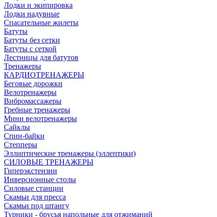
Лодки и экипировка
Лодки надувные
Спасательные жилеты
Батуты
Батуты без сетки
Батуты с сеткой
Лестницы для батутов
Тренажеры
КАРДИОТРЕНАЖЕРЫ
Беговые дорожки
Велотренажеры
Вибромассажеры
Гребные тренажеры
Мини велотренажеры
Сайклы
Спин-байки
Степперы
Эллиптические тренажеры (эллептики)
СИЛОВЫЕ ТРЕНАЖЕРЫ
Гиперэкстензии
Инверсионные столы
Силовые станции
Скамьи для пресса
Скамьи под штангу
Турники - брусья напольные для отжиманий