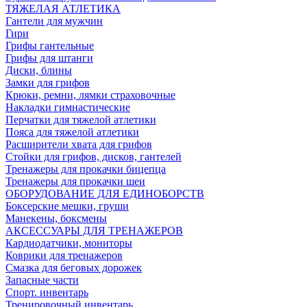
ТЯЖЕЛАЯ АТЛЕТИКА
Гантели для мужчин
Гири
Грифы гантельные
Грифы для штанги
Диски, блины
Замки для грифов
Крюки, ремни, лямки страховочные
Накладки гимнастические
Перчатки для тяжелой атлетики
Пояса для тяжелой атлетики
Расширители хвата для грифов
Стойки для грифов, дисков, гантелей
Тренажеры для прокачки бицепца
Тренажеры для прокачки шеи
ОБОРУДОВАНИЕ ДЛЯ ЕДИНОБОРСТВ
Боксерские мешки, груши
Манекены, боксмены
АКСЕССУАРЫ ДЛЯ ТРЕНАЖЕРОВ
Кардиодатчики, мониторы
Коврики для тренажеров
Смазка для беговых дорожек
Запасные части
Спорт. инвентарь
Тренировочный инвентарь