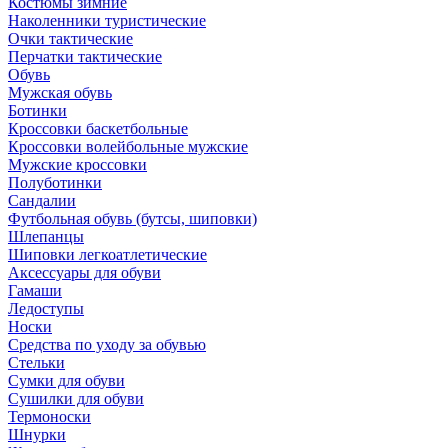
Костюмы зимние
Наколенники туристические
Очки тактические
Перчатки тактические
Обувь
Мужская обувь
Ботинки
Кроссовки баскетбольные
Кроссовки волейбольные мужские
Мужские кроссовки
Полуботинки
Сандалии
Футбольная обувь (бутсы, шиповки)
Шлепанцы
Шиповки легкоатлетические
Аксессуары для обуви
Гамаши
Ледоступы
Носки
Средства по уходу за обувью
Стельки
Сумки для обуви
Сушилки для обуви
Термоноски
Шнурки