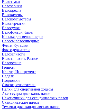
Велозамки
Велозвонки
Велокресла
Велокамеры
Велокомпьютеры
Велоперчатки
Велосумки
Велофонари, фары
Крылья для велосипедов
Насосы велосипедные
Фляги, бутылки
Флягодержатели
Велозапчасти
Велозапчасти, Разное
Велорезина
Грипсы
Ключи, Инструмент
Педали
Подножки
Смазки, очистители
Палки для спортивной ходьбы
Аксессуары для сканд. палок
Наконечники для скандинавских палок
Скандинавские палки
Темляки для скандинавских палок