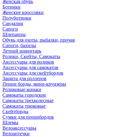
Женская обувь
Ботинки
Женские кроссовки
Полуботинки
Сандалии
Сапоги
Шлепанцы
Обувь для охоты, рыбалки, прочая
Сапоги, бахилы
Летний инвентарь
Ролики, Скейты, Самокаты
Аксессуары для роликов
Аксессуары для самокатов
Аксессуары для скейтбордов
Защита для роллеров
Пенни борды, мини-круизеры
Роликовые коньки
Самокаты городские
Самокаты трехколесные
Самокаты трюковые
Скейтборды
Сумки для пеннибордов
Шлемы
Велоаксессуары
Велоаптечки