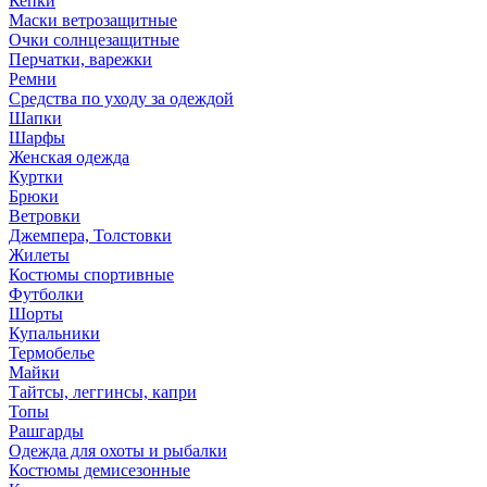
Кепки
Маски ветрозащитные
Очки солнцезащитные
Перчатки, варежки
Ремни
Средства по уходу за одеждой
Шапки
Шарфы
Женская одежда
Куртки
Брюки
Ветровки
Джемпера, Толстовки
Жилеты
Костюмы спортивные
Футболки
Шорты
Купальники
Термобелье
Майки
Тайтсы, леггинсы, капри
Топы
Рашгарды
Одежда для охоты и рыбалки
Костюмы демисезонные