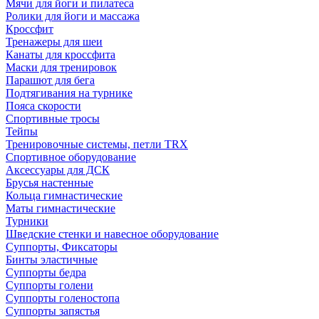
Мячи для йоги и пилатеса
Ролики для йоги и массажа
Кроссфит
Тренажеры для шеи
Канаты для кроссфита
Маски для тренировок
Парашют для бега
Подтягивания на турнике
Пояса скорости
Спортивные тросы
Тейпы
Тренировочные системы, петли TRX
Спортивное оборудование
Аксессуары для ДСК
Брусья настенные
Кольца гимнастические
Маты гимнастические
Турники
Шведские стенки и навесное оборудование
Суппорты, Фиксаторы
Бинты эластичные
Суппорты бедра
Суппорты голени
Суппорты голеностопа
Суппорты запястья