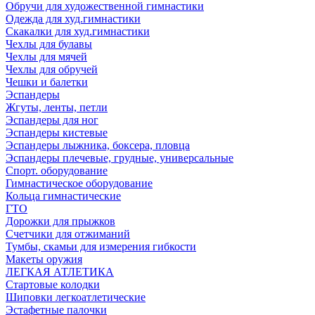
Обручи для художественной гимнастики
Одежда для худ.гимнастики
Скакалки для худ.гимнастики
Чехлы для булавы
Чехлы для мячей
Чехлы для обручей
Чешки и балетки
Эспандеры
Жгуты, ленты, петли
Эспандеры для ног
Эспандеры кистевые
Эспандеры лыжника, боксера, пловца
Эспандеры плечевые, грудные, универсальные
Спорт. оборудование
Гимнастическое оборудование
Кольца гимнастические
ГТО
Дорожки для прыжков
Счетчики для отжиманий
Тумбы, скамьи для измерения гибкости
Макеты оружия
ЛЕГКАЯ АТЛЕТИКА
Стартовые колодки
Шиповки легкоатлетические
Эстафетные палочки