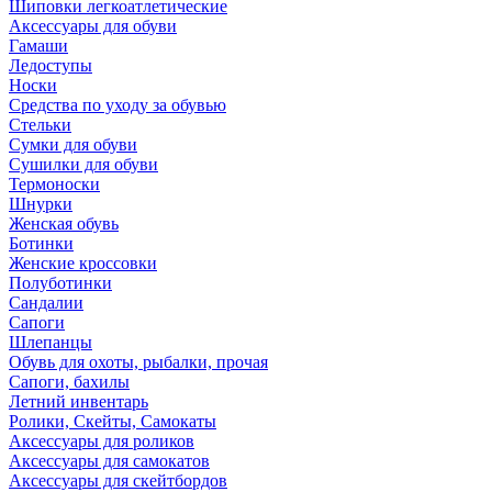
Шиповки легкоатлетические
Аксессуары для обуви
Гамаши
Ледоступы
Носки
Средства по уходу за обувью
Стельки
Сумки для обуви
Сушилки для обуви
Термоноски
Шнурки
Женская обувь
Ботинки
Женские кроссовки
Полуботинки
Сандалии
Сапоги
Шлепанцы
Обувь для охоты, рыбалки, прочая
Сапоги, бахилы
Летний инвентарь
Ролики, Скейты, Самокаты
Аксессуары для роликов
Аксессуары для самокатов
Аксессуары для скейтбордов