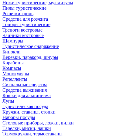
Ножи туристические, мультитулы
Пилы туристические
Решетки гриль
Средства для розжига
Топоры туристические
Треноги костровые
Чайники костровые
Шампуры
Туристическое снаряжение
Бинокли
Веревки, паракорд, шнуры
Карабины
Компасы
Монокуляры
Репелленты
Сигнальные средства
Средства выживания
Кошки для альпинизма
Лупы
Туристическая посуда
Кружки, стаканы, стопки
Наборы посуды
Столовые приборы, ложки, вилки
Тарелки, миски, чашки
Термокружки, термостаканы