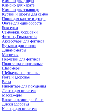
Кимоно для дзюдо
Кимоно для карате
Кимоно для тэквондо
Куртки и шорты для самбо
Пояса для карате и дзюдо
Обувь для единоборств
Боксерки
Самбовки, борцовки
Фитнес, Гимнастика
Аксессуары для фитнеса
Бутылки для спорта
Динамометры
Магнезия
Перчатки для фитнеса
Полотенца спортивные
Шагомеры
Шейкеры спортивные
Йога и здоровье
Весы
Инвентарь для похудения
Ленты для пилатеса
Массажеры
Блоки и ремни для йоги
Диски здоровья
Кольца для пилатеса