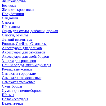
Женская обувь
Ботинки
Женские кроссовки
Полуботинки
Сандалии
Сапоги
Шлепанцы
Обувь для охоты, рыбалки, прочая
Сапоги, бахилы
Летний инвентарь
Ролики, Скейты, Самокаты
Аксессуары для роликов
Аксессуары для самокатов
Аксессуары для скейтбордов
Защита для роллеров
Пенни борды, мини-круизеры
Роликовые коньки
Самокаты городские
Самокаты трехколесные
Самокаты трюковые
Скейтборды
Сумки для пеннибордов
Шлемы
Велоаксессуары
Велоаптечки