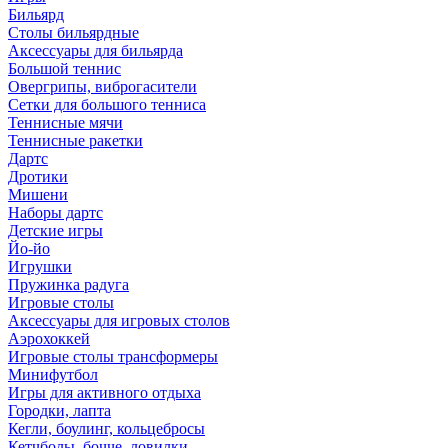
Бильярд
Столы бильярдные
Аксессуары для бильярда
Большой теннис
Овергрипы, виброгасители
Сетки для большого тенниса
Теннисные мячи
Теннисные ракетки
Дартс
Дротики
Мишени
Наборы дартс
Детские игры
Йо-йо
Игрушки
Пружинка радуга
Игровые столы
Аксессуары для игровых столов
Аэрохоккей
Игровые столы трансформеры
Минифутбол
Игры для активного отдыха
Городки, лапта
Кегли, боулинг, кольцебросы
Кетчболы, бочче, ловилки