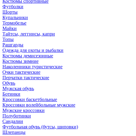
Костюмы спортивные
Футболки
Шорты
Купальники
Термобелье
Майки
Тайтсы, леггинсы, капри
Топы
Рашгарды
Одежда для охоты и рыбалки
Костюмы демисезонные
Костюмы зимние
Наколенники туристические
Очки тактические
Перчатки тактические
Обувь
Мужская обувь
Ботинки
Кроссовки баскетбольные
Кроссовки волейбольные мужские
Мужские кроссовки
Полуботинки
Сандалии
Футбольная обувь (бутсы, шиповки)
Шлепанцы