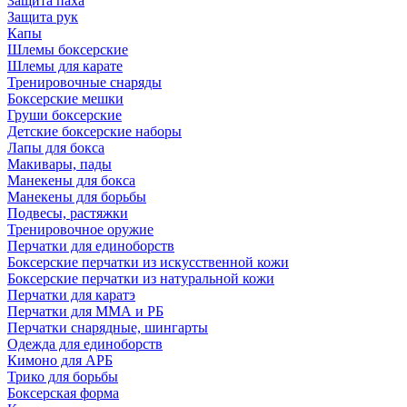
Защита паха
Защита рук
Капы
Шлемы боксерские
Шлемы для карате
Тренировочные снаряды
Боксерские мешки
Груши боксерские
Детские боксерские наборы
Лапы для бокса
Макивары, пады
Манекены для бокса
Манекены для борьбы
Подвесы, растяжки
Тренировочное оружие
Перчатки для единоборств
Боксерские перчатки из искусственной кожи
Боксерские перчатки из натуральной кожи
Перчатки для каратэ
Перчатки для ММА и РБ
Перчатки снарядные, шингарты
Одежда для единоборств
Кимоно для АРБ
Трико для борьбы
Боксерская форма