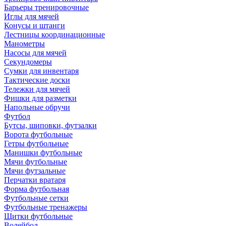
Барьеры тренировочные
Иглы для мячей
Конусы и штанги
Лестницы координационные
Манометры
Насосы для мячей
Секундомеры
Сумки для инвентаря
Тактические доски
Тележки для мячей
Фишки для разметки
Напольные обручи
Футбол
Бутсы, шиповки, футзалки
Ворота футбольные
Гетры футбольные
Манишки футбольные
Мячи футбольные
Мячи футзальные
Перчатки вратаря
Форма футбольная
Футбольные сетки
Футбольные тренажеры
Щитки футбольные
Волейбол