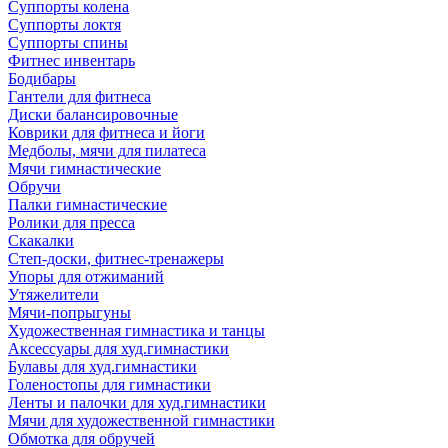
Суппорты колена
Суппорты локтя
Суппорты спины
Фитнес инвентарь
Бодибары
Гантели для фитнеса
Диски балансировочные
Коврики для фитнеса и йоги
Медболы, мячи для пилатеса
Мячи гимнастические
Обручи
Палки гимнастические
Ролики для пресса
Скакалки
Степ-доски, фитнес-тренажеры
Упоры для отжиманий
Утяжелители
Мячи-попрыгуны
Художественная гимнастика и танцы
Аксессуары для худ.гимнастики
Булавы для худ.гимнастики
Голеностопы для гимнастики
Ленты и палочки для худ.гимнастики
Мячи для художественной гимнастики
Обмотка для обручей