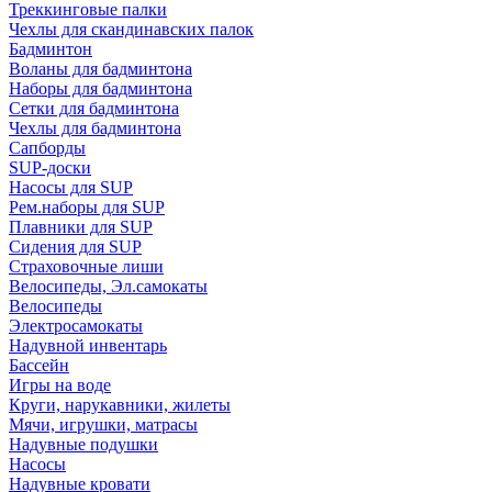
Треккинговые палки
Чехлы для скандинавских палок
Бадминтон
Воланы для бадминтона
Наборы для бадминтона
Сетки для бадминтона
Чехлы для бадминтона
Сапборды
SUP-доски
Насосы для SUP
Рем.наборы для SUP
Плавники для SUP
Сидения для SUP
Страховочные лиши
Велосипеды, Эл.самокаты
Велосипеды
Электросамокаты
Надувной инвентарь
Бассейн
Игры на воде
Круги, нарукавники, жилеты
Мячи, игрушки, матрасы
Надувные подушки
Насосы
Надувные кровати