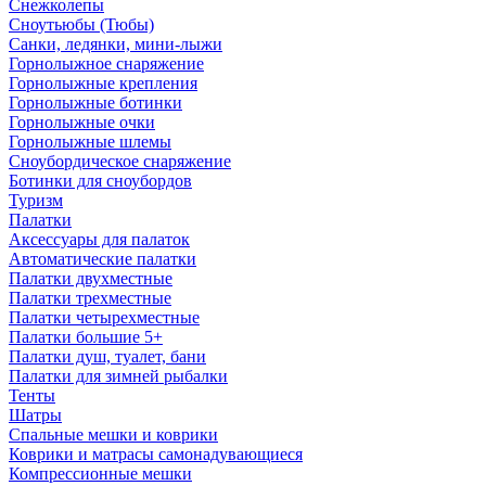
Снежколепы
Сноутьюбы (Тюбы)
Санки, ледянки, мини-лыжи
Горнолыжное снаряжение
Горнолыжные крепления
Горнолыжные ботинки
Горнолыжные очки
Горнолыжные шлемы
Сноубордическое снаряжение
Ботинки для сноубордов
Туризм
Палатки
Аксессуары для палаток
Автоматические палатки
Палатки двухместные
Палатки трехместные
Палатки четырехместные
Палатки большие 5+
Палатки душ, туалет, бани
Палатки для зимней рыбалки
Тенты
Шатры
Спальные мешки и коврики
Коврики и матрасы самонадувающиеся
Компрессионные мешки