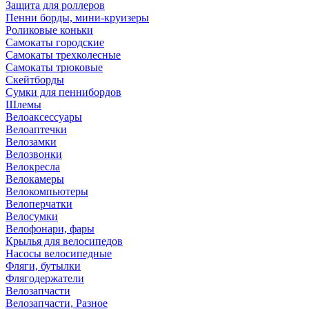
Защита для роллеров
Пенни борды, мини-круизеры
Роликовые коньки
Самокаты городские
Самокаты трехколесные
Самокаты трюковые
Скейтборды
Сумки для пеннибордов
Шлемы
Велоаксессуары
Велоаптечки
Велозамки
Велозвонки
Велокресла
Велокамеры
Велокомпьютеры
Велоперчатки
Велосумки
Велофонари, фары
Крылья для велосипедов
Насосы велосипедные
Фляги, бутылки
Флягодержатели
Велозапчасти
Велозапчасти, Разное