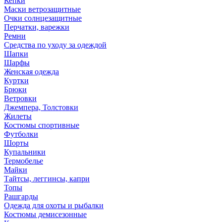
Кепки
Маски ветрозащитные
Очки солнцезащитные
Перчатки, варежки
Ремни
Средства по уходу за одеждой
Шапки
Шарфы
Женская одежда
Куртки
Брюки
Ветровки
Джемпера, Толстовки
Жилеты
Костюмы спортивные
Футболки
Шорты
Купальники
Термобелье
Майки
Тайтсы, леггинсы, капри
Топы
Рашгарды
Одежда для охоты и рыбалки
Костюмы демисезонные