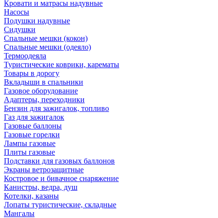
Кровати и матрасы надувные
Насосы
Подушки надувные
Сидушки
Спальные мешки (кокон)
Спальные мешки (одеяло)
Термоодеяла
Туристические коврики, карематы
Товары в дорогу
Вкладыши в спальники
Газовое оборудование
Адаптеры, переходники
Бензин для зажигалок, топливо
Газ для зажигалок
Газовые баллоны
Газовые горелки
Лампы газовые
Плиты газовые
Подставки для газовых баллонов
Экраны ветрозащитные
Костровое и бивачное снаряжение
Канистры, ведра, душ
Котелки, казаны
Лопаты туристические, складные
Мангалы