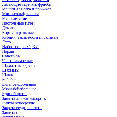
Летающие тарелки, фрисби
Мешки для бега и прыжков
Мини-гольф, хоккей
Мячи детские
Настольные Игры
Домино
Карты игральные
Кубики, зары, кости игральные
Лото
Наборы игр 2х1, 3х1
Нарды
Сувениры
Часы шахматные
Шахматные доски
Шахматы
Шашки
Бейсбол
Биты бейсбольные
Мячи бейсбольные
Единоборства
Защита для единоборств
Бинты боксерские
Защита груди, жилеты
Защита ног