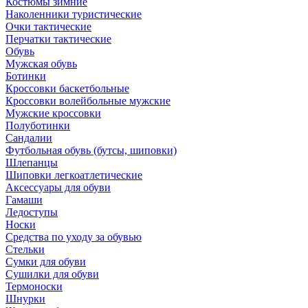
Костюмы зимние
Наколенники туристические
Очки тактические
Перчатки тактические
Обувь
Мужская обувь
Ботинки
Кроссовки баскетбольные
Кроссовки волейбольные мужские
Мужские кроссовки
Полуботинки
Сандалии
Футбольная обувь (бутсы, шиповки)
Шлепанцы
Шиповки легкоатлетические
Аксессуары для обуви
Гамаши
Ледоступы
Носки
Средства по уходу за обувью
Стельки
Сумки для обуви
Сушилки для обуви
Термоноски
Шнурки