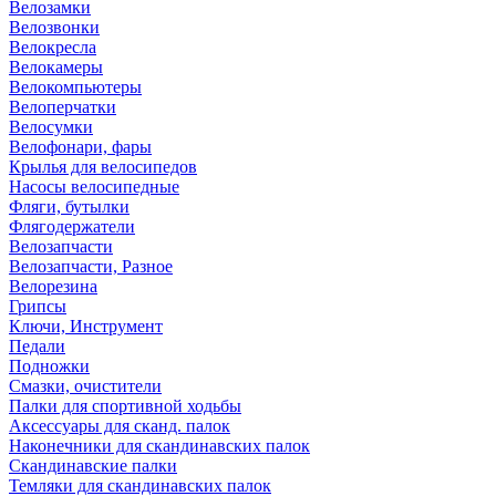
Велозамки
Велозвонки
Велокресла
Велокамеры
Велокомпьютеры
Велоперчатки
Велосумки
Велофонари, фары
Крылья для велосипедов
Насосы велосипедные
Фляги, бутылки
Флягодержатели
Велозапчасти
Велозапчасти, Разное
Велорезина
Грипсы
Ключи, Инструмент
Педали
Подножки
Смазки, очистители
Палки для спортивной ходьбы
Аксессуары для сканд. палок
Наконечники для скандинавских палок
Скандинавские палки
Темляки для скандинавских палок