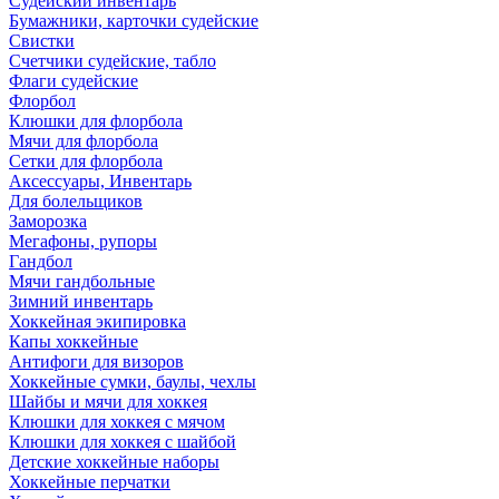
Судейский инвентарь
Бумажники, карточки судейские
Свистки
Счетчики судейские, табло
Флаги судейские
Флорбол
Клюшки для флорбола
Мячи для флорбола
Сетки для флорбола
Аксессуары, Инвентарь
Для болельщиков
Заморозка
Мегафоны, рупоры
Гандбол
Мячи гандбольные
Зимний инвентарь
Хоккейная экипировка
Капы хоккейные
Антифоги для визоров
Хоккейные сумки, баулы, чехлы
Шайбы и мячи для хоккея
Клюшки для хоккея с мячом
Клюшки для хоккея с шайбой
Детские хоккейные наборы
Хоккейные перчатки