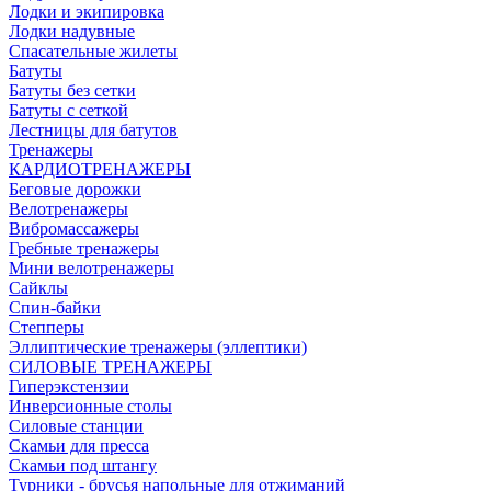
Лодки и экипировка
Лодки надувные
Спасательные жилеты
Батуты
Батуты без сетки
Батуты с сеткой
Лестницы для батутов
Тренажеры
КАРДИОТРЕНАЖЕРЫ
Беговые дорожки
Велотренажеры
Вибромассажеры
Гребные тренажеры
Мини велотренажеры
Сайклы
Спин-байки
Степперы
Эллиптические тренажеры (эллептики)
СИЛОВЫЕ ТРЕНАЖЕРЫ
Гиперэкстензии
Инверсионные столы
Силовые станции
Скамьи для пресса
Скамьи под штангу
Турники - брусья напольные для отжиманий