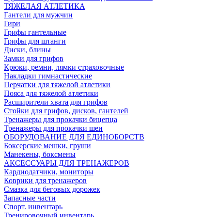
ТЯЖЕЛАЯ АТЛЕТИКА
Гантели для мужчин
Гири
Грифы гантельные
Грифы для штанги
Диски, блины
Замки для грифов
Крюки, ремни, лямки страховочные
Накладки гимнастические
Перчатки для тяжелой атлетики
Пояса для тяжелой атлетики
Расширители хвата для грифов
Стойки для грифов, дисков, гантелей
Тренажеры для прокачки бицепца
Тренажеры для прокачки шеи
ОБОРУДОВАНИЕ ДЛЯ ЕДИНОБОРСТВ
Боксерские мешки, груши
Манекены, боксмены
АКСЕССУАРЫ ДЛЯ ТРЕНАЖЕРОВ
Кардиодатчики, мониторы
Коврики для тренажеров
Смазка для беговых дорожек
Запасные части
Спорт. инвентарь
Тренировочный инвентарь