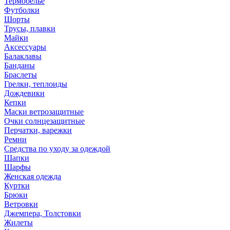
Термобелье
Футболки
Шорты
Трусы, плавки
Майки
Аксессуары
Балаклавы
Банданы
Браслеты
Грелки, теплоиды
Дождевики
Кепки
Маски ветрозащитные
Очки солнцезащитные
Перчатки, варежки
Ремни
Средства по уходу за одеждой
Шапки
Шарфы
Женская одежда
Куртки
Брюки
Ветровки
Джемпера, Толстовки
Жилеты