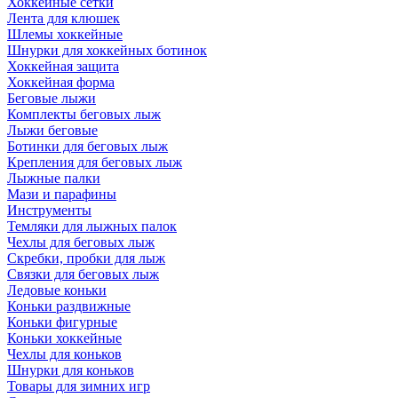
Хоккейные сетки
Лента для клюшек
Шлемы хоккейные
Шнурки для хоккейных ботинок
Хоккейная защита
Хоккейная форма
Беговые лыжи
Комплекты беговых лыж
Лыжи беговые
Ботинки для беговых лыж
Крепления для беговых лыж
Лыжные палки
Мази и парафины
Инструменты
Темляки для лыжных палок
Чехлы для беговых лыж
Скребки, пробки для лыж
Связки для беговых лыж
Ледовые коньки
Коньки раздвижные
Коньки фигурные
Коньки хоккейные
Чехлы для коньков
Шнурки для коньков
Товары для зимних игр