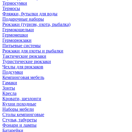
Термосумки
Термосы
Фляжки, бутылки для воды
Подарочные наборы
Рюкзаки (туризм, охота, рыбалка)
Гермокошельки
Гермомешки
Герморюкзаки
Питьевые системы
Рюкзаки для охоты и рыбалки
Тактические рюкзаки
Туристические рюкзаки
Чехлы для рюкзаков
Подсумки
Кемпинговая мебель
Гамаки
Зонты
Кресла
Кровати, шезлонги
Кухни походные
Наборы мебели
Столы кемпинговые
Стулья, табуреты
Фонари и лампы
Батарейки