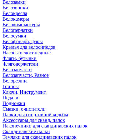
Велозамки
Велозвонки
Велокресла
Велокамеры
Велокомпьютеры
Велоперчатки
Велосумки
Велофонари, фары
Крылья для велосипедов
Насосы велосипедные
Фляги, бутылки
Флягодержатели
Велозапчасти
Велозапчасти, Разное
Велорезина
Грипсы
Ключи, Инструмент
Педали
Подножки
Смазки, очистители
Палки для спортивной ходьбы
Аксессуары для сканд. палок
Наконечники для скандинавских палок
Скандинавские палки
Темляки для скандинавских палок