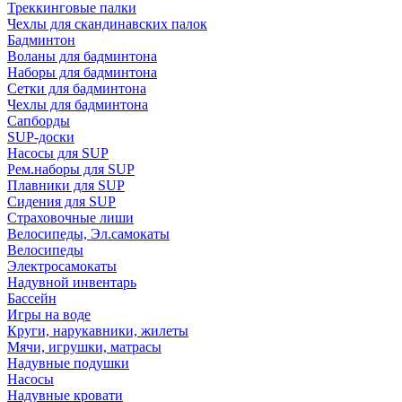
Треккинговые палки
Чехлы для скандинавских палок
Бадминтон
Воланы для бадминтона
Наборы для бадминтона
Сетки для бадминтона
Чехлы для бадминтона
Сапборды
SUP-доски
Насосы для SUP
Рем.наборы для SUP
Плавники для SUP
Сидения для SUP
Страховочные лиши
Велосипеды, Эл.самокаты
Велосипеды
Электросамокаты
Надувной инвентарь
Бассейн
Игры на воде
Круги, нарукавники, жилеты
Мячи, игрушки, матрасы
Надувные подушки
Насосы
Надувные кровати