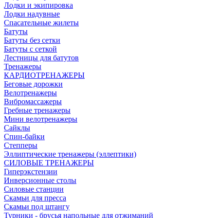
Лодки и экипировка
Лодки надувные
Спасательные жилеты
Батуты
Батуты без сетки
Батуты с сеткой
Лестницы для батутов
Тренажеры
КАРДИОТРЕНАЖЕРЫ
Беговые дорожки
Велотренажеры
Вибромассажеры
Гребные тренажеры
Мини велотренажеры
Сайклы
Спин-байки
Степперы
Эллиптические тренажеры (эллептики)
СИЛОВЫЕ ТРЕНАЖЕРЫ
Гиперэкстензии
Инверсионные столы
Силовые станции
Скамьи для пресса
Скамьи под штангу
Турники - брусья напольные для отжиманий