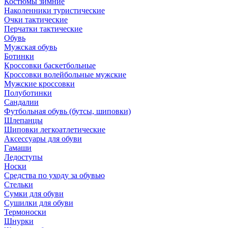
Костюмы зимние
Наколенники туристические
Очки тактические
Перчатки тактические
Обувь
Мужская обувь
Ботинки
Кроссовки баскетбольные
Кроссовки волейбольные мужские
Мужские кроссовки
Полуботинки
Сандалии
Футбольная обувь (бутсы, шиповки)
Шлепанцы
Шиповки легкоатлетические
Аксессуары для обуви
Гамаши
Ледоступы
Носки
Средства по уходу за обувью
Стельки
Сумки для обуви
Сушилки для обуви
Термоноски
Шнурки