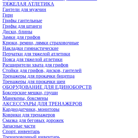
ТЯЖЕЛАЯ АТЛЕТИКА
Гантели для мужчин
Гири
Грифы гантельные
Грифы для штанги
Диски, блины
Замки для грифов
Крюки, ремни, лямки страховочные
Накладки гимнастические
Перчатки для тяжелой атлетики
Пояса для тяжелой атлетики
Расширители хвата для грифов
Стойки для грифов, дисков, гантелей
Тренажеры для прокачки бицепца
Тренажеры для прокачки шеи
ОБОРУДОВАНИЕ ДЛЯ ЕДИНОБОРСТВ
Боксерские мешки, груши
Манекены, боксмены
АКСЕССУАРЫ ДЛЯ ТРЕНАЖЕРОВ
Кардиодатчики, мониторы
Коврики для тренажеров
Смазка для беговых дорожек
Запасные части
Спорт. инвентарь
Тренировочный инвентарь