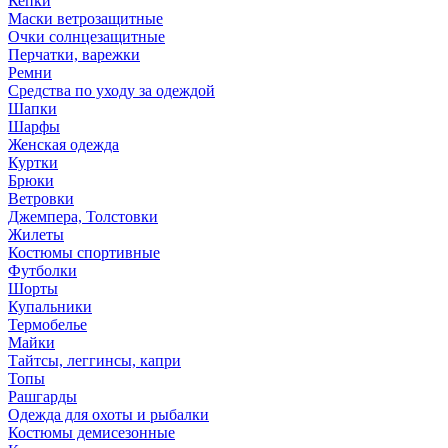
Кепки
Маски ветрозащитные
Очки солнцезащитные
Перчатки, варежки
Ремни
Средства по уходу за одеждой
Шапки
Шарфы
Женская одежда
Куртки
Брюки
Ветровки
Джемпера, Толстовки
Жилеты
Костюмы спортивные
Футболки
Шорты
Купальники
Термобелье
Майки
Тайтсы, леггинсы, капри
Топы
Рашгарды
Одежда для охоты и рыбалки
Костюмы демисезонные