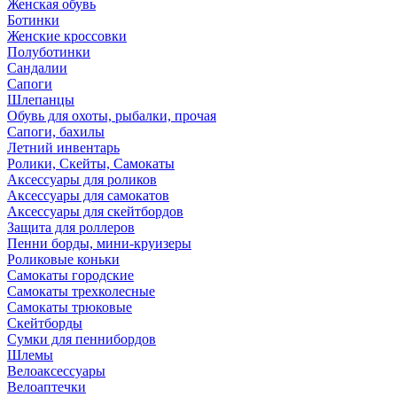
Женская обувь
Ботинки
Женские кроссовки
Полуботинки
Сандалии
Сапоги
Шлепанцы
Обувь для охоты, рыбалки, прочая
Сапоги, бахилы
Летний инвентарь
Ролики, Скейты, Самокаты
Аксессуары для роликов
Аксессуары для самокатов
Аксессуары для скейтбордов
Защита для роллеров
Пенни борды, мини-круизеры
Роликовые коньки
Самокаты городские
Самокаты трехколесные
Самокаты трюковые
Скейтборды
Сумки для пеннибордов
Шлемы
Велоаксессуары
Велоаптечки