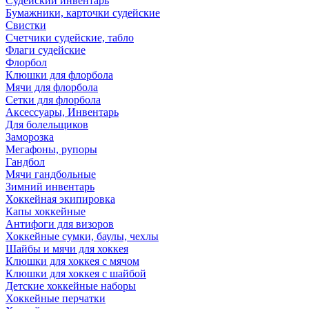
Судейский инвентарь
Бумажники, карточки судейские
Свистки
Счетчики судейские, табло
Флаги судейские
Флорбол
Клюшки для флорбола
Мячи для флорбола
Сетки для флорбола
Аксессуары, Инвентарь
Для болельщиков
Заморозка
Мегафоны, рупоры
Гандбол
Мячи гандбольные
Зимний инвентарь
Хоккейная экипировка
Капы хоккейные
Антифоги для визоров
Хоккейные сумки, баулы, чехлы
Шайбы и мячи для хоккея
Клюшки для хоккея с мячом
Клюшки для хоккея с шайбой
Детские хоккейные наборы
Хоккейные перчатки