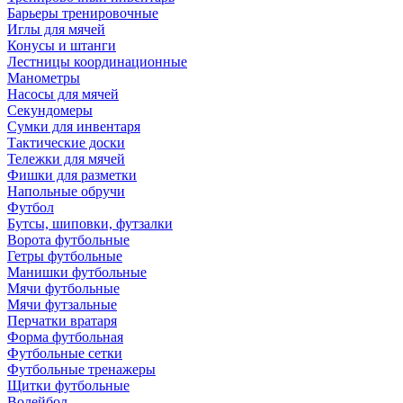
Барьеры тренировочные
Иглы для мячей
Конусы и штанги
Лестницы координационные
Манометры
Насосы для мячей
Секундомеры
Сумки для инвентаря
Тактические доски
Тележки для мячей
Фишки для разметки
Напольные обручи
Футбол
Бутсы, шиповки, футзалки
Ворота футбольные
Гетры футбольные
Манишки футбольные
Мячи футбольные
Мячи футзальные
Перчатки вратаря
Форма футбольная
Футбольные сетки
Футбольные тренажеры
Щитки футбольные
Волейбол