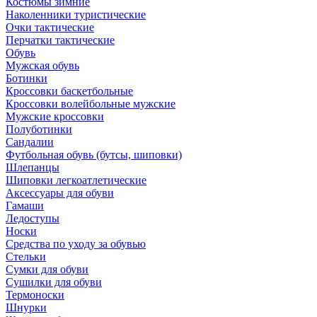
Костюмы зимние
Наколенники туристические
Очки тактические
Перчатки тактические
Обувь
Мужская обувь
Ботинки
Кроссовки баскетбольные
Кроссовки волейбольные мужские
Мужские кроссовки
Полуботинки
Сандалии
Футбольная обувь (бутсы, шиповки)
Шлепанцы
Шиповки легкоатлетические
Аксессуары для обуви
Гамаши
Ледоступы
Носки
Средства по уходу за обувью
Стельки
Сумки для обуви
Сушилки для обуви
Термоноски
Шнурки