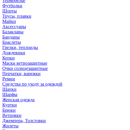
Термобелье
Футболки
Шорты
Трусы, плавки
Майки
Аксессуары
Балаклавы
Банданы
Браслеты
Грелки, теплоиды
Дождевики
Кепки
Маски ветрозащитные
Очки солнцезащитные
Перчатки, варежки
Ремни
Средства по уходу за одеждой
Шапки
Шарфы
Женская одежда
Куртки
Брюки
Ветровки
Джемпера, Толстовки
Жилеты