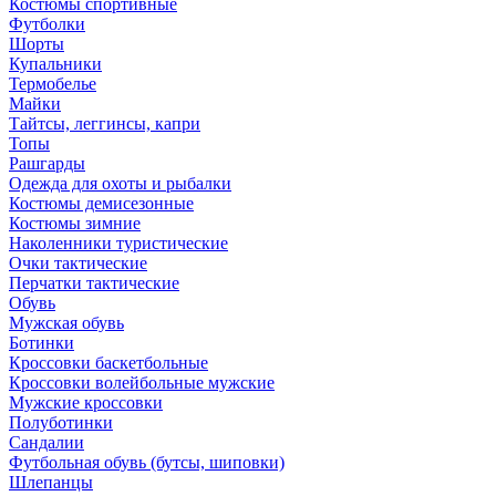
Костюмы спортивные
Футболки
Шорты
Купальники
Термобелье
Майки
Тайтсы, леггинсы, капри
Топы
Рашгарды
Одежда для охоты и рыбалки
Костюмы демисезонные
Костюмы зимние
Наколенники туристические
Очки тактические
Перчатки тактические
Обувь
Мужская обувь
Ботинки
Кроссовки баскетбольные
Кроссовки волейбольные мужские
Мужские кроссовки
Полуботинки
Сандалии
Футбольная обувь (бутсы, шиповки)
Шлепанцы