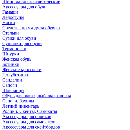
Шиповки легкоатлетические
Аксессуары для обуви
Гамаши
Ледоступы
Носки
Средства по уходу за обувью
Стельки
Сумки для обуви
Сушилки для обуви
Термоноски
Шнурки
Женская обувь
Ботинки
Женские кроссовки
Полуботинки
Сандалии
Сапоги
Шлепанцы
Обувь для охоты, рыбалки, прочая
Сапоги, бахилы
Летний инвентарь
Ролики, Скейты, Самокаты
Аксессуары для роликов
Аксессуары для самокатов
Аксессуары для скейтбордов