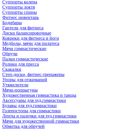
Суппорты колена
Суппорты локтя
Суппорты спины
Фитнес инвентарь
Бодибары
Гантели для фитнеса
Диски балансировочные
Коврики для фитнеса и йоги
Медболы, мячи для пилатеса
Мячи гимнастические
Обручи
Палки гимнастические
Ролики для пресса
Скакалки
Степ-доски, фитнес-тренажеры
Упоры для отжиманий
Утяжелители
Мячи-попрыгуны
Художественная гимнастика и танцы
Аксессуары для худ.гимнастики
Булавы для худ.гимнастики
Голеностопы для гимнастики
Ленты и палочки для худ.гимнастики
Мячи для художественной гимнастики
Обмотка для обручей