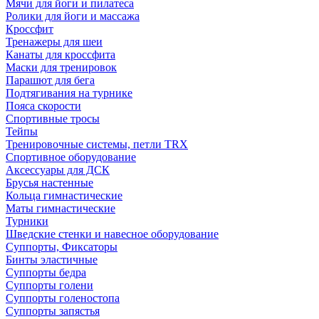
Мячи для йоги и пилатеса
Ролики для йоги и массажа
Кроссфит
Тренажеры для шеи
Канаты для кроссфита
Маски для тренировок
Парашют для бега
Подтягивания на турнике
Пояса скорости
Спортивные тросы
Тейпы
Тренировочные системы, петли TRX
Спортивное оборудование
Аксессуары для ДСК
Брусья настенные
Кольца гимнастические
Маты гимнастические
Турники
Шведские стенки и навесное оборудование
Суппорты, Фиксаторы
Бинты эластичные
Суппорты бедра
Суппорты голени
Суппорты голеностопа
Суппорты запястья