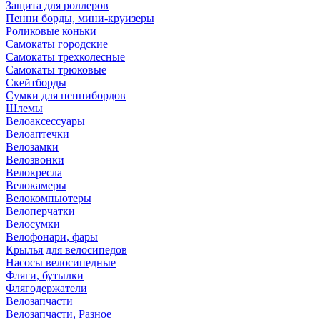
Защита для роллеров
Пенни борды, мини-круизеры
Роликовые коньки
Самокаты городские
Самокаты трехколесные
Самокаты трюковые
Скейтборды
Сумки для пеннибордов
Шлемы
Велоаксессуары
Велоаптечки
Велозамки
Велозвонки
Велокресла
Велокамеры
Велокомпьютеры
Велоперчатки
Велосумки
Велофонари, фары
Крылья для велосипедов
Насосы велосипедные
Фляги, бутылки
Флягодержатели
Велозапчасти
Велозапчасти, Разное