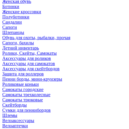
Женская обувь
Ботинки
Женские кроссовки
Полуботинки
Сандалии
Сапоги
Шлепанцы
Обувь для охоты, рыбалки, прочая
Сапоги, бахилы
Летний инвентарь
Ролики, Скейты, Самокаты
Аксессуары для роликов
Аксессуары для самокатов
Аксессуары для скейтбордов
Защита для роллеров
Пенни борды, мини-круизеры
Роликовые коньки
Самокаты городские
Самокаты трехколесные
Самокаты трюковые
Скейтборды
Сумки для пеннибордов
Шлемы
Велоаксессуары
Велоаптечки