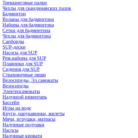
Треккинговые палки
Чехлы для скандинавских палок
Бадминтон
Воланы для бадминтона
Наборы для бадминтона
Сетки для бадминтона
Чехлы для бадминтона
Сапборды
SUP-доски
Насосы для SUP
Рем.наборы для SUP
Плавники для SUP
Сидения для SUP
Страховочные лиши
Велосипеды, Эл.самокаты
Велосипеды
Электросамокаты
Надувной инвентарь
Бассейн
Игры на воде
Круги, нарукавники, жилеты
Мячи, игрушки, матрасы
Надувные подушки
Насосы
Надувные кровати