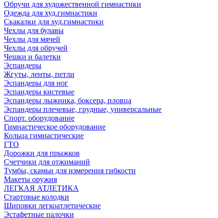
Обручи для художественной гимнастики
Одежда для худ.гимнастики
Скакалки для худ.гимнастики
Чехлы для булавы
Чехлы для мячей
Чехлы для обручей
Чешки и балетки
Эспандеры
Жгуты, ленты, петли
Эспандеры для ног
Эспандеры кистевые
Эспандеры лыжника, боксера, пловца
Эспандеры плечевые, грудные, универсальные
Спорт. оборудование
Гимнастическое оборудование
Кольца гимнастические
ГТО
Дорожки для прыжков
Счетчики для отжиманий
Тумбы, скамьи для измерения гибкости
Макеты оружия
ЛЕГКАЯ АТЛЕТИКА
Стартовые колодки
Шиповки легкоатлетические
Эстафетные палочки