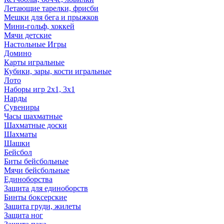
Летающие тарелки, фрисби
Мешки для бега и прыжков
Мини-гольф, хоккей
Мячи детские
Настольные Игры
Домино
Карты игральные
Кубики, зары, кости игральные
Лото
Наборы игр 2х1, 3х1
Нарды
Сувениры
Часы шахматные
Шахматные доски
Шахматы
Шашки
Бейсбол
Биты бейсбольные
Мячи бейсбольные
Единоборства
Защита для единоборств
Бинты боксерские
Защита груди, жилеты
Защита ног