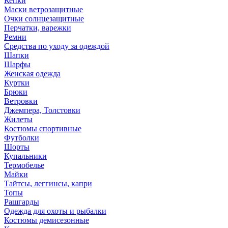
Кепки
Маски ветрозащитные
Очки солнцезащитные
Перчатки, варежки
Ремни
Средства по уходу за одеждой
Шапки
Шарфы
Женская одежда
Куртки
Брюки
Ветровки
Джемпера, Толстовки
Жилеты
Костюмы спортивные
Футболки
Шорты
Купальники
Термобелье
Майки
Тайтсы, леггинсы, капри
Топы
Рашгарды
Одежда для охоты и рыбалки
Костюмы демисезонные