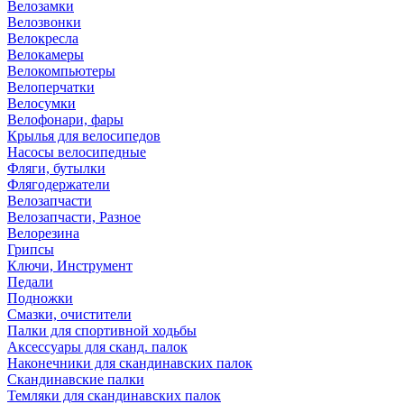
Велозамки
Велозвонки
Велокресла
Велокамеры
Велокомпьютеры
Велоперчатки
Велосумки
Велофонари, фары
Крылья для велосипедов
Насосы велосипедные
Фляги, бутылки
Флягодержатели
Велозапчасти
Велозапчасти, Разное
Велорезина
Грипсы
Ключи, Инструмент
Педали
Подножки
Смазки, очистители
Палки для спортивной ходьбы
Аксессуары для сканд. палок
Наконечники для скандинавских палок
Скандинавские палки
Темляки для скандинавских палок