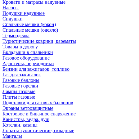
Кровати и матрасы надувные
Насосы
Подушки надувные
Сидушки
Спальные мешки (кокон)
Спальные мешки (одеяло)
Термоодеяла
Туристические коврики, карематы
Товары в дорогу
Вкладыши в спальники
Газовое оборудование
Адаптеры, переходники
Бензин для зажигалок, топливо
Газ для зажигалок
Газовые баллоны
Газовые горелки
Лампы газовые
Плиты газовые
Подставки для газовых баллонов
Экраны ветрозащитные
Костровое и бивачное снаряжение
Канистры, ведра, душ
Котелки, казаны
Лопаты туристические, складные
Мангалы