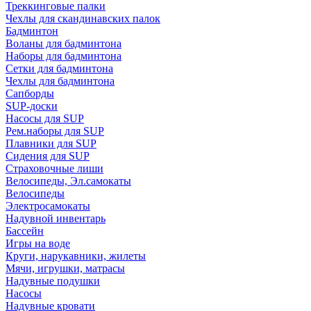
Треккинговые палки
Чехлы для скандинавских палок
Бадминтон
Воланы для бадминтона
Наборы для бадминтона
Сетки для бадминтона
Чехлы для бадминтона
Сапборды
SUP-доски
Насосы для SUP
Рем.наборы для SUP
Плавники для SUP
Сидения для SUP
Страховочные лиши
Велосипеды, Эл.самокаты
Велосипеды
Электросамокаты
Надувной инвентарь
Бассейн
Игры на воде
Круги, нарукавники, жилеты
Мячи, игрушки, матрасы
Надувные подушки
Насосы
Надувные кровати