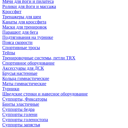
Мячи для йоги и пилатеса
Ролики для йоги и массажа
Кроссфит
Тренажеры для шеи
Канаты для кроссфита
Маски для тренировок
Парашют для бега
Подтягивания на турнике
Пояса скорости
Спортивные тросы
Тейпы
Тренировочные системы, петли TRX
Спортивное оборудование
Аксессуары для ДСК
Брусья настенные
Кольца гимнастические
Маты гимнастические
Турники
Шведские стенки и навесное оборудование
Суппорты, Фиксаторы
Бинты эластичные
Суппорты бедра
Суппорты голени
Суппорты голеностопа
Суппорты запястья