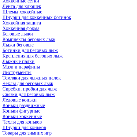
Хоккейные сетки
Лента для клюшек
Шлемы хоккейные
Шнурки для хоккейных ботинок
Хоккейная защита
Хоккейная форма
Беговые лыжи
Комплекты беговых лыж
Лыжи беговые
Ботинки для беговых лыж
Крепления для беговых лыж
Лыжные палки
Мази и парафины
Инструменты
Темляки для лыжных палок
Чехлы для беговых лыж
Скребки, пробки для лыж
Связки для беговых лыж
Ледовые коньки
Коньки раздвижные
Коньки фигурные
Коньки хоккейные
Чехлы для коньков
Шнурки для коньков
Товары для зимних игр