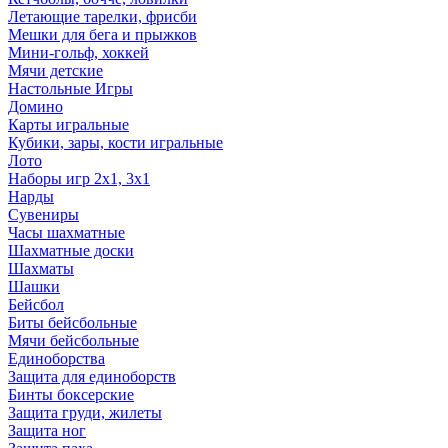
Летающие тарелки, фрисби
Мешки для бега и прыжков
Мини-гольф, хоккей
Мячи детские
Настольные Игры
Домино
Карты игральные
Кубики, зары, кости игральные
Лото
Наборы игр 2х1, 3х1
Нарды
Сувениры
Часы шахматные
Шахматные доски
Шахматы
Шашки
Бейсбол
Биты бейсбольные
Мячи бейсбольные
Единоборства
Защита для единоборств
Бинты боксерские
Защита груди, жилеты
Защита ног