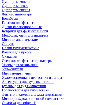
Суппорты колена
Суппорты локтя
Суппорты спины
Фитнес инвентарь
Бодибары
Гантели для фитнеса
Диски балансировочные
Коврики для фитнеса и йоги
Медболы, мячи для пилатеса
Мячи гимнастические
Обручи
Палки гимнастические
Ролики для пресса
Скакалки
Степ-доски, фитнес-тренажеры
Упоры для отжиманий
Утяжелители
Мячи-попрыгуны
Художественная гимнастика и танцы
Аксессуары для худ.гимнастики
Булавы для худ.гимнастики
Голеностопы для гимнастики
Ленты и палочки для худ.гимнастики
Мячи для художественной гимнастики
Обмотка для обручей