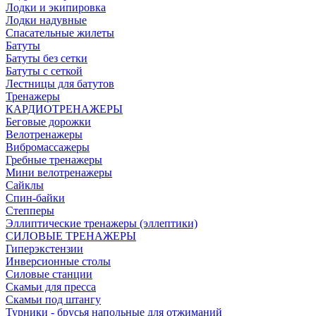
Лодки и экипировка
Лодки надувные
Спасательные жилеты
Батуты
Батуты без сетки
Батуты с сеткой
Лестницы для батутов
Тренажеры
КАРДИОТРЕНАЖЕРЫ
Беговые дорожки
Велотренажеры
Вибромассажеры
Гребные тренажеры
Мини велотренажеры
Сайклы
Спин-байки
Степперы
Эллиптические тренажеры (эллептики)
СИЛОВЫЕ ТРЕНАЖЕРЫ
Гиперэкстензии
Инверсионные столы
Силовые станции
Скамьи для пресса
Скамьи под штангу
Турники - брусья напольные для отжиманий