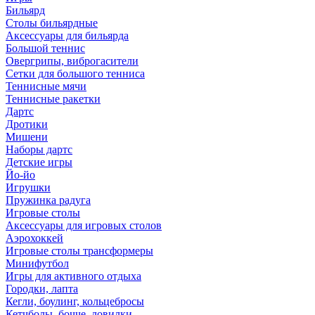
Бильярд
Столы бильярдные
Аксессуары для бильярда
Большой теннис
Овергрипы, виброгасители
Сетки для большого тенниса
Теннисные мячи
Теннисные ракетки
Дартс
Дротики
Мишени
Наборы дартс
Детские игры
Йо-йо
Игрушки
Пружинка радуга
Игровые столы
Аксессуары для игровых столов
Аэрохоккей
Игровые столы трансформеры
Минифутбол
Игры для активного отдыха
Городки, лапта
Кегли, боулинг, кольцебросы
Кетчболы, бочче, ловилки