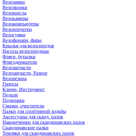
Велозамки
Велозвонки
Велокресла
Велокамеры
Велокомпьютеры
Велоперчатки
Велосумки
Велофонари, фары
Крылья для велосипедов
Насосы велосипедные
Фляги, бутылки
Флягодержатели
Велозапчасти
Велозапчасти, Разное
Велорезина
Грипсы
Ключи, Инструмент
Педали
Подножки
Смазки, очистители
Палки для спортивной ходьбы
Аксессуары для сканд. палок
Наконечники для скандинавских палок
Скандинавские палки
Темляки для скандинавских палок