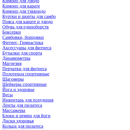
Кимоно для дзюдо
Кимоно для карате
Кимоно для тэквондо
Куртки и шорты для самбо
Пояса для карате и дзюдо
Обувь для единоборств
Боксерки
Самбовки, борцовки
Фитнес, Гимнастика
Аксессуары для фитнеса
Бутылки для спорта
Динамометры
Магнезия
Перчатки для фитнеса
Полотенца спортивные
Шагомеры
Шейкеры спортивные
Йога и здоровье
Весы
Инвентарь для похудения
Ленты для пилатеса
Массажеры
Блоки и ремни для йоги
Диски здоровья
Кольца для пилатеса