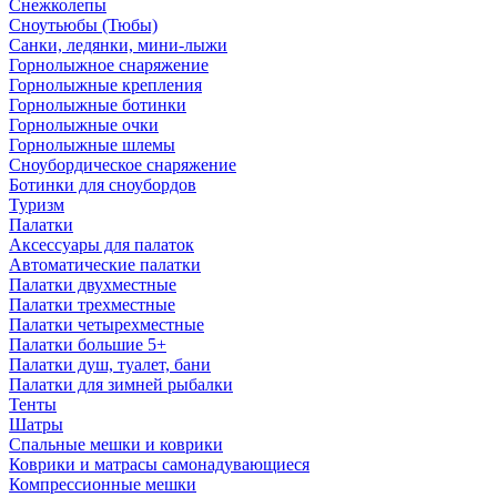
Снежколепы
Сноутьюбы (Тюбы)
Санки, ледянки, мини-лыжи
Горнолыжное снаряжение
Горнолыжные крепления
Горнолыжные ботинки
Горнолыжные очки
Горнолыжные шлемы
Сноубордическое снаряжение
Ботинки для сноубордов
Туризм
Палатки
Аксессуары для палаток
Автоматические палатки
Палатки двухместные
Палатки трехместные
Палатки четырехместные
Палатки большие 5+
Палатки душ, туалет, бани
Палатки для зимней рыбалки
Тенты
Шатры
Спальные мешки и коврики
Коврики и матрасы самонадувающиеся
Компрессионные мешки