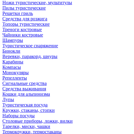
Ножи туристические, мультитулы
Пилы туристические
Решетки гриль
Средства для розжига
Топоры туристические
Треноги костровые
Чайники костровые
Шампуры
Туристическое снаряжение
Бинокли
Веревки, паракорд, шнуры
Карабины
Компасы
Монокуляры
Репелленты
Сигнальные средства
Средства выживания
Кошки для альпинизма
Лупы
Туристическая посуда
Кружки, стаканы, стопки
Наборы посуды
Столовые приборы, ложки, вилки
Тарелки, миски, чашки
Термокружки, термостаканы