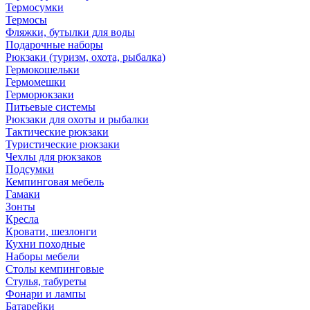
Термосумки
Термосы
Фляжки, бутылки для воды
Подарочные наборы
Рюкзаки (туризм, охота, рыбалка)
Гермокошельки
Гермомешки
Герморюкзаки
Питьевые системы
Рюкзаки для охоты и рыбалки
Тактические рюкзаки
Туристические рюкзаки
Чехлы для рюкзаков
Подсумки
Кемпинговая мебель
Гамаки
Зонты
Кресла
Кровати, шезлонги
Кухни походные
Наборы мебели
Столы кемпинговые
Стулья, табуреты
Фонари и лампы
Батарейки