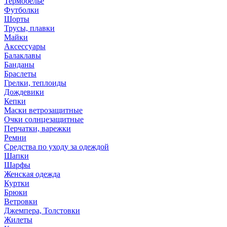
Термобелье
Футболки
Шорты
Трусы, плавки
Майки
Аксессуары
Балаклавы
Банданы
Браслеты
Грелки, теплоиды
Дождевики
Кепки
Маски ветрозащитные
Очки солнцезащитные
Перчатки, варежки
Ремни
Средства по уходу за одеждой
Шапки
Шарфы
Женская одежда
Куртки
Брюки
Ветровки
Джемпера, Толстовки
Жилеты