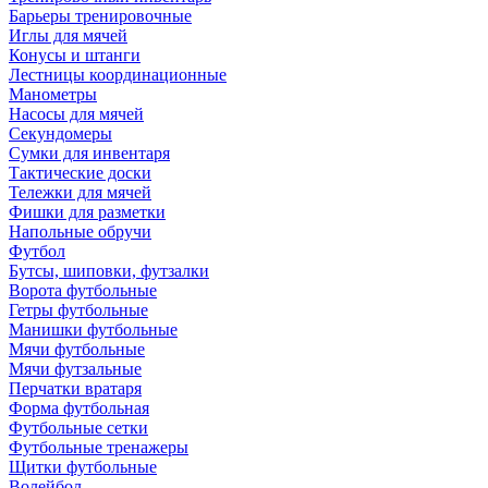
Барьеры тренировочные
Иглы для мячей
Конусы и штанги
Лестницы координационные
Манометры
Насосы для мячей
Секундомеры
Сумки для инвентаря
Тактические доски
Тележки для мячей
Фишки для разметки
Напольные обручи
Футбол
Бутсы, шиповки, футзалки
Ворота футбольные
Гетры футбольные
Манишки футбольные
Мячи футбольные
Мячи футзальные
Перчатки вратаря
Форма футбольная
Футбольные сетки
Футбольные тренажеры
Щитки футбольные
Волейбол