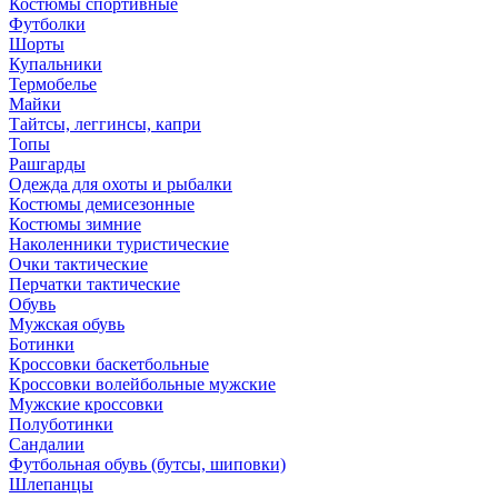
Костюмы спортивные
Футболки
Шорты
Купальники
Термобелье
Майки
Тайтсы, леггинсы, капри
Топы
Рашгарды
Одежда для охоты и рыбалки
Костюмы демисезонные
Костюмы зимние
Наколенники туристические
Очки тактические
Перчатки тактические
Обувь
Мужская обувь
Ботинки
Кроссовки баскетбольные
Кроссовки волейбольные мужские
Мужские кроссовки
Полуботинки
Сандалии
Футбольная обувь (бутсы, шиповки)
Шлепанцы