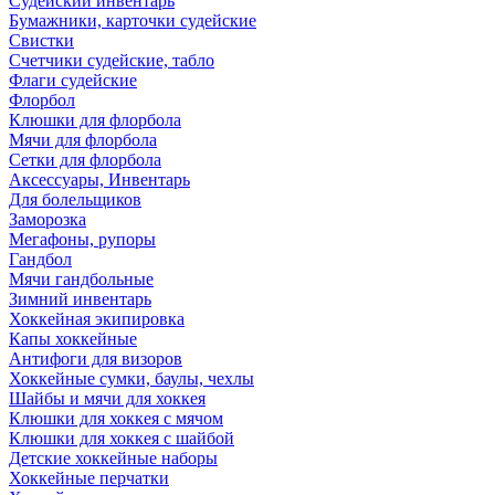
Судейский инвентарь
Бумажники, карточки судейские
Свистки
Счетчики судейские, табло
Флаги судейские
Флорбол
Клюшки для флорбола
Мячи для флорбола
Сетки для флорбола
Аксессуары, Инвентарь
Для болельщиков
Заморозка
Мегафоны, рупоры
Гандбол
Мячи гандбольные
Зимний инвентарь
Хоккейная экипировка
Капы хоккейные
Антифоги для визоров
Хоккейные сумки, баулы, чехлы
Шайбы и мячи для хоккея
Клюшки для хоккея с мячом
Клюшки для хоккея с шайбой
Детские хоккейные наборы
Хоккейные перчатки