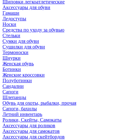
Шиповки легкоатлетические
Аксессуары для обуви
Гамаши
Ледоступы
Носки
Средства по уходу за обувью
Стельки
Сумки для обуви
Сушилки для обуви
Термоноски
Шнурки
Женская обувь
Ботинки
Женские кроссовки
Полуботинки
Сандалии
Сапоги
Шлепанцы
Обувь для охоты, рыбалки, прочая
Сапоги, бахилы
Летний инвентарь
Ролики, Скейты, Самокаты
Аксессуары для роликов
Аксессуары для самокатов
Аксессуары для скейтбордов