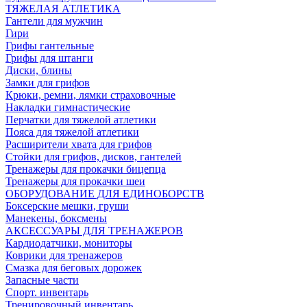
ТЯЖЕЛАЯ АТЛЕТИКА
Гантели для мужчин
Гири
Грифы гантельные
Грифы для штанги
Диски, блины
Замки для грифов
Крюки, ремни, лямки страховочные
Накладки гимнастические
Перчатки для тяжелой атлетики
Пояса для тяжелой атлетики
Расширители хвата для грифов
Стойки для грифов, дисков, гантелей
Тренажеры для прокачки бицепца
Тренажеры для прокачки шеи
ОБОРУДОВАНИЕ ДЛЯ ЕДИНОБОРСТВ
Боксерские мешки, груши
Манекены, боксмены
АКСЕССУАРЫ ДЛЯ ТРЕНАЖЕРОВ
Кардиодатчики, мониторы
Коврики для тренажеров
Смазка для беговых дорожек
Запасные части
Спорт. инвентарь
Тренировочный инвентарь