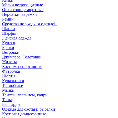
Кепки
Маски ветрозащитные
Очки солнцезащитные
Перчатки, варежки
Ремни
Средства по уходу за одеждой
Шапки
Шарфы
Женская одежда
Куртки
Брюки
Ветровки
Джемпера, Толстовки
Жилеты
Костюмы спортивные
Футболки
Шорты
Купальники
Термобелье
Майки
Тайтсы, леггинсы, капри
Топы
Рашгарды
Одежда для охоты и рыбалки
Костюмы демисезонные