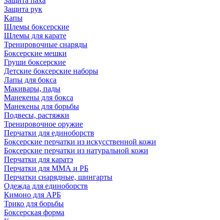
Защита паха
Защита рук
Капы
Шлемы боксерские
Шлемы для карате
Тренировочные снаряды
Боксерские мешки
Груши боксерские
Детские боксерские наборы
Лапы для бокса
Макивары, пады
Манекены для бокса
Манекены для борьбы
Подвесы, растяжки
Тренировочное оружие
Перчатки для единоборств
Боксерские перчатки из искусственной кожи
Боксерские перчатки из натуральной кожи
Перчатки для каратэ
Перчатки для ММА и РБ
Перчатки снарядные, шингарты
Одежда для единоборств
Кимоно для АРБ
Трико для борьбы
Боксерская форма