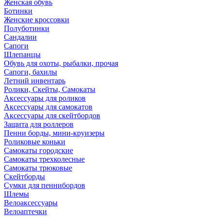
Женская обувь
Ботинки
Женские кроссовки
Полуботинки
Сандалии
Сапоги
Шлепанцы
Обувь для охоты, рыбалки, прочая
Сапоги, бахилы
Летний инвентарь
Ролики, Скейты, Самокаты
Аксессуары для роликов
Аксессуары для самокатов
Аксессуары для скейтбордов
Защита для роллеров
Пенни борды, мини-круизеры
Роликовые коньки
Самокаты городские
Самокаты трехколесные
Самокаты трюковые
Скейтборды
Сумки для пеннибордов
Шлемы
Велоаксессуары
Велоаптечки