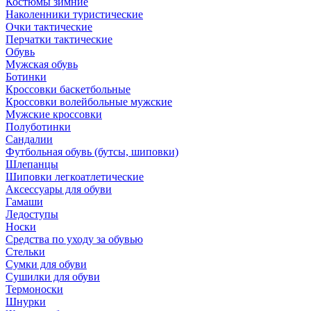
Костюмы зимние
Наколенники туристические
Очки тактические
Перчатки тактические
Обувь
Мужская обувь
Ботинки
Кроссовки баскетбольные
Кроссовки волейбольные мужские
Мужские кроссовки
Полуботинки
Сандалии
Футбольная обувь (бутсы, шиповки)
Шлепанцы
Шиповки легкоатлетические
Аксессуары для обуви
Гамаши
Ледоступы
Носки
Средства по уходу за обувью
Стельки
Сумки для обуви
Сушилки для обуви
Термоноски
Шнурки