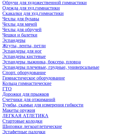
Обручи для художественной гимнастики
Одежда для худ.гимнастики
Скакалки для худ.гимнастики
Чехлы для булавы
Чехлы для мячей
Чехлы для обручей
Чешки и балетки
Эспандеры
Жгуты, ленты, петли
Эспандеры для ног
Эспандеры кистевые
Эспандеры лыжника, боксера, пловца
Эспандеры плечевые, грудные, универсальные
Спорт. оборудование
Гимнастическое оборудование
Кольца гимнастические
ГТО
Дорожки для прыжков
Счетчики для отжиманий
Тумбы, скамьи для измерения гибкости
Макеты оружия
ЛЕГКАЯ АТЛЕТИКА
Стартовые колодки
Шиповки легкоатлетические
Эстафетные палочки