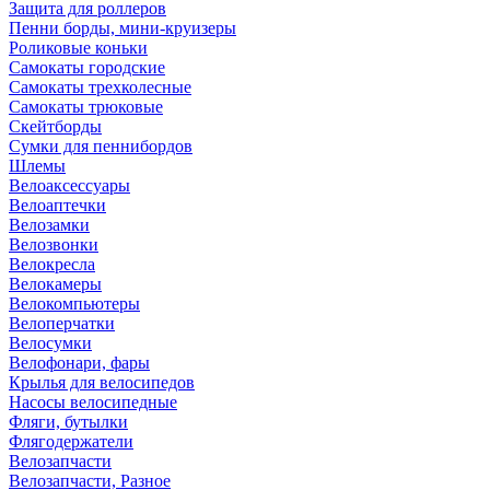
Защита для роллеров
Пенни борды, мини-круизеры
Роликовые коньки
Самокаты городские
Самокаты трехколесные
Самокаты трюковые
Скейтборды
Сумки для пеннибордов
Шлемы
Велоаксессуары
Велоаптечки
Велозамки
Велозвонки
Велокресла
Велокамеры
Велокомпьютеры
Велоперчатки
Велосумки
Велофонари, фары
Крылья для велосипедов
Насосы велосипедные
Фляги, бутылки
Флягодержатели
Велозапчасти
Велозапчасти, Разное