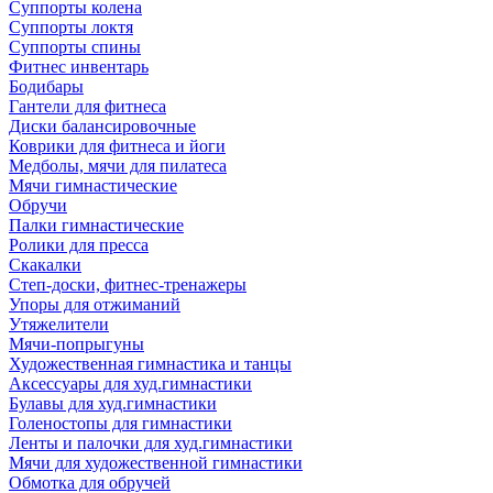
Суппорты колена
Суппорты локтя
Суппорты спины
Фитнес инвентарь
Бодибары
Гантели для фитнеса
Диски балансировочные
Коврики для фитнеса и йоги
Медболы, мячи для пилатеса
Мячи гимнастические
Обручи
Палки гимнастические
Ролики для пресса
Скакалки
Степ-доски, фитнес-тренажеры
Упоры для отжиманий
Утяжелители
Мячи-попрыгуны
Художественная гимнастика и танцы
Аксессуары для худ.гимнастики
Булавы для худ.гимнастики
Голеностопы для гимнастики
Ленты и палочки для худ.гимнастики
Мячи для художественной гимнастики
Обмотка для обручей