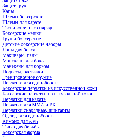
Защита паха
Защита рук
Капы
Шлемы боксерские
Шлемы для карате
Тренировочные снаряды
Боксерские мешки
Груши боксерские
Детские боксерские наборы
Лапы для бокса
Макивары, пады
Манекены для бокса
Манекены для борьбы
Подвесы, растяжки
Тренировочное оружие
Перчатки для единоборств
Боксерские перчатки из искусственной кожи
Боксерские перчатки из натуральной кожи
Перчатки для каратэ
Перчатки для ММА и РБ
Перчатки снарядные, шингарты
Одежда для единоборств
Кимоно для АРБ
Трико для борьбы
Боксерская форма