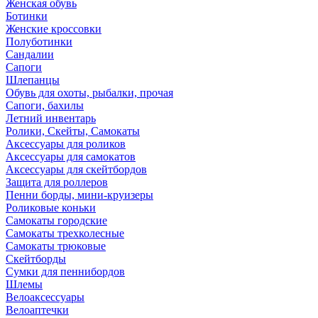
Женская обувь
Ботинки
Женские кроссовки
Полуботинки
Сандалии
Сапоги
Шлепанцы
Обувь для охоты, рыбалки, прочая
Сапоги, бахилы
Летний инвентарь
Ролики, Скейты, Самокаты
Аксессуары для роликов
Аксессуары для самокатов
Аксессуары для скейтбордов
Защита для роллеров
Пенни борды, мини-круизеры
Роликовые коньки
Самокаты городские
Самокаты трехколесные
Самокаты трюковые
Скейтборды
Сумки для пеннибордов
Шлемы
Велоаксессуары
Велоаптечки