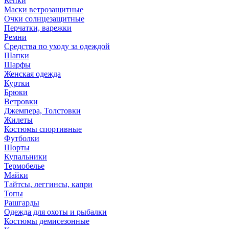
Кепки
Маски ветрозащитные
Очки солнцезащитные
Перчатки, варежки
Ремни
Средства по уходу за одеждой
Шапки
Шарфы
Женская одежда
Куртки
Брюки
Ветровки
Джемпера, Толстовки
Жилеты
Костюмы спортивные
Футболки
Шорты
Купальники
Термобелье
Майки
Тайтсы, леггинсы, капри
Топы
Рашгарды
Одежда для охоты и рыбалки
Костюмы демисезонные