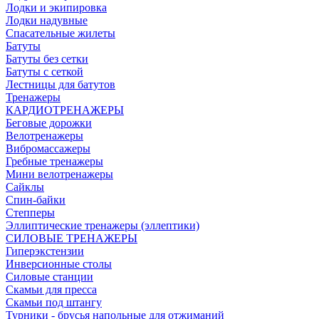
Лодки и экипировка
Лодки надувные
Спасательные жилеты
Батуты
Батуты без сетки
Батуты с сеткой
Лестницы для батутов
Тренажеры
КАРДИОТРЕНАЖЕРЫ
Беговые дорожки
Велотренажеры
Вибромассажеры
Гребные тренажеры
Мини велотренажеры
Сайклы
Спин-байки
Степперы
Эллиптические тренажеры (эллептики)
СИЛОВЫЕ ТРЕНАЖЕРЫ
Гиперэкстензии
Инверсионные столы
Силовые станции
Скамьи для пресса
Скамьи под штангу
Турники - брусья напольные для отжиманий