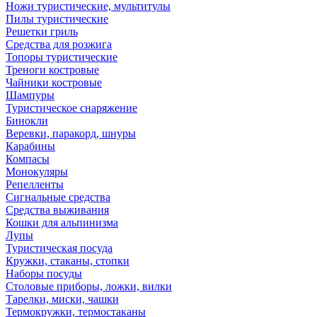
Ножи туристические, мультитулы
Пилы туристические
Решетки гриль
Средства для розжига
Топоры туристические
Треноги костровые
Чайники костровые
Шампуры
Туристическое снаряжение
Бинокли
Веревки, паракорд, шнуры
Карабины
Компасы
Монокуляры
Репелленты
Сигнальные средства
Средства выживания
Кошки для альпинизма
Лупы
Туристическая посуда
Кружки, стаканы, стопки
Наборы посуды
Столовые приборы, ложки, вилки
Тарелки, миски, чашки
Термокружки, термостаканы