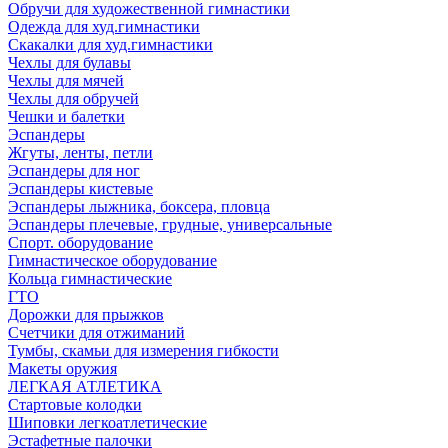
Обручи для художественной гимнастики
Одежда для худ.гимнастики
Скакалки для худ.гимнастики
Чехлы для булавы
Чехлы для мячей
Чехлы для обручей
Чешки и балетки
Эспандеры
Жгуты, ленты, петли
Эспандеры для ног
Эспандеры кистевые
Эспандеры лыжника, боксера, пловца
Эспандеры плечевые, грудные, универсальные
Спорт. оборудование
Гимнастическое оборудование
Кольца гимнастические
ГТО
Дорожки для прыжков
Счетчики для отжиманий
Тумбы, скамьи для измерения гибкости
Макеты оружия
ЛЕГКАЯ АТЛЕТИКА
Стартовые колодки
Шиповки легкоатлетические
Эстафетные палочки