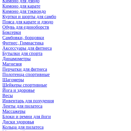
Кимоно для дзюдо
Кимоно для карате
Кимоно для тэквондо
Куртки и шорты для самбо
Пояса для карате и дзюдо
Обувь для единоборств
Боксерки
Самбовки, борцовки
Фитнес, Гимнастика
Аксессуары для фитнеса
Бутылки для спорта
Динамометры
Магнезия
Перчатки для фитнеса
Полотенца спортивные
Шагомеры
Шейкеры спортивные
Йога и здоровье
Весы
Инвентарь для похудения
Ленты для пилатеса
Массажеры
Блоки и ремни для йоги
Диски здоровья
Кольца для пилатеса