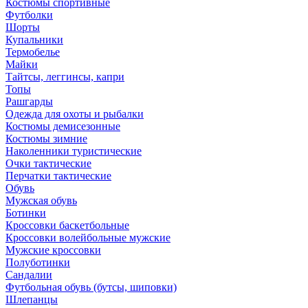
Костюмы спортивные
Футболки
Шорты
Купальники
Термобелье
Майки
Тайтсы, леггинсы, капри
Топы
Рашгарды
Одежда для охоты и рыбалки
Костюмы демисезонные
Костюмы зимние
Наколенники туристические
Очки тактические
Перчатки тактические
Обувь
Мужская обувь
Ботинки
Кроссовки баскетбольные
Кроссовки волейбольные мужские
Мужские кроссовки
Полуботинки
Сандалии
Футбольная обувь (бутсы, шиповки)
Шлепанцы