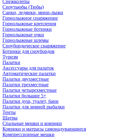
Снежколепы
Сноутьюбы (Тюбы)
Санки, ледянки, мини-лыжи
Горнолыжное снаряжение
Горнолыжные крепления
Горнолыжные ботинки
Горнолыжные очки
Горнолыжные шлемы
Сноубордическое снаряжение
Ботинки для сноубордов
Туризм
Палатки
Аксессуары для палаток
Автоматические палатки
Палатки двухместные
Палатки трехместные
Палатки четырехместные
Палатки большие 5+
Палатки душ, туалет, бани
Палатки для зимней рыбалки
Тенты
Шатры
Спальные мешки и коврики
Коврики и матрасы самонадувающиеся
Компрессионные мешки