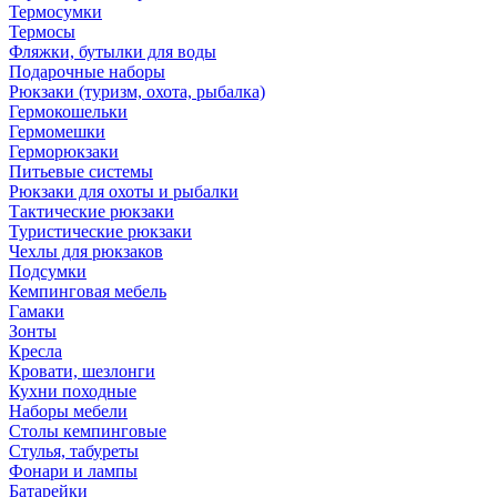
Термосумки
Термосы
Фляжки, бутылки для воды
Подарочные наборы
Рюкзаки (туризм, охота, рыбалка)
Гермокошельки
Гермомешки
Герморюкзаки
Питьевые системы
Рюкзаки для охоты и рыбалки
Тактические рюкзаки
Туристические рюкзаки
Чехлы для рюкзаков
Подсумки
Кемпинговая мебель
Гамаки
Зонты
Кресла
Кровати, шезлонги
Кухни походные
Наборы мебели
Столы кемпинговые
Стулья, табуреты
Фонари и лампы
Батарейки