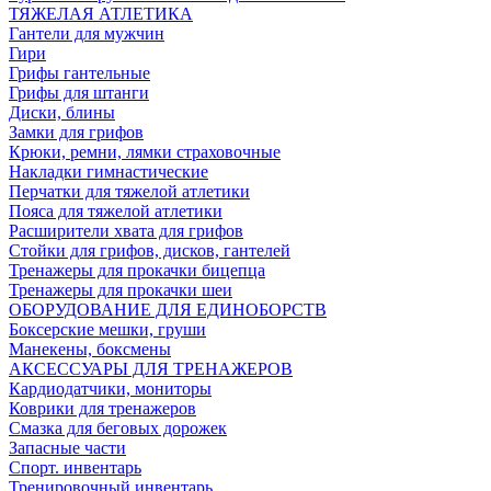
ТЯЖЕЛАЯ АТЛЕТИКА
Гантели для мужчин
Гири
Грифы гантельные
Грифы для штанги
Диски, блины
Замки для грифов
Крюки, ремни, лямки страховочные
Накладки гимнастические
Перчатки для тяжелой атлетики
Пояса для тяжелой атлетики
Расширители хвата для грифов
Стойки для грифов, дисков, гантелей
Тренажеры для прокачки бицепца
Тренажеры для прокачки шеи
ОБОРУДОВАНИЕ ДЛЯ ЕДИНОБОРСТВ
Боксерские мешки, груши
Манекены, боксмены
АКСЕССУАРЫ ДЛЯ ТРЕНАЖЕРОВ
Кардиодатчики, мониторы
Коврики для тренажеров
Смазка для беговых дорожек
Запасные части
Спорт. инвентарь
Тренировочный инвентарь