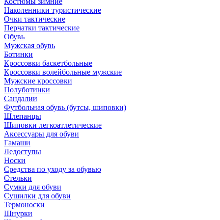
Костюмы зимние
Наколенники туристические
Очки тактические
Перчатки тактические
Обувь
Мужская обувь
Ботинки
Кроссовки баскетбольные
Кроссовки волейбольные мужские
Мужские кроссовки
Полуботинки
Сандалии
Футбольная обувь (бутсы, шиповки)
Шлепанцы
Шиповки легкоатлетические
Аксессуары для обуви
Гамаши
Ледоступы
Носки
Средства по уходу за обувью
Стельки
Сумки для обуви
Сушилки для обуви
Термоноски
Шнурки