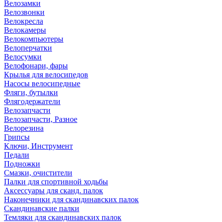
Велозамки
Велозвонки
Велокресла
Велокамеры
Велокомпьютеры
Велоперчатки
Велосумки
Велофонари, фары
Крылья для велосипедов
Насосы велосипедные
Фляги, бутылки
Флягодержатели
Велозапчасти
Велозапчасти, Разное
Велорезина
Грипсы
Ключи, Инструмент
Педали
Подножки
Смазки, очистители
Палки для спортивной ходьбы
Аксессуары для сканд. палок
Наконечники для скандинавских палок
Скандинавские палки
Темляки для скандинавских палок