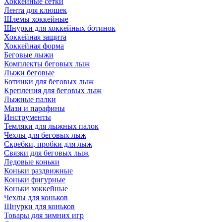
Хоккейные сетки
Лента для клюшек
Шлемы хоккейные
Шнурки для хоккейных ботинок
Хоккейная защита
Хоккейная форма
Беговые лыжи
Комплекты беговых лыж
Лыжи беговые
Ботинки для беговых лыж
Крепления для беговых лыж
Лыжные палки
Мази и парафины
Инструменты
Темляки для лыжных палок
Чехлы для беговых лыж
Скребки, пробки для лыж
Связки для беговых лыж
Ледовые коньки
Коньки раздвижные
Коньки фигурные
Коньки хоккейные
Чехлы для коньков
Шнурки для коньков
Товары для зимних игр