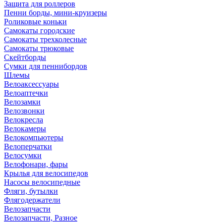
Защита для роллеров
Пенни борды, мини-круизеры
Роликовые коньки
Самокаты городские
Самокаты трехколесные
Самокаты трюковые
Скейтборды
Сумки для пеннибордов
Шлемы
Велоаксессуары
Велоаптечки
Велозамки
Велозвонки
Велокресла
Велокамеры
Велокомпьютеры
Велоперчатки
Велосумки
Велофонари, фары
Крылья для велосипедов
Насосы велосипедные
Фляги, бутылки
Флягодержатели
Велозапчасти
Велозапчасти, Разное