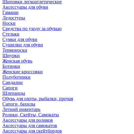
Шиповки легкоатлетические
Аксессуары для обуви
Гамаши
Ледоступы
Носки
Средства по уходу за обувью
Стельки
Сумки для обуви
Сушилки для обуви
Термоноски
Шнурки
Женская обувь
Ботинки
Женские кроссовки
Полуботинки
Сандалии
Сапоги
Шлепанцы
Обувь для охоты, рыбалки, прочая
Сапоги, бахилы
Летний инвентарь
Ролики, Скейты, Самокаты
Аксессуары для роликов
Аксессуары для самокатов
Аксессуары для скейтбордов