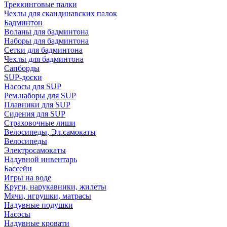
Треккинговые палки
Чехлы для скандинавских палок
Бадминтон
Воланы для бадминтона
Наборы для бадминтона
Сетки для бадминтона
Чехлы для бадминтона
Сапборды
SUP-доски
Насосы для SUP
Рем.наборы для SUP
Плавники для SUP
Сидения для SUP
Страховочные лиши
Велосипеды, Эл.самокаты
Велосипеды
Электросамокаты
Надувной инвентарь
Бассейн
Игры на воде
Круги, нарукавники, жилеты
Мячи, игрушки, матрасы
Надувные подушки
Насосы
Надувные кровати