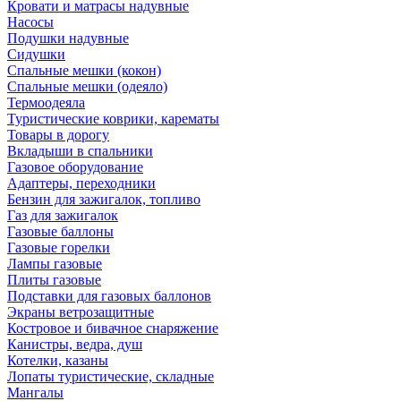
Кровати и матрасы надувные
Насосы
Подушки надувные
Сидушки
Спальные мешки (кокон)
Спальные мешки (одеяло)
Термоодеяла
Туристические коврики, карематы
Товары в дорогу
Вкладыши в спальники
Газовое оборудование
Адаптеры, переходники
Бензин для зажигалок, топливо
Газ для зажигалок
Газовые баллоны
Газовые горелки
Лампы газовые
Плиты газовые
Подставки для газовых баллонов
Экраны ветрозащитные
Костровое и бивачное снаряжение
Канистры, ведра, душ
Котелки, казаны
Лопаты туристические, складные
Мангалы