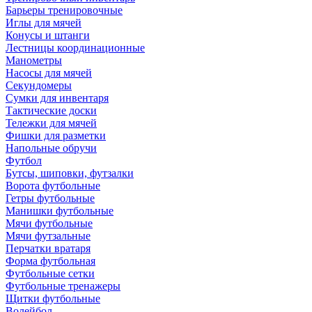
Барьеры тренировочные
Иглы для мячей
Конусы и штанги
Лестницы координационные
Манометры
Насосы для мячей
Секундомеры
Сумки для инвентаря
Тактические доски
Тележки для мячей
Фишки для разметки
Напольные обручи
Футбол
Бутсы, шиповки, футзалки
Ворота футбольные
Гетры футбольные
Манишки футбольные
Мячи футбольные
Мячи футзальные
Перчатки вратаря
Форма футбольная
Футбольные сетки
Футбольные тренажеры
Щитки футбольные
Волейбол