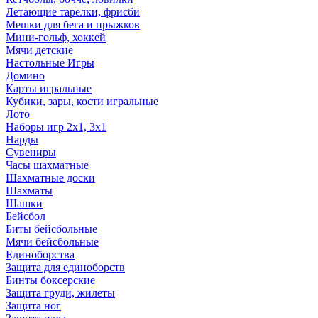
Летающие тарелки, фрисби
Мешки для бега и прыжков
Мини-гольф, хоккей
Мячи детские
Настольные Игры
Домино
Карты игральные
Кубики, зары, кости игральные
Лото
Наборы игр 2х1, 3х1
Нарды
Сувениры
Часы шахматные
Шахматные доски
Шахматы
Шашки
Бейсбол
Биты бейсбольные
Мячи бейсбольные
Единоборства
Защита для единоборств
Бинты боксерские
Защита груди, жилеты
Защита ног