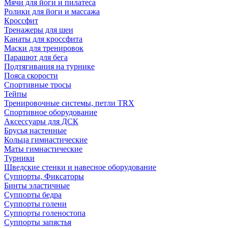
Мячи для йоги и пилатеса
Ролики для йоги и массажа
Кроссфит
Тренажеры для шеи
Канаты для кроссфита
Маски для тренировок
Парашют для бега
Подтягивания на турнике
Пояса скорости
Спортивные тросы
Тейпы
Тренировочные системы, петли TRX
Спортивное оборудование
Аксессуары для ДСК
Брусья настенные
Кольца гимнастические
Маты гимнастические
Турники
Шведские стенки и навесное оборудование
Суппорты, Фиксаторы
Бинты эластичные
Суппорты бедра
Суппорты голени
Суппорты голеностопа
Суппорты запястья