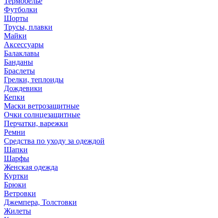
Термобелье
Футболки
Шорты
Трусы, плавки
Майки
Аксессуары
Балаклавы
Банданы
Браслеты
Грелки, теплоиды
Дождевики
Кепки
Маски ветрозащитные
Очки солнцезащитные
Перчатки, варежки
Ремни
Средства по уходу за одеждой
Шапки
Шарфы
Женская одежда
Куртки
Брюки
Ветровки
Джемпера, Толстовки
Жилеты