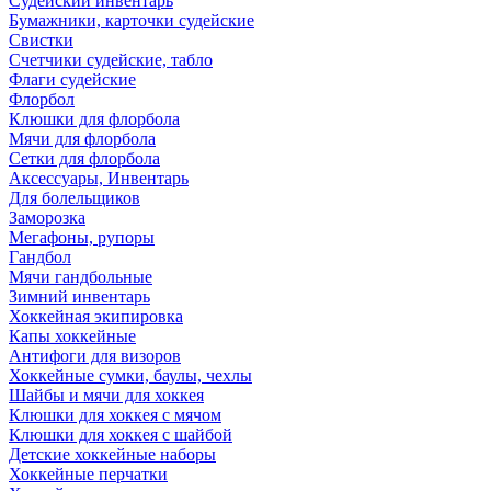
Судейский инвентарь
Бумажники, карточки судейские
Свистки
Счетчики судейские, табло
Флаги судейские
Флорбол
Клюшки для флорбола
Мячи для флорбола
Сетки для флорбола
Аксессуары, Инвентарь
Для болельщиков
Заморозка
Мегафоны, рупоры
Гандбол
Мячи гандбольные
Зимний инвентарь
Хоккейная экипировка
Капы хоккейные
Антифоги для визоров
Хоккейные сумки, баулы, чехлы
Шайбы и мячи для хоккея
Клюшки для хоккея с мячом
Клюшки для хоккея с шайбой
Детские хоккейные наборы
Хоккейные перчатки