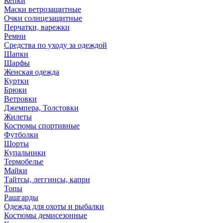
Кепки
Маски ветрозащитные
Очки солнцезащитные
Перчатки, варежки
Ремни
Средства по уходу за одеждой
Шапки
Шарфы
Женская одежда
Куртки
Брюки
Ветровки
Джемпера, Толстовки
Жилеты
Костюмы спортивные
Футболки
Шорты
Купальники
Термобелье
Майки
Тайтсы, леггинсы, капри
Топы
Рашгарды
Одежда для охоты и рыбалки
Костюмы демисезонные