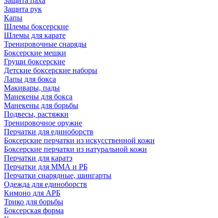
Защита паха
Защита рук
Капы
Шлемы боксерские
Шлемы для карате
Тренировочные снаряды
Боксерские мешки
Груши боксерские
Детские боксерские наборы
Лапы для бокса
Макивары, пады
Манекены для бокса
Манекены для борьбы
Подвесы, растяжки
Тренировочное оружие
Перчатки для единоборств
Боксерские перчатки из искусственной кожи
Боксерские перчатки из натуральной кожи
Перчатки для каратэ
Перчатки для ММА и РБ
Перчатки снарядные, шингарты
Одежда для единоборств
Кимоно для АРБ
Трико для борьбы
Боксерская форма