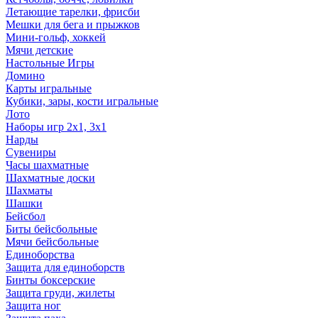
Летающие тарелки, фрисби
Мешки для бега и прыжков
Мини-гольф, хоккей
Мячи детские
Настольные Игры
Домино
Карты игральные
Кубики, зары, кости игральные
Лото
Наборы игр 2х1, 3х1
Нарды
Сувениры
Часы шахматные
Шахматные доски
Шахматы
Шашки
Бейсбол
Биты бейсбольные
Мячи бейсбольные
Единоборства
Защита для единоборств
Бинты боксерские
Защита груди, жилеты
Защита ног