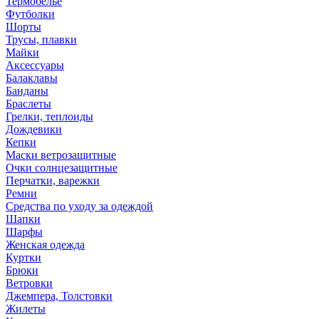
Термобелье
Футболки
Шорты
Трусы, плавки
Майки
Аксессуары
Балаклавы
Банданы
Браслеты
Грелки, теплоиды
Дождевики
Кепки
Маски ветрозащитные
Очки солнцезащитные
Перчатки, варежки
Ремни
Средства по уходу за одеждой
Шапки
Шарфы
Женская одежда
Куртки
Брюки
Ветровки
Джемпера, Толстовки
Жилеты