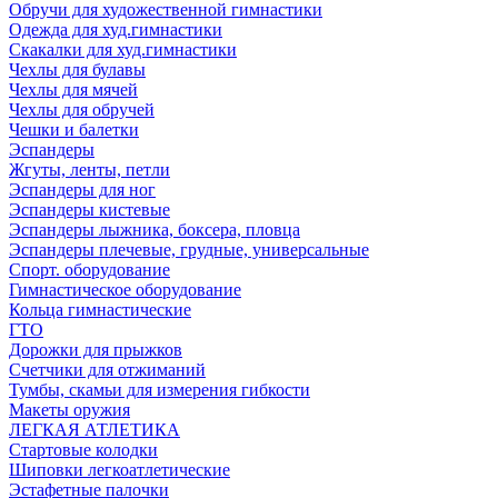
Обручи для художественной гимнастики
Одежда для худ.гимнастики
Скакалки для худ.гимнастики
Чехлы для булавы
Чехлы для мячей
Чехлы для обручей
Чешки и балетки
Эспандеры
Жгуты, ленты, петли
Эспандеры для ног
Эспандеры кистевые
Эспандеры лыжника, боксера, пловца
Эспандеры плечевые, грудные, универсальные
Спорт. оборудование
Гимнастическое оборудование
Кольца гимнастические
ГТО
Дорожки для прыжков
Счетчики для отжиманий
Тумбы, скамьи для измерения гибкости
Макеты оружия
ЛЕГКАЯ АТЛЕТИКА
Стартовые колодки
Шиповки легкоатлетические
Эстафетные палочки