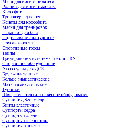
Мячи для йоги и пилатеса
Ролики для йоги и массажа
Кроссфит
Тренажеры для шеи
Канаты для кроссфита
Маски для тренировок
Парашют для бега
Подтягивания на турнике
Пояса скорости
Спортивные тросы
Тейпы
Тренировочные системы, петли TRX
Спортивное оборудование
Аксессуары для ДСК
Брусья настенные
Кольца гимнастические
Маты гимнастические
Турники
Шведские стенки и навесное оборудование
Суппорты, Фиксаторы
Бинты эластичные
Суппорты бедра
Суппорты голени
Суппорты голеностопа
Суппорты запястья