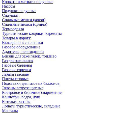
Кровати и матрасы надувные
Насосы
Подушки надувные
Сидушки
Спальные мешки (кокон)
Спальные мешки (одеяло)
Термоодеяла
Туристические коврики, карематы
Товары в дорогу
Вкладыши в спальники
Газовое оборудование
Адаптеры, переходники
Бензин для зажигалок, топливо
Газ для зажигалок
Газовые баллоны
Газовые горелки
Лампы газовые
Плиты газовые
Подставки для газовых баллонов
Экраны ветрозащитные
Костровое и бивачное снаряжение
Канистры, ведра, душ
Котелки, казаны
Лопаты туристические, складные
Мангалы