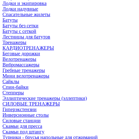
Лодки и экипировка
Лодки надувные
Спасательные жилеты
Батуты
Батуты без сетки
Батуты с сеткой
Лестницы для батутов
Тренажеры
КАРДИОТРЕНАЖЕРЫ
Беговые дорожки
Велотренажеры
Вибромассажеры
Гребные тренажеры
Мини велотренажеры
Сайклы
Спин-байки
Степперы
Эллиптические тренажеры (эллептики)
СИЛОВЫЕ ТРЕНАЖЕРЫ
Гиперэкстензии
Инверсионные столы
Силовые станции
Скамьи для пресса
Скамьи под штангу
Турники - брусья напольные для отжиманий