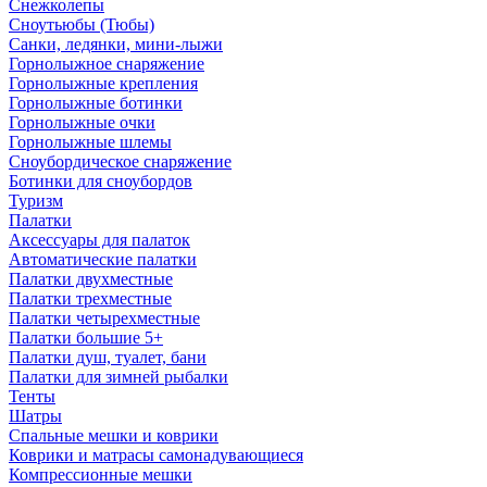
Снежколепы
Сноутьюбы (Тюбы)
Санки, ледянки, мини-лыжи
Горнолыжное снаряжение
Горнолыжные крепления
Горнолыжные ботинки
Горнолыжные очки
Горнолыжные шлемы
Сноубордическое снаряжение
Ботинки для сноубордов
Туризм
Палатки
Аксессуары для палаток
Автоматические палатки
Палатки двухместные
Палатки трехместные
Палатки четырехместные
Палатки большие 5+
Палатки душ, туалет, бани
Палатки для зимней рыбалки
Тенты
Шатры
Спальные мешки и коврики
Коврики и матрасы самонадувающиеся
Компрессионные мешки