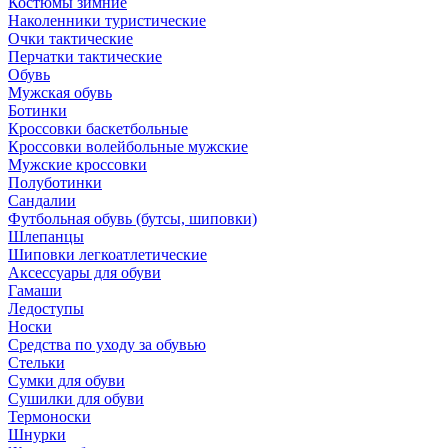
Костюмы зимние
Наколенники туристические
Очки тактические
Перчатки тактические
Обувь
Мужская обувь
Ботинки
Кроссовки баскетбольные
Кроссовки волейбольные мужские
Мужские кроссовки
Полуботинки
Сандалии
Футбольная обувь (бутсы, шиповки)
Шлепанцы
Шиповки легкоатлетические
Аксессуары для обуви
Гамаши
Ледоступы
Носки
Средства по уходу за обувью
Стельки
Сумки для обуви
Сушилки для обуви
Термоноски
Шнурки