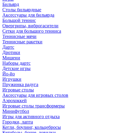
Бильярд
Столы бильярдные
Аксессуары для бильярда
Большой теннис
Овергрипы, виброгасители
Сетки для большого тенниса
Теннисные мячи
Теннисные ракетки
Дартс
Дротики
Мишени
Наборы дартс
Детские игры
Йо-йо
Игрушки
Пружинка радуга
Игровые столы
Аксессуары для игровых столов
Аэрохоккей
Игровые столы трансформеры
Минифутбол
Игры для активного отдыха
Городки, лапта
Кегли, боулинг, кольцебросы
Кетчболы, бочче, ловилки