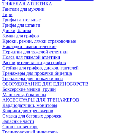
ТЯЖЕЛАЯ АТЛЕТИКА
Гантели для мужчин
Гири
Грифы гантельные
Грифы для штанги
Диски, блины
Замки для грифов
Крюки, ремни, лямки страховочные
Накладки гимнастические
Перчатки для тяжелой атлетики
Пояса для тяжелой атлетики
Расширители хвата для грифов
Стойки для грифов, дисков, гантелей
Тренажеры для прокачки бицепца
Тренажеры для прокачки шеи
ОБОРУДОВАНИЕ ДЛЯ ЕДИНОБОРСТВ
Боксерские мешки, груши
Манекены, боксмены
АКСЕССУАРЫ ДЛЯ ТРЕНАЖЕРОВ
Кардиодатчики, мониторы
Коврики для тренажеров
Смазка для беговых дорожек
Запасные части
Спорт. инвентарь
Тренировочный инвентарь