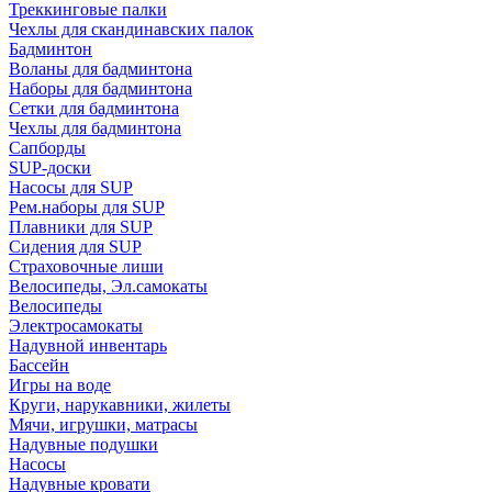
Треккинговые палки
Чехлы для скандинавских палок
Бадминтон
Воланы для бадминтона
Наборы для бадминтона
Сетки для бадминтона
Чехлы для бадминтона
Сапборды
SUP-доски
Насосы для SUP
Рем.наборы для SUP
Плавники для SUP
Сидения для SUP
Страховочные лиши
Велосипеды, Эл.самокаты
Велосипеды
Электросамокаты
Надувной инвентарь
Бассейн
Игры на воде
Круги, нарукавники, жилеты
Мячи, игрушки, матрасы
Надувные подушки
Насосы
Надувные кровати