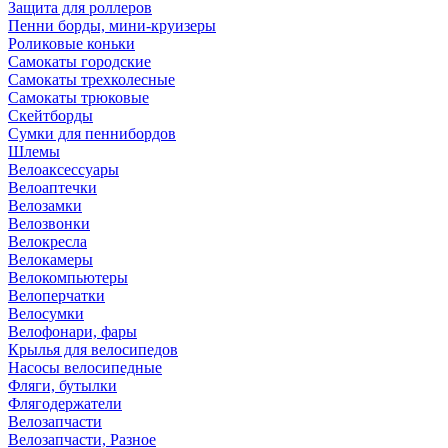
Защита для роллеров
Пенни борды, мини-круизеры
Роликовые коньки
Самокаты городские
Самокаты трехколесные
Самокаты трюковые
Скейтборды
Сумки для пеннибордов
Шлемы
Велоаксессуары
Велоаптечки
Велозамки
Велозвонки
Велокресла
Велокамеры
Велокомпьютеры
Велоперчатки
Велосумки
Велофонари, фары
Крылья для велосипедов
Насосы велосипедные
Фляги, бутылки
Флягодержатели
Велозапчасти
Велозапчасти, Разное