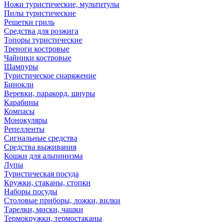
Ножи туристические, мультитулы
Пилы туристические
Решетки гриль
Средства для розжига
Топоры туристические
Треноги костровые
Чайники костровые
Шампуры
Туристическое снаряжение
Бинокли
Веревки, паракорд, шнуры
Карабины
Компасы
Монокуляры
Репелленты
Сигнальные средства
Средства выживания
Кошки для альпинизма
Лупы
Туристическая посуда
Кружки, стаканы, стопки
Наборы посуды
Столовые приборы, ложки, вилки
Тарелки, миски, чашки
Термокружки, термостаканы