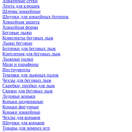
Хоккейные сетки
Лента для клюшек
Шлемы хоккейные
Шнурки для хоккейных ботинок
Хоккейная защита
Хоккейная форма
Беговые лыжи
Комплекты беговых лыж
Лыжи беговые
Ботинки для беговых лыж
Крепления для беговых лыж
Лыжные палки
Мази и парафины
Инструменты
Темляки для лыжных палок
Чехлы для беговых лыж
Скребки, пробки для лыж
Связки для беговых лыж
Ледовые коньки
Коньки раздвижные
Коньки фигурные
Коньки хоккейные
Чехлы для коньков
Шнурки для коньков
Товары для зимних игр