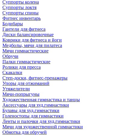
Суппорты колена
Суппорты локтя
Суппорты спины
Фитнес инвентарь
Бодибары
Гантели для фитнеса
Диски балансировочные
Коврики для фитнеса и йоги
Медболы, мячи для пилатеса
Мячи гимнастические
Обручи
Палки гимнастические
Ролики для пресса
Скакалки
Степ-доски, фитнес-тренажеры
Упоры для отжиманий
Утяжелители
Мячи-попрыгуны
Художественная гимнастика и танцы
Аксессуары для худ.гимнастики
Булавы для худ.гимнастики
Голеностопы для гимнастики
Ленты и палочки для худ.гимнастики
Мячи для художественной гимнастики
Обмотка для обручей