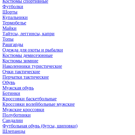
Костюмы спортивные
Футболки
Шорты
Купальники
Термобелье
Майки
Тайтсы, леггинсы, капри
Топы
Рашгарды
Одежда для охоты и рыбалки
Костюмы демисезонные
Костюмы зимние
Наколенники туристические
Очки тактические
Перчатки тактические
Обувь
Мужская обувь
Ботинки
Кроссовки баскетбольные
Кроссовки волейбольные мужские
Мужские кроссовки
Полуботинки
Сандалии
Футбольная обувь (бутсы, шиповки)
Шлепанцы