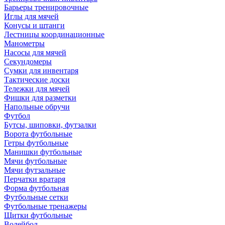
Барьеры тренировочные
Иглы для мячей
Конусы и штанги
Лестницы координационные
Манометры
Насосы для мячей
Секундомеры
Сумки для инвентаря
Тактические доски
Тележки для мячей
Фишки для разметки
Напольные обручи
Футбол
Бутсы, шиповки, футзалки
Ворота футбольные
Гетры футбольные
Манишки футбольные
Мячи футбольные
Мячи футзальные
Перчатки вратаря
Форма футбольная
Футбольные сетки
Футбольные тренажеры
Щитки футбольные
Волейбол