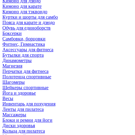
Кимоно для дзюдо
Кимоно для карате
Кимоно для тэквондо
Куртки и шорты для самбо
Пояса для карате и дзюдо
Обувь для единоборств
Боксерки
Самбовки, борцовки
Фитнес, Гимнастика
Аксессуары для фитнеса
Бутылки для спорта
Динамометры
Магнезия
Перчатки для фитнеса
Полотенца спортивные
Шагомеры
Шейкеры спортивные
Йога и здоровье
Весы
Инвентарь для похудения
Ленты для пилатеса
Массажеры
Блоки и ремни для йоги
Диски здоровья
Кольца для пилатеса