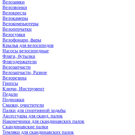
Велозамки
Велозвонки
Велокресла
Велокамеры
Велокомпьютеры
Велоперчатки
Велосумки
Велофонари, фары
Крылья для велосипедов
Насосы велосипедные
Фляги, бутылки
Флягодержатели
Велозапчасти
Велозапчасти, Разное
Велорезина
Грипсы
Ключи, Инструмент
Педали
Подножки
Смазки, очистители
Палки для спортивной ходьбы
Аксессуары для сканд. палок
Наконечники для скандинавских палок
Скандинавские палки
Темляки для скандинавских палок