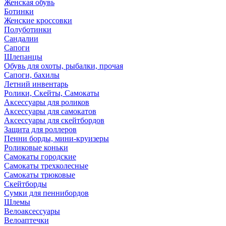
Женская обувь
Ботинки
Женские кроссовки
Полуботинки
Сандалии
Сапоги
Шлепанцы
Обувь для охоты, рыбалки, прочая
Сапоги, бахилы
Летний инвентарь
Ролики, Скейты, Самокаты
Аксессуары для роликов
Аксессуары для самокатов
Аксессуары для скейтбордов
Защита для роллеров
Пенни борды, мини-круизеры
Роликовые коньки
Самокаты городские
Самокаты трехколесные
Самокаты трюковые
Скейтборды
Сумки для пеннибордов
Шлемы
Велоаксессуары
Велоаптечки