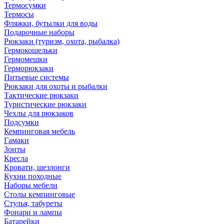
Термосумки
Термосы
Фляжки, бутылки для воды
Подарочные наборы
Рюкзаки (туризм, охота, рыбалка)
Гермокошельки
Гермомешки
Герморюкзаки
Питьевые системы
Рюкзаки для охоты и рыбалки
Тактические рюкзаки
Туристические рюкзаки
Чехлы для рюкзаков
Подсумки
Кемпинговая мебель
Гамаки
Зонты
Кресла
Кровати, шезлонги
Кухни походные
Наборы мебели
Столы кемпинговые
Стулья, табуреты
Фонари и лампы
Батарейки