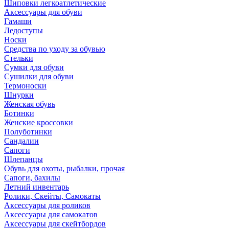
Шиповки легкоатлетические
Аксессуары для обуви
Гамаши
Ледоступы
Носки
Средства по уходу за обувью
Стельки
Сумки для обуви
Сушилки для обуви
Термоноски
Шнурки
Женская обувь
Ботинки
Женские кроссовки
Полуботинки
Сандалии
Сапоги
Шлепанцы
Обувь для охоты, рыбалки, прочая
Сапоги, бахилы
Летний инвентарь
Ролики, Скейты, Самокаты
Аксессуары для роликов
Аксессуары для самокатов
Аксессуары для скейтбордов