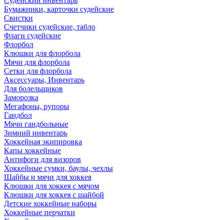
Судейский инвентарь
Бумажники, карточки судейские
Свистки
Счетчики судейские, табло
Флаги судейские
Флорбол
Клюшки для флорбола
Мячи для флорбола
Сетки для флорбола
Аксессуары, Инвентарь
Для болельщиков
Заморозка
Мегафоны, рупоры
Гандбол
Мячи гандбольные
Зимний инвентарь
Хоккейная экипировка
Капы хоккейные
Антифоги для визоров
Хоккейные сумки, баулы, чехлы
Шайбы и мячи для хоккея
Клюшки для хоккея с мячом
Клюшки для хоккея с шайбой
Детские хоккейные наборы
Хоккейные перчатки