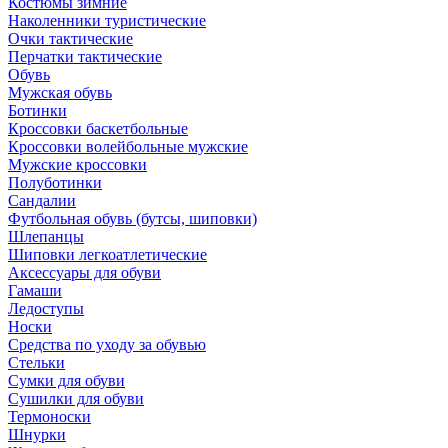
Костюмы зимние
Наколенники туристические
Очки тактические
Перчатки тактические
Обувь
Мужская обувь
Ботинки
Кроссовки баскетбольные
Кроссовки волейбольные мужские
Мужские кроссовки
Полуботинки
Сандалии
Футбольная обувь (бутсы, шиповки)
Шлепанцы
Шиповки легкоатлетические
Аксессуары для обуви
Гамаши
Ледоступы
Носки
Средства по уходу за обувью
Стельки
Сумки для обуви
Сушилки для обуви
Термоноски
Шнурки