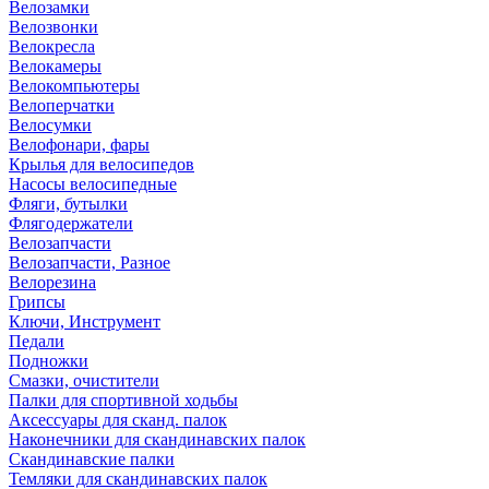
Велозамки
Велозвонки
Велокресла
Велокамеры
Велокомпьютеры
Велоперчатки
Велосумки
Велофонари, фары
Крылья для велосипедов
Насосы велосипедные
Фляги, бутылки
Флягодержатели
Велозапчасти
Велозапчасти, Разное
Велорезина
Грипсы
Ключи, Инструмент
Педали
Подножки
Смазки, очистители
Палки для спортивной ходьбы
Аксессуары для сканд. палок
Наконечники для скандинавских палок
Скандинавские палки
Темляки для скандинавских палок