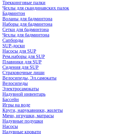
Треккинговые палки
Чехлы для скандинавских палок
Бадминтон
Воланы для бадминтона
Наборы для бадминтона
Сетки для бадминтона
Чехлы для бадминтона
Сапборды
SUP-доски
Насосы для SUP
Рем.наборы для SUP
Плавники для SUP
Сидения для SUP
Страховочные лиши
Велосипеды, Эл.самокаты
Велосипеды
Электросамокаты
Надувной инвентарь
Бассейн
Игры на воде
Круги, нарукавники, жилеты
Мячи, игрушки, матрасы
Надувные подушки
Насосы
Надувные кровати