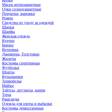
Кепки
Маски ветрозащитные
Очки солнцезащитные
Перчатки, варежки
Ремни
Средства по уходу за одеждой
Шапки
Шарфы
Женская одежда
Куртки
Брюки
Ветровки
Джемпера, Толстовки
Жилеты
Костюмы спортивные
Футболки
Шорты
Купальники
Термобелье
Майки
Тайтсы, леггинсы, капри
Топы
Рашгарды
Одежда для охоты и рыбалки
Костюмы демисезонные