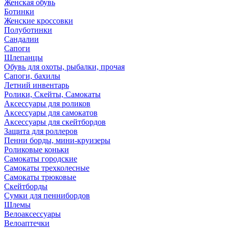
Женская обувь
Ботинки
Женские кроссовки
Полуботинки
Сандалии
Сапоги
Шлепанцы
Обувь для охоты, рыбалки, прочая
Сапоги, бахилы
Летний инвентарь
Ролики, Скейты, Самокаты
Аксессуары для роликов
Аксессуары для самокатов
Аксессуары для скейтбордов
Защита для роллеров
Пенни борды, мини-круизеры
Роликовые коньки
Самокаты городские
Самокаты трехколесные
Самокаты трюковые
Скейтборды
Сумки для пеннибордов
Шлемы
Велоаксессуары
Велоаптечки