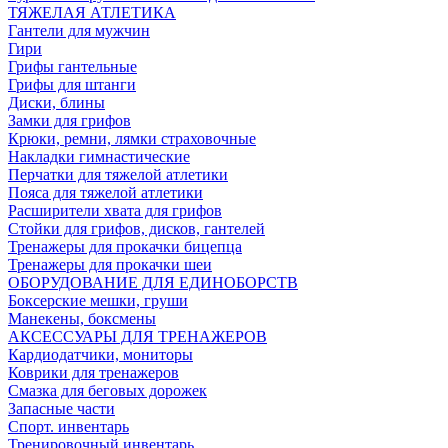
ТЯЖЕЛАЯ АТЛЕТИКА
Гантели для мужчин
Гири
Грифы гантельные
Грифы для штанги
Диски, блины
Замки для грифов
Крюки, ремни, лямки страховочные
Накладки гимнастические
Перчатки для тяжелой атлетики
Пояса для тяжелой атлетики
Расширители хвата для грифов
Стойки для грифов, дисков, гантелей
Тренажеры для прокачки бицепца
Тренажеры для прокачки шеи
ОБОРУДОВАНИЕ ДЛЯ ЕДИНОБОРСТВ
Боксерские мешки, груши
Манекены, боксмены
АКСЕССУАРЫ ДЛЯ ТРЕНАЖЕРОВ
Кардиодатчики, мониторы
Коврики для тренажеров
Смазка для беговых дорожек
Запасные части
Спорт. инвентарь
Тренировочный инвентарь