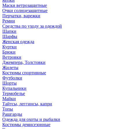
Кепки
Маски ветрозащитные
Очки солнцезащитные
Перчатки, варежки
Ремни
Средства по уходу за одеждой
Шапки
Шарфы
Женская одежда
Куртки
Брюки
Ветровки
Джемпера, Толстовки
Жилеты
Костюмы спортивные
Футболки
Шорты
Купальники
Термобелье
Майки
Тайтсы, леггинсы, капри
Топы
Рашгарды
Одежда для охоты и рыбалки
Костюмы демисезонные