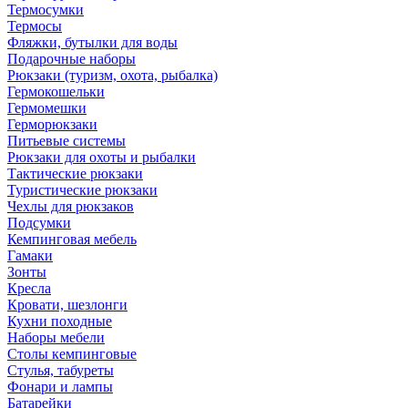
Термосумки
Термосы
Фляжки, бутылки для воды
Подарочные наборы
Рюкзаки (туризм, охота, рыбалка)
Гермокошельки
Гермомешки
Герморюкзаки
Питьевые системы
Рюкзаки для охоты и рыбалки
Тактические рюкзаки
Туристические рюкзаки
Чехлы для рюкзаков
Подсумки
Кемпинговая мебель
Гамаки
Зонты
Кресла
Кровати, шезлонги
Кухни походные
Наборы мебели
Столы кемпинговые
Стулья, табуреты
Фонари и лампы
Батарейки