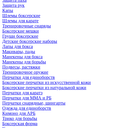
Защита паха
Защита рук
Капы
Шлемы боксерские
Шлемы для карате
Тренировочные снаряды
Боксерские мешки
Груши боксерские
Детские боксерские наборы
Лапы для бокса
Макивары, пады
Манекены для бокса
Манекены для борьбы
Подвесы, растяжки
Тренировочное оружие
Перчатки для единоборств
Боксерские перчатки из искусственной кожи
Боксерские перчатки из натуральной кожи
Перчатки для каратэ
Перчатки для ММА и РБ
Перчатки снарядные, шингарты
Одежда для единоборств
Кимоно для АРБ
Трико для борьбы
Боксерская форма