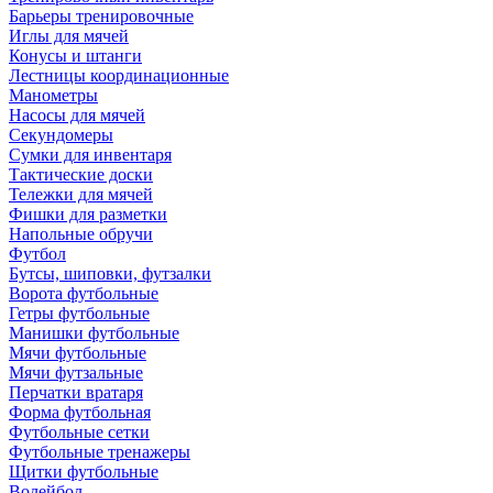
Барьеры тренировочные
Иглы для мячей
Конусы и штанги
Лестницы координационные
Манометры
Насосы для мячей
Секундомеры
Сумки для инвентаря
Тактические доски
Тележки для мячей
Фишки для разметки
Напольные обручи
Футбол
Бутсы, шиповки, футзалки
Ворота футбольные
Гетры футбольные
Манишки футбольные
Мячи футбольные
Мячи футзальные
Перчатки вратаря
Форма футбольная
Футбольные сетки
Футбольные тренажеры
Щитки футбольные
Волейбол