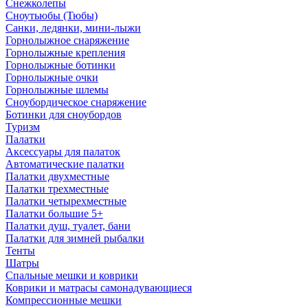
Снежколепы
Сноутьюбы (Тюбы)
Санки, ледянки, мини-лыжи
Горнолыжное снаряжение
Горнолыжные крепления
Горнолыжные ботинки
Горнолыжные очки
Горнолыжные шлемы
Сноубордическое снаряжение
Ботинки для сноубордов
Туризм
Палатки
Аксессуары для палаток
Автоматические палатки
Палатки двухместные
Палатки трехместные
Палатки четырехместные
Палатки большие 5+
Палатки душ, туалет, бани
Палатки для зимней рыбалки
Тенты
Шатры
Спальные мешки и коврики
Коврики и матрасы самонадувающиеся
Компрессионные мешки