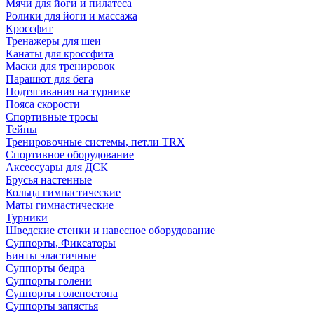
Мячи для йоги и пилатеса
Ролики для йоги и массажа
Кроссфит
Тренажеры для шеи
Канаты для кроссфита
Маски для тренировок
Парашют для бега
Подтягивания на турнике
Пояса скорости
Спортивные тросы
Тейпы
Тренировочные системы, петли TRX
Спортивное оборудование
Аксессуары для ДСК
Брусья настенные
Кольца гимнастические
Маты гимнастические
Турники
Шведские стенки и навесное оборудование
Суппорты, Фиксаторы
Бинты эластичные
Суппорты бедра
Суппорты голени
Суппорты голеностопа
Суппорты запястья