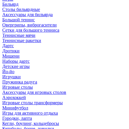
Бильярд
Столы бильярдные
Аксессуары для бильярда
Большой теннис
Овергрипы, виброгасители
Сетки для большого тенниса
Теннисные мячи
Теннисные ракетки
Дартс
Дротики
Мишени
Наборы дартс
Детские игры
Йо-йо
Игрушки
Пружинка радуга
Игровые столы
Аксессуары для игровых столов
Аэрохоккей
Игровые столы трансформеры
Минифутбол
Игры для активного отдыха
Городки, лапта
Кегли, боулинг, кольцебросы
Кетчболы, бочче, ловилки