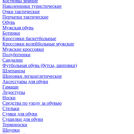
Костюмы зимние
Наколенники туристические
Очки тактические
Перчатки тактические
Обувь
Мужская обувь
Ботинки
Кроссовки баскетбольные
Кроссовки волейбольные мужские
Мужские кроссовки
Полуботинки
Сандалии
Футбольная обувь (бутсы, шиповки)
Шлепанцы
Шиповки легкоатлетические
Аксессуары для обуви
Гамаши
Ледоступы
Носки
Средства по уходу за обувью
Стельки
Сумки для обуви
Сушилки для обуви
Термоноски
Шнурки