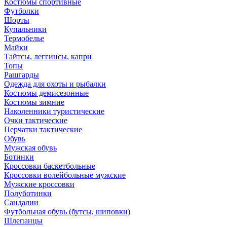
Костюмы спортивные
Футболки
Шорты
Купальники
Термобелье
Майки
Тайтсы, леггинсы, капри
Топы
Рашгарды
Одежда для охоты и рыбалки
Костюмы демисезонные
Костюмы зимние
Наколенники туристические
Очки тактические
Перчатки тактические
Обувь
Мужская обувь
Ботинки
Кроссовки баскетбольные
Кроссовки волейбольные мужские
Мужские кроссовки
Полуботинки
Сандалии
Футбольная обувь (бутсы, шиповки)
Шлепанцы