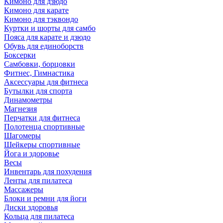
Кимоно для дзюдо
Кимоно для карате
Кимоно для тэквондо
Куртки и шорты для самбо
Пояса для карате и дзюдо
Обувь для единоборств
Боксерки
Самбовки, борцовки
Фитнес, Гимнастика
Аксессуары для фитнеса
Бутылки для спорта
Динамометры
Магнезия
Перчатки для фитнеса
Полотенца спортивные
Шагомеры
Шейкеры спортивные
Йога и здоровье
Весы
Инвентарь для похудения
Ленты для пилатеса
Массажеры
Блоки и ремни для йоги
Диски здоровья
Кольца для пилатеса