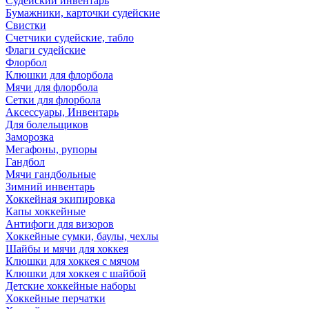
Судейский инвентарь
Бумажники, карточки судейские
Свистки
Счетчики судейские, табло
Флаги судейские
Флорбол
Клюшки для флорбола
Мячи для флорбола
Сетки для флорбола
Аксессуары, Инвентарь
Для болельщиков
Заморозка
Мегафоны, рупоры
Гандбол
Мячи гандбольные
Зимний инвентарь
Хоккейная экипировка
Капы хоккейные
Антифоги для визоров
Хоккейные сумки, баулы, чехлы
Шайбы и мячи для хоккея
Клюшки для хоккея с мячом
Клюшки для хоккея с шайбой
Детские хоккейные наборы
Хоккейные перчатки