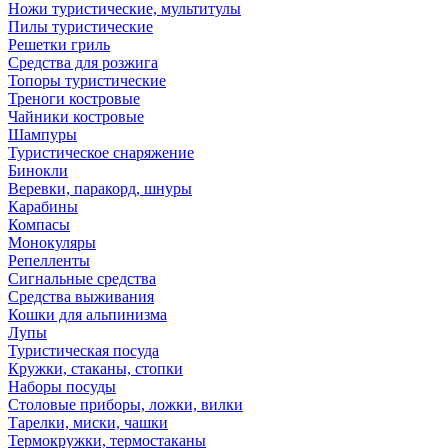
Ножи туристические, мультитулы
Пилы туристические
Решетки гриль
Средства для розжига
Топоры туристические
Треноги костровые
Чайники костровые
Шампуры
Туристическое снаряжение
Бинокли
Веревки, паракорд, шнуры
Карабины
Компасы
Монокуляры
Репелленты
Сигнальные средства
Средства выживания
Кошки для альпинизма
Лупы
Туристическая посуда
Кружки, стаканы, стопки
Наборы посуды
Столовые приборы, ложки, вилки
Тарелки, миски, чашки
Термокружки, термостаканы