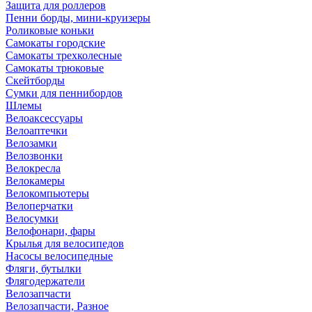
Защита для роллеров
Пенни борды, мини-круизеры
Роликовые коньки
Самокаты городские
Самокаты трехколесные
Самокаты трюковые
Скейтборды
Сумки для пеннибордов
Шлемы
Велоаксессуары
Велоаптечки
Велозамки
Велозвонки
Велокресла
Велокамеры
Велокомпьютеры
Велоперчатки
Велосумки
Велофонари, фары
Крылья для велосипедов
Насосы велосипедные
Фляги, бутылки
Флягодержатели
Велозапчасти
Велозапчасти, Разное