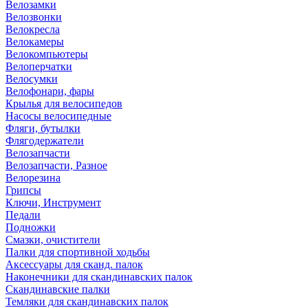
Велозамки
Велозвонки
Велокресла
Велокамеры
Велокомпьютеры
Велоперчатки
Велосумки
Велофонари, фары
Крылья для велосипедов
Насосы велосипедные
Фляги, бутылки
Флягодержатели
Велозапчасти
Велозапчасти, Разное
Велорезина
Грипсы
Ключи, Инструмент
Педали
Подножки
Смазки, очистители
Палки для спортивной ходьбы
Аксессуары для сканд. палок
Наконечники для скандинавских палок
Скандинавские палки
Темляки для скандинавских палок