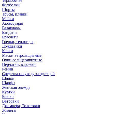
Термобелье
Футболки
Шорты
Трусы, плавки
Майки
Аксессуары
Балаклавы
Банданы
Браслеты
Грелки, теплоиды
Дождевики
Кепки
Маски ветрозащитные
Очки солнцезащитные
Перчатки, варежки
Ремни
Средства по уходу за одеждой
Шапки
Шарфы
Женская одежда
Куртки
Брюки
Ветровки
Джемпера, Толстовки
Жилеты