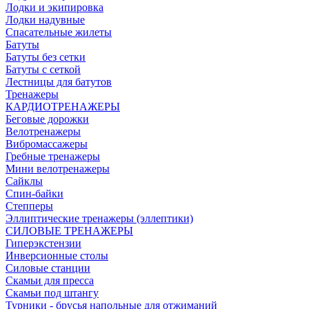
Лодки и экипировка
Лодки надувные
Спасательные жилеты
Батуты
Батуты без сетки
Батуты с сеткой
Лестницы для батутов
Тренажеры
КАРДИОТРЕНАЖЕРЫ
Беговые дорожки
Велотренажеры
Вибромассажеры
Гребные тренажеры
Мини велотренажеры
Сайклы
Спин-байки
Степперы
Эллиптические тренажеры (эллептики)
СИЛОВЫЕ ТРЕНАЖЕРЫ
Гиперэкстензии
Инверсионные столы
Силовые станции
Скамьи для пресса
Скамьи под штангу
Турники - брусья напольные для отжиманий