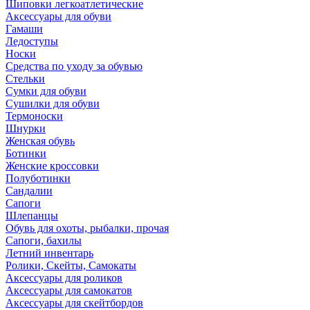
Шиповки легкоатлетические
Аксессуары для обуви
Гамаши
Ледоступы
Носки
Средства по уходу за обувью
Стельки
Сумки для обуви
Сушилки для обуви
Термоноски
Шнурки
Женская обувь
Ботинки
Женские кроссовки
Полуботинки
Сандалии
Сапоги
Шлепанцы
Обувь для охоты, рыбалки, прочая
Сапоги, бахилы
Летний инвентарь
Ролики, Скейты, Самокаты
Аксессуары для роликов
Аксессуары для самокатов
Аксессуары для скейтбордов