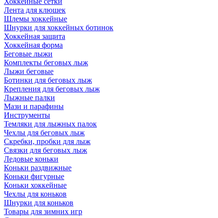
Хоккейные сетки
Лента для клюшек
Шлемы хоккейные
Шнурки для хоккейных ботинок
Хоккейная защита
Хоккейная форма
Беговые лыжи
Комплекты беговых лыж
Лыжи беговые
Ботинки для беговых лыж
Крепления для беговых лыж
Лыжные палки
Мази и парафины
Инструменты
Темляки для лыжных палок
Чехлы для беговых лыж
Скребки, пробки для лыж
Связки для беговых лыж
Ледовые коньки
Коньки раздвижные
Коньки фигурные
Коньки хоккейные
Чехлы для коньков
Шнурки для коньков
Товары для зимних игр