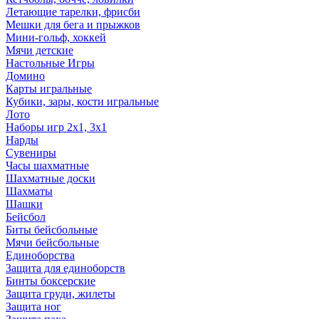
Летающие тарелки, фрисби
Мешки для бега и прыжков
Мини-гольф, хоккей
Мячи детские
Настольные Игры
Домино
Карты игральные
Кубики, зары, кости игральные
Лото
Наборы игр 2х1, 3х1
Нарды
Сувениры
Часы шахматные
Шахматные доски
Шахматы
Шашки
Бейсбол
Биты бейсбольные
Мячи бейсбольные
Единоборства
Защита для единоборств
Бинты боксерские
Защита груди, жилеты
Защита ног