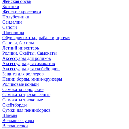
Женская обувь
Ботинки
Женские кроссовки
Полуботинки
Сандалии
Сапоги
Шлепанцы
Обувь для охоты, рыбалки, прочая
Сапоги, бахилы
Летний инвентарь
Ролики, Скейты, Самокаты
Аксессуары для роликов
Аксессуары для самокатов
Аксессуары для скейтбордов
Защита для роллеров
Пенни борды, мини-круизеры
Роликовые коньки
Самокаты городские
Самокаты трехколесные
Самокаты трюковые
Скейтборды
Сумки для пеннибордов
Шлемы
Велоаксессуары
Велоаптечки