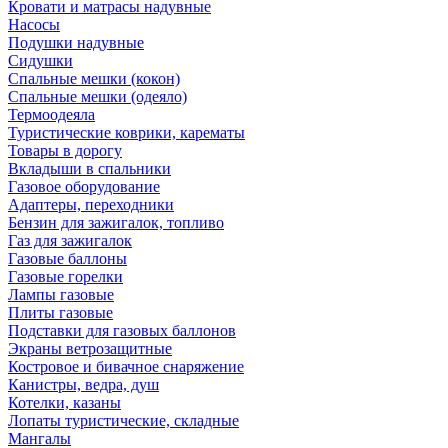
Кровати и матрасы надувные
Насосы
Подушки надувные
Сидушки
Спальные мешки (кокон)
Спальные мешки (одеяло)
Термоодеяла
Туристические коврики, карематы
Товары в дорогу
Вкладыши в спальники
Газовое оборудование
Адаптеры, переходники
Бензин для зажигалок, топливо
Газ для зажигалок
Газовые баллоны
Газовые горелки
Лампы газовые
Плиты газовые
Подставки для газовых баллонов
Экраны ветрозащитные
Костровое и бивачное снаряжение
Канистры, ведра, душ
Котелки, казаны
Лопаты туристические, складные
Мангалы