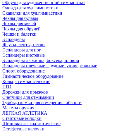
Обручи для художественной гимнастики
Одежда для худ.гимнастики
Скакалки для худ.гимнастики
Чехлы для булавы
Чехлы для мячей
Чехлы для обручей
Чешки и балетки
Эспандеры
Жгуты, ленты, петли
Эспандеры для ног
Эспандеры кистевые
Эспандеры лыжника, боксера, пловца
Эспандеры плечевые, грудные, универсальные
Спорт. оборудование
Гимнастическое оборудование
Кольца гимнастические
ГТО
Дорожки для прыжков
Счетчики для отжиманий
Тумбы, скамьи для измерения гибкости
Макеты оружия
ЛЕГКАЯ АТЛЕТИКА
Стартовые колодки
Шиповки легкоатлетические
Эстафетные палочки