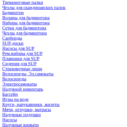
Треккинговые палки
Чехлы для скандинавских палок
Бадминтон
Воланы для бадминтона
Наборы для бадминтона
Сетки для бадминтона
Чехлы для бадминтона
Сапборды
SUP-доски
Насосы для SUP
Рем.наборы для SUP
Плавники для SUP
Сидения для SUP
Страховочные лиши
Велосипеды, Эл.самокаты
Велосипеды
Электросамокаты
Надувной инвентарь
Бассейн
Игры на воде
Круги, нарукавники, жилеты
Мячи, игрушки, матрасы
Надувные подушки
Насосы
Надувные кровати