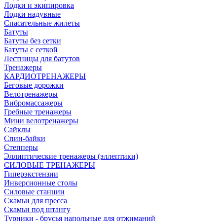
Лодки и экипировка
Лодки надувные
Спасательные жилеты
Батуты
Батуты без сетки
Батуты с сеткой
Лестницы для батутов
Тренажеры
КАРДИОТРЕНАЖЕРЫ
Беговые дорожки
Велотренажеры
Вибромассажеры
Гребные тренажеры
Мини велотренажеры
Сайклы
Спин-байки
Степперы
Эллиптические тренажеры (эллептики)
СИЛОВЫЕ ТРЕНАЖЕРЫ
Гиперэкстензии
Инверсионные столы
Силовые станции
Скамьи для пресса
Скамьи под штангу
Турники - брусья напольные для отжиманий