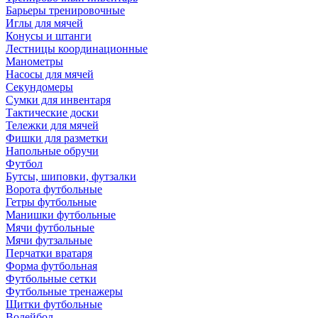
Барьеры тренировочные
Иглы для мячей
Конусы и штанги
Лестницы координационные
Манометры
Насосы для мячей
Секундомеры
Сумки для инвентаря
Тактические доски
Тележки для мячей
Фишки для разметки
Напольные обручи
Футбол
Бутсы, шиповки, футзалки
Ворота футбольные
Гетры футбольные
Манишки футбольные
Мячи футбольные
Мячи футзальные
Перчатки вратаря
Форма футбольная
Футбольные сетки
Футбольные тренажеры
Щитки футбольные
Волейбол