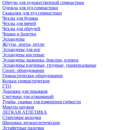
Обручи для художественной гимнастики
Одежда для худ.гимнастики
Скакалки для худ.гимнастики
Чехлы для булавы
Чехлы для мячей
Чехлы для обручей
Чешки и балетки
Эспандеры
Жгуты, ленты, петли
Эспандеры для ног
Эспандеры кистевые
Эспандеры лыжника, боксера, пловца
Эспандеры плечевые, грудные, универсальные
Спорт. оборудование
Гимнастическое оборудование
Кольца гимнастические
ГТО
Дорожки для прыжков
Счетчики для отжиманий
Тумбы, скамьи для измерения гибкости
Макеты оружия
ЛЕГКАЯ АТЛЕТИКА
Стартовые колодки
Шиповки легкоатлетические
Эстафетные палочки