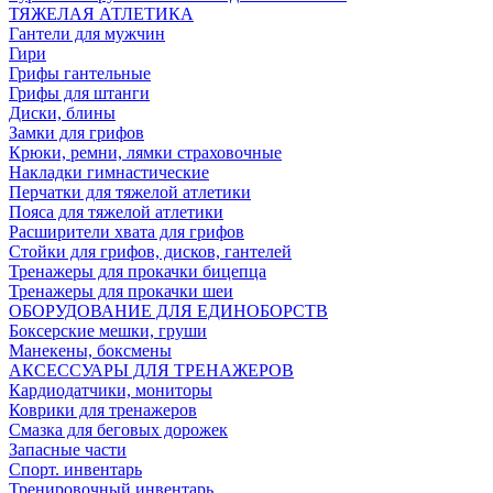
ТЯЖЕЛАЯ АТЛЕТИКА
Гантели для мужчин
Гири
Грифы гантельные
Грифы для штанги
Диски, блины
Замки для грифов
Крюки, ремни, лямки страховочные
Накладки гимнастические
Перчатки для тяжелой атлетики
Пояса для тяжелой атлетики
Расширители хвата для грифов
Стойки для грифов, дисков, гантелей
Тренажеры для прокачки бицепца
Тренажеры для прокачки шеи
ОБОРУДОВАНИЕ ДЛЯ ЕДИНОБОРСТВ
Боксерские мешки, груши
Манекены, боксмены
АКСЕССУАРЫ ДЛЯ ТРЕНАЖЕРОВ
Кардиодатчики, мониторы
Коврики для тренажеров
Смазка для беговых дорожек
Запасные части
Спорт. инвентарь
Тренировочный инвентарь