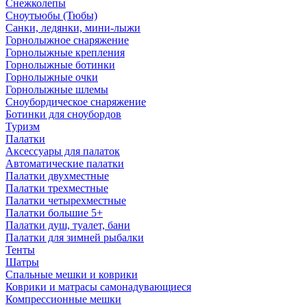
Снежколепы
Сноутьюбы (Тюбы)
Санки, ледянки, мини-лыжи
Горнолыжное снаряжение
Горнолыжные крепления
Горнолыжные ботинки
Горнолыжные очки
Горнолыжные шлемы
Сноубордическое снаряжение
Ботинки для сноубордов
Туризм
Палатки
Аксессуары для палаток
Автоматические палатки
Палатки двухместные
Палатки трехместные
Палатки четырехместные
Палатки большие 5+
Палатки душ, туалет, бани
Палатки для зимней рыбалки
Тенты
Шатры
Спальные мешки и коврики
Коврики и матрасы самонадувающиеся
Компрессионные мешки