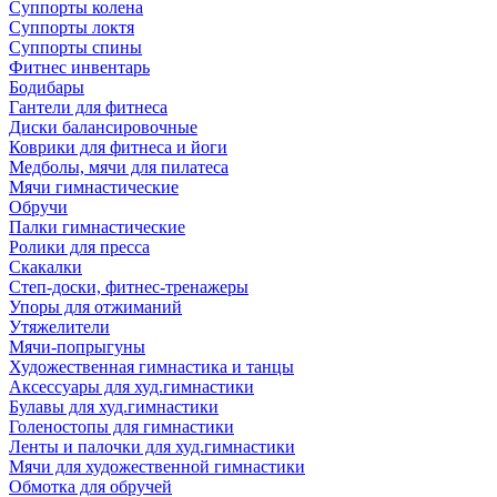
Суппорты колена
Суппорты локтя
Суппорты спины
Фитнес инвентарь
Бодибары
Гантели для фитнеса
Диски балансировочные
Коврики для фитнеса и йоги
Медболы, мячи для пилатеса
Мячи гимнастические
Обручи
Палки гимнастические
Ролики для пресса
Скакалки
Степ-доски, фитнес-тренажеры
Упоры для отжиманий
Утяжелители
Мячи-попрыгуны
Художественная гимнастика и танцы
Аксессуары для худ.гимнастики
Булавы для худ.гимнастики
Голеностопы для гимнастики
Ленты и палочки для худ.гимнастики
Мячи для художественной гимнастики
Обмотка для обручей