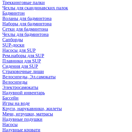
Треккинговые палки
Чехлы для скандинавских палок
Бадминтон
Воланы для бадминтона
Наборы для бадминтона
Сетки для бадминтона
Чехлы для бадминтона
Сапборды
SUP-доски
Насосы для SUP
Рем.наборы для SUP
Плавники для SUP
Сидения для SUP
Страховочные лиши
Велосипеды, Эл.самокаты
Велосипеды
Электросамокаты
Надувной инвентарь
Бассейн
Игры на воде
Круги, нарукавники, жилеты
Мячи, игрушки, матрасы
Надувные подушки
Насосы
Надувные кровати