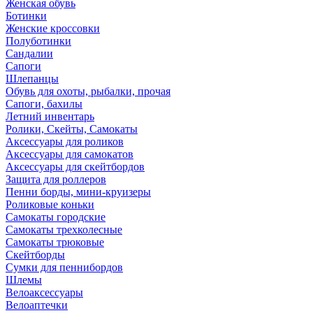
Женская обувь
Ботинки
Женские кроссовки
Полуботинки
Сандалии
Сапоги
Шлепанцы
Обувь для охоты, рыбалки, прочая
Сапоги, бахилы
Летний инвентарь
Ролики, Скейты, Самокаты
Аксессуары для роликов
Аксессуары для самокатов
Аксессуары для скейтбордов
Защита для роллеров
Пенни борды, мини-круизеры
Роликовые коньки
Самокаты городские
Самокаты трехколесные
Самокаты трюковые
Скейтборды
Сумки для пеннибордов
Шлемы
Велоаксессуары
Велоаптечки