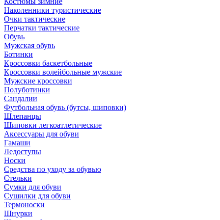
Костюмы зимние
Наколенники туристические
Очки тактические
Перчатки тактические
Обувь
Мужская обувь
Ботинки
Кроссовки баскетбольные
Кроссовки волейбольные мужские
Мужские кроссовки
Полуботинки
Сандалии
Футбольная обувь (бутсы, шиповки)
Шлепанцы
Шиповки легкоатлетические
Аксессуары для обуви
Гамаши
Ледоступы
Носки
Средства по уходу за обувью
Стельки
Сумки для обуви
Сушилки для обуви
Термоноски
Шнурки