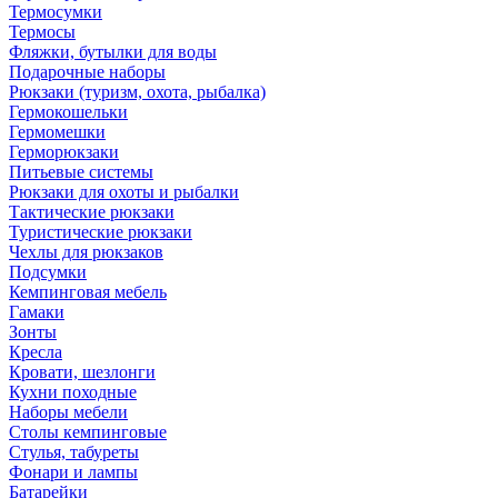
Термосумки
Термосы
Фляжки, бутылки для воды
Подарочные наборы
Рюкзаки (туризм, охота, рыбалка)
Гермокошельки
Гермомешки
Герморюкзаки
Питьевые системы
Рюкзаки для охоты и рыбалки
Тактические рюкзаки
Туристические рюкзаки
Чехлы для рюкзаков
Подсумки
Кемпинговая мебель
Гамаки
Зонты
Кресла
Кровати, шезлонги
Кухни походные
Наборы мебели
Столы кемпинговые
Стулья, табуреты
Фонари и лампы
Батарейки