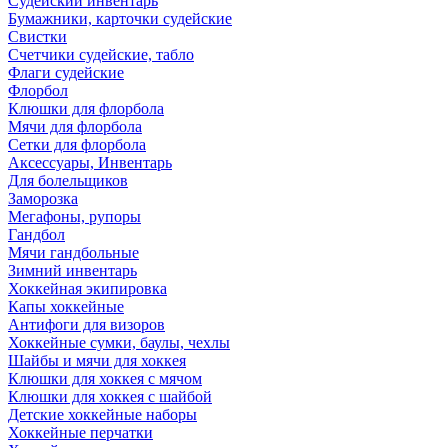
Судейский инвентарь
Бумажники, карточки судейские
Свистки
Счетчики судейские, табло
Флаги судейские
Флорбол
Клюшки для флорбола
Мячи для флорбола
Сетки для флорбола
Аксессуары, Инвентарь
Для болельщиков
Заморозка
Мегафоны, рупоры
Гандбол
Мячи гандбольные
Зимний инвентарь
Хоккейная экипировка
Капы хоккейные
Антифоги для визоров
Хоккейные сумки, баулы, чехлы
Шайбы и мячи для хоккея
Клюшки для хоккея с мячом
Клюшки для хоккея с шайбой
Детские хоккейные наборы
Хоккейные перчатки