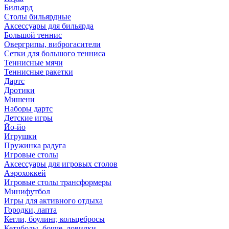
Бильярд
Столы бильярдные
Аксессуары для бильярда
Большой теннис
Овергрипы, виброгасители
Сетки для большого тенниса
Теннисные мячи
Теннисные ракетки
Дартс
Дротики
Мишени
Наборы дартс
Детские игры
Йо-йо
Игрушки
Пружинка радуга
Игровые столы
Аксессуары для игровых столов
Аэрохоккей
Игровые столы трансформеры
Минифутбол
Игры для активного отдыха
Городки, лапта
Кегли, боулинг, кольцебросы
Кетчболы, бочче, ловилки