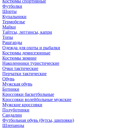
Костюмы спортивные
Футболки
Шорты
Купальники
Термобелье
Майки
Тайтсы, леггинсы, капри
Топы
Рашгарды
Одежда для охоты и рыбалки
Костюмы демисезонные
Костюмы зимние
Наколенники туристические
Очки тактические
Перчатки тактические
Обувь
Мужская обувь
Ботинки
Кроссовки баскетбольные
Кроссовки волейбольные мужские
Мужские кроссовки
Полуботинки
Сандалии
Футбольная обувь (бутсы, шиповки)
Шлепанцы