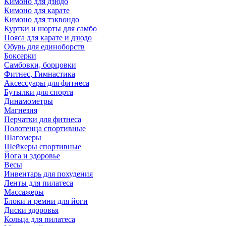
Кимоно для дзюдо
Кимоно для карате
Кимоно для тэквондо
Куртки и шорты для самбо
Пояса для карате и дзюдо
Обувь для единоборств
Боксерки
Самбовки, борцовки
Фитнес, Гимнастика
Аксессуары для фитнеса
Бутылки для спорта
Динамометры
Магнезия
Перчатки для фитнеса
Полотенца спортивные
Шагомеры
Шейкеры спортивные
Йога и здоровье
Весы
Инвентарь для похудения
Ленты для пилатеса
Массажеры
Блоки и ремни для йоги
Диски здоровья
Кольца для пилатеса