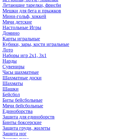
Летающие тарелки, фрисби
Мешки для бега и прыжков
Мини-гольф, хоккей
Мячи детские
Настольные Игры
Домино
Карты игральные
Кубики, зары, кости игральные
Лото
Наборы игр 2х1, 3х1
Нарды
Сувениры
Часы шахматные
Шахматные доски
Шахматы
Шашки
Бейсбол
Биты бейсбольные
Мячи бейсбольные
Единоборства
Защита для единоборств
Бинты боксерские
Защита груди, жилеты
Защита ног