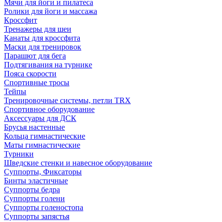
Мячи для йоги и пилатеса
Ролики для йоги и массажа
Кроссфит
Тренажеры для шеи
Канаты для кроссфита
Маски для тренировок
Парашют для бега
Подтягивания на турнике
Пояса скорости
Спортивные тросы
Тейпы
Тренировочные системы, петли TRX
Спортивное оборудование
Аксессуары для ДСК
Брусья настенные
Кольца гимнастические
Маты гимнастические
Турники
Шведские стенки и навесное оборудование
Суппорты, Фиксаторы
Бинты эластичные
Суппорты бедра
Суппорты голени
Суппорты голеностопа
Суппорты запястья