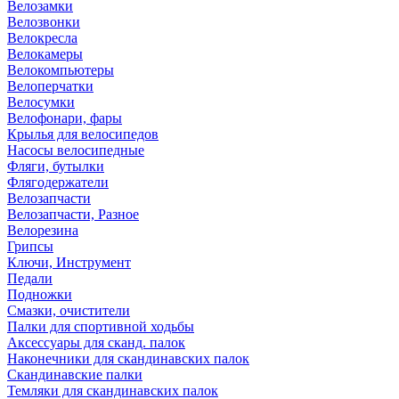
Велозамки
Велозвонки
Велокресла
Велокамеры
Велокомпьютеры
Велоперчатки
Велосумки
Велофонари, фары
Крылья для велосипедов
Насосы велосипедные
Фляги, бутылки
Флягодержатели
Велозапчасти
Велозапчасти, Разное
Велорезина
Грипсы
Ключи, Инструмент
Педали
Подножки
Смазки, очистители
Палки для спортивной ходьбы
Аксессуары для сканд. палок
Наконечники для скандинавских палок
Скандинавские палки
Темляки для скандинавских палок