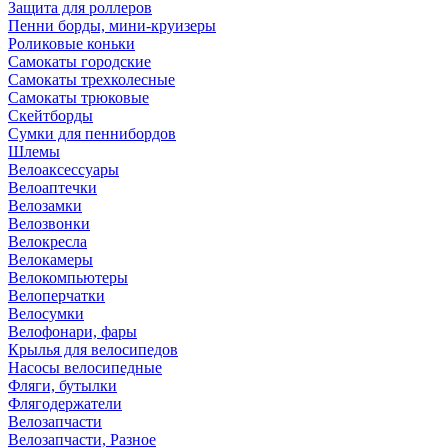
Защита для роллеров
Пенни борды, мини-круизеры
Роликовые коньки
Самокаты городские
Самокаты трехколесные
Самокаты трюковые
Скейтборды
Сумки для пеннибордов
Шлемы
Велоаксессуары
Велоаптечки
Велозамки
Велозвонки
Велокресла
Велокамеры
Велокомпьютеры
Велоперчатки
Велосумки
Велофонари, фары
Крылья для велосипедов
Насосы велосипедные
Фляги, бутылки
Флягодержатели
Велозапчасти
Велозапчасти, Разное