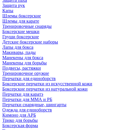
Защита паха
Защита рук
Капы
Шлемы боксерские
Шлемы для карате
Тренировочные снаряды
Боксерские мешки
Груши боксерские
Детские боксерские наборы
Лапы для бокса
Макивары, пады
Манекены для бокса
Манекены для борьбы
Подвесы, растяжки
Тренировочное оружие
Перчатки для единоборств
Боксерские перчатки из искусственной кожи
Боксерские перчатки из натуральной кожи
Перчатки для каратэ
Перчатки для ММА и РБ
Перчатки снарядные, шингарты
Одежда для единоборств
Кимоно для АРБ
Трико для борьбы
Боксерская форма