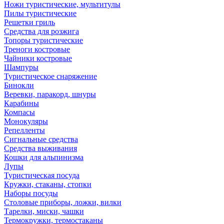
Ножи туристические, мультитулы
Пилы туристические
Решетки гриль
Средства для розжига
Топоры туристические
Треноги костровые
Чайники костровые
Шампуры
Туристическое снаряжение
Бинокли
Веревки, паракорд, шнуры
Карабины
Компасы
Монокуляры
Репелленты
Сигнальные средства
Средства выживания
Кошки для альпинизма
Лупы
Туристическая посуда
Кружки, стаканы, стопки
Наборы посуды
Столовые приборы, ложки, вилки
Тарелки, миски, чашки
Термокружки, термостаканы