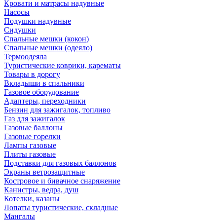
Кровати и матрасы надувные
Насосы
Подушки надувные
Сидушки
Спальные мешки (кокон)
Спальные мешки (одеяло)
Термоодеяла
Туристические коврики, карематы
Товары в дорогу
Вкладыши в спальники
Газовое оборудование
Адаптеры, переходники
Бензин для зажигалок, топливо
Газ для зажигалок
Газовые баллоны
Газовые горелки
Лампы газовые
Плиты газовые
Подставки для газовых баллонов
Экраны ветрозащитные
Костровое и бивачное снаряжение
Канистры, ведра, душ
Котелки, казаны
Лопаты туристические, складные
Мангалы