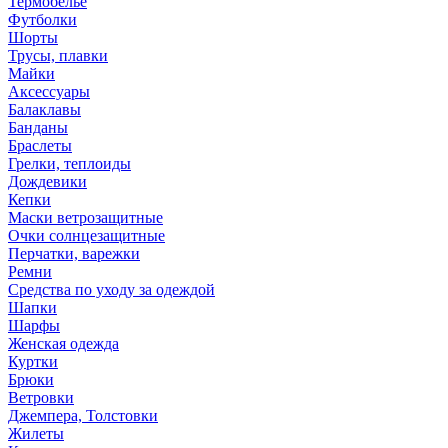
Термобелье
Футболки
Шорты
Трусы, плавки
Майки
Аксессуары
Балаклавы
Банданы
Браслеты
Грелки, теплоиды
Дождевики
Кепки
Маски ветрозащитные
Очки солнцезащитные
Перчатки, варежки
Ремни
Средства по уходу за одеждой
Шапки
Шарфы
Женская одежда
Куртки
Брюки
Ветровки
Джемпера, Толстовки
Жилеты