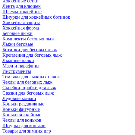
Хоккейные сетки
Лента для клюшек
Шлемы хоккейные
Шнурки для хоккейных ботинок
Хоккейная защита
Хоккейная форма
Беговые лыжи
Комплекты беговых лыж
Лыжи беговые
Ботинки для беговых лыж
Крепления для беговых лыж
Лыжные палки
Мази и парафины
Инструменты
Темляки для лыжных палок
Чехлы для беговых лыж
Скребки, пробки для лыж
Связки для беговых лыж
Ледовые коньки
Коньки раздвижные
Коньки фигурные
Коньки хоккейные
Чехлы для коньков
Шнурки для коньков
Товары для зимних игр