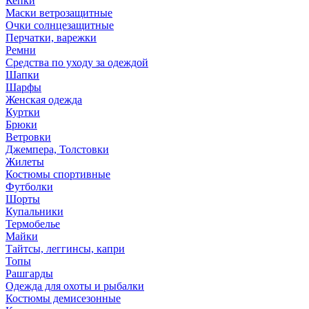
Кепки
Маски ветрозащитные
Очки солнцезащитные
Перчатки, варежки
Ремни
Средства по уходу за одеждой
Шапки
Шарфы
Женская одежда
Куртки
Брюки
Ветровки
Джемпера, Толстовки
Жилеты
Костюмы спортивные
Футболки
Шорты
Купальники
Термобелье
Майки
Тайтсы, леггинсы, капри
Топы
Рашгарды
Одежда для охоты и рыбалки
Костюмы демисезонные