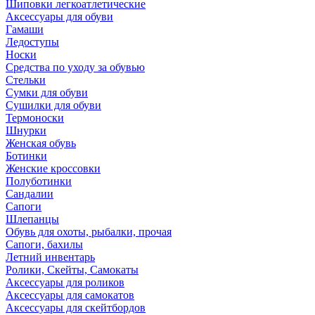
Шиповки легкоатлетические
Аксессуары для обуви
Гамаши
Ледоступы
Носки
Средства по уходу за обувью
Стельки
Сумки для обуви
Сушилки для обуви
Термоноски
Шнурки
Женская обувь
Ботинки
Женские кроссовки
Полуботинки
Сандалии
Сапоги
Шлепанцы
Обувь для охоты, рыбалки, прочая
Сапоги, бахилы
Летний инвентарь
Ролики, Скейты, Самокаты
Аксессуары для роликов
Аксессуары для самокатов
Аксессуары для скейтбордов