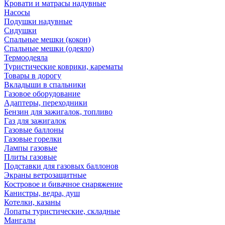
Кровати и матрасы надувные
Насосы
Подушки надувные
Сидушки
Спальные мешки (кокон)
Спальные мешки (одеяло)
Термоодеяла
Туристические коврики, карематы
Товары в дорогу
Вкладыши в спальники
Газовое оборудование
Адаптеры, переходники
Бензин для зажигалок, топливо
Газ для зажигалок
Газовые баллоны
Газовые горелки
Лампы газовые
Плиты газовые
Подставки для газовых баллонов
Экраны ветрозащитные
Костровое и бивачное снаряжение
Канистры, ведра, душ
Котелки, казаны
Лопаты туристические, складные
Мангалы