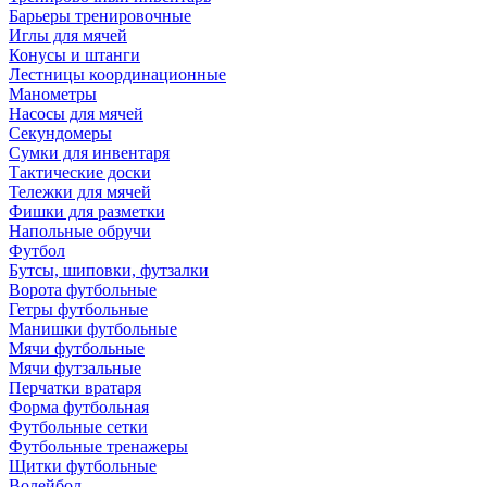
Барьеры тренировочные
Иглы для мячей
Конусы и штанги
Лестницы координационные
Манометры
Насосы для мячей
Секундомеры
Сумки для инвентаря
Тактические доски
Тележки для мячей
Фишки для разметки
Напольные обручи
Футбол
Бутсы, шиповки, футзалки
Ворота футбольные
Гетры футбольные
Манишки футбольные
Мячи футбольные
Мячи футзальные
Перчатки вратаря
Форма футбольная
Футбольные сетки
Футбольные тренажеры
Щитки футбольные
Волейбол