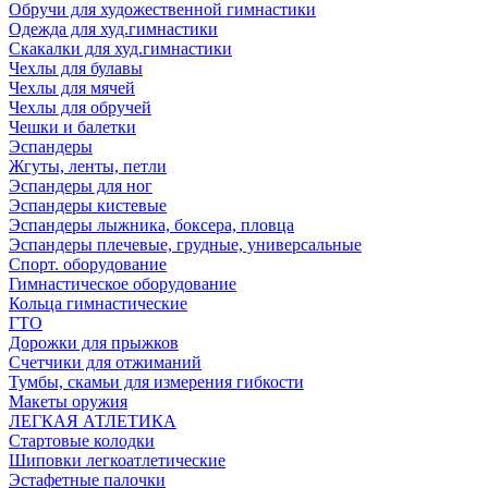
Обручи для художественной гимнастики
Одежда для худ.гимнастики
Скакалки для худ.гимнастики
Чехлы для булавы
Чехлы для мячей
Чехлы для обручей
Чешки и балетки
Эспандеры
Жгуты, ленты, петли
Эспандеры для ног
Эспандеры кистевые
Эспандеры лыжника, боксера, пловца
Эспандеры плечевые, грудные, универсальные
Спорт. оборудование
Гимнастическое оборудование
Кольца гимнастические
ГТО
Дорожки для прыжков
Счетчики для отжиманий
Тумбы, скамьи для измерения гибкости
Макеты оружия
ЛЕГКАЯ АТЛЕТИКА
Стартовые колодки
Шиповки легкоатлетические
Эстафетные палочки