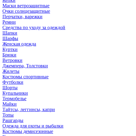
Кепки
Маски ветрозащитные
Очки солнцезащитные
Перчатки, варежки
Ремни
Средства по уходу за одеждой
Шапки
Шарфы
Женская одежда
Куртки
Брюки
Ветровки
Джемпера, Толстовки
Жилеты
Костюмы спортивные
Футболки
Шорты
Купальники
Термобелье
Майки
Тайтсы, леггинсы, капри
Топы
Рашгарды
Одежда для охоты и рыбалки
Костюмы демисезонные