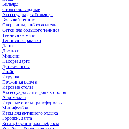
Бильярд
Столы бильярдные
Аксессуары для бильярда
Большой теннис
Овергрипы, виброгасители
Сетки для большого тенниса
Теннисные мячи
Теннисные ракетки
Дартс
Дротики
Мишени
Наборы дартс
Детские игры
Йо-йо
Игрушки
Пружинка радуга
Игровые столы
Аксессуары для игровых столов
Аэрохоккей
Игровые столы трансформеры
Минифутбол
Игры для активного отдыха
Городки, лапта
Кегли, боулинг, кольцебросы
Кетчболы, бочче, ловилки