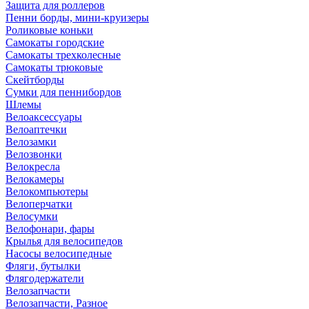
Защита для роллеров
Пенни борды, мини-круизеры
Роликовые коньки
Самокаты городские
Самокаты трехколесные
Самокаты трюковые
Скейтборды
Сумки для пеннибордов
Шлемы
Велоаксессуары
Велоаптечки
Велозамки
Велозвонки
Велокресла
Велокамеры
Велокомпьютеры
Велоперчатки
Велосумки
Велофонари, фары
Крылья для велосипедов
Насосы велосипедные
Фляги, бутылки
Флягодержатели
Велозапчасти
Велозапчасти, Разное