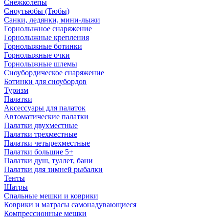
Снежколепы
Сноутьюбы (Тюбы)
Санки, ледянки, мини-лыжи
Горнолыжное снаряжение
Горнолыжные крепления
Горнолыжные ботинки
Горнолыжные очки
Горнолыжные шлемы
Сноубордическое снаряжение
Ботинки для сноубордов
Туризм
Палатки
Аксессуары для палаток
Автоматические палатки
Палатки двухместные
Палатки трехместные
Палатки четырехместные
Палатки большие 5+
Палатки душ, туалет, бани
Палатки для зимней рыбалки
Тенты
Шатры
Спальные мешки и коврики
Коврики и матрасы самонадувающиеся
Компрессионные мешки