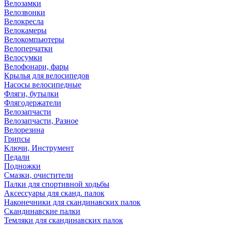
Велозамки
Велозвонки
Велокресла
Велокамеры
Велокомпьютеры
Велоперчатки
Велосумки
Велофонари, фары
Крылья для велосипедов
Насосы велосипедные
Фляги, бутылки
Флягодержатели
Велозапчасти
Велозапчасти, Разное
Велорезина
Грипсы
Ключи, Инструмент
Педали
Подножки
Смазки, очистители
Палки для спортивной ходьбы
Аксессуары для сканд. палок
Наконечники для скандинавских палок
Скандинавские палки
Темляки для скандинавских палок