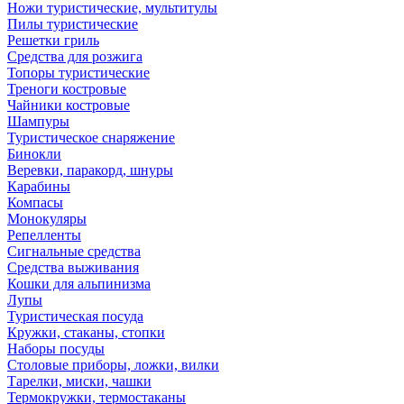
Ножи туристические, мультитулы
Пилы туристические
Решетки гриль
Средства для розжига
Топоры туристические
Треноги костровые
Чайники костровые
Шампуры
Туристическое снаряжение
Бинокли
Веревки, паракорд, шнуры
Карабины
Компасы
Монокуляры
Репелленты
Сигнальные средства
Средства выживания
Кошки для альпинизма
Лупы
Туристическая посуда
Кружки, стаканы, стопки
Наборы посуды
Столовые приборы, ложки, вилки
Тарелки, миски, чашки
Термокружки, термостаканы