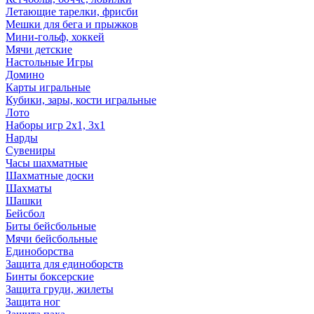
Летающие тарелки, фрисби
Мешки для бега и прыжков
Мини-гольф, хоккей
Мячи детские
Настольные Игры
Домино
Карты игральные
Кубики, зары, кости игральные
Лото
Наборы игр 2х1, 3х1
Нарды
Сувениры
Часы шахматные
Шахматные доски
Шахматы
Шашки
Бейсбол
Биты бейсбольные
Мячи бейсбольные
Единоборства
Защита для единоборств
Бинты боксерские
Защита груди, жилеты
Защита ног