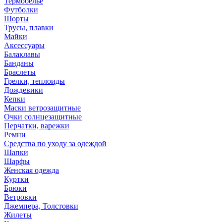
Термобелье
Футболки
Шорты
Трусы, плавки
Майки
Аксессуары
Балаклавы
Банданы
Браслеты
Грелки, теплоиды
Дождевики
Кепки
Маски ветрозащитные
Очки солнцезащитные
Перчатки, варежки
Ремни
Средства по уходу за одеждой
Шапки
Шарфы
Женская одежда
Куртки
Брюки
Ветровки
Джемпера, Толстовки
Жилеты