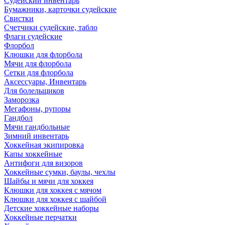
Судейский инвентарь
Бумажники, карточки судейские
Свистки
Счетчики судейские, табло
Флаги судейские
Флорбол
Клюшки для флорбола
Мячи для флорбола
Сетки для флорбола
Аксессуары, Инвентарь
Для болельщиков
Заморозка
Мегафоны, рупоры
Гандбол
Мячи гандбольные
Зимний инвентарь
Хоккейная экипировка
Капы хоккейные
Антифоги для визоров
Хоккейные сумки, баулы, чехлы
Шайбы и мячи для хоккея
Клюшки для хоккея с мячом
Клюшки для хоккея с шайбой
Детские хоккейные наборы
Хоккейные перчатки