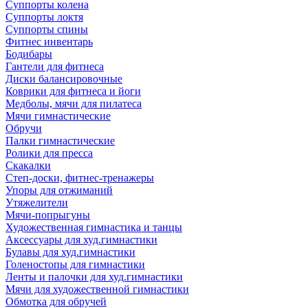
Суппорты колена
Суппорты локтя
Суппорты спины
Фитнес инвентарь
Бодибары
Гантели для фитнеса
Диски балансировочные
Коврики для фитнеса и йоги
Медболы, мячи для пилатеса
Мячи гимнастические
Обручи
Палки гимнастические
Ролики для пресса
Скакалки
Степ-доски, фитнес-тренажеры
Упоры для отжиманий
Утяжелители
Мячи-попрыгуны
Художественная гимнастика и танцы
Аксессуары для худ.гимнастики
Булавы для худ.гимнастики
Голеностопы для гимнастики
Ленты и палочки для худ.гимнастики
Мячи для художественной гимнастики
Обмотка для обручей