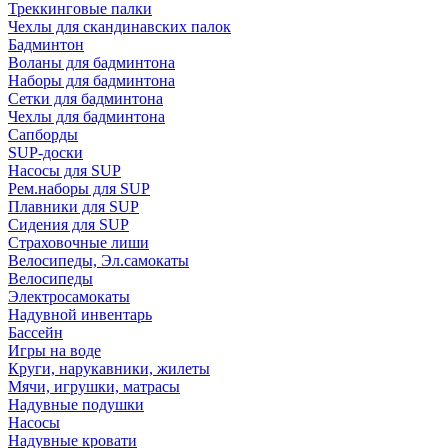
Треккинговые палки
Чехлы для скандинавских палок
Бадминтон
Воланы для бадминтона
Наборы для бадминтона
Сетки для бадминтона
Чехлы для бадминтона
Сапборды
SUP-доски
Насосы для SUP
Рем.наборы для SUP
Плавники для SUP
Сидения для SUP
Страховочные лиши
Велосипеды, Эл.самокаты
Велосипеды
Электросамокаты
Надувной инвентарь
Бассейн
Игры на воде
Круги, нарукавники, жилеты
Мячи, игрушки, матрасы
Надувные подушки
Насосы
Надувные кровати