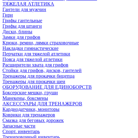
ТЯЖЕЛАЯ АТЛЕТИКА
Гантели для мужчин
Гири
Грифы гантельные
Грифы для штанги
Диски, блины
Замки для грифов
Крюки, ремни, лямки страховочные
Накладки гимнастические
Перчатки для тяжелой атлетики
Пояса для тяжелой атлетики
Расширители хвата для грифов
Стойки для грифов, дисков, гантелей
Тренажеры для прокачки бицепца
Тренажеры для прокачки шеи
ОБОРУДОВАНИЕ ДЛЯ ЕДИНОБОРСТВ
Боксерские мешки, груши
Манекены, боксмены
АКСЕССУАРЫ ДЛЯ ТРЕНАЖЕРОВ
Кардиодатчики, мониторы
Коврики для тренажеров
Смазка для беговых дорожек
Запасные части
Спорт. инвентарь
Тренировочный инвентарь