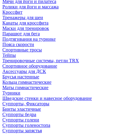
Мячи для йоги и пилатеса
Ролики для йоги и массажа
Кроссфит
Тренажеры для шеи
Канаты для кроссфита
Маски для тренировок
Парашют для бега
Подтягивания на турнике
Пояса скорости
Спортивные тросы
Тейпы
Тренировочные системы, петли TRX
Спортивное оборудование
Аксессуары для ДСК
Брусья настенные
Кольца гимнастические
Маты гимнастические
Турники
Шведские стенки и навесное оборудование
Суппорты, Фиксаторы
Бинты эластичные
Суппорты бедра
Суппорты голени
Суппорты голеностопа
Суппорты запястья