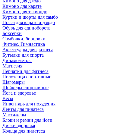
Кимоно для дзюдо
Кимоно для карате
Кимоно для тэквондо
Куртки и шорты для самбо
Пояса для карате и дзюдо
Обувь для единоборств
Боксерки
Самбовки, борцовки
Фитнес, Гимнастика
Аксессуары для фитнеса
Бутылки для спорта
Динамометры
Магнезия
Перчатки для фитнеса
Полотенца спортивные
Шагомеры
Шейкеры спортивные
Йога и здоровье
Весы
Инвентарь для похудения
Ленты для пилатеса
Массажеры
Блоки и ремни для йоги
Диски здоровья
Кольца для пилатеса