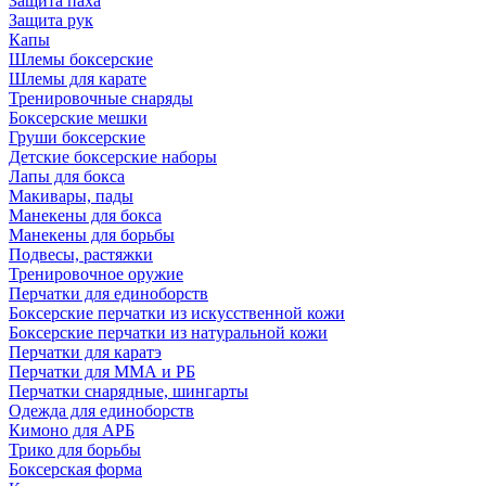
Защита паха
Защита рук
Капы
Шлемы боксерские
Шлемы для карате
Тренировочные снаряды
Боксерские мешки
Груши боксерские
Детские боксерские наборы
Лапы для бокса
Макивары, пады
Манекены для бокса
Манекены для борьбы
Подвесы, растяжки
Тренировочное оружие
Перчатки для единоборств
Боксерские перчатки из искусственной кожи
Боксерские перчатки из натуральной кожи
Перчатки для каратэ
Перчатки для ММА и РБ
Перчатки снарядные, шингарты
Одежда для единоборств
Кимоно для АРБ
Трико для борьбы
Боксерская форма