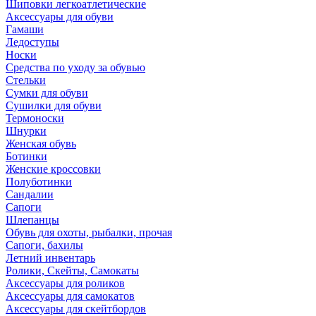
Шиповки легкоатлетические
Аксессуары для обуви
Гамаши
Ледоступы
Носки
Средства по уходу за обувью
Стельки
Сумки для обуви
Сушилки для обуви
Термоноски
Шнурки
Женская обувь
Ботинки
Женские кроссовки
Полуботинки
Сандалии
Сапоги
Шлепанцы
Обувь для охоты, рыбалки, прочая
Сапоги, бахилы
Летний инвентарь
Ролики, Скейты, Самокаты
Аксессуары для роликов
Аксессуары для самокатов
Аксессуары для скейтбордов