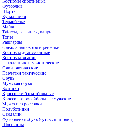
Костюмы спортивные
Футболки
Шорты
Купальники
Термобелье
Майки
Тайтсы, леггинсы, капри
Топы
Рашгарды
Одежда для охоты и рыбалки
Костюмы демисезонные
Костюмы зимние
Наколенники туристические
Очки тактические
Перчатки тактические
Обувь
Мужская обувь
Ботинки
Кроссовки баскетбольные
Кроссовки волейбольные мужские
Мужские кроссовки
Полуботинки
Сандалии
Футбольная обувь (бутсы, шиповки)
Шлепанцы