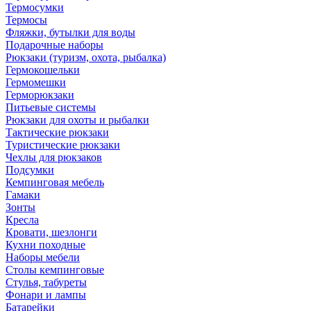
Термосумки
Термосы
Фляжки, бутылки для воды
Подарочные наборы
Рюкзаки (туризм, охота, рыбалка)
Гермокошельки
Гермомешки
Герморюкзаки
Питьевые системы
Рюкзаки для охоты и рыбалки
Тактические рюкзаки
Туристические рюкзаки
Чехлы для рюкзаков
Подсумки
Кемпинговая мебель
Гамаки
Зонты
Кресла
Кровати, шезлонги
Кухни походные
Наборы мебели
Столы кемпинговые
Стулья, табуреты
Фонари и лампы
Батарейки