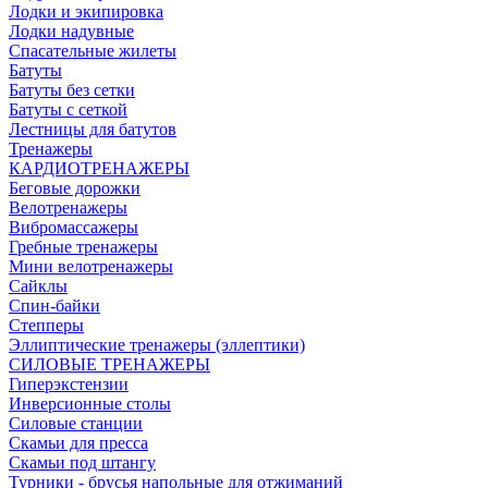
Лодки и экипировка
Лодки надувные
Спасательные жилеты
Батуты
Батуты без сетки
Батуты с сеткой
Лестницы для батутов
Тренажеры
КАРДИОТРЕНАЖЕРЫ
Беговые дорожки
Велотренажеры
Вибромассажеры
Гребные тренажеры
Мини велотренажеры
Сайклы
Спин-байки
Степперы
Эллиптические тренажеры (эллептики)
СИЛОВЫЕ ТРЕНАЖЕРЫ
Гиперэкстензии
Инверсионные столы
Силовые станции
Скамьи для пресса
Скамьи под штангу
Турники - брусья напольные для отжиманий