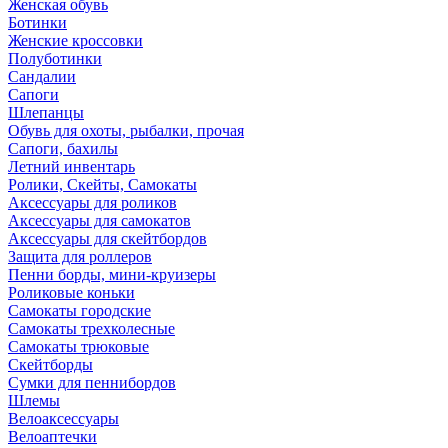
Женская обувь
Ботинки
Женские кроссовки
Полуботинки
Сандалии
Сапоги
Шлепанцы
Обувь для охоты, рыбалки, прочая
Сапоги, бахилы
Летний инвентарь
Ролики, Скейты, Самокаты
Аксессуары для роликов
Аксессуары для самокатов
Аксессуары для скейтбордов
Защита для роллеров
Пенни борды, мини-круизеры
Роликовые коньки
Самокаты городские
Самокаты трехколесные
Самокаты трюковые
Скейтборды
Сумки для пеннибордов
Шлемы
Велоаксессуары
Велоаптечки