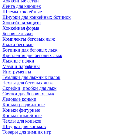
Хоккейные сетки
Лента для клюшек
Шлемы хоккейные
Шнурки для хоккейных ботинок
Хоккейная защита
Хоккейная форма
Беговые лыжи
Комплекты беговых лыж
Лыжи беговые
Ботинки для беговых лыж
Крепления для беговых лыж
Лыжные палки
Мази и парафины
Инструменты
Темляки для лыжных палок
Чехлы для беговых лыж
Скребки, пробки для лыж
Связки для беговых лыж
Ледовые коньки
Коньки раздвижные
Коньки фигурные
Коньки хоккейные
Чехлы для коньков
Шнурки для коньков
Товары для зимних игр