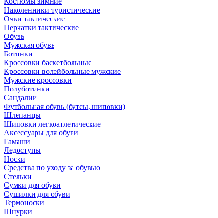
Костюмы зимние
Наколенники туристические
Очки тактические
Перчатки тактические
Обувь
Мужская обувь
Ботинки
Кроссовки баскетбольные
Кроссовки волейбольные мужские
Мужские кроссовки
Полуботинки
Сандалии
Футбольная обувь (бутсы, шиповки)
Шлепанцы
Шиповки легкоатлетические
Аксессуары для обуви
Гамаши
Ледоступы
Носки
Средства по уходу за обувью
Стельки
Сумки для обуви
Сушилки для обуви
Термоноски
Шнурки