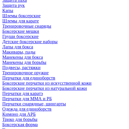
Защита паха
Защита рук
Капы
Шлемы боксерские
Шлемы для карате
Тренировочные снаряды
Боксерские мешки
Груши боксерские
Детские боксерские наборы
Лапы для бокса
Макивары, пады
Манекены для бокса
Манекены для борьбы
Подвесы, растяжки
Тренировочное оружие
Перчатки для единоборств
Боксерские перчатки из искусственной кожи
Боксерские перчатки из натуральной кожи
Перчатки для каратэ
Перчатки для ММА и РБ
Перчатки снарядные, шингарты
Одежда для единоборств
Кимоно для АРБ
Трико для борьбы
Боксерская форма