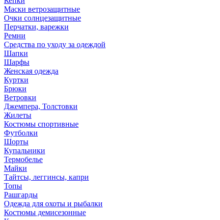
Кепки
Маски ветрозащитные
Очки солнцезащитные
Перчатки, варежки
Ремни
Средства по уходу за одеждой
Шапки
Шарфы
Женская одежда
Куртки
Брюки
Ветровки
Джемпера, Толстовки
Жилеты
Костюмы спортивные
Футболки
Шорты
Купальники
Термобелье
Майки
Тайтсы, леггинсы, капри
Топы
Рашгарды
Одежда для охоты и рыбалки
Костюмы демисезонные