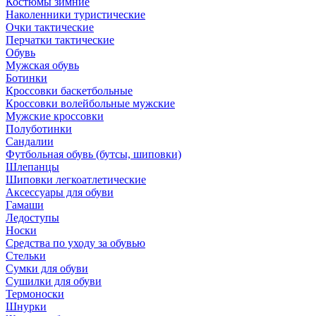
Костюмы зимние
Наколенники туристические
Очки тактические
Перчатки тактические
Обувь
Мужская обувь
Ботинки
Кроссовки баскетбольные
Кроссовки волейбольные мужские
Мужские кроссовки
Полуботинки
Сандалии
Футбольная обувь (бутсы, шиповки)
Шлепанцы
Шиповки легкоатлетические
Аксессуары для обуви
Гамаши
Ледоступы
Носки
Средства по уходу за обувью
Стельки
Сумки для обуви
Сушилки для обуви
Термоноски
Шнурки