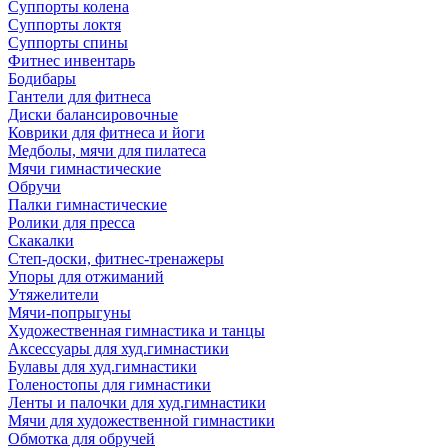
Суппорты колена
Суппорты локтя
Суппорты спины
Фитнес инвентарь
Бодибары
Гантели для фитнеса
Диски балансировочные
Коврики для фитнеса и йоги
Медболы, мячи для пилатеса
Мячи гимнастические
Обручи
Палки гимнастические
Ролики для пресса
Скакалки
Степ-доски, фитнес-тренажеры
Упоры для отжиманий
Утяжелители
Мячи-попрыгуны
Художественная гимнастика и танцы
Аксессуары для худ.гимнастики
Булавы для худ.гимнастики
Голеностопы для гимнастики
Ленты и палочки для худ.гимнастики
Мячи для художественной гимнастики
Обмотка для обручей