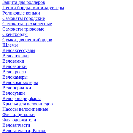
Защита для роллеров
Пенни борды, мини-круизеры
Роликовые коньки
Самокаты городские
Самокаты трехколесные
Самокаты трюковые
Скейтборды
Сумки для пеннибордов
Шлемы
Велоаксессуары
Велоаптечки
Велозамки
Велозвонки
Велокресла
Велокамеры
Велокомпьютеры
Велоперчатки
Велосумки
Велофонари, фары
Крылья для велосипедов
Насосы велосипедные
Фляги, бутылки
Флягодержатели
Велозапчасти
Велозапчасти, Разное