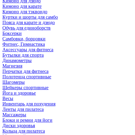
Кимоно для дзюдо
Кимоно для карате
Кимоно для тэквондо
Куртки и шорты для самбо
Пояса для карате и дзюдо
Обувь для единоборств
Боксерки
Самбовки, борцовки
Фитнес, Гимнастика
Аксессуары для фитнеса
Бутылки для спорта
Динамометры
Магнезия
Перчатки для фитнеса
Полотенца спортивные
Шагомеры
Шейкеры спортивные
Йога и здоровье
Весы
Инвентарь для похудения
Ленты для пилатеса
Массажеры
Блоки и ремни для йоги
Диски здоровья
Кольца для пилатеса