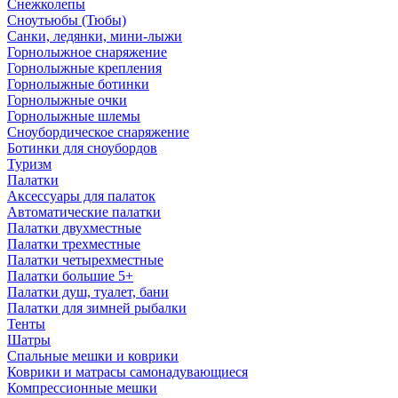
Снежколепы
Сноутьюбы (Тюбы)
Санки, ледянки, мини-лыжи
Горнолыжное снаряжение
Горнолыжные крепления
Горнолыжные ботинки
Горнолыжные очки
Горнолыжные шлемы
Сноубордическое снаряжение
Ботинки для сноубордов
Туризм
Палатки
Аксессуары для палаток
Автоматические палатки
Палатки двухместные
Палатки трехместные
Палатки четырехместные
Палатки большие 5+
Палатки душ, туалет, бани
Палатки для зимней рыбалки
Тенты
Шатры
Спальные мешки и коврики
Коврики и матрасы самонадувающиеся
Компрессионные мешки