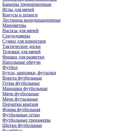
Барьеры тренировочные
Иглы для мячей
Конусы и штанги
Лестницы координационные
Манометры
Насосы для мячей
Секундомеры
Сумки для инвентаря
Тактические доски
Тележки для мячей
Фишки для разметки
Напольные обручи
Футбол
Бутсы, шиповки, футзалки
Ворота футбольные
Гетры футбольные
Манишки футбольные
Мячи футбольные
Мячи футзальные
Перчатки вратаря
Форма футбольная
Футбольные сетки
Футбольные тренажеры
Щитки футбольные
Волейбол