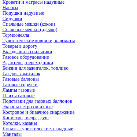
Кровати и матрасы надувные
Насосы
Подушки надувные
Сидушки
Спальные мешки (кокон)
Спальные мешки (одеяло)
Термоодеяла
Туристические коврики, карематы
Товары в дорогу
Вкладыши в спальники
Газовое оборудование
Адаптеры, переходники
Бензин для зажигалок, топливо
Газ для зажигалок
Газовые баллоны
Газовые горелки
Лампы газовые
Плиты газовые
Подставки для газовых баллонов
Экраны ветрозащитные
Костровое и бивачное снаряжение
Канистры, ведра, душ
Котелки, казаны
Лопаты туристические, складные
Мангалы