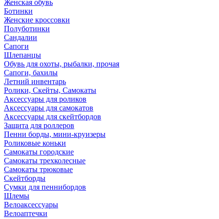
Женская обувь
Ботинки
Женские кроссовки
Полуботинки
Сандалии
Сапоги
Шлепанцы
Обувь для охоты, рыбалки, прочая
Сапоги, бахилы
Летний инвентарь
Ролики, Скейты, Самокаты
Аксессуары для роликов
Аксессуары для самокатов
Аксессуары для скейтбордов
Защита для роллеров
Пенни борды, мини-круизеры
Роликовые коньки
Самокаты городские
Самокаты трехколесные
Самокаты трюковые
Скейтборды
Сумки для пеннибордов
Шлемы
Велоаксессуары
Велоаптечки