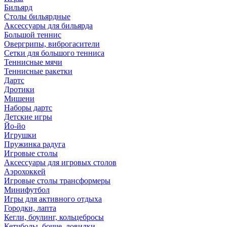
Бильярд
Столы бильярдные
Аксессуары для бильярда
Большой теннис
Овергрипы, виброгасители
Сетки для большого тенниса
Теннисные мячи
Теннисные ракетки
Дартс
Дротики
Мишени
Наборы дартс
Детские игры
Йо-йо
Игрушки
Пружинка радуга
Игровые столы
Аксессуары для игровых столов
Аэрохоккей
Игровые столы трансформеры
Минифутбол
Игры для активного отдыха
Городки, лапта
Кегли, боулинг, кольцебросы
Кетчболы, бочче, ловилки