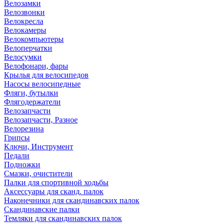
Велозамки
Велозвонки
Велокресла
Велокамеры
Велокомпьютеры
Велоперчатки
Велосумки
Велофонари, фары
Крылья для велосипедов
Насосы велосипедные
Фляги, бутылки
Флягодержатели
Велозапчасти
Велозапчасти, Разное
Велорезина
Грипсы
Ключи, Инструмент
Педали
Подножки
Смазки, очистители
Палки для спортивной ходьбы
Аксессуары для сканд. палок
Наконечники для скандинавских палок
Скандинавские палки
Темляки для скандинавских палок