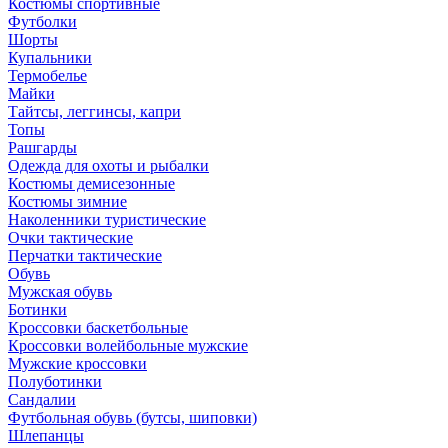
Костюмы спортивные
Футболки
Шорты
Купальники
Термобелье
Майки
Тайтсы, леггинсы, капри
Топы
Рашгарды
Одежда для охоты и рыбалки
Костюмы демисезонные
Костюмы зимние
Наколенники туристические
Очки тактические
Перчатки тактические
Обувь
Мужская обувь
Ботинки
Кроссовки баскетбольные
Кроссовки волейбольные мужские
Мужские кроссовки
Полуботинки
Сандалии
Футбольная обувь (бутсы, шиповки)
Шлепанцы