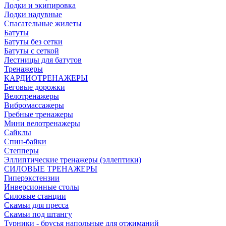
Лодки и экипировка
Лодки надувные
Спасательные жилеты
Батуты
Батуты без сетки
Батуты с сеткой
Лестницы для батутов
Тренажеры
КАРДИОТРЕНАЖЕРЫ
Беговые дорожки
Велотренажеры
Вибромассажеры
Гребные тренажеры
Мини велотренажеры
Сайклы
Спин-байки
Степперы
Эллиптические тренажеры (эллептики)
СИЛОВЫЕ ТРЕНАЖЕРЫ
Гиперэкстензии
Инверсионные столы
Силовые станции
Скамьи для пресса
Скамьи под штангу
Турники - брусья напольные для отжиманий