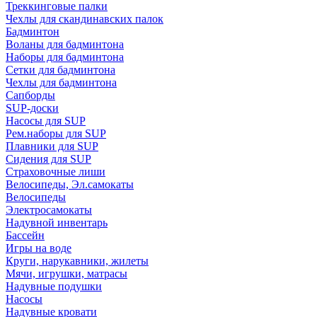
Треккинговые палки
Чехлы для скандинавских палок
Бадминтон
Воланы для бадминтона
Наборы для бадминтона
Сетки для бадминтона
Чехлы для бадминтона
Сапборды
SUP-доски
Насосы для SUP
Рем.наборы для SUP
Плавники для SUP
Сидения для SUP
Страховочные лиши
Велосипеды, Эл.самокаты
Велосипеды
Электросамокаты
Надувной инвентарь
Бассейн
Игры на воде
Круги, нарукавники, жилеты
Мячи, игрушки, матрасы
Надувные подушки
Насосы
Надувные кровати