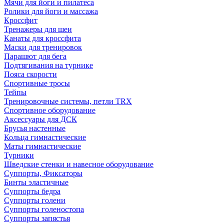
Мячи для йоги и пилатеса
Ролики для йоги и массажа
Кроссфит
Тренажеры для шеи
Канаты для кроссфита
Маски для тренировок
Парашют для бега
Подтягивания на турнике
Пояса скорости
Спортивные тросы
Тейпы
Тренировочные системы, петли TRX
Спортивное оборудование
Аксессуары для ДСК
Брусья настенные
Кольца гимнастические
Маты гимнастические
Турники
Шведские стенки и навесное оборудование
Суппорты, Фиксаторы
Бинты эластичные
Суппорты бедра
Суппорты голени
Суппорты голеностопа
Суппорты запястья