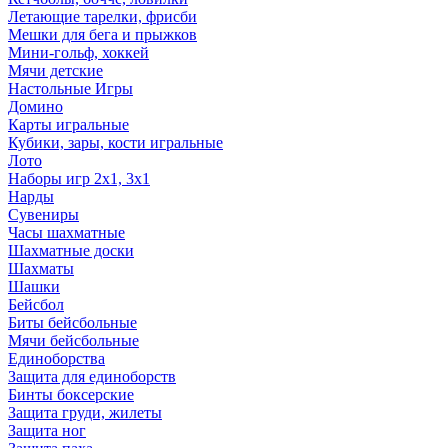
Летающие тарелки, фрисби
Мешки для бега и прыжков
Мини-гольф, хоккей
Мячи детские
Настольные Игры
Домино
Карты игральные
Кубики, зары, кости игральные
Лото
Наборы игр 2х1, 3х1
Нарды
Сувениры
Часы шахматные
Шахматные доски
Шахматы
Шашки
Бейсбол
Биты бейсбольные
Мячи бейсбольные
Единоборства
Защита для единоборств
Бинты боксерские
Защита груди, жилеты
Защита ног