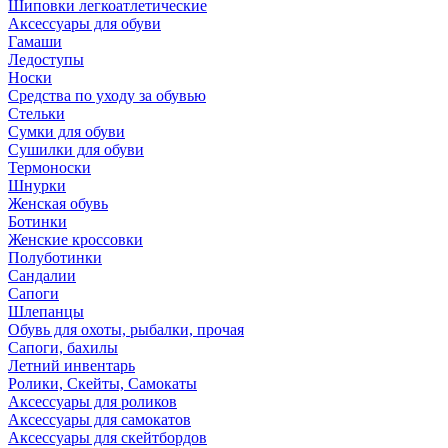
Шиповки легкоатлетические
Аксессуары для обуви
Гамаши
Ледоступы
Носки
Средства по уходу за обувью
Стельки
Сумки для обуви
Сушилки для обуви
Термоноски
Шнурки
Женская обувь
Ботинки
Женские кроссовки
Полуботинки
Сандалии
Сапоги
Шлепанцы
Обувь для охоты, рыбалки, прочая
Сапоги, бахилы
Летний инвентарь
Ролики, Скейты, Самокаты
Аксессуары для роликов
Аксессуары для самокатов
Аксессуары для скейтбордов