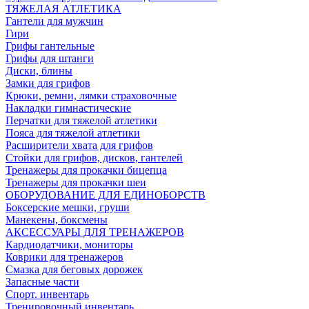
ТЯЖЕЛАЯ АТЛЕТИКА
Гантели для мужчин
Гири
Грифы гантельные
Грифы для штанги
Диски, блины
Замки для грифов
Крюки, ремни, лямки страховочные
Накладки гимнастические
Перчатки для тяжелой атлетики
Пояса для тяжелой атлетики
Расширители хвата для грифов
Стойки для грифов, дисков, гантелей
Тренажеры для прокачки бицепца
Тренажеры для прокачки шеи
ОБОРУДОВАНИЕ ДЛЯ ЕДИНОБОРСТВ
Боксерские мешки, груши
Манекены, боксмены
АКСЕССУАРЫ ДЛЯ ТРЕНАЖЕРОВ
Кардиодатчики, мониторы
Коврики для тренажеров
Смазка для беговых дорожек
Запасные части
Спорт. инвентарь
Тренировочный инвентарь