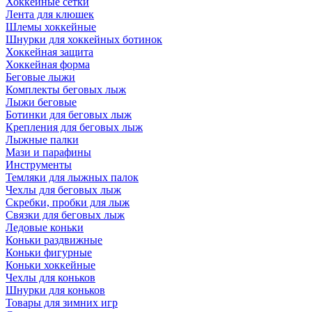
Хоккейные сетки
Лента для клюшек
Шлемы хоккейные
Шнурки для хоккейных ботинок
Хоккейная защита
Хоккейная форма
Беговые лыжи
Комплекты беговых лыж
Лыжи беговые
Ботинки для беговых лыж
Крепления для беговых лыж
Лыжные палки
Мази и парафины
Инструменты
Темляки для лыжных палок
Чехлы для беговых лыж
Скребки, пробки для лыж
Связки для беговых лыж
Ледовые коньки
Коньки раздвижные
Коньки фигурные
Коньки хоккейные
Чехлы для коньков
Шнурки для коньков
Товары для зимних игр