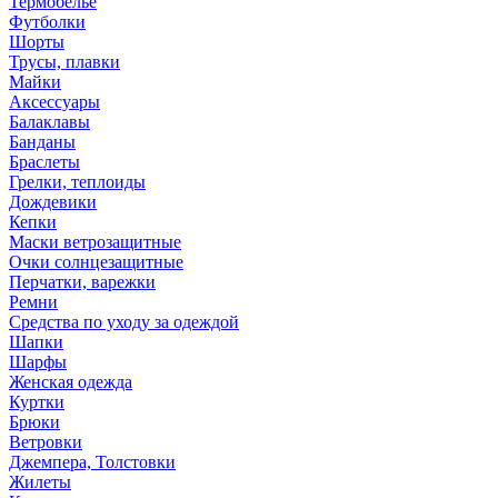
Термобелье
Футболки
Шорты
Трусы, плавки
Майки
Аксессуары
Балаклавы
Банданы
Браслеты
Грелки, теплоиды
Дождевики
Кепки
Маски ветрозащитные
Очки солнцезащитные
Перчатки, варежки
Ремни
Средства по уходу за одеждой
Шапки
Шарфы
Женская одежда
Куртки
Брюки
Ветровки
Джемпера, Толстовки
Жилеты