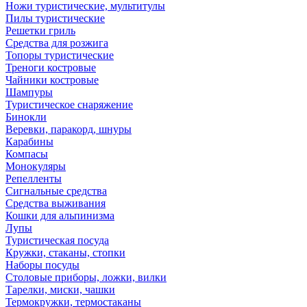
Ножи туристические, мультитулы
Пилы туристические
Решетки гриль
Средства для розжига
Топоры туристические
Треноги костровые
Чайники костровые
Шампуры
Туристическое снаряжение
Бинокли
Веревки, паракорд, шнуры
Карабины
Компасы
Монокуляры
Репелленты
Сигнальные средства
Средства выживания
Кошки для альпинизма
Лупы
Туристическая посуда
Кружки, стаканы, стопки
Наборы посуды
Столовые приборы, ложки, вилки
Тарелки, миски, чашки
Термокружки, термостаканы