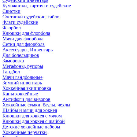
Судейский инвентарь
Бумажники, карточки судейские
Свистки
Счетчики судейские, табло
Флаги судейские
Флорбол
Клюшки для флорбола
Мячи для флорбола
Сетки для флорбола
Аксессуары, Инвентарь
Для болельщиков
Заморозка
Мегафоны, рупоры
Гандбол
Мячи гандбольные
Зимний инвентарь
Хоккейная экипировка
Капы хоккейные
Антифоги для визоров
Хоккейные сумки, баулы, чехлы
Шайбы и мячи для хоккея
Клюшки для хоккея с мячом
Клюшки для хоккея с шайбой
Детские хоккейные наборы
Хоккейные перчатки