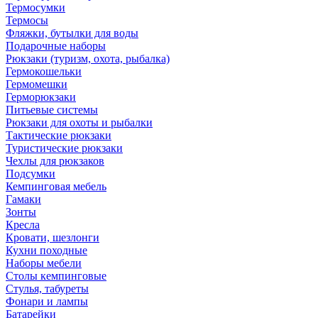
Термосумки
Термосы
Фляжки, бутылки для воды
Подарочные наборы
Рюкзаки (туризм, охота, рыбалка)
Гермокошельки
Гермомешки
Герморюкзаки
Питьевые системы
Рюкзаки для охоты и рыбалки
Тактические рюкзаки
Туристические рюкзаки
Чехлы для рюкзаков
Подсумки
Кемпинговая мебель
Гамаки
Зонты
Кресла
Кровати, шезлонги
Кухни походные
Наборы мебели
Столы кемпинговые
Стулья, табуреты
Фонари и лампы
Батарейки