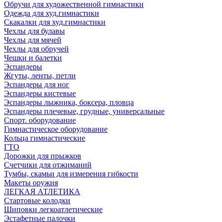
Обручи для художественной гимнастики
Одежда для худ.гимнастики
Скакалки для худ.гимнастики
Чехлы для булавы
Чехлы для мячей
Чехлы для обручей
Чешки и балетки
Эспандеры
Жгуты, ленты, петли
Эспандеры для ног
Эспандеры кистевые
Эспандеры лыжника, боксера, пловца
Эспандеры плечевые, грудные, универсальные
Спорт. оборудование
Гимнастическое оборудование
Кольца гимнастические
ГТО
Дорожки для прыжков
Счетчики для отжиманий
Тумбы, скамьи для измерения гибкости
Макеты оружия
ЛЕГКАЯ АТЛЕТИКА
Стартовые колодки
Шиповки легкоатлетические
Эстафетные палочки