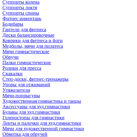
Суппорты колена
Суппорты локтя
Суппорты спины
Фитнес инвентарь
Бодибары
Гантели для фитнеса
Диски балансировочные
Коврики для фитнеса и йоги
Медболы, мячи для пилатеса
Мячи гимнастические
Обручи
Палки гимнастические
Ролики для пресса
Скакалки
Степ-доски, фитнес-тренажеры
Упоры для отжиманий
Утяжелители
Мячи-попрыгуны
Художественная гимнастика и танцы
Аксессуары для худ.гимнастики
Булавы для худ.гимнастики
Голеностопы для гимнастики
Ленты и палочки для худ.гимнастики
Мячи для художественной гимнастики
Обмотка для обручей