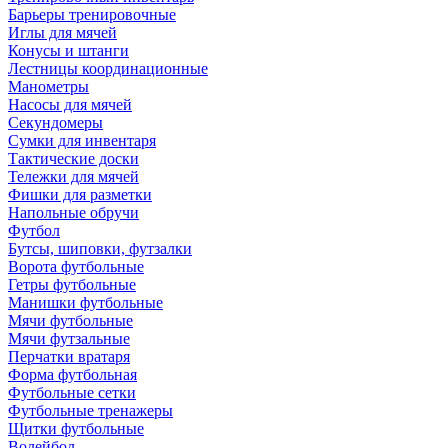
Барьеры тренировочные
Иглы для мячей
Конусы и штанги
Лестницы координационные
Манометры
Насосы для мячей
Секундомеры
Сумки для инвентаря
Тактические доски
Тележки для мячей
Фишки для разметки
Напольные обручи
Футбол
Бутсы, шиповки, футзалки
Ворота футбольные
Гетры футбольные
Манишки футбольные
Мячи футбольные
Мячи футзальные
Перчатки вратаря
Форма футбольная
Футбольные сетки
Футбольные тренажеры
Щитки футбольные
Волейбол