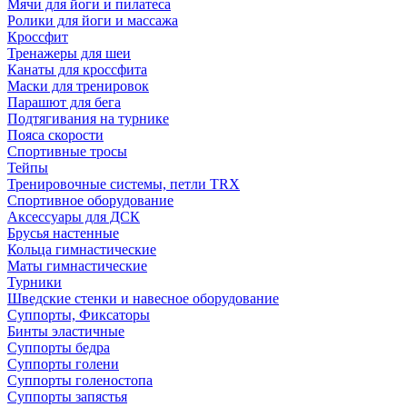
Мячи для йоги и пилатеса
Ролики для йоги и массажа
Кроссфит
Тренажеры для шеи
Канаты для кроссфита
Маски для тренировок
Парашют для бега
Подтягивания на турнике
Пояса скорости
Спортивные тросы
Тейпы
Тренировочные системы, петли TRX
Спортивное оборудование
Аксессуары для ДСК
Брусья настенные
Кольца гимнастические
Маты гимнастические
Турники
Шведские стенки и навесное оборудование
Суппорты, Фиксаторы
Бинты эластичные
Суппорты бедра
Суппорты голени
Суппорты голеностопа
Суппорты запястья