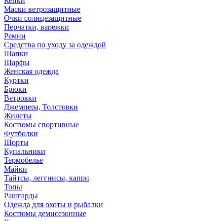
Кепки
Маски ветрозащитные
Очки солнцезащитные
Перчатки, варежки
Ремни
Средства по уходу за одеждой
Шапки
Шарфы
Женская одежда
Куртки
Брюки
Ветровки
Джемпера, Толстовки
Жилеты
Костюмы спортивные
Футболки
Шорты
Купальники
Термобелье
Майки
Тайтсы, леггинсы, капри
Топы
Рашгарды
Одежда для охоты и рыбалки
Костюмы демисезонные