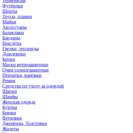
Термобелье
Футболки
Шорты
Трусы, плавки
Майки
Аксессуары
Балаклавы
Банданы
Браслеты
Грелки, теплоиды
Дождевики
Кепки
Маски ветрозащитные
Очки солнцезащитные
Перчатки, варежки
Ремни
Средства по уходу за одеждой
Шапки
Шарфы
Женская одежда
Куртки
Брюки
Ветровки
Джемпера, Толстовки
Жилеты