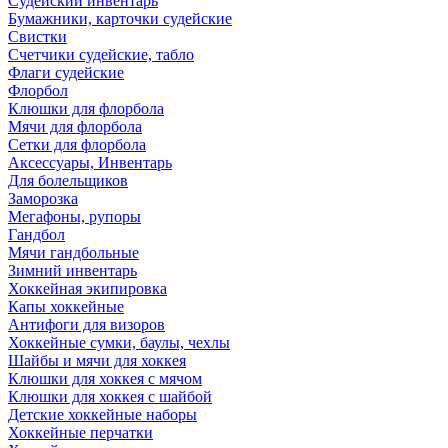
Судейский инвентарь
Бумажники, карточки судейские
Свистки
Счетчики судейские, табло
Флаги судейские
Флорбол
Клюшки для флорбола
Мячи для флорбола
Сетки для флорбола
Аксессуары, Инвентарь
Для болельщиков
Заморозка
Мегафоны, рупоры
Гандбол
Мячи гандбольные
Зимний инвентарь
Хоккейная экипировка
Капы хоккейные
Антифоги для визоров
Хоккейные сумки, баулы, чехлы
Шайбы и мячи для хоккея
Клюшки для хоккея с мячом
Клюшки для хоккея с шайбой
Детские хоккейные наборы
Хоккейные перчатки