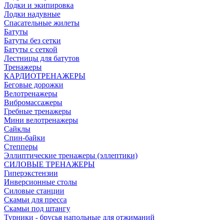
Лодки и экипировка
Лодки надувные
Спасательные жилеты
Батуты
Батуты без сетки
Батуты с сеткой
Лестницы для батутов
Тренажеры
КАРДИОТРЕНАЖЕРЫ
Беговые дорожки
Велотренажеры
Вибромассажеры
Гребные тренажеры
Мини велотренажеры
Сайклы
Спин-байки
Степперы
Эллиптические тренажеры (эллептики)
СИЛОВЫЕ ТРЕНАЖЕРЫ
Гиперэкстензии
Инверсионные столы
Силовые станции
Скамьи для пресса
Скамьи под штангу
Турники - брусья напольные для отжиманий