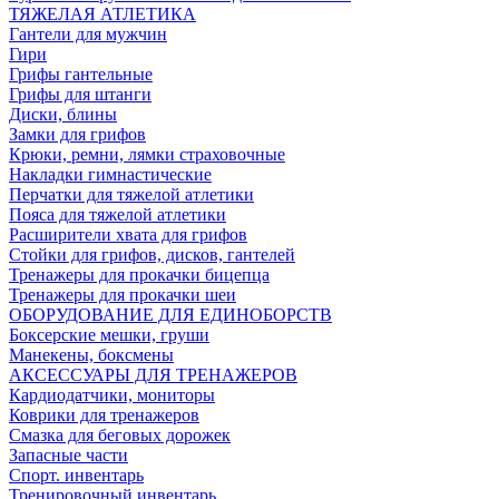
ТЯЖЕЛАЯ АТЛЕТИКА
Гантели для мужчин
Гири
Грифы гантельные
Грифы для штанги
Диски, блины
Замки для грифов
Крюки, ремни, лямки страховочные
Накладки гимнастические
Перчатки для тяжелой атлетики
Пояса для тяжелой атлетики
Расширители хвата для грифов
Стойки для грифов, дисков, гантелей
Тренажеры для прокачки бицепца
Тренажеры для прокачки шеи
ОБОРУДОВАНИЕ ДЛЯ ЕДИНОБОРСТВ
Боксерские мешки, груши
Манекены, боксмены
АКСЕССУАРЫ ДЛЯ ТРЕНАЖЕРОВ
Кардиодатчики, мониторы
Коврики для тренажеров
Смазка для беговых дорожек
Запасные части
Спорт. инвентарь
Тренировочный инвентарь