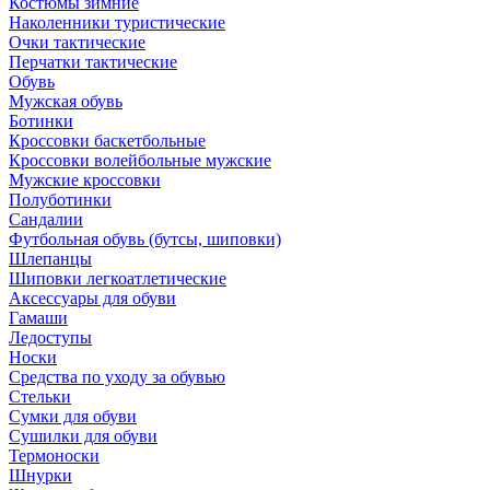
Костюмы зимние
Наколенники туристические
Очки тактические
Перчатки тактические
Обувь
Мужская обувь
Ботинки
Кроссовки баскетбольные
Кроссовки волейбольные мужские
Мужские кроссовки
Полуботинки
Сандалии
Футбольная обувь (бутсы, шиповки)
Шлепанцы
Шиповки легкоатлетические
Аксессуары для обуви
Гамаши
Ледоступы
Носки
Средства по уходу за обувью
Стельки
Сумки для обуви
Сушилки для обуви
Термоноски
Шнурки