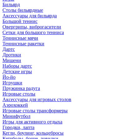
Бильярд
Столы бильярдные
Аксессуары для бильярда
Большой теннис
Овергрипы, виброгасители
Сетки для большого тенниса
Теннисные мячи
Теннисные ракетки
Дартс
Дротики
Мишени
Наборы дартс
Детские игры
Йо-йо
Игрушки
Пружинка радуга
Игровые столы
Аксессуары для игровых столов
Аэрохоккей
Игровые столы трансформеры
Минифутбол
Игры для активного отдыха
Городки, лапта
Кегли, боулинг, кольцебросы
Кетчболы, бочче, ловилки