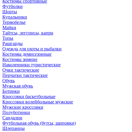
Костюмы спортивные
Футболки
Шорты
Купальники
Термобелье
Майки
Тайтсы, леггинсы, капри
Топы
Рашгарды
Одежда для охоты и рыбалки
Костюмы демисезонные
Костюмы зимние
Наколенники туристические
Очки тактические
Перчатки тактические
Обувь
Мужская обувь
Ботинки
Кроссовки баскетбольные
Кроссовки волейбольные мужские
Мужские кроссовки
Полуботинки
Сандалии
Футбольная обувь (бутсы, шиповки)
Шлепанцы