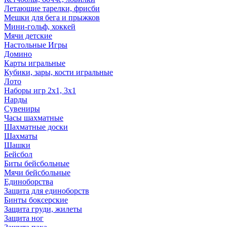
Летающие тарелки, фрисби
Мешки для бега и прыжков
Мини-гольф, хоккей
Мячи детские
Настольные Игры
Домино
Карты игральные
Кубики, зары, кости игральные
Лото
Наборы игр 2х1, 3х1
Нарды
Сувениры
Часы шахматные
Шахматные доски
Шахматы
Шашки
Бейсбол
Биты бейсбольные
Мячи бейсбольные
Единоборства
Защита для единоборств
Бинты боксерские
Защита груди, жилеты
Защита ног