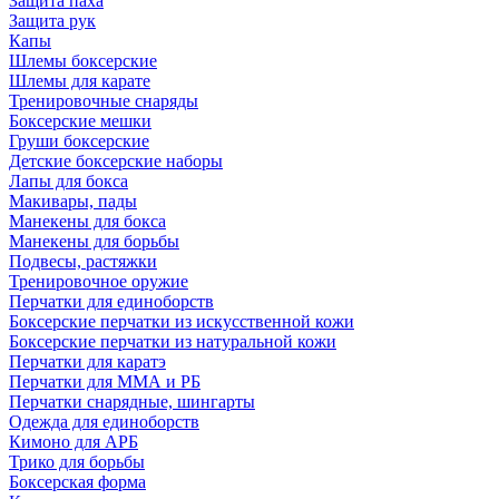
Защита паха
Защита рук
Капы
Шлемы боксерские
Шлемы для карате
Тренировочные снаряды
Боксерские мешки
Груши боксерские
Детские боксерские наборы
Лапы для бокса
Макивары, пады
Манекены для бокса
Манекены для борьбы
Подвесы, растяжки
Тренировочное оружие
Перчатки для единоборств
Боксерские перчатки из искусственной кожи
Боксерские перчатки из натуральной кожи
Перчатки для каратэ
Перчатки для ММА и РБ
Перчатки снарядные, шингарты
Одежда для единоборств
Кимоно для АРБ
Трико для борьбы
Боксерская форма