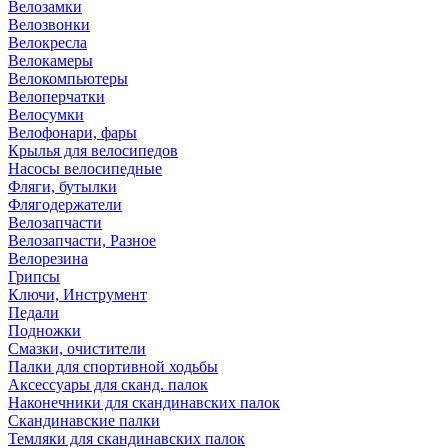
Велозамки
Велозвонки
Велокресла
Велокамеры
Велокомпьютеры
Велоперчатки
Велосумки
Велофонари, фары
Крылья для велосипедов
Насосы велосипедные
Фляги, бутылки
Флягодержатели
Велозапчасти
Велозапчасти, Разное
Велорезина
Грипсы
Ключи, Инструмент
Педали
Подножки
Смазки, очистители
Палки для спортивной ходьбы
Аксессуары для сканд. палок
Наконечники для скандинавских палок
Скандинавские палки
Темляки для скандинавских палок