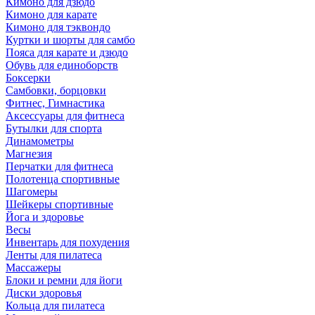
Кимоно для дзюдо
Кимоно для карате
Кимоно для тэквондо
Куртки и шорты для самбо
Пояса для карате и дзюдо
Обувь для единоборств
Боксерки
Самбовки, борцовки
Фитнес, Гимнастика
Аксессуары для фитнеса
Бутылки для спорта
Динамометры
Магнезия
Перчатки для фитнеса
Полотенца спортивные
Шагомеры
Шейкеры спортивные
Йога и здоровье
Весы
Инвентарь для похудения
Ленты для пилатеса
Массажеры
Блоки и ремни для йоги
Диски здоровья
Кольца для пилатеса