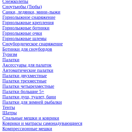
Снежколепы
Сноутьюбы (Тюбы)
Санки, ледянки, мини-лыжи
Горнолыжное снаряжение
Горнолыжные крепления
Горнолыжные ботинки
Горнолыжные очки
Горнолыжные шлемы
Сноубордическое снаряжение
Ботинки для сноубордов
Туризм
Палатки
Аксессуары для палаток
Автоматические палатки
Палатки двухместные
Палатки трехместные
Палатки четырехместные
Палатки большие 5+
Палатки душ, туалет, бани
Палатки для зимней рыбалки
Тенты
Шатры
Спальные мешки и коврики
Коврики и матрасы самонадувающиеся
Компрессионные мешки