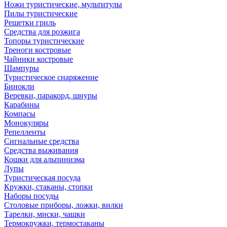
Ножи туристические, мультитулы
Пилы туристические
Решетки гриль
Средства для розжига
Топоры туристические
Треноги костровые
Чайники костровые
Шампуры
Туристическое снаряжение
Бинокли
Веревки, паракорд, шнуры
Карабины
Компасы
Монокуляры
Репелленты
Сигнальные средства
Средства выживания
Кошки для альпинизма
Лупы
Туристическая посуда
Кружки, стаканы, стопки
Наборы посуды
Столовые приборы, ложки, вилки
Тарелки, миски, чашки
Термокружки, термостаканы