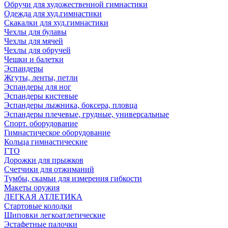
Обручи для художественной гимнастики
Одежда для худ.гимнастики
Скакалки для худ.гимнастики
Чехлы для булавы
Чехлы для мячей
Чехлы для обручей
Чешки и балетки
Эспандеры
Жгуты, ленты, петли
Эспандеры для ног
Эспандеры кистевые
Эспандеры лыжника, боксера, пловца
Эспандеры плечевые, грудные, универсальные
Спорт. оборудование
Гимнастическое оборудование
Кольца гимнастические
ГТО
Дорожки для прыжков
Счетчики для отжиманий
Тумбы, скамьи для измерения гибкости
Макеты оружия
ЛЕГКАЯ АТЛЕТИКА
Стартовые колодки
Шиповки легкоатлетические
Эстафетные палочки