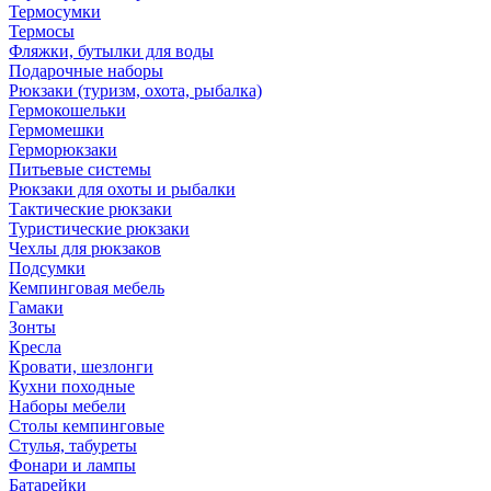
Термосумки
Термосы
Фляжки, бутылки для воды
Подарочные наборы
Рюкзаки (туризм, охота, рыбалка)
Гермокошельки
Гермомешки
Герморюкзаки
Питьевые системы
Рюкзаки для охоты и рыбалки
Тактические рюкзаки
Туристические рюкзаки
Чехлы для рюкзаков
Подсумки
Кемпинговая мебель
Гамаки
Зонты
Кресла
Кровати, шезлонги
Кухни походные
Наборы мебели
Столы кемпинговые
Стулья, табуреты
Фонари и лампы
Батарейки