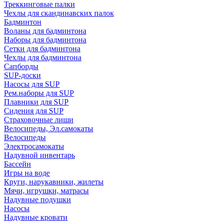
Треккинговые палки
Чехлы для скандинавских палок
Бадминтон
Воланы для бадминтона
Наборы для бадминтона
Сетки для бадминтона
Чехлы для бадминтона
Сапборды
SUP-доски
Насосы для SUP
Рем.наборы для SUP
Плавники для SUP
Сидения для SUP
Страховочные лиши
Велосипеды, Эл.самокаты
Велосипеды
Электросамокаты
Надувной инвентарь
Бассейн
Игры на воде
Круги, нарукавники, жилеты
Мячи, игрушки, матрасы
Надувные подушки
Насосы
Надувные кровати