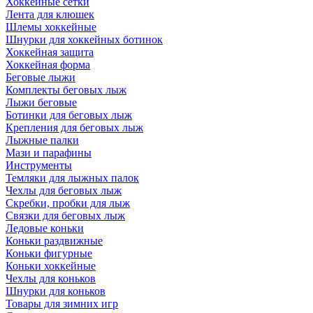
Хоккейные сетки
Лента для клюшек
Шлемы хоккейные
Шнурки для хоккейных ботинок
Хоккейная защита
Хоккейная форма
Беговые лыжи
Комплекты беговых лыж
Лыжи беговые
Ботинки для беговых лыж
Крепления для беговых лыж
Лыжные палки
Мази и парафины
Инструменты
Темляки для лыжных палок
Чехлы для беговых лыж
Скребки, пробки для лыж
Связки для беговых лыж
Ледовые коньки
Коньки раздвижные
Коньки фигурные
Коньки хоккейные
Чехлы для коньков
Шнурки для коньков
Товары для зимних игр