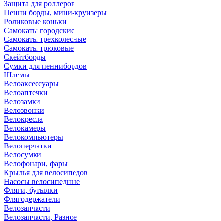
Защита для роллеров
Пенни борды, мини-круизеры
Роликовые коньки
Самокаты городские
Самокаты трехколесные
Самокаты трюковые
Скейтборды
Сумки для пеннибордов
Шлемы
Велоаксессуары
Велоаптечки
Велозамки
Велозвонки
Велокресла
Велокамеры
Велокомпьютеры
Велоперчатки
Велосумки
Велофонари, фары
Крылья для велосипедов
Насосы велосипедные
Фляги, бутылки
Флягодержатели
Велозапчасти
Велозапчасти, Разное