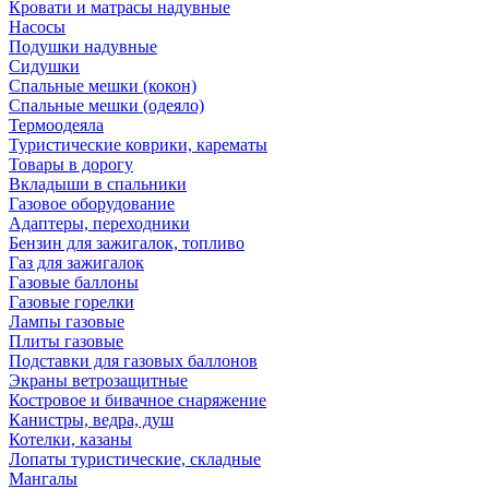
Кровати и матрасы надувные
Насосы
Подушки надувные
Сидушки
Спальные мешки (кокон)
Спальные мешки (одеяло)
Термоодеяла
Туристические коврики, карематы
Товары в дорогу
Вкладыши в спальники
Газовое оборудование
Адаптеры, переходники
Бензин для зажигалок, топливо
Газ для зажигалок
Газовые баллоны
Газовые горелки
Лампы газовые
Плиты газовые
Подставки для газовых баллонов
Экраны ветрозащитные
Костровое и бивачное снаряжение
Канистры, ведра, душ
Котелки, казаны
Лопаты туристические, складные
Мангалы