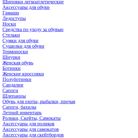
Шиповки легкоатлетические
Аксессуары для обуви
Гамаши
Ледоступы
Носки
Средства по уходу за обувью
Стельки
Сумки для обуви
Сушилки для обуви
Термоноски
Шнурки
Женская обувь
Ботинки
Женские кроссовки
Полуботинки
Сандалии
Сапоги
Шлепанцы
Обувь для охоты, рыбалки, прочая
Сапоги, бахилы
Летний инвентарь
Ролики, Скейты, Самокаты
Аксессуары для роликов
Аксессуары для самокатов
Аксессуары для скейтбордов