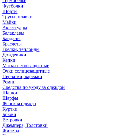
Термобелье
Футболки
Шорты
Трусы, плавки
Майки
Аксессуары
Балаклавы
Банданы
Браслеты
Грелки, теплоиды
Дождевики
Кепки
Маски ветрозащитные
Очки солнцезащитные
Перчатки, варежки
Ремни
Средства по уходу за одеждой
Шапки
Шарфы
Женская одежда
Куртки
Брюки
Ветровки
Джемпера, Толстовки
Жилеты