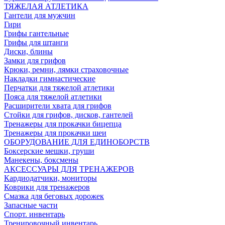
ТЯЖЕЛАЯ АТЛЕТИКА
Гантели для мужчин
Гири
Грифы гантельные
Грифы для штанги
Диски, блины
Замки для грифов
Крюки, ремни, лямки страховочные
Накладки гимнастические
Перчатки для тяжелой атлетики
Пояса для тяжелой атлетики
Расширители хвата для грифов
Стойки для грифов, дисков, гантелей
Тренажеры для прокачки бицепца
Тренажеры для прокачки шеи
ОБОРУДОВАНИЕ ДЛЯ ЕДИНОБОРСТВ
Боксерские мешки, груши
Манекены, боксмены
АКСЕССУАРЫ ДЛЯ ТРЕНАЖЕРОВ
Кардиодатчики, мониторы
Коврики для тренажеров
Смазка для беговых дорожек
Запасные части
Спорт. инвентарь
Тренировочный инвентарь