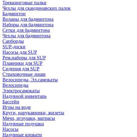
Треккинговые палки
Чехлы для скандинавских палок
Бадминтон
Воланы для бадминтона
Наборы для бадминтона
Сетки для бадминтона
Чехлы для бадминтона
Сапборды
SUP-доски
Насосы для SUP
Рем.наборы для SUP
Плавники для SUP
Сидения для SUP
Страховочные лиши
Велосипеды, Эл.самокаты
Велосипеды
Электросамокаты
Надувной инвентарь
Бассейн
Игры на воде
Круги, нарукавники, жилеты
Мячи, игрушки, матрасы
Надувные подушки
Насосы
Надувные кровати