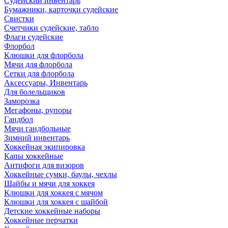
Судейский инвентарь
Бумажники, карточки судейские
Свистки
Счетчики судейские, табло
Флаги судейские
Флорбол
Клюшки для флорбола
Мячи для флорбола
Сетки для флорбола
Аксессуары, Инвентарь
Для болельщиков
Заморозка
Мегафоны, рупоры
Гандбол
Мячи гандбольные
Зимний инвентарь
Хоккейная экипировка
Капы хоккейные
Антифоги для визоров
Хоккейные сумки, баулы, чехлы
Шайбы и мячи для хоккея
Клюшки для хоккея с мячом
Клюшки для хоккея с шайбой
Детские хоккейные наборы
Хоккейные перчатки