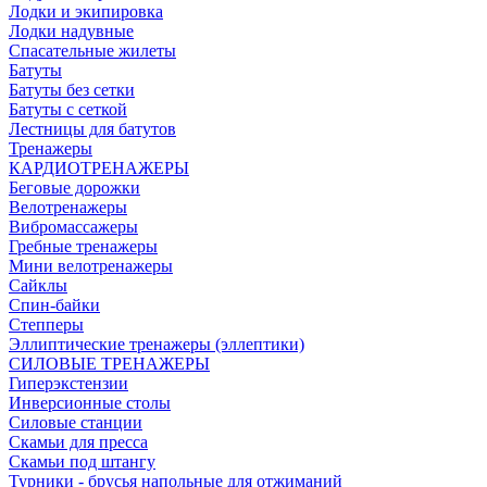
Лодки и экипировка
Лодки надувные
Спасательные жилеты
Батуты
Батуты без сетки
Батуты с сеткой
Лестницы для батутов
Тренажеры
КАРДИОТРЕНАЖЕРЫ
Беговые дорожки
Велотренажеры
Вибромассажеры
Гребные тренажеры
Мини велотренажеры
Сайклы
Спин-байки
Степперы
Эллиптические тренажеры (эллептики)
СИЛОВЫЕ ТРЕНАЖЕРЫ
Гиперэкстензии
Инверсионные столы
Силовые станции
Скамьи для пресса
Скамьи под штангу
Турники - брусья напольные для отжиманий