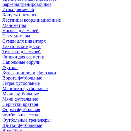
Барьеры тренировочные
Иглы для мячей
Конусы и штанги
Лестницы координационные
Манометры
Насосы для мячей
Секундомеры
Сумки для инвентаря
Тактические доски
Тележки для мячей
Фишки для разметки
Напольные обручи
Футбол
Бутсы, шиповки, футзалки
Ворота футбольные
Гетры футбольные
Манишки футбольные
Мячи футбольные
Мячи футзальные
Перчатки вратаря
Форма футбольная
Футбольные сетки
Футбольные тренажеры
Щитки футбольные
Волейбол