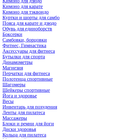
Кимоно для дзюдо
Кимоно для карате
Кимоно для тэквондо
Куртки и шорты для самбо
Пояса для карате и дзюдо
Обувь для единоборств
Боксерки
Самбовки, борцовки
Фитнес, Гимнастика
Аксессуары для фитнеса
Бутылки для спорта
Динамометры
Магнезия
Перчатки для фитнеса
Полотенца спортивные
Шагомеры
Шейкеры спортивные
Йога и здоровье
Весы
Инвентарь для похудения
Ленты для пилатеса
Массажеры
Блоки и ремни для йоги
Диски здоровья
Кольца для пилатеса