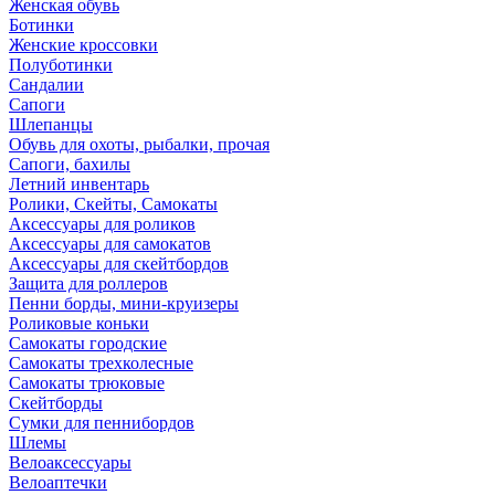
Женская обувь
Ботинки
Женские кроссовки
Полуботинки
Сандалии
Сапоги
Шлепанцы
Обувь для охоты, рыбалки, прочая
Сапоги, бахилы
Летний инвентарь
Ролики, Скейты, Самокаты
Аксессуары для роликов
Аксессуары для самокатов
Аксессуары для скейтбордов
Защита для роллеров
Пенни борды, мини-круизеры
Роликовые коньки
Самокаты городские
Самокаты трехколесные
Самокаты трюковые
Скейтборды
Сумки для пеннибордов
Шлемы
Велоаксессуары
Велоаптечки