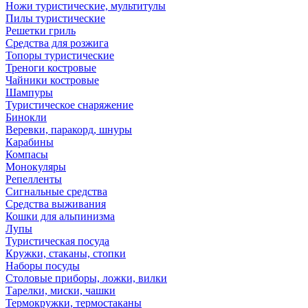
Ножи туристические, мультитулы
Пилы туристические
Решетки гриль
Средства для розжига
Топоры туристические
Треноги костровые
Чайники костровые
Шампуры
Туристическое снаряжение
Бинокли
Веревки, паракорд, шнуры
Карабины
Компасы
Монокуляры
Репелленты
Сигнальные средства
Средства выживания
Кошки для альпинизма
Лупы
Туристическая посуда
Кружки, стаканы, стопки
Наборы посуды
Столовые приборы, ложки, вилки
Тарелки, миски, чашки
Термокружки, термостаканы