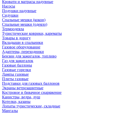
Кровати и матрасы надувные
Насосы
Подушки надувные
Сидушки
Спальные мешки (кокон)
Спальные мешки (одеяло)
Термоодеяла
Туристические коврики, карематы
Товары в дорогу
Вкладыши в спальники
Газовое оборудование
Адаптеры, переходники
Бензин для зажигалок, топливо
Газ для зажигалок
Газовые баллоны
Газовые горелки
Лампы газовые
Плиты газовые
Подставки для газовых баллонов
Экраны ветрозащитные
Костровое и бивачное снаряжение
Канистры, ведра, душ
Котелки, казаны
Лопаты туристические, складные
Мангалы