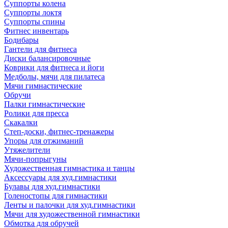
Суппорты колена
Суппорты локтя
Суппорты спины
Фитнес инвентарь
Бодибары
Гантели для фитнеса
Диски балансировочные
Коврики для фитнеса и йоги
Медболы, мячи для пилатеса
Мячи гимнастические
Обручи
Палки гимнастические
Ролики для пресса
Скакалки
Степ-доски, фитнес-тренажеры
Упоры для отжиманий
Утяжелители
Мячи-попрыгуны
Художественная гимнастика и танцы
Аксессуары для худ.гимнастики
Булавы для худ.гимнастики
Голеностопы для гимнастики
Ленты и палочки для худ.гимнастики
Мячи для художественной гимнастики
Обмотка для обручей