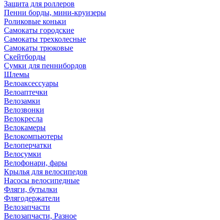
Защита для роллеров
Пенни борды, мини-круизеры
Роликовые коньки
Самокаты городские
Самокаты трехколесные
Самокаты трюковые
Скейтборды
Сумки для пеннибордов
Шлемы
Велоаксессуары
Велоаптечки
Велозамки
Велозвонки
Велокресла
Велокамеры
Велокомпьютеры
Велоперчатки
Велосумки
Велофонари, фары
Крылья для велосипедов
Насосы велосипедные
Фляги, бутылки
Флягодержатели
Велозапчасти
Велозапчасти, Разное