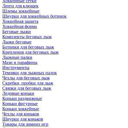
Хоккейные сетки
Лента для клюшек
Шлемы хоккейные
Шнурки для хоккейных ботинок
Хоккейная защита
Хоккейная форма
Беговые лыжи
Комплекты беговых лыж
Лыжи беговые
Ботинки для беговых лыж
Крепления для беговых лыж
Лыжные палки
Мази и парафины
Инструменты
Темляки для лыжных палок
Чехлы для беговых лыж
Скребки, пробки для лыж
Связки для беговых лыж
Ледовые коньки
Коньки раздвижные
Коньки фигурные
Коньки хоккейные
Чехлы для коньков
Шнурки для коньков
Товары для зимних игр