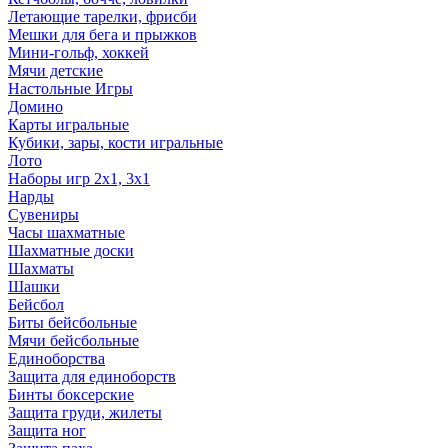
Летающие тарелки, фрисби
Мешки для бега и прыжков
Мини-гольф, хоккей
Мячи детские
Настольные Игры
Домино
Карты игральные
Кубики, зары, кости игральные
Лото
Наборы игр 2х1, 3х1
Нарды
Сувениры
Часы шахматные
Шахматные доски
Шахматы
Шашки
Бейсбол
Биты бейсбольные
Мячи бейсбольные
Единоборства
Защита для единоборств
Бинты боксерские
Защита груди, жилеты
Защита ног