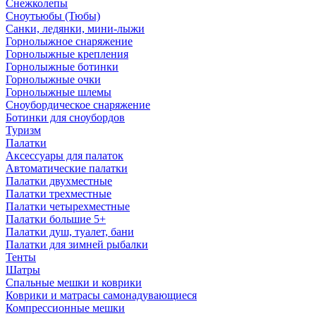
Снежколепы
Сноутьюбы (Тюбы)
Санки, ледянки, мини-лыжи
Горнолыжное снаряжение
Горнолыжные крепления
Горнолыжные ботинки
Горнолыжные очки
Горнолыжные шлемы
Сноубордическое снаряжение
Ботинки для сноубордов
Туризм
Палатки
Аксессуары для палаток
Автоматические палатки
Палатки двухместные
Палатки трехместные
Палатки четырехместные
Палатки большие 5+
Палатки душ, туалет, бани
Палатки для зимней рыбалки
Тенты
Шатры
Спальные мешки и коврики
Коврики и матрасы самонадувающиеся
Компрессионные мешки