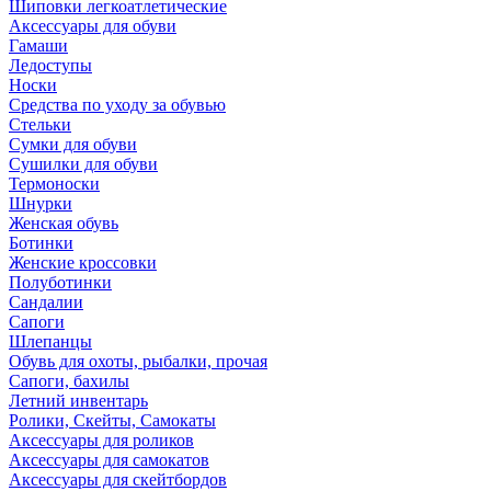
Шиповки легкоатлетические
Аксессуары для обуви
Гамаши
Ледоступы
Носки
Средства по уходу за обувью
Стельки
Сумки для обуви
Сушилки для обуви
Термоноски
Шнурки
Женская обувь
Ботинки
Женские кроссовки
Полуботинки
Сандалии
Сапоги
Шлепанцы
Обувь для охоты, рыбалки, прочая
Сапоги, бахилы
Летний инвентарь
Ролики, Скейты, Самокаты
Аксессуары для роликов
Аксессуары для самокатов
Аксессуары для скейтбордов