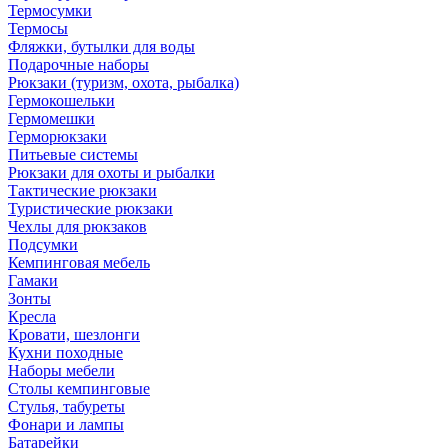
Термосумки
Термосы
Фляжки, бутылки для воды
Подарочные наборы
Рюкзаки (туризм, охота, рыбалка)
Гермокошельки
Гермомешки
Герморюкзаки
Питьевые системы
Рюкзаки для охоты и рыбалки
Тактические рюкзаки
Туристические рюкзаки
Чехлы для рюкзаков
Подсумки
Кемпинговая мебель
Гамаки
Зонты
Кресла
Кровати, шезлонги
Кухни походные
Наборы мебели
Столы кемпинговые
Стулья, табуреты
Фонари и лампы
Батарейки