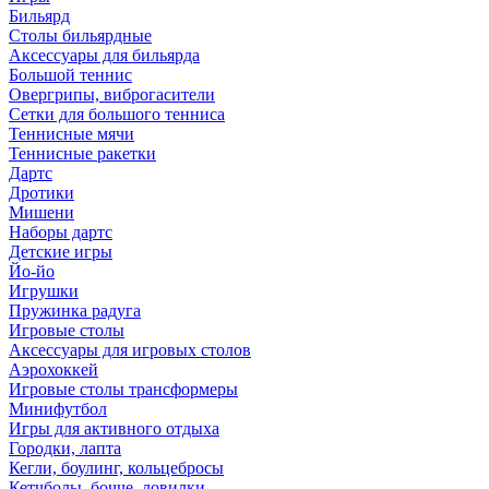
Бильярд
Столы бильярдные
Аксессуары для бильярда
Большой теннис
Овергрипы, виброгасители
Сетки для большого тенниса
Теннисные мячи
Теннисные ракетки
Дартс
Дротики
Мишени
Наборы дартс
Детские игры
Йо-йо
Игрушки
Пружинка радуга
Игровые столы
Аксессуары для игровых столов
Аэрохоккей
Игровые столы трансформеры
Минифутбол
Игры для активного отдыха
Городки, лапта
Кегли, боулинг, кольцебросы
Кетчболы, бочче, ловилки