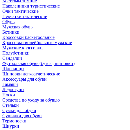
Костюмы зимние
Наколенники туристические
Очки тактические
Перчатки тактические
Обувь
Мужская обувь
Ботинки
Кроссовки баскетбольные
Кроссовки волейбольные мужские
Мужские кроссовки
Полуботинки
Сандалии
Футбольная обувь (бутсы, шиповки)
Шлепанцы
Шиповки легкоатлетические
Аксессуары для обуви
Гамаши
Ледоступы
Носки
Средства по уходу за обувью
Стельки
Сумки для обуви
Сушилки для обуви
Термоноски
Шнурки