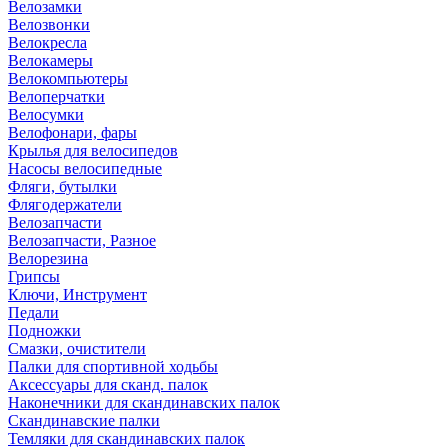
Велозамки
Велозвонки
Велокресла
Велокамеры
Велокомпьютеры
Велоперчатки
Велосумки
Велофонари, фары
Крылья для велосипедов
Насосы велосипедные
Фляги, бутылки
Флягодержатели
Велозапчасти
Велозапчасти, Разное
Велорезина
Грипсы
Ключи, Инструмент
Педали
Подножки
Смазки, очистители
Палки для спортивной ходьбы
Аксессуары для сканд. палок
Наконечники для скандинавских палок
Скандинавские палки
Темляки для скандинавских палок