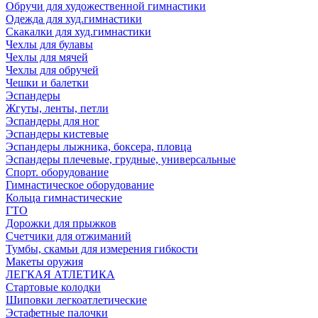
Обручи для художественной гимнастики
Одежда для худ.гимнастики
Скакалки для худ.гимнастики
Чехлы для булавы
Чехлы для мячей
Чехлы для обручей
Чешки и балетки
Эспандеры
Жгуты, ленты, петли
Эспандеры для ног
Эспандеры кистевые
Эспандеры лыжника, боксера, пловца
Эспандеры плечевые, грудные, универсальные
Спорт. оборудование
Гимнастическое оборудование
Кольца гимнастические
ГТО
Дорожки для прыжков
Счетчики для отжиманий
Тумбы, скамьи для измерения гибкости
Макеты оружия
ЛЕГКАЯ АТЛЕТИКА
Стартовые колодки
Шиповки легкоатлетические
Эстафетные палочки