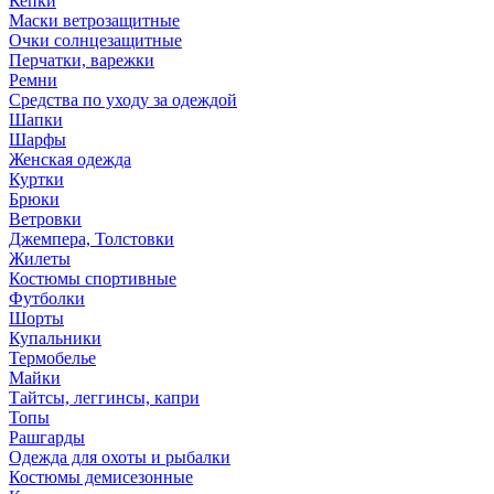
Кепки
Маски ветрозащитные
Очки солнцезащитные
Перчатки, варежки
Ремни
Средства по уходу за одеждой
Шапки
Шарфы
Женская одежда
Куртки
Брюки
Ветровки
Джемпера, Толстовки
Жилеты
Костюмы спортивные
Футболки
Шорты
Купальники
Термобелье
Майки
Тайтсы, леггинсы, капри
Топы
Рашгарды
Одежда для охоты и рыбалки
Костюмы демисезонные