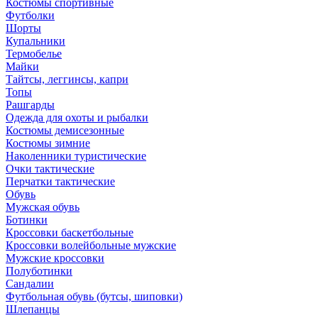
Костюмы спортивные
Футболки
Шорты
Купальники
Термобелье
Майки
Тайтсы, леггинсы, капри
Топы
Рашгарды
Одежда для охоты и рыбалки
Костюмы демисезонные
Костюмы зимние
Наколенники туристические
Очки тактические
Перчатки тактические
Обувь
Мужская обувь
Ботинки
Кроссовки баскетбольные
Кроссовки волейбольные мужские
Мужские кроссовки
Полуботинки
Сандалии
Футбольная обувь (бутсы, шиповки)
Шлепанцы