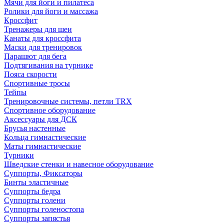
Мячи для йоги и пилатеса
Ролики для йоги и массажа
Кроссфит
Тренажеры для шеи
Канаты для кроссфита
Маски для тренировок
Парашют для бега
Подтягивания на турнике
Пояса скорости
Спортивные тросы
Тейпы
Тренировочные системы, петли TRX
Спортивное оборудование
Аксессуары для ДСК
Брусья настенные
Кольца гимнастические
Маты гимнастические
Турники
Шведские стенки и навесное оборудование
Суппорты, Фиксаторы
Бинты эластичные
Суппорты бедра
Суппорты голени
Суппорты голеностопа
Суппорты запястья