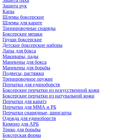
Защита паха
Защита рук
Капы
Шлемы боксерские
Шлемы для карате
Тренировочные снаряды
Боксерские мешки
Груши боксерские
Детские боксерские наборы
Лапы для бокса
Макивары, пады
Манекены для бокса
Манекены для борьбы
Подвесы, растяжки
Тренировочное оружие
Перчатки для единоборств
Боксерские перчатки из искусственной кожи
Боксерские перчатки из натуральной кожи
Перчатки для каратэ
Перчатки для ММА и РБ
Перчатки снарядные, шингарты
Одежда для единоборств
Кимоно для АРБ
Трико для борьбы
Боксерская форма